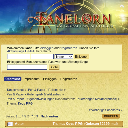
Willkommen
Gast
. Bitte
einloggen
oder
registrieren
. Haben Sie Ihre
Aktivierungs E-Mail
übersehen?
Einloggen mit Benutzername, Passwort und Sitzungslänge
Übersicht
Impressum
Einloggen
Registrieren
Tanelorn.net
»
Pen & Paper - Rollenspiel
»
Pen & Paper - Rollenspiel- & Weltenbau
»
Pen & Paper - Eigenentwicklungen
(Moderatoren:
Feuersänger
,
Metamorphose
) »
Thema:
Keys RPG
« vorheriges
nächstes »
DRUCKEN
Seiten:
1
...
4
5
[
6
]
7
8
9
Nach unten
Autor
Thema: Keys RPG (Gelesen 32199 mal)