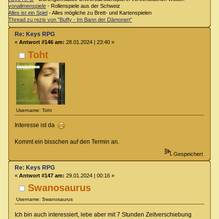
vonallmenspiele
- Rollenspiele aus der Schweiz
Alles ist ein Spiel
- Alles mögliche zu Brett- und Kartenspielen
Thread zu rezis von "Buffy - Im Bann der Dämonen"
Re: Keys RPG
«
Antwort #146 am:
28.01.2024 | 23:40 »
Toht
Username: Toht
Interesse ist da
Kommt ein bisschen auf den Termin an.
Gespeichert
Re: Keys RPG
«
Antwort #147 am:
29.01.2024 | 00:16 »
Swanosaurus
Username: Swanosaurus
Ich bin auch interessiert, lebe aber mit 7 Stunden Zeitverschiebung