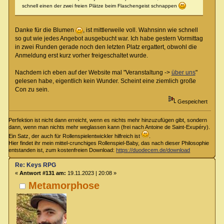
schnell einen der zwei freien Plätze beim Flaschengeist schnappen
Danke für die Blumen
, ist mittlerweile voll. Wahnsinn wie schnell
so gut wie jedes Angebot ausgebucht war. Ich habe gestern Vormittag
in zwei Runden gerade noch den letzten Platz ergattert, obwohl die
Anmeldung erst kurz vorher freigeschaltet wurde.
Nachdem ich eben auf der Website mal "Veranstaltung ->
über uns
"
gelesen habe, eigentlich kein Wunder. Scheint eine ziemlich große
Con zu sein.
Gespeichert
Perfektion ist nicht dann erreicht, wenn es nichts mehr hinzuzufügen gibt, sondern
dann, wenn man nichts mehr weglassen kann (frei nach Antoine de Saint-Exupéry).
Ein Satz, der auch für Rollenspielentwickler hilfreich ist
.
Hier findet ihr mein mittel-crunchiges Rollenspiel-Baby, das nach dieser Philosophie
entstanden ist, zum kostenfreien Download:
https://duodecem.de/download
Re: Keys RPG
«
Antwort #131 am:
19.11.2023 | 20:08 »
Metamorphose