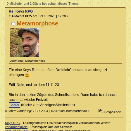
0 Mitglieder und 2 Gäste betrachten dieses Thema.
Re: Keys RPG
«
Antwort #125 am:
29.10.2023 | 17:28 »
Metamorphose
Username: Metamorphose
Für eine Keys-Runde auf der DreieichCon kann man sich jetzt
eintragen
Edit: Nein, erst ab dem 11.11.23
Bin in den letzten Zügen des Schnellstarters. Dann habe ich danach
auch mal wieder Freizeit
(Klicke zum Anzeigen/Verstecken)
«
Letzte Änderung: 11.11.2023 | 10:32 von Metamorphose
»
Gespeichert
Keys RPG
- Durchgeknalltes Universalrollenspiel in verschiedenen Welten
vonallmenspiele
- Rollenspiele aus der Schweiz