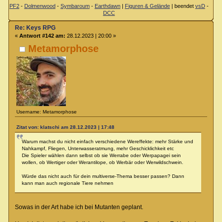
PF2
-
Dolmenwood
-
Symbaroum
-
Earthdawn
|
Figuren & Gelände
| beendet
vsD
-
DCC
Re: Keys RPG
«
Antwort #142 am:
28.12.2023 | 20:00 »
Metamorphose
Username: Metamorphose
Zitat von: klatschi am 28.12.2023 | 17:48
Warum machst du nicht einfach verschiedene Wereffekte: mehr Stärke und
Nahkampf, Fliegen, Unterwasseratmung, mehr Geschicklichkeit etc
Die Spieler wählen dann selbst ob sie Werrabe oder Werpapagei sein
wollen, ob Wertiger oder Werantilope, ob Werbär oder Werwildschwein.
Würde das nicht auch für dein multiverse-Thema besser passen? Dann
kann man auch regionale Tiere nehmen
Sowas in der Art habe ich bei Mutanten geplant.