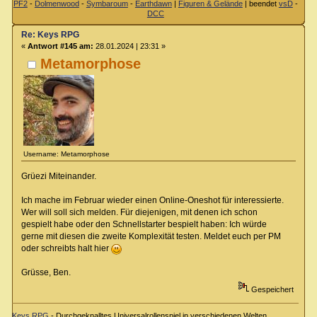
PF2
-
Dolmenwood
-
Symbaroum
-
Earthdawn
|
Figuren & Gelände
| beendet
vsD
-
DCC
Re: Keys RPG
«
Antwort #145 am:
28.01.2024 | 23:31 »
Metamorphose
Username: Metamorphose
Grüezi Miteinander.
Ich mache im Februar wieder einen Online-Oneshot für interessierte.
Wer will soll sich melden. Für diejenigen, mit denen ich schon
gespielt habe oder den Schnellstarter bespielt haben: Ich würde
gerne mit diesen die zweite Komplexität testen. Meldet euch per PM
oder schreibts halt hier
Grüsse, Ben.
Gespeichert
Keys RPG
- Durchgeknalltes Universalrollenspiel in verschiedenen Welten