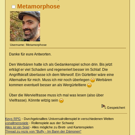
Metamorphose
Username: Metamorphose
Danke für eure Antworten.
Den Werbären hatte ich als Gedankenspiel schon drin. Bis jetzt
erträgt er viel Schaden und regeneriert besser im Schlaf. Die
Angriffskraft überlasse ich dem Werwolf. Ein Gürteltier wäre eine
Alternative für mich. Muss ich mir noch überlegen
Werbären
kommen eventuell besser an als Wergürteltiere
Über die Wervielfrasse muss ich mal was lesen (also über
Vielfrasse). Könnte witzig sein
Gespeichert
Keys RPG
- Durchgeknalltes Universalrollenspiel in verschiedenen Welten
vonallmenspiele
- Rollenspiele aus der Schweiz
Alles ist ein Spiel
- Alles mögliche zu Brett- und Kartenspielen
Thread zu rezis von "Buffy - Im Bann der Dämonen"