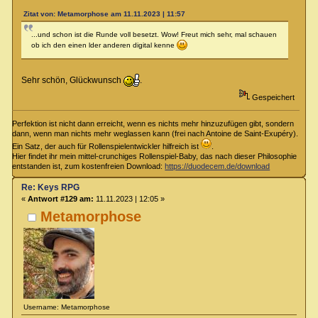
Zitat von: Metamorphose am 11.11.2023 | 11:57
...und schon ist die Runde voll besetzt. Wow! Freut mich sehr, mal schauen
ob ich den einen lder anderen digital kenne
Sehr schön, Glückwunsch
.
Gespeichert
Perfektion ist nicht dann erreicht, wenn es nichts mehr hinzuzufügen gibt, sondern
dann, wenn man nichts mehr weglassen kann (frei nach Antoine de Saint-Exupéry).
Ein Satz, der auch für Rollenspielentwickler hilfreich ist
.
Hier findet ihr mein mittel-crunchiges Rollenspiel-Baby, das nach dieser Philosophie
entstanden ist, zum kostenfreien Download:
https://duodecem.de/download
Re: Keys RPG
«
Antwort #129 am:
11.11.2023 | 12:05 »
Metamorphose
Username: Metamorphose