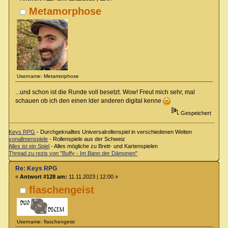
Metamorphose
Username: Metamorphose
...und schon ist die Runde voll besetzt. Wow! Freut mich sehr, mal
schauen ob ich den einen lder anderen digital kenne
Gespeichert
Keys RPG
- Durchgeknalltes Universalrollenspiel in verschiedenen Welten
vonallmenspiele
- Rollenspiele aus der Schweiz
Alles ist ein Spiel
- Alles mögliche zu Brett- und Kartenspielen
Thread zu rezis von "Buffy - Im Bann der Dämonen"
Re: Keys RPG
«
Antwort #128 am:
11.11.2023 | 12:00 »
flaschengeist
Username: flaschengeist