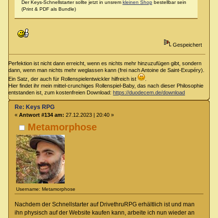
Der Keys-Schnellstarter sollte jetzt in unsrem
kleinen Shop
bestellbar sein
(Print & PDF als Bundle)
Gespeichert
Perfektion ist nicht dann erreicht, wenn es nichts mehr hinzuzufügen gibt, sondern
dann, wenn man nichts mehr weglassen kann (frei nach Antoine de Saint-Exupéry).
Ein Satz, der auch für Rollenspielentwickler hilfreich ist
.
Hier findet ihr mein mittel-crunchiges Rollenspiel-Baby, das nach dieser Philosophie
entstanden ist, zum kostenfreien Download:
https://duodecem.de/download
Re: Keys RPG
«
Antwort #134 am:
27.12.2023 | 20:40 »
Metamorphose
Username: Metamorphose
Nachdem der Schnellstarter auf DrivethruRPG erhältlich ist und man
ihn physisch auf der Website kaufen kann, arbeite ich nun wieder an