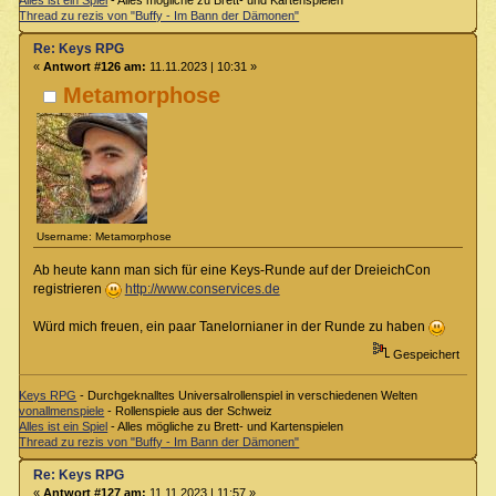
Alles ist ein Spiel
- Alles mögliche zu Brett- und Kartenspielen
Thread zu rezis von "Buffy - Im Bann der Dämonen"
Re: Keys RPG
«
Antwort #126 am:
11.11.2023 | 10:31 »
Metamorphose
Username: Metamorphose
Ab heute kann man sich für eine Keys-Runde auf der DreieichCon
registrieren
http://www.conservices.de
Würd mich freuen, ein paar Tanelornianer in der Runde zu haben
Gespeichert
Keys RPG
- Durchgeknalltes Universalrollenspiel in verschiedenen Welten
vonallmenspiele
- Rollenspiele aus der Schweiz
Alles ist ein Spiel
- Alles mögliche zu Brett- und Kartenspielen
Thread zu rezis von "Buffy - Im Bann der Dämonen"
Re: Keys RPG
«
Antwort #127 am:
11.11.2023 | 11:57 »