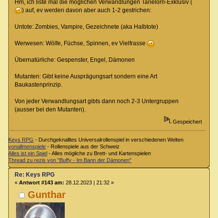
Hm, ich liste mal die möglichen Verwandlungen Tanelorn-Exklusiv (
) auf, ev werden davon aber auch 1-2 gestrichen:
Untote: Zombies, Vampire, Gezeichnete (aka Halbtote)
Werwesen: Wölfe, Füchse, Spinnen, ev Vielfrasse
Übernatürliche: Gespenster, Engel, Dämonen
Mutanten: Gibt keine Ausprägungsart sondern eine Art
Baukastenprinzip.
Von jeder Verwandlungsart gibts dann noch 2-3 Untergruppen
(ausser bei den Mutanten).
Gespeichert
Keys RPG
- Durchgeknalltes Universalrollenspiel in verschiedenen Welten
vonallmenspiele
- Rollenspiele aus der Schweiz
Alles ist ein Spiel
- Alles mögliche zu Brett- und Kartenspielen
Thread zu rezis von "Buffy - Im Bann der Dämonen"
Re: Keys RPG
«
Antwort #143 am:
28.12.2023 | 21:32 »
Gunthar