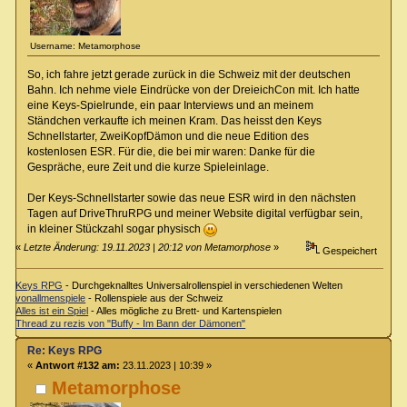
Username: Metamorphose
So, ich fahre jetzt gerade zurück in die Schweiz mit der deutschen
Bahn. Ich nehme viele Eindrücke von der DreieichCon mit. Ich hatte
eine Keys-Spielrunde, ein paar Interviews und an meinem
Ständchen verkaufte ich meinen Kram. Das heisst den Keys
Schnellstarter, ZweiKopfDämon und die neue Edition des
kostenlosen ESR. Für die, die bei mir waren: Danke für die
Gespräche, eure Zeit und die kurze Spieleinlage.
Der Keys-Schnellstarter sowie das neue ESR wird in den nächsten
Tagen auf DriveThruRPG und meiner Website digital verfügbar sein,
in kleiner Stückzahl sogar physisch
«
Letzte Änderung: 19.11.2023 | 20:12 von Metamorphose
»
Gespeichert
Keys RPG
- Durchgeknalltes Universalrollenspiel in verschiedenen Welten
vonallmenspiele
- Rollenspiele aus der Schweiz
Alles ist ein Spiel
- Alles mögliche zu Brett- und Kartenspielen
Thread zu rezis von "Buffy - Im Bann der Dämonen"
Re: Keys RPG
«
Antwort #132 am:
23.11.2023 | 10:39 »
Metamorphose