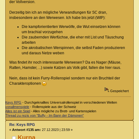
der Vollversion.
Derzeitig bin ich an mögliche Verwandlungen für SC dran,
insbesondere an den Werwesen. Ich habe bis jetzt (WIP):
Die kampforientierten Werwölfe, die Wut einsetzen können
um brachial vorzugehen
Die zaubernden Werfüchse, die eher mit List und Täuschung
arbeiten
Die akrobatischen Werspinnen, die selbst Faden produzieren
und daraus Netze weben
Was findet ihr noch interessante Werwesen? Da es Nager (Mäuse,
Ratten, Hamster, ...) sowie Katzen als Volk gibt, fallen die hier raus.
Nein, dass ist kein Furry-Rollenspiel sondern nur ein Bruchteil der
Charakteroptionen
Gespeichert
Keys RPG
- Durchgeknalltes Universalrollenspiel in verschiedenen Welten
vonallmenspiele
- Rollenspiele aus der Schweiz
Alles ist ein Spiel
- Alles mögliche zu Brett- und Kartenspielen
Thread zu rezis von "Buffy - Im Bann der Dämonen"
Re: Keys RPG
«
Antwort #135 am:
27.12.2023 | 23:59 »
Kurna