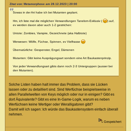
Zitat von: Metamorphose am 28.12.2023 | 20:00
Sowas in der Art habe ich bei Mutanten geplant.
Hm, ich liste mal die möglichen Verwandlungen Tanelorn-Exklusiv (
) auf,
ev werden davon aber auch 1-2 gestrichen:
Untote: Zombies, Vampire, Gezeichnete (aka Halbtote)
Werwesen: Wölfe, Füchse, Spinnen, ev Vielfrasse
Übernatürliche: Gespenster, Engel, Dämonen
Mutanten: Gibt keine Ausprägungsart sondern eine Art Baukastenprinzip.
Von jeder Verwandlungsart gibts dann noch 2-3 Untergruppen (ausser bei
den Mutanten).
Solche Listen haben halt immer das Problem, dass sie Lücken
lassen oder zu detailliert sind. Sind Werfüchse beispielsweise in
allen Parallelwelten von Keys möglich oder nur in einigen? Gibt es
dort Äquivalente? Gibt es eine In-Game-Logik, warum es neben
Werfüchsen keine Wertiger oder Weralligatoren gibt?
Damit will ich sagen: Ich würde das Baukastensystem einfach überall
nehmen.
Gespeichert