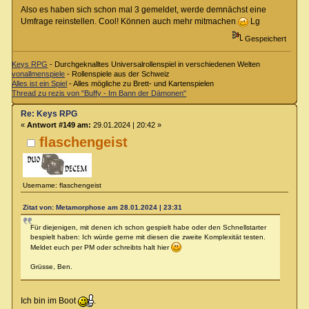
Also es haben sich schon mal 3 gemeldet, werde demnächst eine
Umfrage reinstellen. Cool! Können auch mehr mitmachen
Lg
Gespeichert
Keys RPG
- Durchgeknalltes Universalrollenspiel in verschiedenen Welten
vonallmenspiele
- Rollenspiele aus der Schweiz
Alles ist ein Spiel
- Alles mögliche zu Brett- und Kartenspielen
Thread zu rezis von "Buffy - Im Bann der Dämonen"
Re: Keys RPG
«
Antwort #149 am:
29.01.2024 | 20:42 »
flaschengeist
Username: flaschengeist
Zitat von: Metamorphose am 28.01.2024 | 23:31
Für diejenigen, mit denen ich schon gespielt habe oder den Schnellstarter
bespielt haben: Ich würde gerne mit diesen die zweite Komplexität testen.
Meldet euch per PM oder schreibts halt hier
Grüsse, Ben.
Ich bin im Boot
.