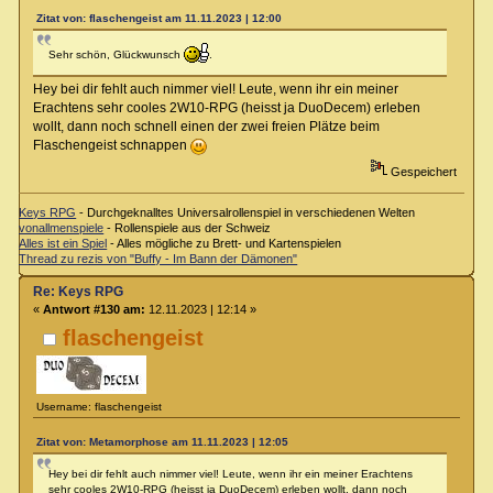
Zitat von: flaschengeist am 11.11.2023 | 12:00
Sehr schön, Glückwunsch
.
Hey bei dir fehlt auch nimmer viel! Leute, wenn ihr ein meiner
Erachtens sehr cooles 2W10-RPG (heisst ja DuoDecem) erleben
wollt, dann noch schnell einen der zwei freien Plätze beim
Flaschengeist schnappen
Gespeichert
Keys RPG
- Durchgeknalltes Universalrollenspiel in verschiedenen Welten
vonallmenspiele
- Rollenspiele aus der Schweiz
Alles ist ein Spiel
- Alles mögliche zu Brett- und Kartenspielen
Thread zu rezis von "Buffy - Im Bann der Dämonen"
Re: Keys RPG
«
Antwort #130 am:
12.11.2023 | 12:14 »
flaschengeist
Username: flaschengeist
Zitat von: Metamorphose am 11.11.2023 | 12:05
Hey bei dir fehlt auch nimmer viel! Leute, wenn ihr ein meiner Erachtens
sehr cooles 2W10-RPG (heisst ja DuoDecem) erleben wollt, dann noch