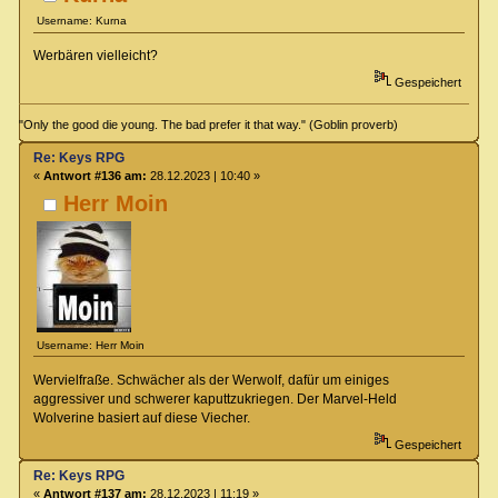
Username: Kurna
Werbären vielleicht?
Gespeichert
"Only the good die young. The bad prefer it that way." (Goblin proverb)
Re: Keys RPG
«
Antwort #136 am:
28.12.2023 | 10:40 »
Herr Moin
Username: Herr Moin
Wervielfraße. Schwächer als der Werwolf, dafür um einiges
aggressiver und schwerer kaputtzukriegen. Der Marvel-Held
Wolverine basiert auf diese Viecher.
Gespeichert
Re: Keys RPG
«
Antwort #137 am:
28.12.2023 | 11:19 »