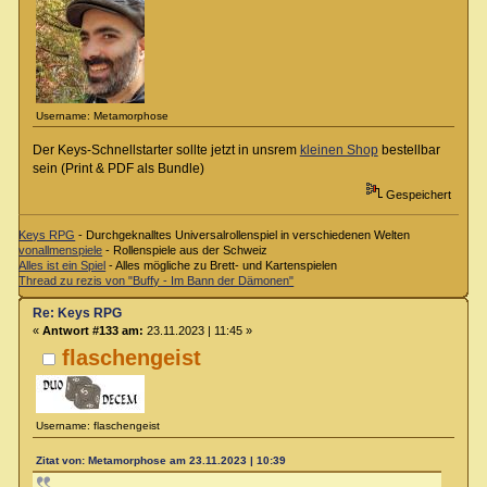
Username: Metamorphose
Der Keys-Schnellstarter sollte jetzt in unsrem
kleinen Shop
bestellbar
sein (Print & PDF als Bundle)
Gespeichert
Keys RPG
- Durchgeknalltes Universalrollenspiel in verschiedenen Welten
vonallmenspiele
- Rollenspiele aus der Schweiz
Alles ist ein Spiel
- Alles mögliche zu Brett- und Kartenspielen
Thread zu rezis von "Buffy - Im Bann der Dämonen"
Re: Keys RPG
«
Antwort #133 am:
23.11.2023 | 11:45 »
flaschengeist
Username: flaschengeist
Zitat von: Metamorphose am 23.11.2023 | 10:39