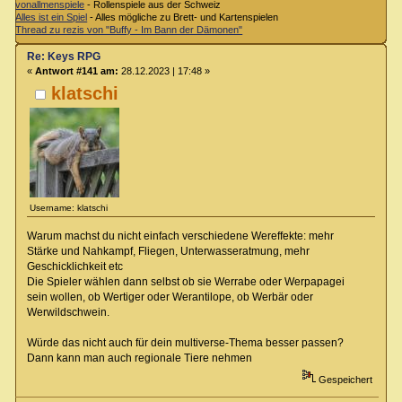
vonallmenspiele
- Rollenspiele aus der Schweiz
Alles ist ein Spiel
- Alles mögliche zu Brett- und Kartenspielen
Thread zu rezis von "Buffy - Im Bann der Dämonen"
Re: Keys RPG
«
Antwort #141 am:
28.12.2023 | 17:48 »
klatschi
Username: klatschi
Warum machst du nicht einfach verschiedene Wereffekte: mehr
Stärke und Nahkampf, Fliegen, Unterwasseratmung, mehr
Geschicklichkeit etc
Die Spieler wählen dann selbst ob sie Werrabe oder Werpapagei
sein wollen, ob Wertiger oder Werantilope, ob Werbär oder
Werwildschwein.
Würde das nicht auch für dein multiverse-Thema besser passen?
Dann kann man auch regionale Tiere nehmen
Gespeichert