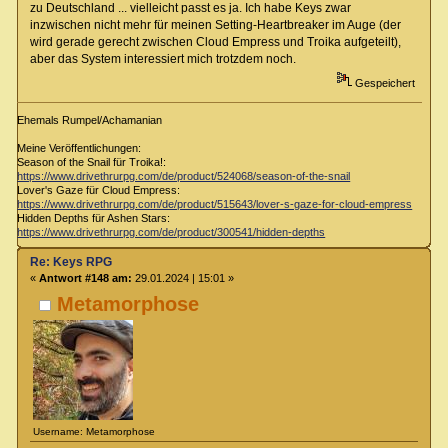
zu Deutschland ... vielleicht passt es ja. Ich habe Keys zwar
inzwischen nicht mehr für meinen Setting-Heartbreaker im Auge (der
wird gerade gerecht zwischen Cloud Empress und Troika aufgeteilt),
aber das System interessiert mich trotzdem noch.
Gespeichert
Ehemals Rumpel/Achamanian
Meine Veröffentlichungen:
Season of the Snail für Troika!:
https://www.drivethrurpg.com/de/product/524068/season-of-the-snail
Lover's Gaze für Cloud Empress:
https://www.drivethrurpg.com/de/product/515643/lover-s-gaze-for-cloud-empress
Hidden Depths für Ashen Stars:
https://www.drivethrurpg.com/de/product/300541/hidden-depths
Re: Keys RPG
«
Antwort #148 am:
29.01.2024 | 15:01 »
Metamorphose
Username: Metamorphose