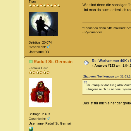
Titan
Wie sind denn die sonstigen 
Hat man da auch ordentlich re
"Kannst du dann bitte mal kurz be
- Pyromancer
Beiträge: 20.074
Geschlecht:
Username: YY
Re: Warhammer 40K : 
Radulf St. Germain
«
Antwort #133 am:
1.04.2
Famous Hero
Zitat von: Trollkongen am 31.03.2
Im Prinzip ist das Ding also: A
übrigens auch für andere System
Das ist für mich einer der gro
Beiträge: 2.453
Geschlecht:
Username: Radulf St. Germain