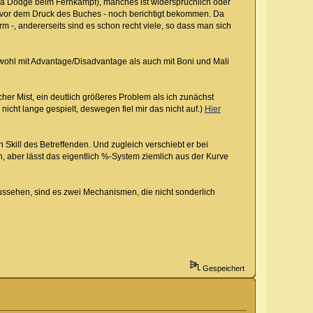
hema Dodge beim Fernkampf), manches ist widersprüchlich oder
llem vor dem Druck des Buches - noch berichtigt bekommen. Da
m -, andererseits sind es schon recht viele, so dass man sich
owohl mit Advantage/Disadvantage als auch mit Boni und Mali
her Mist, ein deutlich größeres Problem als ich zunächst
icht lange gespielt, deswegen fiel mir das nicht auf.)
Hier
 Skill des Betreffenden. Und zugleich verschiebt er bei
 aber lässt das eigentlich %-System ziemlich aus der Kurve
ssehen, sind es zwei Mechanismen, die nicht sonderlich
Gespeichert