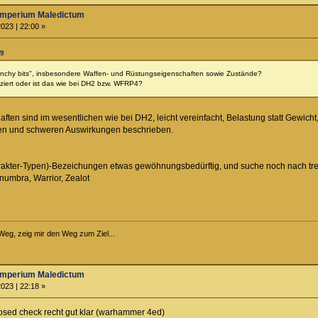
Imperium Maledictum
023 | 22:00 »
29
runchy bits", insbesondere Waffen- und Rüstungseigenschaften sowie Zustände?
ziert oder ist das wie bei DH2 bzw. WFRP4?
ten sind im wesentlichen wie bei DH2, leicht vereinfacht, Belastung statt Gewicht
hten und schweren Auswirkungen beschrieben.
arakter-Typen)-Bezeichungen etwas gewöhnungsbedürftig, und suche noch nach tr
enumbra, Warrior, Zealot
Weg, zeig mir den Weg zum Ziel...
Imperium Maledictum
023 | 22:18 »
sed check recht gut klar (warhammer 4ed)