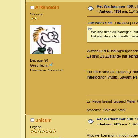
Re: Warhammer 40K : 
Arkanoloth
«
Antwort #134 am:
1.04.2
Survivor
Zitat von: YY am 1.04.2023 | 11:
Wie sind denn die sonstigen "c
Hat man da auch ordentlich redu
Waffen und Rüstungseigenschaf
Es sind 13 Zustände mit leic
Beiträge: 90
Geschlecht:
Username: Arkanoloth
Für mich sind die Rollen-(Ch
Interlocutor, Mystic, Savant, P
Ein Feuer brennt, tausend Meilen 
Manowar "Herz aus Stahl"
Re: Warhammer 40K : 
unicum
«
Antwort #135 am:
1.04.2
Legend
Also wir kommen mit dem oppo