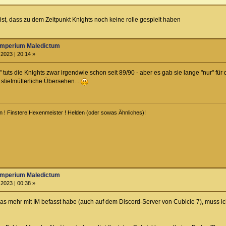
 ist, dass zu dem Zeitpunkt Knights noch keine rolle gespielt haben
Imperium Maledictum
2023 | 20:14 »
 tuts die Knights zwar irgendwie schon seit 89/90 - aber es gab sie lange "nur" f
iefmütterliche Übersehen....
n ! Finstere Hexenmeister ! Helden (oder sowas Ähnliches)!
Imperium Maledictum
2023 | 00:38 »
s mehr mit IM befasst habe (auch auf dem Discord-Server von Cubicle 7), muss ich