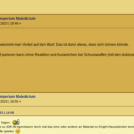
Imperium Maledictum
2023 | 18:49 »
ekommt man Vorteil auf den Wurf. Das ist dann etwas, dass sich lohnen könnte.
arieren kann ohne Reaktion und Ausweichen bei Schusswaffen (mit den dubiosen E
Imperium Maledictum
2023 | 18:55 »
23 | 14:08
e folgen.
ass zu 40K:IM irgendwann doch mal das eine oder andere an Material zu Knight-Hausständen kom
lle spielen.