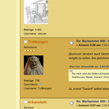
Beiträge: 4.441
Username: unicum
Re: Warhammer 40K : 
Trollkongen
«
Antwort #136 am:
2.04.2
Adventurer
@unicum: Ist eben auch Geschm
vorgibt zu sollen. Bei gleichem
Zitat von: Arkanoloth am 1.04.20
Für mich sind die Rollen-(Char
Interlocutor, Mystic, Savant, Pen
Beiträge: 738
Geschlecht:
Username: Trollkongen
Ja, zumal "Savant" selbst etwas
Re: Warhammer 40K : 
Arkanoloth
«
Antwort #137 am:
2.04.2
Survivor