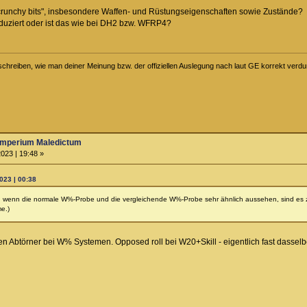
"crunchy bits", insbesondere Waffen- und Rüstungseigenschaften sowie Zustände?
duziert oder ist das wie bei DH2 bzw. WFRP4?
schreiben, wie man deiner Meinung bzw. der offiziellen Auslegung nach laut GE korrekt verdu
Imperium Maledictum
023 | 19:48 »
023 | 00:38
uch wenn die normale W%-Probe und die vergleichende W%-Probe sehr ähnlich aussehen, sind es zw
e.)
ßen Abtörner bei W% Systemen. Opposed roll bei W20+Skill - eigentlich fast dasselbe