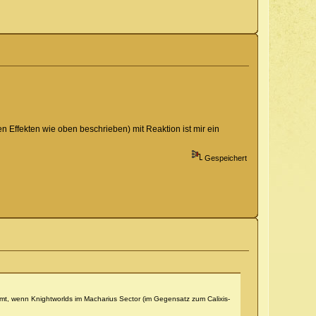
ffekten wie oben beschrieben) mit Reaktion ist mir ein
Gespeichert
mt, wenn Knightworlds im Macharius Sector (im Gegensatz zum Calixis-