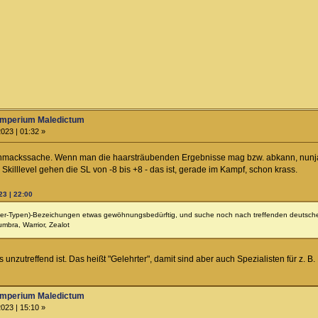
Imperium Maledictum
023 | 01:32 »
ackssache. Wenn man die haarsträubenden Ergebnisse mag bzw. abkann, nunja ... 
 Skilllevel gehen die SL von -8 bis +8 - das ist, gerade im Kampf, schon krass.
23 | 22:00
akter-Typen)-Bezeichungen etwas gewöhnungsbedürftig, und suche noch nach treffenden deutsch
umbra, Warrior, Zealot
 unzutreffend ist. Das heißt "Gelehrter", damit sind aber auch Spezialisten für z. B. P
Imperium Maledictum
023 | 15:10 »