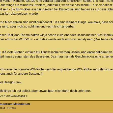
er Fehler. Manche Absätze sind veraltet (laut den Entwicklern selbst; z. B. das T
ist allerdings ein minderes Problem, jedenfalls, wenn sie das schnell - also vor a
 sein - die Entwickler lesen und reden bei Discord mit und haben es auf dem Schir
 das korrekturgelesen wurde.
nche Mechaniken sind nicht durchdacht. Das sind kleinere Dinge, wie etwa, dass s
anz rund, aber nicht so schlimm und recht leicht änderbar.
ed Test, das Thema hatten wir ja schon kurz. Aber der ist aus meiner Sicht ziemlic
 der schon bei WFRP4 so - und das wurde auch schon ausanalysiert. (Das habe ich n
ng, die viele Proben einfach zur Glückssache werden lassen, und entwertet damit den
orteil massiv zugunsten des Besseren. Das mag man als Geschmackssache ansehen,
 Auch wenn die normale W%-Probe und die vergleichende W%-Probe sehr ähnlich au
igens auch für andere Systeme.)
ber Design-Flaw.
IM finde ich gut gelöst, aber sowas haut mich dann doch sehr raus.
0:47 von Trollkongen
»
Imperium Maledictum
023 | 11:29 »