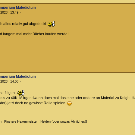
Imperium Maledictum
2023 | 13:49 »
h alles relativ gut abgedeckt
eid langem mal mehr Bücher kaufen werde!
Imperium Maledictum
2023 | 14:08 »
rse folgen.
 dass zu 40K:IM irgendwann doch mal das eine oder andere an Material zu Knight
tor) jetzt doch ne gewisse Rolle spielen.
n ! Finstere Hexenmeister ! Helden (oder sowas Ähnliches)!