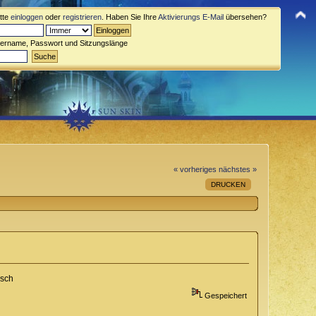
itte
einloggen
oder
registrieren
. Haben Sie Ihre
Aktivierungs E-Mail
übersehen?
zername, Passwort und Sitzungslänge
« vorheriges
nächstes »
DRUCKEN
isch
Gespeichert