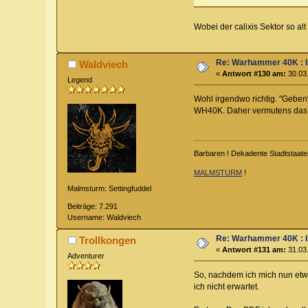
Wobei der calixis Sektor so alt
Re: Warhammer 40K : 
Waldviech
«
Antwort #130 am:
30.03.
Legend
Wohl irgendwo richtig. "Geben"
WH40K. Daher vermutens das st
Barbaren ! Dekadente Stadtstaate
MALMSTURM
!
Malmsturm: Settingfuddel
Beiträge: 7.291
Username: Waldviech
Re: Warhammer 40K : 
Trollkongen
«
Antwort #131 am:
31.03.
Adventurer
So, nachdem ich mich nun etwa
ich nicht erwartet.