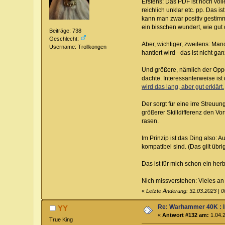
Erstens: Das PDF ist noch voll
reichlich unklar etc. pp. Das 
kann man zwar positiv gestimmt
ein bisschen wundert, wie gut
Beiträge: 738
Geschlecht:
Aber, wichtiger, zweitens: Ma
Username: Trollkongen
hantiert wird - das ist nicht g
Und größere, nämlich der Oppos
dachte. Interessanterweise ist
wird das lang, aber gut erklärt.
Der sorgt für eine irre Streuu
größerer Skilldifferenz den V
rasen.
Im Prinzip ist das Ding also:
kompatibel sind. (Das gilt übr
Das ist für mich schon ein her
Nich missverstehen: Vieles an 
«
Letzte Änderung: 31.03.2023 | 0
Re: Warhammer 40K : 
YY
«
Antwort #132 am:
1.04.2
True King