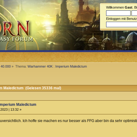
Willkommen
Gast
. B
Einloggen mit Benut
40.000
»
Thema:
Warhammer 40K : Imperium Maledictum
 Maledictum (Gelesen 35336 mal)
Imperium Maledictum
2023 | 13:32 »
zuversichtlich. Ich hoffe sie machen es nur besser als FFG aber bin da sehr optimist