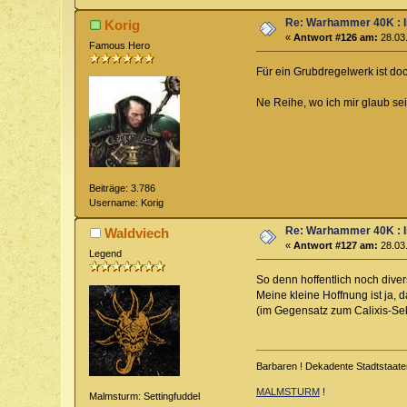
Re: Warhammer 40K : 
Korig
«
Antwort #126 am:
28.03.
Famous Hero
Für ein Grubdregelwerk ist doc
Ne Reihe, wo ich mir glaub s
Beiträge: 3.786
Username: Korig
Re: Warhammer 40K : 
Waldviech
«
Antwort #127 am:
28.03.
Legend
So denn hoffentlich noch dive
Meine kleine Hoffnung ist ja,
(im Gegensatz zum Calixis-Sek
Barbaren ! Dekadente Stadtstaate
MALMSTURM
!
Malmsturm: Settingfuddel