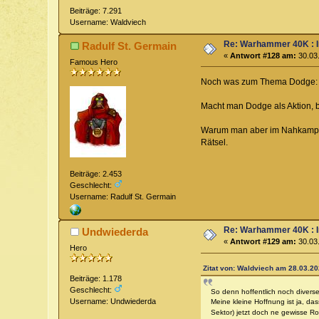
Beiträge: 7.291
Username: Waldviech
Re: Warhammer 40K : 
Radulf St. Germain
«
Antwort #128 am:
30.03.
Famous Hero
Noch was zum Thema Dodge:
Macht man Dodge als Aktion, b
Warum man aber im Nahkampf p
Rätsel.
Beiträge: 2.453
Geschlecht:
Username: Radulf St. Germain
Re: Warhammer 40K : 
Undwiederda
«
Antwort #129 am:
30.03.
Hero
Zitat von: Waldviech am 28.03.20
Beiträge: 1.178
Geschlecht:
So denn hoffentlich noch divers
Username: Undwiederda
Meine kleine Hoffnung ist ja, d
Sektor) jetzt doch ne gewisse Ro