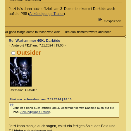
Jetzt ist's dann auch offiziell: am 3. Dezember kommt Darktide auch
auf die PS5 (
Ankündigungs-Trailer
).
Gespeichert
All good things come to those who wait! ... like dual flamethrowers and beer.
Re: Warhammer 40K: Darktide
«
Antwort #117 am:
7.11.2024 | 19:06 »
Outsider
Username: Outsider
Zitat von: schneeland am 7.11.2024 | 18:19
Jetzt ist's dann auch offiziell: am 3. Dezember kommt Darktide auch auf die
PS5 (
Ankündigungs-Trailer
).
Jetzt kann man ja auch sagen, es ist ein fertiges Spiel das Beta und
EA hinter sich gelassen hat.