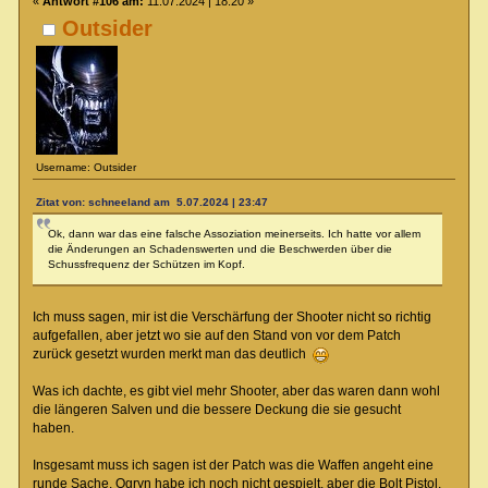
«
Antwort #106 am:
11.07.2024 | 18:20 »
Outsider
Username: Outsider
Zitat von: schneeland am 5.07.2024 | 23:47
Ok, dann war das eine falsche Assoziation meinerseits. Ich hatte vor allem
die Änderungen an Schadenswerten und die Beschwerden über die
Schussfrequenz der Schützen im Kopf.
Ich muss sagen, mir ist die Verschärfung der Shooter nicht so richtig
aufgefallen, aber jetzt wo sie auf den Stand von vor dem Patch
zurück gesetzt wurden merkt man das deutlich
Was ich dachte, es gibt viel mehr Shooter, aber das waren dann wohl
die längeren Salven und die bessere Deckung die sie gesucht
haben.
Insgesamt muss ich sagen ist der Patch was die Waffen angeht eine
runde Sache. Ogryn habe ich noch nicht gespielt, aber die Bolt Pistol,