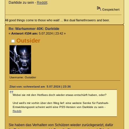
Darktide zu sein -
Reddit
.
Gespeichert
All good things come to those who wait! ... like dual flamethrowers and beer.
Re: Warhammer 40K: Darktide
«
Antwort #104 am:
5.07.2024 | 23:42 »
Outsider
Username: Outsider
Zitat von: schneeland am 5.07.2024 | 23:36
Wobei sie mit den Hotfixes doch wieder etwas entschärft haben, oder?
Und weil's mir vorhin über den Weg lief: eine weitere Senke für Fatshark-
Entwicklungszeit scheint wohl eine PS5-Version von Darktide zu sein -
Reddit
.
Sie haben das Verhalten von Schützen wieder zurückgesetzt, dafür