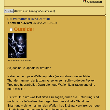
Gespeichert
(Klicke zum Anzeigen/Verstecken)
Re: Warhammer 40K: Darktide
«
Antwort #112 am:
25.09.2024 | 18:11 »
Outsider
Username: Outsider
So, das neue Update ist draußen.
Neben ein ein paar Waffenupdates (zu erwähnen vielleicht der
Thunderhammer, der jetzt universeller sein soll) wurde der Psyker
Tree neu überarbeitet. Dazu die neue Waffen Itemization und eine
neue Mission.
Es ist zu früh um was Definitives zu sagen, durch die Einführung sind
noch nicht alle Waffen übertragen bzw. der aktuelle Stand der
Erfahrung welche man mit den Waffen hat. Erst mal verwirrende neue
Menüs in denen man noch nicht viel machen.