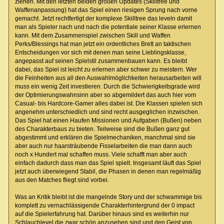
ziehen. Mit den letzten beiden großen Updates (Skilltree und
Waffenanpassung) hat das Spiel einen riesigen Sprung nach vorne
gemacht. Jetzt rechtfertigt der komplexe Skilltree das leveln damit
man als Spieler nach und nach die potentiale seiner Klasse erlernen
kann. Mit dem Zusammenspiel zwischen Skill und Waffen
Perks/Blessings hat man jetzt ein ordentliches Brett an taktischen
Entscheidungen vor sich mit denen man seine Lieblingsklasse,
angepasst auf seinen Spielstil zusammenbauen kann. Es bleibt
dabei, das Spiel ist leicht zu erlernen aber schwer zu meistern. Wer
die Feinheiten aus all den Auswahlmöglichkeiten herausarbeiten will
muss ein wenig Zeit investieren. Durch die Schwierigkeitsgrade wird
der Optimierungswahnsinn aber so abgemildert das auch hier vom
Casual- bis Hardcore-Gamer alles dabei ist. Die Klassen spielen sich
angenehm unterschiedlich und sind recht ausgeglichen inzwischen.
Das Spiel hat einen Haufen Missionen und Aufgaben (Bußen) neben
des Charakterbaus zu bieten. Teilweise sind die Bußen ganz gut
abgestimmt und erklären die Spielmechaniken, manchmal sind sie
aber auch nur haarsträubende Fisselarbeiten die man dann auch
noch x Hundert mal schaffen muss. Viele schafft man aber auch
einfach dadurch dass man das Spiel spielt. Insgesamt läuft das Spiel
jetzt auch überwiegend Stabil, die Phasen in denen man regelmäßig
aus den Matches fliegt sind vorbei.
Was an Kritik bleibt ist die mangelnde Story und der schwammige bis
komplett zu vernachlässigende Charakterhintergrund der 0 impact
auf die Spielerfahrung hat. Darüber hinaus sind es weiterhin nur
Schlauchlevel die zwar schön anzusehen sind und den Geist von