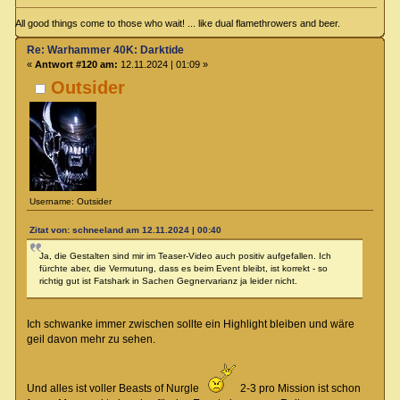
All good things come to those who wait! ... like dual flamethrowers and beer.
Re: Warhammer 40K: Darktide
«
Antwort #120 am:
12.11.2024 | 01:09 »
Outsider
Username: Outsider
Zitat von: schneeland am 12.11.2024 | 00:40
Ja, die Gestalten sind mir im Teaser-Video auch positiv aufgefallen. Ich
fürchte aber, die Vermutung, dass es beim Event bleibt, ist korrekt - so
richtig gut ist Fatshark in Sachen Gegnervarianz ja leider nicht.
Ich schwanke immer zwischen sollte ein Highlight bleiben und wäre
geil davon mehr zu sehen.
Und alles ist voller Beasts of Nurgle
2-3 pro Mission ist schon