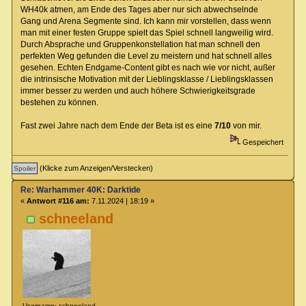
WH40k atmen, am Ende des Tages aber nur sich abwechselnde
Gang und Arena Segmente sind. Ich kann mir vorstellen, dass wenn
man mit einer festen Gruppe spielt das Spiel schnell langweilig wird.
Durch Absprache und Gruppenkonstellation hat man schnell den
perfekten Weg gefunden die Level zu meistern und hat schnell alles
gesehen. Echten Endgame-Content gibt es nach wie vor nicht, außer
die intrinsische Motivation mit der Lieblingsklasse / Lieblingsklassen
immer besser zu werden und auch höhere Schwierigkeitsgrade
bestehen zu können.
Fast zwei Jahre nach dem Ende der Beta ist es eine
7/10
von mir.
Gespeichert
(Klicke zum Anzeigen/Verstecken)
Re: Warhammer 40K: Darktide
«
Antwort #116 am:
7.11.2024 | 18:19 »
schneeland
Username: schneeland