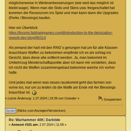
möglicherweise in Werteverbesserungen (wie weit das möglich ist
bleibt wage). Wenn man die Slots und Skins usw. freigeschaltet hat
kommen die Ressourcen ins Spiel und man kann dann die Upgrades
(Perks / Blessings) kaufen.
Hier ein Überblick:
https://forums.fatsharkgames.com/t/introduction-to-the-itemization-
rework-dev-blog/96314
Als jemand der hart mit den RNG´s gerungen hat um für alle Klassen
brauchbare Waffen zu bekommen empfinde ich es als schlag ins
Gesicht, dass diese alle entfernt werden. Ja, man bekommt im
Umkehrzug Meisterschaftspunkte aber ich kann mir vorstellen, dass
ich nicht die Waffen zusammengebaut bekomme welche ich vorher
hatte.
Und jedes mal wenn was neues rauskommt geht das farmen von
vorne los, nur um zu testen ob die Waffe am Ende mit 4er Blessings
brauchbar ist.
«
Letzte Änderung: 1.07.2024 | 19:39 von Outsider
»
Gespeichert
(Klicke zum Anzeigen/Verstecken)
Re: Warhammer 40K: Darktide
«
Antwort #101 am:
2.07.2024 | 11:58 »