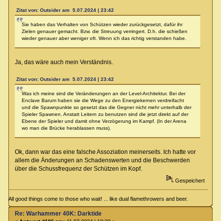
Zitat von: Outsider am 5.07.2024 | 23:42
Sie haben das Verhalten von Schützen wieder zurückgesetzt, dafür ihr
Zielen genauer gemacht. Bzw. die Streuung verringert. D.h. die schießen
wieder genauer aber weniger oft. Wenn ich das richtig verstanden habe.
Ja, das wäre auch mein Verständnis.
Zitat von: Outsider am 5.07.2024 | 23:42
Was ich meine sind die Veränderungen an der Level-Architektur. Bei der
Enclave Barum haben sie die Wege zu den Energiekernen verdreifacht
und die Spawnpunkte so gesetzt das die Gegner nicht mehr unterhalb der
Spieler Spawnen. Anstatt Leitern zu benutzen sind die jetzt direkt auf der
Ebene der Spieler und damit ohne Verzögerung im Kampf. (In der Arena
wo man die Brücke herablassen muss).
Ok, dann war das eine falsche Assoziation meinerseits. Ich hatte vor
allem die Änderungen an Schadenswerten und die Beschwerden
über die Schussfrequenz der Schützen im Kopf.
Gespeichert
All good things come to those who wait! ... like dual flamethrowers and beer.
Re: Warhammer 40K: Darktide