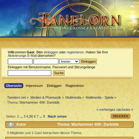
Willkommen
Gast
. Bitte
einloggen
oder
registrieren
. Haben Sie Ihre
Aktivierungs E-Mail
übersehen?
Einloggen mit Benutzername, Passwort und Sitzungslänge
Übersicht
Impressum
Einloggen
Registrieren
Tanelorn.net
»
Medien & Phantastik
»
Multimedia
»
Multimedia - Spiele
»
Thema:
Warhammer 40K: Darktide
« vorheriges
nächstes »
DRUCKEN
Seiten:
1
...
3
4
[
5
]
6
7
...
9
Nach unten
Autor
Thema: Warhammer 40K: Darktide
(Gelesen 27018 mal)
0 Mitglieder und 1 Gast betrachten dieses Thema.