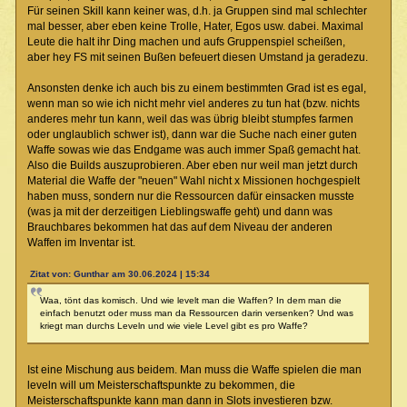
Für seinen Skill kann keiner was, d.h. ja Gruppen sind mal schlechter
mal besser, aber eben keine Trolle, Hater, Egos usw. dabei. Maximal
Leute die halt ihr Ding machen und aufs Gruppenspiel scheißen,
aber hey FS mit seinen Bußen befeuert diesen Umstand ja geradezu.
Ansonsten denke ich auch bis zu einem bestimmten Grad ist es egal,
wenn man so wie ich nicht mehr viel anderes zu tun hat (bzw. nichts
anderes mehr tun kann, weil das was übrig bleibt stumpfes farmen
oder unglaublich schwer ist), dann war die Suche nach einer guten
Waffe sowas wie das Endgame was auch immer Spaß gemacht hat.
Also die Builds auszuprobieren. Aber eben nur weil man jetzt durch
Material die Waffe der "neuen" Wahl nicht x Missionen hochgespielt
haben muss, sondern nur die Ressourcen dafür einsacken musste
(was ja mit der derzeitigen Lieblingswaffe geht) und dann was
Brauchbares bekommen hat das auf dem Niveau der anderen
Waffen im Inventar ist.
Zitat von: Gunthar am 30.06.2024 | 15:34
Waa, tönt das komisch. Und wie levelt man die Waffen? In dem man die
einfach benutzt oder muss man da Ressourcen darin versenken? Und was
kriegt man durchs Leveln und wie viele Level gibt es pro Waffe?
Ist eine Mischung aus beidem. Man muss die Waffe spielen die man
leveln will um Meisterschaftspunkte zu bekommen, die
Meisterschaftspunkte kann man dann in Slots investieren bzw.