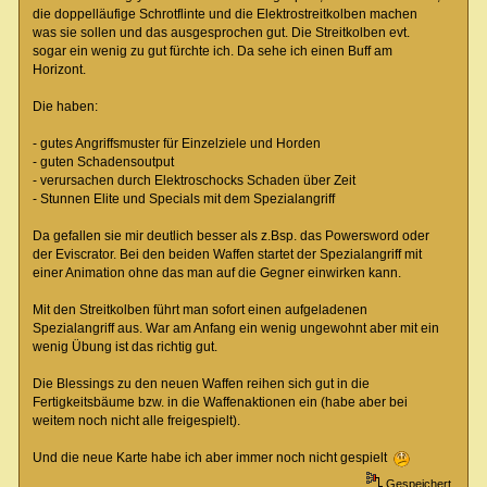
die doppelläufige Schrotflinte und die Elektrostreitkolben machen
was sie sollen und das ausgesprochen gut. Die Streitkolben evt.
sogar ein wenig zu gut fürchte ich. Da sehe ich einen Buff am
Horizont.
Die haben:
- gutes Angriffsmuster für Einzelziele und Horden
- guten Schadensoutput
- verursachen durch Elektroschocks Schaden über Zeit
- Stunnen Elite und Specials mit dem Spezialangriff
Da gefallen sie mir deutlich besser als z.Bsp. das Powersword oder
der Eviscrator. Bei den beiden Waffen startet der Spezialangriff mit
einer Animation ohne das man auf die Gegner einwirken kann.
Mit den Streitkolben führt man sofort einen aufgeladenen
Spezialangriff aus. War am Anfang ein wenig ungewohnt aber mit ein
wenig Übung ist das richtig gut.
Die Blessings zu den neuen Waffen reihen sich gut in die
Fertigkeitsbäume bzw. in die Waffenaktionen ein (habe aber bei
weitem noch nicht alle freigespielt).
Und die neue Karte habe ich aber immer noch nicht gespielt
Gespeichert