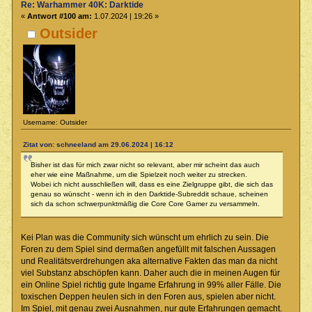
Re: Warhammer 40K: Darktide
«
Antwort #100 am:
1.07.2024 | 19:26 »
Outsider
Username: Outsider
Zitat von: schneeland am 29.06.2024 | 16:12
Bisher ist das für mich zwar nicht so relevant, aber mir scheint das auch
eher wie eine Maßnahme, um die Spielzeit noch weiter zu strecken.
Wobei ich nicht ausschließen will, dass es eine Zielgruppe gibt, die sich das
genau so wünscht - wenn ich in den Darktide-Subreddit schaue, scheinen
sich da schon schwerpunktmäßig die Core Core Gamer zu versammeln.
Kei Plan was die Community sich wünscht um ehrlich zu sein. Die
Foren zu dem Spiel sind dermaßen angefüllt mit falschen Aussagen
und Realitätsverdrehungen aka alternative Fakten das man da nicht
viel Substanz abschöpfen kann. Daher auch die in meinen Augen für
ein Online Spiel richtig gute Ingame Erfahrung in 99% aller Fälle. Die
toxischen Deppen heulen sich in den Foren aus, spielen aber nicht.
Im Spiel, mit genau zwei Ausnahmen, nur gute Erfahrungen gemacht.