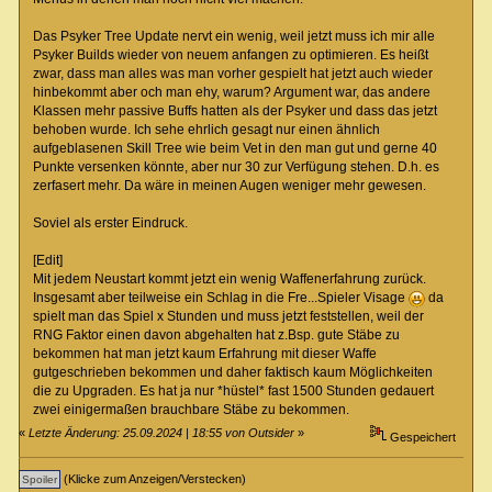
Das Psyker Tree Update nervt ein wenig, weil jetzt muss ich mir alle
Psyker Builds wieder von neuem anfangen zu optimieren. Es heißt
zwar, dass man alles was man vorher gespielt hat jetzt auch wieder
hinbekommt aber och man ehy, warum? Argument war, das andere
Klassen mehr passive Buffs hatten als der Psyker und dass das jetzt
behoben wurde. Ich sehe ehrlich gesagt nur einen ähnlich
aufgeblasenen Skill Tree wie beim Vet in den man gut und gerne 40
Punkte versenken könnte, aber nur 30 zur Verfügung stehen. D.h. es
zerfasert mehr. Da wäre in meinen Augen weniger mehr gewesen.
Soviel als erster Eindruck.
[Edit]
Mit jedem Neustart kommt jetzt ein wenig Waffenerfahrung zurück.
Insgesamt aber teilweise ein Schlag in die Fre...Spieler Visage
da
spielt man das Spiel x Stunden und muss jetzt feststellen, weil der
RNG Faktor einen davon abgehalten hat z.Bsp. gute Stäbe zu
bekommen hat man jetzt kaum Erfahrung mit dieser Waffe
gutgeschrieben bekommen und daher faktisch kaum Möglichkeiten
die zu Upgraden. Es hat ja nur *hüstel* fast 1500 Stunden gedauert
zwei einigermaßen brauchbare Stäbe zu bekommen.
«
Letzte Änderung: 25.09.2024 | 18:55 von Outsider
»
Gespeichert
(Klicke zum Anzeigen/Verstecken)