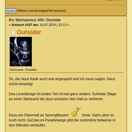
(Klicke zum Anzeigen/Verstecken)
Re: Warhammer 40K: Darktide
«
Antwort #107 am:
16.07.2024 | 23:13 »
Outsider
Username: Outsider
So, die neue Karte auch mal angespielt und ich muss sagen: Ganz
schön knackig!
Das Leveldesign im ersten Teil ist mal ganz anders. Schmale Stege
an einer Steilwand die dazu einladen den Halt zu verlieren.
Dazu ein Übermaß an Sprengfässern
böse. Gab's aber so
noch nicht. Gut das es Parallelwege gibt die zumindesr teilweise in
den Wänden verlaufen.