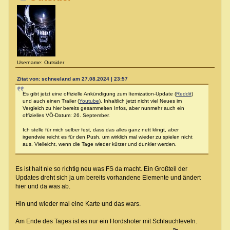
Username: Outsider
Zitat von: schneeland am 27.08.2024 | 23:57
Es gibt jetzt eine offizielle Ankündigung zum Itemization-Update (
Reddit
)
und auch einen Trailer (
Youtube
). Inhaltlich jetzt nicht viel Neues im
Vergleich zu hier bereits gesammelten Infos, aber nunmehr auch ein
offizielles VÖ-Datum: 26. September.
Ich stelle für mich selber fest, dass das alles ganz nett klingt, aber
irgendwie reicht es für den Push, um wirklich mal wieder zu spielen nicht
aus. Vielleicht, wenn die Tage wieder kürzer und dunkler werden.
Es ist halt nie so richtig neu was FS da macht. Ein Großteil der
Updates dreht sich ja um bereits vorhandene Elemente und ändert
hier und da was ab.
Hin und wieder mal eine Karte und das wars.
Am Ende des Tages ist es nur ein Hordshoter mit Schlauchleveln.