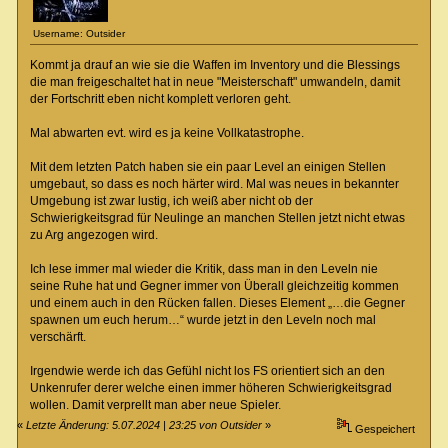
Username: Outsider
Kommt ja drauf an wie sie die Waffen im Inventory und die Blessings
die man freigeschaltet hat in neue "Meisterschaft" umwandeln, damit
der Fortschritt eben nicht komplett verloren geht.
Mal abwarten evt. wird es ja keine Vollkatastrophe.
Mit dem letzten Patch haben sie ein paar Level an einigen Stellen
umgebaut, so dass es noch härter wird. Mal was neues in bekannter
Umgebung ist zwar lustig, ich weiß aber nicht ob der
Schwierigkeitsgrad für Neulinge an manchen Stellen jetzt nicht etwas
zu Arg angezogen wird.
Ich lese immer mal wieder die Kritik, dass man in den Leveln nie
seine Ruhe hat und Gegner immer von Überall gleichzeitig kommen
und einem auch in den Rücken fallen. Dieses Element „…die Gegner
spawnen um euch herum…“ wurde jetzt in den Leveln noch mal
verschärft.
Irgendwie werde ich das Gefühl nicht los FS orientiert sich an den
Unkenrufer derer welche einen immer höheren Schwierigkeitsgrad
wollen. Damit verprellt man aber neue Spieler.
«
Letzte Änderung: 5.07.2024 | 23:25 von Outsider
»
Gespeichert