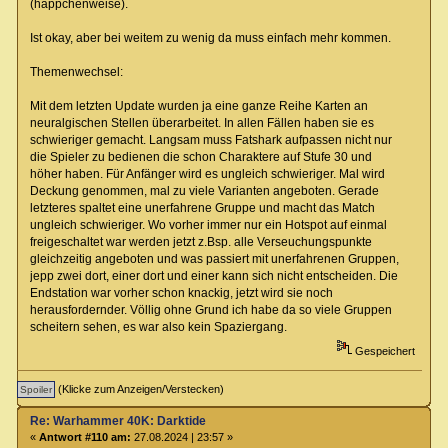
(häppchenweise).
Ist okay, aber bei weitem zu wenig da muss einfach mehr kommen.
Themenwechsel:
Mit dem letzten Update wurden ja eine ganze Reihe Karten an
neuralgischen Stellen überarbeitet. In allen Fällen haben sie es
schwieriger gemacht. Langsam muss Fatshark aufpassen nicht nur
die Spieler zu bedienen die schon Charaktere auf Stufe 30 und
höher haben. Für Anfänger wird es ungleich schwieriger. Mal wird
Deckung genommen, mal zu viele Varianten angeboten. Gerade
letzteres spaltet eine unerfahrene Gruppe und macht das Match
ungleich schwieriger. Wo vorher immer nur ein Hotspot auf einmal
freigeschaltet war werden jetzt z.Bsp. alle Verseuchungspunkte
gleichzeitig angeboten und was passiert mit unerfahrenen Gruppen,
jepp zwei dort, einer dort und einer kann sich nicht entscheiden. Die
Endstation war vorher schon knackig, jetzt wird sie noch
herausfordernder. Völlig ohne Grund ich habe da so viele Gruppen
scheitern sehen, es war also kein Spaziergang.
Gespeichert
(Klicke zum Anzeigen/Verstecken)
Re: Warhammer 40K: Darktide
«
Antwort #110 am:
27.08.2024 | 23:57 »