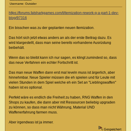
Username: Outsider
https://forums.fatsharkgames.com/t/itemization-rework-q-a-part-1-dev-
blog/97316
Ein bisschen was zu der geplanten neuen Itemization.
Das hört sich jetzt etwas anders an als der erste Beitrag dazu. Es
wird klargestellt, dass man seine bereits vorhandene Ausrüstung
beibehält.
Wenn das so bleibt kann ich nur sagen, es klingt zumindest so, dass
das neue Verfahren ein echter Fortschritt ist.
Das man neue Waffen dann erst mal leveln muss ist ärgerlich, aber
hinnehmbar. Neue Spieler müssen die eh spielen und für Leute mit
vielen Stunden in dem Spiel welche eh ein Set an "Lieblingswaffen"
haben ist es optional.
Perfekt wäre es endlich die Freiheit zu haben, RNG Waffen in den
Shops zu kaufen, die dann aber mit Ressourcen beliebig upgraden
zu können, so dass man nicht Währung, Material UND
Waffenerfahrung farmen muss.
Aber irgendwas ist ja immer.
Gespeichert