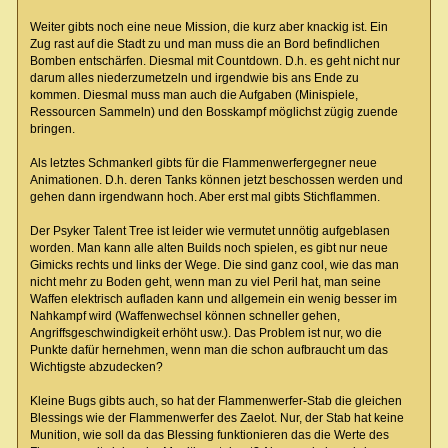
Weiter gibts noch eine neue Mission, die kurz aber knackig ist. Ein
Zug rast auf die Stadt zu und man muss die an Bord befindlichen
Bomben entschärfen. Diesmal mit Countdown. D.h. es geht nicht nur
darum alles niederzumetzeln und irgendwie bis ans Ende zu
kommen. Diesmal muss man auch die Aufgaben (Minispiele,
Ressourcen Sammeln) und den Bosskampf möglichst zügig zuende
bringen.
Als letztes Schmankerl gibts für die Flammenwerfergegner neue
Animationen. D.h. deren Tanks können jetzt beschossen werden und
gehen dann irgendwann hoch. Aber erst mal gibts Stichflammen.
Der Psyker Talent Tree ist leider wie vermutet unnötig aufgeblasen
worden. Man kann alle alten Builds noch spielen, es gibt nur neue
Gimicks rechts und links der Wege. Die sind ganz cool, wie das man
nicht mehr zu Boden geht, wenn man zu viel Peril hat, man seine
Waffen elektrisch aufladen kann und allgemein ein wenig besser im
Nahkampf wird (Waffenwechsel können schneller gehen,
Angriffsgeschwindigkeit erhöht usw.). Das Problem ist nur, wo die
Punkte dafür hernehmen, wenn man die schon aufbraucht um das
Wichtigste abzudecken?
Kleine Bugs gibts auch, so hat der Flammenwerfer-Stab die gleichen
Blessings wie der Flammenwerfer des Zaelot. Nur, der Stab hat keine
Munition, wie soll da das Blessing funktionieren das die Werte des