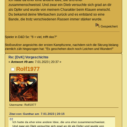
Ich hatte da eher eine andere Idee, die uns eher
zusammenschweisst. Und zwar ein Dieb versuchte sich grad an dir
als Opfer und wurde von meinem Charakter beim Klauen erwischt.
Du bekamst deine Wertsachen zurück und es entstand so eine
Bande, die trotz verschiedenen Rassen immer stärker wurde.
Gespeichert
Spieler in D&D 5e: "8 + viel, trifft das?"
Stoßseufzer angesichts der ersten Kampfszene, nachdem sich die Sitzung bislang
ziemlich zäh hingezogen hat: "Es geschehen doch noch Leichen und Wunden!"
Re: [DvK] Vorgeschichte
«
Antwort #9 am:
7.01.2023 | 20:37 »
Rolf1977
Username: Rolf1977
Zitat von: Gunthar am 7.01.2023 | 20:15
Ich hatte da eher eine andere Idee, die uns eher zusammenschweisst.
Und zwar ein Dieb versuchte sich grad an dir als Opfer und wurde von