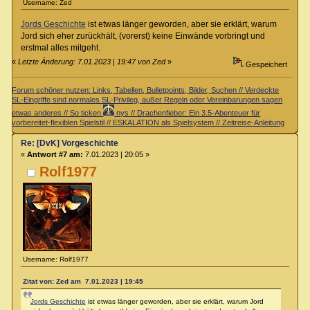
Username: Zed
Jords Geschichte
ist etwas länger geworden, aber sie erklärt, warum
Jord sich eher zurückhält, (vorerst) keine Einwände vorbringt und
erstmal alles mitgeht.
«
Letzte Änderung: 7.01.2023 | 19:47 von Zed
»
Gespeichert
Forum schöner nutzen: Links, Tabellen, Bulletpoints, Bilder, Suchen // Verdeckte
SL-Eingriffe sind normales SL-Privileg, außer Regeln oder Vereinbarungen sagen
etwas anderes // So ticken
nys // Drachenfieber: Ein 3.5-Abenteuer für
vorbereitet-flexiblen Spielstil // ESKALATION als Spielsystem // Zeitreise-Anleitung
Re: [DvK] Vorgeschichte
«
Antwort #7 am:
7.01.2023 | 20:05 »
Rolf1977
Username: Rolf1977
Zitat von: Zed am 7.01.2023 | 19:45
Jords Geschichte
ist etwas länger geworden, aber sie erklärt, warum Jord