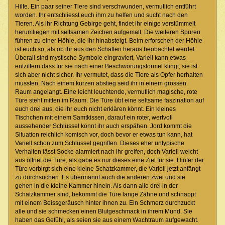
Hilfe. Ein paar seiner Tiere sind verschwunden, vermutlich entführt
worden. Ihr entschliesst euch ihm zu helfen und sucht nach den
Tieren. Als ihr Richtung Gebirge geht, findet ihr einige verstümmelt
herumliegen mit seltsamen Zeichen aufgemalt. Die weiteren Spuren
führen zu einer Höhle, die ihr hinabsteigt. Beim erforschen der Höhle
ist euch so, als ob ihr aus den Schatten heraus beobachtet werdet.
Überall sind mystische Symbole eingraviert, Variell kann etwas
entziffern dass für sie nach einer Beschwörungsformel klingt, sie ist
sich aber nicht sicher. Ihr vermutet, dass die Tiere als Opfer herhalten
mussten. Nach einem kurzen abstieg seid ihr in einem grossen
Raum angelangt. Eine leicht leuchtende, vermutlich magische, rote
Türe steht mitten im Raum. Die Türe übt eine seltsame faszination auf
euch drei aus, die ihr euch nicht erklären könnt. Ein kleines
Tischchen mit einem Samtkissen, darauf ein roter, wertvoll
aussehender Schlüssel könnt ihr auch erspähen. Jord kommt die
Situation reichlich komisch vor, doch bevor er etwas tun kann, hat
Variell schon zum Schlüssel gegriffen. Dieses eher untypische
Verhalten lässt Socke alarmiert nach ihr greifen, doch Variell weicht
aus öffnet die Türe, als gäbe es nur dieses eine Ziel für sie. Hinter der
Türe verbirgt sich eine kleine Schatzkammer, die Variell jetzt anfängt
zu durchsuchen. Es übermannt auch die anderen zwei und sie
gehen in die kleine Kammer hinein. Als dann alle drei in der
Schatzkammer sind, bekommt die Türe lange Zähne und schnappt
mit einem Beissgeräusch hinter ihnen zu. Ein Schmerz durchzuckt
alle und sie schmecken einen Blutgeschmack in ihrem Mund. Sie
haben das Gefühl, als seien sie aus einem Wachtraum aufgewacht.