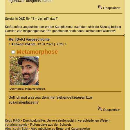
irgendwas ausgelöst haben.
Gespeichert
Spieler in D&D 5e: "8 + viel, trifft das?"
Stoßseufzer angesichts der ersten Kampfszene, nachdem sich die Sitzung bislang
ziemlich zäh hingezogen hat: "Es geschehen doch noch Leichen und Wunden!"
Re: [DvK] Vorgeschichte
«
Antwort #24 am:
12.01.2023 | 00:29 »
Metamorphose
Username: Metamorphose
Soll ich mal was aus dem hier stehende kreieren bzw
zusammenfassen?
Gespeichert
Keys RPG
- Durchgeknalltes Universalrollenspiel in verschiedenen Welten
vonallmenspiele
- Rollenspiele aus der Schweiz
Alles ist ein Spiel
- Alles mögliche zu Brett- und Kartenspielen