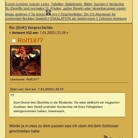
Forum schöner nutzen: Links, Tabellen, Bulletpoints, Bilder, Suchen // Verdeckte
SL-Eingriffe sind normales SL-Privileg, außer Regeln oder Vereinbarungen sagen
etwas anderes // So ticken
nys // Drachenfieber: Ein 3.5-Abenteuer für
vorbereitet-flexiblen Spielstil // ESKALATION als Spielsystem // Zeitreise-Anleitung
Re: [DvK] Vorgeschichte
«
Antwort #12 am:
7.01.2023 | 21:26 »
Rolf1977
Username: Rolf1977
Zitat von: Zed am 7.01.2023 | 20:57
Zum Grund des Übertritts in die Blutlande: Da wäre vielleicht ein magischer
Auslöser, den Variell und/oder Sockendra mit ihren Fähigkeiten
wahrgenommen haben, interessant.
Würde ja in etwa zu dem passen was ich oben mit dem Schlüssel
geschrieben habe