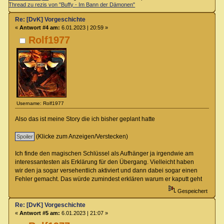
Thread zu rezis von "Buffy - Im Bann der Dämonen"
Re: [DvK] Vorgeschichte
«
Antwort #4 am:
6.01.2023 | 20:59 »
Rolf1977
Username: Rolf1977
Also das ist meine Story die ich bisher geplant hatte
(Klicke zum Anzeigen/Verstecken)
Ich finde den magischen Schlüssel als Aufhänger ja irgendwie am
interessantesten als Erklärung für den Übergang. Vielleicht haben
wir den ja sogar versehentlich aktiviert und dann dabei sogar einen
Fehler gemacht. Das würde zumindest erklären warum er kaputt geht
Gespeichert
Re: [DvK] Vorgeschichte
«
Antwort #5 am:
6.01.2023 | 21:07 »