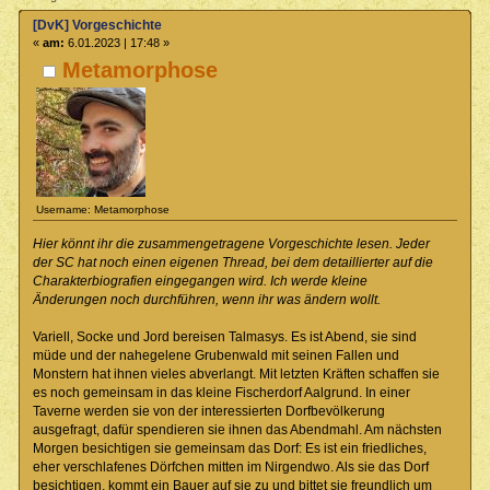
[DvK] Vorgeschichte
«
am:
6.01.2023 | 17:48 »
Metamorphose
Username: Metamorphose
Hier könnt ihr die zusammengetragene Vorgeschichte lesen. Jeder
der SC hat noch einen eigenen Thread, bei dem detaillierter auf die
Charakterbiografien eingegangen wird. Ich werde kleine
Änderungen noch durchführen, wenn ihr was ändern wollt.
Variell, Socke und Jord bereisen Talmasys. Es ist Abend, sie sind
müde und der nahegelene Grubenwald mit seinen Fallen und
Monstern hat ihnen vieles abverlangt. Mit letzten Kräften schaffen sie
es noch gemeinsam in das kleine Fischerdorf Aalgrund. In einer
Taverne werden sie von der interessierten Dorfbevölkerung
ausgefragt, dafür spendieren sie ihnen das Abendmahl. Am nächsten
Morgen besichtigen sie gemeinsam das Dorf: Es ist ein friedliches,
eher verschlafenes Dörfchen mitten im Nirgendwo. Als sie das Dorf
besichtigen, kommt ein Bauer auf sie zu und bittet sie freundlich um