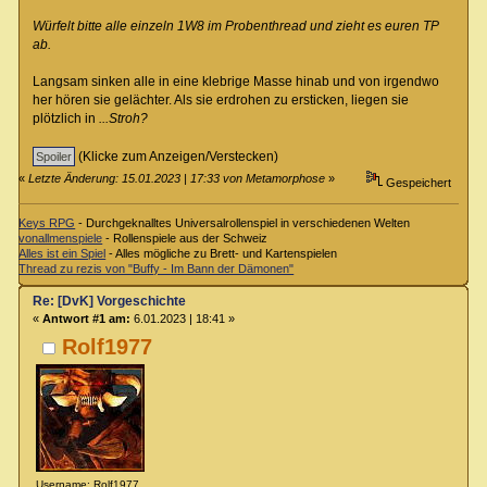
Würfelt bitte alle einzeln 1W8 im Probenthread und zieht es euren TP
ab.
Langsam sinken alle in eine klebrige Masse hinab und von irgendwo
her hören sie gelächter. Als sie erdrohen zu ersticken, liegen sie
plötzlich in
...Stroh?
(Klicke zum Anzeigen/Verstecken)
«
Letzte Änderung: 15.01.2023 | 17:33 von Metamorphose
»
Gespeichert
Keys RPG
- Durchgeknalltes Universalrollenspiel in verschiedenen Welten
vonallmenspiele
- Rollenspiele aus der Schweiz
Alles ist ein Spiel
- Alles mögliche zu Brett- und Kartenspielen
Thread zu rezis von "Buffy - Im Bann der Dämonen"
Re: [DvK] Vorgeschichte
«
Antwort #1 am:
6.01.2023 | 18:41 »
Rolf1977
Username: Rolf1977