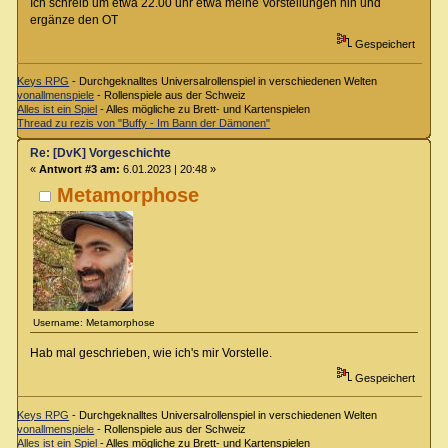
Ich schreib um etwa 22.00 uhr etwa meine Vorstellungen hin und
ergänze den OT
Gespeichert
Keys RPG
- Durchgeknalltes Universalrollenspiel in verschiedenen Welten
vonallmenspiele
- Rollenspiele aus der Schweiz
Alles ist ein Spiel
- Alles mögliche zu Brett- und Kartenspielen
Thread zu rezis von "Buffy - Im Bann der Dämonen"
Re: [DvK] Vorgeschichte
«
Antwort #3 am:
6.01.2023 | 20:48 »
Metamorphose
Username: Metamorphose
Hab mal geschrieben, wie ich's mir Vorstelle.
Gespeichert
Keys RPG
- Durchgeknalltes Universalrollenspiel in verschiedenen Welten
vonallmenspiele
- Rollenspiele aus der Schweiz
Alles ist ein Spiel
- Alles mögliche zu Brett- und Kartenspielen