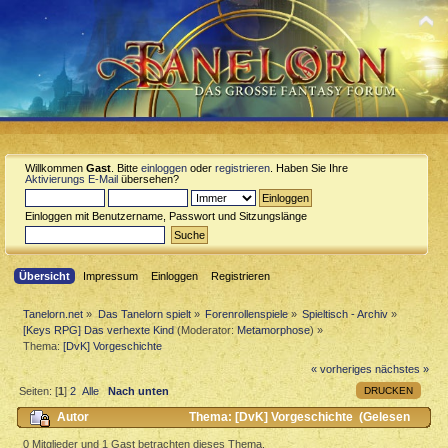
Willkommen
Gast
. Bitte
einloggen
oder
registrieren
. Haben Sie Ihre
Aktivierungs E-Mail
übersehen?
Einloggen mit Benutzername, Passwort und Sitzungslänge
Übersicht
Impressum
Einloggen
Registrieren
Tanelorn.net
»
Das Tanelorn spielt
»
Forenrollenspiele
»
Spieltisch - Archiv
»
[Keys RPG] Das verhexte Kind
(Moderator:
Metamorphose
) »
Thema:
[DvK] Vorgeschichte
« vorheriges
nächstes »
DRUCKEN
Seiten: [
1
]
2
Alle
Nach unten
Autor
Thema: [DvK] Vorgeschichte (Gelesen
4337 mal)
0 Mitglieder und 1 Gast betrachten dieses Thema.