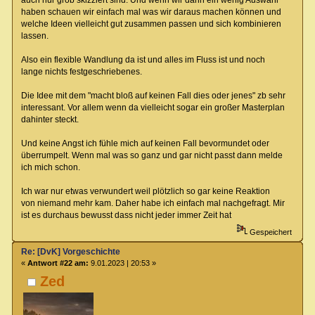
auch nur grob skizziert sind. Und wenn wir dann ein wenig Auswahl
haben schauen wir einfach mal was wir daraus machen können und
welche Ideen vielleicht gut zusammen passen und sich kombinieren
lassen.
Also ein flexible Wandlung da ist und alles im Fluss ist und noch
lange nichts festgeschriebenes.
Die Idee mit dem "macht bloß auf keinen Fall dies oder jenes" zb sehr
interessant. Vor allem wenn da vielleicht sogar ein großer Masterplan
dahinter steckt.
Und keine Angst ich fühle mich auf keinen Fall bevormundet oder
überrumpelt. Wenn mal was so ganz und gar nicht passt dann melde
ich mich schon.
Ich war nur etwas verwundert weil plötzlich so gar keine Reaktion
von niemand mehr kam. Daher habe ich einfach mal nachgefragt. Mir
ist es durchaus bewusst dass nicht jeder immer Zeit hat
Gespeichert
Re: [DvK] Vorgeschichte
«
Antwort #22 am:
9.01.2023 | 20:53 »
Zed