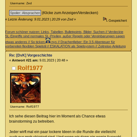
Username: Zed
(Klicke zum Anzeigen/Verstecken)
«
Letzte Änderung: 9.01.2023 | 20:29 von Zed
»
Gespeichert
Forum schöner nutzen: Links, Tabellen, Bulletpoints, Bilder, Suchen // Verdeckte
SL-Eingriffe sind normales SL-Privileg, außer Regeln oder Vereinbarungen sagen
etwas anderes // So ticken
nys // Drachenfieber: Ein 3.5-Abenteuer für
vorbereitet-flexiblen Spielstil // ESKALATION als Spielsystem // Zeitreise-Anleitung
Re: [DvK] Vorgeschichte
«
Antwort #21 am:
9.01.2023 | 20:48 »
Rolf1977
Username: Rolf1977
Ich sehe diesen Beitrag hier im Moment als Chance etwas
brainstorming zu betreiben.
Jeder wirft mal ein paar lockere Ideen in die Runde die vielleicht