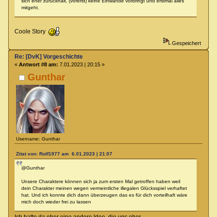
sich eher zurückhält, (vorerst) keine Einwände vorbringt und erstmal alles
mitgeht.
Coole Story
Gespeichert
Re: [DvK] Vorgeschichte
«
Antwort #8 am:
7.01.2023 | 20:15 »
Gunthar
Username: Gunthar
Zitat von: Rolf1977 am 6.01.2023 | 21:07
@Gunthar
Unsere Charaktere können sich ja zum ersten Mal getroffen haben weil
dein Charakter meinen wegen vermeintliche illegalen Glücksspiel verhaftet
hat. Und ich konnte dich dann überzeugen das es für dich vorteilhaft wäre
mich doch wieder frei zu lassen