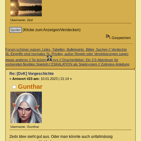
Username: Zed
(Klicke zum Anzeigen/Verstecken)
Gespeichert
Forum schöner nutzen: Links, Tabellen, Bulletpoints, Bilder, Suchen // Verdeckte
SL-Eingriffe sind normales SL-Privileg, außer Regeln oder Vereinbarungen sagen
etwas anderes // So ticken
nys // Drachenfieber: Ein 3.5-Abenteuer für
vorbereitet-flexiblen Spielstil // ESKALATION als Spielsystem // Zeitreise-Anleitung
Re: [DvK] Vorgeschichte
«
Antwort #23 am:
10.01.2023 | 21:14 »
Gunthar
Username: Gunthar
Zeds Idee sieht gut aus. Oder man könnte auch unfallmässig