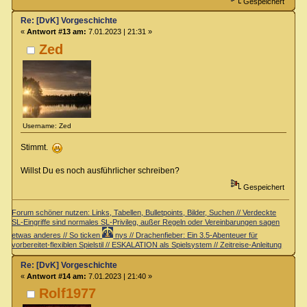
Gespeichert
Re: [DvK] Vorgeschichte
«
Antwort #13 am:
7.01.2023 | 21:31 »
Zed
Username: Zed
Stimmt.
Willst Du es noch ausführlicher schreiben?
Gespeichert
Forum schöner nutzen: Links, Tabellen, Bulletpoints, Bilder, Suchen // Verdeckte
SL-Eingriffe sind normales SL-Privileg, außer Regeln oder Vereinbarungen sagen
etwas anderes // So ticken
nys // Drachenfieber: Ein 3.5-Abenteuer für
vorbereitet-flexiblen Spielstil // ESKALATION als Spielsystem // Zeitreise-Anleitung
Re: [DvK] Vorgeschichte
«
Antwort #14 am:
7.01.2023 | 21:40 »
Rolf1977