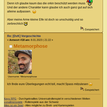
Denn ich glaube kaum das die orkin beschützt werden muss
Und der andere Charakter kann glaube ich auch ganz gut auf sich
alleine aufpassen.
Aber meine Arme kleine Elfe ist doch so unschuldig und so
zerbrechlich
Gespeichert
Re: [DvK] Vorgeschichte
«
Antwort #18 am:
8.01.2023 | 21:22 »
Metamorphose
Username: Metamorphose
Ich finde eure Überlegungen echt toll, macht Spass mitzulesen
Gespeichert
Keys RPG
- Durchgeknalltes Universalrollenspiel in verschiedenen Welten
vonallmenspiele
- Rollenspiele aus der Schweiz
Alles ist ein Spiel
- Alles mögliche zu Brett- und Kartenspielen