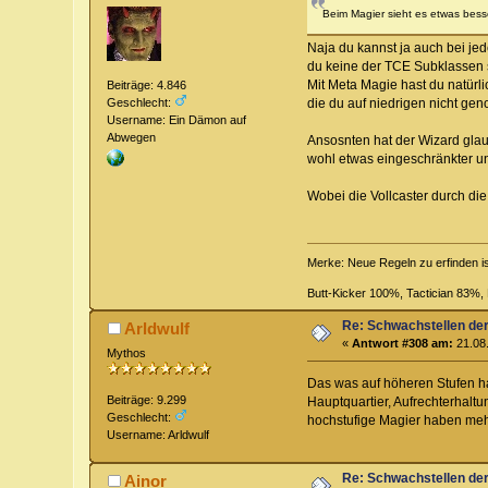
Beim Magier sieht es etwas bess
Naja du kannst ja auch bei je
du keine der TCE Subklassen s
Mit Meta Magie hast du natürl
Beiträge: 4.846
die du auf niedrigen nicht ge
Geschlecht:
Username: Ein Dämon auf
Abwegen
Ansosnten hat der Wizard glau
wohl etwas eingeschränkter und 
Wobei die Vollcaster durch die
Merke: Neue Regeln zu erfinden i
Butt-Kicker 100%, Tactician 83%
Re: Schwachstellen de
Arldwulf
«
Antwort #308 am:
21.08.
Mythos
Das was auf höheren Stufen ha
Beiträge: 9.299
Hauptquartier, Aufrechterhalt
Geschlecht:
hochstufige Magier haben mehr
Username: Arldwulf
Re: Schwachstellen de
Ainor