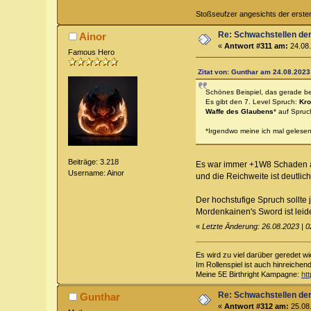
Stoßseufzer angesichts der erste
Re: Schwachstellen de
Ainor
«
Antwort #311 am:
24.08.
Famous Hero
Zitat von: Gunthar am 24.08.2023
Schönes Beispiel, das gerade be
Es gibt den 7. Level Spruch:
Kro
Waffe des Glaubens
* auf Spruc
*Irgendwo meine ich mal gelese
Beiträge: 3.218
Es war immer +1W8 Schaden al
Username: Ainor
und die Reichweite ist deutlich
Der hochstufige Spruch sollte 
Mordenkainen's Sword ist leide
«
Letzte Änderung: 26.08.2023 | 0
Es wird zu viel darüber geredet wi
Im Rollenspiel ist auch hinreichen
Meine 5E Birthright Kampagne:
ht
Re: Schwachstellen de
Gunthar
«
Antwort #312 am:
25.08.