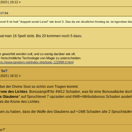
2023 | 19:12 »
 17:54
Level 6 ist halt "doppelt soviel Level" wie level 3. Das da ein deutlicher Anstieg ist, ist irgendwo k
1 hat man 16 Spell slots. Bis 20 kommen noch 5 dazu.
e gewürfelt werden soll, und zu wenig darüber wie oft.
d fortschrittliche Technologie von Magie zu unterscheiden.
tps://www.tanelorn.net/index.php/topic,122998.0.html
r 5e?
2023 | 18:22 »
 bei der Divine Soul so schön zum Tragen kommt.
rone des Lichtes
. Bonusangriff für 4W12 Schaden, was für eine Bonusattacke doch
s Glaubens
* auf Spruchlevel 7 upcasten und 6W8+Attributsbonus Schaden austeil
s die Krone des Lichtes.
sen zu haben, dass die Waffe des Glaubens auf +1W8 Schaden alle 2 Spruchstufen
das?"