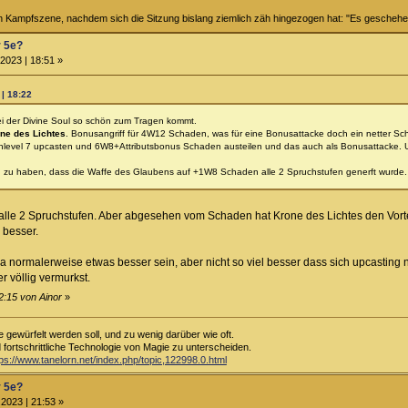
n Kampfszene, nachdem sich die Sitzung bislang ziemlich zäh hingezogen hat: "Es gesche
r 5e?
2023 | 18:51 »
 | 18:22
i der Divine Soul so schön zum Tragen kommt.
ne des Lichtes
. Bonusangriff für 4W12 Schaden, was für eine Bonusattacke doch ein netter Sc
hlevel 7 upcasten und 6W8+Attributsbonus Schaden austeilen und das auch als Bonusattacke. U
n zu haben, dass die Waffe des Glaubens auf +1W8 Schaden alle 2 Spruchstufen generft wurde.
le 2 Spruchstufen. Aber abgesehen vom Schaden hat Krone des Lichtes den Vort
 besser.
ja normalerweise etwas besser sein, aber nicht so viel besser dass sich upcasting n
r völlig vermurkst.
2:15 von Ainor
»
e gewürfelt werden soll, und zu wenig darüber wie oft.
d fortschrittliche Technologie von Magie zu unterscheiden.
tps://www.tanelorn.net/index.php/topic,122998.0.html
r 5e?
2023 | 21:53 »