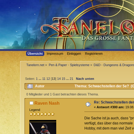
Übersicht
Impressum
Einloggen
Registrieren
Tanelorn.net
»
Pen & Paper - Spielsysteme
»
D&D - Dungeons & Dragon
Seiten:
1
...
11
12
[
13
]
14
15
...
21
Nach unten
Autor
Thema: Schwachstellen der 5e? (G
0 Mitglieder und 1 Gast betrachten dieses Thema.
Re: Schwachstellen de
Raven Nash
«
Antwort #300 am:
19.08.
Legend
Die Sache ist ja auch, dass "p
verfügt, das über das normale 
Hobby, mit dem man viel Zeit v