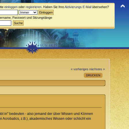
itte
einloggen
oder
registrieren
. Haben Sie Ihre
Aktivierungs E-Mail
übersehen?
zername, Passwort und Sitzungslänge
« vorheriges
nächstes »
DRUCKEN
"geübt in" bedeuten - also jemand der über Wissen und Können
i Acrobatics, z.B.), akademisches Wissen oder schlicht ein