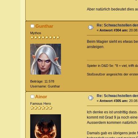
Aber natürlich bedeutet dies a
Re: Schwachstellen de
Gunthar
«
Antwort #304 am:
20.08.
Mythos
Beim Magier sieht es etwas b
ansteigen.
Spieler in D&D 5e: "8 + viel, trifft 
Stoßseufzer angesichts der erste
Beiträge: 11.578
Username: Gunthar
Re: Schwachstellen de
Ainor
«
Antwort #305 am:
20.08.
Famous Hero
Ich denke es ist unstrittig da
kommt mit Grad 9 ja noch eine 
Ausserdem kommen natürlich n
Damals gab es übrigens jede M