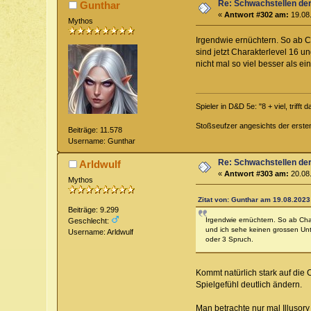
Re: Schwachstellen de
Gunthar
«
Antwort #302 am:
19.08.
Mythos
Irgendwie ernüchtern. So ab C
sind jetzt Charakterlevel 16 
nicht mal so viel besser als e
Spieler in D&D 5e: "8 + viel, trifft 
Stoßseufzer angesichts der erste
Beiträge: 11.578
Username: Gunthar
Re: Schwachstellen de
Arldwulf
«
Antwort #303 am:
20.08.
Mythos
Zitat von: Gunthar am 19.08.2023
Beiträge: 9.299
Irgendwie ernüchtern. So ab Cha
Geschlecht:
und ich sehe keinen grossen Unt
Username: Arldwulf
oder 3 Spruch.
Kommt natürlich stark auf die
Spielgefühl deutlich ändern.
Man betrachte nur mal Illusor