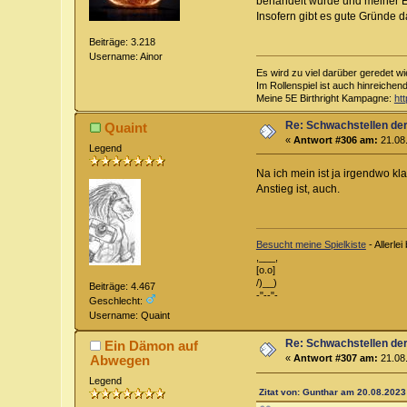
behandelt wurde und meiner Er
Insofern gibt es gute Gründe d
Beiträge: 3.218
Username: Ainor
Es wird zu viel darüber geredet wi
Im Rollenspiel ist auch hinreichen
Meine 5E Birthright Kampagne:
ht
Re: Schwachstellen de
Quaint
«
Antwort #306 am:
21.08.
Legend
Na ich mein ist ja irgendwo klar
Anstieg ist, auch.
Besucht meine Spielkiste
- Allerl
,___,
[o.o]
/)__)
Beiträge: 4.467
-"--"-
Geschlecht:
Username: Quaint
Re: Schwachstellen de
Ein Dämon auf
Abwegen
«
Antwort #307 am:
21.08.
Legend
Zitat von: Gunthar am 20.08.2023