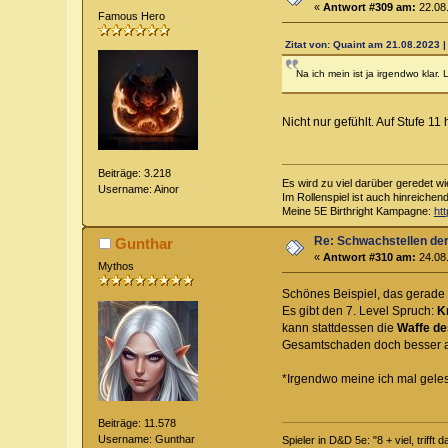
«
Antwort #309 am:
22.08.
Famous Hero
Zitat von: Quaint am 21.08.2023 |
Na ich mein ist ja irgendwo klar. 
Nicht nur gefühlt. Auf Stufe 1
Beiträge: 3.218
Es wird zu viel darüber geredet wi
Username: Ainor
Im Rollenspiel ist auch hinreichen
Meine 5E Birthright Kampagne:
ht
Re: Schwachstellen de
Gunthar
«
Antwort #310 am:
24.08.
Mythos
Schönes Beispiel, das gerade
Es gibt den 7. Level Spruch:
K
kann stattdessen die
Waffe de
Gesamtschaden doch besser al
*Irgendwo meine ich mal gele
Beiträge: 11.578
Username: Gunthar
Spieler in D&D 5e: "8 + viel, trifft 