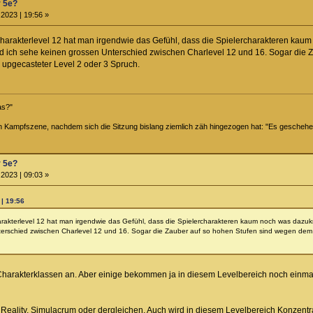
r 5e?
2023 | 19:56 »
harakterlevel 12 hat man irgendwie das Gefühl, dass die Spielercharakteren kau
und ich sehe keinen grossen Unterschied zwischen Charlevel 12 und 16. Sogar die
in upgecasteter Level 2 oder 3 Spruch.
das?"
n Kampfszene, nachdem sich die Sitzung bislang ziemlich zäh hingezogen hat: "Es gesche
r 5e?
2023 | 09:03 »
 | 19:56
rakterlevel 12 hat man irgendwie das Gefühl, dass die Spielercharakteren kaum noch was dazukri
erschied zwischen Charlevel 12 und 16. Sogar die Zauber auf so hohen Stufen sind wegen dem Up
 Charakterklassen an. Aber einige bekommen ja in diesem Levelbereich noch einma
y Reality, Simulacrum oder dergleichen. Auch wird in diesem Levelbereich Konze