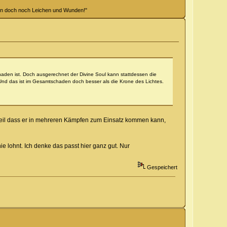
hen doch noch Leichen und Wunden!"
haden ist. Doch ausgerechnet der Divine Soul kann stattdessen die
nd das ist im Gesamtschaden doch besser als die Krone des Lichtes.
eil dass er in mehreren Kämpfen zum Einsatz kommen kann,
ie lohnt. Ich denke das passt hier ganz gut. Nur
Gespeichert