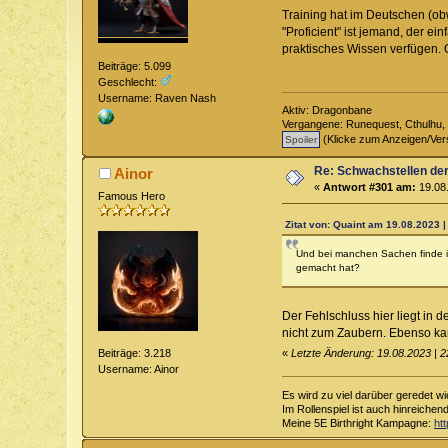
Training hat im Deutschen (obwo
"Proficient" ist jemand, der e
praktisches Wissen verfügen. 
Beiträge: 5.099
Geschlecht:
Username: Raven Nash
Aktiv: Dragonbane
Vergangene: Runequest, Cthulhu, 
(Klicke zum Anzeigen/Ver
Re: Schwachstellen de
Ainor
«
Antwort #301 am:
19.08.
Famous Hero
Zitat von: Quaint am 19.08.2023 |
Und bei manchen Sachen finde ic
gemacht hat?
Der Fehlschluss hier liegt in
nicht zum Zaubern. Ebenso kan
Beiträge: 3.218
«
Letzte Änderung: 19.08.2023 | 2
Username: Ainor
Es wird zu viel darüber geredet wi
Im Rollenspiel ist auch hinreichen
Meine 5E Birthright Kampagne:
ht