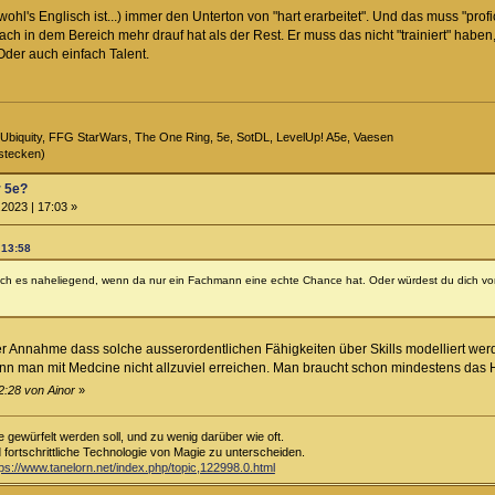
hl's Englisch ist...) immer den Unterton von "hart erarbeitet". Und das muss "profic
infach in dem Bereich mehr drauf hat als der Rest. Er muss das nicht "trainiert" ha
Oder auch einfach Talent.
Ubiquity, FFG StarWars, The One Ring, 5e, SotDL, LevelUp! A5e, Vaesen
stecken)
r 5e?
2023 | 17:03 »
 13:58
h es naheliegend, wenn da nur ein Fachmann eine echte Chance hat. Oder würdest du dich von 
 der Annahme dass solche ausserordentlichen Fähigkeiten über Skills modelliert we
n man mit Medcine nicht allzuviel erreichen. Man braucht schon mindestens das H
2:28 von Ainor
»
e gewürfelt werden soll, und zu wenig darüber wie oft.
d fortschrittliche Technologie von Magie zu unterscheiden.
tps://www.tanelorn.net/index.php/topic,122998.0.html