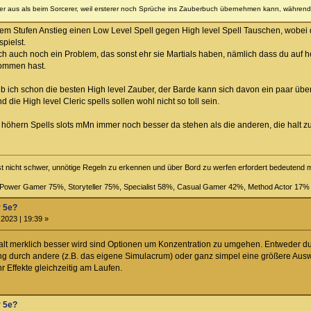
er aus als beim Sorcerer, weil ersterer noch Sprüche ins Zauberbuch übernehmen kann, während
dem Stufen Anstieg einen Low Level Spell gegen High level Spell Tauschen, wobei 
pielst.
ich auch noch ein Problem, das sonst ehr sie Martials haben, nämlich dass du au
nommen hast.
b ich schon die besten High level Zauber, der Barde kann sich davon ein paar übe
die High level Cleric spells sollen wohl nicht so toll sein.
 höhern Spells slots mMn immer noch besser da stehen als die anderen, die halt zum
st nicht schwer, unnötige Regeln zu erkennen und über Bord zu werfen erfordert bedeutend
, Power Gamer 75%, Storyteller 75%, Specialist 58%, Casual Gamer 42%, Method Actor 17%
r 5e?
2023 | 19:39 »
lt merklich besser wird sind Optionen um Konzentration zu umgehen. Entweder du
ung durch andere (z.B. das eigene Simulacrum) oder ganz simpel eine größere Aus
 Effekte gleichzeitig am Laufen.
r 5e?