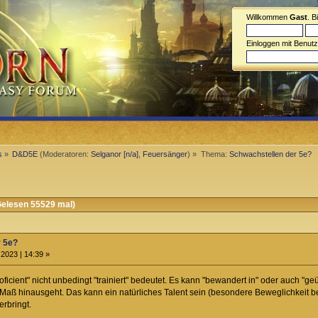
Willkommen
Gast
. B
Einloggen mit Benut
s
»
D&D5E
(Moderatoren:
Selganor [n/a]
,
Feuersänger
) »
Thema:
Schwachstellen der 5e?
elesen 55529 mal)
r 5e?
2023 | 14:39 »
roficient" nicht unbedingt "trainiert" bedeutet. Es kann "bewandert in" oder auch 
Maß hinausgeht. Das kann ein natürliches Talent sein (besondere Beweglichkeit be
erbringt.