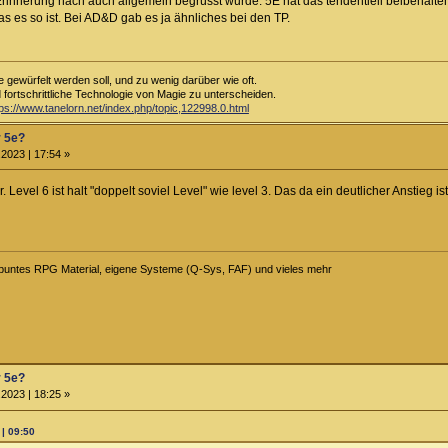
innerung nach auch allgemein begrüsst wurde. 5E hat das tendentiell beibehalte
as es so ist. Bei AD&D gab es ja ähnliches bei den TP.
e gewürfelt werden soll, und zu wenig darüber wie oft.
d fortschrittliche Technologie von Magie zu unterscheiden.
tps://www.tanelorn.net/index.php/topic,122998.0.html
r 5e?
2023 | 17:54 »
. Level 6 ist halt "doppelt soviel Level" wie level 3. Das da ein deutlicher Anstieg i
ei buntes RPG Material, eigene Systeme (Q-Sys, FAF) und vieles mehr
r 5e?
2023 | 18:25 »
 | 09:50