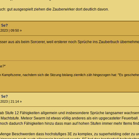
uch: gut ausgespielt ziehen die Zauberwirker dort deutlich davon.
r 5e?
2023 | 09:50 »
esser aus als beim Sorcerer, weil ersterer noch Sprüche ins Zauberbuch überneh
das?"
n Kampfszene, nachdem sich die Sitzung bislang ziemlich zäh hingezogen hat: "Es gesche
r 5e?
2023 | 21:14 »
ss ab Stufe 12 Fähigkeiten allgemein und insbesondere Sprüche langsamer wachsen a
Machtstufe. Meteor Swarm ist etwas völlig anderes als ein upgecasteter Feuerball.
och dadurch Fähigkeiten hinzu dass man auf hohen Stufen immer mehr Items find
enge Beschwerden dass hochstufiges 3E zu komplex, zu superhelding oder zu unbal