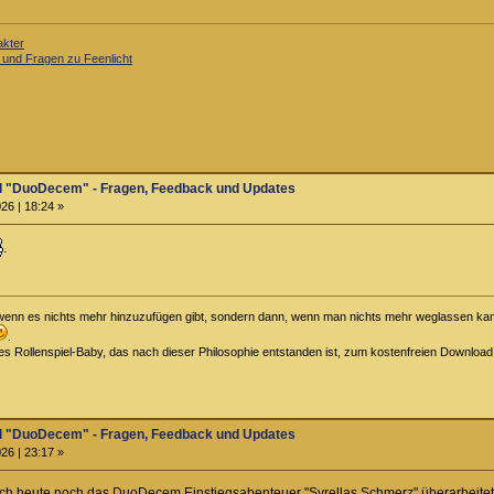
akter
 und Fragen zu Feenlicht
el "DuoDecem" - Fragen, Feedback und Updates
26 | 18:24 »
.
t, wenn es nichts mehr hinzuzufügen gibt, sondern dann, wenn man nichts mehr weglassen kann
.
iges Rollenspiel-Baby, das nach dieser Philosophie entstanden ist, zum kostenfreien Downloa
el "DuoDecem" - Fragen, Feedback und Updates
26 | 23:17 »
ch heute noch das DuoDecem Einstiegsabenteuer "Syrellas Schmerz" überarbeitet (v