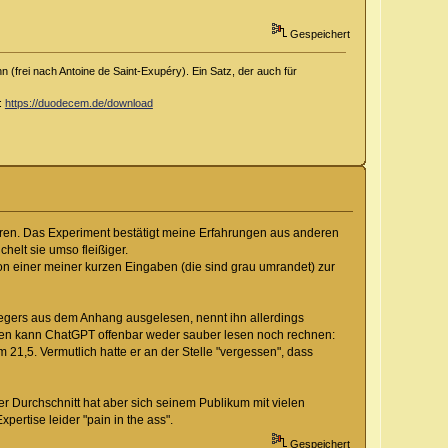
Gespeichert
 (frei nach Antoine de Saint-Exupéry). Ein Satz, der auch für
d:
https://duodecem.de/download
en. Das Experiment bestätigt meine Erfahrungen aus anderen
helt sie umso fleißiger.
n einer meiner kurzen Eingaben (die sind grau umrandet) zur
lkriegers aus dem Anhang ausgelesen, nennt ihn allerdings
nsten kann ChatGPT offenbar weder sauber lesen noch rechnen:
 21,5. Vermutlich hatte er an der Stelle "vergessen", dass
r Durchschnitt hat aber sich seinem Publikum mit vielen
ertise leider "pain in the ass".
Gespeichert