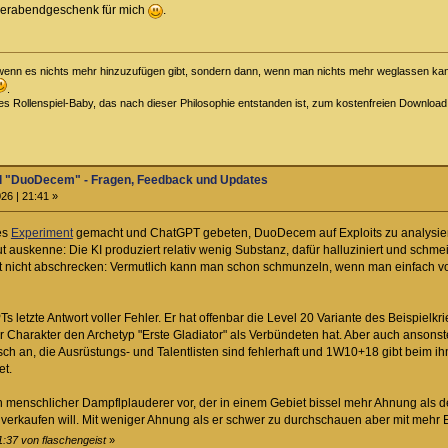
eierabendgeschenk für mich
.
t, wenn es nichts mehr hinzuzufügen gibt, sondern dann, wenn man nichts mehr weglassen kann
.
iges Rollenspiel-Baby, das nach dieser Philosophie entstanden ist, zum kostenfreien Downloa
el "DuoDecem" - Fragen, Feedback und Updates
26 | 21:41 »
es
Experiment
gemacht und ChatGPT gebeten, DuoDecem auf Exploits zu analysier
t auskenne: Die KI produziert relativ wenig Substanz, dafür halluziniert und schmeic
xt nicht abschrecken: Vermutlich kann man schon schmunzeln, wenn man einfach vo
PTs letzte Antwort voller Fehler. Er hat offenbar die Level 20 Variante des Beispie
 der Charakter den Archetyp "Erste Gladiator" als Verbündeten hat. Aber auch anso
sch an, die Ausrüstungs- und Talentlisten sind fehlerhaft und 1W10+18 gibt beim ihm
et.
 menschlicher Dampflplauderer vor, der in einem Gebiet bissel mehr Ahnung als de
verkaufen will. Mit weniger Ahnung als er schwer zu durchschauen aber mit mehr Exp
1:37 von flaschengeist
»