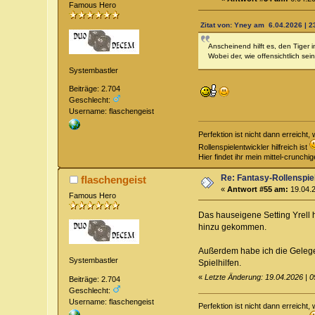
Famous Hero
Zitat von: Yney am 6.04.2026 | 2
Anscheinend hilft es, den Tiger
Wobei der, wie offensichtlich sei
Systembastler
Beiträge: 2.704
Geschlecht:
Username: flaschengeist
Perfektion ist nicht dann erreich
Rollenspielentwickler hilfreich ist
Hier findet ihr mein mittel-crunch
Re: Fantasy-Rollenspi
flaschengeist
«
Antwort #55 am:
19.04.2
Famous Hero
Das hauseigene Setting Yrell 
hinzu gekommen.
Außerdem habe ich die Gelegen
Systembastler
Spielhilfen.
«
Letzte Änderung: 19.04.2026 | 0
Beiträge: 2.704
Geschlecht:
Username: flaschengeist
Perfektion ist nicht dann erreich