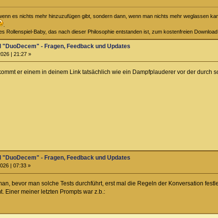
t, wenn es nichts mehr hinzuzufügen gibt, sondern dann, wenn man nichts mehr weglassen kann
.
iges Rollenspiel-Baby, das nach dieser Philosophie entstanden ist, zum kostenfreien Downloa
el "DuoDecem" - Fragen, Feedback und Updates
026 | 21:27 »
ommt er einem in deinem Link tatsächlich wie ein Dampfplauderer vor der durch so
el "DuoDecem" - Fragen, Feedback und Updates
026 | 07:33 »
n, bevor man solche Tests durchführt, erst mal die Regeln der Konversation fes
Einer meiner letzten Prompts war z.b.: