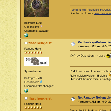
Feenlicht, ein Rollenspiel mit Char
Bzw. hier im Forum:
Informationen
Beiträge: 1.098
Geschlecht:
Username: Sagadur
Re: Fantasy-Rollenspi
flaschengeist
«
Antwort #51 am:
6.04.20
Famous Hero
@Yney Das ist echt herzig
Perfektion ist nicht dann erreich
Systembastler
Rollenspielentwickler hilfreich ist
Beiträge: 2.704
Hier findet ihr mein mittel-crunch
Geschlecht:
Username: flaschengeist
Re: Fantasy-Rollenspi
flaschengeist
«
Antwort #52 am:
6.04.20
Famous Hero
Dank viel Motivation
habe i