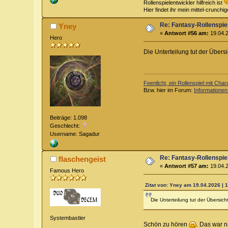
Rollenspielentwickler hilfreich ist
Hier findet ihr mein mittel-crunch
Re: Fantasy-Rollenspi
Yney
«
Antwort #56 am:
19.04.2
Hero
Die Unterteilung tut der Übers
Feenlicht, ein Rollenspiel mit Char
Bzw. hier im Forum:
Informationen
Beiträge: 1.098
Geschlecht:
Username: Sagadur
Re: Fantasy-Rollenspi
flaschengeist
«
Antwort #57 am:
19.04.2
Famous Hero
Zitat von: Yney am 19.04.2026 | 
Die Unterteilung tut der Übersich
Systembastler
Schön zu hören
. Das war n