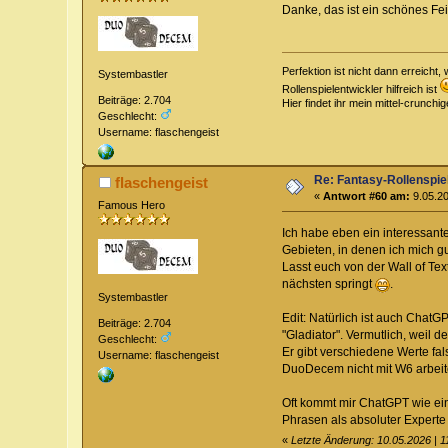
Danke, das ist ein schönes F
Perfektion ist nicht dann erreich
Systembastler
Rollenspielentwickler hilfreich ist
Beiträge: 2.704
Hier findet ihr mein mittel-crunch
Geschlecht:
Username: flaschengeist
Re: Fantasy-Rollenspi
flaschengeist
«
Antwort #60 am:
9.05.20
Famous Hero
Ich habe eben ein interessant
Gebieten, in denen ich mich gu
Lasst euch von der Wall of Te
nächsten springt
.
Systembastler
Edit: Natürlich ist auch ChatG
Beiträge: 2.704
"Gladiator". Vermutlich, weil
Geschlecht:
Er gibt verschiedene Werte fal
Username: flaschengeist
DuoDecem nicht mit W6 arbeit
Oft kommt mir ChatGPT wie ein
Phrasen als absoluter Experte 
«
Letzte Änderung: 10.05.2026 | 1