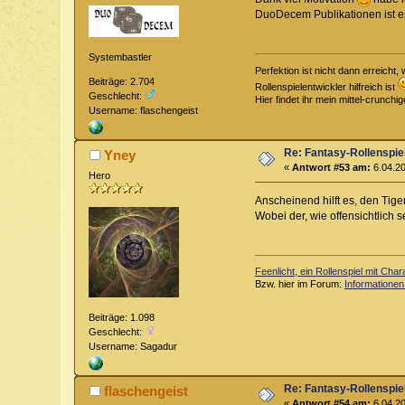
DuoDecem Publikationen ist e
Systembastler
Perfektion ist nicht dann erreich
Beiträge: 2.704
Rollenspielentwickler hilfreich ist
Geschlecht:
Hier findet ihr mein mittel-crunch
Username: flaschengeist
Re: Fantasy-Rollenspi
Yney
«
Antwort #53 am:
6.04.20
Hero
Anscheinend hilft es, den Tig
Wobei der, wie offensichtlich s
Feenlicht, ein Rollenspiel mit Char
Bzw. hier im Forum:
Informationen
Beiträge: 1.098
Geschlecht:
Username: Sagadur
Re: Fantasy-Rollenspi
flaschengeist
«
Antwort #54 am:
6.04.20