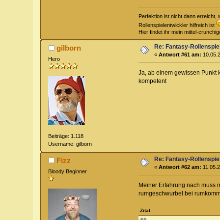
Perfektion ist nicht dann erreich
Rollenspielentwickler hilfreich ist
Hier findet ihr mein mittel-crunch
Re: Fantasy-Rollenspi
gilborn
«
Antwort #61 am:
10.05.2
Hero
Ja, ab einem gewissen Punkt k
kompetent
Beiträge: 1.118
Username: gilborn
Re: Fantasy-Rollenspi
Fizz
«
Antwort #62 am:
11.05.2
Bloody Beginner
Meiner Erfahrung nach muss ma
rumgeschwurbel bei rumkommt. 
Zitat