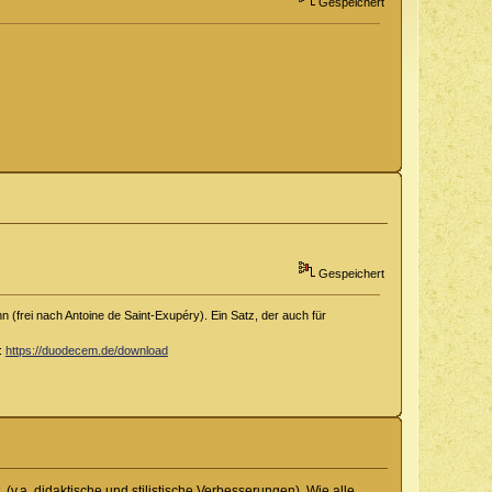
Gespeichert
Gespeichert
 (frei nach Antoine de Saint-Exupéry). Ein Satz, der auch für
d:
https://duodecem.de/download
.a. didaktische und stilistische Verbesserungen). Wie alle