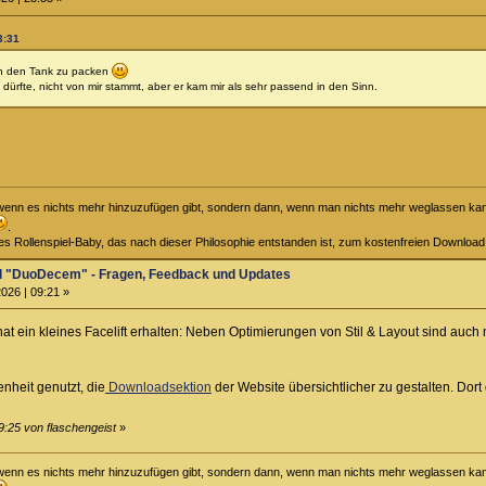
3:31
 in den Tank zu packen
n dürfte, nicht von mir stammt, aber er kam mir als sehr passend in den Sinn.
t, wenn es nichts mehr hinzuzufügen gibt, sondern dann, wenn man nichts mehr weglassen kann
.
iges Rollenspiel-Baby, das nach dieser Philosophie entstanden ist, zum kostenfreien Downloa
el "DuoDecem" - Fragen, Feedback und Updates
026 | 09:21 »
hat ein kleines Facelift erhalten: Neben Optimierungen von Stil & Layout sind a
heit genutzt, die
Downloadsektion
der Website übersichtlicher zu gestalten. Dort g
9:25 von flaschengeist
»
t, wenn es nichts mehr hinzuzufügen gibt, sondern dann, wenn man nichts mehr weglassen kann