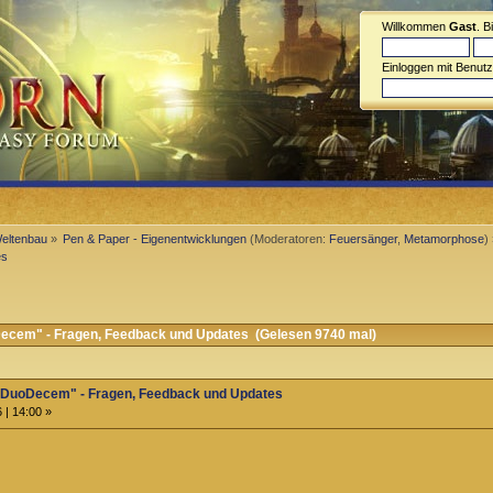
Willkommen
Gast
. B
Einloggen mit Benut
Weltenbau
»
Pen & Paper - Eigenentwicklungen
(Moderatoren:
Feuersänger
,
Metamorphose
)
es
ecem" - Fragen, Feedback und Updates (Gelesen 9740 mal)
 "DuoDecem" - Fragen, Feedback und Updates
 | 14:00 »