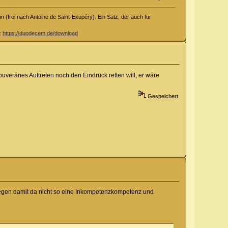
 (frei nach Antoine de Saint-Exupéry). Ein Satz, der auch für
d:
https://duodecem.de/download
uveränes Auftreten noch den Eindruck retten will, er wäre
Gespeichert
tlegen damit da nicht so eine Inkompetenzkompetenz und