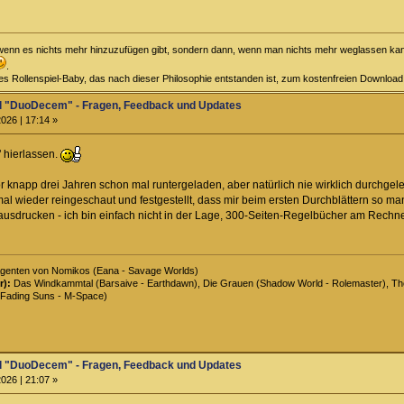
t, wenn es nichts mehr hinzuzufügen gibt, sondern dann, wenn man nichts mehr weglassen kann
.
iges Rollenspiel-Baby, das nach dieser Philosophie entstanden ist, zum kostenfreien Downloa
el "DuoDecem" - Fragen, Feedback und Updates
026 | 17:14 »
" hierlassen.
 knapp drei Jahren schon mal runtergeladen, aber natürlich nie wirklich durchgelesen
al wieder reingeschaut und festgestellt, dass mir beim ersten Durchblättern so m
 ausdrucken - ich bin einfach nicht in der Lage, 300-Seiten-Regelbücher am Rechner
genten von Nomikos (Eana - Savage Worlds)
r):
Das Windkammtal (Barsaive - Earthdawn), Die Grauen (Shadow World - Rolemaster), The 
Fading Suns - M-Space)
el "DuoDecem" - Fragen, Feedback und Updates
026 | 21:07 »