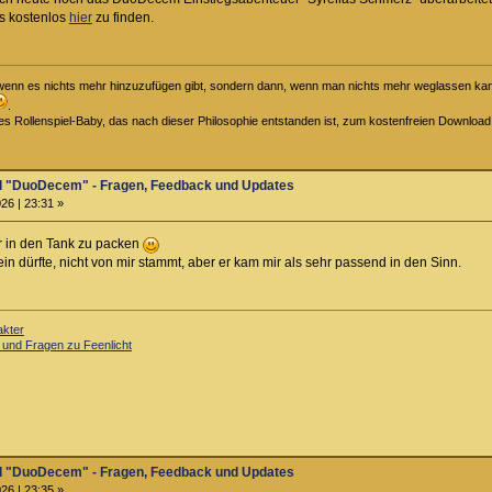
s kostenlos
hier
zu finden.
t, wenn es nichts mehr hinzuzufügen gibt, sondern dann, wenn man nichts mehr weglassen kann
.
iges Rollenspiel-Baby, das nach dieser Philosophie entstanden ist, zum kostenfreien Downloa
el "DuoDecem" - Fragen, Feedback und Updates
26 | 23:31 »
er in den Tank zu packen
ein dürfte, nicht von mir stammt, aber er kam mir als sehr passend in den Sinn.
akter
 und Fragen zu Feenlicht
el "DuoDecem" - Fragen, Feedback und Updates
26 | 23:35 »