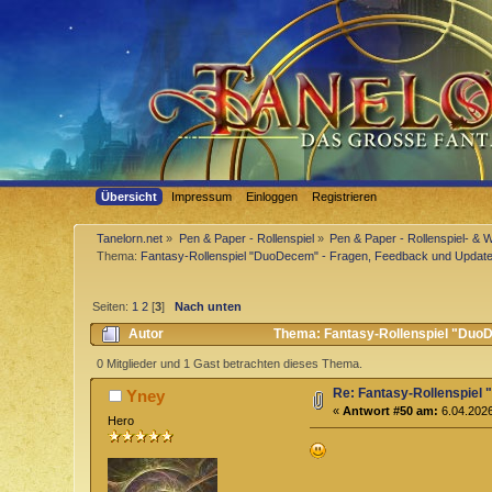
Übersicht
Impressum
Einloggen
Registrieren
Tanelorn.net
»
Pen & Paper - Rollenspiel
»
Pen & Paper - Rollenspiel- & 
Thema:
Fantasy-Rollenspiel "DuoDecem" - Fragen, Feedback und Updat
Seiten:
1
2
[
3
]
Nach unten
Autor
Thema: Fantasy-Rollenspiel "DuoD
0 Mitglieder und 1 Gast betrachten dieses Thema.
Re: Fantasy-Rollenspiel
Yney
«
Antwort #50 am:
6.04.2026
Hero