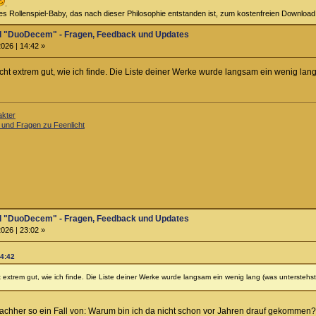
.
iges Rollenspiel-Baby, das nach dieser Philosophie entstanden ist, zum kostenfreien Downloa
el "DuoDecem" - Fragen, Feedback und Updates
026 | 14:42 »
icht extrem gut, wie ich finde. Die Liste deiner Werke wurde langsam ein wenig lang
akter
 und Fragen zu Feenlicht
el "DuoDecem" - Fragen, Feedback und Updates
026 | 23:02 »
14:42
t extrem gut, wie ich finde. Die Liste deiner Werke wurde langsam ein wenig lang (was unterstehst
achher so ein Fall von: Warum bin ich da nicht schon vor Jahren drauf gekommen? S