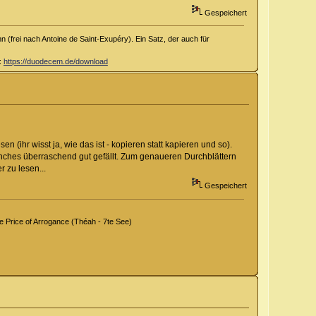
Gespeichert
 (frei nach Antoine de Saint-Exupéry). Ein Satz, der auch für
d:
https://duodecem.de/download
 (ihr wisst ja, wie das ist - kopieren statt kapieren und so).
anches überraschend gut gefällt. Zum genaueren Durchblättern
 zu lesen...
Gespeichert
Price of Arrogance (Théah - 7te See)