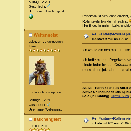
Beiträge: 2.704
Geschlecht:
Username: flaschengeist
Perfektion ist nicht dann erreich
Rollenspielentwickler hilfreich ist
Hier findet ihr mein mittel-crunch
Re: Fantasy-Rollenspi
Weltengeist
«
Antwort #58 am:
29.04.2
spielt, um zu vergessen
Titan
Ich wollte einfach mal ein "like
Ich hatte mir das Regelwerk vor
Heute habe ich aus
Gründen
m
muss ich es jetzt aber erstmal
Aktive Tischrunden (als SpL):
A
Aktive Onlinerunden (als Spiele
Kaufabenteueranpasser
Solo (in Planung):
Mythic Suns
(
Beiträge: 12.397
Geschlecht:
Username: Weltengeist
Re: Fantasy-Rollenspi
flaschengeist
«
Antwort #59 am:
29.04.2
Famous Hero