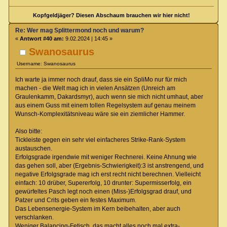
Kopfgeldjäger? Diesen Abschaum brauchen wir hier nicht!
Re: Wer mag Splittermond noch und warum?
«
Antwort #40 am:
9.02.2024 | 14:45 »
Swanosaurus
Username: Swanosaurus
Ich warte ja immer noch drauf, dass sie ein SpliMo nur für mich
machen - die Welt mag ich in vielen Ansätzen (Unreich am
Graulenkamm, Dakardsmyr), auch wenn sie mich nicht umhaut, aber
aus einem Guss mit einem tollen Regelsystem auf genau meinem
Wunsch-Komplexitätsniveau wäre sie ein ziemlicher Hammer.
Also bitte:
Tickleiste gegen ein sehr viel einfacheres Strike-Rank-System
austauschen.
Erfolgsgrade irgendwie mit weniger Rechnerei. Keine Ahnung wie
das gehen soll, aber (Ergebnis-Schwierigkeit):3 ist anstrengend, und
negative Erfolgsgrade mag ich erst recht nicht berechnen. Vielleicht
einfach: 10 drüber, Supererfolg, 10 drunter: Supermisserfolg, ein
gewürfeltes Pasch legt noch einen (Miss-)Erfolgsgrad drauf, und
Patzer und Crits geben ein festes Maximum.
Das Lebensenergie-System im Kern beibehalten, aber auch
verschlanken.
Weniger Balancing-Fetisch, das macht alles noch mal extra-