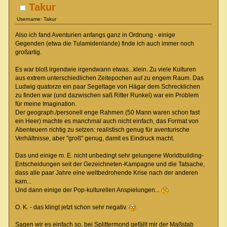
Takur
Username: Takur
Also ich fand Aventurien anfangs ganz in Ordnung - einige
Gegenden (etwa die Tulamidenlande) finde ich auch immer noch
großartig.
Es war bloß irgendwie irgendwann etwas...klein. Zu viele Kulturen
aus extrem unterschiedlichen Zeitepochen auf zu engem Raum. Das
Ludwig quatorze ein paar Segeltage von Hägar dem Schrecklichen
zu finden war (und dazwischen saß Ritter Runkel) war ein Problem
für meine Imagination.
Der geograph./personell enge Rahmen (50 Mann waren schon fast
ein Heer) machte es manchmal auch nicht einfach, das Format von
Abenteuern richtig zu setzen: realistisch genug für aventurische
Verhältnisse, aber "groß" genug, damit es Eindruck macht.
Das und einige m. E. nicht unbedingt sehr gelungene Worldbuilding-
Entscheidungen seit der Gezeichneten-Kampagne und die Tatsache,
dass alle paar Jahre eine weltbedrohende Krise nach der anderen
kam...
Und dann einige der Pop-kulturellen Anspielungen...
O. K. - das klingt jetzt schon sehr negativ.
Sagen wir es einfach so, bei Splittermond gefällt mir der Maßstab