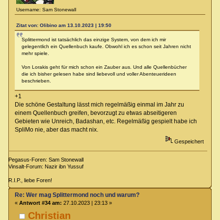
Username: Sam Stonewall
Zitat von: Olibino am 13.10.2023 | 19:50
Splittermond ist tatsächlich das einzige System, von dem ich mir
gelegentlich ein Quellenbuch kaufe. Obwohl ich es schon seit Jahren nicht
mehr spiele.
Von Lorakis geht für mich schon ein Zauber aus. Und alle Quellenbücher
die ich bisher gelesen habe sind liebevoll und voller Abenteuerideen
beschrieben.
+1
Die schöne Gestaltung lässt mich regelmäßig einmal im Jahr zu
einem Quellenbuch greifen, bevorzugt zu etwas abseitigeren
Gebieten wie Unreich, Badashan, etc. Regelmäßig gespielt habe ich
SpliMo nie, aber das macht nix.
Gespeichert
Pegasus-Foren: Sam Stonewall
Vinsalt-Forum: Nazir ibn Yussuf
R.I.P., liebe Foren!
Re: Wer mag Splittermond noch und warum?
«
Antwort #34 am:
27.10.2023 | 23:13 »
Christian