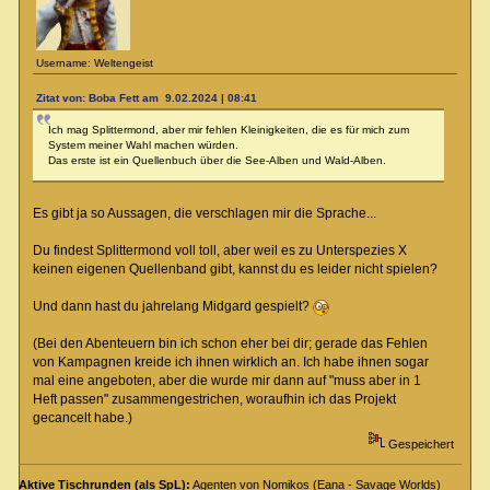
Username: Weltengeist
Zitat von: Boba Fett am 9.02.2024 | 08:41
Ich mag Splittermond, aber mir fehlen Kleinigkeiten, die es für mich zum
System meiner Wahl machen würden.
Das erste ist ein Quellenbuch über die See-Alben und Wald-Alben.
Es gibt ja so Aussagen, die verschlagen mir die Sprache...
Du findest Splittermond voll toll, aber weil es zu Unterspezies X
keinen eigenen Quellenband gibt, kannst du es leider nicht spielen?
Und dann hast du jahrelang Midgard gespielt?
(Bei den Abenteuern bin ich schon eher bei dir; gerade das Fehlen
von Kampagnen kreide ich ihnen wirklich an. Ich habe ihnen sogar
mal eine angeboten, aber die wurde mir dann auf "muss aber in 1
Heft passen" zusammengestrichen, woraufhin ich das Projekt
gecancelt habe.)
Gespeichert
Aktive Tischrunden (als SpL):
Agenten von Nomikos (Eana - Savage Worlds)