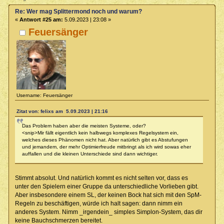
Re: Wer mag Splittermond noch und warum?
«
Antwort #25 am:
5.09.2023 | 23:08 »
Feuersänger
Username: Feuersänger
Zitat von: felixs am 5.09.2023 | 21:16
Das Problem haben aber die meisten Systeme, oder?
<snip>Mir fällt eigentlich kein halbwegs komplexes Regelsystem ein,
welches dieses Phänomen nicht hat. Aber natürlich gibt es Abstufungen
und jemandem, der mehr Optimierfreude mitbringt als ich wird sowas eher
auffallen und die kleinen Unterschiede sind dann wichtiger.
Stimmt absolut. Und natürlich kommt es nicht selten vor, dass es
unter den Spielern einer Gruppe da unterschiedliche Vorlieben gibt.
Aber insbesondere einem SL, der keinen Bock hat sich mit den SpM-
Regeln zu beschäftigen, würde ich halt sagen: dann nimm ein
anderes System. Nimm _irgendein_ simples Simplon-System, das dir
keine Bauchschmerzen bereitet.