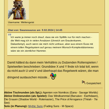
Username: Weltengeist
Zitat von: Swanosaurus am 9.02.2024 | 14:45
Ich warte ja immer noch drauf, dass sie ein SpliMo nur für mich machen -
die Welt mag ich in vielen Ansätzen (Unreich am Graulenkamm,
Dakardsmyr), auch wenn sie mich nicht umhaut, aber aus einem Guss mit
einem tollen Regelsystem auf genau meinem Wunsch-Komplexitätsniveau
wäre sie ein ziemlicher Hammer.
Damit hättest du dann mein Verhältnis zu Dutzenden Rollenspielen /
Spielwelten beschrieben: Grundidee X und Y finde ich total toll, wenn
da nicht auch U und V und überhaupt das Regelwerk wären, die man
dringend austauschen müsste...
Gespeichert
Aktive Tischrunden (als SpL):
Agenten von Nomikos (Eana - Savage Worlds)
Aktive Onlinerunden (als Spieler):
Das Windkammtal (Barsaive - Earthdawn),
Die Grauen (Shadow World - Rolemaster), The Price of Arrogance (Théah - 7te
See)
Solo (in Planung):
Mythic Suns
(Fading Suns - M-Space)