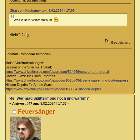
Username: Swanosaurus
Zitat von: Kaskantor am 9.02.2024 | 17:05
Was ja kein Verbrechen ist
Nicht?!?
Gespeichert
Ehemals Rumpel/Achamanian
Meine Veröffentlichungen:
Season of the Snail für Troika!:
https://www.drivethrurpg.com/de/product/524068/season-of-the-snail
Lover's Gaze für Cloud Empress:
https://www.drivethrurpg.com/de/product/515643/lover-s-gaze-for-cloud-empress
Hidden Depths für Ashen Stars:
https://www.drivethrurpg.com/de/product/300541/hidden-depths
Re: Wer mag Splittermond noch und warum?
«
Antwort #47 am:
9.02.2024 | 17:37 »
Feuersänger