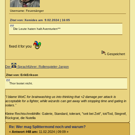
Username: Feuersänger
Zitat von: Xemides am 9.02.2024 | 16:05
Die Leute haten halt Aventurien^^
fixed it for you
Gespeichert
Der
-Sprachführer: Rollenspieler-Jargon
Zitat von: ErikErikson
Thor lootet nicht.
"I blame WotC for brainwashing us into thinking that +2 damage per attack is
acceptable for a fighter, while wizards can get away with stopping time and gating in
solars."
Kleine Rechtschreibhilfe: Galerie, Standard, tolerant, "seit bei Zeit", tot/Tod, Stegreif,
Rückgrat, die Nutella
Re: Wer mag Splittermond noch und warum?
«
Antwort #48 am:
11.02.2024 | 09:09 »