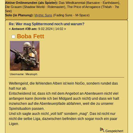
Aktive Onlinerunden (als Spieler):
Das Windkammtal (Barsaive - Earthdawn),
Die Grauen (Shadow World - Rolemaster), The Price of Arrogance (Théah - 7te
See)
Solo (in Planung):
Mythic Suns
(Fading Suns - M-Space)
Re: Wer mag Splittermond noch und warum?
«
Antwort #39 am:
9.02.2024 | 14:02 »
Boba Fett
Username: Mestoph
Weltengeist, die fehlenden Alben ist kein NoGo, sondern rundet das
halt nur ab.
Entscheidend ist, dass ich mit dem Angebot an Abenteuern nicht viel
anfangen kann (konnte ich bei Midgard auch nicht) und dass wir halt
inzwischen auf die Abenteuerpfade abfahren, weil die zu unserer
Spielsituation passen.
Und ich sagte auch nicht „voll toll“ sondern „mag“. Das ist nicht nur
nicht die selbe Liga, dazwischen befinden sich sogar noch ein paar
Ligen.
Gespeichert