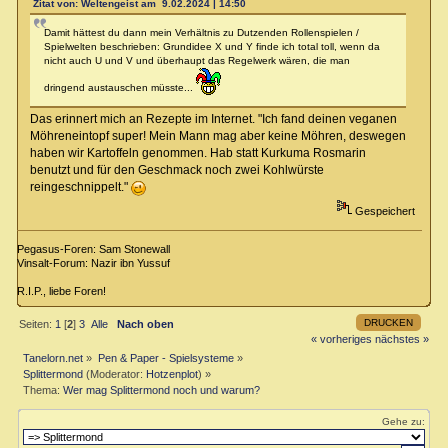
Zitat von: Weltengeist am 9.02.2024 | 14:50
Damit hättest du dann mein Verhältnis zu Dutzenden Rollenspielen /
Spielwelten beschrieben: Grundidee X und Y finde ich total toll, wenn da
nicht auch U und V und überhaupt das Regelwerk wären, die man
dringend austauschen müsste...
Das erinnert mich an Rezepte im Internet. "Ich fand deinen veganen
Möhreneintopf super! Mein Mann mag aber keine Möhren, deswegen
haben wir Kartoffeln genommen. Hab statt Kurkuma Rosmarin
benutzt und für den Geschmack noch zwei Kohlwürste
reingeschnippelt."
Gespeichert
Pegasus-Foren: Sam Stonewall
Vinsalt-Forum: Nazir ibn Yussuf
R.I.P., liebe Foren!
DRUCKEN
Seiten:
1
[
2
]
3
Alle
Nach oben
« vorheriges
nächstes »
Tanelorn.net
»
Pen & Paper - Spielsysteme
»
Splittermond
(Moderator:
Hotzenplot
) »
Thema:
Wer mag Splittermond noch und warum?
Gehe zu: