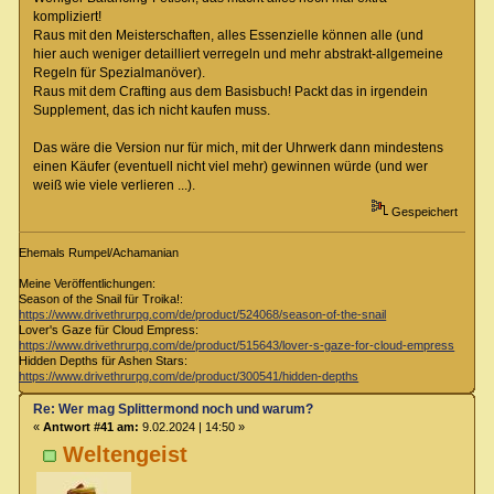
kompliziert!
Raus mit den Meisterschaften, alles Essenzielle können alle (und
hier auch weniger detailliert verregeln und mehr abstrakt-allgemeine
Regeln für Spezialmanöver).
Raus mit dem Crafting aus dem Basisbuch! Packt das in irgendein
Supplement, das ich nicht kaufen muss.
Das wäre die Version nur für mich, mit der Uhrwerk dann mindestens
einen Käufer (eventuell nicht viel mehr) gewinnen würde (und wer
weiß wie viele verlieren ...).
Gespeichert
Ehemals Rumpel/Achamanian
Meine Veröffentlichungen:
Season of the Snail für Troika!:
https://www.drivethrurpg.com/de/product/524068/season-of-the-snail
Lover's Gaze für Cloud Empress:
https://www.drivethrurpg.com/de/product/515643/lover-s-gaze-for-cloud-empress
Hidden Depths für Ashen Stars:
https://www.drivethrurpg.com/de/product/300541/hidden-depths
Re: Wer mag Splittermond noch und warum?
«
Antwort #41 am:
9.02.2024 | 14:50 »
Weltengeist