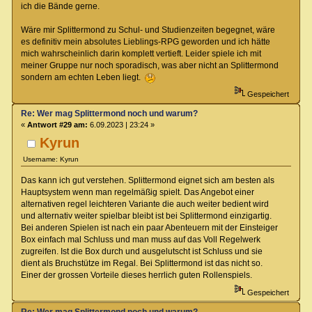
ich die Bände gerne.
Wäre mir Splittermond zu Schul- und Studienzeiten begegnet, wäre
es definitiv mein absolutes Lieblings-RPG geworden und ich hätte
mich wahrscheinlich darin komplett vertieft. Leider spiele ich mit
meiner Gruppe nur noch sporadisch, was aber nicht an Splittermond
sondern am echten Leben liegt.
Gespeichert
Re: Wer mag Splittermond noch und warum?
«
Antwort #29 am:
6.09.2023 | 23:24 »
Kyrun
Username: Kyrun
Das kann ich gut verstehen. Splittermond eignet sich am besten als
Hauptsystem wenn man regelmäßig spielt. Das Angebot einer
alternativen regel leichteren Variante die auch weiter bedient wird
und alternativ weiter spielbar bleibt ist bei Splittermond einzigartig.
Bei anderen Spielen ist nach ein paar Abenteuern mit der Einsteiger
Box einfach mal Schluss und man muss auf das Voll Regelwerk
zugreifen. Ist die Box durch und ausgelutscht ist Schluss und sie
dient als Bruchstütze im Regal. Bei Splittermond ist das nicht so.
Einer der grossen Vorteile dieses herrlich guten Rollenspiels.
Gespeichert
Re: Wer mag Splittermond noch und warum?