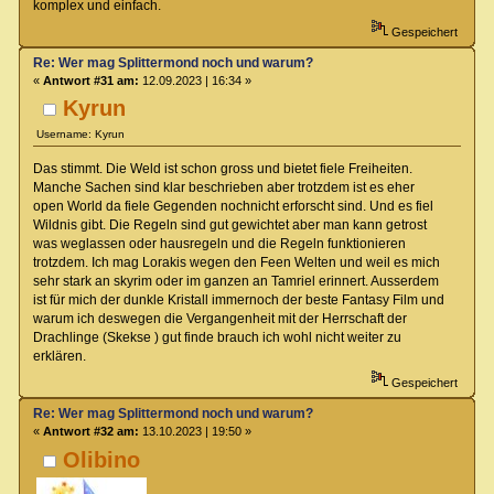
komplex und einfach.
Gespeichert
Re: Wer mag Splittermond noch und warum?
«
Antwort #31 am:
12.09.2023 | 16:34 »
Kyrun
Username: Kyrun
Das stimmt. Die Weld ist schon gross und bietet fiele Freiheiten.
Manche Sachen sind klar beschrieben aber trotzdem ist es eher
open World da fiele Gegenden nochnicht erforscht sind. Und es fiel
Wildnis gibt. Die Regeln sind gut gewichtet aber man kann getrost
was weglassen oder hausregeln und die Regeln funktionieren
trotzdem. Ich mag Lorakis wegen den Feen Welten und weil es mich
sehr stark an skyrim oder im ganzen an Tamriel erinnert. Ausserdem
ist für mich der dunkle Kristall immernoch der beste Fantasy Film und
warum ich deswegen die Vergangenheit mit der Herrschaft der
Drachlinge (Skekse ) gut finde brauch ich wohl nicht weiter zu
erklären.
Gespeichert
Re: Wer mag Splittermond noch und warum?
«
Antwort #32 am:
13.10.2023 | 19:50 »
Olibino