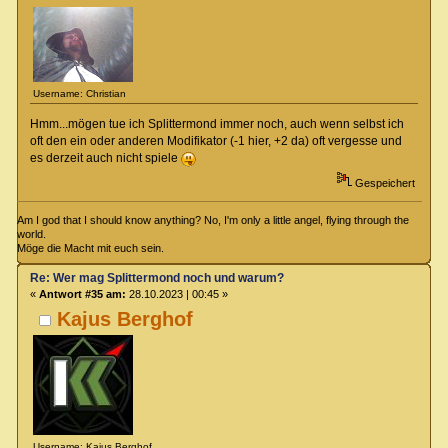
Username: Christian
Hmm...mögen tue ich Splittermond immer noch, auch wenn selbst ich
oft den ein oder anderen Modifikator (-1 hier, +2 da) oft vergesse und
es derzeit auch nicht spiele
Gespeichert
Am I god that I should know anything? No, I'm only a little angel, flying through the
world.
Möge die Macht mit euch sein.
Re: Wer mag Splittermond noch und warum?
«
Antwort #35 am:
28.10.2023 | 00:45 »
Kajus Berghof
Username: Kajus Berghof