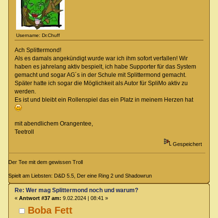
Username: Dr.Chuff
Ach Splittermond!
Als es damals angekündigt wurde war ich ihm sofort verfallen! Wir
haben es jahrelang aktiv bespielt, ich habe Supporter für das System
gemacht und sogar AG´s in der Schule mit Splittermond gemacht.
Später hatte ich sogar die Möglichkeit als Autor für SpliMo aktiv zu
werden.
Es ist und bleibt ein Rollenspiel das ein Platz in meinem Herzen hat
mit abendlichem Orangentee,
Teetroll
Gespeichert
Der Tee mit dem gewissen Troll
Spielt am Liebsten: D&D 5.5, Der eine Ring 2 und Shadowrun
Re: Wer mag Splittermond noch und warum?
«
Antwort #37 am:
9.02.2024 | 08:41 »
Boba Fett