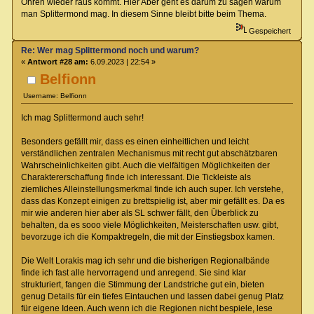
Ohren wieder raus kommt. Hier Aber geht es darum zu sagen warum
man Splittermond mag. In diesem Sinne bleibt bitte beim Thema.
Gespeichert
Re: Wer mag Splittermond noch und warum?
«
Antwort #28 am:
6.09.2023 | 22:54 »
Belfionn
Username: Belfionn
Ich mag Splittermond auch sehr!
Besonders gefällt mir, dass es einen einheitlichen und leicht
verständlichen zentralen Mechanismus mit recht gut abschätzbaren
Wahrscheinlichkeiten gibt. Auch die vielfältigen Möglichkeiten der
Charaktererschaffung finde ich interessant. Die Tickleiste als
ziemliches Alleinstellungsmerkmal finde ich auch super. Ich verstehe,
dass das Konzept einigen zu brettspielig ist, aber mir gefällt es. Da es
mir wie anderen hier aber als SL schwer fällt, den Überblick zu
behalten, da es sooo viele Möglichkeiten, Meisterschaften usw. gibt,
bevorzuge ich die Kompaktregeln, die mit der Einstiegsbox kamen.
Die Welt Lorakis mag ich sehr und die bisherigen Regionalbände
finde ich fast alle hervorragend und anregend. Sie sind klar
strukturiert, fangen die Stimmung der Landstriche gut ein, bieten
genug Details für ein tiefes Eintauchen und lassen dabei genug Platz
für eigene Ideen. Auch wenn ich die Regionen nicht bespiele, lese