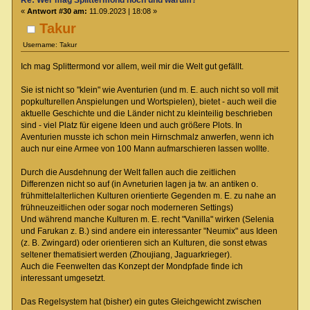
«
Antwort #30 am:
11.09.2023 | 18:08 »
Takur
Username: Takur
Ich mag Splittermond vor allem, weil mir die Welt gut gefällt.
Sie ist nicht so "klein" wie Aventurien (und m. E. auch nicht so voll mit
popkulturellen Anspielungen und Wortspielen), bietet - auch weil die
aktuelle Geschichte und die Länder nicht zu kleinteilig beschrieben
sind - viel Platz für eigene Ideen und auch größere Plots. In
Aventurien musste ich schon mein Hirnschmalz anwerfen, wenn ich
auch nur eine Armee von 100 Mann aufmarschieren lassen wollte.
Durch die Ausdehnung der Welt fallen auch die zeitlichen
Differenzen nicht so auf (in Avneturien lagen ja tw. an antiken o.
frühmittelalterlichen Kulturen orientierte Gegenden m. E. zu nahe an
frühneuzeitlichen oder sogar noch moderneren Settings)
Und während manche Kulturen m. E. recht "Vanilla" wirken (Selenia
und Farukan z. B.) sind andere ein interessanter "Neumix" aus Ideen
(z. B. Zwingard) oder orientieren sich an Kulturen, die sonst etwas
seltener thematisiert werden (Zhoujiang, Jaguarkrieger).
Auch die Feenwelten das Konzept der Mondpfade finde ich
interessant umgesetzt.
Das Regelsystem hat (bisher) ein gutes Gleichgewicht zwischen