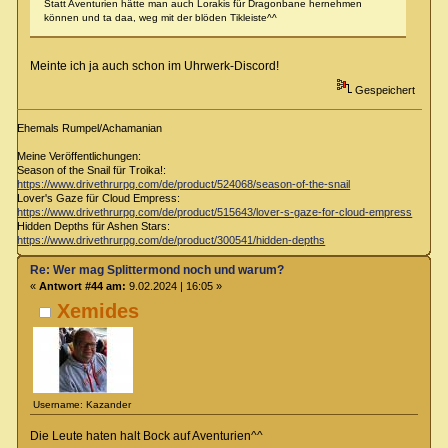
Statt Aventurien hätte man auch Lorakis für Dragonbane hernehmen
können und ta daa, weg mit der blöden Tikleiste^^
Meinte ich ja auch schon im Uhrwerk-Discord!
Gespeichert
Ehemals Rumpel/Achamanian
Meine Veröffentlichungen:
Season of the Snail für Troika!:
https://www.drivethrurpg.com/de/product/524068/season-of-the-snail
Lover's Gaze für Cloud Empress:
https://www.drivethrurpg.com/de/product/515643/lover-s-gaze-for-cloud-empress
Hidden Depths für Ashen Stars:
https://www.drivethrurpg.com/de/product/300541/hidden-depths
Re: Wer mag Splittermond noch und warum?
«
Antwort #44 am:
9.02.2024 | 16:05 »
Xemides
Username: Kazander
Die Leute haten halt Bock auf Aventurien^^