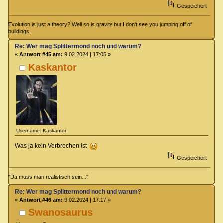
Gespeichert
Evolution is just a theory? Well so is gravity but I don't see you jumping off of
buildings.
Re: Wer mag Splittermond noch und warum?
«
Antwort #45 am:
9.02.2024 | 17:05 »
Kaskantor
Username: Kaskantor
Was ja kein Verbrechen ist
Gespeichert
"Da muss man realistisch sein..."
Re: Wer mag Splittermond noch und warum?
«
Antwort #46 am:
9.02.2024 | 17:17 »
Swanosaurus