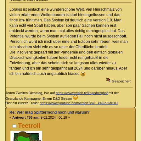
Lorakis ist einfach eine wunderschöne Welt. Viel Hinrschmalz von
vielen erfahrenen Weltenbauern ist dort hineingeflossen und das -
finde ich- fühlt man. Das System ist deutlich eine Version 1.0. Man
kann echt viel Spaß haben, aber son paar Sachen können erst
entdeckt werden, wenn man mal alles richtig durchgespielt hat. Das
Potential wurde beim System auf jeden Fall noch nicht ausgeschöpft.
Persönlich würd ich mich über eine 2nd Edition sehr freuen, weil man
son bisschen sieht wie es so unter der Oberfläche brodelt.
Die Insolvenz gepaart mit der Pandemie und den einfach globalen
Druckschwierigkeiten haben leider echt reingehackt in die
Entwicklung, aber das scheint sich so langsam alles wieder zu
fangen und ich bin sehr gespannt auf 2024 und darüber hinaus. Aber
ich bin natürlich auch unglaublich biased
Gespeichert
Jeden Zweiten Dienstag, live auf
https://www.twitch.tv/kajusberghof
mit der
Grenzlande Kampagne. Einem D&D Stream
Hier ein kurzer Trailer
https://www.youtube.com/watch?v=F_k4Oc3MrOU
Re: Wer mag Splittermond noch und warum?
«
Antwort #36 am:
9.02.2024 | 00:19 »
Teetroll