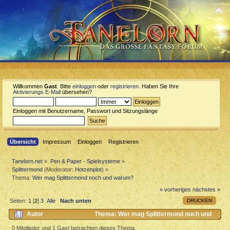
Willkommen
Gast
. Bitte
einloggen
oder
registrieren
. Haben Sie Ihre
Aktivierungs E-Mail
übersehen?
Einloggen mit Benutzername, Passwort und Sitzungslänge
Übersicht
Impressum
Einloggen
Registrieren
Tanelorn.net
»
Pen & Paper - Spielsysteme
»
Splittermond
(Moderator:
Hotzenplot
) »
Thema:
Wer mag Splittermond noch und warum?
« vorheriges
nächstes »
DRUCKEN
Seiten:
1
[
2
]
3
Alle
Nach unten
Autor
Thema: Wer mag Splittermond noch und
warum? (Gelesen 12084 mal)
0 Mitglieder und 1 Gast betrachten dieses Thema.