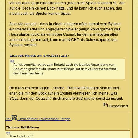
Mir fällt auch grad eine Runde ein (aber nicht SpM) mit einem SL, der
auf die Regeln keinen Bock hatte, und da kann ich euch sagen, das
macht auch als Spieler keinen Spaß.
Also wie gesagt -- dass in einem einigermaßen komplexen System
ein interessierter und engagierter Spieler (vulgo Powergamer) das
Haus stärker rockt als ein trüber Casual, für den am liebsten alles
automatisch gehen soll, kann man NICHT als Schwachpunkt des
Systems werten!
Zitat von: Marduk am 5.09.2023 | 21:37
Auf diesem Altar wurde zum Beispiel auch die kreative Anwendung von
Sprüchen geopfert (du kannst zum Beispiel mit dem Zauber Wasserstrahl
kein Feuer löschen.)
Da muss ich echt sagen, _solche_ Raumzeitfaltungen sind es viel
eher, die mir den Bock auf ein System vermiesen. Ich meine, was
SOLL denn der Quatsch? Bricht nur die SoD und ist sonst zu nix gut.
Gespeichert
Der
-Sprachführer: Rollenspieler-Jargon
Zitat von: ErikErikson
Thor lootet nicht.