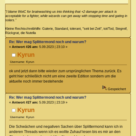
"I blame WotC for brainwashing us into thinking that +2 damage per attack is
acceptable for a fighter, while wizards can get away with stopping time and gating in
solars."
Kleine Rechtschreibhilfe: Galerie, Standard, tolerant, "seit bei Zeit", tot/Tod, Stegreif,
Rückgrat, die Nutella
Re: Wer mag Splittermond noch und warum?
«
Antwort #26 am:
5.09.2023 | 23:10 »
Kyrun
Username: Kyrun
ok und jetzt dann bitte wieder zum ursprünglichen Thema zurück. Es
geht hier schließlich nicht um eine zweite Edition sondern um die
aktuelle noch immer bestehende
Gespeichert
Re: Wer mag Splittermond noch und warum?
«
Antwort #27 am:
5.09.2023 | 23:19 »
Kyrun
Username: Kyrun
Die Schwächen und negativen Sachen über Splittermond kann ich in
anderen Threads wenn ich es wollte Zuhauf lesen bis es mir an den