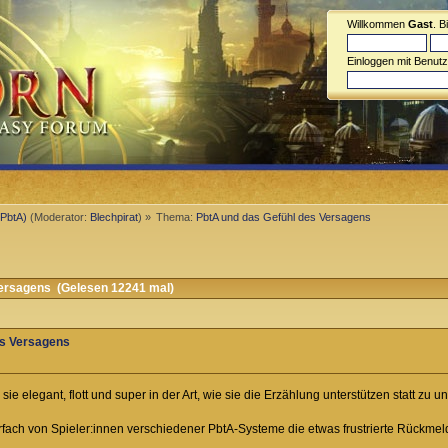
Willkommen
Gast
. B
Einloggen mit Benut
(PbtA)
(Moderator:
Blechpirat
) »
Thema:
PbtA und das Gefühl des Versagens
ersagens (Gelesen 12241 mal)
es Versagens
 sie elegant, flott und super in der Art, wie sie die Erzählung unterstützen statt zu u
rfach von Spieler:innen verschiedener PbtA-Systeme die etwas frustrierte Rückmel