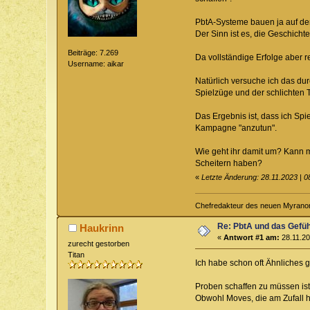
PbtA-Systeme bauen ja auf dem 
Der Sinn ist es, die Geschicht
Beiträge: 7.269
Da vollständige Erfolge aber re
Username: aikar
Natürlich versuche ich das du
Spielzüge und der schlichten T
Das Ergebnis ist, dass ich Sp
Kampagne "anzutun".
Wie geht ihr damit um? Kann ma
Scheitern haben?
«
Letzte Änderung: 28.11.2023 | 0
Chefredakteur des neuen Myranor
Re: PbtA und das Gefü
Haukrinn
«
Antwort #1 am:
28.11.20
zurecht gestorben
Titan
Ich habe schon oft Ähnliches 
Proben schaffen zu müssen ist 
Obwohl Moves, die am Zufall hä