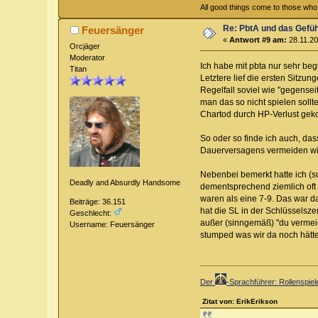
All good things come to those who w
Re: PbtA und das Gefü
Feuersänger
«
Antwort #9 am:
28.11.20
Orcjäger
Moderator
Ich habe mit pbta nur sehr b
Titan
Letztere lief die ersten Sitzu
Regelfall soviel wie "gegensei
man das so nicht spielen sollt
Chartod durch HP-Verlust ge
So oder so finde ich auch, da
Dauerversagens vermeiden will
Nebenbei bemerkt hatte ich (s
Deadly and Absurdly Handsome
dementsprechend ziemlich oft
waren als eine 7-9. Das war da
Beiträge: 36.151
hat die SL in der Schlüsselsze
Geschlecht:
außer (sinngemäß) "du vermeid
Username: Feuersänger
stumped was wir da noch hätt
Der
-Sprachführer: Rollenspie
Zitat von: ErikErikson