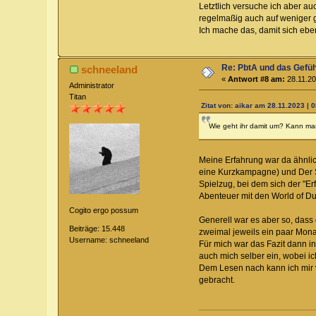
Letztlich versuche ich aber a
regelmaßig auch auf weniger gr
Ich mache das, damit sich eben 
Re: PbtA und das Gefü
schneeland
«
Antwort #8 am:
28.11.20
Administrator
Titan
Zitat von: aikar am 28.11.2023 | 
Wie geht ihr damit um? Kann man 
Meine Erfahrung war da ähnlic
eine Kurzkampagne) und Der Sp
Spielzug, bei dem sich der "E
Abenteuer mit den World of Dun
Cogito ergo possum
Generell war es aber so, dass
Beiträge: 15.448
zweimal jeweils ein paar Mona
Username: schneeland
Für mich war das Fazit dann in
auch mich selber ein, wobei ic
Dem Lesen nach kann ich mir vo
gebracht.