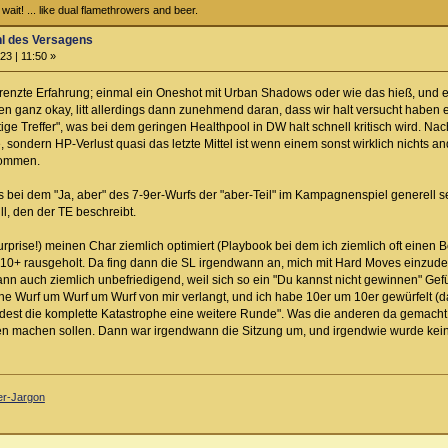
ait! ... like dual flamethrowers and beer.
hl des Versagens
23 | 11:50 »
egrenzte Erfahrung; einmal ein Oneshot mit Urban Shadows oder wie das hieß, und
ngen ganz okay, litt allerdings dann zunehmend daran, dass wir halt versucht haben
tige Treffer", was bei dem geringen Healthpool in DW halt schnell kritisch wird. Nac
e, sondern HP-Verlust quasi das letzte Mittel ist wenn einem sonst wirklich nichts a
kommen.
ss bei dem "Ja, aber" des 7-9er-Wurfs der "aber-Teil" im Kampagnenspiel generell
, den der TE beschreibt.
urprise!) meinen Char ziemlich optimiert (Playbook bei dem ich ziemlich oft ein
 10+ rausgeholt. Da fing dann die SL irgendwann an, mich mit Hard Moves einzud
nn auch ziemlich unbefriedigend, weil sich so ein "Du kannst nicht gewinnen" Gefüh
ne Wurf um Wurf um Wurf von mir verlangt, und ich habe 10er um 10er gewürfelt (da
est die komplette Katastrophe eine weitere Runde". Was die anderen da gemacht h
en machen sollen. Dann war irgendwann die Sitzung um, und irgendwie wurde kein
ler-Jargon