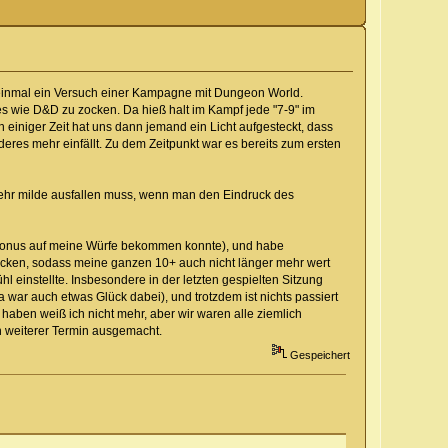
 einmal ein Versuch einer Kampagne mit Dungeon World.
 es wie D&D zu zocken. Da hieß halt im Kampf jede "7-9" im
h einiger Zeit hat uns dann jemand ein Licht aufgesteckt, dass
nderes mehr einfällt. Zu dem Zeitpunkt war es bereits zum ersten
 sehr milde ausfallen muss, wenn man den Eindruck des
en Bonus auf meine Würfe bekommen konnte), und habe
ecken, sodass meine ganzen 10+ auch nicht länger mehr wert
l einstellte. Insbesondere in der letzten gespielten Sitzung
 war auch etwas Glück dabei), und trotzdem ist nichts passiert
aben weiß ich nicht mehr, aber wir waren alle ziemlich
 weiterer Termin ausgemacht.
Gespeichert