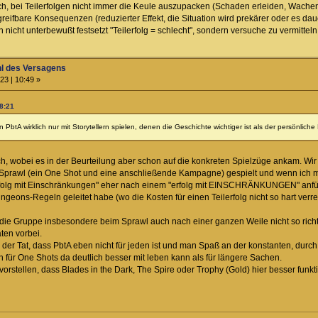
uch, bei Teilerfolgen nicht immer die Keule auszupacken (Schaden erleiden, Wachen
eifbare Konsequenzen (reduzierter Effekt, die Situation wird prekärer oder es daue
nicht unterbewußt festsetzt "Teilerfolg = schlecht", sondern versuche zu vermitteln 
hl des Versagens
23 | 10:49 »
08:21
PbtA wirklich nur mit Storytellern spielen, denen die Geschichte wichtiger ist als der persönlich
h, wobei es in der Beurteilung aber schon auf die konkreten Spielzüge ankam. W
rawl (ein One Shot und eine anschließende Kampagne) gespielt und wenn ich mich
rfolg mit Einschränkungen" eher nach einem "erfolg mit EINSCHRÄNKUNGEN" anfühlte
geons-Regeln geleitet habe (wo die Kosten für einen Teilerfolg nicht so hart verreg
 die Gruppe insbesondere beim Sprawl auch nach einer ganzen Weile nicht so ric
ten vorbei.
 der Tat, dass PbtA eben nicht für jeden ist und man Spaß an der konstanten, durch
h für One Shots da deutlich besser mit leben kann als für längere Sachen.
rstellen, dass Blades in the Dark, The Spire oder Trophy (Gold) hier besser funkti