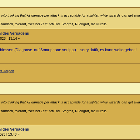
into thinking that +2 damage per attack is acceptable for a fighter, while wizards can get away
tandard, tolerant, "seit bei Zeit", tot/Tod, Stegreif, Rückgrat, die Nutella
hl des Versagens
023 | 13:14 »
lossen (Diagnose: auf Smartphone vertippt) -- sorry dafür, es kann weitergehen!
ler-Jargon
into thinking that +2 damage per attack is acceptable for a fighter, while wizards can get away
tandard, tolerant, "seit bei Zeit", tot/Tod, Stegreif, Rückgrat, die Nutella
hl des Versagens
023 | 13:43 »