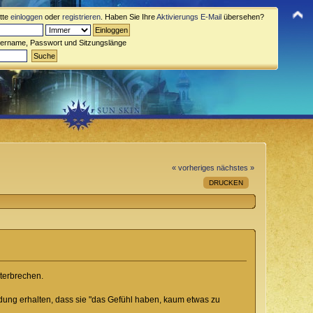
itte
einloggen
oder
registrieren
. Haben Sie Ihre
Aktivierungs E-Mail
übersehen?
zername, Passwort und Sitzungslänge
« vorheriges
nächstes »
DRUCKEN
nterbrechen.
dung erhalten, dass sie "das Gefühl haben, kaum etwas zu