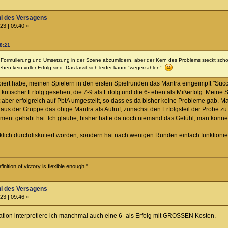
hl des Versagens
23 | 09:40 »
08:21
h Formulierung und Umsetzung in der Szene abzumildern, aber der Kern des Problems steckt scho
eben kein voller Erfolg sind. Das lässt sich leider kaum "wegerzählen"
iert habe, meinen Spielern in den ersten Spielrunden das Mantra eingeimpft "Succe
 kritischer Erfolg gesehen, die 7-9 als Erfolg und die 6- eben als Mißerfolg. Me
 aber erfolgreich auf PbtA umgestellt, so dass es da bisher keine Probleme gab. Man
 aus der Gruppe das obige Mantra als Aufruf, zunächst den Erfolgsteil der Probe z
ment gehabt hat. Ich glaube, bisher hatte da noch niemand das Gefühl, man könn
rklich durchdiskutiert worden, sondern hat nach wenigen Runden einfach funktioniert
inition of victory is flexible enough."
hl des Versagens
23 | 09:46 »
tion interpretiere ich manchmal auch eine 6- als Erfolg mit GROSSEN Kosten.