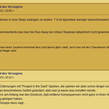
hl des Versagens
23 | 10:00 »
e Moves in eine Skala zwängen zu wollen. 7-9 ist irgendwie weniger wünschenswert 
r kommentierte das man bei Run Away bei Urban Shadows tatsächlich nicht gewinne
an einen Zauberschulroman liest (und davon gibt's viele), lernt man mit den Charakteren über
nd Magie steht.
hl des Versagens
23 | 10:22 »
 Erfahrungen mit "Forged in the Dark"-Spielen, die spielen wir aber schon länger u
s beschriebene Gefühl geäußert, daß man ja kaum was schaffen würde.
 ganz am Anfang mal den Eindruck, daß erlittene Konsequenzen nicht ganz in ihren
g gelegen haben.
Gruppe dazu sagt...