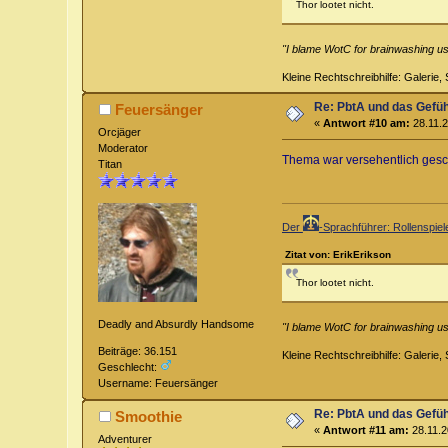
Thor lootet nicht.
"I blame WotC for brainwashing us 
Kleine Rechtschreibhilfe: Galerie, S
Re: PbtA und das Gefü
Feuersänger
«
Antwort #10 am:
28.11.2
Orcjäger
Moderator
Thema war versehentlich gesch
Titan
Der
-Sprachführer: Rollenspie
Zitat von: ErikErikson
Thor lootet nicht.
Deadly and Absurdly Handsome
"I blame WotC for brainwashing us 
Beiträge: 36.151
Kleine Rechtschreibhilfe: Galerie, S
Geschlecht:
Username: Feuersänger
Re: PbtA und das Gefü
Smoothie
«
Antwort #11 am:
28.11.2
Adventurer