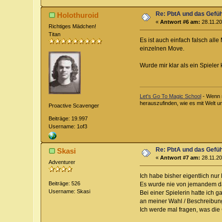
Re: PbtA und das Gefü
Holothuroid
«
Antwort #6 am:
28.11.20
Richtiges Mädchen!
Titan
Es ist auch einfach falsch all
einzelnen Move.
Wurde mir klar als ein Spiele
Let's Go To Magic School
- Wenn m
herauszufinden, wie es mit Welt u
Proactive Scavenger
Beiträge: 19.997
Username: 1of3
Re: PbtA und das Gefü
Skasi
«
Antwort #7 am:
28.11.20
Adventurer
Ich habe bisher eigentlich nur
Beiträge: 526
Es wurde nie von jemandem da
Username: Skasi
Bei einer Spielerin hatte ich
an meiner Wahl / Beschreibun
Ich werde mal fragen, was die 