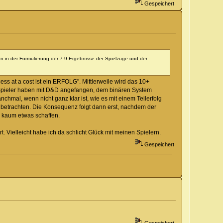
Gespeichert
n in der Formulierung der 7-9-Ergebnisse der Spielzüge und der
ss at a cost ist ein ERFOLG". Mittlerweile wird das 10+
ine Spieler haben mit D&D angefangen, dem binären System
chmal, wenn nicht ganz klar ist, wie es mit einem Teilerfolg
u betrachten. Die Konsequenz folgt dann erst, nachdem der
e kaum etwas schaffen.
. Vielleicht habe ich da schlicht Glück mit meinen Spielern.
Gespeichert