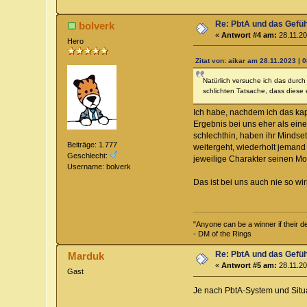
Re: PbtA und das Gefü
bolverk
«
Antwort #4 am:
28.11.20
Hero
Zitat von: aikar am 28.11.2023 | 
Natürlich versuche ich das durc
schlichten Tatsache, dass diese 
Ich habe, nachdem ich das kap
Ergebnis bei uns eher als eine
schlechthin, haben ihr Mindset
Beiträge: 1.777
weitergeht, wiederholt jemand
Geschlecht:
jeweilige Charakter seinen Mo
Username: bolverk
Das ist bei uns auch nie so wi
"Anyone can be a winner if their def
- DM of the Rings
Re: PbtA und das Gefü
Marduk
«
Antwort #5 am:
28.11.20
Gast
Je nach PbtA-System und Situa