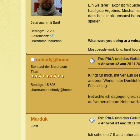
Ein weiterer Faktor ist mit Sic
häufigste Ergebnis. Mechanisc
dass bei mir nix umsonst ist 
spielen.
Jetzt auch mit Bart!
Beiträge: 12.296
Geschlecht:
What were you doing at a volca
Username: haukrinn
Most people work long, hard hours 
Re: PbtA und das Gefü
nobody@home
«
Antwort #2 am:
28.11.20
Steht auf der Nerd-Liste
Titan
Klingt für mich, mit Verlaub g
anderen Worten, der Denkfehler
Beiträge: 15.805
Fehlschlag.
Username: nobody@home
Betrachte ich dagegen gleich 
auf vorhersehbare Nebenwirkun
Re: PbtA und das Gefü
Marduk
«
Antwort #3 am:
28.11.20
Gast
Ich sehe die 7-9 auch eher als 