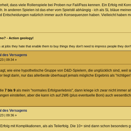
herheit, dass viele Rollenspiele bei Proben nur Fail/Pass kennen. Ein Erfolg mit Kon
h. In anderen Spielen ist das eher vom Spielstil abhängig - ich als SL bläue mein
und Entscheidungen natürlich immer auch Konsequenzen haben. Vielleicht haben m
no? - Action geology!
at jobs they hate that enable them to buy things they don't need to impress people they don't 
hl des Versagens
23 | 09:34 »
esagt, wie eine hypothetische Gruppe von D&D-Spielern, die unglücklich sind, weil s
 liegt darin, nur das allerbeste überhaupt jemals mögliche Ergebnis als "richtige
die
7 bis 9
als mein "normales Erfolgserlebnis", dann kriege ich zwar nicht immer all
gen einstellen, aber die kann ich auf 2W6 (plus eventuelle Boni) auch wesentlich
hl des Versagens
23 | 09:36 »
Erfolg mit Komplikationen, als als Teilerfolg. Die 10+ sind dann schon besonders gu