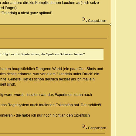
 oder andere direkte Komplikationen tauchen auf). Ich setze
rt länger).
"Teilerfolg = nicht ganz optimal".
Gespeichert
e Erfolg bzw. mit Spieler:innen, die Spaß am Scheitern haben?
ir haben hauptsächlich Dungeon World (ein paar One Shots und
 richtig erinnere, war vor allem "Handeln unter Druck" ein
. Generell lief es schon deutlich besser als ich mal ein
elt sind).
htig warm wurde. Insofern war das Experiment dann nach
 das Regelsystem auch forcierten Eskalation hat. Das schließt
onieren - die habe ich nur noch nicht an den Spieltisch
Gespeichert