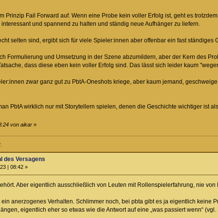
Prinzip Fail Forward auf. Wenn eine Probe kein voller Erfolg ist, geht es trotzdem
e interessant und spannend zu halten und ständig neue Aufhänger zu liefern.
cht selten sind, ergibt sich für viele Spieler:innen aber offenbar ein fast ständiges
rch Formulierung und Umsetzung in der Szene abzumildern, aber der Kern des Prob
atsache, dass diese eben kein voller Erfolg sind. Das lässt sich leider kaum "weg
ieler:innen zwar ganz gut zu PbtA-Oneshots kriege, aber kaum jemand, geschweige 
n PbtA wirklich nur mit Storytellern spielen, denen die Geschichte wichtiger ist al
8:24 von aikar
»
.
hl des Versagens
23 | 08:42 »
gehört. Aber eigentlich ausschließlich von Leuten mit Rollenspielerfahrung, nie v
ein anerzogenes Verhalten. Schlimmer noch, bei pbta gibt es ja eigentlich keine P
ngen, eigentlich eher so etwas wie die Antwort auf eine „was passiert wenn“ (vgl