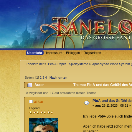
Übersicht
Impressum
Einloggen
Registrieren
Tanelorn.net
»
Pen & Paper - Spielsysteme
»
Apocalypse World System 
Seiten: [
1
]
2
3
4
Nach unten
Autor
Thema: PbtA und das Gefühl des V
0 Mitglieder und 1 Gast betrachten dieses Thema.
PbtA und das Gefühl d
aikar
«
am:
28.11.2023 | 08:21 »
Legend
Ich liebe PbtA-Spiele, ich finde
Aber ich habe jetzt schon meh
schaffen".