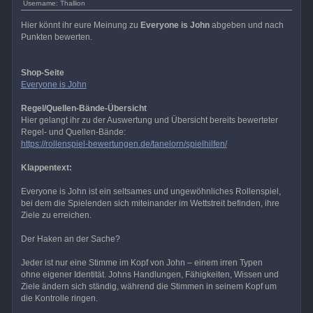
Username: Thallion
Hier könnt ihr eure Meinung zu
Everyone is John
abgeben und nach
Punkten bewerten.
Shop-Seite
Everyone is John
Regel/Quellen-Bände-Übersicht
Hier gelangt ihr zu der Auswertung und Übersicht bereits bewerteter
Regel- und Quellen-Bände:
https://rollenspiel-bewertungen.de/tanelorn/spielhilfen/
Klappentext:
Everyone is John ist ein seltsames und ungewöhnliches Rollenspiel,
bei dem die Spielenden sich miteinander im Wettstreit befinden, ihre
Ziele zu erreichen.
Der Haken an der Sache?
Jeder ist nur eine Stimme im Kopf von John – einem irren Typen
ohne eigener Identität. Johns Handlungen, Fähigkeiten, Wissen und
Ziele ändern sich ständig, während die Stimmen in seinem Kopf um
die Kontrolle ringen.