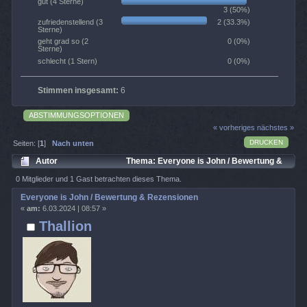
gut (4 Sterne)
3 (50%)
2 (33.3%)
zufriedenstellend (3
Sterne)
0 (0%)
geht grad so (2
Sterne)
0 (0%)
schlecht (1 Stern)
Stimmen insgesamt:
6
ABSTIMMUNGSOPTIONEN
« vorheriges
nächstes »
DRUCKEN
Seiten: [
1
]
Nach unten
Autor
Thema: Everyone is John / Bewertung &
Rezensionen (Gelesen 758 mal)
0 Mitglieder und 1 Gast betrachten dieses Thema.
Everyone is John / Bewertung & Rezensionen
«
am:
6.03.2024 | 08:57 »
Thallion