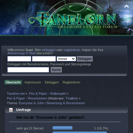
Willkommen
Gast
. Bitte
einloggen
oder
registrieren
. Haben Sie Ihre
Aktivierungs E-Mail
übersehen?
Einloggen mit Benutzername, Passwort und Sitzungslänge
Übersicht
Impressum
Einloggen
Registrieren
Tanelorn.net
»
Pen & Paper - Rollenspiel
»
Pen & Paper - Rezensionen
(Moderator:
Thallion
) »
Thema:
Everyone is John / Bewertung & Rezensionen
Umfrage
Wie hat dir "Everyone is John" gefallen?
1 (16.7%)
sehr gut (5 Sterne)