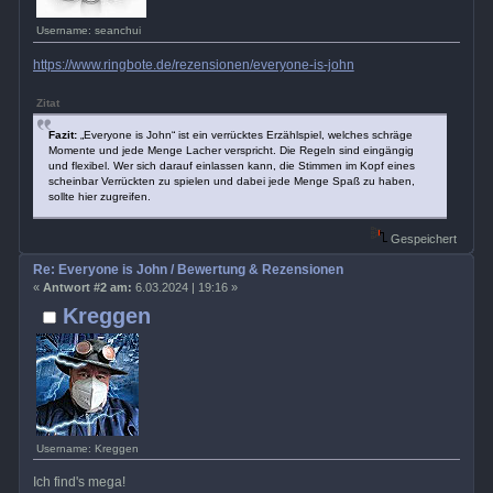
Username: seanchui
https://www.ringbote.de/rezensionen/everyone-is-john
Zitat
Fazit:
„Everyone is John“ ist ein verrücktes Erzählspiel, welches schräge
Momente und jede Menge Lacher verspricht. Die Regeln sind eingängig
und flexibel. Wer sich darauf einlassen kann, die Stimmen im Kopf eines
scheinbar Verrückten zu spielen und dabei jede Menge Spaß zu haben,
sollte hier zugreifen.
Gespeichert
Re: Everyone is John / Bewertung & Rezensionen
«
Antwort #2 am:
6.03.2024 | 19:16 »
Kreggen
Username: Kreggen
Ich find's mega!