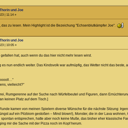
Thorin und Joe
23 | 11:14 »
, das zu lesen. Mein Highlight ist die Bezeichung "Echsenblutkämpfer Joe".
Thorin und Joe
23 | 10:05 »
efallen hat, auch wenn du das hier nicht mehr lesen wirst.
s nun endlich weiter. Das Kindsvolk war aufmüpfig, das Wetter nicht das beste,
ooooll…”
s, vielleicht?”
ei, Rumgerenne auf der Suche nach Würfelbeutel und Figuren, dann Ernüchterung:
an keinen Platz auf dem Tisch.]
en Runde kamen von meinen Spielern diverse Wünsche für die nächste Sitzung: Irgen
 jüngst auf ein Pilzbiom gestoßen – Mind blown!), Monster, die in der Lava wohnen, 
 spontan entsprechen, hatte aber noch keine Muße, das bisher eher klassische Fan
ing mir die Sache mit der Pizza noch im Kopf herum.