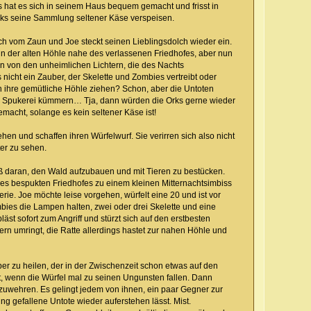
s hat es sich in seinem Haus bequem gemacht und frisst in
Orks seine Sammlung seltener Käse verspeisen.
ch vom Zaun und Joe steckt seinen Lieblingsdolch wieder ein.
 in der alten Höhle nahe des verlassenen Friedhofes, aber nun
 von den unheimlichen Lichtern, die des Nachts
nicht ein Zauber, der Skelette und Zombies vertreibt oder
 in ihre gemütliche Höhle ziehen? Schon, aber die Untoten
e Spukerei kümmern… Tja, dann würden die Orks gerne wieder
acht, solange es kein seltener Käse ist!
en und schaffen ihren Würfelwurf. Sie verirren sich also nicht
er zu sehen.
ß daran, den Wald aufzubauen und mit Tieren zu bestücken.
es bespukten Friedhofes zu einem kleinen Mitternachtsimbiss
ie. Joe möchte leise vorgehen, würfelt eine 20 und ist vor
mbies die Lampen halten, zwei oder drei Skelette und eine
äst sofort zum Angriff und stürzt sich auf den erstbesten
n umringt, die Ratte allerdings hastet zur nahen Höhle und
r zu heilen, der in der Zwischenzeit schon etwas auf den
, wenn die Würfel mal zu seinen Ungunsten fallen. Dann
zuwehren. Es gelingt jedem von ihnen, ein paar Gegner zur
g gefallene Untote wieder auferstehen lässt. Mist.