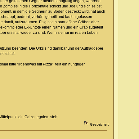
Zauber getroffenen Gegner bleiben endgültig liegen, während
Zombies in die Horizontale schickt und Joe und sich selbst
Moment, in dem die Gegnerin zu Boden gestreckt wird, hat auch
chnappt, bedroht, verhört, geheilt und laufen gelassen.
 damit, aufzuräumen. Es gibt ein paar offene Gräber, aber
h bekommt jeder Ex-Untote einen Namen und ein Grab zugeteilt
äber erstmal wieder zu sind. Wenn sie nur im realen Leben
 Sitzung beenden: Die Orks sind dankbar und der Auftraggeber
undschaft.
al bitte “irgendwas mit Pizza”, teilt ein hungriger
Mittelpunkt ein Calzonegolem steht.
Gespeichert