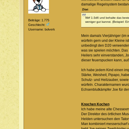
damalige Regelsystem bestan
Zitat
Wirf 1-3d6 und behalte das beste
Beiträge: 1.775
weniger gut kannst. (Beispiel: Ei
Geschlecht:
Username: bolverk
Mein damals Vierjähriger (im w
würfeln gern und der Kleine is
unbedingt den D20 verwenden 
was sie spielen möchten. Das E
Heilers sehr einverstanden, J
dieser feuerspucken kann, au
Ich habe jedem Kind einen impr
Stärke, Weisheit, Pipapo, habe
Schutz- und Heilzauber, sowie
würfeln. Charakternamen wurde
Echsenblutkämpfer Joe für de
Knochen Kochen
Ich habe meine alte Chessexma
Der Direktor des örtlichen Mu
Helden untersuchen den Tatort
Man kombiniert messerscharf 
hebt Joe seinen Zweihänder un