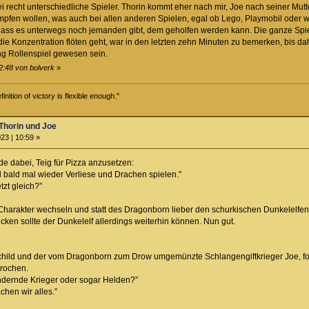
ei recht unterschiedliche Spieler. Thorin kommt eher nach mir, Joe nach seiner Mut
pfen wollen, was auch bei allen anderen Spielen, egal ob Lego, Playmobil oder w
dass es unterwegs noch jemanden gibt, dem geholfen werden kann. Die ganze Spie
e Konzentration flöten geht, war in den letzten zehn Minuten zu bemerken, bis dahi
ung Rollenspiel gewesen sein.
2:48 von bolverk
»
inition of victory is flexible enough."
Thorin und Joe
23 | 10:59 »
de dabei, Teig für Pizza anzusetzen:
will bald mal wieder Verliese und Drachen spielen."
tzt gleich?”
Charakter wechseln und statt des Dragonborn lieber den schurkischen Dunkelelfen s
cken sollte der Dunkelelf allerdings weiterhin können. Nun gut.
hild und der vom Dragonborn zum Drow umgemünzte Schlangengiftkrieger Joe, fo
prochen.
ndernde Krieger oder sogar Helden?”
chen wir alles.”