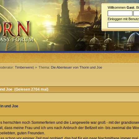
Willkommen
Gast
. B
Einloggen mit Benut
oderator:
Timberwere
) »
Thema:
Die Abenteuer von Thorin und Joe
und Joe (Gelesen 2704 mal)
in und Joe
 es herrschten noch Sommerferien und die Langeweile war groß - mit der grandiosen
 mit, dass meine Frau und ich uns nach Anbruch der Bettzeit ein- bis zweimal die
beliebten, guten Freunden.
 schon vor einiger Zeit mal probiert, das hat für ein paar Nachmittage immer mal