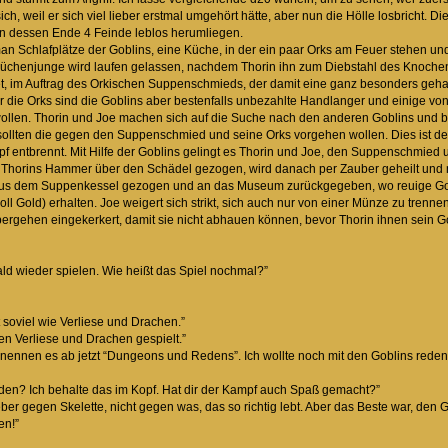
sich, weil er sich viel lieber erstmal umgehört hätte, aber nun die Hölle losbricht
an dessen Ende 4 Feinde leblos herumliegen.
man Schlafplätze der Goblins, eine Küche, in der ein paar Orks am Feuer stehen 
chenjunge wird laufen gelassen, nachdem Thorin ihn zum Diebstahl des Knochens 
t, im Auftrag des Orkischen Suppenschmieds, der damit eine ganz besonders gehal
 die Orks sind die Goblins aber bestenfalls unbezahlte Handlanger und einige von 
ollen. Thorin und Joe machen sich auf die Suche nach den anderen Goblins und be
 sollten die gegen den Suppenschmied und seine Orks vorgehen wollen. Dies ist de
pf entbrennt. Mit Hilfe der Goblins gelingt es Thorin und Joe, den Suppenschmied 
t Thorins Hammer über den Schädel gezogen, wird danach per Zauber geheilt und m
 aus dem Suppenkessel gezogen und an das Museum zurückgegeben, wo reuige Gobl
ll Gold) erhalten. Joe weigert sich strikt, sich auch nur von einer Münze zu trenn
bergehen eingekerkert, damit sie nicht abhauen können, bevor Thorin ihnen sein G
bald wieder spielen. Wie heißt das Spiel nochmal?”
t soviel wie Verliese und Drachen.”
n Verliese und Drachen gespielt.”
ir nennen es ab jetzt “Dungeons und Redens”. Ich wollte noch mit den Goblins rede
 reden? Ich behalte das im Kopf. Hat dir der Kampf auch Spaß gemacht?”
ieber gegen Skelette, nicht gegen was, das so richtig lebt. Aber das Beste war, den G
en!”