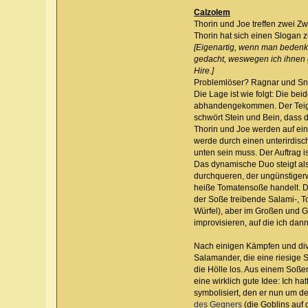
Calzolem
Thorin und Joe treffen zwei 
Thorin hat sich einen Slogan z
[Eigenartig, wenn man bedenkt
gedacht, weswegen ich ihnen g
Hire.]
Problemlöser? Ragnar und Snor
Die Lage ist wie folgt: Die be
abhandengekommen. Der Teig l
schwört Stein und Bein, dass d
Thorin und Joe werden auf ein
werde durch einen unterirdisc
unten sein muss. Der Auftrag 
Das dynamische Duo steigt als
durchqueren, der ungünstigerwe
heiße Tomatensoße handelt. De
der Soße treibende Salami-, T
Würfel), aber im Großen und G
improvisieren, auf die ich dan
Nach einigen Kämpfen und dive
Salamander, die eine riesige S
die Hölle los. Aus einem Soße
eine wirklich gute Idee: Ich 
symbolisiert, den er nun um d
des Gegners
(die Goblins auf