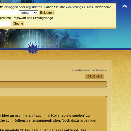
itte
einloggen
oder
registrieren
. Haben Sie Ihre
Aktivierungs E-Mail
übersehen?
zername, Passwort und Sitzungslänge
« vorheriges
nächstes »
DRUCKEN
 Idee an mich heran, “auch mal Rollenspiele spielen” zu
 Woche zum Rollenspiel zusammenfinden. Noch dazu mit einigen
 für ungefähr 20 bis 30 Minuten ganz gut geklappt. Das