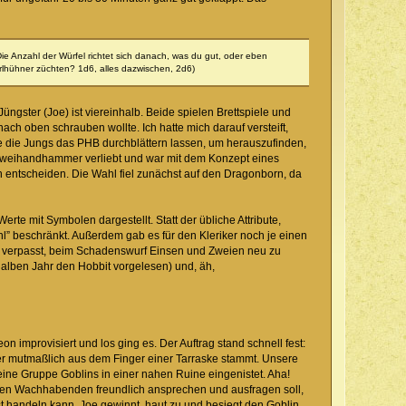
Die Anzahl der Würfel richtet sich danach, was du gut, oder eben
Perlhühner züchten? 1d6, alles dazwischen, 2d6)
ngster (Joe) ist viereinhalb. Beide spielen Brettspiele und
ch oben schrauben wollte. Ich hatte mich darauf versteift,
 die Jungs das PHB durchblättern lassen, um herauszufinden,
it Zweihandhammer verliebt und war mit dem Konzept eines
 entscheiden. Die Wahl fiel zunächst auf den Dragonborn, da
te mit Symbolen dargestellt. Statt der übliche Attribute,
hl” beschränkt. Außerdem gab es für den Kleriker noch je einen
it verpasst, beim Schadenswurf Einsen und Zweien neu zu
halben Jahr den Hobbit vorgelesen) und, äh,
improvisiert und los ging es. Der Auftrag stand schnell fest:
der mutmaßlich aus dem Finger einer Tarraske stammt. Unsere
eine Gruppe Goblins in einer nahen Ruine eingenistet. Aha!
 den Wachhabenden freundlich ansprechen und ausfragen soll,
st handeln kann, Joe gewinnt, haut zu und besiegt den Goblin