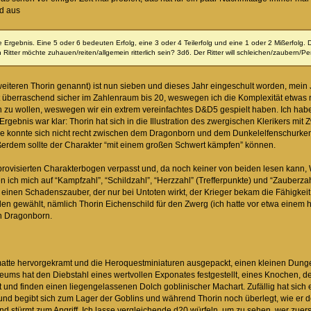
d aus
 Ergebnis. Eine 5 oder 6 bedeuten Erfolg, eine 3 oder 4 Teilerfolg und eine 1 oder 2 Mißerfolg. 
n Ritter möchte zuhauen/reiten/allgemein ritterlich sein? 3d6. Der Ritter will schleichen/zaubern/
eiteren Thorin genannt) ist nun sieben und dieses Jahr eingeschult worden, mein Jü
t überraschend sicher im Zahlenraum bis 20, weswegen ich die Komplexität etwas na
zu wollen, weswegen wir ein extrem vereinfachtes D&D5 gespielt haben. Ich habe
rgebnis war klar: Thorin hat sich in die Illustration des zwergischen Klerikers m
oe konnte sich nicht recht zwischen dem Dragonborn und dem Dunkelelfenschurken
ßerdem sollte der Charakter “mit einem großen Schwert kämpfen” können.
ovisierten Charakterbogen verpasst und, da noch keiner von beiden lesen kann, Wer
n ich mich auf “Kampfzahl”, “Schildzahl”, “Herzzahl” (Trefferpunkte) und “Zauberza
 einen Schadenszauber, der nur bei Untoten wirkt, der Krieger bekam die Fähigke
n gewählt, nämlich Thorin Eichenschild für den Zwerg (ich hatte vor etwa einem 
n Dragonborn.
tte hervorgekramt und die Heroquestminiaturen ausgepackt, einen kleinen Dungeon 
seums hat den Diebstahl eines wertvollen Exponates festgestellt, eines Knochen, 
 und finden einen liegengelassenen Dolch goblinischer Machart. Zufällig hat sich 
und begibt sich zum Lager der Goblins und während Thorin noch überlegt, wie er
d stürmt zum Angriff. Ich lasse vergleichende d20 würfeln, um zu sehen, wer zuer