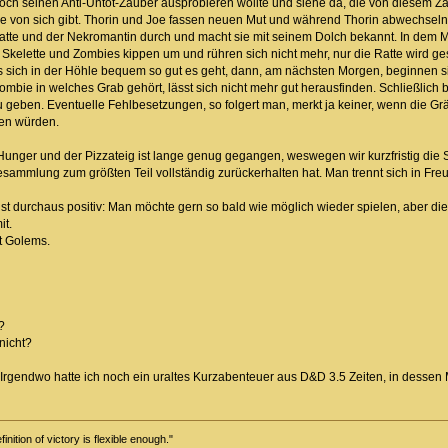
a noch seinen Anti-Untot-Zauber ausprobieren wollte und siehe da, die von diesem 
von sich gibt. Thorin und Joe fassen neuen Mut und während Thorin abwechselnd 
r Ratte und der Nekromantin durch und macht sie mit seinem Dolch bekannt. In dem 
 Skelette und Zombies kippen um und rühren sich nicht mehr, nur die Ratte wird ges
ich in der Höhle bequem so gut es geht, dann, am nächsten Morgen, beginnen sie
ombie in welches Grab gehört, lässt sich nicht mehr gut herausfinden. Schließlic
u geben. Eventuelle Fehlbesetzungen, so folgert man, merkt ja keiner, wenn die Gr
en würden.
 Hunger und der Pizzateig ist lange genug gegangen, weswegen wir kurzfristig die
sammlung zum größten Teil vollständig zurückerhalten hat. Man trennt sich in Fre
t durchaus positiv: Man möchte gern so bald wie möglich wieder spielen, aber diesm
it.
it Golems.
?
nicht?
 Irgendwo hatte ich noch ein uraltes Kurzabenteuer aus D&D 3.5 Zeiten, in dessen 
inition of victory is flexible enough."