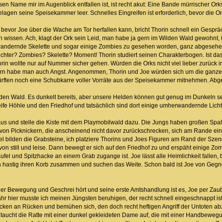
n Name mir im Augenblick entfallen ist, ist recht akut: Eine Bande mürrischer Ork
agen seine Speisekammer leer. Schnelles Eingreifen ist erforderlich, bevor die 
 bevor Joe über die Wache am Tor herfallen kann, bricht Thorin schnell ein Gesprä
in wissen. Ach, klagt der Ork sein Leid, man habe ja gern im Wilden Wald gewohnt,
wandernde Skelette und sogar einige Zombies zu gesehen worden, ganz abgesehen
chter? Zombies? Skelette? Moment! Thorin studiert seinen Charakterbogen. Ist das 
horin wollte nur auf Nummer sicher gehen. Würden die Orks nicht viel lieber zurück
tern habe man auch Angst. Angenommen, Thorin und Joe würden sich um die ganz
ürften noch eine Schubkarre voller Vorräte aus der Speisekammer mitnehmen. Abgem
den Wald. Es dunkelt bereits, aber unsere Helden können gut genug im Dunkeln seh
fe Höhle und den Friedhof und tatsächlich sind dort einige umherwandernde Licht
aus und stelle die Kiste mit dem Playmobilwald dazu. Die Jungs haben großen Spa
on Picknickern, die anscheinend nicht davor zurückschrecken, sich am Rande ein
l bilden die Grabsteine, ich platziere Thorins und Joes Figuren am Rand der Szener
on still und leise. Dann bewegt er sich auf den Friedhof zu und erspäht einige Zo
fel und Spitzhacke an einem Grab zugange ist. Joe lässt alle Heimlichkeit fallen, bl
 hastig ihren Korb zusammen und suchen das Weite. Schon bald ist Joe von Gegner
r Bewegung und Geschrei hört und seine erste Amtshandlung ist es, Joe per Zaube
 hier musste ich meinen Jüngsten beruhigen, der recht schnell eingeschnappt ist
ücken an Rücken und bemühen sich, den doch recht heftigen Angriff der Untoten ab
taucht die Ratte mit einer dunkel gekleideten Dame auf, die mit einer Handbewegun