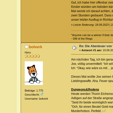
Gut, ich habe hier offenbar zw
Kinder würden am liebsten käm
Mal werde ich darauf achten, 
zwei Stunden gedauert. Dass di
unser letzter Ausflug in Richt
«
Letzte Änderung: 18.09.2023 | 2
"Anyone can be a winner if their def
- DM of the Rings
Re: Die Abenteuer von 
bolverk
«
Antwort #1 am:
19.09.20
Hero
Am nächsten Tag, ich bin gera
Joe, völlig unvermittelt: “Ich 
Ich: “Okay, wie wäre es mit… je
Dieses Mal wollte Joe seinen 
Lieblingswaffe. Aha. Feuer spu
Dungeons&Redens
Beiträge: 1.775
Heute werden Thorin Eichensc
Geschlecht:
Adligen auf der Straße anges
Username: bolverk
“Seid ihr beide womöglich wa
“Och, für einen Beutel Gold ma
Murderhobos. Perfekt. -.-’