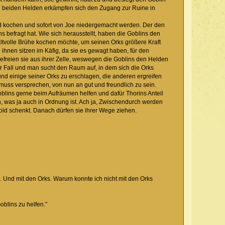
. Die beiden Helden erkämpfen sich den Zugang zur Ruine in
und kochen und sofort von Joe niedergemacht werden. Der den
befragt hat. Wie sich herausstellt, haben die Goblins den
tvolle Brühe kochen möchte, um seinen Orks größere Kraft
ihnen sitzen im Käfig, da sie es gewagt haben, für den
freien sie aus ihrer Zelle, weswegen die Goblins den Helden
r Fall und man sucht den Raum auf, in dem sich die Orks
und einige seiner Orks zu erschlagen, die anderen ergreifen
uss versprechen, von nun an gut und freundlich zu sein.
ins gerne beim Aufräumen helfen und dafür Thorins Anteil
en, was ja auch in Ordnung ist. Ach ja, Zwischendurch werden
old schenkt. Danach dürfen sie ihrer Wege ziehen.
n. Und mit den Orks. Warum konnte ich nicht mit den Orks
oblins zu helfen.”