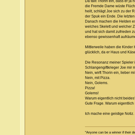
Da fällt Thorin ein, dass er j
die Fremde Dame wüste Flüche 
heilt, schlägt Joe sich zu de
der Spuk ein Ende. Die letzten
Danach machen die Helden es s
welches Skelett und welcher Z
und hat sich damit zufrieden z
ebenso gewissenhaft aufräum
Mittlerweile haben die Kinder
glücklich, da er Haus und Käse
Die Resonanz meiner Spieler is
Schlangengiftkrieger Joe mir m
Nein, wirft Thorin ein, lieber m
Nein, mit Pizza.
Nein, Golems.
Pizza!
Golems!
Warum eigentlich nicht beides
Gute Frage. Warum eigentlich 
Ich mache eine geistige Notiz.
"Anyone can be a winner if their def