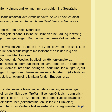
weißen Helmen, und kommen mit den beiden ins Gespräch.
st aus blankem Idealismus handeln. Soweit habe ich nicht
esen, aber jetzt habe ich den Salat: Sie sind Heroes for
ten würden? Selbstverfreilich.
Nani
getauft habe. Erst heute ist ihnen eine Ladung Pizzateig
h ganz weggegangen. Ragnar war die ganze Zeit im Laden und
n sie wissen. Ach, da gehe es nur zum Heizraum. Die Backstube
 Helden schlussfolgern messerscharf, dass der Teig dort
 Snorri nachbacken kann.
im Dungeon der Woche. Es gilt einen Höhlenkomplex zu
s, dass es sich überhaupt nicht um Lava, sondern um blubbernd
 Ströme zu breit sind, springen Thorin und Joe auf große, auf
en. Einige Brandblasen ziehen sie sich dabei zu (die leidigen
iste krame, um eine Miniatur für den Endgegner zu
in der sie eine leere Teigschale vorfinden, sowie einige
inen ziemlich guten Treffer mit seinem Giftdolch, dann bricht
 greift sofort an. Im Kampfgetümmel kommt Joe selbständig auf
kelheitszauber (bekanntermaßen ist Joe ein Dunkelelf)
ne und baut den Zaubereffekt kurzerhand aus Lego um den
Kopf
uckt.