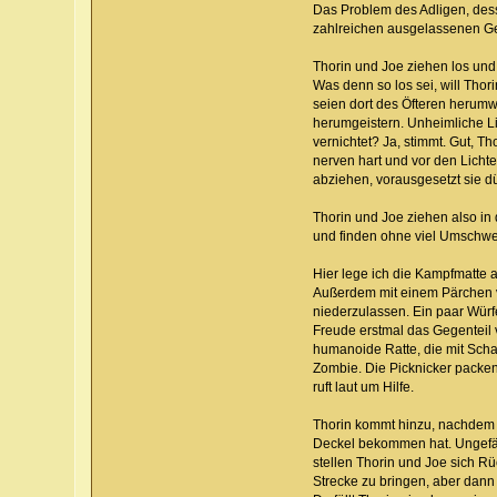
Das Problem des Adligen, desse
zahlreichen ausgelassenen Gel
Thorin und Joe ziehen los und
Was denn so los sei, will Thor
seien dort des Öfteren herum
herumgeistern. Unheimliche Li
vernichtet? Ja, stimmt. Gut, T
nerven hart und vor den Lich
abziehen, vorausgesetzt sie d
Thorin und Joe ziehen also in 
und finden ohne viel Umschwei
Hier lege ich die Kampfmatte 
Außerdem mit einem Pärchen v
niederzulassen. Ein paar Würfe
Freude erstmal das Gegenteil v
humanoide Ratte, die mit Schau
Zombie. Die Picknicker packen
ruft laut um Hilfe.
Thorin kommt hinzu, nachdem e
Deckel bekommen hat. Ungefähr
stellen Thorin und Joe sich R
Strecke zu bringen, aber dann 