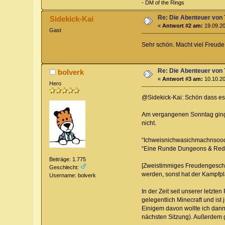
- DM of the Rings
Re: Die Abenteuer von 
Sidekick-Kai
«
Antwort #2 am:
19.09.20
Gast
Sehr schön. Macht viel Freude
Re: Die Abenteuer von 
bolverk
«
Antwort #3 am:
10.10.20
Hero
@Sidekick-Kai: Schön dass es g
Am vergangenen Sonntag ging e
nicht.
“Ichweisnichwasichmachnsoo
“Eine Runde Dungeons & Reden
Beiträge: 1.775
[Zweistimmiges Freudengeschr
Geschlecht:
werden, sonst hat der Kampfpl
Username: bolverk
In der Zeit seit unserer letzt
gelegentlich Minecraft und ist
Einigem davon wollte ich dann
nächsten Sitzung). Außerdem g