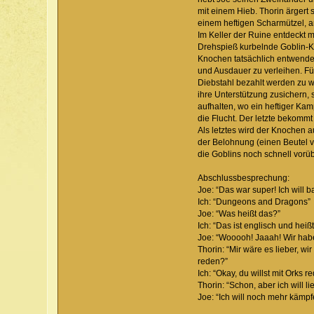
mit einem Hieb. Thorin ärgert 
einem heftigen Scharmützel, 
Im Keller der Ruine entdeckt 
Drehspieß kurbelnde Goblin-Kü
Knochen tatsächlich entwende
und Ausdauer zu verleihen. Für
Diebstahl bezahlt werden zu w
ihre Unterstützung zusichern,
aufhalten, wo ein heftiger Kam
die Flucht. Der letzte bekomm
Als letztes wird der Knochen
der Belohnung (einen Beutel vo
die Goblins noch schnell vorü
Abschlussbesprechung:
Joe: “Das war super! Ich will 
Ich: “Dungeons and Dragons”
Joe: “Was heißt das?”
Ich: “Das ist englisch und heiß
Joe: “Wooooh! Jaaah! Wir habe
Thorin: “Mir wäre es lieber, w
reden?”
Ich: “Okay, du willst mit Orks
Thorin: “Schon, aber ich will l
Joe: “Ich will noch mehr kämpf