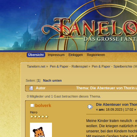
Übersicht
Impressum
Einloggen
Registrieren
Tanelorn.net
»
Pen & Paper - Rollenspiel
»
Pen & Paper - Spielberichte
(M
Seiten: [
1
]
Nach unten
Autor
Thema: Die Abenteuer von Thorin 
0 Mitglieder und 1 Gast betrachten dieses Thema.
Die Abenteuer von Thor
bolverk
«
am:
18.09.2023 | 17:02 »
Hero
Meine Kinder traten neulich -
wollen. Die kriegen natürlich
unserer, bei den Kindern hoch
Mit meinem Großen habe ich das