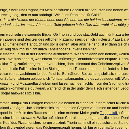
Zwerge, Snorri und Ragnar, mit Mehl bestäubte Gesellen mit Schürzen und hohen 
urechtgelegt, den er nun anbringt: “Wir lösen Probleme für Gold.”
, dass die Helden der Kinderserien oder Büchern die die beiden konsumieren, mei
edankenlos im ersten Abenteuer Gold geboten habe. Das wäre wohl nicht nötig gew
ri wechseln vielsagende Blicke. Ob Thorin und Joe statt Gold auch für Pizza arbei
iden Zwerge sind Besitzer des örtlichen Pizzaimbisses, den ich im Geiste
Pizza Dai 
ag unter einem Handtuch und sollte gehen, aber anscheinend ist er dann gleic
er Teig den Imbiss nicht durch Fenster oder Tür verlassen hat.
e eiserne Falltür in der Backstube aufmerksam. Was sich denn dort befinde, wolle
hen Lavafluss beheizt, was einem das mühselige Brennholzhacken erspare. Unsere
ist klar: Teig zurückbringen oder vernichten, damit niemand das Geheimrezept von
o durch die Falltür, eine in den Stein gehauene Treppe hinab und befindet sich 
ise von Lavaströmen teilüberflutet ist. Bei näherer Betrachtung stellt sich herau
r Soße entsteigen gelegentlich Tomatensalamander, die es zu besiegen gilt. Wo die
omaten- und Mozzarellascheiben und lassen sich gemächlich von der Strömung trag
anzen kommen sie gut voran, während ich in der unter dem Tisch stehenden Legok
n sogar halbwegs stolz bin.
rsen Jump&Run-Einlagen kommen die beiden in einer Art unterirdischer Küche an, 
alami zersägen. Joe schleicht sich an den ersten Gegner von hinten an und landet e
npool in der Mitte des Raumes taucht eine mehrere Meter große
Teiggestalt
auf und
hatte eine kleine schwarze Wolke auf seinen Charakterbogen gemalt, die seinen Dun
en Kopf des Pizzamonsters herum platziert. Thorin sammelt einige schwarze Stei
 dem Bild symbolisieren das Küchenpersonal) herum. Ich bin einigermaßen beeindr