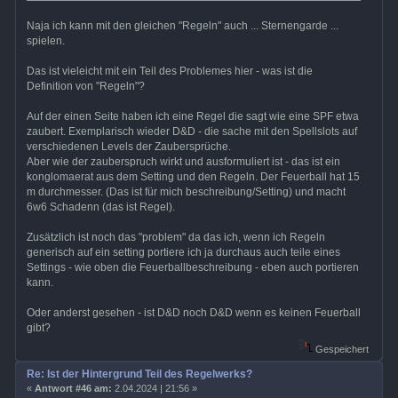
Naja ich kann mit den gleichen "Regeln" auch ... Sternengarde ...
spielen.
Das ist vieleicht mit ein Teil des Problemes hier - was ist die
Definition von "Regeln"?
Auf der einen Seite haben ich eine Regel die sagt wie eine SPF etwa
zaubert. Exemplarisch wieder D&D - die sache mit den Spellslots auf
verschiedenen Levels der Zaubersprüche.
Aber wie der zauberspruch wirkt und ausformuliert ist - das ist ein
konglomaerat aus dem Setting und den Regeln. Der Feuerball hat 15
m durchmesser. (Das ist für mich beschreibung/Setting) und macht
6w6 Schadenn (das ist Regel).
Zusätzlich ist noch das "problem" da das ich, wenn ich Regeln
generisch auf ein setting portiere ich ja durchaus auch teile eines
Settings - wie oben die Feuerballbeschreibung - eben auch portieren
kann.
Oder anderst gesehen - ist D&D noch D&D wenn es keinen Feuerball
gibt?
Gespeichert
Re: Ist der Hintergrund Teil des Regelwerks?
«
Antwort #46 am:
2.04.2024 | 21:56 »