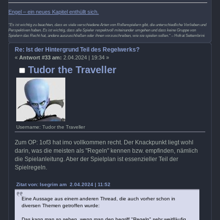
Engel – ein neues Kapitel enthüllt sich.
“Es ist wichtig zu beachten, dass es viele verschiedene Arten von Rollenspielern gibt, die unterschiedliche Vorlieben und
Perspektiven haben. Es ist wichtig, dass alle Spieler respektvoll miteinander umgehen und dass keine Gruppe von
Spielern das Recht hat, andere auszuschließen oder ihnen vorzuschreiben, wie sie spielen sollen.“
– Hofrat Settembrini
Re: Ist der Hintergrund Teil des Regelwerks?
«
Antwort #33 am:
2.04.2024 | 19:34 »
Tudor the Traveller
Username: Tudor the Traveller
Zum OP: 1of3 hat imo vollkommen recht. Der Knackpunkt liegt wohl
darin, was die meisten als "Regeln" kennen bzw. empfinden, nämlich
die Spielanleitung. Aber der Spielplan ist essenzieller Teil der
Spielregeln.
Zitat von: Isegrim am 2.04.2024 | 11:52
Eine Aussage aus einem anderen Thread, die auch vorher schon in
diversen Themen getroffen wurde:
Das kann man so sehen, wenn man den begriff "Regeln" sehr weitlläufig