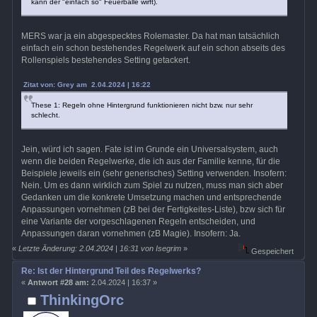
kann der "einfach so" Feuerbälle wirft).
MERS war ja ein abgespecktes Rolemaster. Da hat man tatsächlich
einfach ein schon bestehendes Regelwerk auf ein schon abseits des
Rollenspiels bestehendes Setting getackert.
Zitat von: Grey am 2.04.2024 | 16:22
These 1: Regeln ohne Hintergrund funktionieren nicht bzw. nur sehr
schlecht.
Jein, würd ich sagen. Fate ist im Grunde ein Universalsystem, auch
wenn die beiden Regelwerke, die ich aus der Familie kenne, für die
Beispiele jeweils ein (sehr generisches) Setting verwenden. Insofern:
Nein. Um es dann wirklich zum Spiel zu nutzen, muss man sich aber
Gedanken um die konkrete Umsetzung machen und entsprechende
Anpassungen vornehmen (zB bei der Fertigkeites-Liste), bzw sich für
eine Variante der vorgeschlagenen Regeln entscheiden, und
Anpassungen daran vornehmen (zB Magie). Insofern: Ja.
«
Letzte Änderung: 2.04.2024 | 16:31 von Isegrim
»
Gespeichert
Re: Ist der Hintergrund Teil des Regelwerks?
«
Antwort #28 am:
2.04.2024 | 16:37 »
ThinkingOrc