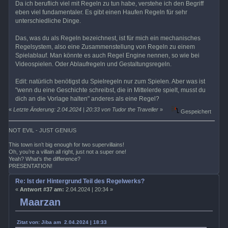
Da ich beruflich viel mit Regeln zu tun habe, verstehe ich den Begriff
eben viel fundamentaler. Es gibt einen Haufen Regeln für sehr
unterschiedliche Dinge.
Das, was du als Regeln bezeichnest, ist für mich ein mechanisches
Regelsystem, also eine Zusammenstellung von Regeln zu einem
Spielablauf. Man könnte es auch Regel Engine nennen, so wie bei
Videospielen. Oder Ablaufregeln und Gestaltungsregeln.
Edit: natürlich benötigst du Spielregeln nur zum Spielen. Aber was ist
"wenn du eine Geschichte schreibst, die in Mittelerde spielt, musst du
dich an die Vorlage halten" anderes als eine Regel?
«
Letzte Änderung: 2.04.2024 | 20:33 von Tudor the Traveller
»
Gespeichert
NOT EVIL - JUST GENIUS
This town isn’t big enough for two supervillains!
Oh, you’re a villain all right, just not a super one!
Yeah? What’s the difference?
PRESENTATION!
Re: Ist der Hintergrund Teil des Regelwerks?
«
Antwort #37 am:
2.04.2024 | 20:34 »
Maarzan
Zitat von: Jiba am 2.04.2024 | 18:33