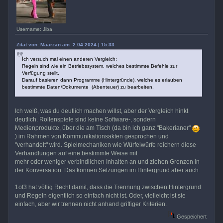
Username: Jiba
Zitat von: Maarzan am 2.04.2024 | 15:33
Ich versuch mal einen anderen Vergleich:
Regeln sind wie ein Betriebssystem, welches bestimmte Befehle zur
Verfügung stellt.
Darauf basieren dann Programme (Hintergründe), welche es erlauben
bestimmte Daten/Dokumente (Abenteuer) zu bearbeiten.
Ich weiß, was du deutlich machen willst, aber der Vergleich hinkt
deutlich. Rollenspiele sind keine Software-, sondern
Medienprodukte, über die am Tisch (da bin ich ganz "Bakerianer"
) im Rahmen von Kommunikationsakten gesprochen und
"verhandelt" wird. Spielmechaniken wie Würfelwürfe reichern diese
Verhandlungen auf eine bestimmte Weise mit
mehr oder weniger verbindlichen Inhalten an und ziehen Grenzen in
der Konversation. Das können Setzungen im Hintergrund aber auch.
1of3 hat völlig Recht damit, dass die Trennung zwischen Hintergrund
und Regeln eigentlich so einfach nicht ist. Oder, vielleicht ist sie
einfach, aber wir trennen nicht anhand griffiger Kriterien.
Gespeichert