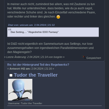
In meiner auch nicht, zumindest bei allem, was mit Zauberei zu tun
hat. Wollte nur unterstreichen, dass beides, wie du ja auch sagst,
verschiedene Schuhe sind. Je nach Einzelfall verschiedene Paare,
oder rechter und linker des gleichen.
Zitat von: unicum am 2.04.2024 | 21:12
Das Setting,... "Abgedrehte EDO Fantasy"
Ist D&D nicht eigentlich ein Sammelsurium aus Settings, nur lose
zusammengehalten von irgendwelchen Paralleldimensionen und
den Magieregeln?
«
Letzte Änderung: 2.04.2024 | 21:14 von Isegrim
»
Gespeichert
Re: Ist der Hintergrund Teil des Regelwerks?
«
Antwort #42 am:
2.04.2024 | 21:16 »
Tudor the Traveller
Username: Tudor the Traveller