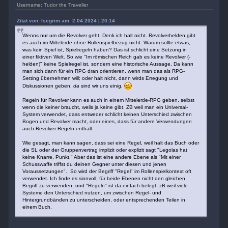
Username: Tudor the Traveller
Zitat von: Isegrim am 2.04.2024 | 20:14
Wenns nur um die Revolver geht: Denk ich halt nicht. Revolverhelden gibt
es auch im Mittelerde ohne Rollenspielbezug nicht. Warum sollte etwas,
was kein Spiel ist, Spielregeln haben? Das ist schlicht eine Setzung in
einer fiktiven Welt. So wie "Im römischen Reich gab es keine Revolver (-
helden)" keine Spielregel ist, sondern eine historische Aussage. Da kann
man sich dann für ein RPG dran orientieren, wenn man das als RPG-
Setting übernehmen will; oder halt nicht, dann wirds Erregung und
Diskussionen geben,
da
sind wir uns einig.
Regeln für Revolver kann es auch in einem Mittelerde-RPG geben, selbst
wenn die keiner braucht, weils ja keine gibt. ZB weil man ein Universal-
System verwendet, dass entweder schlicht keinen Unterschied zwischen
Bogen und Revolver macht, oder eines, dass für andere Verwendungen
auch Revolver-Regeln enthält.
Wie gesagt, man kann sagen, dass sei eine Regel, weil halt das Buch oder
die SL oder der Gruppenvertrag implizit oder explizit sagt "Legolas hat
keine Knarre. Punkt." Aber das ist eine andere Ebene als "Mit einer
Schusswaffe triffst du deinen Gegner unter diesen und jenen
Voraussetzungen". So wird der Begriff "Regel" im Rollenspielkontext oft
verwendet. Ich finde es sinnvoll, für beide Ebenen nicht den gleichen
Begriff zu verwenden, und "Regeln" ist da einfach belegt; zB weil viele
Systeme den Unterschied nutzen, um zwischen Regel- und
Hintergrundbänden zu unterscheiden, oder entsprechenden Teilen in
einem Buch.