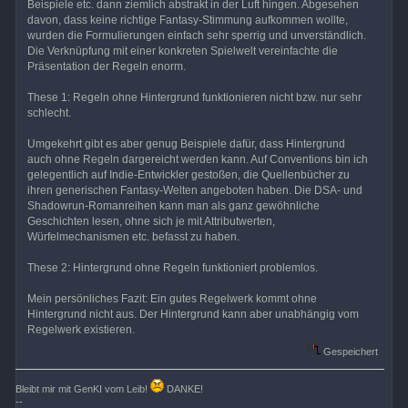
Beispiele etc. dann ziemlich abstrakt in der Luft hingen. Abgesehen
davon, dass keine richtige Fantasy-Stimmung aufkommen wollte,
wurden die Formulierungen einfach sehr sperrig und unverständlich.
Die Verknüpfung mit einer konkreten Spielwelt vereinfachte die
Präsentation der Regeln enorm.
These 1: Regeln ohne Hintergrund funktionieren nicht bzw. nur sehr
schlecht.
Umgekehrt gibt es aber genug Beispiele dafür, dass Hintergrund
auch ohne Regeln dargereicht werden kann. Auf Conventions bin ich
gelegentlich auf Indie-Entwickler gestoßen, die Quellenbücher zu
ihren generischen Fantasy-Welten angeboten haben. Die DSA- und
Shadowrun-Romanreihen kann man als ganz gewöhnliche
Geschichten lesen, ohne sich je mit Attributwerten,
Würfelmechanismen etc. befasst zu haben.
These 2: Hintergrund ohne Regeln funktioniert problemlos.
Mein persönliches Fazit: Ein gutes Regelwerk kommt ohne
Hintergrund nicht aus. Der Hintergrund kann aber unabhängig vom
Regelwerk existieren.
Gespeichert
Bleibt mir mit GenKI vom Leib!
DANKE!
--