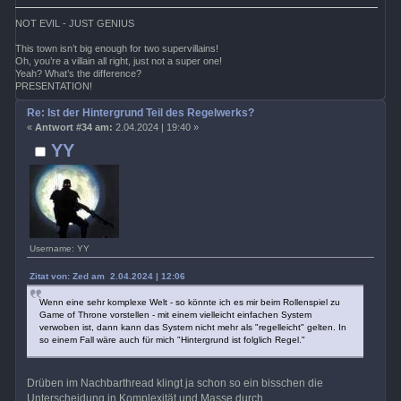
NOT EVIL - JUST GENIUS
This town isn’t big enough for two supervillains!
Oh, you’re a villain all right, just not a super one!
Yeah? What’s the difference?
PRESENTATION!
Re: Ist der Hintergrund Teil des Regelwerks?
«
Antwort #34 am:
2.04.2024 | 19:40 »
YY
Username: YY
Zitat von: Zed am 2.04.2024 | 12:06
Wenn eine sehr komplexe Welt - so könnte ich es mir beim Rollenspiel zu
Game of Throne vorstellen - mit einem vielleicht einfachen System
verwoben ist, dann kann das System nicht mehr als "regelleicht" gelten. In
so einem Fall wäre auch für mich "Hintergrund ist folglich Regel."
Drüben im Nachbarthread klingt ja schon so ein bisschen die
Unterscheidung in Komplexität und Masse durch.