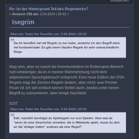
Gespeichert
Re: Ist der Hintergrund Teil des Regelwerks?
«
Antwort #38 am:
2.04.2024 | 20:42 »
Isegrim
Zitat von: Tudor the Traveller am 2.04.2024 | 20:31
Da ich beruflich viel mit Regeln zu tun habe, verstehe ich den Begriff eben
viel fundamentaler. Es gibt einen Haufen Regeln für sehr unterschiedliche
Dinge.
Mag sein, aber es macht die Kommunikation im Rollenspiel-Bereich
halt schwieriger, da es in meiner Wahrnehmung nicht dem
allgemeinen Sprachgebrauch entspricht. Eine neue Edition der DSA-
Regeln mag die Zechen-Regeln ändern, aber nicht, was Premer
Feuer ist. Ich seh einfach keinen Vorteil darin, beides unter einem
Begriff zu subsumieren, aber einige Nachteile.
EDIT
Zitat von: Tudor the Traveller am 2.04.2024 | 20:31
Edit: natürlich benötigst du Spielregeln nur zum Spielen. Aber was ist
"wenn du eine Geschichte schreibst, die in Mittelerde spielt, musst du dich
an die Vorlage halten" anderes als eine Regel?