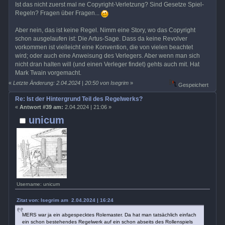
Ist das nicht zuerst mal ne Copyright-Verletzung? Sind Gesetze Spiel-
Regeln? Fragen über Fragen...
Aber nein, das ist keine Regel. Nimm eine Story, wo das Copyright
schon ausgelaufen ist: Die Artus-Sage. Dass da keine Revolver
vorkommen ist vielleicht eine Konvention, die von vielen beachtet
wird; oder auch eine Anweisung des Verlegers. Aber wenn man sich
nicht dran halten will (und einen Verleger findet) gehts auch mit. Hat
Mark Twain vorgemacht.
«
Letzte Änderung: 2.04.2024 | 20:50 von Isegrim
»
Gespeichert
Re: Ist der Hintergrund Teil des Regelwerks?
«
Antwort #39 am:
2.04.2024 | 21:06 »
unicum
Username: unicum
Zitat von: Isegrim am 2.04.2024 | 16:24
MERS war ja ein abgespecktes Rolemaster. Da hat man tatsächlich einfach
ein schon bestehendes Regelwerk auf ein schon abseits des Rollenspiels