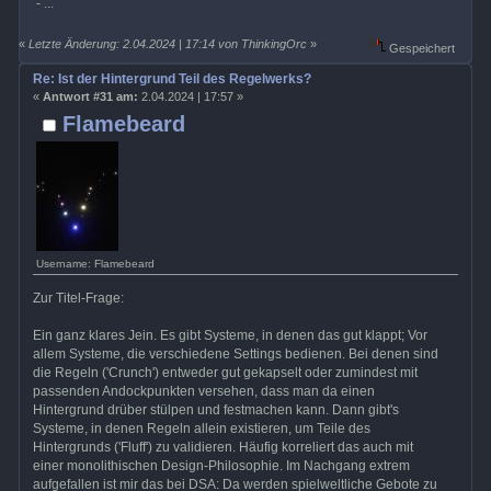
- ...
«
Letzte Änderung: 2.04.2024 | 17:14 von ThinkingOrc
»
Gespeichert
Re: Ist der Hintergrund Teil des Regelwerks?
«
Antwort #31 am:
2.04.2024 | 17:57 »
Flamebeard
Username: Flamebeard
Zur Titel-Frage:
Ein ganz klares Jein. Es gibt Systeme, in denen das gut klappt; Vor
allem Systeme, die verschiedene Settings bedienen. Bei denen sind
die Regeln ('Crunch') entweder gut gekapselt oder zumindest mit
passenden Andockpunkten versehen, dass man da einen
Hintergrund drüber stülpen und festmachen kann. Dann gibt's
Systeme, in denen Regeln allein existieren, um Teile des
Hintergrunds ('Fluff') zu validieren. Häufig korreliert das auch mit
einer monolithischen Design-Philosophie. Im Nachgang extrem
aufgefallen ist mir das bei DSA: Da werden spielweltliche Gebote zu