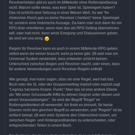
Revolverhelden gibt es auch im Mittelerde ohne Rollenspielbezug
nicht. Warum sollte etwas, was kein Spiel ist, Spielregeln haben?
Das ist schlicht eine Setzung in einer fiktiven Welt. So wie "Im
römischen Reich gab es keine Revolver (-helden)" keine Spielregel
ist, sondern eine historische Aussage. Da kann man sich dann für ein
RPG dran orientieren, wenn man das als RPG-Setting übernehmen
will; oder halt nicht, dann wirds Erregung und Diskussionen geben,
da
sind wir uns einig.
Regeln für Revolver kann es auch in einem Mittelerde-RPG geben,
selbst wenn die keiner braucht, weils ja keine gibt. ZB weil man ein
Universal-System verwendet, dass entweder schlicht keinen
Unterschied zwischen Bogen und Revolver macht, oder eines, dass
für andere Verwendungen auch Revolver-Regeln enthält.
Wie gesagt, man kann sagen, dass sei eine Regel, weil halt das
Buch oder die SL oder der Gruppenvertrag implizit oder explizit sagt
"Legolas hat keine Knarre. Punkt." Aber das ist eine andere Ebene
als "Mit einer Schusswaffe triffst du deinen Gegner unter diesen und
jenen Voraussetzungen". So wird der Begriff "Regel" im
Rollenspielkontext oft verwendet. Ich finde es sinnvoll, für beide
Ebenen nicht den gleichen Begriff zu verwenden, und "Regeln" ist da
einfach belegt; zB weil viele Systeme den Unterschied nutzen, um
zwischen Regel- und Hintergrundbänden zu unterscheiden, oder
entsprechenden Teilen in einem Buch.