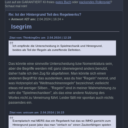
Lust auf ein GARANTIERT KI-freies
gutes Buch
oder
packendes Rollenspiel
?
Schaut mal rein!
Re: Ist der Hintergrund Teil des Regelwerks?
«
Antwort #27 am:
2.04.2024 | 16:24 »
Isegrim
Zitat von: ThinkingOrc am 2.04.2024 | 12:28
Ich empfinde die Unterscheidung in Spielmechanik und Hintergrund,
beides als Teil der Regeln als zutreffende Definition.
Das könnte eine sinnvolle Unterscheidung bzw Nomenklatura sein,
aber die Begriffe werden mE ganz überwiegend anders benutzt,
daher halte ich den Zug für abgefahren. Man könnte sich einen
anderen Begriff für das ausdenken, was du hier "Regeln" nennst, und
was Hotzenplot als "Weltmaschinenregeln" bezeichnet; vielleicht
etwas mit weniger Silben... "Regeln" sind in meiner Wahrnehmung zu
sehr die "Spielmechaniken", als das eine andere Nutzung des
Wortes nicht zu Verwirrung führt. Leider fällt mir spontan auch nichts
passendes ein.
Zitat von: unicum am 2.04.2024 | 16:15
Exemplarisch mal MERS das ein Regelwerk hat das so IMHO garnicht zum
Hintergrund passt (also das man "einfach so" einen Zauberfähigen spielen