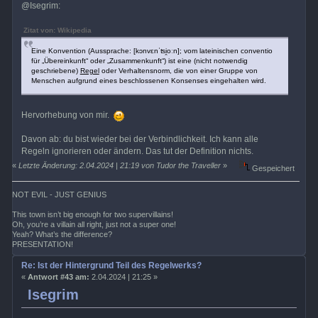
@Isegrim:
Zitat von: Wikipedia
Eine Konvention (Aussprache: [kɔnvɛnˈʦi̯oːn]; vom lateinischen conventio
für „Übereinkunft“ oder „Zusammenkunft“) ist eine (nicht notwendig
geschriebene)
Regel
oder Verhaltensnorm, die von einer Gruppe von
Menschen aufgrund eines beschlossenen Konsenses eingehalten wird.
Hervorhebung von mir.
Davon ab: du bist wieder bei der Verbindlichkeit. Ich kann alle
Regeln ignorieren oder ändern. Das tut der Definition nichts.
«
Letzte Änderung: 2.04.2024 | 21:19 von Tudor the Traveller
»
Gespeichert
NOT EVIL - JUST GENIUS
This town isn’t big enough for two supervillains!
Oh, you’re a villain all right, just not a super one!
Yeah? What’s the difference?
PRESENTATION!
Re: Ist der Hintergrund Teil des Regelwerks?
«
Antwort #43 am:
2.04.2024 | 21:25 »
Isegrim