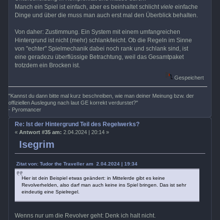
Manch ein Spiel ist einfach, aber es beinhaltet schlicht
viele
einfache
Dinge und über die muss man auch erst mal den Überblick behalten.
Von daher: Zustimmung. Ein System mit einem umfangreichen
Hintergrund ist nicht (mehr) schlank/leicht. Ob die Regeln im Sinne
von "echter" Spielmechanik dabei noch rank und schlank sind, ist
eine geradezu überflüssige Betrachtung, weil das Gesamtpaket
trotzdem ein Brocken ist.
Gespeichert
"Kannst du dann bitte mal kurz beschreiben, wie man deiner Meinung bzw. der
offiziellen Auslegung nach laut GE korrekt verdurstet?"
- Pyromancer
Re: Ist der Hintergrund Teil des Regelwerks?
«
Antwort #35 am:
2.04.2024 | 20:14 »
Isegrim
Zitat von: Tudor the Traveller am 2.04.2024 | 19:34
Hier ist dein Beispiel etwas geändert: in Mittelerde gibt es keine
Revolverhelden, also darf man auch keine ins Spiel bringen. Das ist sehr
eindeutig eine Spielregel.
Wenns nur um die Revolver geht: Denk ich halt nicht.