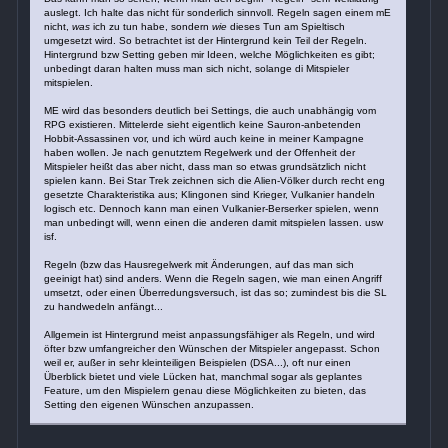
auslegt. Ich halte das nicht für sonderlich sinnvoll. Regeln sagen einem mE
nicht,
was
ich zu tun habe, sondern
wie
dieses Tun am Spieltisch
umgesetzt wird. So betrachtet ist der Hintergrund kein Teil der Regeln.
Hintergrund bzw Setting geben mir Ideen, welche Möglichkeiten es gibt;
unbedingt daran halten muss man sich nicht, solange di Mitspieler
mitspielen.
ME wird das besonders deutlich bei Settings, die auch unabhängig vom
RPG existieren. Mittelerde sieht eigentlich keine Sauron-anbetenden
Hobbit-Assassinen vor, und ich würd auch keine in meiner Kampagne
haben wollen. Je nach genutztem Regelwerk und der Offenheit der
Mitspieler heißt das aber nicht, dass man so etwas grundsätzlich nicht
spielen kann. Bei Star Trek zeichnen sich die Alien-Völker durch recht eng
gesetzte Charakteristika aus; Klingonen sind Krieger, Vulkanier handeln
logisch etc. Dennoch kann man einen Vulkanier-Berserker spielen, wenn
man unbedingt will, wenn einen die anderen damit mitspielen lassen. usw
isf.
Regeln (bzw das Hausregelwerk mit Änderungen, auf das man sich
geeinigt hat) sind anders. Wenn die Regeln sagen, wie man einen Angriff
umsetzt, oder einen Überredungsversuch, ist das so; zumindest bis die SL
zu handwedeln anfängt...
Allgemein ist Hintergrund meist anpassungsfähiger als Regeln, und wird
öfter bzw umfangreicher den Wünschen der Mitspieler angepasst. Schon
weil er, außer in sehr kleinteiligen Beispielen (DSA...), oft nur einen
Überblick bietet und viele Lücken hat, manchmal sogar als geplantes
Feature, um den Mispielern genau diese Möglichkeiten zu bieten, das
Setting den eigenen Wünschen anzupassen.