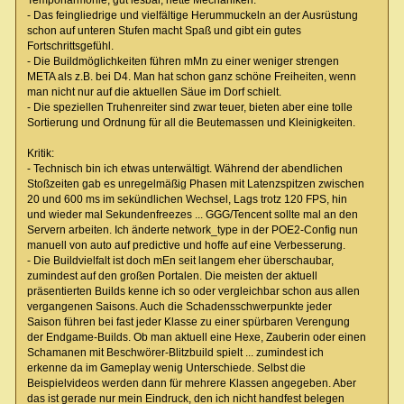
Tempoharmonie, gut lesbar, nette Mechaniken.
- Das feingliedrige und vielfältige Herummuckeln an der Ausrüstung
schon auf unteren Stufen macht Spaß und gibt ein gutes
Fortschrittsgefühl.
- Die Buildmöglichkeiten führen mMn zu einer weniger strengen
META als z.B. bei D4. Man hat schon ganz schöne Freiheiten, wenn
man nicht nur auf die aktuellen Säue im Dorf schielt.
- Die speziellen Truhenreiter sind zwar teuer, bieten aber eine tolle
Sortierung und Ordnung für all die Beutemassen und Kleinigkeiten.
Kritik:
- Technisch bin ich etwas unterwältigt. Während der abendlichen
Stoßzeiten gab es unregelmäßig Phasen mit Latenzspitzen zwischen
20 und 600 ms im sekündlichen Wechsel, Lags trotz 120 FPS, hin
und wieder mal Sekundenfreezes ... GGG/Tencent sollte mal an den
Servern arbeiten. Ich änderte network_type in der POE2-Config nun
manuell von auto auf predictive und hoffe auf eine Verbesserung.
- Die Buildvielfalt ist doch mEn seit langem eher überschaubar,
zumindest auf den großen Portalen. Die meisten der aktuell
präsentierten Builds kenne ich so oder vergleichbar schon aus allen
vergangenen Saisons. Auch die Schadensschwerpunkte jeder
Saison führen bei fast jeder Klasse zu einer spürbaren Verengung
der Endgame-Builds. Ob man aktuell eine Hexe, Zauberin oder einen
Schamanen mit Beschwörer-Blitzbuild spielt ... zumindest ich
erkenne da im Gameplay wenig Unterschiede. Selbst die
Beispielvideos werden dann für mehrere Klassen angegeben. Aber
das ist gerade nur mein Eindruck, den ich nicht handfest belegen