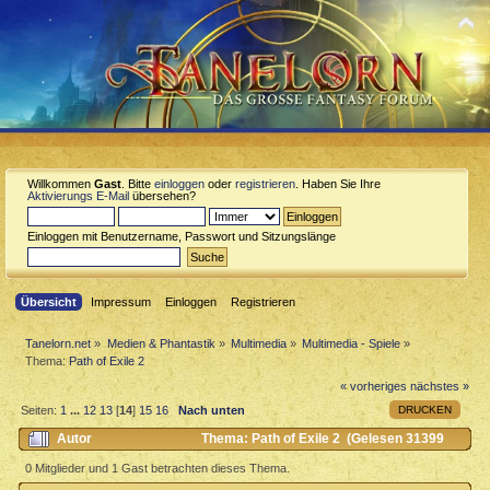
Willkommen
Gast
. Bitte
einloggen
oder
registrieren
. Haben Sie Ihre
Aktivierungs E-Mail
übersehen?
Einloggen mit Benutzername, Passwort und Sitzungslänge
Übersicht
Impressum
Einloggen
Registrieren
Tanelorn.net
»
Medien & Phantastik
»
Multimedia
»
Multimedia - Spiele
»
Thema:
Path of Exile 2
« vorheriges
nächstes »
DRUCKEN
Seiten:
1
...
12
13
[
14
]
15
16
Nach unten
Autor
Thema: Path of Exile 2 (Gelesen 31399
mal)
0 Mitglieder und 1 Gast betrachten dieses Thema.