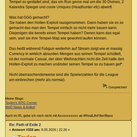
Tempel so gestaltet sind, das ein Run gerne mal um die 30 Divines, 2
Kalandra Spiegel und coole Uniques (Headhunter etc) abwirft.
Was hat GGG gemacht?
Sie haben den Holten-Exploit rausgenommen. Dann haben sie es so
gemacht das man den Tempel einfach so nicht mehr bauen kann.
Diejenigen die bereits einen Tempel haben? Denen kann das egal
sein, weil sie ihre Tempel-Map wie gewohnt laufen können.
Das heißt während Fubgun weiterhin auf Stream zeigt wie er massig
Currency in wirklich absurden Mengen aus seinen Tempel schüttelt,
ist der normale Casual, der über Weihnachten nicht die Zeit hatte den
Holten-Exploit zu machen und/oder seinen Tempel so zu bauen gef*.
Nicht überraschenderweise sind die Spielerzahlen für die League
am einbrechen (mehr als normal).
Gespeichert
Meine Blogs:
Teylen's RPG Corner
WoD News & Artikel
Auch im RL gebe ich mich nicht mit Axxxxxxxxxx ab #RealLifeFilterBlase
Re: Path of Exile 2
«
Antwort #333 am:
8.05.2026 | 22:26 »