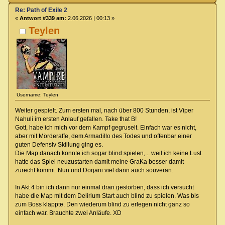
Re: Path of Exile 2
«
Antwort #339 am:
2.06.2026 | 00:13 »
Teylen
Username: Teylen
Weiter gespielt. Zum ersten mal, nach über 800 Stunden, ist Viper
Nahuli im ersten Anlauf gefallen. Take that B!
Gott, habe ich mich vor dem Kampf gegruselt. Einfach war es nicht,
aber mit Mörderaffe, dem Armadillo des Todes und offenbar einer
guten Defensiv Skillung ging es.
Die Map danach konnte ich sogar blind spielen,... weil ich keine Lust
hatte das Spiel neuzustarten damit meine GraKa besser damit
zurecht kommt. Nun und Dorjani viel dann auch souverän.
In Akt 4 bin ich dann nur einmal dran gestorben, dass ich versucht
habe die Map mit dem Delirium Start auch blind zu spielen. Was bis
zum Boss klappte. Den wiederum blind zu erlegen nicht ganz so
einfach war. Brauchte zwei Anläufe. XD