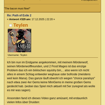
"The bacon must flow!"
Re: Path of Exile 2
«
Antwort #329 am:
17.12.2025 | 22:20 »
Teylen
Username: Teylen
Ich bin nun im Endgame angekommen, mit meinem Mörderwolf,
seinen Mörderwolffreunden, und 2 Frost Mages ist das einzige
Problem das ich ein biiiiischen squishy bin,... also wenn ich nicht
alles in einem Schlag entweder weghaue oder bofroste (meistens
weil kein Mana). Das ganze läuft obwohl ich wegen "choice paralsys"
nach etwa zwei 4er Gems keine MiniGems in meine großen Gems
gesteckt hab. (wobei das Spiel mich aktuell mit 5er zuregnet als wolle
es mir was sagen).
Ansonsten fand ich dieses Video ganz amüsant, mit erstaunlich
vielen Infos über Druiden: