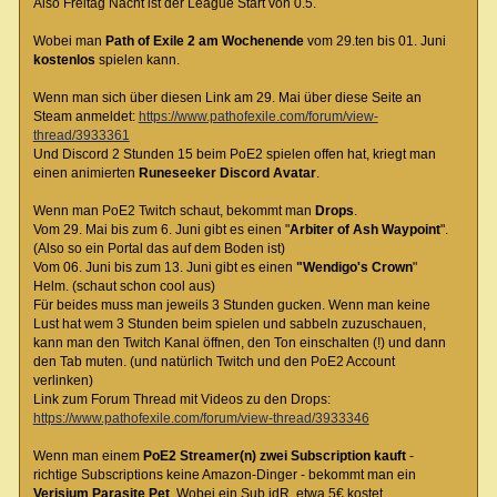
Also Freitag Nacht ist der League Start von 0.5.
Wobei man
Path of Exile 2 am Wochenende
vom 29.ten bis 01. Juni
kostenlos
spielen kann.
Wenn man sich über diesen Link am 29. Mai über diese Seite an
Steam anmeldet:
https://www.pathofexile.com/forum/view-
thread/3933361
Und Discord 2 Stunden 15 beim PoE2 spielen offen hat, kriegt man
einen animierten
Runeseeker Discord Avatar
.
Wenn man PoE2 Twitch schaut, bekommt man
Drops
.
Vom 29. Mai bis zum 6. Juni gibt es einen "
Arbiter of Ash Waypoint
".
(Also so ein Portal das auf dem Boden ist)
Vom 06. Juni bis zum 13. Juni gibt es einen
"Wendigo's Crown
"
Helm. (schaut schon cool aus)
Für beides muss man jeweils 3 Stunden gucken. Wenn man keine
Lust hat wem 3 Stunden beim spielen und sabbeln zuzuschauen,
kann man den Twitch Kanal öffnen, den Ton einschalten (!) und dann
den Tab muten. (und natürlich Twitch und den PoE2 Account
verlinken)
Link zum Forum Thread mit Videos zu den Drops:
https://www.pathofexile.com/forum/view-thread/3933346
Wenn man einem
PoE2 Streamer(n) zwei Subscription kauft
-
richtige Subscriptions keine Amazon-Dinger - bekommt man ein
Verisium Parasite Pet
. Wobei ein Sub idR. etwa 5€ kostet.