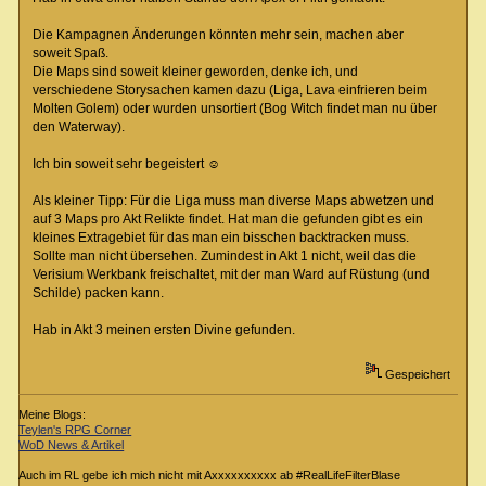
Die Kampagnen Änderungen könnten mehr sein, machen aber
soweit Spaß.
Die Maps sind soweit kleiner geworden, denke ich, und
verschiedene Storysachen kamen dazu (Liga, Lava einfrieren beim
Molten Golem) oder wurden unsortiert (Bog Witch findet man nu über
den Waterway).
Ich bin soweit sehr begeistert ☺️
Als kleiner Tipp: Für die Liga muss man diverse Maps abwetzen und
auf 3 Maps pro Akt Relikte findet. Hat man die gefunden gibt es ein
kleines Extragebiet für das man ein bisschen backtracken muss.
Sollte man nicht übersehen. Zumindest in Akt 1 nicht, weil das die
Verisium Werkbank freischaltet, mit der man Ward auf Rüstung (und
Schilde) packen kann.
Hab in Akt 3 meinen ersten Divine gefunden.
Gespeichert
Meine Blogs:
Teylen's RPG Corner
WoD News & Artikel
Auch im RL gebe ich mich nicht mit Axxxxxxxxxx ab #RealLifeFilterBlase