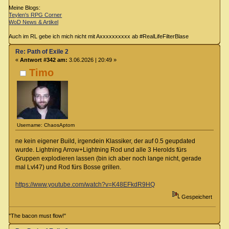
Meine Blogs:
Teylen's RPG Corner
WoD News & Artikel
Auch im RL gebe ich mich nicht mit Axxxxxxxxxx ab #RealLifeFilterBlase
Re: Path of Exile 2
«
Antwort #342 am:
3.06.2026 | 20:49 »
Timo
Username: ChaosAptom
ne kein eigener Build, irgendein Klassiker, der auf 0.5 geupdated
wurde. Lightning Arrow+Lightning Rod und alle 3 Herolds fürs
Gruppen explodieren lassen (bin ich aber noch lange nicht, gerade
mal Lvl47) und Rod fürs Bosse grillen.
https://www.youtube.com/watch?v=K48EFkdR9HQ
Gespeichert
"The bacon must flow!"