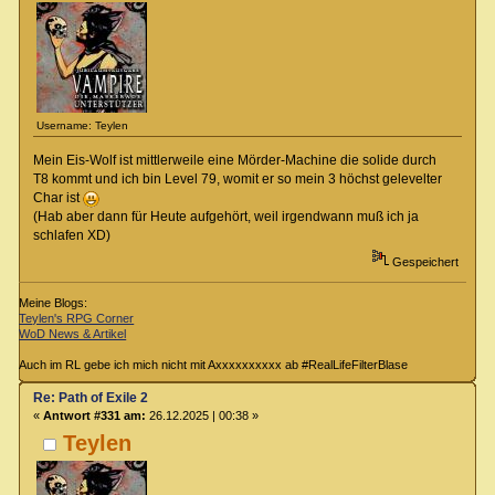
Username: Teylen
Mein Eis-Wolf ist mittlerweile eine Mörder-Machine die solide durch
T8 kommt und ich bin Level 79, womit er so mein 3 höchst gelevelter
Char ist
(Hab aber dann für Heute aufgehört, weil irgendwann muß ich ja
schlafen XD)
Gespeichert
Meine Blogs:
Teylen's RPG Corner
WoD News & Artikel
Auch im RL gebe ich mich nicht mit Axxxxxxxxxx ab #RealLifeFilterBlase
Re: Path of Exile 2
«
Antwort #331 am:
26.12.2025 | 00:38 »
Teylen