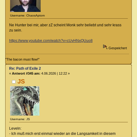
Username: ChaosAptom
Ne Hunter bei mir, aber zZ scheint Monk sehr beliebt und sehr krass
zu sein.
https://www.youtube.com/watch?v=cUvHNxQUuo8
Gespeichert
"The bacon must flow!"
Re: Path of Exile 2
«
Antwort #345 am:
4.06.2026 | 12:22 »
JS
Username: JS
Leveln:
- Ich muß mich erst einmal wieder an die Langsamkeit in diesem