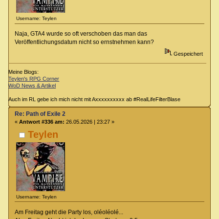
Username: Teylen
Naja, GTA4 wurde so oft verschoben das man das
Veröffentlichungsdatum nicht so ernstnehmen kann?
Gespeichert
Meine Blogs:
Teylen's RPG Corner
WoD News & Artikel
Auch im RL gebe ich mich nicht mit Axxxxxxxxxx ab #RealLifeFilterBlase
Re: Path of Exile 2
«
Antwort #336 am:
26.05.2026 | 23:27 »
Teylen
Username: Teylen
Am Freitag geht die Party los, oléoléolé...