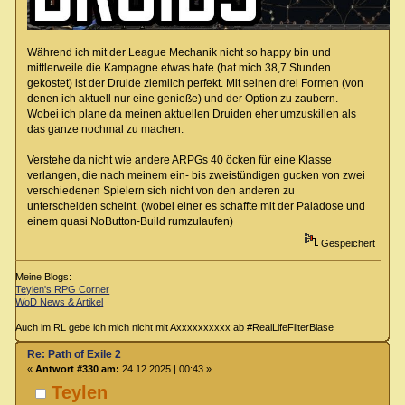
Während ich mit der League Mechanik nicht so happy bin und
mittlerweile die Kampagne etwas hate (hat mich 38,7 Stunden
gekostet) ist der Druide ziemlich perfekt. Mit seinen drei Formen (von
denen ich aktuell nur eine genieße) und der Option zu zaubern.
Wobei ich plane da meinen aktuellen Druiden eher umzuskillen als
das ganze nochmal zu machen.
Verstehe da nicht wie andere ARPGs 40 öcken für eine Klasse
verlangen, die nach meinem ein- bis zweistündigen gucken von zwei
verschiedenen Spielern sich nicht von den anderen zu
unterscheiden scheint. (wobei einer es schaffte mit der Paladose und
einem quasi NoButton-Build rumzulaufen)
Gespeichert
Meine Blogs:
Teylen's RPG Corner
WoD News & Artikel
Auch im RL gebe ich mich nicht mit Axxxxxxxxxx ab #RealLifeFilterBlase
Re: Path of Exile 2
«
Antwort #330 am:
24.12.2025 | 00:43 »
Teylen