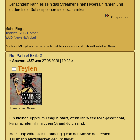
Jenachdem kann es sein das Streamer einen Hypetrain fahren und
dadurch die Subscriptionpreise etwas sinken.
Gespeichert
Meine Blogs:
Teylen's RPG Corner
WoD News & Artikel
Auch im RL gebe ich mich nicht mit Axxxxxxxxxx ab #RealLifeFilterBlase
Re: Path of Exile 2
«
Antwort #337 am:
27.05.2026 | 19:02 »
Teylen
Username: Teylen
Ein
kleiner Tipp
zum
League start
, wenn ihr "
Need for Speed
" habt,
kurz nachdem ihr mit dem Strand durch sind.
Mein Tipp wäre sich unabhängig von der Klasse den ersten
Talismann einzustecken den ihr findet.