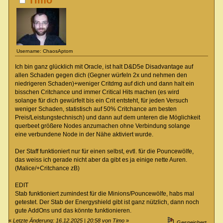
Username: ChaosAptom
Ich bin ganz glücklich mit Oracle, ist halt D&D5e Disadvantage auf
allen Schaden gegen dich (Gegner würfeln 2x und nehmen den
niedrigeren Schaden)+weniger Critdmg auf dich und dann halt ein
bisschen Critchance und immer Critical Hits machen (es wird
solange für dich gewürfelt bis ein Crit entsteht, für jeden Versuch
weniger Schaden, statistisch auf 50% Critchance am besten
Preis/Leistungstechnisch) und dann auf dem unteren die Möglichkeit
querbeet größere Nodes anzumachen ohne Verbindung solange
eine verbundene Node in der Nähe aktiviert wurde.
Der Staff funktioniert nur für einen selbst, evtl. für die Pouncewölfe,
das weiss ich gerade nicht aber da gibt es ja einige nette Auren.
(Malice/+Critchance zB)
EDIT
Stab funktioniert zumindest für die Minions/Pouncewölfe, habs mal
getestet. Der Stab der Energyshield gibt ist ganz nützlich, dann noch
gute AddOns und das könnte funktionieren.
«
Letzte Änderung: 16.12.2025 | 20:58 von Timo
»
Gespeichert