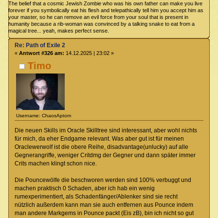
The belief that a cosmic Jewish Zombie who was his own father can make you live
forever if you symbolically eat his flesh and telepathically tell him you accept him as
your master, so he can remove an evil force from your soul that is present in
humanity because a rib-woman was convinced by a talking snake to eat from a
magical tree... yeah, makes perfect sense.
Re: Path of Exile 2
«
Antwort #326 am:
14.12.2025 | 23:02 »
Timo
Username: ChaosAptom
Die neuen Skills im Oracle Skilltree sind interessant, aber wohl nichts
für mich, da eher Endgame relevant. Was aber gut ist für meinen
Oraclewerwolf ist die obere Reihe, disadvantage(unlucky) auf alle
Gegnerangriffe, weniger Critdmg der Gegner und dann später immer
Crits machen klingt schon nice.
Die Pouncewölfe die beschworen werden sind 100% verbuggt und
machen praktisch 0 Schaden, aber ich hab ein wenig
rumexperimentiert, als Schadenfänger/Ablenker sind sie recht
nützlich außerdem kann man sie auch entfernen aus Pounce indem
man andere Markgems in Pounce packt (Eis zB), bin ich nicht so gut