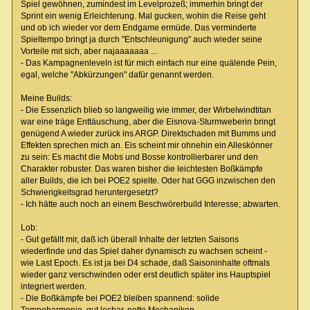
Spiel gewöhnen, zumindest im Levelprozeß; immerhin bringt der
Sprint ein wenig Erleichterung. Mal gucken, wohin die Reise geht
und ob ich wieder vor dem Endgame ermüde. Das verminderte
Spieltempo bringt ja durch "Entschleunigung" auch wieder seine
Vorteile mit sich, aber najaaaaaaa ...
- Das Kampagnenleveln ist für mich einfach nur eine quälende Pein,
egal, welche "Abkürzungen" dafür genannt werden.
Meine Builds:
- Die Essenzlich blieb so langweilig wie immer, der Wirbelwindtitan
war eine träge Enttäuschung, aber die Eisnova-Sturmweberin bringt
genügend A wieder zurück ins ARGP. Direktschaden mit Bumms und
Effekten sprechen mich an. Eis scheint mir ohnehin ein Alleskönner
zu sein: Es macht die Mobs und Bosse kontrollierbarer und den
Charakter robuster. Das waren bisher die leichtesten Boßkämpfe
aller Builds, die ich bei POE2 spielte. Oder hat GGG inzwischen den
Schwierigkeitsgrad heruntergesetzt?
- Ich hätte auch noch an einem Beschwörerbuild Interesse; abwarten.
Lob:
- Gut gefällt mir, daß ich überall Inhalte der letzten Saisons
wiederfinde und das Spiel daher dynamisch zu wachsen scheint -
wie Last Epoch. Es ist ja bei D4 schade, daß Saisoninhalte oftmals
wieder ganz verschwinden oder erst deutlich später ins Hauptspiel
integriert werden.
- Die Boßkämpfe bei POE2 bleiben spannend: solide