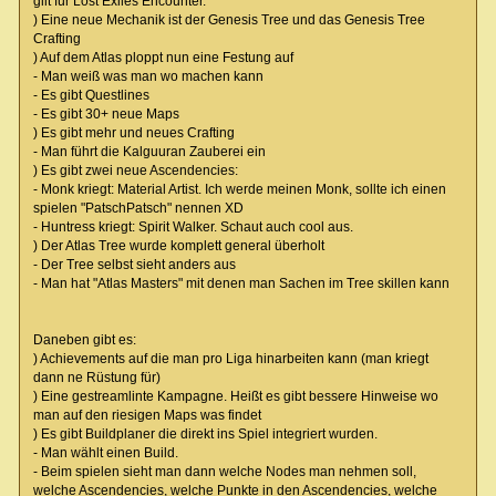
gilt für Lost Exiles Encounter.
) Eine neue Mechanik ist der Genesis Tree und das Genesis Tree
Crafting
) Auf dem Atlas ploppt nun eine Festung auf
- Man weiß was man wo machen kann
- Es gibt Questlines
- Es gibt 30+ neue Maps
) Es gibt mehr und neues Crafting
- Man führt die Kalguuran Zauberei ein
) Es gibt zwei neue Ascendencies:
- Monk kriegt: Material Artist. Ich werde meinen Monk, sollte ich einen
spielen "PatschPatsch" nennen XD
- Huntress kriegt: Spirit Walker. Schaut auch cool aus.
) Der Atlas Tree wurde komplett general überholt
- Der Tree selbst sieht anders aus
- Man hat "Atlas Masters" mit denen man Sachen im Tree skillen kann
Daneben gibt es:
) Achievements auf die man pro Liga hinarbeiten kann (man kriegt
dann ne Rüstung für)
) Eine gestreamlinte Kampagne. Heißt es gibt bessere Hinweise wo
man auf den riesigen Maps was findet
) Es gibt Buildplaner die direkt ins Spiel integriert wurden.
- Man wählt einen Build.
- Beim spielen sieht man dann welche Nodes man nehmen soll,
welche Ascendencies, welche Punkte in den Ascendencies, welche