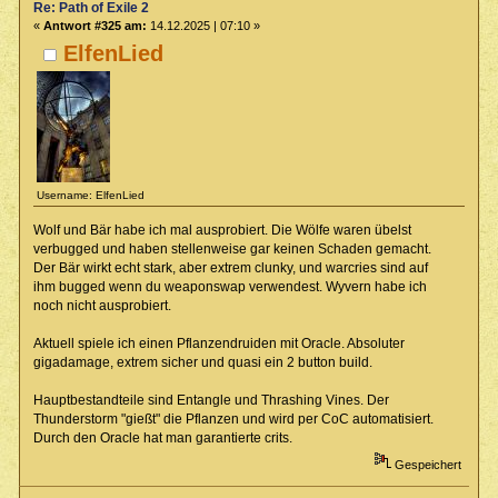
Re: Path of Exile 2
«
Antwort #325 am:
14.12.2025 | 07:10 »
ElfenLied
Username: ElfenLied
Wolf und Bär habe ich mal ausprobiert. Die Wölfe waren übelst
verbugged und haben stellenweise gar keinen Schaden gemacht.
Der Bär wirkt echt stark, aber extrem clunky, und warcries sind auf
ihm bugged wenn du weaponswap verwendest. Wyvern habe ich
noch nicht ausprobiert.
Aktuell spiele ich einen Pflanzendruiden mit Oracle. Absoluter
gigadamage, extrem sicher und quasi ein 2 button build.
Hauptbestandteile sind Entangle und Thrashing Vines. Der
Thunderstorm "gießt" die Pflanzen und wird per CoC automatisiert.
Durch den Oracle hat man garantierte crits.
Gespeichert