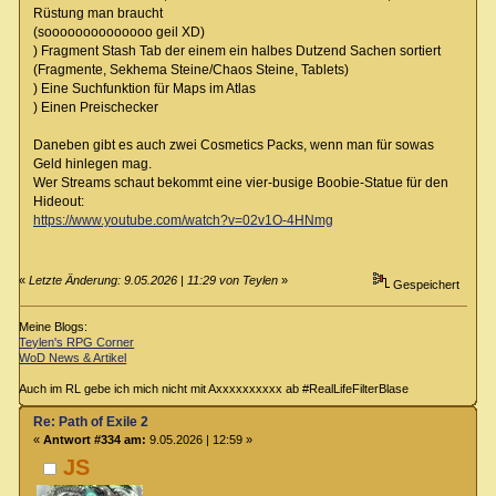
Rüstung man braucht
(soooooooooooooo geil XD)
) Fragment Stash Tab der einem ein halbes Dutzend Sachen sortiert
(Fragmente, Sekhema Steine/Chaos Steine, Tablets)
) Eine Suchfunktion für Maps im Atlas
) Einen Preischecker
Daneben gibt es auch zwei Cosmetics Packs, wenn man für sowas
Geld hinlegen mag.
Wer Streams schaut bekommt eine vier-busige Boobie-Statue für den
Hideout:
https://www.youtube.com/watch?v=02v1O-4HNmg
«
Letzte Änderung: 9.05.2026 | 11:29 von Teylen
»
Gespeichert
Meine Blogs:
Teylen's RPG Corner
WoD News & Artikel
Auch im RL gebe ich mich nicht mit Axxxxxxxxxx ab #RealLifeFilterBlase
Re: Path of Exile 2
«
Antwort #334 am:
9.05.2026 | 12:59 »
JS