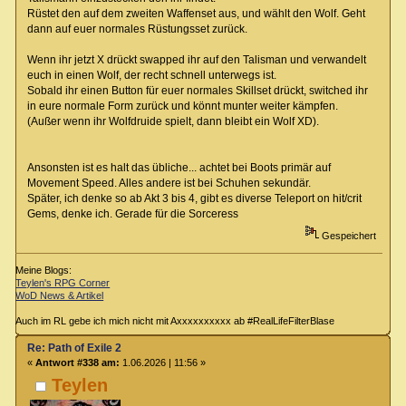
Rüstet den auf dem zweiten Waffenset aus, und wählt den Wolf. Geht
dann auf euer normales Rüstungsset zurück.
Wenn ihr jetzt X drückt swapped ihr auf den Talisman und verwandelt
euch in einen Wolf, der recht schnell unterwegs ist.
Sobald ihr einen Button für euer normales Skillset drückt, switched ihr
in eure normale Form zurück und könnt munter weiter kämpfen.
(Außer wenn ihr Wolfdruide spielt, dann bleibt ein Wolf XD).
Ansonsten ist es halt das übliche... achtet bei Boots primär auf
Movement Speed. Alles andere ist bei Schuhen sekundär.
Später, ich denke so ab Akt 3 bis 4, gibt es diverse Teleport on hit/crit
Gems, denke ich. Gerade für die Sorceress
Gespeichert
Meine Blogs:
Teylen's RPG Corner
WoD News & Artikel
Auch im RL gebe ich mich nicht mit Axxxxxxxxxx ab #RealLifeFilterBlase
Re: Path of Exile 2
«
Antwort #338 am:
1.06.2026 | 11:56 »
Teylen