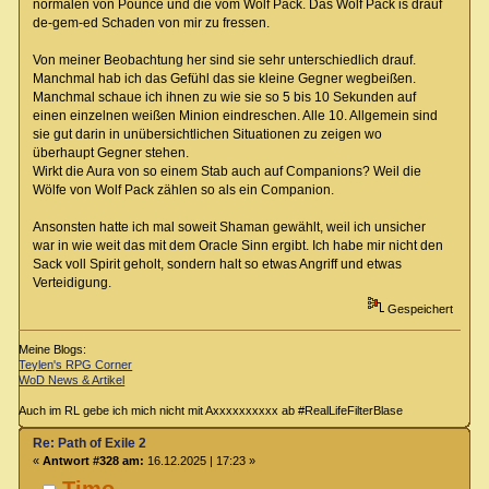
normalen von Pounce und die vom Wolf Pack. Das Wolf Pack is drauf
de-gem-ed Schaden von mir zu fressen.
Von meiner Beobachtung her sind sie sehr unterschiedlich drauf.
Manchmal hab ich das Gefühl das sie kleine Gegner wegbeißen.
Manchmal schaue ich ihnen zu wie sie so 5 bis 10 Sekunden auf
einen einzelnen weißen Minion eindreschen. Alle 10. Allgemein sind
sie gut darin in unübersichtlichen Situationen zu zeigen wo
überhaupt Gegner stehen.
Wirkt die Aura von so einem Stab auch auf Companions? Weil die
Wölfe von Wolf Pack zählen so als ein Companion.
Ansonsten hatte ich mal soweit Shaman gewählt, weil ich unsicher
war in wie weit das mit dem Oracle Sinn ergibt. Ich habe mir nicht den
Sack voll Spirit geholt, sondern halt so etwas Angriff und etwas
Verteidigung.
Gespeichert
Meine Blogs:
Teylen's RPG Corner
WoD News & Artikel
Auch im RL gebe ich mich nicht mit Axxxxxxxxxx ab #RealLifeFilterBlase
Re: Path of Exile 2
«
Antwort #328 am:
16.12.2025 | 17:23 »
Timo