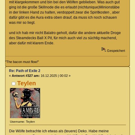
mit klargekommen und bin bei den Wölfen geblieben. Was auch gut
ging ist die große Skillnode die es erlaubt (nichtunique)Minionstäbe
in der linken Hand zu halten, verdoppelt zwar die Spiritkosten , aber
dafür gibt es die Aura extra oben drauf, da muss ich noch schauen
was mir so liegt.
und ich hab mir nicht Balatro geholt, dafür die andere aktuelle Droge
des Steamdecks Ball X Pit, für mich auch viel zu süchtig machend,
aber dafür mit klarem Ende.
Gespeichert
"The bacon must flow!"
Re: Path of Exile 2
«
Antwort #327 am:
16.12.2025 | 00:02 »
Teylen
Username: Teylen
Die Wölfe betrachte ich etwas als (teuere) Deko. Habe meine