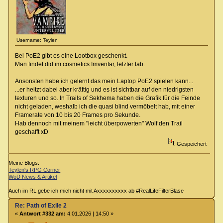
Username: Teylen
Bei PoE2 gibt es eine Lootbox geschenkt.
Man findet did im cosmetics Imventar, letzter tab.
Ansonsten habe ich gelernt das mein Laptop PoE2 spielen kann...
...er heitzt dabei aber kräftig und es ist sichtbar auf den niedrigsten
texturen und so. In Trails of Sekhema haben die Grafik für die Feinde
nicht geladen, weshalb ich die quasi blind vermöbelt hab, mit einer
Framerate von 10 bis 20 Frames pro Sekunde.
Hab dennoch mit meinem "leicht überpowerten" Wolf den Trail
geschafft xD
Gespeichert
Meine Blogs:
Teylen's RPG Corner
WoD News & Artikel
Auch im RL gebe ich mich nicht mit Axxxxxxxxxx ab #RealLifeFilterBlase
Re: Path of Exile 2
«
Antwort #332 am:
4.01.2026 | 14:50 »