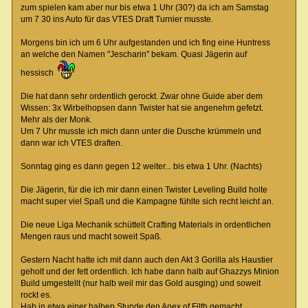
zum spielen kam aber nur bis etwa 1 Uhr (30?) da ich am Samstag
um 7 30 ins Auto für das VTES Draft Turnier musste.
Morgens bin ich um 6 Uhr aufgestanden und ich fing eine Huntress
an welche den Namen "Jescharin" bekam. Quasi Jägerin auf
hessisch
Die hat dann sehr ordentlich gerockt. Zwar ohne Guide aber dem
Wissen: 3x Wirbelhopsen dann Twister hat sie angenehm gefetzt.
Mehr als der Monk.
Um 7 Uhr musste ich mich dann unter die Dusche krümmeln und
dann war ich VTES draften.
Sonntag ging es dann gegen 12 weiter... bis etwa 1 Uhr. (Nachts)
Die Jägerin, für die ich mir dann einen Twister Leveling Build holte
macht super viel Spaß und die Kampagne fühlte sich recht leicht an.
Die neue Liga Mechanik schüttelt Crafting Materials in ordentlichen
Mengen raus und macht soweit Spaß.
Gestern Nacht hatte ich mit dann auch den Akt 3 Gorilla als Haustier
geholt und der fett ordentlich. Ich habe dann halb auf Ghazzys Minion
Build umgestellt (nur halb weil mir das Gold ausging) und soweit
rockt es.
Hab in etwa einer halben Stunde den Apex of Filth gemacht.