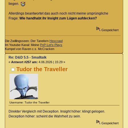
liegen.
Allerdings beantwortet das auch noch nicht meine ursprüngliche
Frage:
Wie handhabt ihr Insight zum Lügen aufdecken?
Gespeichert
Die Zwillingsseen: Der Tanelorn
Hexcrawl
Im Youtube-Kanal: Meine
PnP-Let's-Plays
Kumpel von Raven c.s. McCracken
Re: D&D 5.5 - Smalltalk
«
Antwort #257 am:
4.06.2026 | 15:29 »
Tudor the Traveller
Username: Tudor the Traveller
Direkter Vergleich mit Deception. Insight höher: klingt gelogen.
Deception höher: scheint die Wahrheit zu sein.
Gespeichert