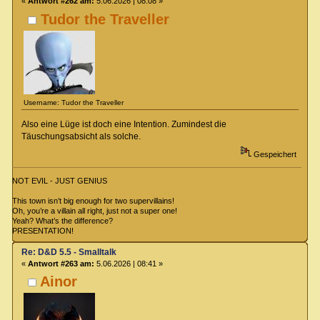
«
Antwort #262 am:
5.06.2026 | 08:08 »
Tudor the Traveller
Username: Tudor the Traveller
Also eine Lüge ist doch eine Intention. Zumindest die
Täuschungsabsicht als solche.
Gespeichert
NOT EVIL - JUST GENIUS
This town isn’t big enough for two supervillains!
Oh, you’re a villain all right, just not a super one!
Yeah? What’s the difference?
PRESENTATION!
Re: D&D 5.5 - Smalltalk
«
Antwort #263 am:
5.06.2026 | 08:41 »
Ainor