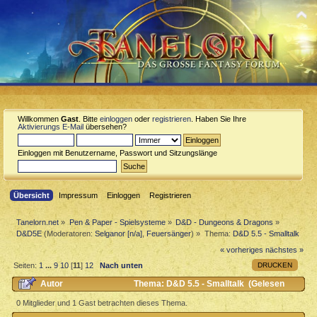
Willkommen
Gast
. Bitte
einloggen
oder
registrieren
. Haben Sie Ihre
Aktivierungs E-Mail
übersehen?
Einloggen mit Benutzername, Passwort und Sitzungslänge
Übersicht
Impressum
Einloggen
Registrieren
Tanelorn.net
»
Pen & Paper - Spielsysteme
»
D&D - Dungeons & Dragons
»
D&D5E
(Moderatoren:
Selganor [n/a]
,
Feuersänger
) »
Thema:
D&D 5.5 - Smalltalk
« vorheriges
nächstes »
DRUCKEN
Seiten:
1
...
9
10
[
11
]
12
Nach unten
Autor
Thema: D&D 5.5 - Smalltalk (Gelesen
28954 mal)
0 Mitglieder und 1 Gast betrachten dieses Thema.