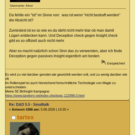
Username: Ainor
Da fehlte ein "ist" im Sinne von: was ist wenn "nicht bestraft werden"
die Absicht ist?
Zumindest ist es so wie es da steht nicht mehr klar ob man damit
Lügen entdecken kann. Und Deception check gegen Insight check
gibt es so offiziell auch nicht mehr.
Aber es macht natürlich schon Sinn das zu verwenden, aber ich finde
Deception gegen passives Insight eigentlich am besten.
Gespeichert
Es wird zu viel darüber geredet wie gewürfelt werden soll, und zu wenig darüber wie
oft.
Im Rollenspiel ist auch hinreichend fortschrittliche Technologie von Magie zu
unterscheiden.
Meine 5E Birthright Kampagne:
https://www.tanelorn.net/index.php/topic,122998.0.html
Re: D&D 5.5 - Smalltalk
«
Antwort #266 am:
5.06.2026 | 14:20 »
tartex