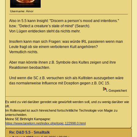
Username: Ainor
Also in 5.5 kann Insight: "Discern a person’s mood and intentions."
bzw.: "Detect a creature’s state of mind" (Search).
Von Lügen entdecken steht da nichts mehr.
Insofern kann man sich Fragen: was würde IRL passieren wenn man
Leute fragt ob sie einem verbotenen Kult angehören?
Vermutlich nichts.
Aber man könnte ihnen z.B. Symbole des Kultes zeigen und ihre
Reaktionen beobachten.
Und wenn die SC z.B. versuchen sich als Kultisten auszugeben wäre
das normalerweise Influence mit Dception gegen z.B. DC 15.
Gespeichert
Es wird zu viel darüber geredet wie gewürfelt werden soll, und zu wenig darüber wie
oft.
Im Rollenspiel ist auch hinreichend fortschrittliche Technologie von Magie zu
unterscheiden.
Meine 5E Birthright Kampagne:
https://www.tanelorn.net/index.php/topic,122998.0.html
Re: D&D 5.5 - Smalltalk