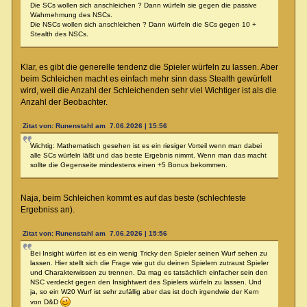
Die SCs wollen sich anschleichen ? Dann würfeln sie gegen die passive
Wahrnehmung des NSCs.
Die NSCs wollen sich anschleichen ? Dann würfeln die SCs gegen 10 +
Stealth des NSCs.
Klar, es gibt die generelle tendenz die Spieler würfeln zu lassen. Aber
beim Schleichen macht es einfach mehr sinn dass Stealth gewürfelt
wird, weil die Anzahl der Schleichenden sehr viel Wichtiger ist als die
Anzahl der Beobachter.
Zitat von: Runenstahl am 7.06.2026 | 15:56
Wichtig: Mathematisch gesehen ist es ein riesiger Vorteil wenn man dabei
alle SCs würfeln läßt und das beste Ergebnis nimmt. Wenn man das macht
sollte die Gegenseite mindestens einen +5 Bonus bekommen.
Naja, beim Schleichen kommt es auf das beste (schlechteste
Ergebniss an).
Zitat von: Runenstahl am 7.06.2026 | 15:56
Bei Insight würfen ist es ein wenig Tricky den Spieler seinen Wurf sehen zu
lassen. Hier stellt sich die Frage wie gut du deinen Spielern zutraust Spieler
und Charakterwissen zu trennen. Da mag es tatsächlich einfacher sein den
NSC verdeckt gegen den Insightwert des Spielers würfeln zu lassen. Und
ja, so ein W20 Wurf ist sehr zufällig aber das ist doch irgendwie der Kern
von D&D