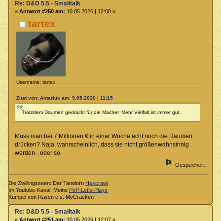
Re: D&D 5.5 - Smalltalk
«
Antwort #250 am:
10.05.2026 | 12:00 »
tartex
Username: tartex
Zitat von: Antariuk am 9.05.2026 | 11:15
Trotzdem Daumen gedrückt für die Macher. Mehr Vielfalt ist immer gut.
Muss man bei 7 Millionen € in einer Woche echt noch die Daumen
drücken? Naja, wahrscheinlich, dass sie nicht größenwahnsinnig
werden - oder so.
Gespeichert
Die Zwillingsseen: Der Tanelorn
Hexcrawl
Im Youtube-Kanal: Meine
PnP-Let's-Plays
Kumpel von Raven c.s. McCracken
Re: D&D 5.5 - Smalltalk
«
Antwort #251 am:
10.05.2026 | 12:07 »