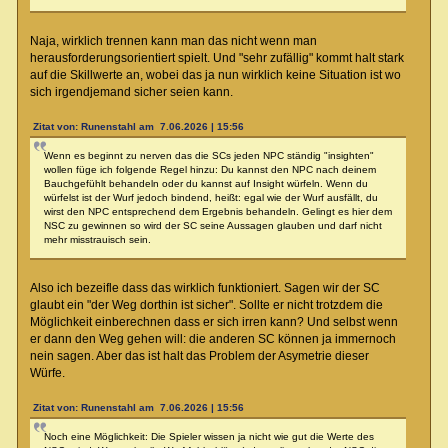
Naja, wirklich trennen kann man das nicht wenn man
herausforderungsorientiert spielt. Und "sehr zufällig" kommt halt stark
auf die Skillwerte an, wobei das ja nun wirklich keine Situation ist wo
sich irgendjemand sicher seien kann.
Zitat von: Runenstahl am 7.06.2026 | 15:56
Wenn es beginnt zu nerven das die SCs jeden NPC ständig "insighten"
wollen füge ich folgende Regel hinzu: Du kannst den NPC nach deinem
Bauchgefühlt behandeln oder du kannst auf Insight würfeln. Wenn du
würfelst ist der Wurf jedoch bindend, heißt: egal wie der Wurf ausfällt, du
wirst den NPC entsprechend dem Ergebnis behandeln. Gelingt es hier dem
NSC zu gewinnen so wird der SC seine Aussagen glauben und darf nicht
mehr misstrauisch sein.
Also ich bezeifle dass das wirklich funktioniert. Sagen wir der SC
glaubt ein "der Weg dorthin ist sicher". Sollte er nicht trotzdem die
Möglichkeit einberechnen dass er sich irren kann? Und selbst wenn
er dann den Weg gehen will: die anderen SC können ja immernoch
nein sagen. Aber das ist halt das Problem der Asymetrie dieser
Würfe.
Zitat von: Runenstahl am 7.06.2026 | 15:56
Noch eine Möglichkeit: Die Spieler wissen ja nicht wie gut die Werte des