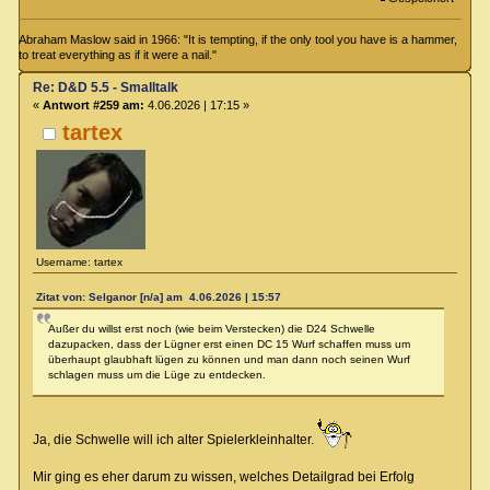
Abraham Maslow said in 1966: "It is tempting, if the only tool you have is a hammer,
to treat everything as if it were a nail."
Re: D&D 5.5 - Smalltalk
«
Antwort #259 am:
4.06.2026 | 17:15 »
tartex
Username: tartex
Zitat von: Selganor [n/a] am 4.06.2026 | 15:57
Außer du willst erst noch (wie beim Verstecken) die D24 Schwelle
dazupacken, dass der Lügner erst einen DC 15 Wurf schaffen muss um
überhaupt glaubhaft lügen zu können und man dann noch seinen Wurf
schlagen muss um die Lüge zu entdecken.
Ja, die Schwelle will ich alter Spielerkleinhalter.
Mir ging es eher darum zu wissen, welches Detailgrad bei Erfolg