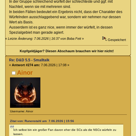
In der Gruppe schleichend würfelt der schlechteste und ggf. mit
Nachteil, wenn sie mit mehreren sind.
In beiden Fällen bedeutet ein Ergebnis nicht, dass der Charakter des
Würfelnden ausschlaggebend war, sondern wir nehmen nur dessen
Wert als Basis.
Ausserdem ist es ganz nice, wenn immer der würfelt, in dessen
Spezialgebiet man gerade agiert.
«
Letzte Änderung: 7.06.2026 | 16:37 von Boba Fett
»
Gespeichert
Kopfgeldjäger? Diesen Abschaum brauchen wir hier nicht!
Re: D&D 5.5 - Smalltalk
«
Antwort #274 am:
7.06.2026 | 17:08 »
Ainor
Username: Ainor
Zitat von: Runenstahl am 7.06.2026 | 15:56
Ich selbst bin ein großer Fan davon eher die SCs als die NSCs würfeln zu
lassen.