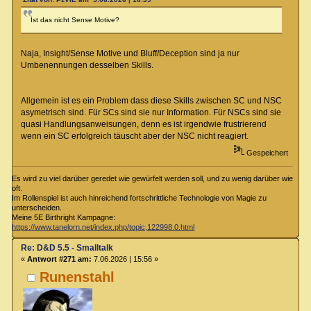
Ist das nicht Sense Motive?
Naja, Insight/Sense Motive und Bluff/Deception sind ja nur
Umbenennungen desselben Skills.
Allgemein ist es ein Problem dass diese Skills zwischen SC und NSC
asymetrisch sind. Für SCs sind sie nur Information. Für NSCs sind sie
quasi Handlungsanweisungen, denn es ist irgendwie frustrierend
wenn ein SC erfolgreich täuscht aber der NSC nicht reagiert.
Gespeichert
Es wird zu viel darüber geredet wie gewürfelt werden soll, und zu wenig darüber wie
oft.
Im Rollenspiel ist auch hinreichend fortschrittliche Technologie von Magie zu
unterscheiden.
Meine 5E Birthright Kampagne:
https://www.tanelorn.net/index.php/topic,122998.0.html
Re: D&D 5.5 - Smalltalk
«
Antwort #271 am:
7.06.2026 | 15:56 »
Runenstahl