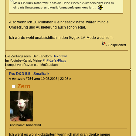
Mein Eindruck bisher war, dass die Höhe eines Kickstarters nicht eins zu
eins mit Umsetzungs- und Auslieferungserfolgen korreliert...
Also wenn ich 10 Millionen € eingesackt hätte, wären mir die
Umsetzung und Auslieferung auch schon egal.
Ich würde wohl unabsichtlich in den Gygax-LA-Mode wechseln.
Gespeichert
Die Zwillingsseen: Der Tanelorn
Hexcrawl
Im Youtube-Kanal: Meine
PnP-Let's-Plays
Kumpel von Raven c.s. McCracken
Re: D&D 5.5 - Smalltalk
«
Antwort #254 am:
10.05.2026 | 22:03 »
Zero
Username: Khaoskind
Ich werd es wohl kickstartern wenn ich mal dran denke meine