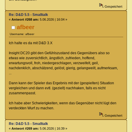
Gespeichert
Re: D&D 5.5 - Smalltalk
«
Antwort #268 am:
5.06.2026 | 16:04 »
afbeer
Username: afbeer
Ich halte es da mit D&D 3.X
Insight DC20 gibt den Gefühlszustand des Gegenübers also so
etwas wie zuversichtlich, ängstlich, zufrieden, hoffend,
erwartungsvoll, froh, niedergeschlagen, verzweifelt, geil,
nachdenklich, abschätzend, gelöst, gierig, gelangweilt, aufmerksam,
...
Dann kann der Spieler das Ergebnis mit der (gespielten) Situation
vergleichen und dann evtl. (gezielt) nachhaken, falls es nicht
zusammenpasst.
Ich habe aber Schwierigkeiten, wenn das Gegenüber nicht lügt den
verdeckten Wurf zu machen.
Gespeichert
Re: D&D 5.5 - Smalltalk
«
Antwort #269 am:
5.06.2026 | 16:39 »