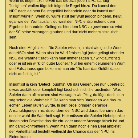
Wenn es beginnt zu nerven das die SCs jeden NPC ständig
"insighten" wollen füge ich folgende Regel hinzu: Du kannst den
NPC nach deinem Bauchgefühlt behandeln oder du kannst auf
Insight würfeln. Wenn du würfelst ist der Wurf jedoch bindend, heißt:
egal wie der Wurf ausfällt, du wirst den NPC entsprechend dem
Ergebnis behandeln. Gelingt es hier dem NSC zu gewinnen so wird
der SC seine Aussagen glauben und darf nicht mehr misstrauisch
sein.
Noch eine Möglichkeit: Die Spieler wissen ja nicht wie gut die Werte
des NSCs sind. Wenn also ihr Wurf fehlschlägt (oder gelingt aber der
NSC die Wahrheit sagt) kann man immer sagen "Er wirkt aufrichtig
oder er ist ein wirklich guter Lügner." Nur bei einem gelungenen Wurf
und Falschaussagen bekommt man ein "Du hast das Gefühl das er
nicht aufrichtig ist."
Insight ist ja kein "Detect Toughts". Ob das Gegenüber nun übertreibt,
etwas ausläßt oder komplett lügt lässt sich nicht herausfinden. Was
Spieler dann oft machen sind Aussagen wie "Hey, du lügst doch, nun
sag schon die Wahrheit !". Da kann man sich überlegen wie das im
echten Leben laufen würde. In der Regel bringen derartige
Anschuldigungen nichts sondern der NSC wird darauf beharren das
er sehr wohl die Wahrheit sagt. Hier müssen die Spieler Hebelpunkte
finden oder Beweise das die ein- oder andere Aussage falsch ist und
ihn damit konfrontieren. Wenn man dann noch einen Deal anbietet
der Vorteilhaft ist besteht vielleicht die Chance das der NPC ins
Reine kommt.