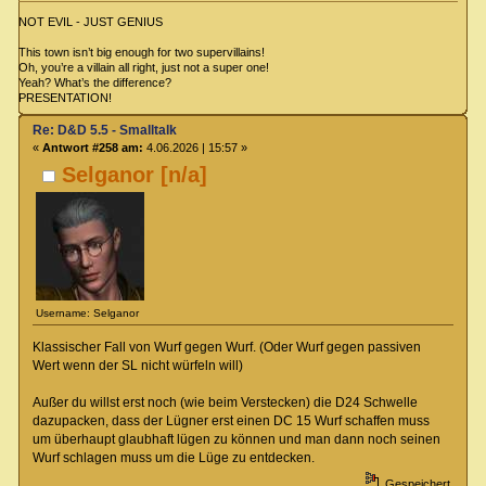
NOT EVIL - JUST GENIUS
This town isn’t big enough for two supervillains!
Oh, you’re a villain all right, just not a super one!
Yeah? What’s the difference?
PRESENTATION!
Re: D&D 5.5 - Smalltalk
«
Antwort #258 am:
4.06.2026 | 15:57 »
Selganor [n/a]
Username: Selganor
Klassischer Fall von Wurf gegen Wurf. (Oder Wurf gegen passiven
Wert wenn der SL nicht würfeln will)
Außer du willst erst noch (wie beim Verstecken) die D24 Schwelle
dazupacken, dass der Lügner erst einen DC 15 Wurf schaffen muss
um überhaupt glaubhaft lügen zu können und man dann noch seinen
Wurf schlagen muss um die Lüge zu entdecken.
Gespeichert