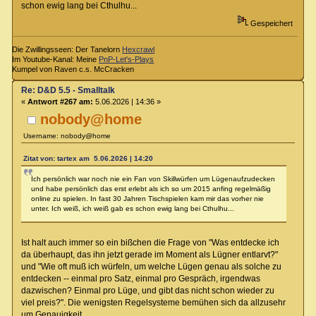
schon ewig lang bei Cthulhu...
Gespeichert
Die Zwillingsseen: Der Tanelorn
Hexcrawl
Im Youtube-Kanal: Meine
PnP-Let's-Plays
Kumpel von Raven c.s. McCracken
Re: D&D 5.5 - Smalltalk
«
Antwort #267 am:
5.06.2026 | 14:36 »
nobody@home
Username: nobody@home
Zitat von: tartex am 5.06.2026 | 14:20
Ich persönlich war noch nie ein Fan von Skillwürfen um Lügenaufzudecken
und habe persönlich das erst erlebt als ich so um 2015 anfing regelmäßig
online zu spielen. In fast 30 Jahren Tischspielen kam mir das vorher nie
unter. Ich weiß, ich weiß gab es schon ewig lang bei Cthulhu...
Ist halt auch immer so ein bißchen die Frage von "Was entdecke ich
da überhaupt, das ihn jetzt gerade im Moment als Lügner entlarvt?"
und "Wie oft muß ich würfeln, um welche Lügen genau als solche zu
entdecken -- einmal pro Satz, einmal pro Gespräch, irgendwas
dazwischen? Einmal pro Lüge, und gibt das nicht schon wieder zu
viel preis?". Die wenigsten Regelsysteme bemühen sich da allzusehr
um Genauigkeit...