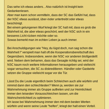
Das sehe ich etwas anders... Also natürlich ist Insight kein
Gedankenlesen.
Aber man kann schon vermitteln, dass der SC das Gefühl hat, dass
der NSC etwas auslässt, über-/oder untertreibt oder etwas
beschönigt.
Bei einem gelungenen Wurf kriegt der SC halt mit, dass es grob die
Wahrheit ist, die aber etwas geschönt, weil der NSC sich in ein
besseres Licht rücken möchte oder so.
Sowas bemerkt man im echten Leben ja auch immer.
Bei Anschuldigungen wie "Hey, du lügst doch, nun sag schon die
Wahrheit !" verspielt man halt oft die Kooperationsbereitschaft des
Gegenübers. Insbesondere, wenn der NSC vor anderen bloßgestellt
wird. Neben dem beharren, dass das Gesagte richtig sei, wird der
NSC kaum noch weitere Informationen herausgeben und vielleicht
sogar versuchen, die SC zu diskreditieren. Händler oder Gastwirte
setzen die Gruppe vielleicht sogar vor die Tür.
Lässt Du die Leute eigentlich beim Schleichen auch alle würfeln und
nimmst dann den schlechtesten? Wenn ja, werden sie zur
Wahrnehmung immer als Gruppe auftreten und zur Heimlichkeit
immer den leisesten Vorausschleichen lassen, um die
Wahrscheinlichkeit zu optimieren.
Ich lasse bei Wahrnehmung immer den mit dem besten Werten
würfeln und wenn seine Leute "helfen", kriegt der halt einen Vorteil.