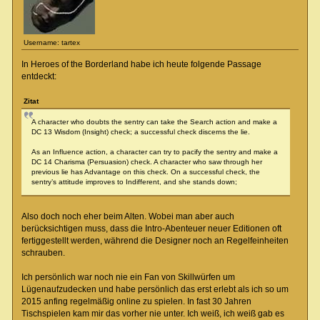
Username: tartex
In Heroes of the Borderland habe ich heute folgende Passage
entdeckt:
Zitat
A character who doubts the sentry can take the Search action and make a
DC 13 Wisdom (Insight) check; a successful check discerns the lie.
As an Influence action, a character can try to pacify the sentry and make a
DC 14 Charisma (Persuasion) check. A character who saw through her
previous lie has Advantage on this check. On a successful check, the
sentry’s attitude improves to Indifferent, and she stands down;
Also doch noch eher beim Alten. Wobei man aber auch
berücksichtigen muss, dass die Intro-Abenteuer neuer Editionen oft
fertiggestellt werden, während die Designer noch an Regelfeinheiten
schrauben.
Ich persönlich war noch nie ein Fan von Skillwürfen um
Lügenaufzudecken und habe persönlich das erst erlebt als ich so um
2015 anfing regelmäßig online zu spielen. In fast 30 Jahren
Tischspielen kam mir das vorher nie unter. Ich weiß, ich weiß gab es