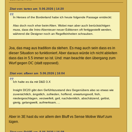
Zitat von: tartex am 5.06.2026 | 14:20
In Heroes of the Borderland habe ich heute folgende Passage entdeckt:
Also doch noch eher beim Alten. Wobei man aber auch berücksichtigen
muss, dass die Intro-Abenteuer neuer Editionen oft fertiggestellt werden,
während die Designer noch an Regelfeinheiten schrauben.
Joa, das mag aus tradition da stehen. Es mag auch sein dass es in
dieser Situation so funktioniert. Aber daraus würde ich nicht ableiten
dass das in 5.5 immer so ist. Und: man beachte den übergang zum
Wurf gegen DC (statt opposed).
Zitat von: afbeer am 5.06.2026 | 16:04
Ich halte es da mit D&D 3.X
Insight DC20 gibt den Gefühlszustand des Gegenübers also so etwas wie
zuversichtlich, ängstlich, zufrieden, hoffend, erwartungsvoll, froh,
niedergeschlagen, verzweifelt, geil, nachdenklich, abschätzend, gelöst,
gierig, gelangweilt, aufmerksam, ...
Aber in 3E hast du vor allem den Bluff vs Sense Motive Wurf zum
lügen.
Zitat von: PzVIE am 5.06.2026 | 16:39