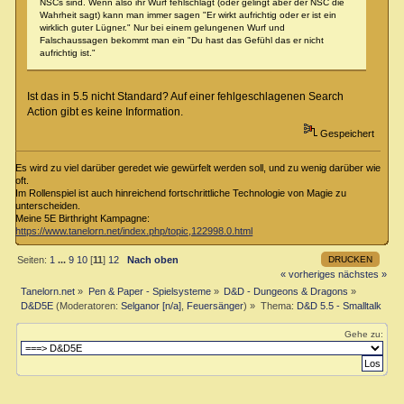
NSCs sind. Wenn also ihr Wurf fehlschlägt (oder gelingt aber der NSC die
Wahrheit sagt) kann man immer sagen "Er wirkt aufrichtig oder er ist ein
wirklich guter Lügner." Nur bei einem gelungenen Wurf und
Falschaussagen bekommt man ein "Du hast das Gefühl das er nicht
aufrichtig ist."
Ist das in 5.5 nicht Standard? Auf einer fehlgeschlagenen Search
Action gibt es keine Information.
Gespeichert
Es wird zu viel darüber geredet wie gewürfelt werden soll, und zu wenig darüber wie
oft.
Im Rollenspiel ist auch hinreichend fortschrittliche Technologie von Magie zu
unterscheiden.
Meine 5E Birthright Kampagne:
https://www.tanelorn.net/index.php/topic,122998.0.html
DRUCKEN
Seiten:
1
...
9
10
[
11
]
12
Nach oben
« vorheriges
nächstes »
Tanelorn.net
»
Pen & Paper - Spielsysteme
»
D&D - Dungeons & Dragons
»
D&D5E
(Moderatoren:
Selganor [n/a]
,
Feuersänger
) »
Thema:
D&D 5.5 - Smalltalk
Gehe zu: