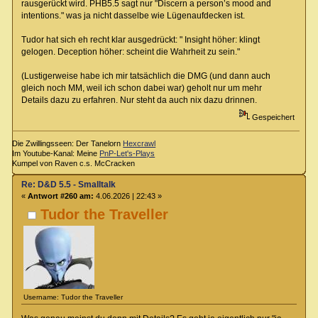
rausgerückt wird. PHB5.5 sagt nur "Discern a person’s mood and
intentions." was ja nicht dasselbe wie Lügenaufdecken ist.
Tudor hat sich eh recht klar ausgedrückt: " Insight höher: klingt
gelogen. Deception höher: scheint die Wahrheit zu sein."
(Lustigerweise habe ich mir tatsächlich die DMG (und dann auch
gleich noch MM, weil ich schon dabei war) geholt nur um mehr
Details dazu zu erfahren. Nur steht da auch nix dazu drinnen.
Gespeichert
Die Zwillingsseen: Der Tanelorn
Hexcrawl
Im Youtube-Kanal: Meine
PnP-Let's-Plays
Kumpel von Raven c.s. McCracken
Re: D&D 5.5 - Smalltalk
«
Antwort #260 am:
4.06.2026 | 22:43 »
Tudor the Traveller
Username: Tudor the Traveller