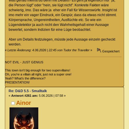
Was genau meinst du denn mit Details? Es geht ja eigentlich nur "ja,
die Person lügt" oder "nein, sie lügt nicht". Konkrete Fakten wäre
schwierig, imo. Das wäre ja eher ein Fall für Wissenswürfe. Insight ist
imo mehr ein vager Eindruck, ein Gespür, dass da etwas nicht stimmt.
Körpersprache, Ungereimtheiten, Ausflüchte etc. So wie ein
Lügendetektor ja auch nicht den Wahrheitsgehalt einer Aussage
bewertet, sondern Indizien für eine Lüge beobachtet.
Aber um Details festzulegen, müsste jede Aussage einzeln gecheckt
werden.
«
Letzte Änderung: 4.06.2026 | 22:45 von Tudor the Traveller
»
Gespeichert
NOT EVIL - JUST GENIUS
This town isn’t big enough for two supervillains!
Oh, you’re a villain all right, just not a super one!
Yeah? What’s the difference?
PRESENTATION!
Re: D&D 5.5 - Smalltalk
«
Antwort #261 am:
5.06.2026 | 07:58 »
Ainor