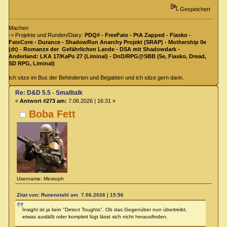
Gespeichert
Machen
-> Projekte und Runden/Diary:
PDQ# - FreeFate - PtA Zapped - Fiasko -
FateCore - Durance - ShadowRun Anarchy Projekt (SRAP) - Mothership 0e
(dt) - Romanze der Gefährlichen Lande - DSA mit Shadowdark -
Anderland: LKA 17/KaPo 27 (Liminal) - DnD/RPG@SBB (5e, Fiasko, Dread,
SD RPG, Liminal)
Ich sitze im Bus der Behinderten und Begabten und ich sitze gern darin.
Re: D&D 5.5 - Smalltalk
«
Antwort #273 am:
7.06.2026 | 16:31 »
Boba Fett
Username: Mestoph
Zitat von: Runenstahl am 7.06.2026 | 15:56
Insight ist ja kein "Detect Toughts". Ob das Gegenüber nun übertreibt,
etwas ausläßt oder komplett lügt lässt sich nicht herausfinden.