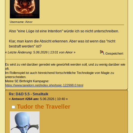
Username: Ainor
Also "eine Lüge ist eine Intention" würde ich so nicht unterschreiben.
Klar, man kann die Absicht erkennen. Aber was ist wenn das "nicht
bestraft werden" ist?
«
Letzte Änderung: 5.06.2026 | 13:01 von Ainor
»
Gespeichert
Es wird zu viel darüber geredet wie gewürfelt werden soll, und zu wenig darüber wie
oft.
Im Rollenspiel ist auch hinreichend fortschrittliche Technologie von Magie zu
unterscheiden.
Meine 5E Birthright Kampagne:
https://www.tanelorn.net/index.php/topic,122998.0.html
Re: D&D 5.5 - Smalltalk
«
Antwort #264 am:
5.06.2026 | 10:40 »
Tudor the Traveller