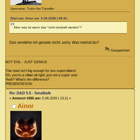
Username: Tudor the Traveller
Zitat von: Ainor am 5.06.2026 | 08:41
Aber was ist wenn das "nicht bestraft werden"?
Das verstehe ich gerade nicht, sorry. Was meinst du?
Gespeichert
NOT EVIL - JUST GENIUS
This town isn’t big enough for two supervillains!
Oh, you’re a villain all right, just not a super one!
Yeah? What’s the difference?
PRESENTATION!
Re: D&D 5.5 - Smalltalk
«
Antwort #265 am:
5.06.2026 | 13:11 »
Ainor