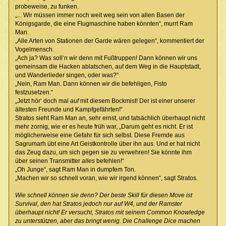
probeweise, zu funken.
„... Wir müssen immer noch weit weg sein von allen Basen der
Königsgarde, die eine Flugmaschine haben könnten“, murrt Ram
Man.
„Alle Arten von Stationen der Garde wären gelegen“, kommentiert der
Vogelmensch.
„Ach ja? Was soll‘n wir denn mit Fußtruppen! Dann können wir uns
gemeinsam die Hacken ablatschen, auf dem Weg in die Hauptstadt,
und Wanderlieder singen, oder was?“
„Nein, Ram Man. Dann können wir die befehligen, Fisto
festzusetzen.“
„Jetzt hör‘ doch mal
auf
mit diesem Bockmist! Der ist einer unserer
ältesten Freunde und Kampfgefährten!“
Stratos sieht Ram Man an, sehr ernst, und tatsächlich überhaupt nicht
mehr zornig, wie er es heute früh war, „Darum geht es nicht. Er ist
möglicherweise eine Gefahr für sich selbst. Diese Fremde aus
Sagrumarh übt eine Art Geistkontrolle über ihn aus. Und er hat nicht
das Zeug dazu, um sich gegen sie zu verwehren! Sie könnte ihm
über seinen Transmitter
alles
befehlen!“
„Oh Junge“, sagt Ram Man in dumpfem Ton.
„Machen wir so schnell voran, wie wir irgend können“, sagt Stratos.
Wie schnell können sie denn? Der beste Skill für diesen Move ist
Survival, den hat Stratos jedoch nur auf W4, und der Ramster
überhaupt nicht! Er versucht, Stratos mit seinem Common Knowledge
zu unterstützen, aber das bringt wenig. Die Challenge Dice machen