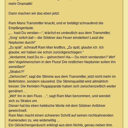
mehr Dramatik!
Dann machen wir das eben jetzt:
Ram Mans Transmitter knackt, und er betätigt schnaufend die
Empfängertaste.
„… hast Du verstan—“, krächzt es undeutlich aus dem Transmitter,
„Sorg‘ sofort daf— die Söldner das Feuer einstellen! Lasst die
Neptunier durch!“
„Zu spät“, schnauft Ram Man kraftlos, „Zu spät, glaube ich. Ich
glaube, wir haben sie schon zurückgeschlagen.“
„Verdammt, hast Du ni— gehorchen! Ha— Du mich verstanden? Wirf‘
den Vogelmenschen in den Fluss! Die restlichen Neptunier sollen ihn
zerreißen!“
„Stratos?!“
„Gehorche!“,
sagt die Stimme aus dem Transmitter, jetzt nicht mehr im
Befehlston, sondern säuselnd. Die Stimmqualität wird allmählich
besser. Die fremden Flugapparate haben sich zwischenzeitlich weiter
genähert …
„Wirf‘ ihn in den Fluss …“, sagt Ram Man benommen, und wendet
sich zu Stratos um.
Dieser hat bis eben hektische Worte mit dem Söldner-Anführer
gewechselt.
Ram Man macht einen schweren Schritt auf seinen nichtsahnenden
Kameraden zu, wie widerwillig ...
Ein Glöckchengeräusch erklingt aus dem Nichts, genau neben ihm.