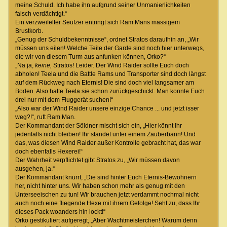
meine Schuld. Ich habe ihn aufgrund seiner Unmanierlichkeiten
falsch verdächtigt.“
Ein verzweifelter Seufzer entringt sich Ram Mans massigem
Brustkorb.
„Genug der Schuldbekenntnisse“, ordnet Stratos daraufhin an, „Wir
müssen uns eilen! Welche Teile der Garde sind noch hier unterwegs,
die wir von diesem Turm aus anfunken können, Orko?“
„Na ja,
keine,
Stratos! Leider. Der Wind Raider sollte Euch doch
abholen! Teela und die Battle Rams und Transporter sind doch längst
auf dem Rückweg nach Eternis! Die sind doch viel langsamer am
Boden. Also hatte Teela sie schon zurückgeschickt. Man konnte Euch
drei nur mit dem Fluggerät suchen!“
„Also war der Wind Raider unsere einzige Chance ... und jetzt isser
weg?!“, ruft Ram Man.
Der Kommandant der Söldner mischt sich ein, „Hier könnt Ihr
jedenfalls nicht bleiben! Ihr standet unter einem Zauberbann! Und
das, was diesen Wind Raider außer Kontrolle gebracht hat, das war
doch ebenfalls Hexerei!“
Der Wahrheit verpflichtet gibt Stratos zu, „Wir müssen davon
ausgehen, ja.“
Der Kommandant knurrt, „Die sind hinter Euch Eternis-Bewohnern
her, nicht hinter uns. Wir haben schon mehr als genug mit den
Unterseeischen zu tun! Wir brauchen jetzt verdammt nochmal nicht
auch noch eine fliegende Hexe mit ihrem Gefolge! Seht zu, dass Ihr
dieses Pack woanders hin lockt!“
Orko gestikuliert aufgeregt, „Aber Wachtmeisterchen! Warum denn