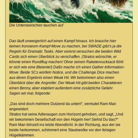
Die Unterseeischen tauchen auf
Das läuft unweigerlich auf einen Kampf hinaus. Ich brauche hier
keinen Ironsworn-Kampf-Move zu machen, bei SWADE gibt’s ja die
Regeln für Dramatic Tasks. Aber vorerst versuchen die beiden Wild
Cards sich einen Überblick zu verschaffen. (Stratos wünschte, er
könnte einen Rundflug machen! Ohne seinen Raketenrucksack fühlt
er sich wie eine Bleiente!) Dafür mache ich einen Gather-Information-
Move: Beide SCs würfeln Notice, und die Challenge Dice machen
aus deren Ergebnis einen Weak Hit. Wir bekommen also einen
Überblick über die Angreifer. Der Weak Hit gibt beiden Charakteren
einen Benny, aber etabliert außerdem eine zusätzliche Gefahr.
Sagen wir mal, folgende:
„Das sind doch mehrere Dutzend da unten!“, vermutet Ram Man
angewidert.
Stratos hat seine Adleraugen zum Horizont gehoben, und sagt, „Und
wir bekommen Gesellschaft von den Hügeln her! Siehst Du das?“
Ram Man blinzelt ins letzte Abendlicht. In der Richtung, aus der sie
beide herkommen, schimmert eine Staubwolke vor den felsigen
Hügelkämmen.