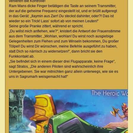
verlieren die Kontrolle!
Ram Mans dicke Finger betätigen die Taste an seinem Transmitter,
der auf die geheime Frequenz eingestellt ist, und er brüllt aufgeregt
in das Gerät: „Ilaymin aus Zarr!
Du
steckst dahinter, oder?! Das ist
wieder so ein Trick! Lass‘ sofort ab von meinen Leuten!“
Seine große Pranke zittert, während er spricht.
„Du willst mich anflehen, wie?“, knistert die Antwort der Frauenstimme
aus dem Transmitter, „Wohlan, wohlan! Du wirst noch ausgiebige
Gelegenheiten zum Flehen und zum Winseln bekommen, Du großer
Tölpel! Du wirst Dir wünschen, meine Befehle ausgeführt zu haben,
statt Dich so närrisch zu widersetzen!“, dann bricht sie den
Funkkontakt ab.
„Sie befindet sich in einem dieser drei Flugapparate, keine Frage“,
sagt Stratos, „Die anderen Piloten sind wahrscheinlich ihre
Untergebenen. Sie war mitnichten ganz allein unterwegs, wie sie es
uns in Sagrumarh weisgemacht hat!“