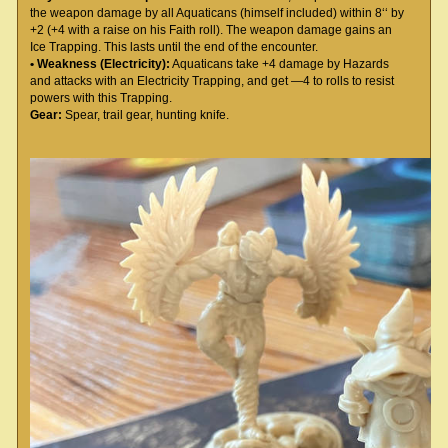
the weapon damage by all Aquaticans (himself included) within 8‘‘ by
+2 (+4 with a raise on his Faith roll). The weapon damage gains an
Ice Trapping. This lasts until the end of the encounter.
• Weakness (Electricity):
Aquaticans take +4 damage by Hazards
and attacks with an Electricity Trapping, and get —4 to rolls to resist
powers with this Trapping.
Gear:
Spear, trail gear, hunting knife.