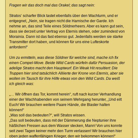
Fragen wir das doch mal das Orakel; das sagt nein:
Stratos‘ scharfer Blick tastet ebenfalls über den Wachturm, und er
entgegnet, „Nein, sie tragen nicht die Harnische der Garde. Ich
nehme an, das sind Teile eines Söldnerheers. Aber es kann gut sein,
dass sie derzeit unter Vertrag von Eternis stehen, oder zumindest von
Morainia. Dann ist das fast ebenso gut. Jedenfalls werden sie starke
Transmitter dort haben, und können für uns eine Lufteskorte
anfordern!“
Um zu ermitteln, was diese Söldner für welche sind, mache ich fix
einen Compel-Move. Beide Wild Cards würfeln dafür Persuasion, der
adelige Stratos macht den Hauptwurf. Ein Weak Hit resultiert: Die
Truppen hier sind tatsächlich Alliierte der Krone von Eternis, aber sie
wollen im Tausch für ihre Hilfe etwas von den Wild Cards. Da weiß
ich gleich was:
„… Wir öffnen das Tor, kommt herein“, ruft nach kurzer Verhandlung
einer der Wachhabenden von seinem Wehrgang herunter, „Und eilt
Euch! Wir brauchen weitere Paare Hände, die Blaster halten
können!“
„Was soll das bedeuten?“, will Stratos wissen.
„Das soll bedeuten, dass mit der Dämmerung die Neptunier ihre
häßlichen Fressen aus dem Wasser stecken, Mann! Von uns konnte
seit zwei Tagen keiner mehr den Turm verlassen! Wir brauchen hier
oben jeden waffenfähigen Krieger, den wir bekommen können!“