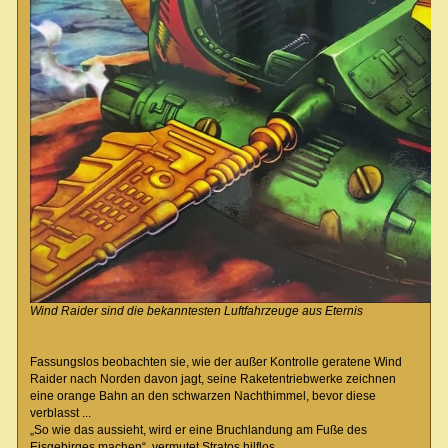
Wind Raider sind die bekanntesten Luftfahrzeuge aus Eternis
Fassungslos beobachten sie, wie der außer Kontrolle geratene Wind
Raider nach Norden davon jagt, seine Raketentriebwerke zeichnen
eine orange Bahn an den schwarzen Nachthimmel, bevor diese
verblasst ...
„So wie das aussieht, wird er eine Bruchlandung am Fuße des
Eisgebirges machen“, vermutet Stratos hilflos.