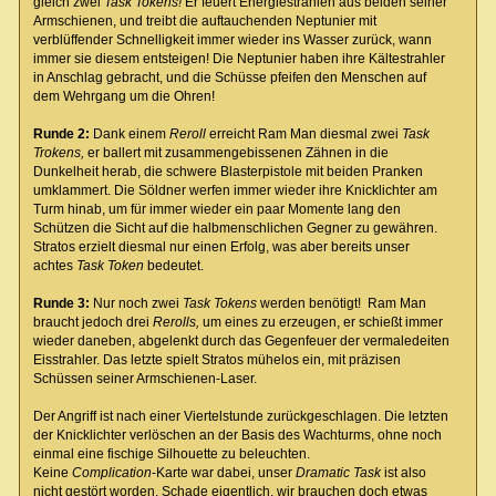
gleich zwei
Task Tokens!
Er feuert Energiestrahlen aus beiden seiner
Armschienen, und treibt die auftauchenden Neptunier mit
verblüffender Schnelligkeit immer wieder ins Wasser zurück, wann
immer sie diesem entsteigen! Die Neptunier haben ihre Kältestrahler
in Anschlag gebracht, und die Schüsse pfeifen den Menschen auf
dem Wehrgang um die Ohren!
Runde 2:
Dank einem
Reroll
erreicht Ram Man diesmal zwei
Task
Trokens,
er ballert mit zusammengebissenen Zähnen in die
Dunkelheit herab, die schwere Blasterpistole mit beiden Pranken
umklammert. Die Söldner werfen immer wieder ihre Knicklichter am
Turm hinab, um für immer wieder ein paar Momente lang den
Schützen die Sicht auf die halbmenschlichen Gegner zu gewähren.
Stratos erzielt diesmal nur einen Erfolg, was aber bereits unser
achtes
Task Token
bedeutet.
Runde 3:
Nur noch zwei
Task Tokens
werden benötigt! Ram Man
braucht jedoch drei
Rerolls,
um eines zu erzeugen, er schießt immer
wieder daneben, abgelenkt durch das Gegenfeuer der vermaledeiten
Eisstrahler. Das letzte spielt Stratos mühelos ein, mit präzisen
Schüssen seiner Armschienen-Laser.
Der Angriff ist nach einer Viertelstunde zurückgeschlagen. Die letzten
der Knicklichter verlöschen an der Basis des Wachturms, ohne noch
einmal eine fischige Silhouette zu beleuchten.
Keine
Complication
-Karte war dabei, unser
Dramatic Task
ist also
nicht gestört worden. Schade eigentlich, wir brauchen doch etwas