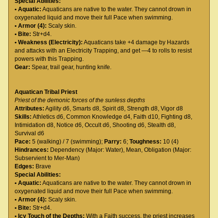
Special Abilities:
• Aquatic:
Aquaticans are native to the water. They cannot drown in
oxygenated liquid and move their full Pace when swimming.
• Armor (4):
Scaly skin.
• Bite:
Str+d4.
• Weakness (Electricity):
Aquaticans take +4 damage by Hazards
and attacks with an Electricity Trapping, and get —4 to rolls to resist
powers with this Trapping.
Gear:
Spear, trail gear, hunting knife.
Aquatican Tribal Priest
Priest of the demonic forces of the sunless depths
Attributes:
Agility d6, Smarts d8, Spirit d8, Strength d8, Vigor d8
Skills:
Athletics d6, Common Knowledge d4, Faith d10, Fighting d8,
Intimidation d8, Notice d6, Occult d6, Shooting d6, Stealth d8,
Survival d6
Pace:
5 (walking) / 7 (swimming);
Parry:
6;
Toughness:
10 (4)
Hindrances:
Dependency (Major: Water), Mean, Obligation (Major:
Subservient to Mer-Man)
Edges:
Brave
Special Abilities:
• Aquatic:
Aquaticans are native to the water. They cannot drown in
oxygenated liquid and move their full Pace when swimming.
• Armor (4):
Scaly skin.
• Bite:
Str+d4.
• Icy Touch of the Depths:
With a Faith success, the priest increases