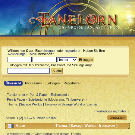
Willkommen
Gast
. Bitte
einloggen
oder
registrieren
. Haben Sie Ihre
Aktivierungs E-Mail
übersehen?
Einloggen mit Benutzername, Passwort und Sitzungslänge
Übersicht
Impressum
Einloggen
Registrieren
Tanelorn.net
»
Pen & Paper - Rollenspiel
»
Pen & Paper - Spielberichte
(Moderator:
Timberwere
) »
Thema:
[Savage Worlds | Ironsworn] Savage World of Eternia
« vorheriges
nächstes »
DRUCKEN
Seiten:
1
[
2
]
3
4
...
8
Nach unten
Autor
Thema: [Savage Worlds | Ironsworn]
Savage World of Eternia (Gelesen 21934 mal)
0 Mitglieder und 2 Gäste betrachten dieses Thema.