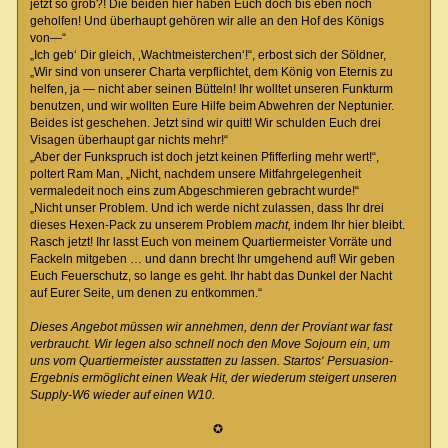
jetzt so grob?! Die beiden hier haben Euch doch bis eben noch
geholfen! Und überhaupt gehören wir alle an den Hof des Königs
von—“
„Ich geb‘ Dir gleich, ‚Wachtmeisterchen‘!“, erbost sich der Söldner,
„Wir sind von unserer Charta verpflichtet, dem König von Eternis zu
helfen, ja — nicht aber seinen Bütteln! Ihr wolltet unseren Funkturm
benutzen, und wir wollten Eure Hilfe beim Abwehren der Neptunier.
Beides ist geschehen. Jetzt sind wir quitt! Wir schulden Euch drei
Visagen überhaupt gar nichts mehr!“
„Aber der Funkspruch ist doch jetzt keinen Pfifferling mehr wert!“,
poltert Ram Man, „Nicht, nachdem unsere Mitfahrgelegenheit
vermaledeit noch eins zum Abgeschmieren gebracht wurde!“
„Nicht unser Problem. Und ich werde nicht zulassen, dass Ihr drei
dieses Hexen-Pack zu unserem Problem
macht,
indem Ihr hier bleibt.
Rasch jetzt! Ihr lasst Euch von meinem Quartiermeister Vorräte und
Fackeln mitgeben … und dann brecht Ihr umgehend auf! Wir geben
Euch Feuerschutz, so lange es geht. Ihr habt das Dunkel der Nacht
auf Eurer Seite, um denen zu entkommen.“
Dieses Angebot müssen wir annehmen, denn der Proviant war fast
verbraucht. Wir legen also schnell noch den Move Sojourn ein, um
uns vom Quartiermeister ausstatten zu lassen. Startos‘ Persuasion-
Ergebnis ermöglicht einen Weak Hit, der wiederum steigert unseren
Supply-W6 wieder auf einen W10.
✪