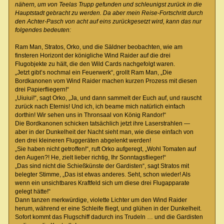
nähern, um von Teelas Trupp gefunden und schleunigst zurück in die
Hauptstadt gebracht zu werden. Da aber mein Reise-Fortschritt durch
den Achter-Pasch von acht auf eins zurückgesetzt wird, kann das nur
folgendes bedeuten:
Ram Man, Stratos, Orko, und die Säldner beobachten, wie am
finsteren Horizont der königliche Wind Raider auf die drei
Flugobjekte zu hält, die den Wild Cards nachgefolgt waren.
„Jetzt gibt’s nochmal ein Feuerwerk“, grollt Ram Man, „Die
Bordkanonen vom Wind Raider machen kurzen Prozess mit diesen
drei Papierfliegern!“
„Uiuiui!“, sagt Orko, „Ja, und dann sammelt der Euch auf, und rauscht
zurück nach Eternis! Und ich, ich beame mich natürlich einfach
dorthin! Wir sehen uns in Thronsaal von König Randor!“
Die Bordkanonen schicken tatsächlich jetzt ihre Laserstrahlen —
aber in der Dunkelheit der Nacht sieht man, wie diese einfach von
den drei kleineren Fluggeräten abgelenkt werden!
„Sie haben nicht getroffen!“, ruft Orko aufgeregt, „Wohl Tomaten auf
den Augen?! He, zielt lieber richtig, Ihr Sonntagsflieger!“
„Das sind nicht die Schießkünste der Gardisten“, sagt Stratos mit
belegter Stimme, „Das ist etwas anderes. Seht, schon wieder! Als
wenn ein unsichtbares Kraftfeld sich um diese drei Flugapparate
gelegt hätte!“
Dann tanzen merkwürdige, violette Lichter um den Wind Raider
herum, während er eine Schleife fliegt, und glühen in der Dunkelheit.
Sofort kommt das Flugschiff dadurch ins Trudeln … und die Gardisten