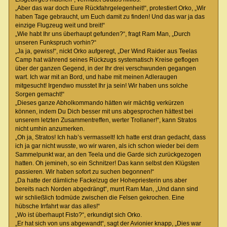
„Aber das war doch Eure Rückfahrgelegenheit!“, protestiert Orko, „Wir
haben Tage gebraucht, um Euch damit zu finden! Und das war ja das
einzige Flugzeug weit und breit!“
„Wie habt Ihr uns überhaupt gefunden?“, fragt Ram Man, „Durch
unseren Funkspruch vorhin?“
„Ja ja, gewiss!“, nickt Orko aufgeregt, „Der Wind Raider aus Teelas
Camp hat während seines Rückzugs systematisch Kreise geflogen
über der ganzen Gegend, in der Ihr drei verschwunden gegangen
wart. Ich war mit an Bord, und habe mit meinen Adleraugen
mitgesucht! Irgendwo musstet Ihr ja sein! Wir haben uns solche
Sorgen gemacht!“
„Dieses ganze Abholkommando hätten wir mächtig verkürzen
können, indem Du Dich besser mit uns abgesprochen hättest bei
unserem letzten Zusammentreffen, werter Trollaner!“, kann Stratos
nicht umhin anzumerken.
„Oh ja, Stratos! Ich hab’s vermasselt! Ich hatte erst dran gedacht, dass
ich ja gar nicht wusste, wo wir waren, als ich schon wieder bei dem
Sammelpunkt war, an den Teela und die Garde sich zurückgezogen
hatten. Oh jemineh, so ein Schnitzer! Das kann selbst den Klügsten
passieren. Wir haben sofort zu suchen begonnen!“
„Da hatte der dämliche Fackelzug der Hohepriesterin uns aber
bereits nach Norden abgedrängt“, murrt Ram Man, „Und dann sind
wir schließlich todmüde zwischen die Felsen gekrochen. Eine
hübsche Irrfahrt war das alles!“
„Wo ist überhaupt Fisto?“, erkundigt sich Orko.
„Er hat sich von uns abgewandt“, sagt der Avionier knapp, „Dies war