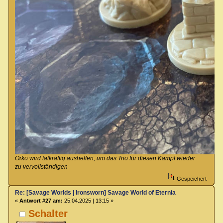
Orko wird tatkräftig aushelfen, um das Trio für diesen Kampf wieder
zu vervollständigen
Gespeichert
Re: [Savage Worlds | Ironsworn] Savage World of Eternia
«
Antwort #27 am:
25.04.2025 | 13:15 »
Schalter