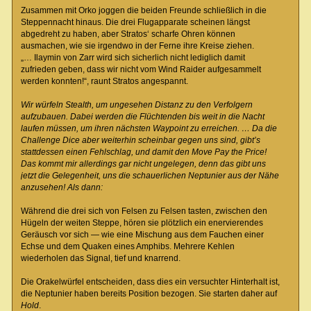
Zusammen mit Orko joggen die beiden Freunde schließlich in die
Steppennacht hinaus. Die drei Flugapparate scheinen längst
abgedreht zu haben, aber Stratos‘ scharfe Ohren können
ausmachen, wie sie irgendwo in der Ferne ihre Kreise ziehen.
„… Ilaymin von Zarr wird sich sicherlich nicht lediglich damit
zufrieden geben, dass wir nicht vom Wind Raider aufgesammelt
werden konnten!“, raunt Stratos angespannt.
Wir würfeln Stealth, um ungesehen Distanz zu den Verfolgern
aufzubauen. Dabei werden die Flüchtenden bis weit in die Nacht
laufen müssen, um ihren nächsten Waypoint zu erreichen. … Da die
Challenge Dice aber weiterhin scheinbar gegen uns sind, gibt’s
stattdessen einen Fehlschlag, und damit den Move Pay the Price!
Das kommt mir allerdings gar nicht ungelegen, denn das gibt uns
jetzt die Gelegenheit, uns die schauerlichen Neptunier aus der Nähe
anzusehen! Als dann:
Während die drei sich von Felsen zu Felsen tasten, zwischen den
Hügeln der weiten Steppe, hören sie plötzlich ein enervierendes
Geräusch vor sich — wie eine Mischung aus dem Fauchen einer
Echse und dem Quaken eines Amphibs. Mehrere Kehlen
wiederholen das Signal, tief und knarrend.
Die Orakelwürfel entscheiden, dass dies ein versuchter Hinterhalt ist,
die Neptunier haben bereits Position bezogen. Sie starten daher auf
Hold
.