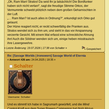
„Oh, Ram Man! Stratos! Da seid Ihr ja tatsächlich! Die Bordfunker
haben sich nicht vertan!“, sagt die freudige Stimme Orkos, der
Vermummte schwebt plötzlich neben dem großen Geharnischten in
der Luft.
„… Ram Man? Ist auch alles in Ordnung?“, erkundigt sich Orko gut
gelaunt.
Der Hüne reagiert nicht, er reckt schwerfällig die Pranken aus.
Stratos wendet sich zu ihm um, und sieht in das vor Anspannung
verzerrte Gesicht. Mit einem Mal erfasst eine schreckliche Ahnung
ihn! Auch die Söldner wenden sich um, einige heben misstrauisch
ihre Lasergewehre.
«
Letzte Änderung: 19.07.2026 | 17:38 von Schalter
»
Gespeichert
Re: [Savage Worlds | Ironsworn] Savage World of Eternia
«
Antwort #26 am:
24.04.2025 | 18:35 »
Schalter
Username: Schalter
Und es stimmt! Ich habe in Sagrumarh gewürfelt, und die
Mind
Control
-Kraft aus dem Super Powers Companion hat (trotz Abzug