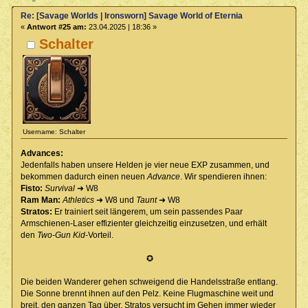
Re: [Savage Worlds | Ironsworn] Savage World of Eternia
«
Antwort #25 am:
23.04.2025 | 18:36 »
Schalter
Username: Schalter
Advances:
Jedenfalls haben unsere Helden je vier neue EXP zusammen, und
bekommen dadurch einen neuen
Advance
. Wir spendieren ihnen:
Fisto:
Survival
➜ W8
Ram Man:
Athletics
➜ W8 und
Taunt
➜ W8
Stratos:
Er trainiert seit längerem, um sein passendes Paar
Armschienen-Laser effizienter gleichzeitig einzusetzen, und erhält
den
Two-Gun Kid
-Vorteil.
✪
Die beiden Wanderer gehen schweigend die Handelsstraße entlang.
Die Sonne brennt ihnen auf den Pelz. Keine Flugmaschine weit und
breit, den ganzen Tag über. Stratos versucht im Gehen immer wieder