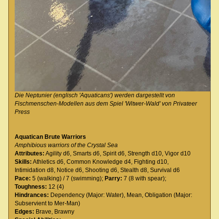
Die Neptunier (englisch 'Aquaticans') werden dargestellt von
Fischmenschen-Modellen aus dem Spiel 'Witwer-Wald' von Privateer
Press
Aquatican Brute Warriors
Amphibious warriors of the Crystal Sea
Attributes:
Agility d6, Smarts d6, Spirit d6, Strength d10, Vigor d10
Skills:
Athletics d6, Common Knowledge d4, Fighting d10,
Intimidation d8, Notice d6, Shooting d6, Stealth d8, Survival d6
Pace:
5 (walking) / 7 (swimming);
Parry:
7 (8 with spear);
Toughness:
12 (4)
Hindrances:
Dependency (Major: Water), Mean, Obligation (Major:
Subservient to Mer-Man)
Edges:
Brave, Brawny