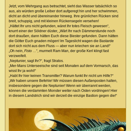
Jetzt, vom Wehrgang aus betrachtet, sieht das Wasser tatsächlich so
aus, als würden große Leiber dort aufgeregt hin und her schwimmen,
dicht an dicht und übereinander hinweg. Ihre grünlichen Rücken sind
breit, schuppig, und mit kleinen Rückensegeln versehen!
„Hättet Ihr uns nicht gefunden, wäret Ihr totes Fleisch gewesen“,
knurrt einer der Söldner düster, „Wärt Ihr nach Dämmerstunde noch
dort draußen, dann hätten Euch diese Biester gefunden. Dann hätten
die Götter Euch gnaden mögen! Im Tageslicht wagen die Bastarde
dort sich nicht aus dem Fluss — aber nun kriechen sie an Land!“
„Oh nein,
Fisto
…“, murmelt Ram Man, der große Kerl klingt fast
verzweifelt.
„Neptunier, sagt Ihr?“, fragt Stratos.
„Mer-Mans Unterseeische sind seit Monaten auf dem Vormarsch, das
wisst Ihr ja wohl!“
„Habt Ihr hier keinen Transmitter? Warum funkt Ihr nicht um Hilfe?“
„Wir haben unsere Befehle! Wir müssen diesen Außenposten halten,
insbesondere gegen die Neptunier! Wenn wir überrannt werden,
können die verdammten Monster weiter nach Osten vordringen! Hier
in diesem Landstrich sind wir derzeit die einzige Bastion gegen die!“