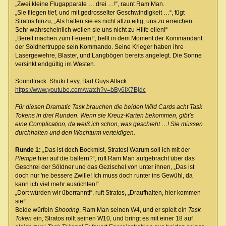
„Zwei kleine Flugapparate … drei …!“, raunt Ram Man.
„Sie fliegen tief, und mit gedrosselter Geschwindigkeit …“, fügt
Stratos hinzu, „Als hätten sie es nicht allzu eilig, uns zu erreichen …
Sehr wahrscheinlich wollen sie uns nicht zu Hilfe eilen!“
„Bereit machen zum Feuern!“, bellt in dem Moment der Kommandant
der Söldnertruppe sein Kommando. Seine Krieger haben ihre
Lasergewehre, Blaster, und Langbögen bereits angelegt. Die Sonne
versinkt endgültig im Westen.
Soundtrack: Shuki Levy, Bad Guys Attack
https://www.youtube.com/watch?v=bBy6IX7Bjdc
Für diesen Dramatic Task brauchen die beiden Wild Cards acht Task
Tokens in drei Runden. Wenn sie Kreuz-Karten bekommen, gibt’s
eine Complication, da weiß ich schon, was geschieht …! Sie müssen
durchhalten und den Wachturm verteidigen.
Runde 1:
„Das ist doch Bockmist, Stratos! Warum soll ich mit der
Plempe
hier auf die ballern?“, ruft Ram Man aufgebracht über das
Geschrei der Söldner und das Gezischel von unter ihnen, „Das ist
doch nur 'ne bessere Zwille! Ich muss doch runter ins Gewühl, da
kann ich viel mehr ausrichten!“
„Dort würden wir überrannt!“, ruft Stratos, „Draufhalten, hier kommen
sie!“
Beide würfeln
Shooting
, Ram Man seinen W4, und er spielt ein
Task
Token
ein, Stratos rollt seinen W10, und bringt es mit einer 18 auf