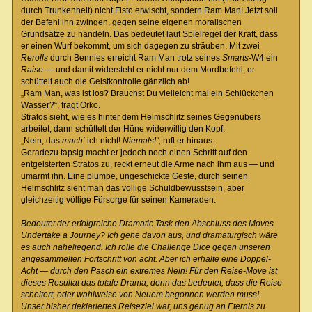
durch Trunkenheit) nicht Fisto erwischt, sondern Ram Man! Jetzt soll
der Befehl ihn zwingen, gegen seine eigenen moralischen
Grundsätze zu handeln. Das bedeutet laut Spielregel der Kraft, dass
er einen Wurf bekommt, um sich dagegen zu sträuben. Mit zwei
Rerolls
durch Bennies erreicht Ram Man trotz seines
Smarts
-W4 ein
Raise
— und damit widersteht er nicht nur dem Mordbefehl, er
schüttelt auch die Geistkontrolle gänzlich ab!
„Ram Man, was ist los? Brauchst Du vielleicht mal ein Schlückchen
Wasser?“, fragt Orko.
Stratos sieht, wie es hinter dem Helmschlitz seines Gegenübers
arbeitet, dann schüttelt der Hüne widerwillig den Kopf.
„Nein, das
mach‘
ich nicht!
Niemals!“,
ruft er hinaus.
Geradezu tapsig macht er jedoch noch einen Schritt auf den
entgeisterten Stratos zu, reckt erneut die Arme nach ihm aus — und
umarmt ihn. Eine plumpe, ungeschickte Geste, durch seinen
Helmschlitz sieht man das völlige Schuldbewusstsein, aber
gleichzeitig völlige Fürsorge für seinen Kameraden.
Bedeutet der erfolgreiche Dramatic Task den Abschluss des Moves
Undertake a Journey? Ich gehe davon aus, und dramaturgisch wäre
es auch naheliegend. Ich rolle die Challenge Dice gegen unseren
angesammelten Fortschritt von acht. Aber ich erhalte eine Doppel-
Acht — durch den Pasch ein extremes Nein! Für den Reise-Move ist
dieses Resultat das totale Drama, denn das bedeutet, dass die Reise
scheitert, oder wahlweise von Neuem begonnen werden muss!
Unser bisher deklariertes Reiseziel war, uns genug an Eternis zu