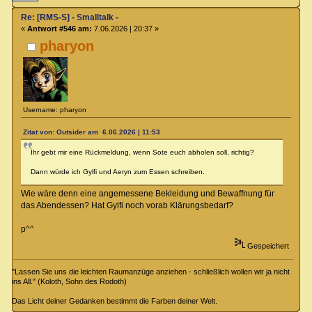
Re: [RMS-S] - Smalltalk -
«
Antwort #546 am:
7.06.2026 | 20:37 »
pharyon
Username: pharyon
Zitat von: Outsider am 6.06.2026 | 11:53
Ihr gebt mir eine Rückmeldung, wenn Sote euch abholen soll, richtig?
Dann würde ich Gylfi und Aeryn zum Essen schreiben.
Wie wäre denn eine angemessene Bekleidung und Bewaffnung für
das Abendessen? Hat Gylfi noch vorab Klärungsbedarf?
p^^
Gespeichert
"Lassen Sie uns die leichten Raumanzüge anziehen - schließlich wollen wir ja nicht
ins All." (Koloth, Sohn des Rodoth)
Das Licht deiner Gedanken bestimmt die Farben deiner Welt.