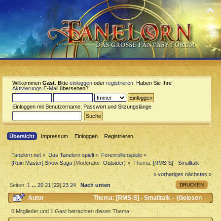
Willkommen
Gast
. Bitte
einloggen
oder
registrieren
. Haben Sie Ihre
Aktivierungs E-Mail
übersehen?
Einloggen mit Benutzername, Passwort und Sitzungslänge
Übersicht
Impressum
Einloggen
Registrieren
Tanelorn.net
»
Das Tanelorn spielt
»
Forenrollenspiele
»
[Ruin Master] Snow Saga
(Moderator:
Outsider
) »
Thema:
[RMS-S] - Smalltalk -
« vorheriges
nächstes »
DRUCKEN
Seiten:
1
...
20
21
[
22
]
23
24
Nach unten
Autor
Thema: [RMS-S] - Smalltalk - (Gelesen
22693 mal)
0 Mitglieder und 1 Gast betrachten dieses Thema.