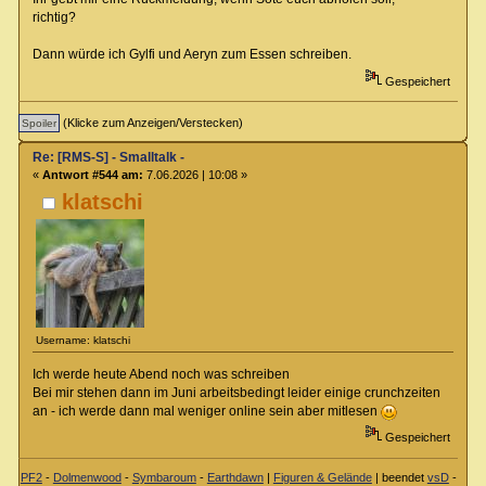
richtig?
Dann würde ich Gylfi und Aeryn zum Essen schreiben.
Gespeichert
(Klicke zum Anzeigen/Verstecken)
Re: [RMS-S] - Smalltalk -
«
Antwort #544 am:
7.06.2026 | 10:08 »
klatschi
Username: klatschi
Ich werde heute Abend noch was schreiben
Bei mir stehen dann im Juni arbeitsbedingt leider einige crunchzeiten
an - ich werde dann mal weniger online sein aber mitlesen
Gespeichert
PF2
-
Dolmenwood
-
Symbaroum
-
Earthdawn
|
Figuren & Gelände
| beendet
vsD
-