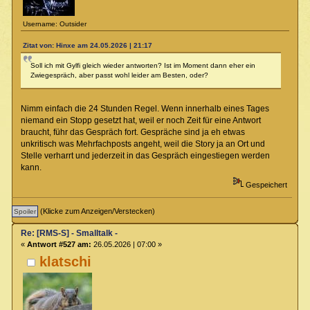
Username: Outsider
Zitat von: Hinxe am 24.05.2026 | 21:17
Soll ich mit Gylfi gleich wieder antworten? Ist im Moment dann eher ein
Zwiegespräch, aber passt wohl leider am Besten, oder?
Nimm einfach die 24 Stunden Regel. Wenn innerhalb eines Tages
niemand ein Stopp gesetzt hat, weil er noch Zeit für eine Antwort
braucht, führ das Gespräch fort. Gespräche sind ja eh etwas
unkritisch was Mehrfachposts angeht, weil die Story ja an Ort und
Stelle verharrt und jederzeit in das Gespräch eingestiegen werden
kann.
Gespeichert
(Klicke zum Anzeigen/Verstecken)
Re: [RMS-S] - Smalltalk -
«
Antwort #527 am:
26.05.2026 | 07:00 »
klatschi