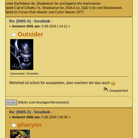
Leitet Earthdawn 4e, Shadowrun 5e und Against the Darkmaster.
Spielt Call of Cthulhu 7e, Shadowrun 5e, DSA 4.1e, D&D 5.5e und Shadowdark.
Spielt im Forum Ruin Master und Cyber Master 2077.
Re: [RMS-S] - Smalltalk -
«
Antwort #541 am:
4.06.2026 | 14:11 »
Outsider
Username: Outsider
Mehrheit ist schon für ausspielen, also machen wir das auch
Gespeichert
(Klicke zum Anzeigen/Verstecken)
Re: [RMS-S] - Smalltalk -
«
Antwort #542 am:
5.06.2026 | 09:36 »
pharyon