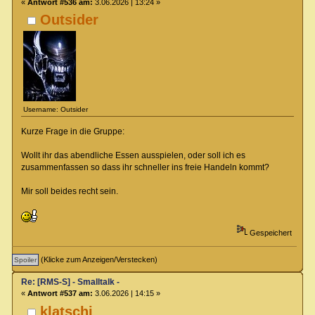
«
Antwort #536 am:
3.06.2026 | 13:24 »
Outsider
Username: Outsider
Kurze Frage in die Gruppe:
Wollt ihr das abendliche Essen ausspielen, oder soll ich es
zusammenfassen so dass ihr schneller ins freie Handeln kommt?
Mir soll beides recht sein.
Gespeichert
(Klicke zum Anzeigen/Verstecken)
Re: [RMS-S] - Smalltalk -
«
Antwort #537 am:
3.06.2026 | 14:15 »
klatschi