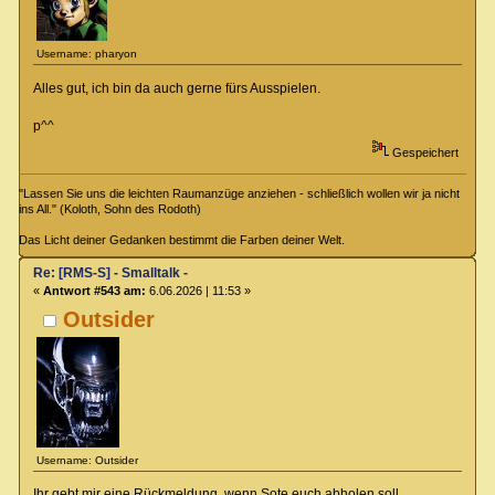
Username: pharyon
Alles gut, ich bin da auch gerne fürs Ausspielen.
p^^
Gespeichert
"Lassen Sie uns die leichten Raumanzüge anziehen - schließlich wollen wir ja nicht
ins All." (Koloth, Sohn des Rodoth)
Das Licht deiner Gedanken bestimmt die Farben deiner Welt.
Re: [RMS-S] - Smalltalk -
«
Antwort #543 am:
6.06.2026 | 11:53 »
Outsider
Username: Outsider
Ihr gebt mir eine Rückmeldung, wenn Sote euch abholen soll,