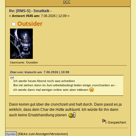
DCC
Re: [RMS-S] - Smalltalk -
«
Antwort #545 am:
7.06.2026 | 12:09 »
Outsider
Username: Outsider
Zitat von: klatschi am 7.06.2026 | 10:08
Ich werde heute Abend noch was schreiben
Bei mir stehen dann im Juni arbeitsbedingt leider einige crunchzeiten an -
ich werde dann mal weniger online sein aber mitlesen
Dann komm gut über die crunchzeit und halt durch. Dann passt es ja
wirklich, dass dein Char die Hütte aufräumt. Ich würde für ihn dann
auch keine Ersatzhandlung planen
Gespeichert
(Klicke zum Anzeigen/Verstecken)