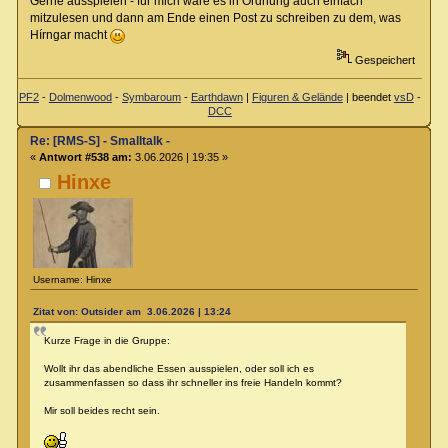
Gerne ausspielen - für mich wäre es in Ordnung auch einfach
mitzulesen und dann am Ende einen Post zu schreiben zu dem, was
Hírngar macht
Gespeichert
PF2
-
Dolmenwood
-
Symbaroum
-
Earthdawn
|
Figuren & Gelände
| beendet
vsD
-
DCC
Re: [RMS-S] - Smalltalk -
«
Antwort #538 am:
3.06.2026 | 19:35 »
Hinxe
Username: Hinxe
Zitat von: Outsider am 3.06.2026 | 13:24
Kurze Frage in die Gruppe:
Wollt ihr das abendliche Essen ausspielen, oder soll ich es
zusammenfassen so dass ihr schneller ins freie Handeln kommt?
Mir soll beides recht sein.