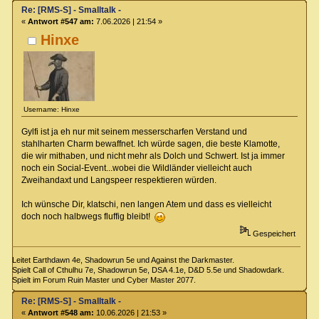
Re: [RMS-S] - Smalltalk -
«
Antwort #547 am:
7.06.2026 | 21:54 »
Hinxe
Username: Hinxe
Gylfi ist ja eh nur mit seinem messerscharfen Verstand und
stahlharten Charm bewaffnet. Ich würde sagen, die beste Klamotte,
die wir mithaben, und nicht mehr als Dolch und Schwert. Ist ja immer
noch ein Social-Event...wobei die Wildländer vielleicht auch
Zweihandaxt und Langspeer respektieren würden.
Ich wünsche Dir, klatschi, nen langen Atem und dass es vielleicht
doch noch halbwegs fluffig bleibt!
Gespeichert
Leitet Earthdawn 4e, Shadowrun 5e und Against the Darkmaster.
Spielt Call of Cthulhu 7e, Shadowrun 5e, DSA 4.1e, D&D 5.5e und Shadowdark.
Spielt im Forum Ruin Master und Cyber Master 2077.
Re: [RMS-S] - Smalltalk -
«
Antwort #548 am:
10.06.2026 | 21:53 »