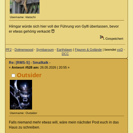
Username: klatschi
Hírngar würde sich hier voll der Führung von Gylfi überlassen, bevor
er etwas gehörig verkackt 😇
Gespeichert
PF2
-
Dolmenwood
-
Symbaroum
-
Earthdawn
|
Figuren & Gelände
| beendet
vsD
-
DCC
Re: [RMS-S] - Smalltalk -
«
Antwort #528 am:
26.05.2026 | 20:55 »
Outsider
Username: Outsider
Falls niemand mehr etwas will, wäre mein nächster Post euch in das
Haus zu schreiben.