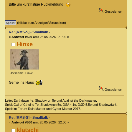
Bitte um kurzfristige Rückmeldung.
Gespeichert
(Klicke zum Anzeigen/Verstecken)
Re: [RMS-S] - Smalltalk -
«
Antwort #529 am:
26.05.2026 | 21:02 »
Hinxe
Username: Hinxe
Gerne ins Haus
Gespeichert
Leitet Earthdawn 4e, Shadowrun 5e und Against the Darkmaster.
Spielt Call of Cthulhu 7e, Shadowrun 5e, DSA 4.1e, D&D 5.5e und Shadowdark.
Spielt im Forum Ruin Master und Cyber Master 2077.
Re: [RMS-S] - Smalltalk -
«
Antwort #530 am:
26.05.2026 | 22:00 »
klatschi