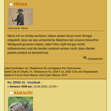
Hinxe
Username: Hinxe
Wenn ich es richtig nachlese, haben weder Aeryn noch Hirngar
mitgeteilt, dass sie das unheimliche Mädchen bei unserer Ankunft in
Wretguard gesehen haben, oder? Also Gylfi hat gar nichts
mitbekommen und die beiden anderen wissen nicht, dass die/der
jeweils andere es bemerkt hat.
Gespeichert
Leitet Earthdawn 4e, Shadowrun 5e und Against the Darkmaster.
Spielt Call of Cthulhu 7e, Shadowrun 5e, DSA 4.1e, D&D 5.5e und Shadowdark.
Spielt im Forum Ruin Master und Cyber Master 2077.
Re: [RMS-S] - Smalltalk -
«
Antwort #549 am:
10.06.2026 | 22:09 »
klatschi