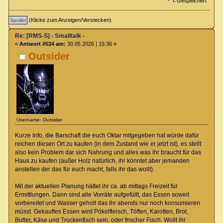
Gespeichert
(Klicke zum Anzeigen/Verstecken)
Re: [RMS-S] - Smalltalk -
«
Antwort #534 am:
30.05.2026 | 15:36 »
Outsider
Username: Outsider
Kurze Info, die Barschaft die euch Oktar mitgegeben hat würde dafür
reichen diesen Ort zu kaufen (in dem Zustand wie er jetzt ist), es stellt
also kein Problem dar sich Nahrung und alles was ihr braucht für das
Haus zu kaufen (außer Holz natürlich, ihr könntet aber jemanden
anstellen der das für euch macht, falls ihr das wollt).
Mit der aktuellen Planung hättet ihr ca. ab mittags Freizeit für
Ermittlungen. Dann sind alle Vorräte aufgefüllt, das Essen soweit
vorbereitet und Wasser geholt das ihr abends nur noch konsumieren
müsst. Gekauftes Essen wird Pökelfleisch, Töften, Karotten, Brot,
Butter, Käse und Trockenfisch sein, oder frischer Fisch. Wollt ihr