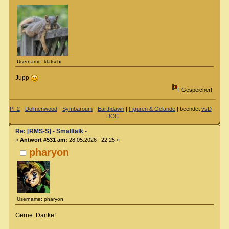
Username: klatschi
Jupp
Gespeichert
PF2
-
Dolmenwood
-
Symbaroum
-
Earthdawn
|
Figuren & Gelände
| beendet
vsD
-
DCC
Re: [RMS-S] - Smalltalk -
«
Antwort #531 am:
28.05.2026 | 22:25 »
pharyon
Username: pharyon
Gerne. Danke!