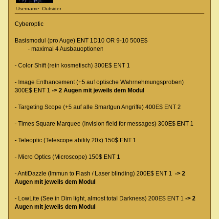
Username: Outsider
Cyberoptic
Basismodul (pro Auge) ENT 1D10 OR 9-10 500E$
- maximal 4 Ausbauoptionen
- Color Shift (rein kosmetisch) 300E$ ENT 1
- Image Enthancement (+5 auf optische Wahrnehmungsproben)
300E$ ENT 1
-> 2 Augen mit jeweils dem Modul
- Targeting Scope (+5 auf alle Smartgun Angriffe) 400E$ ENT 2
- Times Square Marquee (Invision field for messages) 300E$ ENT 1
- Teleoptic (Telescope ability 20x) 150$ ENT 1
- Micro Optics (Microscope) 150$ ENT 1
- AntiDazzle (Immun to Flash / Laser blinding) 200E$ ENT 1
-> 2
Augen mit jeweils dem Modul
- LowLite (See in Dim light, almost total Darkness) 200E$ ENT 1
-> 2
Augen mit jeweils dem Modul