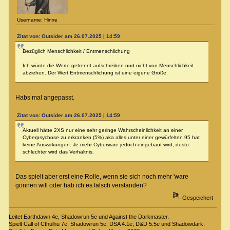
Username: Hinxe
Zitat von: Outsider am 26.07.2025 | 14:59
Bezüglich Menschlichkeit / Entmenschlichung
Ich würde die Werte getrennt aufschreiben und nicht von Menschlichkeit
abziehen. Der Wert Entmenschlichung ist eine eigene Größe.
Habs mal angepasst.
Zitat von: Outsider am 26.07.2025 | 14:59
Aktuell hätte 2XS nur eine sehr geringe Wahrscheinlichkeit an einer
Cyberpsychose zu erkranken (5%) aka alles unter einer gewürfelten 95 hat
keine Auswirkungen. Je mehr Cyberware jedoch eingebaut wird, desto
schlechter wird das Verhältnis.
Das spielt aber erst eine Rolle, wenn sie sich noch mehr 'ware
gönnen will oder hab ich es falsch verstanden?
Gespeichert
Leitet Earthdawn 4e, Shadowrun 5e und Against the Darkmaster.
Spielt Call of Cthulhu 7e, Shadowrun 5e, DSA 4.1e, D&D 5.5e und Shadowdark.