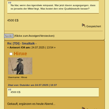
Na klar, wenn das irgendwie reinpasst. War jetzt davon ausgegangen, dass
es jenseits der Mittel liegt. Was kostet den eine Qualitätsstufe besser?
4500 E$
Gespeichert
(Klicke zum Anzeigen/Verstecken)
Re: [TDI] - Smalltalk -
«
Antwort #34 am:
24.07.2025 | 13:54 »
Hinxe
Username: Hinxe
Zitat von: Outsider am 24.07.2025 | 10:37
4500 E$
Gekauft, ergänzen es heute Abend...