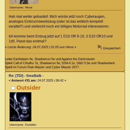
Username: Hinxe
Hab mal weiter gebastelt. Mich würde jetzt noch Cyberaugen,
analoges Einbruchswerkzeug (oder ist das wirklich komplett
veraltet?) und vielleicht noch ein billiges Motorrad interessieren.
Ich komme beim Entzug jetzt auf 1 D10 OR 9-10, 3 D10 OR10 und
1d5. Passt das erstmal?
«
Letzte Änderung: 24.07.2025 | 01:05 von Hinxe
»
Gespeichert
Leitet Earthdawn 4e, Shadowrun 5e und Against the Darkmaster.
Spielt Call of Cthulhu 7e, Shadowrun 5e, DSA 4.1e, D&D 5.5e und Shadowdark.
Spielt im Forum Ruin Master und Cyber Master 2077.
Re: [TDI] - Smalltalk -
«
Antwort #31 am:
24.07.2025 | 06:42 »
Outsider
Username: Outsider