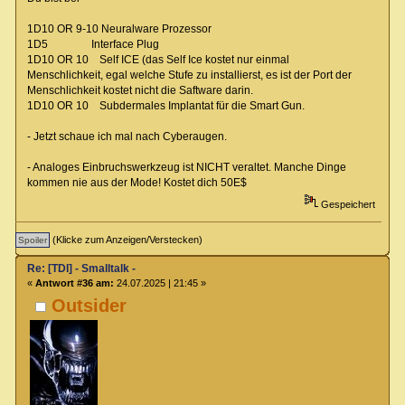
1D10 OR 9-10 Neuralware Prozessor
1D5 Interface Plug
1D10 OR 10 Self ICE (das Self Ice kostet nur einmal
Menschlichkeit, egal welche Stufe zu installierst, es ist der Port der
Menschlichkeit kostet nicht die Saftware darin.
1D10 OR 10 Subdermales Implantat für die Smart Gun.
- Jetzt schaue ich mal nach Cyberaugen.
- Analoges Einbruchswerkzeug ist NICHT veraltet. Manche Dinge
kommen nie aus der Mode! Kostet dich 50E$
Gespeichert
(Klicke zum Anzeigen/Verstecken)
Re: [TDI] - Smalltalk -
«
Antwort #36 am:
24.07.2025 | 21:45 »
Outsider