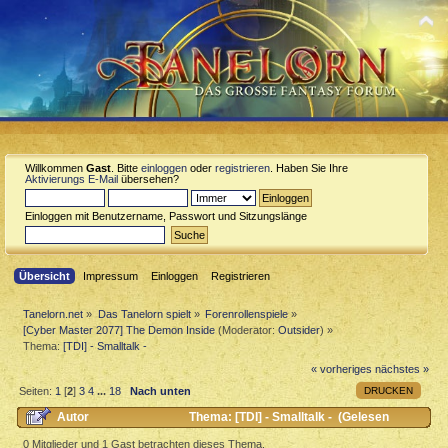
Willkommen
Gast
. Bitte
einloggen
oder
registrieren
. Haben Sie Ihre
Aktivierungs E-Mail
übersehen?
Einloggen mit Benutzername, Passwort und Sitzungslänge
Übersicht
Impressum
Einloggen
Registrieren
Tanelorn.net
»
Das Tanelorn spielt
»
Forenrollenspiele
»
[Cyber Master 2077] The Demon Inside
(Moderator:
Outsider
) »
Thema:
[TDI] - Smalltalk -
« vorheriges
nächstes »
DRUCKEN
Seiten:
1
[
2
]
3
4
...
18
Nach unten
Autor
Thema: [TDI] - Smalltalk - (Gelesen
15212 mal)
0 Mitglieder und 1 Gast betrachten dieses Thema.