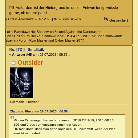
PS: Außerdem ist der Hintergrund im ersten Entwurf fertig, wüsste
gerne, ob das so passt.
«
Letzte Änderung: 26.07.2025 | 01:26 von Hinxe
»
Gespeichert
Leitet Earthdawn 4e, Shadowrun 5e und Against the Darkmaster.
Spielt Call of Cthulhu 7e, Shadowrun 5e, DSA 4.1e, D&D 5.5e und Shadowdark.
Spielt im Forum Ruin Master und Cyber Master 2077.
Re: [TDI] - Smalltalk -
«
Antwort #45 am:
26.07.2025 | 09:57 »
Outsider
Username: Outsider
Zitat von: Hinxe am 26.07.2025 | 00:58
Mit den Cyberaugen komme ich dann auf 3D10 OR 9-10, 2D10 OR 10,
1D5 und 9 aus den Ausbauoptionen der Augen.
OR hieß doch, dass man dann noch nen D10 hinterwirft, wenn der Wert
erreicht wird, oder?