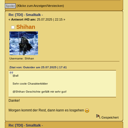
(Klicke zum Anzeigen/Verstecken)
Re: [TDI] - Smalltalk -
«
Antwort #43 am:
25.07.2025 | 22:15 »
Shihan
Username: Shihan
Zitat von: Outsider am 25.07.2025 | 17:41
@all
Sehr coole Charakterbilder
@Shihan Geschichte gefällt mir sehr gut!
Danke!
Morgen kommt der Rest, dann kann es losgehen
Gespeichert
Re: [TDI] - Smalltalk -