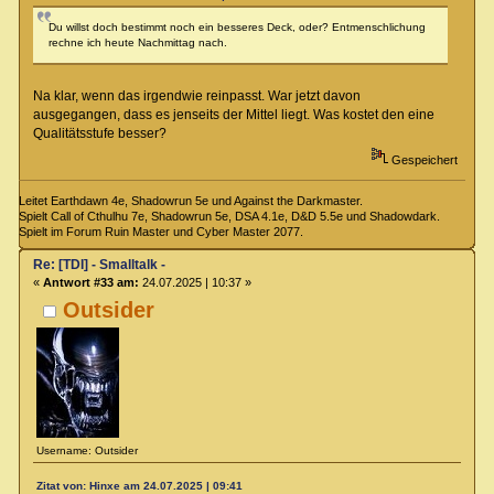
Du willst doch bestimmt noch ein besseres Deck, oder? Entmenschlichung
rechne ich heute Nachmittag nach.
Na klar, wenn das irgendwie reinpasst. War jetzt davon
ausgegangen, dass es jenseits der Mittel liegt. Was kostet den eine
Qualitätsstufe besser?
Gespeichert
Leitet Earthdawn 4e, Shadowrun 5e und Against the Darkmaster.
Spielt Call of Cthulhu 7e, Shadowrun 5e, DSA 4.1e, D&D 5.5e und Shadowdark.
Spielt im Forum Ruin Master und Cyber Master 2077.
Re: [TDI] - Smalltalk -
«
Antwort #33 am:
24.07.2025 | 10:37 »
Outsider
Username: Outsider
Zitat von: Hinxe am 24.07.2025 | 09:41