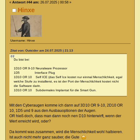
«
Antwort #44 am:
26.07.2025 | 00:58 »
Hinxe
Username: Hinxe
Zitat von: Outsider am 24.07.2025 | 21:13
Du bist bei
1D10 OR 9-10 Neuralware Prozessor
1D5 Interface Plug
1D10 OR 10 Self ICE (das Self Ice kostet nur einmal Menschlichkeit, egal
welche Stufe zu installierst, es ist der Port der Menschlichkeit kostet nicht
die Saftware darin.
1D10 OR 10 Subdermales Implantat für die Smart Gun.
Mit den Cyberaugen komme ich dann auf 3D10 OR 9-10, 2D10 OR
10, 1D5 und 9 aus den Ausbauoptionen der Augen.
OR hieß doch, dass man dann noch nen D10 hinterwirft, wenn der
Wert erreicht wird, oder?
Da kommt was zusammen, wird die Menschlichkeit wohl halbieren.
Ist auch nicht mehr ganz sauber, die Gute