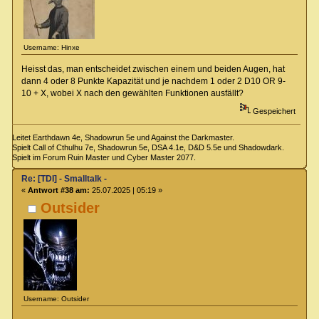
Username: Hinxe
Heisst das, man entscheidet zwischen einem und beiden Augen, hat
dann 4 oder 8 Punkte Kapazität und je nachdem 1 oder 2 D10 OR 9-
10 + X, wobei X nach den gewählten Funktionen ausfällt?
Gespeichert
Leitet Earthdawn 4e, Shadowrun 5e und Against the Darkmaster.
Spielt Call of Cthulhu 7e, Shadowrun 5e, DSA 4.1e, D&D 5.5e und Shadowdark.
Spielt im Forum Ruin Master und Cyber Master 2077.
Re: [TDI] - Smalltalk -
«
Antwort #38 am:
25.07.2025 | 05:19 »
Outsider
Username: Outsider