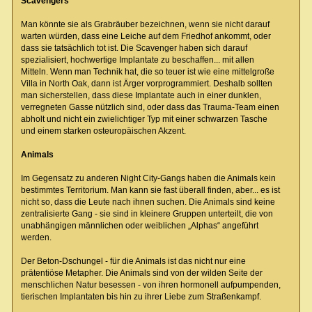
Scavengers
Man könnte sie als Grabräuber bezeichnen, wenn sie nicht darauf
warten würden, dass eine Leiche auf dem Friedhof ankommt, oder
dass sie tatsächlich tot ist. Die Scavenger haben sich darauf
spezialisiert, hochwertige Implantate zu beschaffen... mit allen
Mitteln. Wenn man Technik hat, die so teuer ist wie eine mittelgroße
Villa in North Oak, dann ist Ärger vorprogrammiert. Deshalb sollten
man sicherstellen, dass diese Implantate auch in einer dunklen,
verregneten Gasse nützlich sind, oder dass das Trauma-Team einen
abholt und nicht ein zwielichtiger Typ mit einer schwarzen Tasche
und einem starken osteuropäischen Akzent.
Animals
Im Gegensatz zu anderen Night City-Gangs haben die Animals kein
bestimmtes Territorium. Man kann sie fast überall finden, aber... es ist
nicht so, dass die Leute nach ihnen suchen. Die Animals sind keine
zentralisierte Gang - sie sind in kleinere Gruppen unterteilt, die von
unabhängigen männlichen oder weiblichen „Alphas“ angeführt
werden.
Der Beton-Dschungel - für die Animals ist das nicht nur eine
prätentiöse Metapher. Die Animals sind von der wilden Seite der
menschlichen Natur besessen - von ihren hormonell aufpumpenden,
tierischen Implantaten bis hin zu ihrer Liebe zum Straßenkampf.