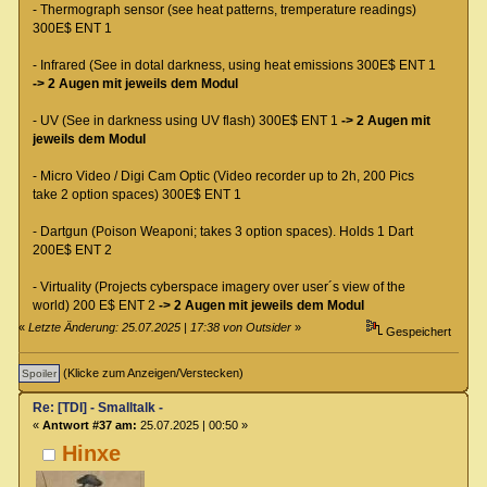
- Thermograph sensor (see heat patterns, tremperature readings)
300E$ ENT 1
- Infrared (See in dotal darkness, using heat emissions 300E$ ENT 1
-> 2 Augen mit jeweils dem Modul
- UV (See in darkness using UV flash) 300E$ ENT 1
-> 2 Augen mit
jeweils dem Modul
- Micro Video / Digi Cam Optic (Video recorder up to 2h, 200 Pics
take 2 option spaces) 300E$ ENT 1
- Dartgun (Poison Weaponi; takes 3 option spaces). Holds 1 Dart
200E$ ENT 2
- Virtuality (Projects cyberspace imagery over user´s view of the
world) 200 E$ ENT 2
-> 2 Augen mit jeweils dem Modul
«
Letzte Änderung: 25.07.2025 | 17:38 von Outsider
»
Gespeichert
(Klicke zum Anzeigen/Verstecken)
Re: [TDI] - Smalltalk -
«
Antwort #37 am:
25.07.2025 | 00:50 »
Hinxe