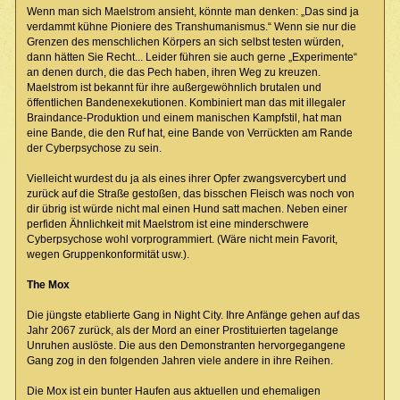
Wenn man sich Maelstrom ansieht, könnte man denken: „Das sind ja
verdammt kühne Pioniere des Transhumanismus.“ Wenn sie nur die
Grenzen des menschlichen Körpers an sich selbst testen würden,
dann hätten Sie Recht... Leider führen sie auch gerne „Experimente“
an denen durch, die das Pech haben, ihren Weg zu kreuzen.
Maelstrom ist bekannt für ihre außergewöhnlich brutalen und
öffentlichen Bandenexekutionen. Kombiniert man das mit illegaler
Braindance-Produktion und einem manischen Kampfstil, hat man
eine Bande, die den Ruf hat, eine Bande von Verrückten am Rande
der Cyberpsychose zu sein.
Vielleicht wurdest du ja als eines ihrer Opfer zwangsvercybert und
zurück auf die Straße gestoßen, das bisschen Fleisch was noch von
dir übrig ist würde nicht mal einen Hund satt machen. Neben einer
perfiden Ähnlichkeit mit Maelstrom ist eine minderschwere
Cyberpsychose wohl vorprogrammiert. (Wäre nicht mein Favorit,
wegen Gruppenkonformität usw.).
The Mox
Die jüngste etablierte Gang in Night City. Ihre Anfänge gehen auf das
Jahr 2067 zurück, als der Mord an einer Prostituierten tagelange
Unruhen auslöste. Die aus den Demonstranten hervorgegangene
Gang zog in den folgenden Jahren viele andere in ihre Reihen.
Die Mox ist ein bunter Haufen aus aktuellen und ehemaligen