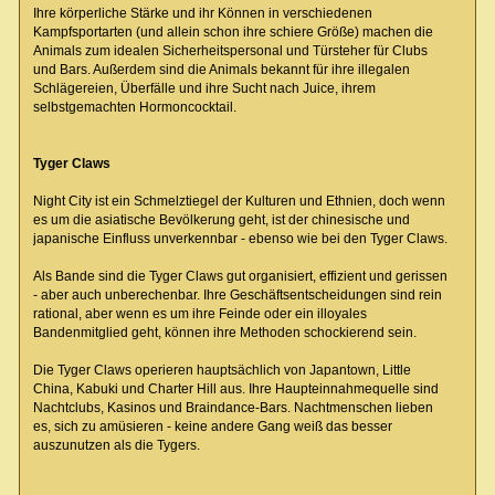
Ihre körperliche Stärke und ihr Können in verschiedenen
Kampfsportarten (und allein schon ihre schiere Größe) machen die
Animals zum idealen Sicherheitspersonal und Türsteher für Clubs
und Bars. Außerdem sind die Animals bekannt für ihre illegalen
Schlägereien, Überfälle und ihre Sucht nach Juice, ihrem
selbstgemachten Hormoncocktail.
Tyger Claws
Night City ist ein Schmelztiegel der Kulturen und Ethnien, doch wenn
es um die asiatische Bevölkerung geht, ist der chinesische und
japanische Einfluss unverkennbar - ebenso wie bei den Tyger Claws.
Als Bande sind die Tyger Claws gut organisiert, effizient und gerissen
- aber auch unberechenbar. Ihre Geschäftsentscheidungen sind rein
rational, aber wenn es um ihre Feinde oder ein illoyales
Bandenmitglied geht, können ihre Methoden schockierend sein.
Die Tyger Claws operieren hauptsächlich von Japantown, Little
China, Kabuki und Charter Hill aus. Ihre Haupteinnahmequelle sind
Nachtclubs, Kasinos und Braindance-Bars. Nachtmenschen lieben
es, sich zu amüsieren - keine andere Gang weiß das besser
auszunutzen als die Tygers.