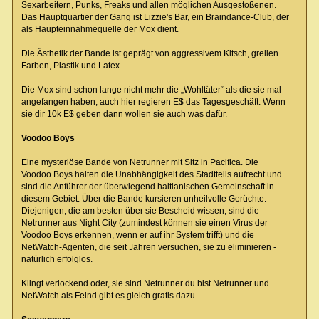
Sexarbeitern, Punks, Freaks und allen möglichen Ausgestoßenen.
Das Hauptquartier der Gang ist Lizzie's Bar, ein Braindance-Club, der
als Haupteinnahmequelle der Mox dient.
Die Ästhetik der Bande ist geprägt von aggressivem Kitsch, grellen
Farben, Plastik und Latex.
Die Mox sind schon lange nicht mehr die „Wohltäter“ als die sie mal
angefangen haben, auch hier regieren E$ das Tagesgeschäft. Wenn
sie dir 10k E$ geben dann wollen sie auch was dafür.
Voodoo Boys
Eine mysteriöse Bande von Netrunner mit Sitz in Pacifica. Die
Voodoo Boys halten die Unabhängigkeit des Stadtteils aufrecht und
sind die Anführer der überwiegend haitianischen Gemeinschaft in
diesem Gebiet. Über die Bande kursieren unheilvolle Gerüchte.
Diejenigen, die am besten über sie Bescheid wissen, sind die
Netrunner aus Night City (zumindest können sie einen Virus der
Voodoo Boys erkennen, wenn er auf ihr System trifft) und die
NetWatch-Agenten, die seit Jahren versuchen, sie zu eliminieren -
natürlich erfolglos.
Klingt verlockend oder, sie sind Netrunner du bist Netrunner und
NetWatch als Feind gibt es gleich gratis dazu.