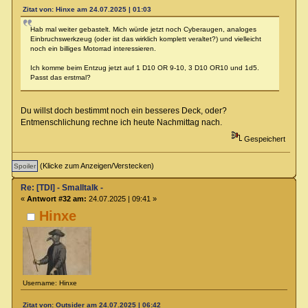
Zitat von: Hinxe am 24.07.2025 | 01:03
Hab mal weiter gebastelt. Mich würde jetzt noch Cyberaugen, analoges
Einbruchswerkzeug (oder ist das wirklich komplett veraltet?) und vielleicht
noch ein billiges Motorrad interessieren.
Ich komme beim Entzug jetzt auf 1 D10 OR 9-10, 3 D10 OR10 und 1d5.
Passt das erstmal?
Du willst doch bestimmt noch ein besseres Deck, oder?
Entmenschlichung rechne ich heute Nachmittag nach.
Gespeichert
(Klicke zum Anzeigen/Verstecken)
Re: [TDI] - Smalltalk -
«
Antwort #32 am:
24.07.2025 | 09:41 »
Hinxe
Username: Hinxe
Zitat von: Outsider am 24.07.2025 | 06:42