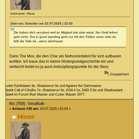
Username: Hinxe
Zitat von: Outsider am 22.07.2025 | 22:03
Die haben dich vercybert weil du Mitglied bist oder warst. Nur Geld leihen
geht nicht. Out in good standing geht nur mit den Füßen voran oder du
läßt die Teile da...wenn überhaupt.
Dann The Mox, die den Char als Netrunnertalent für sich aufbauen
wollten. Ich baue das in meine Hintergrundgeschichte ein und
vielleicht bietet es ja auch Anknüpfungspunkte für die Story.
Gespeichert
Leitet Earthdawn 4e, Shadowrun 5e und Against the Darkmaster.
Spielt Call of Cthulhu 7e, Shadowrun 5e, DSA 4.1e, D&D 5.5e und Shadowdark.
Spielt im Forum Ruin Master und Cyber Master 2077.
Re: [TDI] - Smalltalk -
«
Antwort #30 am:
24.07.2025 | 01:03 »
Hinxe