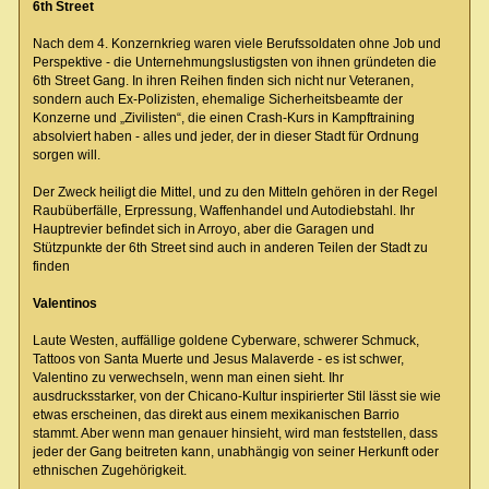
6th Street
Nach dem 4. Konzernkrieg waren viele Berufssoldaten ohne Job und
Perspektive - die Unternehmungslustigsten von ihnen gründeten die
6th Street Gang. In ihren Reihen finden sich nicht nur Veteranen,
sondern auch Ex-Polizisten, ehemalige Sicherheitsbeamte der
Konzerne und „Zivilisten“, die einen Crash-Kurs in Kampftraining
absolviert haben - alles und jeder, der in dieser Stadt für Ordnung
sorgen will.
Der Zweck heiligt die Mittel, und zu den Mitteln gehören in der Regel
Raubüberfälle, Erpressung, Waffenhandel und Autodiebstahl. Ihr
Hauptrevier befindet sich in Arroyo, aber die Garagen und
Stützpunkte der 6th Street sind auch in anderen Teilen der Stadt zu
finden
Valentinos
Laute Westen, auffällige goldene Cyberware, schwerer Schmuck,
Tattoos von Santa Muerte und Jesus Malaverde - es ist schwer,
Valentino zu verwechseln, wenn man einen sieht. Ihr
ausdrucksstarker, von der Chicano-Kultur inspirierter Stil lässt sie wie
etwas erscheinen, das direkt aus einem mexikanischen Barrio
stammt. Aber wenn man genauer hinsieht, wird man feststellen, dass
jeder der Gang beitreten kann, unabhängig von seiner Herkunft oder
ethnischen Zugehörigkeit.