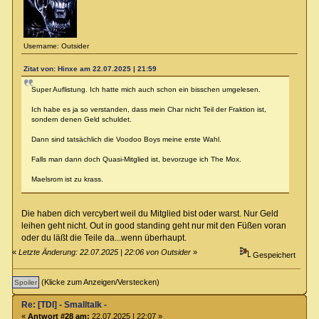
Username: Outsider
Zitat von: Hinxe am 22.07.2025 | 21:59
Super Auflistung. Ich hatte mich auch schon ein bisschen umgelesen.
Ich habe es ja so verstanden, dass mein Char nicht Teil der Fraktion ist,
sondern denen Geld schuldet.
Dann sind tatsächlich die Voodoo Boys meine erste Wahl.
Falls man dann doch Quasi-Mitglied ist, bevorzuge ich The Mox.
Maelsrom ist zu krass.
Die haben dich vercybert weil du Mitglied bist oder warst. Nur Geld
leihen geht nicht. Out in good standing geht nur mit den Füßen voran
oder du läßt die Teile da...wenn überhaupt.
«
Letzte Änderung: 22.07.2025 | 22:06 von Outsider
»
Gespeichert
(Klicke zum Anzeigen/Verstecken)
Re: [TDI] - Smalltalk -
«
Antwort #28 am:
22.07.2025 | 22:07 »