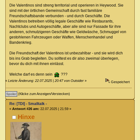
Die Valentinos sind streng territorial und operieren in Heywood. Sie
sind mit der örtlichen Gemeinschaft durch fast familiäre
Freundschaftsbande verbunden - und durch Geschäfte. Die
Valentinos betreiben völlig legale Geschäfte wie Restaurants,
Nachtclubs und Autogeschäfte, aber alle sind nur Fassade für ihre
anderen, schmutzigeren Geschäfte wie Geldwäsche, Schmuggel von
gestohlenen Fahrzeugen oder Waffen, Menschenhandel und
Bandenkrieg.
Die Freundschaft der Valentinos ist unbezahlbar - und sie wird dich
bis ins Grab begleiten. Du solltest es dir also zweimal überlegen,
bevor du dich mit ihnen einlässt.
Welche darf es denn sein
???
«
Letzte Änderung: 22.07.2025 | 20:47 von Outsider
»
Gespeichert
(Klicke zum Anzeigen/Verstecken)
Re: [TDI] - Smalltalk -
«
Antwort #26 am:
22.07.2025 | 21:59 »
Hinxe