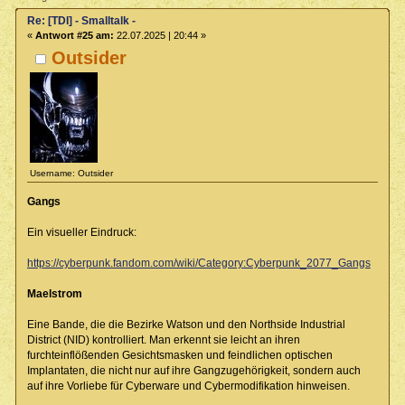
Re: [TDI] - Smalltalk -
«
Antwort #25 am:
22.07.2025 | 20:44 »
Outsider
Username: Outsider
Gangs
Ein visueller Eindruck:
https://cyberpunk.fandom.com/wiki/Category:Cyberpunk_2077_Gangs
Maelstrom
Eine Bande, die die Bezirke Watson und den Northside Industrial
District (NID) kontrolliert. Man erkennt sie leicht an ihren
furchteinflößenden Gesichtsmasken und feindlichen optischen
Implantaten, die nicht nur auf ihre Gangzugehörigkeit, sondern auch
auf ihre Vorliebe für Cyberware und Cybermodifikation hinweisen.