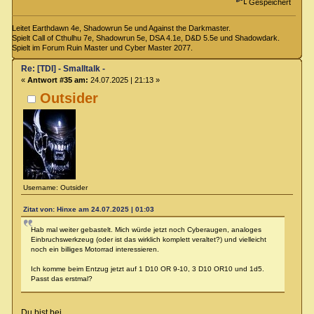
Gespeichert
Leitet Earthdawn 4e, Shadowrun 5e und Against the Darkmaster.
Spielt Call of Cthulhu 7e, Shadowrun 5e, DSA 4.1e, D&D 5.5e und Shadowdark.
Spielt im Forum Ruin Master und Cyber Master 2077.
Re: [TDI] - Smalltalk -
«
Antwort #35 am:
24.07.2025 | 21:13 »
Outsider
Username: Outsider
Zitat von: Hinxe am 24.07.2025 | 01:03
Hab mal weiter gebastelt. Mich würde jetzt noch Cyberaugen, analoges
Einbruchswerkzeug (oder ist das wirklich komplett veraltet?) und vielleicht
noch ein billiges Motorrad interessieren.
Ich komme beim Entzug jetzt auf 1 D10 OR 9-10, 3 D10 OR10 und 1d5.
Passt das erstmal?
Du bist bei