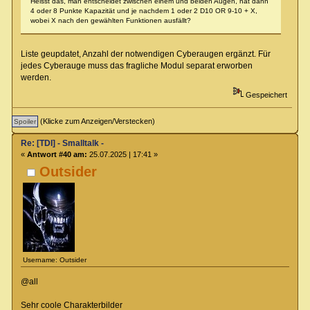
Heisst das, man entscheidet zwischen einem und beiden Augen, hat dann
4 oder 8 Punkte Kapazität und je nachdem 1 oder 2 D10 OR 9-10 + X,
wobei X nach den gewählten Funktionen ausfällt?
Liste geupdatet, Anzahl der notwendigen Cyberaugen ergänzt. Für
jedes Cyberauge muss das fragliche Modul separat erworben
werden.
Gespeichert
(Klicke zum Anzeigen/Verstecken)
Re: [TDI] - Smalltalk -
«
Antwort #40 am:
25.07.2025 | 17:41 »
Outsider
Username: Outsider
@all
Sehr coole Charakterbilder