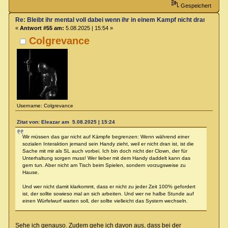
Gespeichert
Re: Bleibt ihr mental voll dabei wenn ihr in einem Kampf nicht dran seit?
«
Antwort #55 am:
5.08.2025 | 15:54 »
Colgrevance
Username: Colgrevance
Zitat von: Eleazar am 5.08.2025 | 15:24
Wir müssen das gar nicht auf Kämpfe begrenzen: Wenn während einer
sozialen Interaktion jemand sein Handy zieht, weil er nicht dran ist, ist die
Sache mit mir als SL auch vorbei. Ich bin doch nicht der Clown, der für
Unterhaltung sorgen muss! Wer lieber mit dem Handy daddelt kann das
gern tun. Aber nicht am Tisch beim Spielen, sondern vorzugsweise zu
Hause.
Und wer nicht damit klarkommt, dass er nicht zu jeder Zeit 100% gefordert
ist, der sollte sowieso mal an sich arbeiten. Und wer ne halbe Stunde auf
einen Würfelwurf warten soll, der sollte vielleicht das System wechseln.
Sehe ich genauso. Zudem gehe ich davon aus, dass bei der