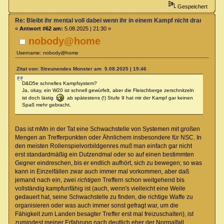
Gespeichert
Re: Bleibt ihr mental voll dabei wenn ihr in einem Kampf nicht dran seit?
«
Antwort #62 am:
5.08.2025 | 21:30 »
nobody@home
Username: nobody@home
Zitat von: Streunendes Monster am 5.08.2025 | 19:46
D&D5e schnelles Kampfsystem?
Ja, okay, ein W20 ist schnell gewürfelt, aber die Fleischberge zerschnitzeln
ist doch lästig
ab spätestens (!) Stufe 9 hat mir der Kampf gar keinen
Spaß mehr gebracht.
Das ist mMn in der Tat eine Schwachstelle von Systemen mit großen
Mengen an Trefferpunkten oder Ähnlichem insbesondere für NSC. In
den meisten Rollenspielvorbildgenres
muß
man einfach gar nicht
erst standardmäßig ein Dutzendmal oder so auf einen bestimmten
Gegner eindreschen, bis er endlich aufhört, sich zu bewegen; so was
kann in Einzelfällen zwar auch immer mal vorkommen, aber daß
jemand nach ein, zwei
richtigen
Treffern schon weitgehend bis
vollständig kampfunfähig ist (auch, wenn's vielleicht eine Weile
gedauert hat, seine Schwachstelle zu finden, die richtige Waffe zu
organisieren oder was auch immer sonst gefragt war, um die
Fähigkeit zum Landen besagter Treffer erst mal freizuschalten), ist
zumindest meiner Erfahrung nach deutlich eher der Normalfall.