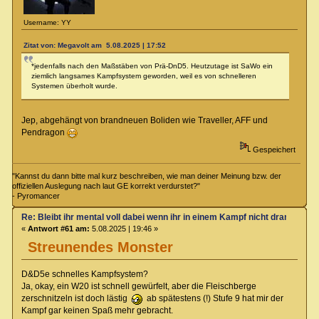
Username: YY
Zitat von: Megavolt am 5.08.2025 | 17:52
*jedenfalls nach den Maßstäben von Prä-DnD5. Heutzutage ist SaWo ein
ziemlich langsames Kampfsystem geworden, weil es von schnelleren
Systemen überholt wurde.
Jep, abgehängt von brandneuen Boliden wie Traveller, AFF und
Pendragon
Gespeichert
"Kannst du dann bitte mal kurz beschreiben, wie man deiner Meinung bzw. der
offiziellen Auslegung nach laut GE korrekt verdurstet?"
- Pyromancer
Re: Bleibt ihr mental voll dabei wenn ihr in einem Kampf nicht dran seit?
«
Antwort #61 am:
5.08.2025 | 19:46 »
Streunendes Monster
D&D5e schnelles Kampfsystem?
Ja, okay, ein W20 ist schnell gewürfelt, aber die Fleischberge
zerschnitzeln ist doch lästig
ab spätestens (!) Stufe 9 hat mir der
Kampf gar keinen Spaß mehr gebracht.