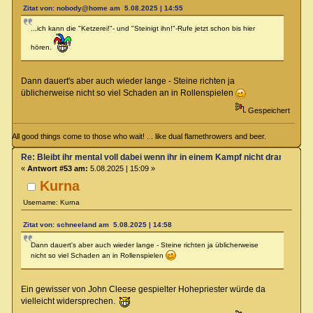
Zitat von: nobody@home am 5.08.2025 | 14:55
...ich kann die "Ketzerei!"- und "Steinigt ihn!"-Rufe jetzt schon bis hier
hören.
Dann dauert's aber auch wieder lange - Steine richten ja
üblicherweise nicht so viel Schaden an in Rollenspielen
Gespeichert
All good things come to those who wait! ... like dual flamethrowers and beer.
Re: Bleibt ihr mental voll dabei wenn ihr in einem Kampf nicht dran seit?
«
Antwort #53 am:
5.08.2025 | 15:09 »
Kurna
Username: Kurna
Zitat von: schneeland am 5.08.2025 | 14:58
Dann dauert's aber auch wieder lange - Steine richten ja üblicherweise
nicht so viel Schaden an in Rollenspielen
Ein gewisser von John Cleese gespielter Hohepriester würde da
vielleicht widersprechen.