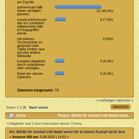
am Zug bin.
aufmerksam falls
etwas wichtiges
32 (40.5%)
passiert.
6 (7.6%)
soweit aufmerksam
das ich zumindest
mitbekomme falls
ich Angegriffen
werde.
0 (0%)
mit meinem
Tischnachbar im
gespräch oder
Tabbe Online raus
auf eine andere
Webseite
5 (6.3%)
komplett abgelenkt
durch smartphone
oder sonstiges.
5 (6.3%)
Keine der oberen
Optionen.
Stimmen insgesamt:
76
« vorheriges
nächstes »
DRUCKEN
Seiten:
1
2
[
3
]
Nach unten
Autor
Thema: Bleibt ihr mental voll dabei wenn
ihr in einem Kampf nicht dran seit? (Gelesen 4352 mal)
0 Mitglieder und 1 Gast betrachten dieses Thema.
Re: Bleibt ihr mental voll dabei wenn ihr in einem Kampf nicht dran seit?
«
Antwort #50 am:
5.08.2025 | 14:52 »