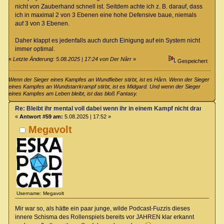
nicht von Zauberhand schnell ist. Seitdem achte ich z. B. darauf, dass
ich in maximal 2 von 3 Ebenen eine hohe Defensive baue, niemals
auf 3 von 3 Ebenen.
Daher klappt es jedenfalls auch durch Einigung auf ein System nicht
immer optimal.
«
Letzte Änderung: 5.08.2025 | 17:24 von Der Nârr
»
Gespeichert
Wenn der Sieger eines Kampfes an Wundfieber stirbt, ist es Hârn. Wenn der Sieger
eines Kampfes an Wundstarrkrampf stirbt, ist es Midgard. Und wenn der Sieger
eines Kampfes am Leben bleibt, ist das bloß Fantasy.
Re: Bleibt ihr mental voll dabei wenn ihr in einem Kampf nicht dran seit?
«
Antwort #59 am:
5.08.2025 | 17:52 »
Megavolt
Username: Megavolt
Mir war so, als hätte ein paar junge, wilde Podcast-Fuzzis dieses
innere Schisma des Rollenspiels bereits vor JAHREN klar erkannt