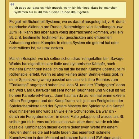
Ich gebe zu, dass es mich gruselt, wenn ich hier lese, dass bei manchen
Systemen bis zu 30 min für eine Runde drauf gehen.
Es gibt mit Sicherheit Systeme, wo es darauf ausgelegt ist, z. B. durch
mehrfache Aktionen pro Runde, Nebenfolgen von Handlungen usw.
Zum Teil kann das aber auch völlig überraschend kommen, weil ein
SL z. B. bestimmte Techniken zur geschickten und effizienten
Abhandlung eines Kampfes in einem System nie gelernt hat oder
nicht willens ist, sie umzusetzen.
Mal ein Beispiel, wo ich selber schon drauf reingefallen bin: Savage
Worlds hat eigentlich sehr flotte und dynamische Kämpfe, nach
meinem Empfinden habe ich da mit die besten Kämpfe überhaupt im
Rollenspiel erlebt. Wenn es aber keinen guten Bennie-Fluss gibt, in
einer Spielsitzung wenig passiert und alle sich ihre Bennies zum
"Endkampf" angespart haben inkl. des SL und der "Endgegner" dann
ein Wild Card Charakter mit sehr hoher Toughness und Vigeur ist mit
hohem Kampfwert+Parry... dann hat man da auf einmal einen extrem
zähen Endgegner und der Kampf kann sich je nach Fertigkeiten der
Spielercharaktere und der System Mastery der Spieler so ein Kampf
ewig hinziehen und wird zäh wie eine Schuhsohle. Da war ich -
durch ein Fertigabenteuer - in diese Falle getappt und wusste als SL
selber gar nicht, was auf einmal los war, aber dann wurde mir klar
dass die Kombination dieser extrem defensiven Werte mit einem
Haufen Bennies die auf Halde lagen das eigentlich schnelle
Kampfsystem in dem Moment gebrachen hatte und SW eben auch