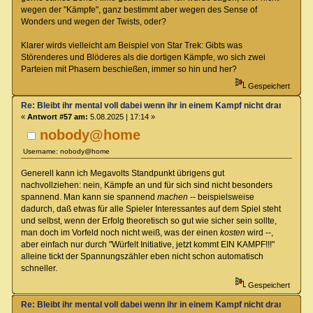
wegen der "Kämpfe", ganz bestimmt aber wegen des Sense of
Wonders und wegen der Twists, oder?
Klarer wirds vielleicht am Beispiel von Star Trek: Gibts was
Störenderes und Blöderes als die dortigen Kämpfe, wo sich zwei
Parteien mit Phasern beschießen, immer so hin und her?
Gespeichert
Re: Bleibt ihr mental voll dabei wenn ihr in einem Kampf nicht dran seit?
«
Antwort #57 am:
5.08.2025 | 17:14 »
nobody@home
Username: nobody@home
Generell kann ich Megavolts Standpunkt übrigens gut
nachvollziehen: nein, Kämpfe an und für sich sind nicht besonders
spannend. Man kann sie spannend
machen
-- beispielsweise
dadurch, daß etwas für alle Spieler Interessantes auf dem Spiel steht
und selbst, wenn der Erfolg theoretisch so gut wie sicher sein sollte,
man doch im Vorfeld noch nicht weiß, was der einen
kosten
wird --,
aber einfach nur durch "Würfelt Initiative, jetzt kommt EIN KAMPF!!!"
alleine tickt der Spannungszähler eben nicht schon automatisch
schneller.
Gespeichert
Re: Bleibt ihr mental voll dabei wenn ihr in einem Kampf nicht dran seit?