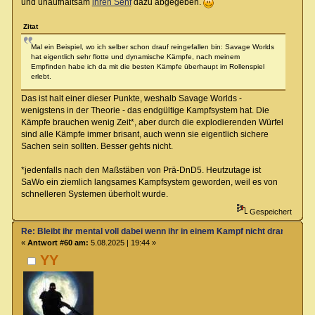
und unaufhaltsam
ihren Senf
dazu abgegeben.
Zitat
Mal ein Beispiel, wo ich selber schon drauf reingefallen bin: Savage Worlds
hat eigentlich sehr flotte und dynamische Kämpfe, nach meinem
Empfinden habe ich da mit die besten Kämpfe überhaupt im Rollenspiel
erlebt.
Das ist halt einer dieser Punkte, weshalb Savage Worlds -
wenigstens in der Theorie - das endgültige Kampfsystem hat. Die
Kämpfe brauchen wenig Zeit*, aber durch die explodierenden Würfel
sind alle Kämpfe immer brisant, auch wenn sie eigentlich sichere
Sachen sein sollten. Besser gehts nicht.
*jedenfalls nach den Maßstäben von Prä-DnD5. Heutzutage ist
SaWo ein ziemlich langsames Kampfsystem geworden, weil es von
schnelleren Systemen überholt wurde.
Gespeichert
Re: Bleibt ihr mental voll dabei wenn ihr in einem Kampf nicht dran seit?
«
Antwort #60 am:
5.08.2025 | 19:44 »
YY