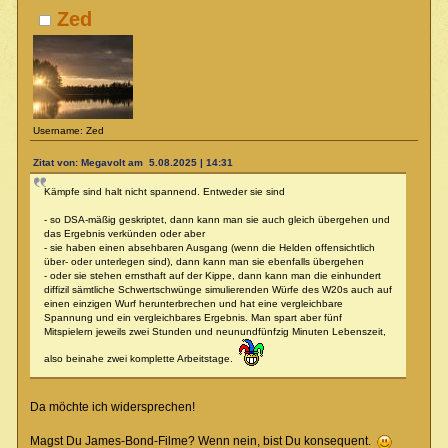
Zed
Username: Zed
Zitat von: Megavolt am 5.08.2025 | 14:31
Kämpfe sind halt nicht spannend. Entweder sie sind
- so DSA-mäßig geskriptet, dann kann man sie auch gleich übergehen und
das Ergebnis verkünden oder aber
- sie haben einen absehbaren Ausgang (wenn die Helden offensichtlich
über- oder unterlegen sind), dann kann man sie ebenfalls übergehen
- oder sie stehen ernsthaft auf der Kippe, dann kann man die einhundert
diffizil sämtliche Schwertschwünge simulierenden Würfe des W20s auch auf
einen einzigen Wurf herunterbrechen und hat eine vergleichbare
Spannung und ein vergleichbares Ergebnis. Man spart aber fünf
Mitspielern jeweils zwei Stunden und neunundfünfzig Minuten Lebenszeit,
also beinahe zwei komplette Arbeitstage.
Da möchte ich widersprechen!
Magst Du James-Bond-Filme? Wenn nein, bist Du konsequent.