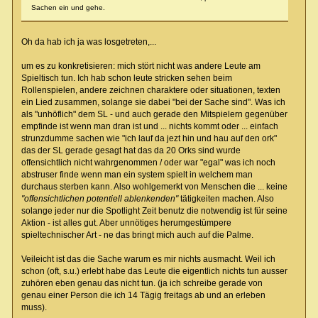
Sachen ein und gehe.
Oh da hab ich ja was losgetreten,...
um es zu konkretisieren: mich stört nicht was andere Leute am
Spieltisch tun. Ich hab schon leute stricken sehen beim
Rollenspielen, andere zeichnen charaktere oder situationen, texten
ein Lied zusammen, solange sie dabei "bei der Sache sind". Was ich
als "unhöflich" dem SL - und auch gerade den Mitspielern gegenüber
empfinde ist wenn man dran ist und ... nichts kommt oder ... einfach
strunzdumme sachen wie "ich lauf da jezt hin und hau auf den ork"
das der SL gerade gesagt hat das da 20 Orks sind wurde
offensichtlich nicht wahrgenommen / oder war "egal" was ich noch
abstruser finde wenn man ein system spielt in welchem man
durchaus sterben kann. Also wohlgemerkt von Menschen die ... keine
"offensichtlichen potentiell ablenkenden"
tätigkeiten machen. Also
solange jeder nur die Spotlight Zeit benutz die notwendig ist für seine
Aktion - ist alles gut. Aber unnötiges herumgestümpere
spieltechnischer Art - ne das bringt mich auch auf die Palme.
Veileicht ist das die Sache warum es mir nichts ausmacht. Weil ich
schon (oft, s.u.) erlebt habe das Leute die eigentlich nichts tun ausser
zuhören eben genau das nicht tun. (ja ich schreibe gerade von
genau einer Person die ich 14 Tägig freitags ab und an erleben
muss).