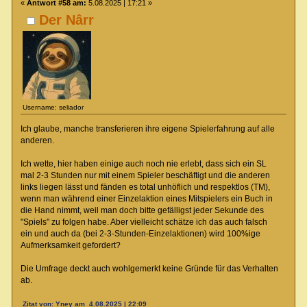
«
Antwort #58 am:
5.08.2025 | 17:21 »
Der Nârr
Username: seliador
Ich glaube, manche transferieren ihre eigene Spielerfahrung auf alle
anderen.
Ich wette, hier haben einige auch noch nie erlebt, dass sich ein SL
mal 2-3 Stunden nur mit einem Spieler beschäftigt und die anderen
links liegen lässt und fänden es total unhöflich und respektlos (TM),
wenn man während einer Einzelaktion eines Mitspielers ein Buch in
die Hand nimmt, weil man doch bitte gefälligst jeder Sekunde des
"Spiels" zu folgen habe. Aber vielleicht schätze ich das auch falsch
ein und auch da (bei 2-3-Stunden-Einzelaktionen) wird 100%ige
Aufmerksamkeit gefordert?
Die Umfrage deckt auch wohlgemerkt keine Gründe für das Verhalten
ab.
Zitat von: Yney am 4.08.2025 | 22:09