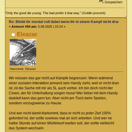
Gespeichert
"Only the good die young. The bad prefer it that way." (Goblin proverb)
Re: Bleibt ihr mental voll dabei wenn ihr in einem Kampf nicht dran seit?
«
Antwort #54 am:
5.08.2025 | 15:24 »
Eleazar
Username: Eleazar
Wir müssen das gar nicht auf Kämpfe begrenzen: Wenn während
einer sozialen Interaktion jemand sein Handy zieht, weil er nicht dran
ist, ist die Sache mit mir als SL auch vorbei. Ich bin doch nicht der
Clown, der für Unterhaltung sorgen muss! Wer lieber mit dem Handy
daddelt kann das gern tun. Aber nicht am Tisch beim Spielen,
sondern vorzugsweise zu Hause.
Und wer nicht damit klarkommt, dass er nicht zu jeder Zeit 100%
gefordert ist, der sollte sowieso mal an sich arbeiten. Und wer ne
halbe Stunde auf einen Würfelwurf warten soll, der sollte vielleicht
das System wechseln.