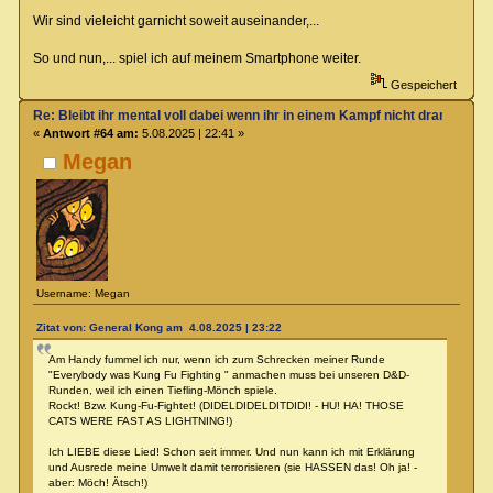
Wir sind vieleicht garnicht soweit auseinander,...
So und nun,... spiel ich auf meinem Smartphone weiter.
Gespeichert
Re: Bleibt ihr mental voll dabei wenn ihr in einem Kampf nicht dran seit?
«
Antwort #64 am:
5.08.2025 | 22:41 »
Megan
Username: Megan
Zitat von: General Kong am 4.08.2025 | 23:22
Am Handy fummel ich nur, wenn ich zum Schrecken meiner Runde
"Everybody was Kung Fu Fighting " anmachen muss bei unseren D&D-
Runden, weil ich einen Tiefling-Mönch spiele.
Rockt! Bzw. Kung-Fu-Fightet! (DIDELDIDELDITDIDI! - HU! HA! THOSE
CATS WERE FAST AS LIGHTNING!)
Ich LIEBE diese Lied! Schon seit immer. Und nun kann ich mit Erklärung
und Ausrede meine Umwelt damit terrorisieren (sie HASSEN das! Oh ja! -
aber: Möch! Ätsch!)