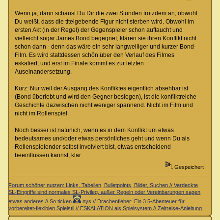
Wenn ja, dann schaust Du Dir die zwei Stunden trotzdem an, obwohl
Du weißt, dass die titelgebende Figur nicht sterben wird. Obwohl im
ersten Akt (in der Regel) der Gegenspieler schon auftaucht und
vielleicht sogar James Bond begegnet, klären sie ihren Konflikt nicht
schon dann - denn das wäre ein sehr langweiliger und kurzer Bond-
Film. Es wird stattdessen schön über den Verlauf des Filmes
eskaliert, und erst im Finale kommt es zur letzten
Auseinandersetzung.
Kurz: Nur weil der Ausgang des Konfliktes eigentlich absehbar ist
(Bond überlebt und wird den Gegner besiegen), ist die konfliktreiche
Geschichte dazwischen nicht weniger spannend. Nicht im Film und
nicht im Rollenspiel.
Noch besser ist natürlich, wenn es in dem Konflikt um etwas
bedeutsames und/oder etwas persönliches geht und wenn Du als
Rollenspielender selbst involviert bist, etwas entscheidend
beeinflussen kannst, klar.
Gespeichert
Forum schöner nutzen: Links, Tabellen, Bulletpoints, Bilder, Suchen // Verdeckte
SL-Eingriffe sind normales SL-Privileg, außer Regeln oder Vereinbarungen sagen
etwas anderes // So ticken
nys // Drachenfieber: Ein 3.5-Abenteuer für
vorbereitet-flexiblen Spielstil // ESKALATION als Spielsystem // Zeitreise-Anleitung