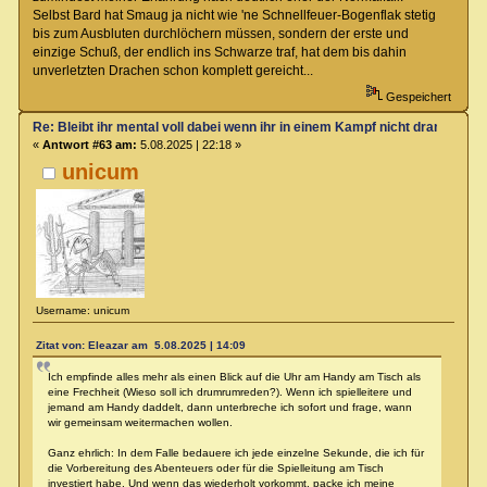
Selbst Bard hat Smaug ja nicht wie 'ne Schnellfeuer-Bogenflak stetig
bis zum Ausbluten durchlöchern müssen, sondern der erste und
einzige Schuß, der endlich ins Schwarze traf, hat dem bis dahin
unverletzten Drachen schon komplett gereicht...
Gespeichert
Re: Bleibt ihr mental voll dabei wenn ihr in einem Kampf nicht dran seit?
«
Antwort #63 am:
5.08.2025 | 22:18 »
unicum
Username: unicum
Zitat von: Eleazar am 5.08.2025 | 14:09
Ich empfinde alles mehr als einen Blick auf die Uhr am Handy am Tisch als
eine Frechheit (Wieso soll ich drumrumreden?). Wenn ich spielleitere und
jemand am Handy daddelt, dann unterbreche ich sofort und frage, wann
wir gemeinsam weitermachen wollen.
Ganz ehrlich: In dem Falle bedauere ich jede einzelne Sekunde, die ich für
die Vorbereitung des Abenteuers oder für die Spielleitung am Tisch
investiert habe. Und wenn das wiederholt vorkommt, packe ich meine