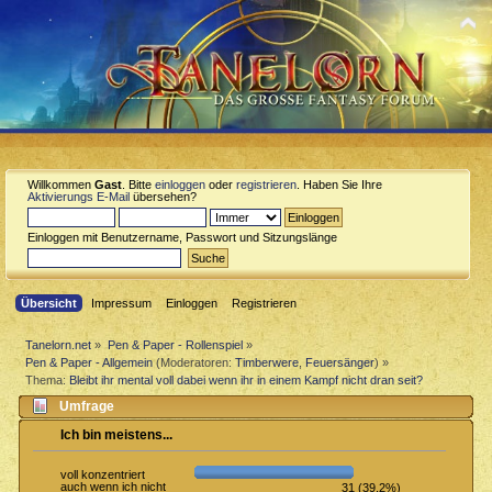
Willkommen
Gast
. Bitte
einloggen
oder
registrieren
. Haben Sie Ihre
Aktivierungs E-Mail
übersehen?
Einloggen mit Benutzername, Passwort und Sitzungslänge
Übersicht
Impressum
Einloggen
Registrieren
Tanelorn.net
»
Pen & Paper - Rollenspiel
»
Pen & Paper - Allgemein
(Moderatoren:
Timberwere
,
Feuersänger
) »
Thema:
Bleibt ihr mental voll dabei wenn ihr in einem Kampf nicht dran seit?
Umfrage
Ich bin meistens...
voll konzentriert
auch wenn ich nicht
31 (39.2%)