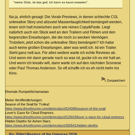
"meine Güte, ist das geil, ich kann es kaum erwarten".
Na ja, ehrlich gesagt: Die Vorab-Previews, in denen schlechte CGI,
unkreative Story und allzuviel Massentauglichkeit bemängelt werden,
lesen sich halt inzwischen auch wie reines Copy&Paste. Liegt
natürlich auch ein Stück weit an den Trailern und Filmen und den
begrenzten Erwartungen, die die noch zu wecken Vermögen.
Trotzdem, jetzt schon die unkreative Story bemängeln? Ich habe
auch keine großen Erwartungen, aber was weiß ich. Ist ein Trailer.
Sieht ganz nett aus. Für alles weitere warte ich echte Reviews ab.
Und wenn mir dann gerade nach so was ist, gucke ich es mir halt an.
Und wenn ich kreativ will, dann warte ich auf den nächsten Scorsese
oder Paul Thomas Anderson. So oft schaffe ich es eh nicht mehr ins
Kino.
Gespeichert
Ehemals Rumpel/Achamanian
Meine Veröffentlichungen:
Season of the Snail für Troika!:
https://www.drivethrurpg.com/de/product/524068/season-of-the-snail
Lover's Gaze für Cloud Empress:
https://www.drivethrurpg.com/de/product/515643/lover-s-gaze-for-cloud-empress
Hidden Depths für Ashen Stars:
https://www.drivethrurpg.com/de/product/300541/hidden-depths
Re: [Film] Masters of the Universe 2026