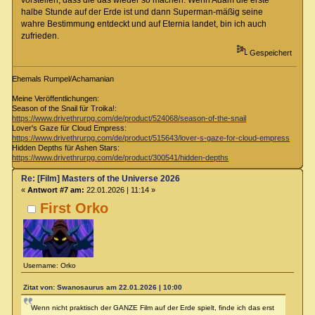
halbe Stunde auf der Erde ist und dann Superman-mäßig seine
wahre Bestimmung entdeckt und auf Eternia landet, bin ich auch
zufrieden.
Gespeichert
Ehemals Rumpel/Achamanian
Meine Veröffentlichungen:
Season of the Snail für Troika!:
https://www.drivethrurpg.com/de/product/524068/season-of-the-snail
Lover's Gaze für Cloud Empress:
https://www.drivethrurpg.com/de/product/515643/lover-s-gaze-for-cloud-empress
Hidden Depths für Ashen Stars:
https://www.drivethrurpg.com/de/product/300541/hidden-depths
Re: [Film] Masters of the Universe 2026
«
Antwort #7 am:
22.01.2026 | 11:14 »
First Orko
Username: Orko
Zitat von: Swanosaurus am 22.01.2026 | 10:00
Wenn nicht praktisch der GANZE Film auf der Erde spielt, finde ich das erst