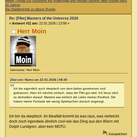
Meine Thread zur Rückkehr ins Rollenspiel und Restart unserer alten Runde nach
20 Jahren
Die Spielberichte zu dieser Runde
Re: [Film] Masters of the Universe 2026
«
Antwort #11 am:
22.01.2026 | 13:58 »
Herr Moin
Username: Herr Moin
Zitat von: Namo am 22.01.2026 | 08:45
Ich bin eigentlich auch skeptisch von dem bisher gesehenen und
gelesenen. Aber ich möchte einfach, dass der Film gut wird. Ich freue mich
so dermaßen darauf. Masters war einfach die Liebe meiner Kindheit. Die
haben meine Fantasie wie wenig Spielsachen danach angeregt.
Ich bin da skeptisch. Im Idealfall kommt da was raus, was vielleicht
doch noch irgendwie ähnlich cool wie das Ding aus den 80ern mit
Dolph Lundgren, aber kein MOTU.
Gespeichert