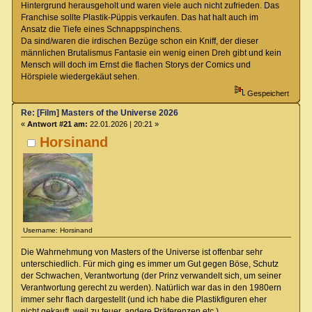
Hintergrund herausgeholt und waren viele auch nicht zufrieden. Das
Franchise sollte Plastik-Püppis verkaufen. Das hat halt auch im
Ansatz die Tiefe eines Schnappspinchens.
Da sind/waren die irdischen Bezüge schon ein Kniff, der dieser
männlichen Brutalismus Fantasie ein wenig einen Dreh gibt und kein
Mensch will doch im Ernst die flachen Storys der Comics und
Hörspiele wiedergekäut sehen.
Gespeichert
Re: [Film] Masters of the Universe 2026
«
Antwort #21 am:
22.01.2026 | 20:21 »
Horsinand
Username: Horsinand
Die Wahrnehmung von Masters of the Universe ist offenbar sehr
unterschiedlich. Für mich ging es immer um Gut gegen Böse, Schutz
der Schwachen, Verantwortung (der Prinz verwandelt sich, um seiner
Verantwortung gerecht zu werden). Natürlich war das in den 1980ern
immer sehr flach dargestellt (und ich habe die Plastikfiguren eher
nicht gekauft, weil zu teuer, andere Präferenzen etc.)