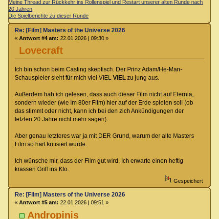
Meine Thread zur Rückkehr ins Rollenspiel und Restart unserer alten Runde nach
20 Jahren
Die Spielberichte zu dieser Runde
Re: [Film] Masters of the Universe 2026
«
Antwort #4 am:
22.01.2026 | 09:30 »
Lovecraft
Ich bin schon beim Casting skeptisch. Der Prinz Adam/He-Man-
Schauspieler sieht für mich viel VIEL
VIEL
zu jung aus.
Außerdem hab ich gelesen, dass auch dieser Film nicht auf Eternia,
sondern wieder (wie im 80er Film) hier auf der Erde spielen soll (ob
das stimmt oder nicht, kann ich bei den zich Ankündigungen der
letzten 20 Jahre nicht mehr sagen).
Aber genau letzteres war ja mit DER Grund, warum der alte Masters
Film so hart kritisiert wurde.
Ich wünsche mir, dass der Film gut wird. Ich erwarte einen heftig
krassen Griff ins Klo.
Gespeichert
Re: [Film] Masters of the Universe 2026
«
Antwort #5 am:
22.01.2026 | 09:51 »
Andropinis