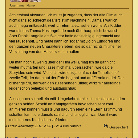
Username: Namo
Ach erstmal abwarten. Ich muss ja zugeben, dass der alte Film auch
nicht ganz so schlecht gealtert ist im Nachhinein. Damals war ich
auch mega enttäuscht, weil ich Eternia etc. sehen wollte. Als Kiddie
war mir das Thema Kostengründe noch überhaupt nicht bewusst.
Aber Frank Langella als Skeletor hatte das richtig gut gemacht und
viel rausgeholt. Und heute kann ich sogar mit Dolph Lundgren und
den ganzen neuen Charakteren leben, die so gar nichts mit meiner
Vorstellung von den Masters zu tun hatten.
Da man noch zuwenig über der Film weiß, mag ich da gar nicht
weiter mutmaßen und lasse mich mal überraschen, wie da die
Storyidee sein wird. Vielleicht wird das ja einfach der "innofizielle"
zweite Teil, der dann auf der Erde beginnt und auf Eternia endet. Der
bisherige Stil, der wenigen zu sehenden Bilder, wirkt mir allerdings
leider schon beliebig und austauschbar.
Achso, noch schnell ein edit. Umgekehrt denke ich mir, dass man den
ganzen heißen Scheiß an Kampfgeräten inzwischen sehr cool
animieren können müsste und dadurch eben eine Eterniastimmung
schaffen kann, die damals schlicht nicht möglich war. Damit wäre
mein inneres Kind schon zufrieden.
«
Letzte Änderung: 22.01.2026 | 12:34 von Namo
»
Gespeichert