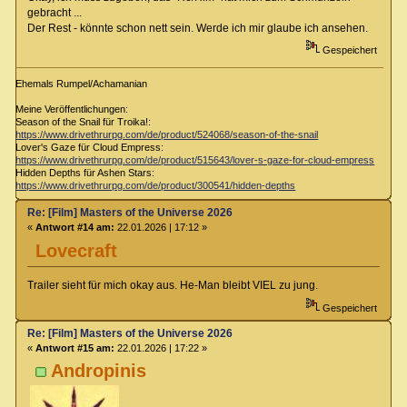
gebracht ...
Der Rest - könnte schon nett sein. Werde ich mir glaube ich ansehen.
Gespeichert
Ehemals Rumpel/Achamanian
Meine Veröffentlichungen:
Season of the Snail für Troika!:
https://www.drivethrurpg.com/de/product/524068/season-of-the-snail
Lover's Gaze für Cloud Empress:
https://www.drivethrurpg.com/de/product/515643/lover-s-gaze-for-cloud-empress
Hidden Depths für Ashen Stars:
https://www.drivethrurpg.com/de/product/300541/hidden-depths
Re: [Film] Masters of the Universe 2026
«
Antwort #14 am:
22.01.2026 | 17:12 »
Lovecraft
Trailer sieht für mich okay aus. He-Man bleibt VIEL zu jung.
Gespeichert
Re: [Film] Masters of the Universe 2026
«
Antwort #15 am:
22.01.2026 | 17:22 »
Andropinis