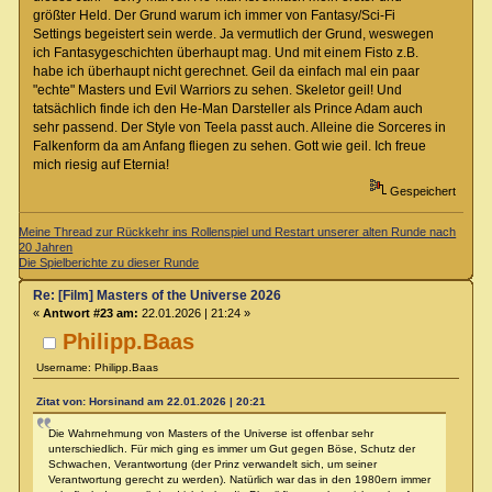
größter Held. Der Grund warum ich immer von Fantasy/Sci-Fi
Settings begeistert sein werde. Ja vermutlich der Grund, weswegen
ich Fantasygeschichten überhaupt mag. Und mit einem Fisto z.B.
habe ich überhaupt nicht gerechnet. Geil da einfach mal ein paar
"echte" Masters und Evil Warriors zu sehen. Skeletor geil! Und
tatsächlich finde ich den He-Man Darsteller als Prince Adam auch
sehr passend. Der Style von Teela passt auch. Alleine die Sorceres in
Falkenform da am Anfang fliegen zu sehen. Gott wie geil. Ich freue
mich riesig auf Eternia!
Gespeichert
Meine Thread zur Rückkehr ins Rollenspiel und Restart unserer alten Runde nach
20 Jahren
Die Spielberichte zu dieser Runde
Re: [Film] Masters of the Universe 2026
«
Antwort #23 am:
22.01.2026 | 21:24 »
Philipp.Baas
Username: Philipp.Baas
Zitat von: Horsinand am 22.01.2026 | 20:21
Die Wahrnehmung von Masters of the Universe ist offenbar sehr
unterschiedlich. Für mich ging es immer um Gut gegen Böse, Schutz der
Schwachen, Verantwortung (der Prinz verwandelt sich, um seiner
Verantwortung gerecht zu werden). Natürlich war das in den 1980ern immer