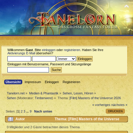
Willkommen
Gast
. Bitte
einloggen
oder
registrieren
. Haben Sie Ihre
Aktivierungs E-Mail
übersehen?
Einloggen mit Benutzername, Passwort und Sitzungslänge
Übersicht
Impressum
Einloggen
Registrieren
Tanelorn.net
»
Medien & Phantastik
»
Sehen, Lesen, Hören
»
Sehen
(Moderator:
Timberwere
) »
Thema:
[Film] Masters of the Universe 2026
« vorheriges
nächstes »
DRUCKEN
Seiten: [
1
]
2
3
...
9
Nach unten
Autor
Thema: [Film] Masters of the Universe
2026 (Gelesen 14233 mal)
0 Mitglieder und 2 Gäste betrachten dieses Thema.