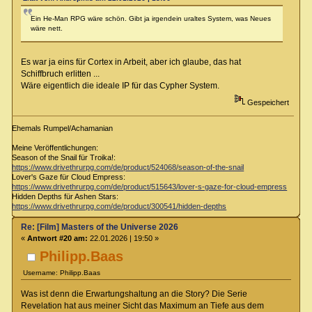
Ein He-Man RPG wäre schön. Gibt ja irgendein uraltes System, was Neues
wäre nett.
Es war ja eins für Cortex in Arbeit, aber ich glaube, das hat
Schiffbruch erlitten ...
Wäre eigentlich die ideale IP für das Cypher System.
Gespeichert
Ehemals Rumpel/Achamanian
Meine Veröffentlichungen:
Season of the Snail für Troika!:
https://www.drivethrurpg.com/de/product/524068/season-of-the-snail
Lover's Gaze für Cloud Empress:
https://www.drivethrurpg.com/de/product/515643/lover-s-gaze-for-cloud-empress
Hidden Depths für Ashen Stars:
https://www.drivethrurpg.com/de/product/300541/hidden-depths
Re: [Film] Masters of the Universe 2026
«
Antwort #20 am:
22.01.2026 | 19:50 »
Philipp.Baas
Username: Philipp.Baas
Was ist denn die Erwartungshaltung an die Story? Die Serie
Revelation hat aus meiner Sicht das Maximum an Tiefe aus dem