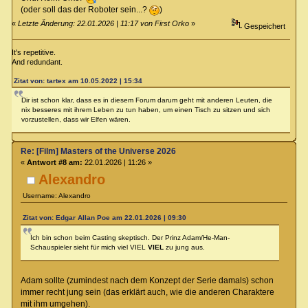
(oder soll das der Roboter sein...?
)
«
Letzte Änderung: 22.01.2026 | 11:17 von First Orko
»
Gespeichert
It's repetitive.
And redundant.
Zitat von: tartex am 10.05.2022 | 15:34
Dir ist schon klar, dass es in diesem Forum darum geht mit anderen Leuten, die
nix besseres mit ihrem Leben zu tun haben, um einen Tisch zu sitzen und sich
vorzustellen, dass wir Elfen wären.
Re: [Film] Masters of the Universe 2026
«
Antwort #8 am:
22.01.2026 | 11:26 »
Alexandro
Username: Alexandro
Zitat von: Edgar Allan Poe am 22.01.2026 | 09:30
Ich bin schon beim Casting skeptisch. Der Prinz Adam/He-Man-
Schauspieler sieht für mich viel VIEL
VIEL
zu jung aus.
Adam sollte (zumindest nach dem Konzept der Serie damals) schon
immer recht jung sein (das erklärt auch, wie die anderen Charaktere
mit ihm umgehen).