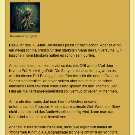
Username: andymk
Das Alter des HE-Man-Darstellers passt für mich schon. Aber er wirkt
ein wenig schmalbrüstig für den stärksten Mann des Universums. Ein
bisschen mehr Muskeln hätten es schon sein dürfen.
Ansonsten leider so extrem viel schlechtes CGI wieder! Auf dem
Niveau Prä-Marvel, gefühlt. Die Story maximal unkreativ, wenn es
wieder diesen Erd-Bezug gibt; die Comics oder die neuen Cartoon-
Serien sind deutlich kreativer, setzen aber natürlich auch schon
etabliertes MotU-Wissen voraus und spielen mit den Themen. Der
Film als Mainstream-Neueinstieg soll vermutlich jeden Mitnehmen.
Am Ende des Tages darf man hier nix Großes erwarten;
unterhaltsames Popcorn-Kino ist das maximale Ziel. Wenn die Story
nicht zu lahm und das Audiovisuelle zu billig wird, kann man das
Kinoticket vielleicht mal investieren.
Aber es ist halt schade zu sehen, dass, wie eigentlich immer im
"modernen Kino", die Ausgangslage ist "vielleicht wird es nicht total