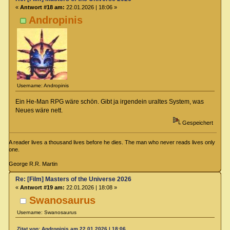
«
Antwort #18 am:
22.01.2026 | 18:06 »
Andropinis
Username: Andropinis
Ein He-Man RPG wäre schön. Gibt ja irgendein uraltes System, was
Neues wäre nett.
Gespeichert
A reader lives a thousand lives before he dies. The man who never reads lives only
one.
George R.R. Martin
Re: [Film] Masters of the Universe 2026
«
Antwort #19 am:
22.01.2026 | 18:08 »
Swanosaurus
Username: Swanosaurus
Zitat von: Andropinis am 22.01.2026 | 18:06