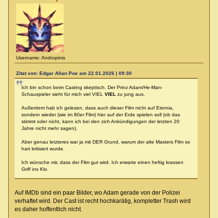
Username: Andropinis
Zitat von: Edgar Allan Poe am 22.01.2026 | 09:30
Ich bin schon beim Casting skeptisch. Der Prinz Adam/He-Man-
Schauspieler sieht für mich viel VIEL
VIEL
zu jung aus.
Außerdem hab ich gelesen, dass auch dieser Film nicht auf Eternia,
sondern wieder (wie im 80er Film) hier auf der Erde spielen soll (ob das
stimmt oder nicht, kann ich bei den zich Ankündigungen der letzten 20
Jahre nicht mehr sagen).
Aber genau letzteres war ja mit DER Grund, warum der alte Masters Film so
hart kritisiert wurde.
Ich wünsche mir, dass der Film gut wird. Ich erwarte einen heftig krassen
Griff ins Klo.
Auf IMDb sind ein paar Bilder, wo Adam gerade von der Polizei
verhaftet wird. Der Cast ist recht hochkarätig, kompletter Trash wird
es daher hoffentlich nicht.