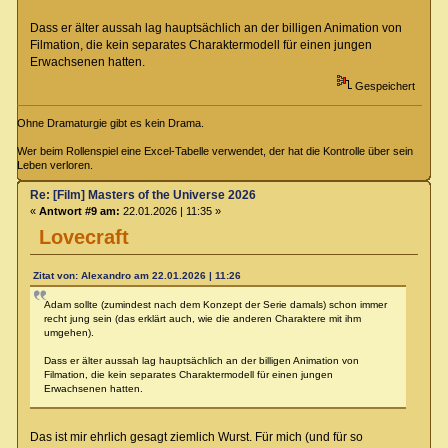
Dass er älter aussah lag hauptsächlich an der billigen Animation von
Filmation, die kein separates Charaktermodell für einen jungen
Erwachsenen hatten.
Gespeichert
Ohne Dramaturgie gibt es kein Drama.
Wer beim Rollenspiel eine Excel-Tabelle verwendet, der hat die Kontrolle über sein
Leben verloren.
Re: [Film] Masters of the Universe 2026
«
Antwort #9 am:
22.01.2026 | 11:35 »
Lovecraft
Zitat von: Alexandro am 22.01.2026 | 11:26
Adam sollte (zumindest nach dem Konzept der Serie damals) schon immer
recht jung sein (das erklärt auch, wie die anderen Charaktere mit ihm
umgehen).
Dass er älter aussah lag hauptsächlich an der billigen Animation von
Filmation, die kein separates Charaktermodell für einen jungen
Erwachsenen hatten.
Das ist mir ehrlich gesagt ziemlich Wurst. Für mich (und für so