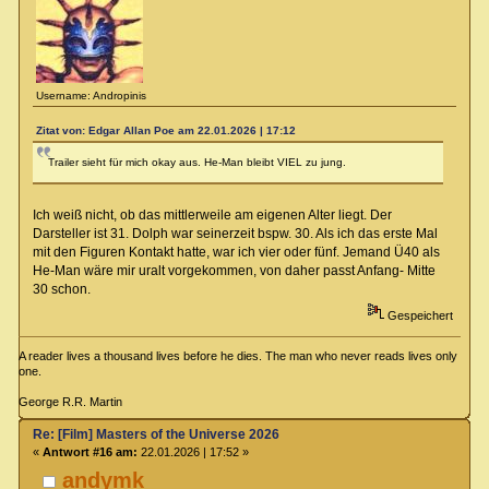
Username: Andropinis
Zitat von: Edgar Allan Poe am 22.01.2026 | 17:12
Trailer sieht für mich okay aus. He-Man bleibt VIEL zu jung.
Ich weiß nicht, ob das mittlerweile am eigenen Alter liegt. Der
Darsteller ist 31. Dolph war seinerzeit bspw. 30. Als ich das erste Mal
mit den Figuren Kontakt hatte, war ich vier oder fünf. Jemand Ü40 als
He-Man wäre mir uralt vorgekommen, von daher passt Anfang- Mitte
30 schon.
Gespeichert
A reader lives a thousand lives before he dies. The man who never reads lives only
one.
George R.R. Martin
Re: [Film] Masters of the Universe 2026
«
Antwort #16 am:
22.01.2026 | 17:52 »
andymk