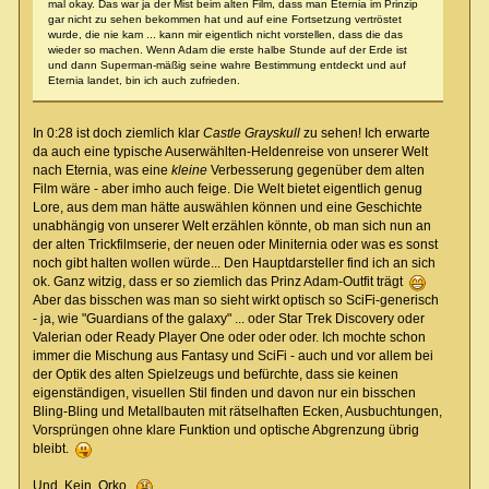
mal okay. Das war ja der Mist beim alten Film, dass man Eternia im Prinzip
gar nicht zu sehen bekommen hat und auf eine Fortsetzung vertröstet
wurde, die nie kam ... kann mir eigentlich nicht vorstellen, dass die das
wieder so machen. Wenn Adam die erste halbe Stunde auf der Erde ist
und dann Superman-mäßig seine wahre Bestimmung entdeckt und auf
Eternia landet, bin ich auch zufrieden.
In 0:28 ist doch ziemlich klar
Castle Grayskull
zu sehen! Ich erwarte
da auch eine typische Auserwählten-Heldenreise von unserer Welt
nach Eternia, was eine
kleine
Verbesserung gegenüber dem alten
Film wäre - aber imho auch feige. Die Welt bietet eigentlich genug
Lore, aus dem man hätte auswählen können und eine Geschichte
unabhängig von unserer Welt erzählen könnte, ob man sich nun an
der alten Trickfilmserie, der neuen oder Miniternia oder was es sonst
noch gibt halten wollen würde... Den Hauptdarsteller find ich an sich
ok. Ganz witzig, dass er so ziemlich das Prinz Adam-Outfit trägt
Aber das bisschen was man so sieht wirkt optisch so SciFi-generisch
- ja, wie "Guardians of the galaxy" ... oder Star Trek Discovery oder
Valerian oder Ready Player One oder oder oder. Ich mochte schon
immer die Mischung aus Fantasy und SciFi - auch und vor allem bei
der Optik des alten Spielzeugs und befürchte, dass sie keinen
eigenständigen, visuellen Stil finden und davon nur ein bisschen
Bling-Bling und Metallbauten mit rätselhaften Ecken, Ausbuchtungen,
Vorsprüngen ohne klare Funktion und optische Abgrenzung übrig
bleibt.
Und. Kein. Orko.