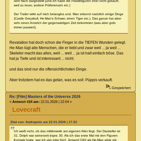
sehr flach dargestellt (und ich habe die Plastikfiguren eher nicht gekauft,
weil zu teuer, andere Präferenzen etc.)
Der Trailer wirkt auf mich belanglos und. Man erkennt natürlich einige Dinge
(Castle Greyskull, He-Man‘s Schwer, einen Tiger etc.). Das ganze hat aber
sehr einen Anstrich der gegenwärtigen Zeit bekommen (was aber grds
immer passiert).
Revalation hat doch schon die Finger in die TIEFEN Wunden gelegt.
He-Man lügt alle Menschen, die er liebt und zwar weil ... ja weil ...
Skeletor macht das alles, weil ... weil ... ja ist halt einfach böse. Das
hat ja Tiefe und ist interessant ... nicht.
und das sind nur die offensichtlichsten Dinge.
Aber trotzdem hat es das getan, was es soll: Püppis verkauft.
Gespeichert
Re: [Film] Masters of the Universe 2026
«
Antwort #24 am:
22.01.2026 | 22:04 »
Lovecraft
Zitat von: Andropinis am 22.01.2026 | 17:22
Ich weiß nicht, ob das mittlerweile am eigenen Alter liegt. Der Darsteller ist
31. Dolph war seinerzeit bspw. 30. Als ich das erste Mal mit den Figuren
Kontakt hatte, war ich vier oder fünf. Jemand Ü40 als He-Man wäre mir