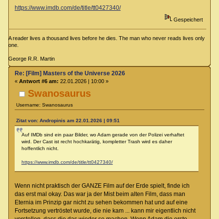
https://www.imdb.com/de/title/tt0427340/
Gespeichert
A reader lives a thousand lives before he dies. The man who never reads lives only
one.
George R.R. Martin
Re: [Film] Masters of the Universe 2026
«
Antwort #6 am:
22.01.2026 | 10:00 »
Swanosaurus
Username: Swanosaurus
Zitat von: Andropinis am 22.01.2026 | 09:51
Auf IMDb sind ein paar Bilder, wo Adam gerade von der Polizei verhaftet
wird. Der Cast ist recht hochkarätig, kompletter Trash wird es daher
hoffentlich nicht.
https://www.imdb.com/de/title/tt0427340/
Wenn nicht praktisch der GANZE Film auf der Erde spielt, finde ich
das erst mal okay. Das war ja der Mist beim alten Film, dass man
Eternia im Prinzip gar nicht zu sehen bekommen hat und auf eine
Fortsetzung vertröstet wurde, die nie kam ... kann mir eigentlich nicht
vorstellen, dass die das wieder so machen. Wenn Adam die erste