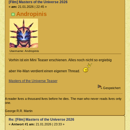
[Film] Masters of the Universe 2026
«
am:
21.01.2026 | 22:45 »
Andropinis
Username: Andropinis
Vorhin ist ein Mini Teaser erschienen. Alles noch nicht so ergiebig
aber He-Man verdient einen eigenen Thread.
Masters of the Universe Teaser
Gespeichert
A reader lives a thousand lives before he dies. The man who never reads lives only
one.
George R.R. Martin
Re: [Film] Masters of the Universe 2026
«
Antwort #1 am:
21.01.2026 | 23:33 »