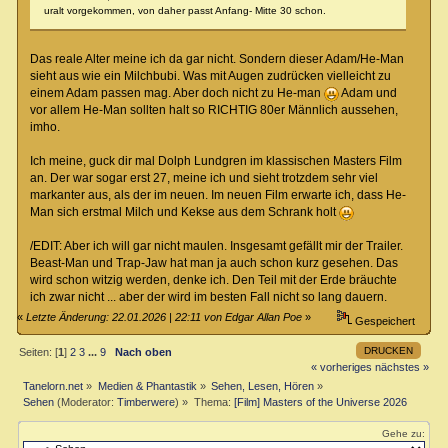
uralt vorgekommen, von daher passt Anfang- Mitte 30 schon.
Das reale Alter meine ich da gar nicht. Sondern dieser Adam/He-Man
sieht aus wie ein Milchbubi. Was mit Augen zudrücken vielleicht zu
einem Adam passen mag. Aber doch nicht zu He-man
Adam und
vor allem He-Man sollten halt so RICHTIG 80er Männlich aussehen,
imho.
Ich meine, guck dir mal Dolph Lundgren im klassischen Masters Film
an. Der war sogar erst 27, meine ich und sieht trotzdem sehr viel
markanter aus, als der im neuen. Im neuen Film erwarte ich, dass He-
Man sich erstmal Milch und Kekse aus dem Schrank holt
/EDIT: Aber ich will gar nicht maulen. Insgesamt gefällt mir der Trailer.
Beast-Man und Trap-Jaw hat man ja auch schon kurz gesehen. Das
wird schon witzig werden, denke ich. Den Teil mit der Erde bräuchte
ich zwar nicht ... aber der wird im besten Fall nicht so lang dauern.
«
Letzte Änderung: 22.01.2026 | 22:11 von Edgar Allan Poe
»
Gespeichert
DRUCKEN
Seiten: [
1
]
2
3
...
9
Nach oben
« vorheriges
nächstes »
Tanelorn.net
»
Medien & Phantastik
»
Sehen, Lesen, Hören
»
Sehen
(Moderator:
Timberwere
) »
Thema:
[Film] Masters of the Universe 2026
Gehe zu: