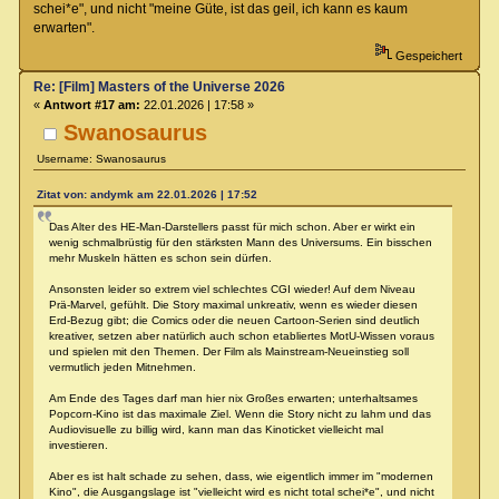
schei*e", und nicht "meine Güte, ist das geil, ich kann es kaum
erwarten".
Gespeichert
Re: [Film] Masters of the Universe 2026
«
Antwort #17 am:
22.01.2026 | 17:58 »
Swanosaurus
Username: Swanosaurus
Zitat von: andymk am 22.01.2026 | 17:52
Das Alter des HE-Man-Darstellers passt für mich schon. Aber er wirkt ein
wenig schmalbrüstig für den stärksten Mann des Universums. Ein bisschen
mehr Muskeln hätten es schon sein dürfen.
Ansonsten leider so extrem viel schlechtes CGI wieder! Auf dem Niveau
Prä-Marvel, gefühlt. Die Story maximal unkreativ, wenn es wieder diesen
Erd-Bezug gibt; die Comics oder die neuen Cartoon-Serien sind deutlich
kreativer, setzen aber natürlich auch schon etabliertes MotU-Wissen voraus
und spielen mit den Themen. Der Film als Mainstream-Neueinstieg soll
vermutlich jeden Mitnehmen.
Am Ende des Tages darf man hier nix Großes erwarten; unterhaltsames
Popcorn-Kino ist das maximale Ziel. Wenn die Story nicht zu lahm und das
Audiovisuelle zu billig wird, kann man das Kinoticket vielleicht mal
investieren.
Aber es ist halt schade zu sehen, dass, wie eigentlich immer im "modernen
Kino", die Ausgangslage ist "vielleicht wird es nicht total schei*e", und nicht