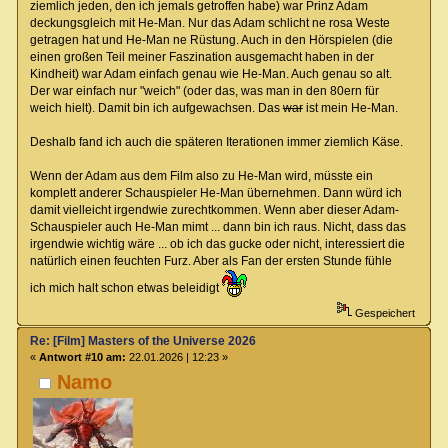
ziemlich jeden, den ich jemals getroffen habe) war Prinz Adam
deckungsgleich mit He-Man. Nur das Adam schlicht ne rosa Weste
getragen hat und He-Man ne Rüstung. Auch in den Hörspielen (die
einen großen Teil meiner Faszination ausgemacht haben in der
Kindheit) war Adam einfach genau wie He-Man. Auch genau so alt.
Der war einfach nur "weich" (oder das, was man in den 80ern für
weich hielt). Damit bin ich aufgewachsen. Das
war
ist mein He-Man.
Deshalb fand ich auch die späteren Iterationen immer ziemlich Käse.
Wenn der Adam aus dem Film also zu He-Man wird, müsste ein
komplett anderer Schauspieler He-Man übernehmen. Dann würd ich
damit vielleicht irgendwie zurechtkommen. Wenn aber dieser Adam-
Schauspieler auch He-Man mimt ... dann bin ich raus. Nicht, dass das
irgendwie wichtig wäre ... ob ich das gucke oder nicht, interessiert die
natürlich einen feuchten Furz. Aber als Fan der ersten Stunde fühle
ich mich halt schon etwas beleidigt
Gespeichert
Re: [Film] Masters of the Universe 2026
«
Antwort #10 am:
22.01.2026 | 12:23 »
Namo