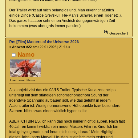
Der Trailer wirkt auf mich belanglos und. Man erkennt natürlich
einige Dinge (Castle Greyskull, He-Man‘s Schwer, einen Tiger etc.).
Das ganze hat aber sehr einen Anstrich der gegenwärtigen Zeit
bekommen (was aber grds immer passiert).
Gespeichert
Re: [Film] Masters of the Universe 2026
«
Antwort #22 am:
22.01.2026 | 21:14 »
Namo
Username: Namo
Also objektiv ist das ein 08/15 Trailer. Typische Kurzszenenclips
unterlegt mit dem ständigen schomschomschom Sound der
irgendwie Spannung aufbauen soll, wie das gefühlt in jedem
Actiontrailer ist. Wenig nennenswerte Höhepunkte bzw. besondere
Szenen. Nichts was einen wirklich hypen sollte.
ABER ICH BIN ES. Ich kann das noch immer nicht glauben. Nach fast
40 Jahren kommt wirklich ein neuer Masters Film ins Kino! Ich bin
total gehypt gerade und freue mich riesig darauf. Mein Highlight
dieses Jahr - sorry Marvel. He-Man ist einfach mein erster und