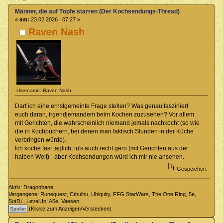
Männer, die auf Töpfe starren (Der Kochsendungs-Thread)
«
am:
23.02.2026 | 07:27 »
Raven Nash
Username: Raven Nash
Darf ich eine ernstgemeinte Frage stellen? Was genau fasziniert
euch daran, irgendjemandem beim Kochen zuzusehen? Vor allem
mit Gerichten, die wahrscheinlich niemand jemals nachkocht (so wie
die in Kochbüchern, bei denen man faktisch Stunden in der Küche
verbringen würde).
Ich koche fast täglich, tu's auch recht gern (mit Gerichten aus der
halben Welt) - aber Kochsendungen würd ich mir nie ansehen.
Gespeichert
Aktiv: Dragonbane
Vergangene: Runequest, Cthulhu, Ubiquity, FFG StarWars, The One Ring, 5e,
SotDL, LevelUp! A5e, Vaesen
(Klicke zum Anzeigen/Verstecken)