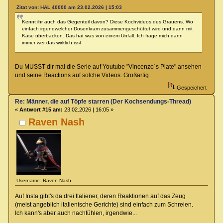
Zitat von: HAL 40000 am 23.02.2026 | 15:03
Kennt ihr auch das Gegenteil davon? Diese Kochvideos des Grauens. Wo
einfach irgendwelcher Dosenkram zusammengeschüttet wird und dann mit
Käse überbacken. Das hat was von einem Unfall. Ich frage mich dann
immer wer das wirklich isst.
Du MUSST dir mal die Serie auf Youtube "Vincenzo´s Plate" ansehen
und seine Reactions auf solche Videos. Großartig
Gespeichert
Re: Männer, die auf Töpfe starren (Der Kochsendungs-Thread)
«
Antwort #15 am:
23.02.2026 | 16:05 »
Raven Nash
Username: Raven Nash
Auf Insta gibt's da drei Italiener, deren Reaktionen auf das Zeug
(meist angeblich italienische Gerichte) sind einfach zum Schreien.
Ich kann's aber auch nachfühlen, irgendwie...