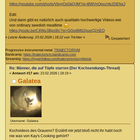
https://youtube.com/shorts/VbvyOsGkQJM?si=BWVnOpozVe2DENxJ
Edit:
Und dann gibt es natürlich auch qualitativ hochwertige Videos wie
von ordinary swedish mealtime
https://youtu.be/C8Wu3Bps9ic?si=GGvd8tN2pueQ2AEO
«
Letzte Änderung: 23.02.2026 | 18:22 von Trichter
»
Gespeichert
Progressive instrumental metal:
TRAIECTORIVM
Bandcamp:
https://traiectorivm.bandcamp.com
Streaming:
https://hyperfollow.com/traiectorivm/synthesis
Re: Männer, die auf Töpfe starren (Der Kochsendungs-Thread)
«
Antwort #17 am:
23.02.2026 | 18:19 »
Galatea
Username: Galatea
Kochvideos des Grauens? Erzählt mir jetzt bloß nicht ihr habt noch
nie was von Kay's Cooking gehört?