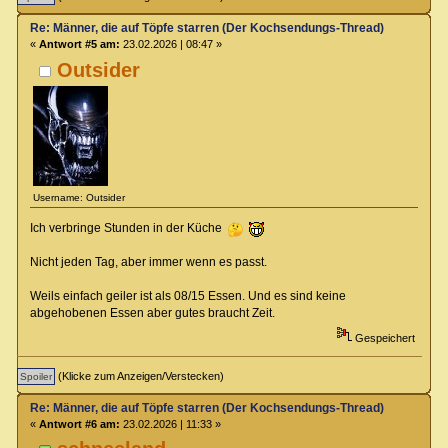
Re: Männer, die auf Töpfe starren (Der Kochsendungs-Thread)
«
Antwort #5 am:
23.02.2026 | 08:47 »
Outsider
Username: Outsider
Ich verbringe Stunden in der Küche
Nicht jeden Tag, aber immer wenn es passt.
Weils einfach geiler ist als 08/15 Essen. Und es sind keine
abgehobenen Essen aber gutes braucht Zeit.
Gespeichert
(Klicke zum Anzeigen/Verstecken)
Re: Männer, die auf Töpfe starren (Der Kochsendungs-Thread)
«
Antwort #6 am:
23.02.2026 | 11:33 »