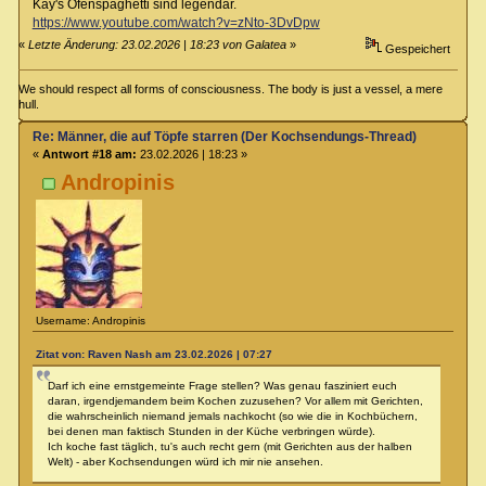
Kay's Ofenspaghetti sind legendär.
https://www.youtube.com/watch?v=zNto-3DvDpw
«
Letzte Änderung: 23.02.2026 | 18:23 von Galatea
»
Gespeichert
We should respect all forms of consciousness. The body is just a vessel, a mere
hull.
Re: Männer, die auf Töpfe starren (Der Kochsendungs-Thread)
«
Antwort #18 am:
23.02.2026 | 18:23 »
Andropinis
Username: Andropinis
Zitat von: Raven Nash am 23.02.2026 | 07:27
Darf ich eine ernstgemeinte Frage stellen? Was genau fasziniert euch
daran, irgendjemandem beim Kochen zuzusehen? Vor allem mit Gerichten,
die wahrscheinlich niemand jemals nachkocht (so wie die in Kochbüchern,
bei denen man faktisch Stunden in der Küche verbringen würde).
Ich koche fast täglich, tu's auch recht gern (mit Gerichten aus der halben
Welt) - aber Kochsendungen würd ich mir nie ansehen.