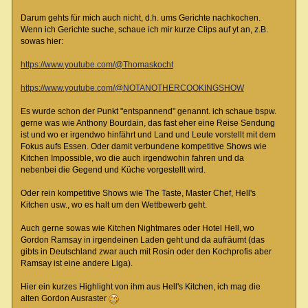
Darum gehts für mich auch nicht, d.h. ums Gerichte nachkochen.
Wenn ich Gerichte suche, schaue ich mir kurze Clips auf yt an, z.B.
sowas hier:
https://www.youtube.com/@Thomaskocht
https://www.youtube.com/@NOTANOTHERCOOKINGSHOW
Es wurde schon der Punkt "entspannend" genannt. ich schaue bspw.
gerne was wie Anthony Bourdain, das fast eher eine Reise Sendung
ist und wo er irgendwo hinfährt und Land und Leute vorstellt mit dem
Fokus aufs Essen. Oder damit verbundene kompetitive Shows wie
Kitchen Impossible, wo die auch irgendwohin fahren und da
nebenbei die Gegend und Küche vorgestellt wird.
Oder rein kompetitive Shows wie The Taste, Master Chef, Hell's
Kitchen usw., wo es halt um den Wettbewerb geht.
Auch gerne sowas wie Kitchen Nightmares oder Hotel Hell, wo
Gordon Ramsay in irgendeinen Laden geht und da aufräumt (das
gibts in Deutschland zwar auch mit Rosin oder den Kochprofis aber
Ramsay ist eine andere Liga).
Hier ein kurzes Highlight von ihm aus Hell's Kitchen, ich mag die
alten Gordon Ausraster