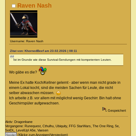
Raven Nash
Username: Raven Nash
Zitat von: KhornedBeef am 23.02.2026 | 08:11
Ist im Grunde wie diese Survival-Sendungen mit kompetenten Leuten.
Wo gäbe es die?
Meine Ex hatte Koch/Kellner gelernt - aber wenn man nicht grade in
einem Lokal kocht, sind die meisten Sachen für Leute, die nicht
selber abwaschen müssen.
Ich arbeite z.B. vor allem mit möglichst wenig Geschirr. Bin halt ohne
Geschirrspüler aufgewachsen.
Gespeichert
Aktiv: Dragonbane
Vergangene: Runequest, Cthulhu, Ubiquity, FFG StarWars, The One Ring, 5e,
SotDL, LevelUp! A5e, Vaesen
(Klicke zum Anzeigen/Verstecken)