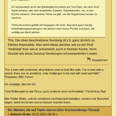
Ich konsumiere recht viel (Hobby)kochcontent auf YouTube, der sich eher
damit befasst, wie man bestimmte Zutaten, Garmethoden, etc. in der
Küche einsetzt. Und welche Tricks es gibt, um die Ergebnisse besser zu
machen.
TV-Kochcontent gefällt mir hingegen oft nicht. Das sind ganz häufig
Unterhaltungssendungen, bei denen man funny Promis zuschaut, die
zufällig am Herd stehen.
This. Die oben beschriebene Sendung ist z.b. ganz ähnlich zu
Kitchen Impossible. Man lernt etwas darüber, wie es der Profi
"hinkriegt" bzw. wie er schummelt, auch in fremder Küche. Ist im
Grunde wie diese Survival-Sendungen mit kompetenten Leuten.
Gespeichert
"For a man with a hammer, all problems start to look like nails. For a man with a
sword, there are no problems, only challenges to be met with steel and faith."
Firepower, B&C Forum
Ich vergeige, also bin ich.
"Und Rollenspiel ist wie Pizza: auch schlecht noch recht beliebt."
FirstOrkos Rap
Wer Fehler findet...soll sie verdammt nochmal nicht behalten, sondern mir Bescheid
sagen, damit ich lernen und es besser machen kann.
Re: Männer, die auf Töpfe starren (Der Kochsendungs-Thread)
«
Antwort #4 am:
23.02.2026 | 08:16 »