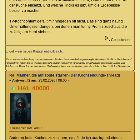
eher damit befasst, wie man bestimmte Zutaten, Garmethoden, etc. in
der Küche einsetzt. Und welche Tricks es gibt, um die Ergebnisse
besser zu machen.
TV-Kochcontent gefällt mir hingegen oft nicht. Das sind ganz häufig
Unterhaltungssendungen, bei denen man funny Promis zuschaut, die
zufällig am Herd stehen.
Gespeichert
Engel – ein neues Kapitel enthüllt sich.
“Es ist wichtig zu beachten, dass es viele verschiedene Arten von Rollenspielern gibt, die unterschiedliche Vorlieben und
Perspektiven haben. Es ist wichtig, dass alle Spieler respektvoll miteinander umgehen und dass keine Gruppe von
Spielern das Recht hat, andere auszuschließen oder ihnen vorzuschreiben, wie sie spielen sollen.“
– Hofrat Settembrini
Re: Männer, die auf Töpfe starren (Der Kochsendungs-Thread)
«
Antwort #2 am:
23.02.2026 | 08:00 »
HAL 40000
Username: HAL 40000
Anderen beim Kochen zuzusehen, empfinde ich aus irgend einem