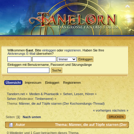
Willkommen
Gast
. Bitte
einloggen
oder
registrieren
. Haben Sie Ihre
Aktivierungs E-Mail
übersehen?
Einloggen mit Benutzername, Passwort und Sitzungslänge
Übersicht
Impressum
Einloggen
Registrieren
Tanelorn.net
»
Medien & Phantastik
»
Sehen, Lesen, Hören
»
Sehen
(Moderator:
Timberwere
) »
Thema:
Männer, die auf Töpfe starren (Der Kochsendungs-Thread)
« vorheriges
nächstes »
DRUCKEN
Seiten: [
1
]
Nach unten
Autor
Thema: Männer, die auf Töpfe starren (Der
Kochsendungs-Thread) (Gelesen 964 mal)
0 Mitglieder und 1 Gast betrachten dieses Thema.