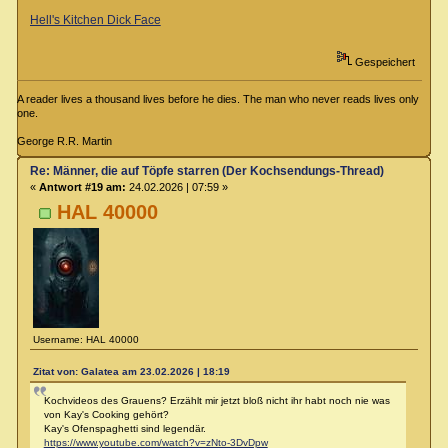
Hell's Kitchen Dick Face
Gespeichert
A reader lives a thousand lives before he dies. The man who never reads lives only
one.
George R.R. Martin
Re: Männer, die auf Töpfe starren (Der Kochsendungs-Thread)
«
Antwort #19 am:
24.02.2026 | 07:59 »
HAL 40000
Username: HAL 40000
Zitat von: Galatea am 23.02.2026 | 18:19
Kochvideos des Grauens? Erzählt mir jetzt bloß nicht ihr habt noch nie was
von Kay's Cooking gehört?
Kay's Ofenspaghetti sind legendär.
https://www.youtube.com/watch?v=zNto-3DvDpw