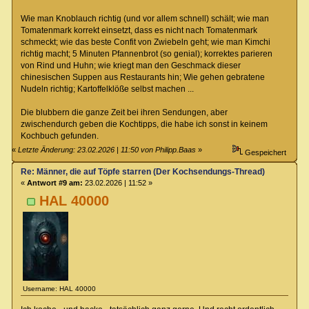
Wie man Knoblauch richtig (und vor allem schnell) schält; wie man
Tomatenmark korrekt einsetzt, dass es nicht nach Tomatenmark
schmeckt; wie das beste Confit von Zwiebeln geht; wie man Kimchi
richtig macht; 5 Minuten Pfannenbrot (so genial); korrektes parieren
von Rind und Huhn; wie kriegt man den Geschmack dieser
chinesischen Suppen aus Restaurants hin; Wie gehen gebratene
Nudeln richtig; Kartoffelklöße selbst machen ...
Die blubbern die ganze Zeit bei ihren Sendungen, aber
zwischendurch geben die Kochtipps, die habe ich sonst in keinem
Kochbuch gefunden.
«
Letzte Änderung: 23.02.2026 | 11:50 von Philipp.Baas
»
Gespeichert
Re: Männer, die auf Töpfe starren (Der Kochsendungs-Thread)
«
Antwort #9 am:
23.02.2026 | 11:52 »
HAL 40000
Username: HAL 40000