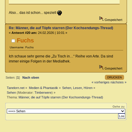
Also... das ist schon... speziell
Gespeichert
Re: Männer, die auf Töpfe starren (Der Kochsendungs-Thread)
«
Antwort #20 am:
24.02.2026 | 10:01 »
Fuchs
Username: Fuchs
Ich schaue sehr gerne die „Zu Tisch in…“ Reihe von Arte. Da sind
immer einige Folgen in der Mediathek.
Gespeichert
DRUCKEN
Seiten: [
1
]
Nach oben
« vorheriges
nächstes »
Tanelorn.net
»
Medien & Phantastik
»
Sehen, Lesen, Hören
»
Sehen
(Moderator:
Timberwere
) »
Thema:
Männer, die auf Töpfe starren (Der Kochsendungs-Thread)
Gehe zu: