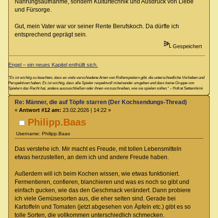
Nahrungsaufnahme, sondern Kulturtechnik und Ausdruck von Liebe
und Fürsorge.
Gut, mein Vater war vor seiner Rente Berufskoch. Da dürfte ich
entsprechend geprägt sein.
Gespeichert
Engel – ein neues Kapitel enthüllt sich.
“Es ist wichtig zu beachten, dass es viele verschiedene Arten von Rollenspielern gibt, die unterschiedliche Vorlieben und
Perspektiven haben. Es ist wichtig, dass alle Spieler respektvoll miteinander umgehen und dass keine Gruppe von
Spielern das Recht hat, andere auszuschließen oder ihnen vorzuschreiben, wie sie spielen sollen.“
– Hofrat Settembrini
Re: Männer, die auf Töpfe starren (Der Kochsendungs-Thread)
«
Antwort #12 am:
23.02.2026 | 14:22 »
Philipp.Baas
Username: Philipp.Baas
Das verstehe ich. Mir macht es Freude, mit tollen Lebensmitteln
etwas herzustellen, an dem ich und andere Freude haben.
Außerdem will ich beim Kochen wissen, wie etwas funktioniert.
Fermentieren, confieren, blanchieren und was es noch so gibt und
einfach gucken, wie das den Geschmack verändert. Dann probiere
ich viele Gemüsesorten aus, die eher selten sind. Gerade bei
Kartoffeln und Tomaten (jetzt abgesehen von Äpfeln etc.) gibt es so
tolle Sorten, die vollkommen unterschiedlich schmecken.