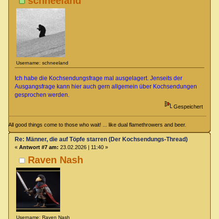
schneeland
Username: schneeland
Ich habe die Kochsendungsfrage mal ausgelagert. Jenseits der
Ausgangsfrage kann hier auch gern allgemein über Kochsendungen
gesprochen werden.
Gespeichert
All good things come to those who wait! ... like dual flamethrowers and beer.
Re: Männer, die auf Töpfe starren (Der Kochsendungs-Thread)
«
Antwort #7 am:
23.02.2026 | 11:40 »
Raven Nash
Username: Raven Nash