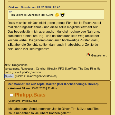
Zitat von: Outsider am 23.02.2026 | 08:47
Ich verbringe Stunden in der Küche
Dazu
esse
ich einfach nicht gerne genug. Für mich ist Essen zuerst
mal Nahrungsaufnahme - und diese sollte möglichst effizient sein.
Das bedeutet für mich aber auch, möglichst hochwertige Nahrung,
zumindest einmal am Tag - und da führt dann kein Weg am selber
kochen vorbei. Da gehören dann auch hochwertige Zutaten dazu,
z.B., aber die Gerichte sollten dann auch in absehbarer Zeit fertig
sein, ohne viel Herumgepatze.
Gespeichert
Aktiv: Dragonbane
Vergangene: Runequest, Cthulhu, Ubiquity, FFG StarWars, The One Ring, 5e,
SotDL, LevelUp! A5e, Vaesen
(Klicke zum Anzeigen/Verstecken)
Re: Männer, die auf Töpfe starren (Der Kochsendungs-Thread)
«
Antwort #8 am:
23.02.2026 | 11:49 »
Philipp.Baas
Username: Philipp.Baas
Ich habe durch Sendungen von Jamie Oliver, Tim Mälzer und Tim
Raue nebenher so viel übers Kochen gelernt: