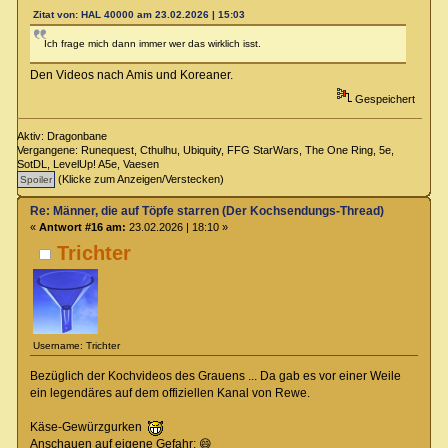
Zitat von: HAL 40000 am 23.02.2026 | 15:03
Ich frage mich dann immer wer das wirklich isst.
Den Videos nach Amis und Koreaner.
Gespeichert
Aktiv: Dragonbane
Vergangene: Runequest, Cthulhu, Ubiquity, FFG StarWars, The One Ring, 5e,
SotDL, LevelUp! A5e, Vaesen
(Klicke zum Anzeigen/Verstecken)
Re: Männer, die auf Töpfe starren (Der Kochsendungs-Thread)
«
Antwort #16 am:
23.02.2026 | 18:10 »
Trichter
Username: Trichter
Bezüglich der Kochvideos des Grauens ... Da gab es vor einer Weile
ein legendäres auf dem offiziellen Kanal von Rewe.
Käse-Gewürzgurken
Anschauen auf eigene Gefahr: 😄