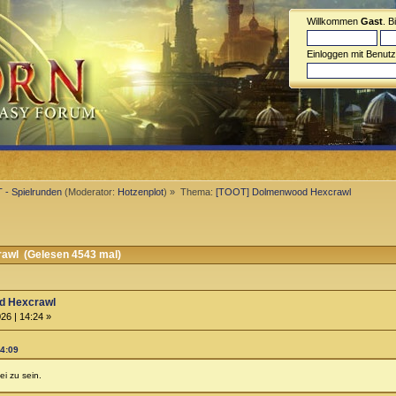
Willkommen
Gast
. B
Einloggen mit Benut
- Spielrunden
(Moderator:
Hotzenplot
) »
Thema:
[TOOT] Dolmenwood Hexcrawl
wl (Gelesen 4543 mal)
d Hexcrawl
26 | 14:24 »
14:09
ei zu sein.