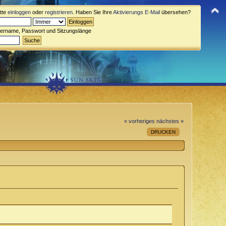
itte
einloggen
oder
registrieren
. Haben Sie Ihre
Aktivierungs E-Mail
übersehen?
zername, Passwort und Sitzungslänge
« vorheriges
nächstes »
DRUCKEN