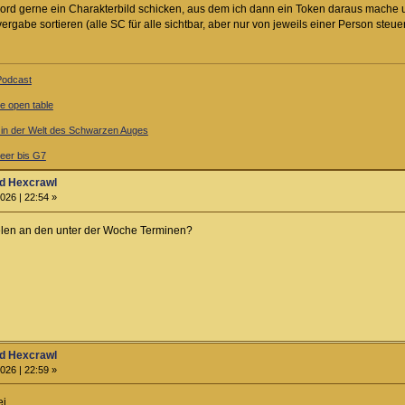
ord gerne ein Charakterbild schicken, aus dem ich dann ein Token daraus mache und
rgabe sortieren (alle SC für alle sichtbar, aber nur von jeweils einer Person steuer
-Podcast
ne open table
l in der Welt des Schwarzen Auges
er bis G7
d Hexcrawl
026 | 22:54 »
ielen an den unter der Woche Terminen?
d Hexcrawl
026 | 22:59 »
i.