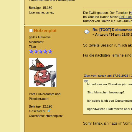
Beiträge: 15.180
Username: tartex
Die Zwillingsseen: Der Tanelorn
H
Im Youtube-Kanal: Meine
PnP-Let'
Kumpel von Raven c.s. McCrack
Re: [TOOT] Dolmenwoo
Hotzenplot
«
Antwort #34 am:
21.05.2
geiles Gekröse
Moderator
So, zweite Session rum, ich ak
Titan
Für die nächsten Termine sind n
Zitat von: tartex am 17.05.2026 | 
Ich will meinen Charakter jetzt 
Sind Menschen bevorzugt?
Potz Pulverdampf und
Pistolenrauch!
Ich spiele ja oft den Quotenmens
Beiträge: 12.190
Irgendwelche Präferenzen oder
Geschlecht:
Username: Hotzenplotz
Sorry Tartex, ich hatte im Vorh