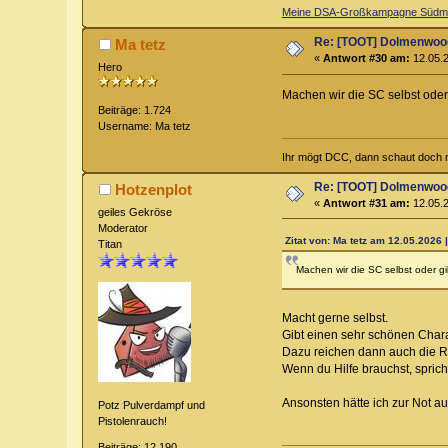
Meine DSA-Großkampagne Südme
Re: [TOOT] Dolmenwoo
Ma tetz
«
Antwort #30 am:
12.05.2
Hero
Machen wir die SC selbst ode
Beiträge: 1.724
Username: Ma tetz
Ihr mögt DCC, dann schaut doch m
Re: [TOOT] Dolmenwoo
Hotzenplot
«
Antwort #31 am:
12.05.2
geiles Gekröse
Moderator
Zitat von: Ma tetz am 12.05.2026 
Titan
Machen wir die SC selbst oder 
Macht gerne selbst.
Gibt einen sehr schönen Chara
Dazu reichen dann auch die R
Wenn du Hilfe brauchst, spric
Ansonsten hätte ich zur Not a
Potz Pulverdampf und
Pistolenrauch!
Beiträge: 12.190