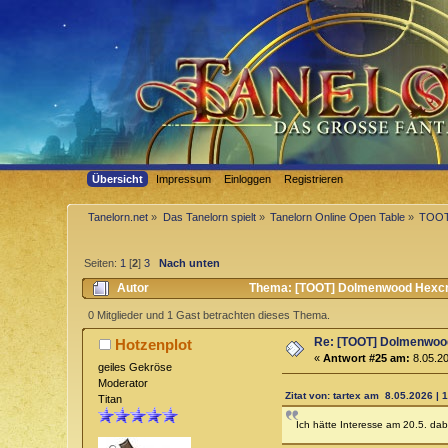
Übersicht
Impressum
Einloggen
Registrieren
Tanelorn.net
»
Das Tanelorn spielt
»
Tanelorn Online Open Table
»
TOOT 
Seiten:
1
[
2
]
3
Nach unten
Autor
Thema: [TOOT] Dolmenwood Hexcra
0 Mitglieder und 1 Gast betrachten dieses Thema.
Re: [TOOT] Dolmenwoo
Hotzenplot
«
Antwort #25 am:
8.05.20
geiles Gekröse
Moderator
Zitat von: tartex am 8.05.2026 | 
Titan
Ich hätte Interesse am 20.5. dab