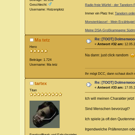
Geschlecht:
Radio freie Würfel - der Tanelorn
Username: Hotzenplotz
Immer ein Platz frei:
Tanelorn onli
Monsterklasse! - Mein Erzählspie
Meine DSA-Großkampagne Südme
Re: [TOOT] Dolmenwoo
Ma tetz
«
Antwort #32 am:
12.05.2
Hero
Na dann: just click random
Beiträge: 1.724
Username: Ma tetz
Ihr mögt DCC, dann schaut doch m
Re: [TOOT] Dolmenwoo
tartex
«
Antwort #33 am:
17.05.2
Titan
Ich will meinen Charakter jetz
Sind Menschen bevorzugt?
Ich spiele ja oft den Quotenme
Irgendwelche Präferenzen od
Freakrollfreak und Falschspieler