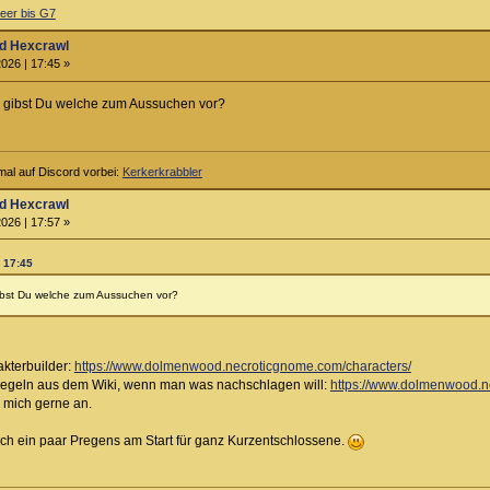
er bis G7
d Hexcrawl
026 | 17:45 »
r gibst Du welche zum Aussuchen vor?
al auf Discord vorbei:
Kerkerkrabbler
d Hexcrawl
026 | 17:57 »
| 17:45
gibst Du welche zum Aussuchen vor?
kterbuilder:
https://www.dolmenwood.necroticgnome.com/characters/
egeln aus dem Wiki, wenn man was nachschlagen will:
https://www.dolmenwood.n
h mich gerne an.
uch ein paar Pregens am Start für ganz Kurzentschlossene.