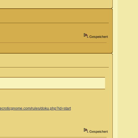
Gespeichert
ecroticgnome.com/rules/doku.php?id=start
Gespeichert