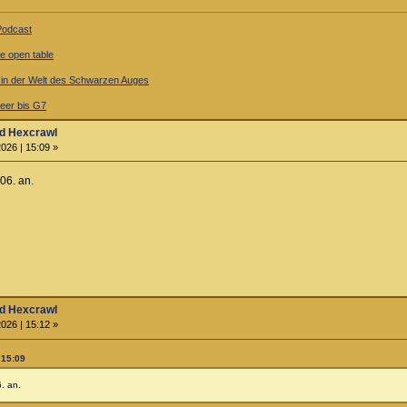
-Podcast
ne open table
l in der Welt des Schwarzen Auges
er bis G7
d Hexcrawl
026 | 15:09 »
06. an.
d Hexcrawl
026 | 15:12 »
 15:09
. an.