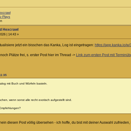
excrawl
s-Plays
en
d Hexcrawl
026 | 14:43 »
tualisiere jetzt ein bisschen das Kanka, Log ist eingetragen:
https://app.kanka.io/w
och Plätze frei, s. erster Post hier im Thread ->
Link zum ersten Post mit Terminüb
11:35
analog mit Buch und Würfeln basteln.
chen, wenn sonst alle recht exotisch aufgestellt sind.
 Empfehlungen?
inein diesen Post völlig übersehen - ich hoffe, du bist mit deiner Auswahl zufrieden