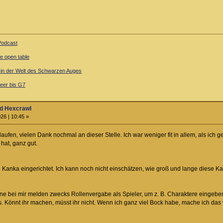
-Podcast
ne open table
l in der Welt des Schwarzen Auges
er bis G7
d Hexcrawl
26 | 10:45 »
aufen, vielen Dank nochmal an dieser Stelle. Ich war weniger fit in allem, als ich 
 hat, ganz gut.
 Kanka eingerichtet. Ich kann noch nicht einschätzen, wie groß und lange diese 
ne bei mir melden zwecks Rollenvergabe als Spieler, um z. B. Charaktere eingeben
s. Könnt ihr machen, müsst ihr nicht. Wenn ich ganz viel Bock habe, mache ich das v