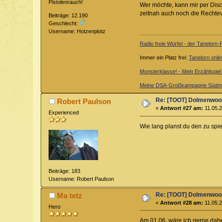
Pistolenrauch!
Wer möchte, kann mir per Disc
zeitnah auch noch die Rechteve
Beiträge: 12.190
Geschlecht:
Username: Hotzenplotz
Radio freie Würfel - der Tanelorn
Immer ein Platz frei:
Tanelorn onli
Monsterklasse! - Mein Erzählspie
Meine DSA-Großkampagne Südme
Re: [TOOT] Dolmenwoo
Robert Paulson
«
Antwort #27 am:
11.05.2
Experienced
Wie lang planst du den zu sp
Beiträge: 183
Username: Robert Paulson
Re: [TOOT] Dolmenwoo
Ma tetz
«
Antwort #28 am:
11.05.2
Hero
Am 01.06. wäre ich gerne dabe