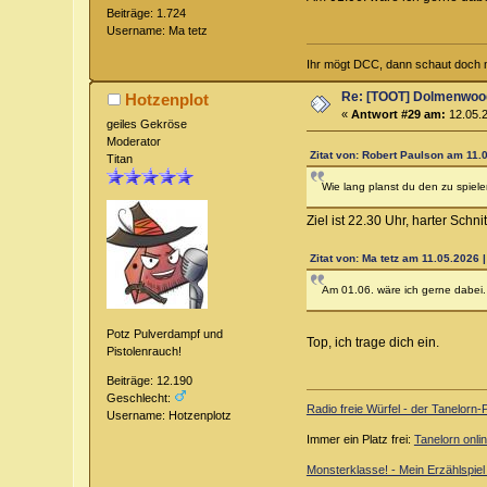
Beiträge: 1.724
Username: Ma tetz
Ihr mögt DCC, dann schaut doch m
Re: [TOOT] Dolmenwoo
Hotzenplot
«
Antwort #29 am:
12.05.2
geiles Gekröse
Moderator
Zitat von: Robert Paulson am 11.
Titan
Wie lang planst du den zu spie
Ziel ist 22.30 Uhr, harter Schn
Zitat von: Ma tetz am 11.05.2026 
Am 01.06. wäre ich gerne dabei.
Potz Pulverdampf und
Top, ich trage dich ein.
Pistolenrauch!
Beiträge: 12.190
Geschlecht:
Radio freie Würfel - der Tanelorn
Username: Hotzenplotz
Immer ein Platz frei:
Tanelorn onli
Monsterklasse! - Mein Erzählspie