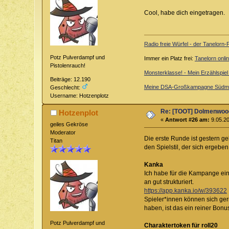
Cool, habe dich eingetragen.
Radio freie Würfel - der Tanelorn
Potz Pulverdampf und
Immer ein Platz frei:
Tanelorn onli
Pistolenrauch!
Monsterklasse! - Mein Erzählspie
Beiträge: 12.190
Meine DSA-Großkampagne Südme
Geschlecht:
Username: Hotzenplotz
Re: [TOOT] Dolmenwoo
Hotzenplot
«
Antwort #26 am:
9.05.20
geiles Gekröse
Moderator
Die erste Runde ist gestern gel
Titan
den Spielstil, der sich ergeben
Kanka
Ich habe für die Kampange ein
an gut strukturiert.
https://app.kanka.io/w/393622
Spieler*innen können sich ger
haben, ist das ein reiner Bonu
Potz Pulverdampf und
Charaktertoken für roll20