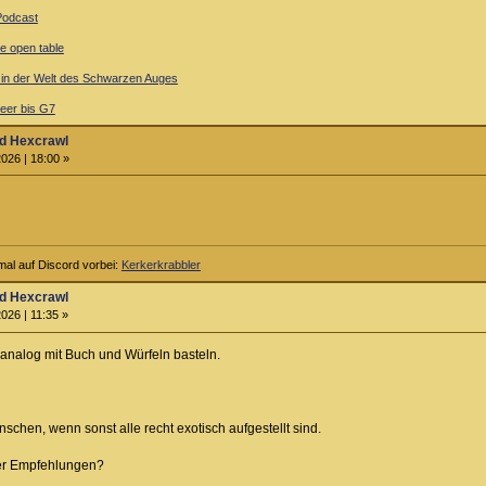
-Podcast
ne open table
l in der Welt des Schwarzen Auges
er bis G7
d Hexcrawl
026 | 18:00 »
al auf Discord vorbei:
Kerkerkrabbler
d Hexcrawl
026 | 11:35 »
t analog mit Buch und Würfeln basteln.
nschen, wenn sonst alle recht exotisch aufgestellt sind.
er Empfehlungen?