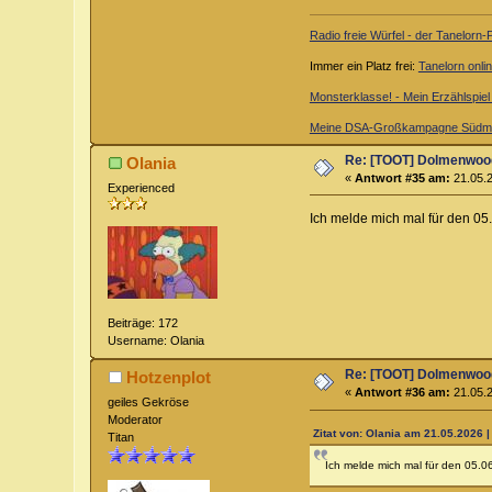
Radio freie Würfel - der Tanelorn
Immer ein Platz frei:
Tanelorn onli
Monsterklasse! - Mein Erzählspie
Meine DSA-Großkampagne Südme
Re: [TOOT] Dolmenwoo
Olania
«
Antwort #35 am:
21.05.2
Experienced
Ich melde mich mal für den 05.
Beiträge: 172
Username: Olania
Re: [TOOT] Dolmenwoo
Hotzenplot
«
Antwort #36 am:
21.05.2
geiles Gekröse
Moderator
Zitat von: Olania am 21.05.2026 |
Titan
Ich melde mich mal für den 05.06