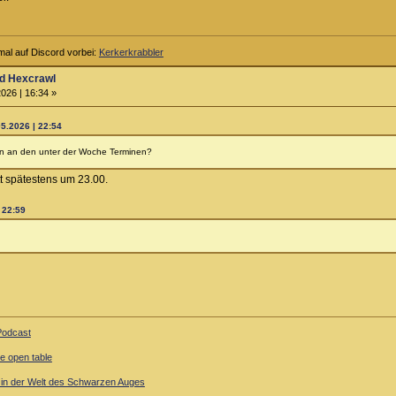
al auf Discord vorbei:
Kerkerkrabbler
d Hexcrawl
026 | 16:34 »
05.2026 | 22:54
len an den unter der Woche Terminen?
itt spätestens um 23.00.
| 22:59
-Podcast
ne open table
l in der Welt des Schwarzen Auges