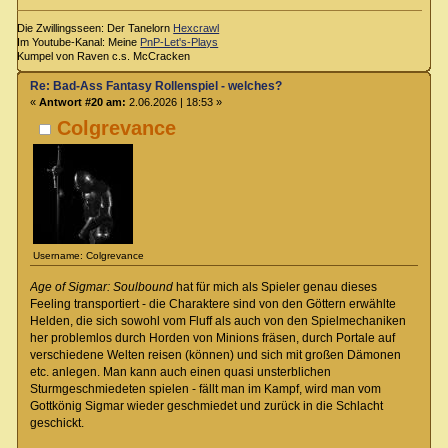
Die Zwillingsseen: Der Tanelorn
Hexcrawl
Im Youtube-Kanal: Meine
PnP-Let's-Plays
Kumpel von Raven c.s. McCracken
Re: Bad-Ass Fantasy Rollenspiel - welches?
«
Antwort #20 am:
2.06.2026 | 18:53 »
Colgrevance
Username: Colgrevance
Age of Sigmar: Soulbound
hat für mich als Spieler genau dieses
Feeling transportiert - die Charaktere sind von den Göttern erwählte
Helden, die sich sowohl vom Fluff als auch von den Spielmechaniken
her problemlos durch Horden von Minions fräsen, durch Portale auf
verschiedene Welten reisen (können) und sich mit großen Dämonen
etc. anlegen. Man kann auch einen quasi unsterblichen
Sturmgeschmiedeten spielen - fällt man im Kampf, wird man vom
Gottkönig Sigmar wieder geschmiedet und zurück in die Schlacht
geschickt.