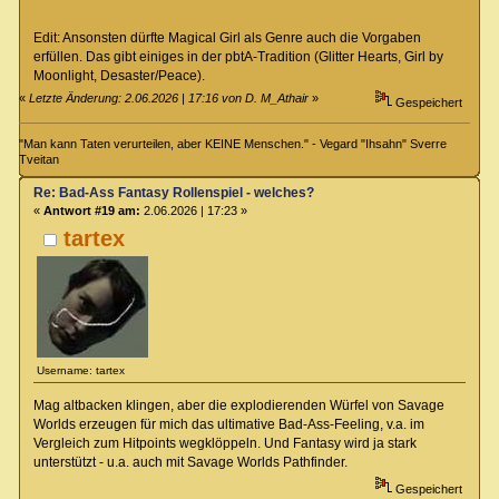
Edit: Ansonsten dürfte Magical Girl als Genre auch die Vorgaben
erfüllen. Das gibt einiges in der pbtA-Tradition (Glitter Hearts, Girl by
Moonlight, Desaster/Peace).
«
Letzte Änderung: 2.06.2026 | 17:16 von D. M_Athair
»
Gespeichert
"Man kann Taten verurteilen, aber KEINE Menschen." - Vegard "Ihsahn" Sverre
Tveitan
Re: Bad-Ass Fantasy Rollenspiel - welches?
«
Antwort #19 am:
2.06.2026 | 17:23 »
tartex
Username: tartex
Mag altbacken klingen, aber die explodierenden Würfel von Savage
Worlds erzeugen für mich das ultimative Bad-Ass-Feeling, v.a. im
Vergleich zum Hitpoints wegklöppeln. Und Fantasy wird ja stark
unterstützt - u.a. auch mit Savage Worlds Pathfinder.
Gespeichert