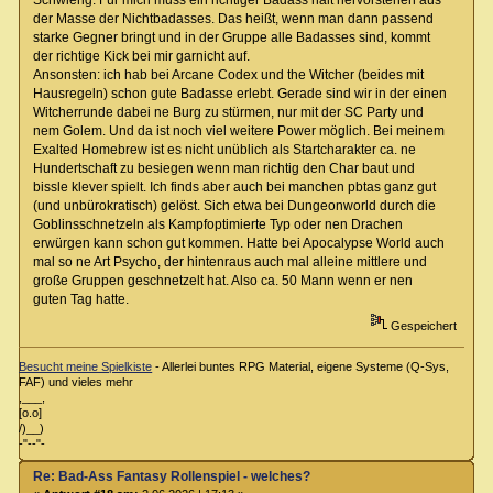
Schwierig. Für mich muss ein richtiger Badass halt hervorstehen aus
der Masse der Nichtbadasses. Das heißt, wenn man dann passend
starke Gegner bringt und in der Gruppe alle Badasses sind, kommt
der richtige Kick bei mir garnicht auf.
Ansonsten: ich hab bei Arcane Codex und the Witcher (beides mit
Hausregeln) schon gute Badasse erlebt. Gerade sind wir in der einen
Witcherrunde dabei ne Burg zu stürmen, nur mit der SC Party und
nem Golem. Und da ist noch viel weitere Power möglich. Bei meinem
Exalted Homebrew ist es nicht unüblich als Startcharakter ca. ne
Hundertschaft zu besiegen wenn man richtig den Char baut und
bissle klever spielt. Ich finds aber auch bei manchen pbtas ganz gut
(und unbürokratisch) gelöst. Sich etwa bei Dungeonworld durch die
Goblinsschnetzeln als Kampfoptimierte Typ oder nen Drachen
erwürgen kann schon gut kommen. Hatte bei Apocalypse World auch
mal so ne Art Psycho, der hintenraus auch mal alleine mittlere und
große Gruppen geschnetzelt hat. Also ca. 50 Mann wenn er nen
guten Tag hatte.
Gespeichert
Besucht meine Spielkiste
- Allerlei buntes RPG Material, eigene Systeme (Q-Sys,
FAF) und vieles mehr
,___,
[o.o]
/)__)
-"--"-
Re: Bad-Ass Fantasy Rollenspiel - welches?