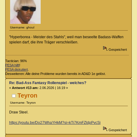
Username: ghoul
"Hyperborea - Meister des Stahls", weil man beseelte Badass-Waffen
spielen darf, die ihre Träger verschleißen.
Gespeichert
Tactician: 96%
PESA hilft
!
PESA diskutiert
.
Desweiteren: Alle deine Probleme wurden bereits in AD&D 1e gelöst.
Re: Bad-Ass Fantasy Rollenspiel - welches?
«
Antwort #13 am:
2.06.2026 | 16:19 »
Teyron
Username: Teyron
Draw Steel.
https://youtu.be/Do27WhaYHkM?si=kTi7KmFZldpPvcSi
Gespeichert