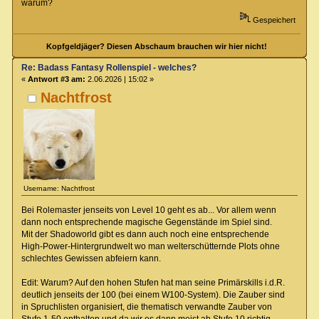
warum?
Gespeichert
Kopfgeldjäger? Diesen Abschaum brauchen wir hier nicht!
Re: Badass Fantasy Rollenspiel - welches?
«
Antwort #3 am:
2.06.2026 | 15:02 »
Nachtfrost
Username: Nachtfrost
Bei Rolemaster jenseits von Level 10 geht es ab... Vor allem wenn
dann noch entsprechende magische Gegenstände im Spiel sind.
Mit der Shadoworld gibt es dann auch noch eine entsprechende
High-Power-Hintergrundwelt wo man welterschütternde Plots ohne
schlechtes Gewissen abfeiern kann.
Edit: Warum? Auf den hohen Stufen hat man seine Primärskills i.d.R.
deutlich jenseits der 100 (bei einem W100-System). Die Zauber sind
in Spruchlisten organisiert, die thematisch verwandte Zauber von