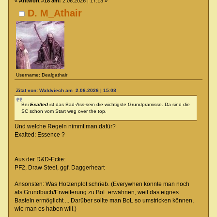
«
Antwort #18 am:
2.06.2026 | 17:13 »
D. M_Athair
Username: Dealgathair
Zitat von: Waldviech am 2.06.2026 | 15:08
Bei
Exalted
ist das Bad-Ass-sein die wichtigste Grundprämisse. Da sind die
SC schon vom Start weg over the top.
Und welche Regeln nimmt man dafür?
Exalted: Essence ?
Aus der D&D-Ecke:
PF2, Draw Steel, ggf. Daggerheart
Ansonsten: Was Hotzenplot schrieb. (Everywhen könnte man noch
als Grundbuch/Erweiterung zu BoL erwähnen, weil das eignes
Basteln ermöglicht ... Darüber sollte man BoL so umstricken können,
wie man es haben will.)