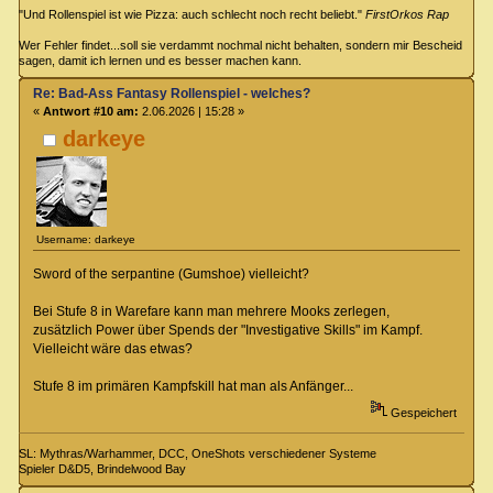
"Und Rollenspiel ist wie Pizza: auch schlecht noch recht beliebt."
FirstOrkos Rap
Wer Fehler findet...soll sie verdammt nochmal nicht behalten, sondern mir Bescheid
sagen, damit ich lernen und es besser machen kann.
Re: Bad-Ass Fantasy Rollenspiel - welches?
«
Antwort #10 am:
2.06.2026 | 15:28 »
darkeye
Username: darkeye
Sword of the serpantine (Gumshoe) vielleicht?
Bei Stufe 8 in Warefare kann man mehrere Mooks zerlegen,
zusätzlich Power über Spends der "Investigative Skills" im Kampf.
Vielleicht wäre das etwas?
Stufe 8 im primären Kampfskill hat man als Anfänger...
Gespeichert
SL: Mythras/Warhammer, DCC, OneShots verschiedener Systeme
Spieler D&D5, Brindelwood Bay