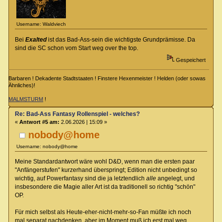
Username: Waldviech
Bei
Exalted
ist das Bad-Ass-sein die wichtigste Grundprämisse. Da
sind die SC schon vom Start weg over the top.
Gespeichert
Barbaren ! Dekadente Stadtstaaten ! Finstere Hexenmeister ! Helden (oder sowas
Ähnliches)!
MALMSTURM
!
Re: Bad-Ass Fantasy Rollenspiel - welches?
«
Antwort #5 am:
2.06.2026 | 15:09 »
nobody@home
Username: nobody@home
Meine Standardantwort wäre wohl D&D, wenn man die ersten paar
"Anfängerstufen" kurzerhand überspringt; Edition nicht unbedingt so
wichtig, auf Powerfantasy sind die ja letztendlich
alle
angelegt, und
insbesondere die Magie aller Art ist da traditionell so richtig "schön"
OP.
Für mich selbst als Heute-eher-nicht-mehr-so-Fan müßte ich noch
mal separat nachdenken, aber im Moment muß ich erst mal weg.