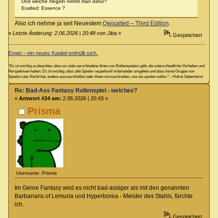
Und welche Regeln nimmt man dafür?
Exalted: Essence ?
Also ich nehme ja seit Neuestem
Qwixalted – Third Edition
.
«
Letzte Änderung: 2.06.2026 | 20:48 von Jiba
»
Gespeichert
Engel – ein neues Kapitel enthüllt sich.
“Es ist wichtig zu beachten, dass es viele verschiedene Arten von Rollenspielern gibt, die unterschiedliche Vorlieben und
Perspektiven haben. Es ist wichtig, dass alle Spieler respektvoll miteinander umgehen und dass keine Gruppe von
Spielern das Recht hat, andere auszuschließen oder ihnen vorzuschreiben, wie sie spielen sollen.“
– Hofrat Settembrini
Re: Bad-Ass Fantasy Rollenspiel - welches?
«
Antwort #24 am:
2.06.2026 | 20:43 »
Prisma
Username: Prisma
Im Genre Fantasy wird es nicht bad-assiger als mit den genannten
Barbarians of Lemuria und Hyperborea - Meister des Stahls, fürchte
ich.
Gespeichert