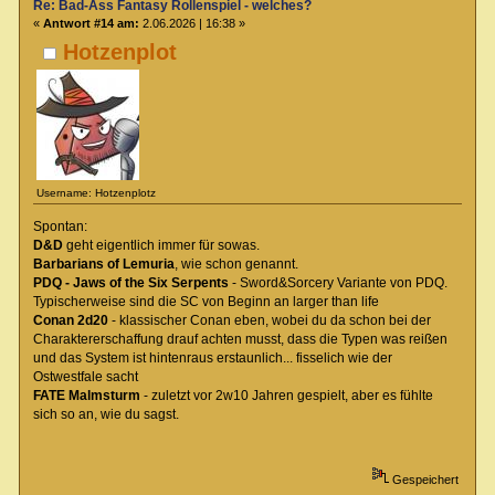
Re: Bad-Ass Fantasy Rollenspiel - welches?
«
Antwort #14 am:
2.06.2026 | 16:38 »
Hotzenplot
Username: Hotzenplotz
Spontan:
D&D
geht eigentlich immer für sowas.
Barbarians of Lemuria
, wie schon genannt.
PDQ - Jaws of the Six Serpents
- Sword&Sorcery Variante von PDQ.
Typischerweise sind die SC von Beginn an larger than life
Conan 2d20
- klassischer Conan eben, wobei du da schon bei der
Charaktererschaffung drauf achten musst, dass die Typen was reißen
und das System ist hintenraus erstaunlich... fisselich wie der
Ostwestfale sacht
FATE Malmsturm
- zuletzt vor 2w10 Jahren gespielt, aber es fühlte
sich so an, wie du sagst.
Gespeichert