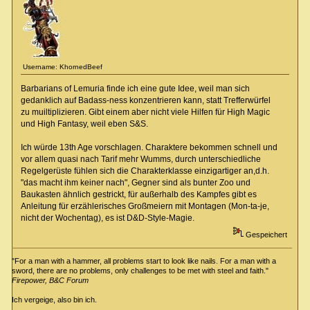
Username: KhornedBeef
Barbarians of Lemuria finde ich eine gute Idee, weil man sich
gedanklich auf Badass-ness konzentrieren kann, statt Trefferwürfel
zu muiltiplizieren. Gibt einem aber nicht viele Hilfen für High Magic
und High Fantasy, weil eben S&S.
Ich würde 13th Age vorschlagen. Charaktere bekommen schnell und
vor allem quasi nach Tarif mehr Wumms, durch unterschiedliche
Regelgerüste fühlen sich die Charakterklasse einzigartiger an,d.h.
"das macht ihm keiner nach", Gegner sind als bunter Zoo und
Baukasten ähnlich gestrickt, für außerhalb des Kampfes gibt es
Anleitung für erzählerisches Großmeiern mit Montagen (Mon-ta-je,
nicht der Wochentag), es ist D&D-Style-Magie.
Gespeichert
"For a man with a hammer, all problems start to look like nails. For a man with a
sword, there are no problems, only challenges to be met with steel and faith."
Firepower, B&C Forum
Ich vergeige, also bin ich.