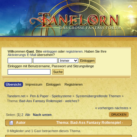
Willkommen
Gast
. Bitte
einloggen
oder
registrieren
. Haben Sie Ihre
Aktivierungs E-Mail
übersehen?
Einloggen mit Benutzername, Passwort und Sitzungslänge
Übersicht
Impressum
Einloggen
Registrieren
Tanelorn.net
»
Pen & Paper - Spielsysteme
»
Systemübergreifende Themen
»
Thema:
Bad-Ass Fantasy Rollenspiel - welches?
« vorheriges
nächstes »
DRUCKEN
Seiten: [
1
]
2
Alle
Nach unten
Autor
Thema: Bad-Ass Fantasy Rollenspiel -
welches? (Gelesen 2194 mal)
0 Mitglieder und 1 Gast betrachten dieses Thema.