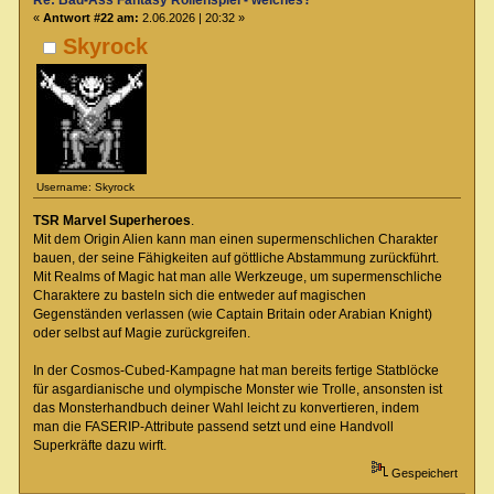
Re: Bad-Ass Fantasy Rollenspiel - welches?
«
Antwort #22 am:
2.06.2026 | 20:32 »
Skyrock
Username: Skyrock
TSR Marvel Superheroes
.
Mit dem Origin Alien kann man einen supermenschlichen Charakter
bauen, der seine Fähigkeiten auf göttliche Abstammung zurückführt.
Mit Realms of Magic hat man alle Werkzeuge, um supermenschliche
Charaktere zu basteln sich die entweder auf magischen
Gegenständen verlassen (wie Captain Britain oder Arabian Knight)
oder selbst auf Magie zurückgreifen.
In der Cosmos-Cubed-Kampagne hat man bereits fertige Statblöcke
für asgardianische und olympische Monster wie Trolle, ansonsten ist
das Monsterhandbuch deiner Wahl leicht zu konvertieren, indem
man die FASERIP-Attribute passend setzt und eine Handvoll
Superkräfte dazu wirft.
Gespeichert