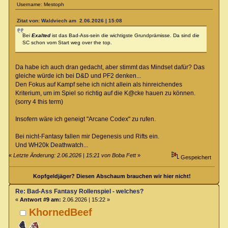
Username: Mestoph
Zitat von: Waldviech am 2.06.2026 | 15:08
Bei
Exalted
ist das Bad-Ass-sein die wichtigste Grundprämisse. Da sind die
SC schon vom Start weg over the top.
Da habe ich auch dran gedacht, aber stimmt das Mindset dafür? Das
gleiche würde ich bei D&D und PF2 denken...
Den Fokus auf Kampf sehe ich nicht allein als hinreichendes
Kriterium, um im Spiel so richtig auf die K@cke hauen zu können.
(sorry 4 this term)
Insofern wäre ich geneigt "Arcane Codex" zu rufen.
Bei nicht-Fantasy fallen mir Degenesis und Rifts ein.
Und WH20k Deathwatch...
«
Letzte Änderung: 2.06.2026 | 15:21 von Boba Fett
»
Gespeichert
Kopfgeldjäger? Diesen Abschaum brauchen wir hier nicht!
Re: Bad-Ass Fantasy Rollenspiel - welches?
«
Antwort #9 am:
2.06.2026 | 15:22 »
KhornedBeef