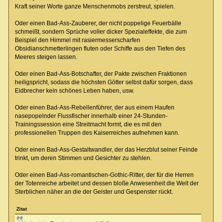
Kraft seiner Worte ganze Menschenmobs zerstreut, spielen.
Oder einen Bad-Ass-Zauberer, der nicht poppelige Feuerbälle
schmeißt, sondern Sprüche voller dicker Spezialeffekte, die zum
Beispiel den Himmel mit rasiermesserscharfen
Obsidianschmetterlingen fluten oder Schiffe aus den Tiefen des
Meeres steigen lassen.
Oder einen Bad-Ass-Botschafter, der Pakte zwischen Fraktionen
heiligspricht, sodass die höchsten Götter selbst dafür sorgen, dass
Eidbrecher kein schönes Leben haben, usw.
Oder einen Bad-Ass-Rebellenführer, der aus einem Haufen
nasepopelnder Flussfischer innerhalb einer 24-Stunden-
Trainingssession eine Streitmacht formt, die es mit den
professionellen Truppen des Kaiserreiches aufnehmen kann.
Oder einen Bad-Ass-Gestaltwandler, der das Herzblut seiner Feinde
trinkt, um deren Stimmen und Gesichter zu stehlen.
Oder einen Bad-Ass-romantischen-Gothic-Ritter, der für die Herren
der Totenreiche arbeitet und dessen bloße Anwesenheit die Welt der
Sterblichen näher an die der Geister und Gespenster rückt.
Zitat