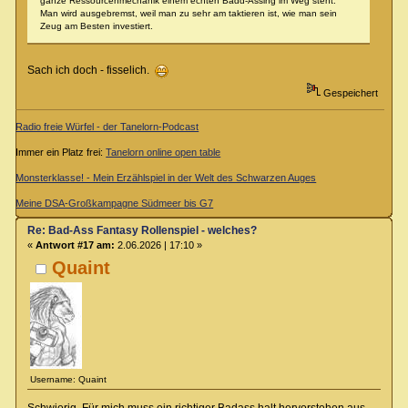
ganze Ressourcenmechanik einem echten Badd-Assing im Weg steht.
Man wird ausgebremst, weil man zu sehr am taktieren ist, wie man sein
Zeug am Besten investiert.
Sach ich doch - fisselich.
Gespeichert
Radio freie Würfel - der Tanelorn-Podcast
Immer ein Platz frei:
Tanelorn online open table
Monsterklasse! - Mein Erzählspiel in der Welt des Schwarzen Auges
Meine DSA-Großkampagne Südmeer bis G7
Re: Bad-Ass Fantasy Rollenspiel - welches?
«
Antwort #17 am:
2.06.2026 | 17:10 »
Quaint
Username: Quaint