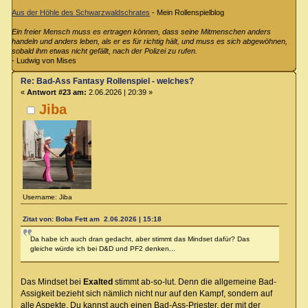
Aus der Höhle des Schwarzwaldschrates
- Mein Rollenspielblog
Ein freier Mensch muss es ertragen können, dass seine Mitmenschen anders
handeln und anders leben, als er es für richtig hält, und muss es sich abgewöhnen,
sobald ihm etwas nicht gefällt, nach der Polizei zu rufen.
- Ludwig von Mises
Re: Bad-Ass Fantasy Rollenspiel - welches?
«
Antwort #23 am:
2.06.2026 | 20:39 »
Jiba
Username: Jiba
Zitat von: Boba Fett am 2.06.2026 | 15:18
Da habe ich auch dran gedacht, aber stimmt das Mindset dafür? Das
gleiche würde ich bei D&D und PF2 denken...
Das Mindset bei
Exalted
stimmt ab-so-lut. Denn die allgemeine Bad-
Assigkeit bezieht sich nämlich nicht nur auf den Kampf, sondern auf
alle Aspekte. Du kannst auch einen Bad-Ass-Priester, der mit der