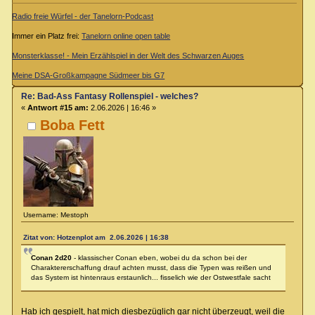
Radio freie Würfel - der Tanelorn-Podcast
Immer ein Platz frei:
Tanelorn online open table
Monsterklasse! - Mein Erzählspiel in der Welt des Schwarzen Auges
Meine DSA-Großkampagne Südmeer bis G7
Re: Bad-Ass Fantasy Rollenspiel - welches?
«
Antwort #15 am:
2.06.2026 | 16:46 »
Boba Fett
Username: Mestoph
Zitat von: Hotzenplot am 2.06.2026 | 16:38
Conan 2d20
- klassischer Conan eben, wobei du da schon bei der
Charaktererschaffung drauf achten musst, dass die Typen was reißen und
das System ist hintenraus erstaunlich... fisselich wie der Ostwestfale sacht
Hab ich gespielt, hat mich diesbezüglich gar nicht überzeugt, weil die