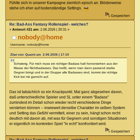
Fühlte sich in unserer Kampagne ziemlich episch an. Blöderweise
stehe ich eher auf bodenständige Settings.
Gespeichert
Re: Bad-Ass Fantasy Rollenspiel - welches?
«
Antwort #21 am:
2.06.2026 | 20:31 »
nobody@home
Username: nobody@home
Zitat von: Quaint am 2.06.2026 | 17:10
Schwierig. Für mich muss ein richtiger Badass halt hervorstehen aus der
Masse der Nichtbadasses. Das heißt, wenn man dann passend starke
Gegner bringt und in der Gruppe alle Badasses sind, kommt der richtige
Kick bei mir garnicht auf.
Das ist tatsächlich so ein Knackpunkt. Mal ganz abgesehen davon,
daß unterschiedliche Spieler und SL unter einem "Badass"
zumindest im Detail schon wieder recht verschiedene Dinge
verstehen können -- inwieweit derselbe Charakter im selben System
und Setting das
Gefühl
vermittelt, einer zu sein, hängt schon recht
deutlich mit davon ab, mit was für Gegnern und sonstigen Situationen
er eigentlich im konkreten Spiel "in echt" konfrontiert wird.
Gespeichert