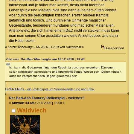
Stufe 1-50 enthalten und da wir es dann meist ab Stufe 10 richtig
interessant und je höher man kommt, desto mehr fackelt es.
Lebenspunkt und Magiepunkte sind dann auf einem guten Polster.
Aber durch die berüchtigten kritischen Treffer bleiben Kämpfe
gefährlich und tödlich. Und durch eine Unmenge magischer
Gegenstände, besonderer mundaner und magischer Materialien,
Artefakte etc. die sich hinter einem D&D nicht verstecken muss kann
man man seinen Char ausstatten wie eine Anziehpuppe. Und dann
die Hütte rocken
«
Letzte Änderung: 2.06.2026 | 15:10 von Nachtfrost
»
Gespeichert
Zitat von: The Man Who Laughs am 16.12.2010 | 13:43
Ich kann die Gedanken hinter den Regeln ja durchaus verstehen. Dämonen
sollen schliesslich schreckliche und furchteinflößende Wesen sein. Daher müssen
auch die entsprechenden Regeln grauenvoll sein.
OPERA RPG - ein Rollenspiel um Seelenwanderung und Ethik
Re: Bad-Ass Fantasy Rollenspiel - welches?
«
Antwort #4 am:
2.06.2026 | 15:08 »
Waldviech