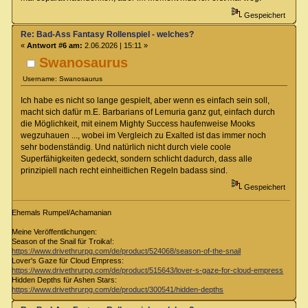
Gespeichert
Re: Bad-Ass Fantasy Rollenspiel - welches?
«
Antwort #6 am:
2.06.2026 | 15:11 »
Swanosaurus
Username: Swanosaurus
Ich habe es nicht so lange gespielt, aber wenn es einfach sein soll,
macht sich dafür m.E. Barbarians of Lemuria ganz gut, einfach durch
die Möglichkeit, mit einem Mighty Success haufenweise Mooks
wegzuhauen ..., wobei im Vergleich zu Exalted ist das immer noch
sehr bodenständig. Und natürlich nicht durch viele coole
Superfähigkeiten gedeckt, sondern schlicht dadurch, dass alle
prinzipiell nach recht einheitlichen Regeln badass sind.
Gespeichert
Ehemals Rumpel/Achamanian
Meine Veröffentlichungen:
Season of the Snail für Troika!:
https://www.drivethrurpg.com/de/product/524068/season-of-the-snail
Lover's Gaze für Cloud Empress:
https://www.drivethrurpg.com/de/product/515643/lover-s-gaze-for-cloud-empress
Hidden Depths für Ashen Stars:
https://www.drivethrurpg.com/de/product/300541/hidden-depths