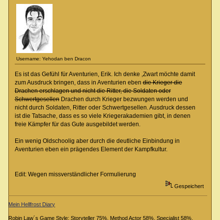
Username: Yehodan ben Dracon
Es ist das Gefühl für Aventurien, Erik. Ich denke ,Zwart möchte damit
zum Ausdruck bringen, dass in Aventurien eben
die Krieger die
Drachen erschlagen und nicht die Ritter, die Soldaten oder
Schwertgesellen
Drachen durch Krieger bezwungen werden und
nicht durch Soldaten, Ritter oder Schwertgesellen. Ausdruck dessen
ist die Tatsache, dass es so viele Kriegerakademien gibt, in denen
freie Kämpfer für das Gute ausgebildet werden.
Ein wenig Oldschoolig aber durch die deutliche Einbindung in
Aventurien eben ein prägendes Element der Kampfkultur.
Edit: Wegen missverständlicher Formulierung
Gespeichert
Mein Hellfrost Diary
Robin Law´s Game Style: Storyteller 75%, Method Actor 58%, Specialist 58%,