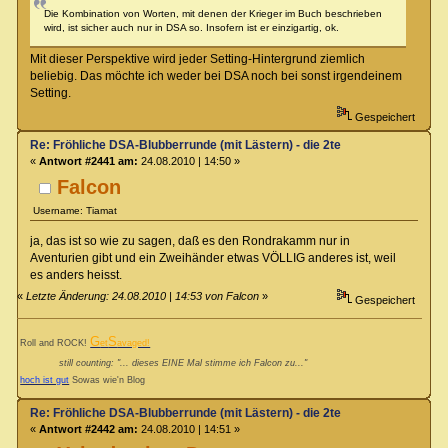
Die Kombination von Worten, mit denen der Krieger im Buch beschrieben
wird, ist sicher auch nur in DSA so. Insofern ist er einzigartig, ok.
Mit dieser Perspektive wird jeder Setting-Hintergrund ziemlich
beliebig. Das möchte ich weder bei DSA noch bei sonst irgendeinem
Setting.
Gespeichert
Re: Fröhliche DSA-Blubberrunde (mit Lästern) - die 2te
«
Antwort #2441 am:
24.08.2010 | 14:50 »
Falcon
Username: Tiamat
ja, das ist so wie zu sagen, daß es den Rondrakamm nur in
Aventurien gibt und ein Zweihänder etwas VÖLLIG anderes ist, weil
es anders heisst.
«
Letzte Änderung: 24.08.2010 | 14:53 von Falcon
»
Gespeichert
G
S
Roll and ROCK!
et
avaged!
still counting: "... dieses EINE Mal stimme ich Falcon zu..."
hoch ist gut
Sowas wie'n Blog
Re: Fröhliche DSA-Blubberrunde (mit Lästern) - die 2te
«
Antwort #2442 am:
24.08.2010 | 14:51 »