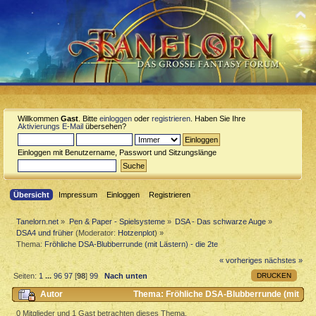
Willkommen
Gast
. Bitte
einloggen
oder
registrieren
. Haben Sie Ihre
Aktivierungs E-Mail
übersehen?
Einloggen mit Benutzername, Passwort und Sitzungslänge
Übersicht
Impressum
Einloggen
Registrieren
Tanelorn.net
»
Pen & Paper - Spielsysteme
»
DSA - Das schwarze Auge
»
DSA4 und früher
(Moderator:
Hotzenplot
) »
Thema:
Fröhliche DSA-Blubberrunde (mit Lästern) - die 2te
« vorheriges
nächstes »
DRUCKEN
Seiten:
1
...
96
97
[
98
]
99
Nach unten
Autor
Thema: Fröhliche DSA-Blubberrunde (mit
Lästern) - die 2te (Gelesen 406014 mal)
0 Mitglieder und 1 Gast betrachten dieses Thema.