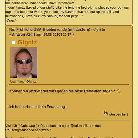
this hobbit here. What could I have forgotten?”
“I don’t know, like, all of our stuff? Like the tent, the bedroll, my shovel, your pot, our
cups, the food, our water, your dice, my basket, that net, our spare nails and
arrowheads, Jim’s pick, my shovel, the tent-pegs…”
“Crap.”
Re: Fröhliche DSA-Blubberrunde (mit Lästern) - die 2te
«
Antwort #2446 am:
24.08.2010 | 16:17 »
Glgnfz
Username: Glgnfz
Können wir jetzt wieder was gegen die böse Redaktion sagen?
Ich hole schonmal ein Feuerzeug.
Gespeichert
Visionär: "Geht weg ihr Rabauken mit eurer Rockmusik und den
Rauschgifthaschischspritzen!"