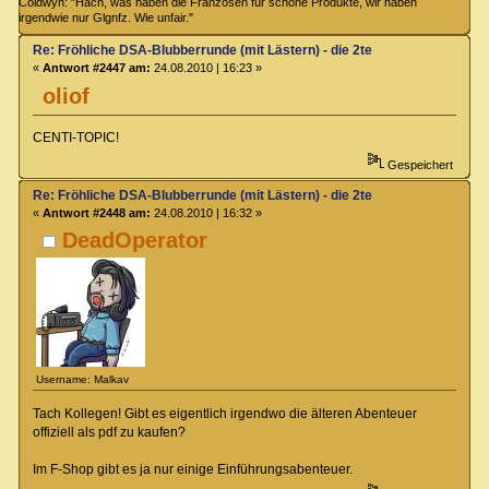
Coldwyn: "Hach, was haben die Franzosen für schöne Produkte, wir haben
irgendwie nur Glgnfz. Wie unfair."
Re: Fröhliche DSA-Blubberrunde (mit Lästern) - die 2te
«
Antwort #2447 am:
24.08.2010 | 16:23 »
oliof
CENTI-TOPIC!
Gespeichert
Re: Fröhliche DSA-Blubberrunde (mit Lästern) - die 2te
«
Antwort #2448 am:
24.08.2010 | 16:32 »
DeadOperator
Username: Malkav
Tach Kollegen! Gibt es eigentlich irgendwo die älteren Abenteuer
offiziell als pdf zu kaufen?
Im F-Shop gibt es ja nur einige Einführungsabenteuer.