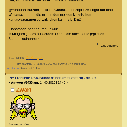
Gut, ein Soldat ist vielleicht nicht GANZ dasselbe.
@Yehodan: kurzum, er ist ein Charakterkonzept bzw. sogar nur eine
Weltanschauung, die man in den meisten klassischen
Fantasyszenarien verwirklichen kann (z.b. D&D)
Clansmaen, seehr guter Einwurf.
In Midgard gibt es ausserdem Orden, die auch Leute jeglichen
Standes aufnehmen.
Gespeichert
G
S
Roll and ROCK!
et
avaged!
still counting: "... dieses EINE Mal stimme ich Falcon zu..."
hoch ist gut
Sowas wie'n Blog
Re: Fröhliche DSA-Blubberrunde (mit Lästern) - die 2te
«
Antwort #2433 am:
24.08.2010 | 14:40 »
Zwart
Username: Zwart