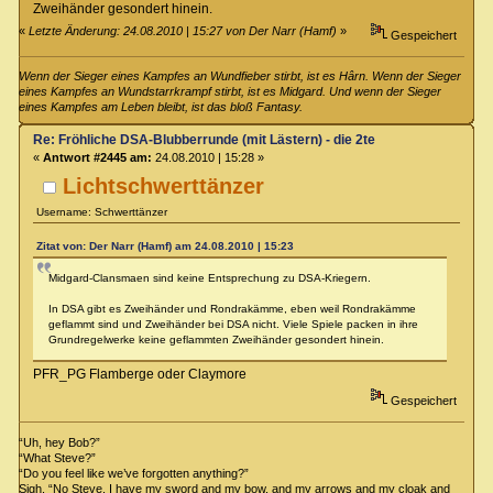
Zweihänder gesondert hinein.
«
Letzte Änderung: 24.08.2010 | 15:27 von Der Narr (Hamf)
»
Gespeichert
Wenn der Sieger eines Kampfes an Wundfieber stirbt, ist es Hârn. Wenn der Sieger
eines Kampfes an Wundstarrkrampf stirbt, ist es Midgard. Und wenn der Sieger
eines Kampfes am Leben bleibt, ist das bloß Fantasy.
Re: Fröhliche DSA-Blubberrunde (mit Lästern) - die 2te
«
Antwort #2445 am:
24.08.2010 | 15:28 »
Lichtschwerttänzer
Username: Schwerttänzer
Zitat von: Der Narr (Hamf) am 24.08.2010 | 15:23
Midgard-Clansmaen sind keine Entsprechung zu DSA-Kriegern.
In DSA gibt es Zweihänder und Rondrakämme, eben weil Rondrakämme
geflammt sind und Zweihänder bei DSA nicht. Viele Spiele packen in ihre
Grundregelwerke keine geflammten Zweihänder gesondert hinein.
PFR_PG Flamberge oder Claymore
Gespeichert
“Uh, hey Bob?”
“What Steve?”
“Do you feel like we’ve forgotten anything?”
Sigh. “No Steve. I have my sword and my bow, and my arrows and my cloak and