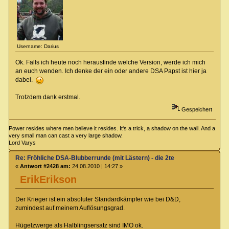
Username: Darius
Ok. Falls ich heute noch herausfinde welche Version, werde ich mich
an euch wenden. Ich denke der ein oder andere DSA Papst ist hier ja
dabei.
Trotzdem dank erstmal.
Gespeichert
Power resides where men believe it resides. It's a trick, a shadow on the wall. And a
very small man can cast a very large shadow.
Lord Varys
Re: Fröhliche DSA-Blubberrunde (mit Lästern) - die 2te
«
Antwort #2428 am:
24.08.2010 | 14:27 »
ErikErikson
Der Krieger ist ein absoluter Standardkämpfer wie bei D&D,
zumindest auf meinem Auflösungsgrad.
Hügelzwerge als Halblingsersatz sind IMO ok.