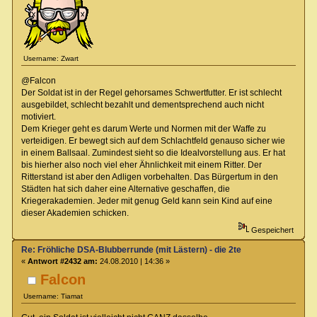
Username: Zwart
@Falcon
Der Soldat ist in der Regel gehorsames Schwertfutter. Er ist schlecht
ausgebildet, schlecht bezahlt und dementsprechend auch nicht
motiviert.
Dem Krieger geht es darum Werte und Normen mit der Waffe zu
verteidigen. Er bewegt sich auf dem Schlachtfeld genauso sicher wie
in einem Ballsaal. Zumindest sieht so die Idealvorstellung aus. Er hat
bis hierher also noch viel eher Ähnlichkeit mit einem Ritter. Der
Ritterstand ist aber den Adligen vorbehalten. Das Bürgertum in den
Städten hat sich daher eine Alternative geschaffen, die
Kriegerakademien. Jeder mit genug Geld kann sein Kind auf eine
dieser Akademien schicken.
Gespeichert
Re: Fröhliche DSA-Blubberrunde (mit Lästern) - die 2te
«
Antwort #2432 am:
24.08.2010 | 14:36 »
Falcon
Username: Tiamat