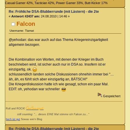
Casual Gamer 42%, Tactician 42%, Power Gamer 33%, Butt-Kicker 17%
Re: Fröhliche DSA-Blubberrunde (mit Lästern) - die 2te
«
Antwort #2437 am:
24.08.2010 | 14:46 »
Falcon
Username: Tiamat
@yehodan: das war auch auf das Thema Kriegereinzigartigkeit
allgemein bezogen.
Die Kombination von Worten, mit denen der Krieger im Buch
beschrieben wird, ist sicher auch nur in DSA so. Insofern ist er
einzigartig, ok.
schlussendlich landen solche Diskussionen ohnehin immer bei "....
äh, äh, es fühlt sich aber einzigartig an, BÄTSCH!"
Die Kriegerdiskussion hatte ich wie gesagt, schon ein paar Mal.
EDIT: oh, yehodan war schneller
Gespeichert
G
S
Roll and ROCK!
et
avaged!
still counting: "... dieses EINE Mal stimme ich Falcon zu..."
hoch ist gut
Sowas wie'n Blog
Re: Fröhliche DSA-Blubberrunde (mit Lästern) - die 2te