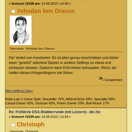
«
Antwort #2438 am:
24.08.2010 | 14:48 »
Yehodan ben Dracon
Username: Yehodan ben Dracon
Der Vorteil von Aventurien: Es ist alles genau beschrieben und daher
eben "gesetzt" während Spieler in andere Settings so etwas erst
einbauen müssen. Dadurch kann DSA immer behaupten: Ätsch, wir
hatten dieses Kriegerdingens viel früher.
Gespeichert
Mein Hellfrost Diary
Robin Law´s Game Style: Storyteller 75%, Method Actor 58%, Specialist 58%,
Casual Gamer 42%, Tactician 42%, Power Gamer 33%, Butt-Kicker 17%
Re: Fröhliche DSA-Blubberrunde (mit Lästern) - die 2te
«
Antwort #2439 am:
24.08.2010 | 14:49 »
Christoph
Username: Christoph