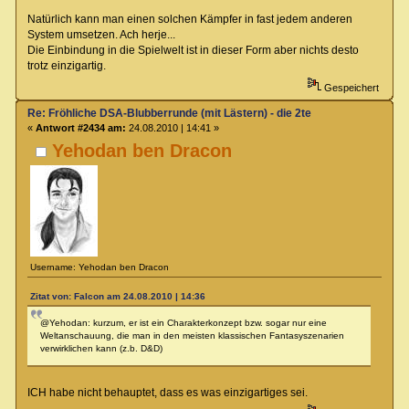
Natürlich kann man einen solchen Kämpfer in fast jedem anderen
System umsetzen. Ach herje...
Die Einbindung in die Spielwelt ist in dieser Form aber nichts desto
trotz einzigartig.
Gespeichert
Re: Fröhliche DSA-Blubberrunde (mit Lästern) - die 2te
«
Antwort #2434 am:
24.08.2010 | 14:41 »
Yehodan ben Dracon
Username: Yehodan ben Dracon
Zitat von: Falcon am 24.08.2010 | 14:36
@Yehodan: kurzum, er ist ein Charakterkonzept bzw. sogar nur eine
Weltanschauung, die man in den meisten klassischen Fantasyszenarien
verwirklichen kann (z.b. D&D)
ICH habe nicht behauptet, dass es was einzigartiges sei.