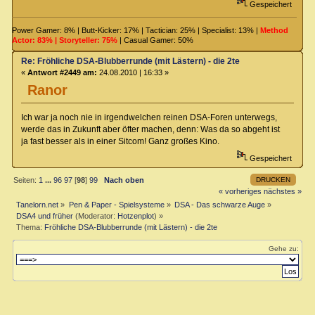
Gespeichert
Power Gamer: 8% | Butt-Kicker: 17% | Tactician: 25% | Specialist: 13% |
Method
Actor: 83% | Storyteller: 75%
| Casual Gamer: 50%
Re: Fröhliche DSA-Blubberrunde (mit Lästern) - die 2te
«
Antwort #2449 am:
24.08.2010 | 16:33 »
Ranor
Ich war ja noch nie in irgendwelchen reinen DSA-Foren unterwegs,
werde das in Zukunft aber öfter machen, denn: Was da so abgeht ist
ja fast besser als in einer Sitcom! Ganz großes Kino.
Gespeichert
DRUCKEN
Seiten:
1
...
96
97
[
98
]
99
Nach oben
« vorheriges
nächstes »
Tanelorn.net
»
Pen & Paper - Spielsysteme
»
DSA - Das schwarze Auge
»
DSA4 und früher
(Moderator:
Hotzenplot
) »
Thema:
Fröhliche DSA-Blubberrunde (mit Lästern) - die 2te
Gehe zu: