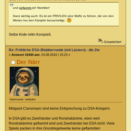
und
geflammt
ist! Häretiker!
Ganz wichtig auch: Es ist ein PRIVILEG eine Waffe zu führen, die von den
Werten her den Kämpfer benachteiligt.
Selbe Kiste mitm Korspieß.
Gespeichert
Re: Fröhliche DSA-Blubberrunde (mit Lästern) - die 2te
«
Antwort #2444 am:
24.08.2010 | 15:23 »
Der Nârr
Username: seliador
Midgard-Clansmaen sind keine Entsprechung zu DSA-Kriegern.
In DSA gibt es Zweihänder und Rondrakämme, eben weil
Rondrakämme geflammt sind und Zweihänder bei DSA nicht. Viele
Spiele packen in ihre Grundregelwerke keine geflammten