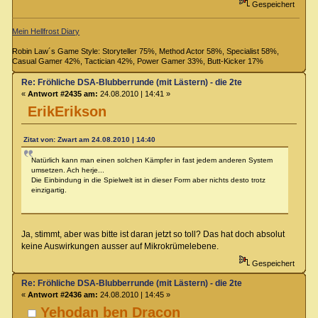
Gespeichert
Mein Hellfrost Diary
Robin Law´s Game Style: Storyteller 75%, Method Actor 58%, Specialist 58%,
Casual Gamer 42%, Tactician 42%, Power Gamer 33%, Butt-Kicker 17%
Re: Fröhliche DSA-Blubberrunde (mit Lästern) - die 2te
«
Antwort #2435 am:
24.08.2010 | 14:41 »
ErikErikson
Zitat von: Zwart am 24.08.2010 | 14:40
Natürlich kann man einen solchen Kämpfer in fast jedem anderen System
umsetzen. Ach herje...
Die Einbindung in die Spielwelt ist in dieser Form aber nichts desto trotz
einzigartig.
Ja, stimmt, aber was bitte ist daran jetzt so toll? Das hat doch absolut
keine Auswirkungen ausser auf Mikrokrümelebene.
Gespeichert
Re: Fröhliche DSA-Blubberrunde (mit Lästern) - die 2te
«
Antwort #2436 am:
24.08.2010 | 14:45 »
Yehodan ben Dracon