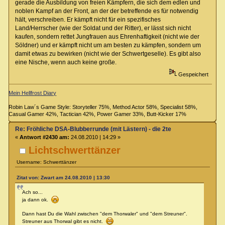
gerade die Ausbildung von freien Kämpfern, die sich dem edlen und
noblen Kampf an der Front, an der der betreffende es für notwendig
hält, verschreiben. Er kämpft nicht für ein spezifisches
Land/Herrscher (wie der Soldat und der Ritter), er lässt sich nicht
kaufen, sondern rettet Jungfrauen aus Ehrenhaftigkeit (nicht wie der
Söldner) und er kämpft nicht um am besten zu kämpfen, sondern um
damit etwas zu bewirken (nicht wie der Schwertgeselle). Es gibt also
eine Nische, wenn auch keine große.
Gespeichert
Mein Hellfrost Diary
Robin Law´s Game Style: Storyteller 75%, Method Actor 58%, Specialist 58%,
Casual Gamer 42%, Tactician 42%, Power Gamer 33%, Butt-Kicker 17%
Re: Fröhliche DSA-Blubberrunde (mit Lästern) - die 2te
«
Antwort #2430 am:
24.08.2010 | 14:29 »
Lichtschwerttänzer
Username: Schwerttänzer
Zitat von: Zwart am 24.08.2010 | 13:30
Ach so...
ja dann ok.
Dann hast Du die Wahl zwischen "dem Thorwaler" und "dem Streuner".
Streuner aus Thorwal gibt es nicht.