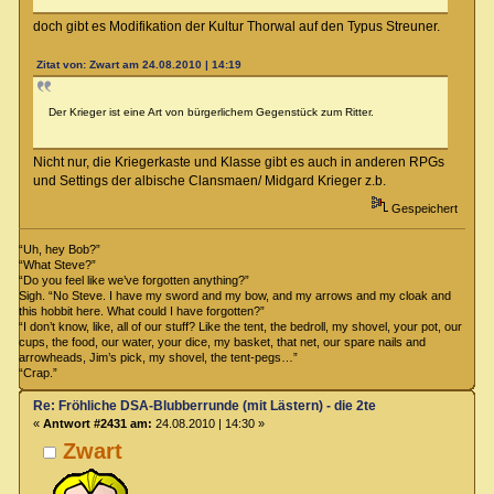
doch gibt es Modifikation der Kultur Thorwal auf den Typus Streuner.
Zitat von: Zwart am 24.08.2010 | 14:19
Der Krieger ist eine Art von bürgerlichem Gegenstück zum Ritter.
Nicht nur, die Kriegerkaste und Klasse gibt es auch in anderen RPGs
und Settings der albische Clansmaen/ Midgard Krieger z.b.
Gespeichert
“Uh, hey Bob?”
“What Steve?”
“Do you feel like we’ve forgotten anything?”
Sigh. “No Steve. I have my sword and my bow, and my arrows and my cloak and
this hobbit here. What could I have forgotten?”
“I don’t know, like, all of our stuff? Like the tent, the bedroll, my shovel, your pot, our
cups, the food, our water, your dice, my basket, that net, our spare nails and
arrowheads, Jim’s pick, my shovel, the tent-pegs…”
“Crap.”
Re: Fröhliche DSA-Blubberrunde (mit Lästern) - die 2te
«
Antwort #2431 am:
24.08.2010 | 14:30 »
Zwart