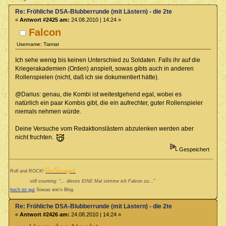
Re: Fröhliche DSA-Blubberrunde (mit Lästern) - die 2te
«
Antwort #2425 am:
24.08.2010 | 14:24 »
Falcon
Username: Tiamat
Ich sehe wenig bis keinen Unterschied zu Soldaten. Falls ihr auf die
Kriegerakademien (Orden) anspielt, sowas gibts auch in anderen
Rollenspielen (nicht, daß ich sie dokumentiert hätte).
@Darius: genau, die Kombi ist weitestgehend egal, wobei es
natürlich ein paar Kombis gibt, die ein aufrechter, guter Rollenspieler
niemals nehmen würde.
Deine Versuche vom Redaktionslästern abzulenken werden aber
nicht fruchten.
Gespeichert
G
S
Roll and ROCK!
et
avaged!
still counting: "... dieses EINE Mal stimme ich Falcon zu..."
hoch ist gut
Sowas wie'n Blog
Re: Fröhliche DSA-Blubberrunde (mit Lästern) - die 2te
«
Antwort #2426 am:
24.08.2010 | 14:24 »