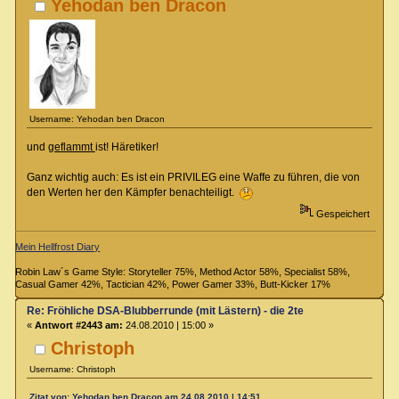
Yehodan ben Dracon
Username: Yehodan ben Dracon
und
geflammt
ist! Häretiker!
Ganz wichtig auch: Es ist ein PRIVILEG eine Waffe zu führen, die von
den Werten her den Kämpfer benachteiligt.
Gespeichert
Mein Hellfrost Diary
Robin Law´s Game Style: Storyteller 75%, Method Actor 58%, Specialist 58%,
Casual Gamer 42%, Tactician 42%, Power Gamer 33%, Butt-Kicker 17%
Re: Fröhliche DSA-Blubberrunde (mit Lästern) - die 2te
«
Antwort #2443 am:
24.08.2010 | 15:00 »
Christoph
Username: Christoph
Zitat von: Yehodan ben Dracon am 24.08.2010 | 14:51