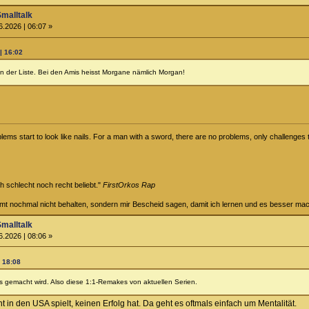
Smalltalk
6.2026 | 06:07 »
| 16:02
in der Liste. Bei den Amis heisst Morgane nämlich Morgan!
ems start to look like nails. For a man with a sword, there are no problems, only challenges t
ch schlecht noch recht beliebt."
FirstOrkos Rap
ammt nochmal nicht behalten, sondern mir Bescheid sagen, damit ich lernen und es besser ma
Smalltalk
6.2026 | 08:06 »
| 18:08
s gemacht wird. Also diese 1:1-Remakes von aktuellen Serien.
t in den USA spielt, keinen Erfolg hat. Da geht es oftmals einfach um Mentalität.