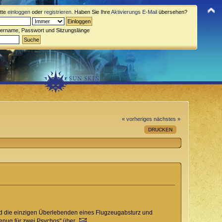
itte
einloggen
oder
registrieren
. Haben Sie Ihre
Aktivierungs E-Mail
übersehen?
zername, Passwort und Sitzungslänge
« vorheriges
nächstes »
DRUCKEN
nd die einzigen Überlebenden eines Flugzeugabsturz und
 genug für zwei Psychos" über.