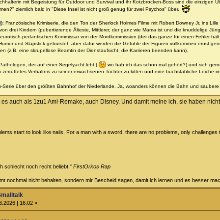
halterin mit Begeistung für Outdoor und Survival und ihr Kotzbrocken-Boss sind die einzigen Ü
men?" ziemlich bald in "Diese Insel ist nicht groß genug für zwei Psychos" über.
l)
: Französische Krimiserie, die den Ton der Sherlock Holmes Filme mit Robert Downey Jr. ins Lille 
on drei Kindern (pubertierende Älteste, Mittlerer, der ganz wie Mama ist und die knuddelige Jüngs
eurotisch-pedantischen Kommissar von der Mordkommission (der das ganze für einen Fehler hält
om-Humor und Slapstick gebürstet, aber dafür werden die Gefühle der Figuren vollkommen ernst g
 (z.B. eine skrupellose Beamtin der Dienstaufsicht, die Karrieren beenden kann).
 Pathologen, der auf einer Segelyacht lebt (
wo hab ich das schon mal gehört?) und sich gerne 
 zerrüttetes Verhältnis zu seiner erwachsenen Tochter zu kitten und eine buchstäbliche Leiche im
u-Serie über den größten Bahnhof der Niederlande. Ja, woanders können die Bahn und saube
t es auch als 1zu1 Ami-Remake, auch Disney. Und damit meine ich, sie haben nich
ems start to look like nails. For a man with a sword, there are no problems, only challenges t
ch schlecht noch recht beliebt."
FirstOrkos Rap
ammt nochmal nicht behalten, sondern mir Bescheid sagen, damit ich lernen und es besser ma
Smalltalk
6.2026 | 16:02 »