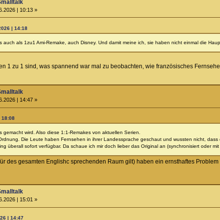
Smalltalk
6.2026 | 10:13 »
026 | 14:18
es auch als 1zu1 Ami-Remake, auch Disney. Und damit meine ich, sie haben nicht einmal die Hau
en 1 zu 1 sind, was spannend war mal zu beobachten, wie französisches Fernsehe
Smalltalk
6.2026 | 14:47 »
| 18:08
s gemacht wird. Also diese 1:1-Remakes von aktuellen Serien.
rdnung. Die Leute haben Fernsehen in ihrer Landessprache geschaut und wussten nicht, dass da i
g überall sofort verfügbar. Da schaue ich mir doch lieber das Original an (synchronisiert oder mit U
für des gesamten Englishc sprechenden Raum gilt) haben ein ernsthaftes Problem 
Smalltalk
6.2026 | 15:01 »
26 | 14:47