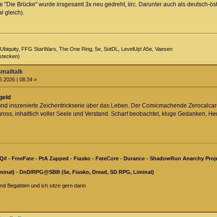
 "Die Brücke" wurde insgesamt 3x neu gedreht, iirc. Darunter auch als deutsch-öst
 gleich).
Ubiquity, FFG StarWars, The One Ring, 5e, SotDL, LevelUp! A5e, Vaesen
stecken)
Smalltalk
6.2026 | 08:34 »
geld
te und inszenierte Zeichentrickserie über das Leben. Der Comicmachende Zerocal
gross, inhaltlich voller Seele und Verstand. Scharf beobachtet, kluge Gedanken, H
Q# - FreeFate - PtA Zapped - Fiasko - FateCore - Durance - ShadowRun Anarchy Proje
minal) - DnD/RPG@SBB (5e, Fiasko, Dread, SD RPG, Liminal)
nd Begabten und ich sitze gern darin.