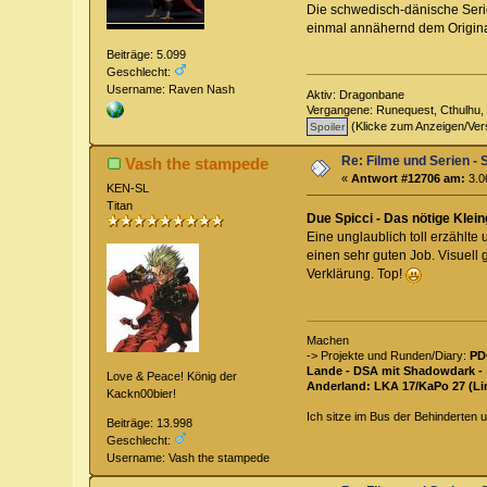
Die schwedisch-dänische Serie
einmal annähernd dem Original
Beiträge: 5.099
Geschlecht:
Username: Raven Nash
Aktiv: Dragonbane
Vergangene: Runequest, Cthulhu, 
(Klicke zum Anzeigen/Ver
Re: Filme und Serien - 
Vash the stampede
«
Antwort #12706 am:
3.0
KEN-SL
Titan
Due Spicci - Das nötige Klein
Eine unglaublich toll erzähl
einen sehr guten Job. Visuell 
Verklärung. Top!
Machen
-> Projekte und Runden/Diary:
PD
Lande - DSA mit Shadowdark -
Love & Peace! König der
Anderland: LKA 17/KaPo 27 (Li
Kackn00bier!
Ich sitze im Bus der Behinderten u
Beiträge: 13.998
Geschlecht:
Username: Vash the stampede