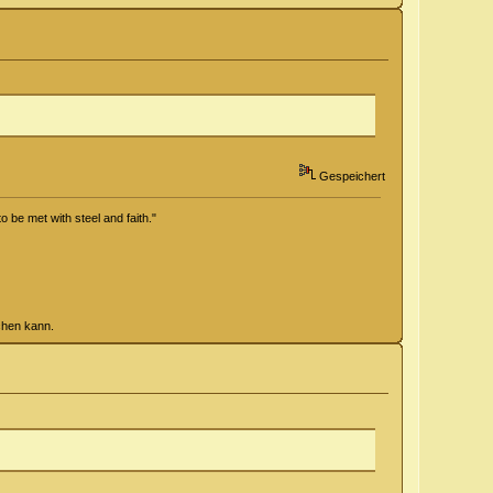
Gespeichert
o be met with steel and faith."
chen kann.