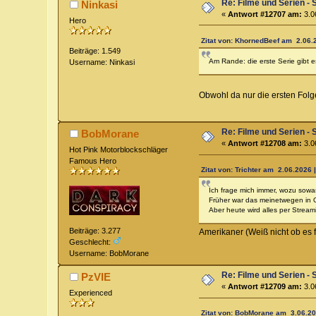
Re: Filme und Serien - 
Ninkasi
«
Antwort #12707 am:
3.0
Hero
Zitat von: KhornedBeef am 2.06.2
Beiträge: 1.549
Am Rande: die erste Serie gibt 
Username: Ninkasi
Obwohl da nur die ersten Folg
Re: Filme und Serien - 
BobMorane
«
Antwort #12708 am:
3.0
Hot Pink Motorblockschläger
Famous Hero
Zitat von: Trichter am 2.06.2026 
Ich frage mich immer, wozu sowa
Früher war das meinetwegen in O
Aber heute wird alles per Streamin
Beiträge: 3.277
Amerikaner (Weiß nicht ob es 
Geschlecht:
Username: BobMorane
Re: Filme und Serien - 
PzVIE
«
Antwort #12709 am:
3.0
Experienced
Zitat von: BobMorane am 3.06.20