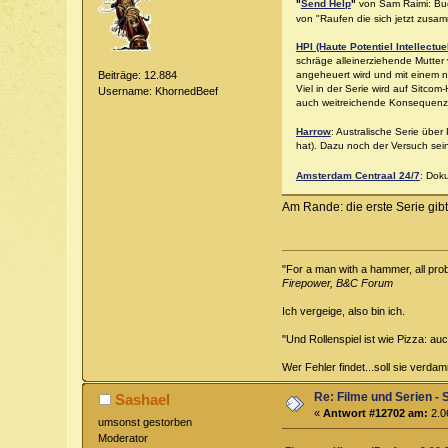
"
Send Help
"
von Sam Raimi: Buch
von "Raufen die sich jetzt zusam
HPI (Haute Potentiel Intellectue
schräge alleinerziehende Mutter v
angeheuert wird und mit einem n
Beiträge: 12.884
Viel in der Serie wird auf Sitc
Username: KhornedBeef
auch weitreichende Konsequenzen
Harrow
: Australische Serie über
hat). Dazu noch der Versuch sein
Amsterdam Centraal 24/7
: Dok
Am Rande: die erste Serie gib
"For a man with a hammer, all probl
Firepower, B&C Forum
Ich vergeige, also bin ich.
"Und Rollenspiel ist wie Pizza: au
Wer Fehler findet...soll sie verd
Re: Filme und Serien - 
Sashael
«
Antwort #12702 am:
2.0
umsonst gestorben
Moderator