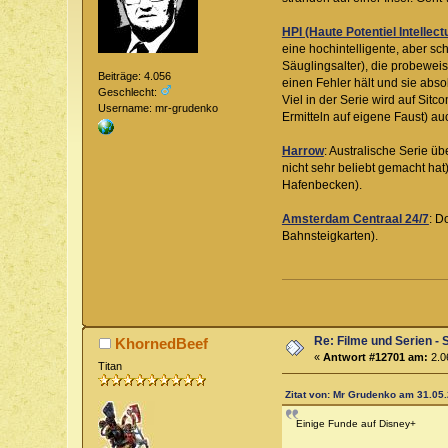
HPI (Haute Potentiel Intellect
eine hochintelligente, aber sc
Säuglingsalter), die probewei
Beiträge: 4.056
einen Fehler hält und sie abs
Geschlecht:
Viel in der Serie wird auf Si
Username: mr-grudenko
Ermitteln auf eigene Faust) a
Harrow
: Australische Serie üb
nicht sehr beliebt gemacht hat
Hafenbecken).
Amsterdam Centraal 24/7
: D
Bahnsteigkarten).
Re: Filme und Serien - 
KhornedBeef
«
Antwort #12701 am:
2.0
Titan
Zitat von: Mr Grudenko am 31.05.
Einige Funde auf Disney+