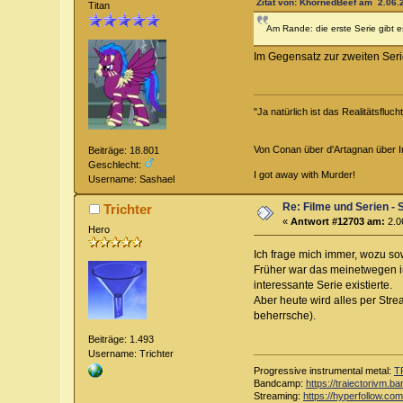
Zitat von: KhornedBeef am 2.06.2
Titan
Am Rande: die erste Serie gibt 
Im Gegensatz zur zweiten Seri
"Ja natürlich ist das Realitätsfluc
Von Conan über d'Artagnan über Ind
Beiträge: 18.801
Geschlecht:
I got away with Murder!
Username: Sashael
Re: Filme und Serien - 
Trichter
«
Antwort #12703 am:
2.0
Hero
Ich frage mich immer, wozu so
Früher war das meinetwegen in
interessante Serie existierte.
Aber heute wird alles per Strea
beherrsche).
Beiträge: 1.493
Username: Trichter
Progressive instrumental metal:
T
Bandcamp:
https://traiectorivm.
Streaming:
https://hyperfollow.com