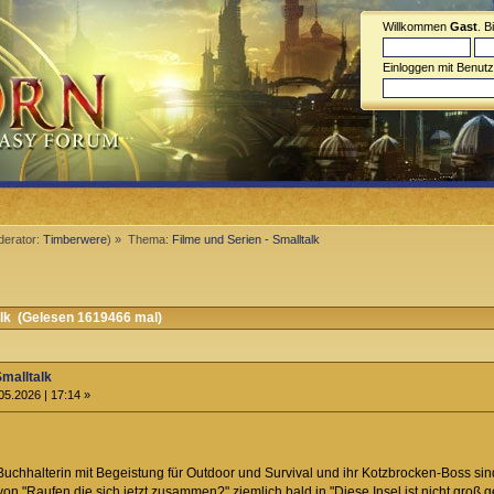
Willkommen
Gast
. B
Einloggen mit Benut
erator:
Timberwere
) »
Thema:
Filme und Serien - Smalltalk
alk (Gelesen 1619466 mal)
Smalltalk
05.2026 | 17:14 »
uchhalterin mit Begeistung für Outdoor und Survival und ihr Kotzbrocken-Boss si
 von "Raufen die sich jetzt zusammen?" ziemlich bald in "Diese Insel ist nicht groß