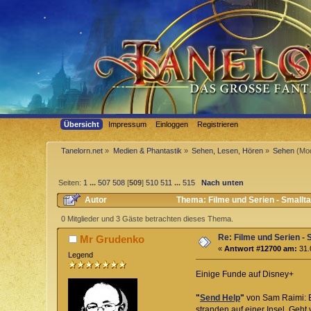
Übersicht
Impressum
Einloggen
Registrieren
Tanelorn.net
»
Medien & Phantastik
»
Sehen, Lesen, Hören
»
Sehen
(Mod
Seiten:
1
...
507
508
[
509
]
510
511
...
515
Nach unten
Autor
Thema: Filme und Serien - Smallt
0 Mitglieder und 3 Gäste betrachten dieses Thema.
Re: Filme und Serien - 
Mr Grudenko
«
Antwort #12700 am:
31.
Legend
Einige Funde auf Disney+
"
Send Help
"
von Sam Raimi: B
stranden auf einer Insel. Geht