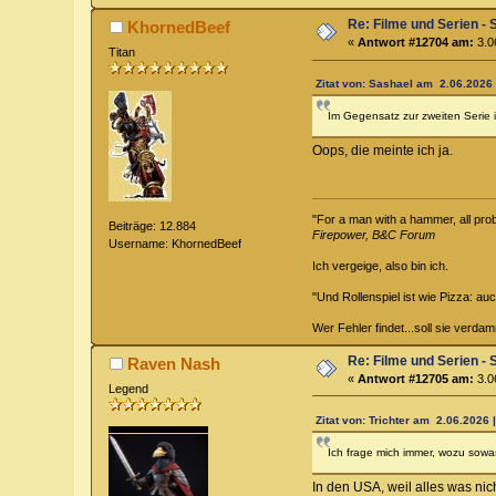
Re: Filme und Serien - 
KhornedBeef
«
Antwort #12704 am:
3.0
Titan
Zitat von: Sashael am 2.06.2026 
Im Gegensatz zur zweiten Serie 
Oops, die meinte ich ja.
"For a man with a hammer, all probl
Beiträge: 12.884
Firepower, B&C Forum
Username: KhornedBeef
Ich vergeige, also bin ich.
"Und Rollenspiel ist wie Pizza: au
Wer Fehler findet...soll sie verd
Re: Filme und Serien - 
Raven Nash
«
Antwort #12705 am:
3.0
Legend
Zitat von: Trichter am 2.06.2026 
Ich frage mich immer, wozu sowa
In den USA, weil alles was nich