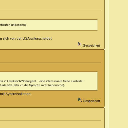
ptfiguren unbenannt
n sich von der USA unterscheidet.
Gespeichert
n Frankreich/Norwegen/... eine interessante Serie existierte.
ntertitel, falls ich die Sprache nicht beherrsche).
mit Syncrnisationen.
Gespeichert