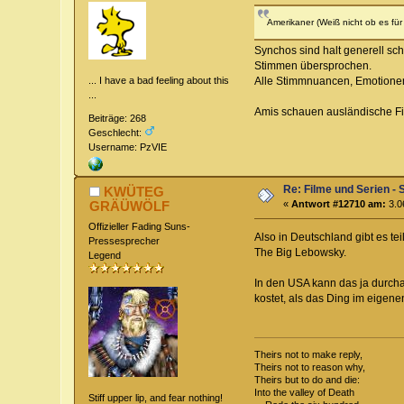
Amerikaner (Weiß nicht ob es fü
Synchos sind halt generell sch
Stimmen übersprochen.
... I have a bad feeling about this
Alle Stimmnuancen, Emotionen,
...
Amis schauen ausländische Film
Beiträge: 268
Geschlecht:
Username: PzVIE
Re: Filme und Serien - 
KWÜTEG
GRÄÜWÖLF
«
Antwort #12710 am:
3.0
Offizieller Fading Suns-
Also in Deutschland gibt es te
Pressesprecher
The Big Lebowsky.
Legend
In den USA kann das ja durcha
kostet, als das Ding im eigen
Theirs not to make reply,
Theirs not to reason why,
Theirs but to do and die:
Into the valley of Death
Stiff upper lip, and fear nothing!