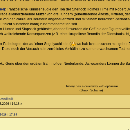
uel)
: Französische Krimiserie, die den Ton der Sherlock Holmes Filme mit Robert Down
hräge alleinerziehende Mutter von drei Kindern (pubertierende Älteste, Mittlerer, 
se von der Polizei als Beraterin angeheuert wird und mit einem neurotisch-pedan
olut nicht ausstehen kann) zusammenarbeiten soll.
tcom-Humor und Slapstick gebürstet, aber dafür werden die Gefühle der Figuren v
uch weitreichende Konsequenzen (z.B. eine skrupellose Beamtin der Dienstaufsicht
er Pathologen, der auf einer Segelyacht lebt (
wo hab ich das schon mal gehört?)
). Dazu noch der Versuch sein zerrüttetes Verhältnis zu seiner erwachsenen Tochter
oku-Serie über den größten Bahnhof der Niederlande. Ja, woanders können die
History has a cruel way with optimism
(Simon Schama)
Smalltalk
6.2026 | 14:18 »
2026 | 17:14