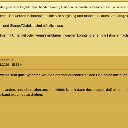
r des gesamten Englishc sprechenden Raum gilt) haben ein ernsthaftes Problem mit Syncrnisatio
lecht. Da werden Schauspieler, die sich sorgfältig und manchmal auch sehr lange au
 und Slangs/Dialekte sind plötzlich weg.
e mit Untertitel oder, wenn's erfolgreich werden könnte, drehen die Filme einfach
Smalltalk
6.2026 | 15:33 »
ilweise sehr gute Synchros, wo die Sprecher durchaus mit den Originalen mithalten
us anders aussehen, aber auch da würde ich mir dann doch sagen, daß eine qualit
en Land extra neu zu drehen.