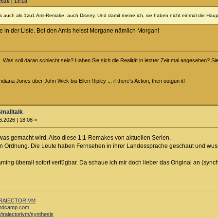
026 | 14:18
es auch als 1zu1 Ami-Remake, auch Disney. Und damit meine ich, sie haben nicht einmal die Hau
e in der Liste. Bei den Amis heisst Morgane nämlich Morgan!
ht. Was soll daran schlecht sein? Haben Sie sich die Realität in letzter Zeit mal angesehen? Sie
iana Jones über John Wick bis Ellen Ripley ... if there's Action, then outgun it!
Smalltalk
6.2026 | 18:08 »
was gemacht wird. Also diese 1:1-Remakes von aktuellen Serien.
 Ordnung. Die Leute haben Fernsehen in ihrer Landessprache geschaut und wusste
ming überall sofort verfügbar. Da schaue ich mir doch lieber das Original an (synchro
RAIECTORIVM
bandcamp.com
/traiectorivm/synthesis