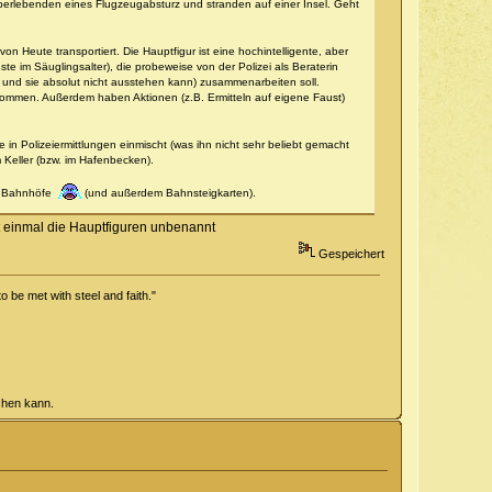
berlebenden eines Flugzeugabsturz und stranden auf einer Insel. Geht
von Heute transportiert. Die Hauptfigur ist eine hochintelligente, aber
te im Säuglingsalter), die probeweise von der Polizei als Beraterin
 und sie absolut nicht ausstehen kann) zusammenarbeiten soll.
enommen. Außerdem haben Aktionen (z.B. Ermitteln auf eigene Faust)
in Polizeiermittlungen einmischt (was ihn nicht sehr beliebt gemacht
 Keller (bzw. im Hafenbecken).
re Bahnhöfe
(und außerdem Bahnsteigkarten).
t einmal die Hauptfiguren unbenannt
Gespeichert
o be met with steel and faith."
chen kann.