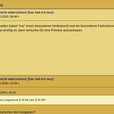
rd
 nicht widerstehen! (Das hab ich neu!)
6.2026 | 09:48 »
ekarten haben "nur" einen besonderen Hintergrund und ein besonderes Farbschema
das wichtig ist, dann versuche Dir eine Preview anzuschauen.
 nicht widerstehen! (Das hab ich neu!)
6.2026 | 10:28 »
.2026 | 20:26
Box aufgedruckt $ 29.99 oder $ 34.99?
e zwischen den Ausgaben?