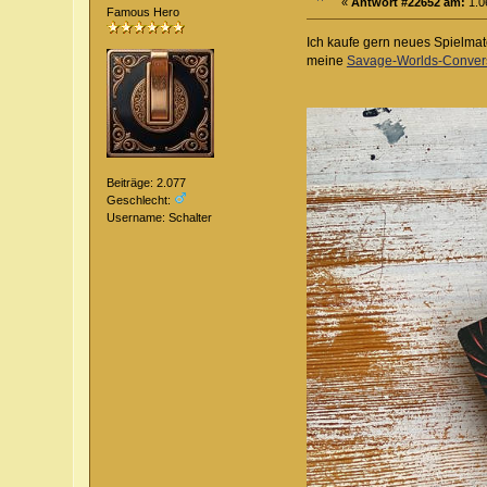
«
Antwort #22652 am:
1.0
Famous Hero
Ich kaufe gern neues Spielmat
meine
Savage-Worlds-Convers
Beiträge: 2.077
Geschlecht:
Username: Schalter