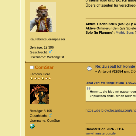
ohnehin total unpraktisch find
Übersichtsseiten für verschied
Aktive Tischrunden (als SpL):
A
Aktive Onlinerunden (als Spiele
Solo (in Planung):
Mythic Suns
(
Kaufabenteueranpasser
Beiträge: 12.396
Geschlecht:
Username: Weltengeist
Re: Zu spät! Ich konnte
ComStar
«
Antwort #22654 am:
2.0
Famous Hero
Zitat von: Weltengeist am 1.06.2
Hmmm... die Idee mit passenden P
unpraktisch finde, schon allein 
https://de.bicyclecards.com/sh
Beiträge: 3.105
Geschlecht:
Username: ComStar
HamsterCon 2026 - TBA
www.hamstercon.de