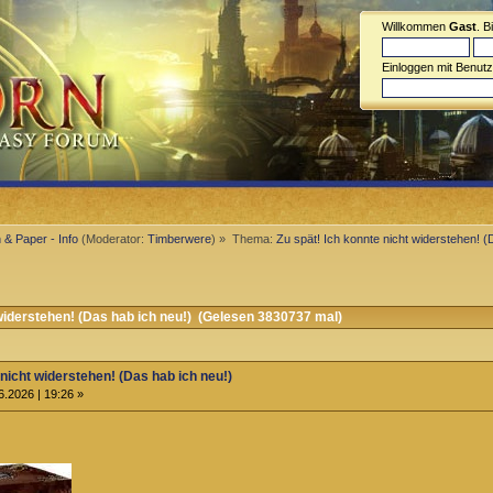
Willkommen
Gast
. B
Einloggen mit Benut
 & Paper - Info
(Moderator:
Timberwere
) »
Thema:
Zu spät! Ich konnte nicht widerstehen! (
widerstehen! (Das hab ich neu!) (Gelesen 3830737 mal)
 nicht widerstehen! (Das hab ich neu!)
6.2026 | 19:26 »