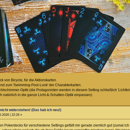
k von Bicycle, für die Aktionskarten.
end zum 'Swimming-Pool-Look' der Charakterkarten.
chtschimmer-Optik (die Protagonisten werden in diesem Setting schließlich 'Lichtbr
h natürlich in die ganze Licht-&-Schatten-Optik einpassen).
 nicht widerstehen! (Das hab ich neu!)
6.2026 | 22:26 »
n Pokerdecks für verschiedene Settings gefällt mir gerade ziemlich gut (zumal ic