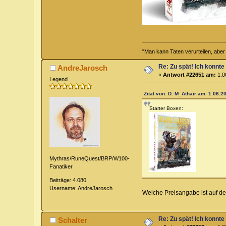
"Man kann Taten verurteilen, abe
Re: Zu spät! Ich konnte
AndreJarosch
«
Antwort #22651 am:
1.0
Legend
Zitat von: D. M_Athair am 1.06.20
Starter Boxen:
Mythras/RuneQuest/BRP/W100-
Fanatiker
Beiträge: 4.080
Username: AndreJarosch
Welche Preisangabe ist auf de
Re: Zu spät! Ich konnte
Schalter