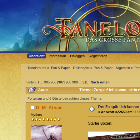
Übersicht
Impressum
Einloggen
Registrieren
Tanelorn.net
»
Pen & Paper - Rollenspiel
»
Pen & Paper - Allgemein
»
Pen
Seiten:
1
...
905
906
[
907
]
908
909
...
911
Nach unten
Autor
Thema: Zu spät! Ich konnte nicht 
Fonzman
und 6 Gäste betrachten dieses Thema.
Re: Zu spät! Ich konnte
D. M_Athair
«
Antwort #22650 am:
1.0
Mythos
Starter Boxen: