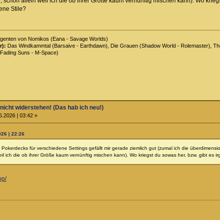
e, schon allein weil ich die ob ihrer Größe kaum vernünftig mischen kann). Wo krieg
ene Stile?
genten von Nomikos (Eana - Savage Worlds)
r):
Das Windkammtal (Barsaive - Earthdawn), Die Grauen (Shadow World - Rolemaster), The 
Fading Suns - M-Space)
 nicht widerstehen! (Das hab ich neu!)
6.2026 | 03:42 »
026 | 22:26
okerdecks für verschiedene Settings gefällt mir gerade ziemlich gut (zumal ich die überdimensi
weil ich die ob ihrer Größe kaum vernünftig mischen kann). Wo kriegst du sowas her, bzw. gibt es i
op/