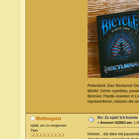
Pokerdeck: Das 'Nocturnal'-Dec
Würfel: Schön cyanblau, pass
Bennies: Plastik-Juwelen in Li
repräsentieren, müssen die sic
Re: Zu spät! Ich konnte
Weltengeist
«
Antwort #22653 am:
1.0
spielt, um zu vergessen
Titan
Hmmm... die Idee mit passende