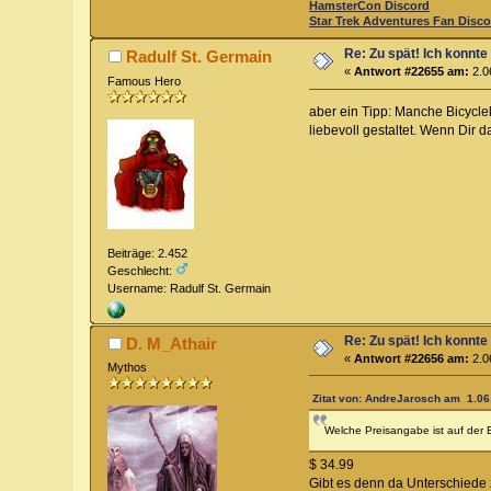
HamsterCon Discord
Star Trek Adventures Fan Disco
Re: Zu spät! Ich konnte
Radulf St. Germain
«
Antwort #22655 am:
2.0
Famous Hero
aber ein Tipp: Manche Bicycl
liebevoll gestaltet. Wenn Dir 
Beiträge: 2.452
Geschlecht:
Username: Radulf St. Germain
Re: Zu spät! Ich konnte
D. M_Athair
«
Antwort #22656 am:
2.0
Mythos
Zitat von: AndreJarosch am 1.06
Welche Preisangabe ist auf der 
$ 34.99
Gibt es denn da Unterschied