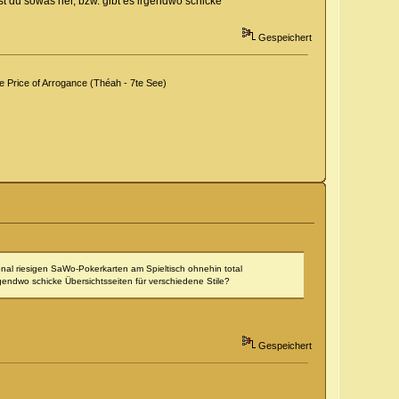
st du sowas her, bzw. gibt es irgendwo schicke
Gespeichert
Price of Arrogance (Théah - 7te See)
onal riesigen SaWo-Pokerkarten am Spieltisch ohnehin total
rgendwo schicke Übersichtsseiten für verschiedene Stile?
Gespeichert