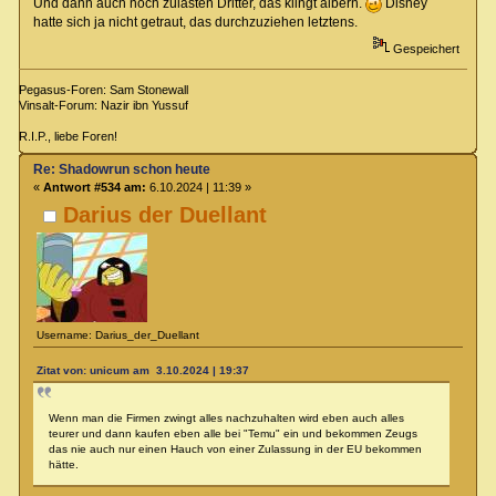
Und dann auch noch zulasten Dritter, das klingt albern.
Disney
hatte sich ja nicht getraut, das durchzuziehen letztens.
Gespeichert
Pegasus-Foren: Sam Stonewall
Vinsalt-Forum: Nazir ibn Yussuf
R.I.P., liebe Foren!
Re: Shadowrun schon heute
«
Antwort #534 am:
6.10.2024 | 11:39 »
Darius der Duellant
Username: Darius_der_Duellant
Zitat von: unicum am 3.10.2024 | 19:37
Wenn man die Firmen zwingt alles nachzuhalten wird eben auch alles
teurer und dann kaufen eben alle bei "Temu" ein und bekommen Zeugs
das nie auch nur einen Hauch von einer Zulassung in der EU bekommen
hätte.