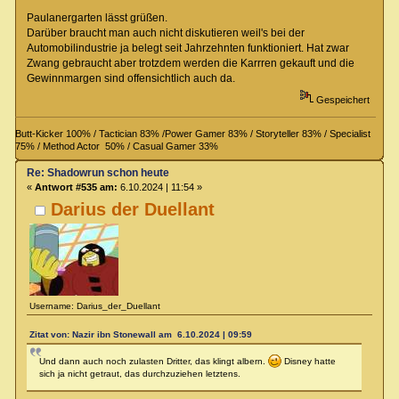
Paulanergarten lässt grüßen.
Darüber braucht man auch nicht diskutieren weil's bei der
Automobilindustrie ja belegt seit Jahrzehnten funktioniert. Hat zwar
Zwang gebraucht aber trotzdem werden die Karrren gekauft und die
Gewinnmargen sind offensichtlich auch da.
Gespeichert
Butt-Kicker 100% / Tactician 83% /Power Gamer 83% / Storyteller 83% / Specialist
75% / Method Actor 50% / Casual Gamer 33%
Re: Shadowrun schon heute
«
Antwort #535 am:
6.10.2024 | 11:54 »
Darius der Duellant
Username: Darius_der_Duellant
Zitat von: Nazir ibn Stonewall am 6.10.2024 | 09:59
Und dann auch noch zulasten Dritter, das klingt albern.
Disney hatte
sich ja nicht getraut, das durchzuziehen letztens.