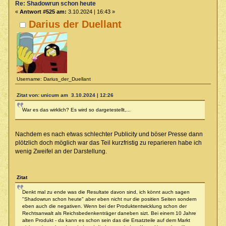
Re: Shadowrun schon heute
«
Antwort #525 am:
3.10.2024 | 16:43 »
Darius der Duellant
Username: Darius_der_Duellant
Zitat von: unicum am 3.10.2024 | 12:26
War es das wirklich? Es wird so dargetestellt,...
Nachdem es nach etwas schlechter Publicity und böser Presse dann
plötzlich doch möglich war das Teil kurzfristig zu reparieren habe ich
wenig Zweifel an der Darstellung.
Zitat
Denkt mal zu ende was die Resultate davon sind, ich könnt auch sagen
"Shadowrun schon heute" aber eben nicht nur die positien Seiten sondern
eben auch die negativen. Wenn bei der Produktentwicklung schon der
Rechtsanwalt als Reichsbedenkenträger daneben sizt. Bei einem 10 Jahre
alten Produkt - da kann es schon sein das die Ersatzteile auf dem Markt