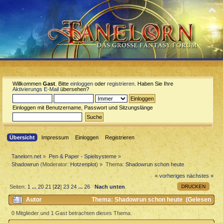
Willkommen
Gast
. Bitte
einloggen
oder
registrieren
. Haben Sie Ihre
Aktivierungs E-Mail
übersehen?
Einloggen mit Benutzername, Passwort und Sitzungslänge
Übersicht
Impressum
Einloggen
Registrieren
Tanelorn.net
»
Pen & Paper - Spielsysteme
»
Shadowrun
(Moderator:
Hotzenplot
) »
Thema:
Shadowrun schon heute
« vorheriges
nächstes »
DRUCKEN
Seiten:
1
...
20
21
[
22
]
23
24
...
26
Nach unten
Autor
Thema: Shadowrun schon heute (Gelesen
145929 mal)
0 Mitglieder und 1 Gast betrachten dieses Thema.