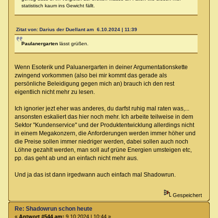
statistisch kaum ins Gewicht fällt.
Zitat von: Darius der Duellant am 6.10.2024 | 11:39
Paulanergarten
lässt grüßen.
Wenn Esoterik und Paluanergarten in deiner Argumentationskette
zwingend vorkommen (also bei mir kommt das gerade als
persönliche Beleidigung gegen mich an) brauch ich den rest
eigentlich nicht mehr zu lesen.
Ich ignorier jezt eher was anderes, du darfst ruhig mal raten was,...
ansonsten eskaliert das hier noch mehr. Ich arbeite teilweise in dem
Sektor "Kundenservice" und der Produktentwicklung allerdings nicht
in einem Megakonzern, die Anforderungen werden immer höher und
die Preise sollen immer niedriger werden, dabei sollen auch noch
Löhne gezahlt werden, man soll auf grüne Energien umsteigen etc,
pp. das geht ab und an einfach nicht mehr aus.
Und ja das ist dann irgedwann auch einfach mal Shadowrun.
Gespeichert
Re: Shadowrun schon heute
«
Antwort #544 am:
9.10.2024 | 10:44 »