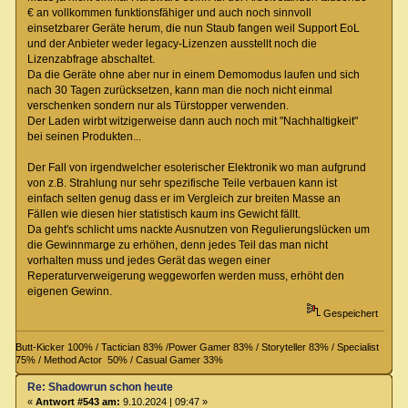
€ an vollkommen funktionsfähiger und auch noch sinnvoll
einsetzbarer Geräte herum, die nun Staub fangen weil Support EoL
und der Anbieter weder legacy-Lizenzen ausstellt noch die
Lizenzabfrage abschaltet.
Da die Geräte ohne aber nur in einem Demomodus laufen und sich
nach 30 Tagen zurücksetzen, kann man die noch nicht einmal
verschenken sondern nur als Türstopper verwenden.
Der Laden wirbt witzigerweise dann auch noch mit "Nachhaltigkeit"
bei seinen Produkten...
Der Fall von irgendwelcher esoterischer Elektronik wo man aufgrund
von z.B. Strahlung nur sehr spezifische Teile verbauen kann ist
einfach selten genug dass er im Vergleich zur breiten Masse an
Fällen wie diesen hier statistisch kaum ins Gewicht fällt.
Da geht's schlicht ums nackte Ausnutzen von Regulierungslücken um
die Gewinnmarge zu erhöhen, denn jedes Teil das man nicht
vorhalten muss und jedes Gerät das wegen einer
Reperaturverweigerung weggeworfen werden muss, erhöht den
eigenen Gewinn.
Gespeichert
Butt-Kicker 100% / Tactician 83% /Power Gamer 83% / Storyteller 83% / Specialist
75% / Method Actor 50% / Casual Gamer 33%
Re: Shadowrun schon heute
«
Antwort #543 am:
9.10.2024 | 09:47 »