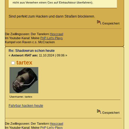
nicht aus Versehen einen Ceo auf Einkaufstour überfahren).
Sind perfekt zum Hacken und dann Straßen blockieren.
Gespeichert
Die Zwillingsseen: Der Tanelorn
Hexcrawl
Im Youtube-Kanal: Meine
PnP-Let's-Plays
Kumpel von Raven c.s. McCracken
Re: Shadowrun schon heute
«
Antwort #547 am:
11.10.2024 | 09:06 »
tartex
Username: tartex
Fahrbar hacken heute
Gespeichert
Die Zwillingsseen: Der Tanelorn
Hexcrawl
Im Youtube-Kanal: Meine
PnP-Let's-Plays