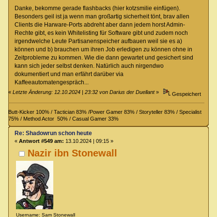
Danke, bekomme gerade flashbacks (hier kotzsmilie einfügen).
Besonders geil ist ja wenn man großartig sicherheit tönt, brav allen
Clients die Harware-Ports abdreht aber dann jedem horst Admin-
Rechte gibt, es kein Whitelisting für Software gibt und zudem noch
irgendwelche Leute Partisanenspeicher aufbauen weil sie es a)
können und b) brauchen um ihren Job erledigen zu können ohne in
Zeitprobleme zu kommen. Wie die dann gewartet und gesichert sind
kann sich jeder selbst denken. Natürlich auch nirgendwo
dokumentiert und man erfährt darüber via
Kaffeeautomatengespräch...
«
Letzte Änderung: 12.10.2024 | 23:32 von Darius der Duellant
»
Gespeichert
Butt-Kicker 100% / Tactician 83% /Power Gamer 83% / Storyteller 83% / Specialist
75% / Method Actor 50% / Casual Gamer 33%
Re: Shadowrun schon heute
«
Antwort #549 am:
13.10.2024 | 09:15 »
Nazir ibn Stonewall
Username: Sam Stonewall