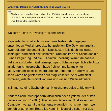
Zitat von: Darius der Duellant am 3.10.2024 | 16:43
Nachdem es nach etwas schlechter Publicity und böser Presse dann
plötzlich doch möglich war das Teil kurzfristig zu reparieren habe ich wenig
Zweifel an der Darstellung.
Wo liest du das "Kurzfristig" aus dem Artikel?
Naja jedenfalls hat sich unsere Firma leztes Jahr dagegen
entschieden Medizinprodukte herzustellen. Die Gewinnmarge ist
zwar gut aber die potentiellen Nachkosten falls doch mal etwas
schiefgeht sind nicht abzuschätzen. Und das troz der Sache das die
Bundesregierung und die EU davon überzeugt waren da höhere
Beträge als Vördermittel reinzupumpen. Schade eigentlich alle Ärzte
mit denen ich gesprochen habe (ich komme ja aus einer
Medizinerfamilie mittlerweile) und nur angedeutet habe was das
kann waren begeistert von dern Möglichkeiten. Aber wird nicht
kommen, jedenfalls nicht von uns und wir sind Weltmarktführer.
Ist immer so eine Sache ob man Nieschenprodukte anbieten will.
Andere Sache: Wir repariern tatsächlich noch Systeme der ersten
Generation (von 1980 ff). Aber schon Generation 3 ist so sehr mit
Computern verzahnt das da heute eigentlich nichts mehr geht wenn
der fehler auf einem Board ist. Kommt mitlerweile schon vor das