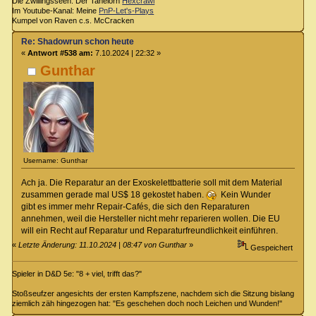
Die Zwillingsseen: Der Tanelorn
Hexcrawl
Im Youtube-Kanal: Meine
PnP-Let's-Plays
Kumpel von Raven c.s. McCracken
Re: Shadowrun schon heute
«
Antwort #538 am:
7.10.2024 | 22:32 »
Gunthar
Username: Gunthar
Ach ja. Die Reparatur an der Exoskelettbatterie soll mit dem Material
zusammen gerade mal US$ 18 gekostet haben.
Kein Wunder
gibt es immer mehr Repair-Cafés, die sich den Reparaturen
annehmen, weil die Hersteller nicht mehr reparieren wollen. Die EU
will ein Recht auf Reparatur und Reparaturfreundlichkeit einführen.
«
Letzte Änderung: 11.10.2024 | 08:47 von Gunthar
»
Gespeichert
Spieler in D&D 5e: "8 + viel, trifft das?"
Stoßseufzer angesichts der ersten Kampfszene, nachdem sich die Sitzung bislang
ziemlich zäh hingezogen hat: "Es geschehen doch noch Leichen und Wunden!"