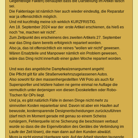
Gegenteilige Fakten) behauptet dass die Darstellung im Artikel falsch
sei.
Die Faktenlage ist nämlich hier auch wieder eindeutig, die Reparatur
war ja offensichtlich möglich.
Und mit kurzfristig meine ich wirklich KURZFRISTIG.
Am 18. September 2024 war der erste Artikel erschienen, da hieß es
noch "ne, machen wir nicht".
Zum Zeitpunkt des erscheinens des zweiten Artikels 27. September
war das Ding dann bereits erfolgreich repariert worden.
Also ja, das ist offensichtlich ein reines "wollen wir nicht" gewesen.
Wären Ersatzteile und Manpower nämlich ein Problem gewesen,
wäre das Ding nicht innerhalb einer guten Woche repariert worden.
Und was das angebliche Dampfwalzenargument angeht:
Die Pflicht gilt für alle Straßenverkehrszugelassenen Autos.
Also sowohl für den massenhergestellten VW Polo als auch für
Supersportler und letztere haben ne gerne einmal ne Auflage die
vermutlich unter derjenigen von diesen Exoskeletten oder Robo-
Tischen für OPs liegt.
Und ja, es gibt natürlich Fälle in denen Dinge nicht mehr zu
sinnvollen Kosten reparierbar sind. Davon ist aber ein Haufen auf
bewusste, kostensparende Designentscheidungen zurückzuführen
(darf mich im Moment gerade mit genau so einem Scheiss
rumärgern, Fehlerquelle ist ne Sicherung die beschissen verbaut
wurde so dass die die Eigenvibration des Gerätes die Verbindung im
Laufe der Zeit lösen), die man dann auf den Kunden abwälzt.
Muss ja nicht einmal Hardware sein. Auf der Arbeit standen tausende