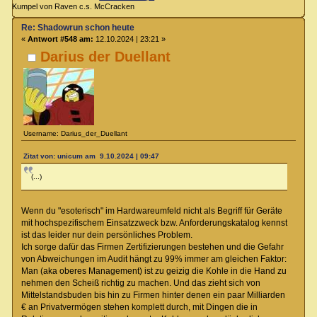
Kumpel von Raven c.s. McCracken
Re: Shadowrun schon heute
«
Antwort #548 am:
12.10.2024 | 23:21 »
Darius der Duellant
Username: Darius_der_Duellant
Zitat von: unicum am 9.10.2024 | 09:47
(...)
Wenn du "esoterisch" im Hardwareumfeld nicht als Begriff für Geräte
mit hochspezifischem Einsatzzweck bzw. Anforderungskatalog kennst
ist das leider nur dein persönliches Problem.
Ich sorge dafür das Firmen Zertifizierungen bestehen und die Gefahr
von Abweichungen im Audit hängt zu 99% immer am gleichen Faktor:
Man (aka oberes Management) ist zu geizig die Kohle in die Hand zu
nehmen den Scheiß richtig zu machen. Und das zieht sich von
Mittelstandsbuden bis hin zu Firmen hinter denen ein paar Milliarden
€ an Privatvermögen stehen komplett durch, mit Dingen die in