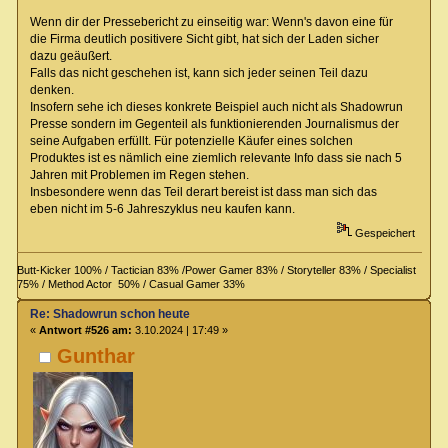
Wenn dir der Pressebericht zu einseitig war: Wenn's davon eine für
die Firma deutlich positivere Sicht gibt, hat sich der Laden sicher
dazu geäußert.
Falls das nicht geschehen ist, kann sich jeder seinen Teil dazu
denken.
Insofern sehe ich dieses konkrete Beispiel auch nicht als Shadowrun
Presse sondern im Gegenteil als funktionierenden Journalismus der
seine Aufgaben erfüllt. Für potenzielle Käufer eines solchen
Produktes ist es nämlich eine ziemlich relevante Info dass sie nach 5
Jahren mit Problemen im Regen stehen.
Insbesondere wenn das Teil derart bereist ist dass man sich das
eben nicht im 5-6 Jahreszyklus neu kaufen kann.
Gespeichert
Butt-Kicker 100% / Tactician 83% /Power Gamer 83% / Storyteller 83% / Specialist
75% / Method Actor 50% / Casual Gamer 33%
Re: Shadowrun schon heute
«
Antwort #526 am:
3.10.2024 | 17:49 »
Gunthar