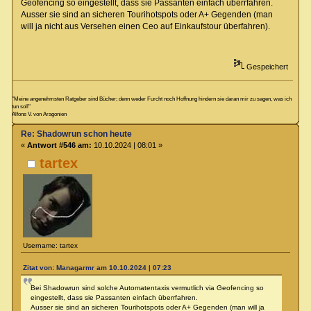
Geofencing so eingestellt, dass sie Passanten einfach überrfahren.
Ausser sie sind an sicheren Tourihotspots oder A+ Gegenden (man
will ja nicht aus Versehen einen Ceo auf Einkaufstour überfahren).
Gespeichert
"Meine angenehmsten Ratgeber sind Bücher; denn weder Furcht noch Hoffnung hindern sie daran mir zu sagen, was ich
tun soll"
Alfons V. von Aragonien
Re: Shadowrun schon heute
«
Antwort #546 am:
10.10.2024 | 08:01 »
tartex
Username: tartex
Zitat von: Managarmr am 10.10.2024 | 07:23
Bei Shadowrun sind solche Automatentaxis vermutlich via Geofencing so
eingestellt, dass sie Passanten einfach überrfahren.
Ausser sie sind an sicheren Tourihotspots oder A+ Gegenden (man will ja