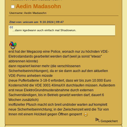
Aedin Madasohn
Username: Aedin Madasohn
Zitat von: unicum am 9.10.2024 | 09:47
...dann irgedwann auch einfach mal Shadowrun.
erst hat der Megacorp eine Police, wonach nur zu höchsten VDE-
Eletrostandards gearbeitet werden darf (weil ja sonst "etwas"
abbrennen könnte)
dann repariert keiner mehr (die verschlissenen
Sicherheitseinrichtungen), da er sie dann auch auf den aktuellen
VDE-Porno anheben müsste
(neue Pufferbatterie 3-18-0 erfordert, dass wir bis zum 10.000 Euro
Kostenschild die VDE 3001-KlimaXX durchlaufen müssen. Außerdem
erst neue ElektroGrundmusterabnahme durch externen
Sachverständigen, bis in Betrieb gesetzt werden darf, dauert 6
Wochen zusätzlich)
inoffizieller Pfusch macht sich breit und/oder warten auf komplett
neue Sicherheitseinrichtung; in der Zwischenzeit wird die Tür von
Innen mit einem Holzkeil gegen Öffnen gesperrt
Gespeichert