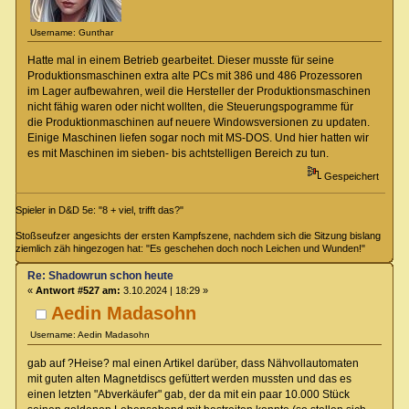
Username: Gunthar
Hatte mal in einem Betrieb gearbeitet. Dieser musste für seine
Produktionsmaschinen extra alte PCs mit 386 und 486 Prozessoren
im Lager aufbewahren, weil die Hersteller der Produktionsmaschinen
nicht fähig waren oder nicht wollten, die Steuerungspogramme für
die Produktionmaschinen auf neuere Windowsversionen zu updaten.
Einige Maschinen liefen sogar noch mit MS-DOS. Und hier hatten wir
es mit Maschinen im sieben- bis achtstelligen Bereich zu tun.
Gespeichert
Spieler in D&D 5e: "8 + viel, trifft das?"
Stoßseufzer angesichts der ersten Kampfszene, nachdem sich die Sitzung bislang
ziemlich zäh hingezogen hat: "Es geschehen doch noch Leichen und Wunden!"
Re: Shadowrun schon heute
«
Antwort #527 am:
3.10.2024 | 18:29 »
Aedin Madasohn
Username: Aedin Madasohn
gab auf ?Heise? mal einen Artikel darüber, dass Nähvollautomaten
mit guten alten Magnetdiscs gefüttert werden mussten und das es
einen letzten "Abverkäufer" gab, der da mit ein paar 10.000 Stück