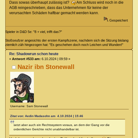
Dass sowas überhaupt zulässig ist?
Am Schluss wird noch in die
AGB reingeschrieben, dass das Unternehmen für keine der
verursachten Schäden haftbar gemacht werden kann.
Gespeichert
Spieler in D&D 5e: "8 + viel, trifft das?"
Stoßseufzer angesichts der ersten Kampfszene, nachdem sich die Sitzung bislang
ziemlich zäh hingezogen hat: "Es geschehen doch noch Leichen und Wunden!"
Re: Shadowrun schon heute
«
Antwort #533 am:
6.10.2024 | 09:59 »
Nazir ibn Stonewall
Username: Sam Stonewall
Zitat von: Aedin Madasohn am 4.10.2024 | 15:46
setzt aber auch ein Rechtssystem voraus, an dem der Gang vor die
ordentlichen Gerichte nicht unabhandelbar ist.