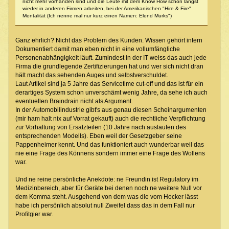
nicht mehr vorhanden sind und die Leute mit dem Know How schon längst
wieder in anderen Firmen arbeiten, bei der Amerikanischen "Hire & Fire"
Mentalität (Ich nenne mal nur kurz einen Namen: Elend Murks")
Ganz ehrlich? Nicht das Problem des Kunden. Wissen gehört intern
Dokumentiert damit man eben nicht in eine vollumfängliche
Personenabhängigkeit läuft. Zumindest in der IT weiss das auch jede
Firma die grundlegende Zertifizierungen hat und wer sich nicht dran
hält macht das sehenden Auges und selbstverschuldet.
Laut Artikel sind ja 5 Jahre das Servicetime cut-off und das ist für ein
derartiges System schon unverschämt wenig Jahre, da sehe ich auch
eventuellen Braindrain nicht als Argument.
In der Automobilindustrie gibt's aus genau diesen Scheinargumenten
(mir ham halt nix auf Vorrat gekauft) auch die rechtliche Verpflichtung
zur Vorhaltung von Ersatzteilen (10 Jahre nach auslaufen des
entsprechenden Modells). Eben weil der Gesetzgeber seine
Pappenheimer kennt. Und das funktioniert auch wunderbar weil das
nie eine Frage des Könnens sondern immer eine Frage des Wollens
war.
Und ne reine persönliche Anekdote: ne Freundin ist Regulatory im
Medizinbereich, aber für Geräte bei denen noch ne weitere Null vor
dem Komma steht. Ausgehend von dem was die vom Hocker lässt
habe ich persönlich absolut null Zweifel dass das in dem Fall nur
Profitgier war.