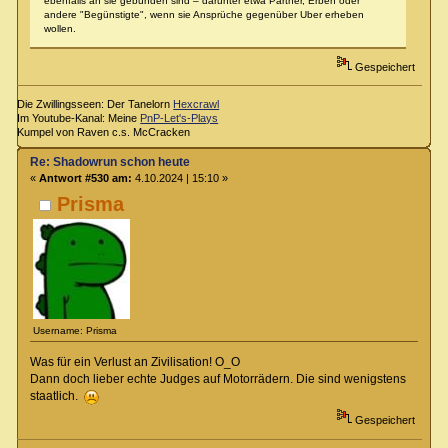
ebenfalls an sie gebunden sind – darunter etwa Partner, Erben oder
andere "Begünstigte", wenn sie Ansprüche gegenüber Uber erheben
wollen.
Gespeichert
Die Zwillingsseen: Der Tanelorn
Hexcrawl
Im Youtube-Kanal: Meine
PnP-Let's-Plays
Kumpel von Raven c.s. McCracken
Re: Shadowrun schon heute
«
Antwort #530 am:
4.10.2024 | 15:10 »
Prisma
Username: Prisma
Was für ein Verlust an Zivilisation! O_O
Dann doch lieber echte Judges auf Motorrädern. Die sind wenigstens
staatlich.
Gespeichert