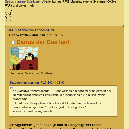
Besucht meine Spielkiste
- Allerlei buntes RPG Material, eigene Systeme (Q-Sys,
FAF) und vieles mehr
,___,
[o.o]
/)__)
-"--"-
Re: Shadowrun schon heute
«
Antwort #542 am:
9.10.2024 | 01:26 »
Darius der Duellant
Username: Darius_der_Duellant
Zitat von: unicum am 7.10.2024 | 23:03
Ah Dampfwalzenargumente,... Autos werden ein paar mehr hergestellt als
indiviudell angepasste Exoskelette von Konzernen die ein klein wenig
größer sind.
Ich hatte ein Beispiel das ich selbst erlebt habe und du kommst mit
pauschalisierungen und "Paulanergarten lässt grüßen".
Versuch es mal mit Argumenten.
Die Argumente ignorierst du ja und bist derjenige der (ohne