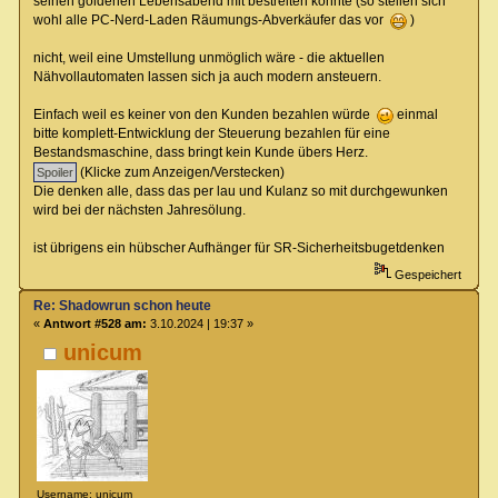
seinen goldenen Lebensabend mit bestreiten konnte (so stellen sich
wohl alle PC-Nerd-Laden Räumungs-Abverkäufer das vor
)
nicht, weil eine Umstellung unmöglich wäre - die aktuellen
Nähvollautomaten lassen sich ja auch modern ansteuern.
Einfach weil es keiner von den Kunden bezahlen würde
einmal
bitte komplett-Entwicklung der Steuerung bezahlen für eine
Bestandsmaschine, dass bringt kein Kunde übers Herz.
(Klicke zum Anzeigen/Verstecken)
Die denken alle, dass das per lau und Kulanz so mit durchgewunken
wird bei der nächsten Jahresölung.
ist übrigens ein hübscher Aufhänger für SR-Sicherheitsbugetdenken
Gespeichert
Re: Shadowrun schon heute
«
Antwort #528 am:
3.10.2024 | 19:37 »
unicum
Username: unicum