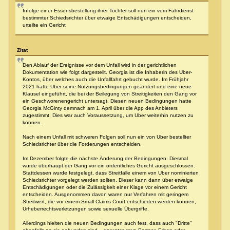
Infolge einer Essensbestellung ihrer Tochter soll nun ein vom Fahrdienst
bestimmter Schiedsrichter über etwaige Entschädigungen entscheiden,
urteilte ein Gericht
Zitat
Den Ablauf der Ereignisse vor dem Unfall wird in der gerichtlichen
Dokumentation wie folgt dargestellt. Georgia ist die Inhaberin des Uber-
Kontos, über welches auch die Unfallfahrt gebucht wurde. Im Frühjahr
2021 hatte Uber seine Nutzungsbedingungen geändert und eine neue
Klausel eingeführt, die bei der Beilegung von Streitigkeiten den Gang vor
ein Geschworenengericht untersagt. Diesen neuen Bedingungen hatte
Georgia McGinty demnach am 1. April über die App des Anbieters
zugestimmt. Dies war auch Voraussetzung, um Uber weiterhin nutzen zu
können.
Nach einem Unfall mit schweren Folgen soll nun ein von Uber bestellter
Schiedsrichter über die Forderungen entscheiden.
Im Dezember folgte die nächste Änderung der Bedingungen. Diesmal
wurde überhaupt der Gang vor ein ordentliches Gericht ausgeschlossen.
Stattdessen wurde festgelegt, dass Streitfälle einem von Uber nominierten
Schiedsrichter vorgelegt werden sollten. Dieser kann dann über etwaige
Entschädigungen oder die Zulässigkeit einer Klage vor einem Gericht
entscheiden. Ausgenommen davon waren nur Verfahren mit geringem
Streitwert, die vor einem Small Claims Court entschieden werden können,
Urheberrechtsverletzungen sowie sexuelle Übergriffe.
Allerdings hielten die neuen Bedingungen auch fest, dass auch "Dritte"