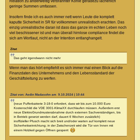
Relation zu anderweitig verbrannter Kohle geradezu lächerlich
geringe Summen umfassen.
Insofern finde ich es auch immer nett wenn Leute die komplett
kaputte Sicherheit in SR für vollkommen unrealistisch erachten. Das
einzig unrealistische daran ist dass das ganze im echten Leben noch
viel beschissener ist und man überall hirnlose compliance findet die
sich am Wortlaut, nicht an der Intention entlanghangelt.
Zitat
Das geht irgendwann nicht mehr
Wenn man das hört empfiehlt es sich immer mal einen Blick auf die
Finanzdaten des Unternehmens und den Lebensstandard der
Geschäftsleitung zu werfen.
Zitat von: Aedin Madasohn am 9.10.2024 | 10:44
(neue Pufferbatterie 3-18-0 erfordert, dass wir bis zum 10.000 Euro
Kostenschild die VDE 3001-KlimaXX durchlaufen müssen. Außerdem erst
neue ElektroGrundmusterabnahme durch externen Sachverständigen, bis
in Betrieb gesetzt werden darf, dauert 6 Wochen zusätzlich)
inoffizieller Pfusch macht sich breit und/oder warten auf komplett neue
Sicherheitseinrichtung; in der Zwischenzeit wird die Tür von Innen mit
einem Holzkeil gegen Öffnen gesperrt