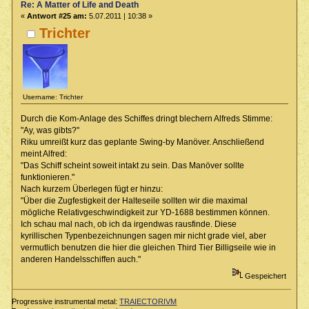
Re: A Matter of Life and Death
«
Antwort #25 am:
5.07.2011 | 10:38 »
Trichter
Username: Trichter
Durch die Kom-Anlage des Schiffes dringt blechern Alfreds Stimme:
"Ay, was gibts?"
Riku umreißt kurz das geplante Swing-by Manöver. Anschließend
meint Alfred:
"Das Schiff scheint soweit intakt zu sein. Das Manöver sollte
funktionieren."
Nach kurzem Überlegen fügt er hinzu:
"Über die Zugfestigkeit der Halteseile sollten wir die maximal
mögliche Relativgeschwindigkeit zur YD-1688 bestimmen können.
Ich schau mal nach, ob ich da irgendwas rausfinde. Diese
kyrillischen Typenbezeichnungen sagen mir nicht grade viel, aber
vermutlich benutzen die hier die gleichen Third Tier Billigseile wie in
anderen Handelsschiffen auch."
Gespeichert
Progressive instrumental metal:
TRAIECTORIVM