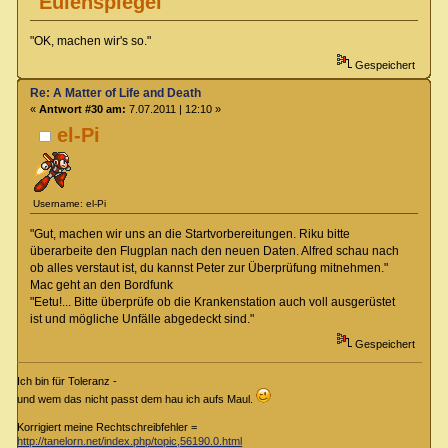
Eulenspiegel
"OK, machen wir's so."
Gespeichert
Re: A Matter of Life and Death
«
Antwort #30 am:
7.07.2011 | 12:10 »
el-Pi
Username: el-Pi
"Gut, machen wir uns an die Startvorbereitungen. Riku bitte
überarbeite den Flugplan nach den neuen Daten. Alfred schau nach
ob alles verstaut ist, du kannst Peter zur Überprüfung mitnehmen."
Mac geht an den Bordfunk
"Eetu!... Bitte überprüfe ob die Krankenstation auch voll ausgerüstet
ist und mögliche Unfälle abgedeckt sind."
Gespeichert
Ich bin für Toleranz -
und wem das nicht passt dem hau ich aufs Maul.
Korrigiert meine Rechtschreibfehler =
http://tanelorn.net/index.php/topic,56190.0.html