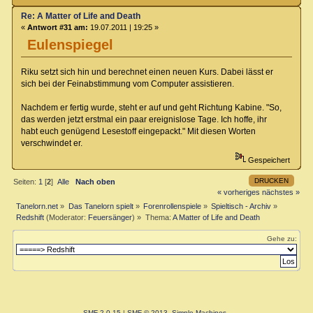
Re: A Matter of Life and Death
«
Antwort #31 am:
19.07.2011 | 19:25 »
Eulenspiegel
Riku setzt sich hin und berechnet einen neuen Kurs. Dabei lässt er
sich bei der Feinabstimmung vom Computer assistieren.
Nachdem er fertig wurde, steht er auf und geht Richtung Kabine. "So,
das werden jetzt erstmal ein paar ereignislose Tage. Ich hoffe, ihr
habt euch genügend Lesestoff eingepackt." Mit diesen Worten
verschwindet er.
Gespeichert
DRUCKEN
Seiten:
1
[
2
]
Alle
Nach oben
« vorheriges
nächstes »
Tanelorn.net
»
Das Tanelorn spielt
»
Forenrollenspiele
»
Spieltisch - Archiv
»
Redshift
(Moderator:
Feuersänger
) »
Thema:
A Matter of Life and Death
Gehe zu:
SMF 2.0.15
|
SMF © 2013
,
Simple Machines