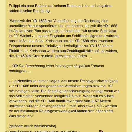
Er tippt ein paar Befehle auf seinem Datenpad ein und zeigt den
anderen seine Rechnung.
"Wenn wir der YD-1688 zur Vereinfachung der Rechnung eine
unendliche Masse spendieren und annehmen, das wir die YD-1688
im Abstand von 7km passieren, dann könnten wir unsere Seile also
im 90° Winkel zu unserer Flugbahn am Schiff befestigen und würden
anschließend auf eine Kreisbahn um die YD-1688 einschwenken.
Entsprechend unserer Relativgeschwindigkeit zur YD-1688 beim
Eintritt in die Kreisbahn würden nun Zentrifugalkräfte auf uns wirken,
die die 450kN-Grenze nicht überschreiten dürfen. ...
...
OT:
Die Berechnung kann ich morgen als pdf mit Formeln
anhängen.
...
... Letztendlich kann man sagen, das unsere Relativgeschwindigkeit
zur YD-1688 unter den genannten Vereinfachungen maximal 102
m/s betragen sollte. Die Zentrifugalbeschleunigung beträgt, wenn wir
das Seil einfach verwenden lediglich 1,5 m/s². Wenn wir es 6-fach
verwenden und die YD-1688 damit im Abstand von 1167 Metern
umkreisen würden das angenehme 9 m/s², also etwa 0,92G werden.
An der maximalen Relativgeschwindigkeit ändert sich aber nichts.
Was meint ihr?"
[gelöscht durch Administrator]