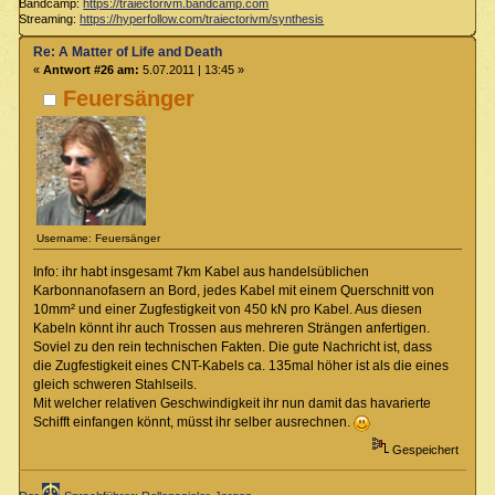
Bandcamp:
https://traiectorivm.bandcamp.com
Streaming:
https://hyperfollow.com/traiectorivm/synthesis
Re: A Matter of Life and Death
«
Antwort #26 am:
5.07.2011 | 13:45 »
Feuersänger
Username: Feuersänger
Info: ihr habt insgesamt 7km Kabel aus handelsüblichen
Karbonnanofasern an Bord, jedes Kabel mit einem Querschnitt von
10mm² und einer Zugfestigkeit von 450 kN pro Kabel. Aus diesen
Kabeln könnt ihr auch Trossen aus mehreren Strängen anfertigen.
Soviel zu den rein technischen Fakten. Die gute Nachricht ist, dass
die Zugfestigkeit eines CNT-Kabels ca. 135mal höher ist als die eines
gleich schweren Stahlseils.
Mit welcher relativen Geschwindigkeit ihr nun damit das havarierte
Schifft einfangen könnt, müsst ihr selber ausrechnen.
Gespeichert