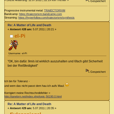
«
Letzte Änderung: 11.07.2011 | 12:19 von Trichter
»
Gespeichert
Progressive instrumental metal:
TRAIECTORIVM
Bandcamp:
https://traiectorivm.bandcamp.com
Streaming:
https://hyperfollow.com/traiectorivm/synthesis
Re: A Matter of Life and Death
«
Antwort #28 am:
5.07.2011 | 20:21 »
el-Pi
Username: el-Pi
"OK, bin dafür. 9m/s ist wirklich auszuhalten und 6fach gibt Sicherheit
bei der Reißfestigkeit"
Gespeichert
Ich bin für Toleranz -
und wem das nicht passt dem hau ich aufs Maul.
Korrigiert meine Rechtschreibfehler =
http://tanelorn.net/index.php/topic,56190.0.html
Re: A Matter of Life and Death
«
Antwort #29 am:
5.07.2011 | 20:35 »