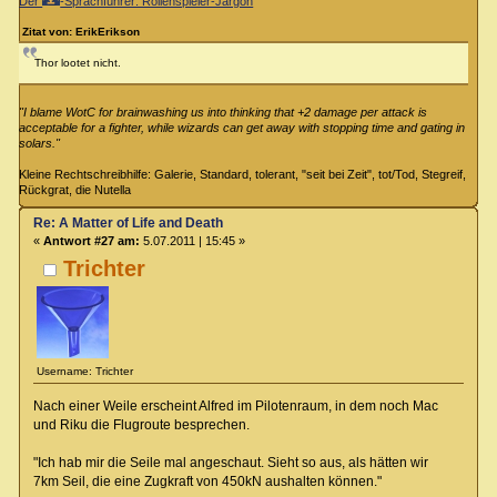
Der
-Sprachführer: Rollenspieler-Jargon
Zitat von: ErikErikson
Thor lootet nicht.
"I blame WotC for brainwashing us into thinking that +2 damage per attack is
acceptable for a fighter, while wizards can get away with stopping time and gating in
solars."
Kleine Rechtschreibhilfe: Galerie, Standard, tolerant, "seit bei Zeit", tot/Tod, Stegreif,
Rückgrat, die Nutella
Re: A Matter of Life and Death
«
Antwort #27 am:
5.07.2011 | 15:45 »
Trichter
Username: Trichter
Nach einer Weile erscheint Alfred im Pilotenraum, in dem noch Mac
und Riku die Flugroute besprechen.
"Ich hab mir die Seile mal angeschaut. Sieht so aus, als hätten wir
7km Seil, die eine Zugkraft von 450kN aushalten können."