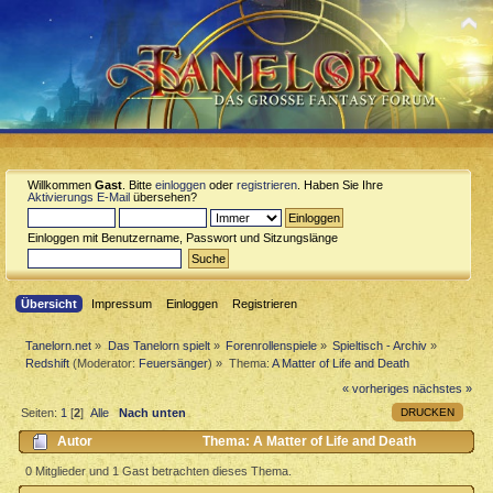
Willkommen
Gast
. Bitte
einloggen
oder
registrieren
. Haben Sie Ihre
Aktivierungs E-Mail
übersehen?
Einloggen mit Benutzername, Passwort und Sitzungslänge
Übersicht
Impressum
Einloggen
Registrieren
Tanelorn.net
»
Das Tanelorn spielt
»
Forenrollenspiele
»
Spieltisch - Archiv
»
Redshift
(Moderator:
Feuersänger
) »
Thema:
A Matter of Life and Death
« vorheriges
nächstes »
DRUCKEN
Seiten:
1
[
2
]
Alle
Nach unten
Autor
Thema: A Matter of Life and Death
(Gelesen 4481 mal)
0 Mitglieder und 1 Gast betrachten dieses Thema.