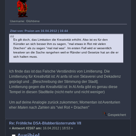
Username: Glühbirne
Zitat von: Praion am 16.04.2012 | 16:44
Es gilt doch, das Limitation die Kreativität erhöht. Also ist es für den
Künstler an sich besser ihm zu sagen, "mal etwas in Rot mit vielen
Drachen" als zu sagen "mal mal was". Im ersten Fall wird er wesentlich
kreativer an die Sache rangehen weil er Ränder und Gesetze hat an die er
sich halten muss.
Ich finde das ist das Falsche Verständnis von Limitierung. Die
Limitierung für Kreativität ist: Al anfa ist von Sklaverei und Dekadenz
geprägt und ...[Beschreibung der Stimmung der Stadt].
Limitierung gegen die Kreativität ist: In Al Anfa gibt es genau diese
Tempel in diesen Stadtteile (nicht mehr und nicht weniger)
Um auf deine Analogie zurück zukommen; Momentan ist Aventurien
eher
Malen nach Zahlen
als "viel Rot + Drachen"
Gespeichert
Re: Fröhliche DSA-Blubberlästerrunde VII
«
Antwort #2167 am:
16.04.2012 | 18:53 »
Auribiel