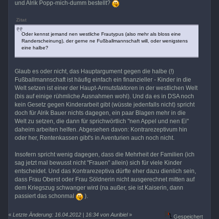
und Alrik Popp-mich-dumm bestellt?
Zitat
Oder kennst jemand nen westliche Frautypus (also mehr als bloss eine
Randerscheinung), der gerne ne Fußballmannschaft will, oder wenigstens
eine halbe?
Glaub es oder nicht, das Hauptargument gegen die halbe (!)
Fußballmannschaft ist häufig einfach ein finanzieller - Kinder in die
Welt setzen ist einer der Haupt-Armutsfaktoren in der westlichen Welt
(bis auf einige rühmliche Ausnahmen wohl). Und da es in DSA noch
kein Gesetz gegen Kinderarbeit gibt (wüsste jedenfalls nicht) spricht
doch für Alrik Bauer nichts dagegen, ein paar Blagen mehr in die
Welt zu setzen, die dann für sprichwörtlich "nen Appel und nen Ei"
daheim arbeiten helfen. Abgesehen davon: Kontrarezeptivum hin
oder her, Rentenkassen gibt's in Aventurien auch noch nicht.
Insofern spricht wenig dagegen, dass die Mehrheit der Familien (ich
sag jetzt mal bewusst nicht "Frauen" allein) sich für viele Kinder
entscheidet. Und das Kontrarezeptiva dürfte eher dazu dienlich sein,
dass Frau Oberst oder Frau Söldnerin nicht ausgerechnet mitten auf
dem Kriegszug schwanger wird (na außer, sie ist Kaiserin, dann
passiert das schonmal
).
«
Letzte Änderung: 16.04.2012 | 16:34 von Auribiel
»
Gespeichert