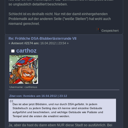
so unglaublich detailliert beschrieben.
Schlecht ist es deshalb nicht. Nur mit der damit einhergehenden
Problematik auf der anderen Seite ("weiße Stellen") hat wohl auch
niemand gerechnet.
Gespeichert
Re: Fröhliche DSA-Blubberlästerrunde VII
«
Antwort #2174 am:
16.04.2012 | 23:54 »
carthoz
Username: carthinius
Zitat von: Xemides am 16.04.2012 | 23:12
Das ist aber jetzt Blödsinn, und nur durch DSA gefärbt. In jedem
Städtebuch zu jedem Setting das ich kenne sind einzelne Gebäude
aufgeführt und beschrieben, und wichtige Gebäude wie Paläste und
Tempel sind die ersten die erwähnt werden.
Ja, aber da hast du dann eben NUR diese Stadt so ausführlich. Bei