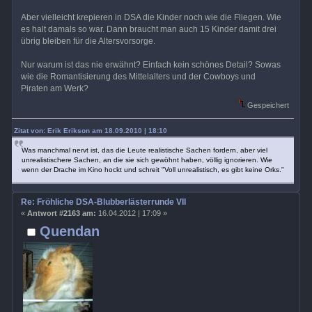
Aber vielleicht krepieren in DSA die Kinder noch wie die Fliegen. Wie
es halt damals so war. Dann braucht man auch 15 Kinder damit drei
übrig bleiben für die Altersvorsorge.
Nur warum ist das nie erwähnt? Einfach kein schönes Detail? Sowas
wie die Romantisierung des Mittelalters und der Cowboys und
Piraten am Werk?
Gespeichert
Zitat von: Erik Erikson am 18.09.2010 | 18:10
Was manchmal nervt ist, das die Leute realistische Sachen fordern, aber viel
unrealistischere Sachen, an die sie sich gewöhnt haben, völlig ignorieren. Wie
wenn der Drache im Kino hockt und schreit "Voll unrealistisch, es gibt keine Orks."
Re: Fröhliche DSA-Blubberlästerrunde VII
«
Antwort #2163 am:
16.04.2012 | 17:09 »
Quendan