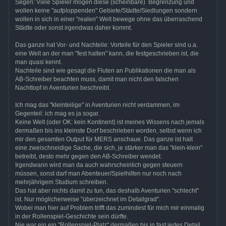
Segen: Viele Spieler mögen diese (scheinbare) Begrenzung und
wollen keine "aufploppenden" Gebiete/Städte/Siedlungen sondern
wollen in sich in einer "realen" Welt bewege ohne das überraschend
Städte oder sonst irgendwas daher kommt.
Das ganze hat Vor- und Nachteile: Vorteile für den Spieler sind u.a.
eine Welt an der man "fest halten" kann, die festgeschrieben ist, die
man quasi kennt.
Nachteile sind wie gesagt die Fluten an Publikationen die man als
AB-Schreiber beachten muss, damit man nicht den falschen
Nachttopf in Aventurien beschreibt.
Ich mag das "kleinteilige" in Aventurien nicht verdammen, im
Gegenteil: ich mag es ja sogar.
Keine Welt (oder OK: kein Kontinent) ist meines Wissens nach jemals
dermaßen bis ins kleinste Dorf beschrieben worden, selbst wenn ich
mir den gesamten Output für MERS anschaue. Das ganze ist halt
eine zweischneidige Sache, die sich, je stärker man das "klein-klein"
betreibt, desto mehr gegen den AB-Schreiber wendet.
Irgendwann wird man da auch wahrscheinlich gegen steuern
müssen, sonst darf man Abenteuer/Spielhilfen nur noch nach
mehrjährigem Studium schreiben.
Das hat aber nichts damit zu tun, das deshalb Aventurien "schlecht"
ist. Nur möglicherweise "überzeichnet im Detailgrad".
Wobei man hier auf Problem trifft das zumindest für mich mir einmalig
in der Rollenspiel-Geschichte sein dürfte.
Nie war ein ein "Rollenspiel-Platz" dermaßen bis in fast jedes Detail