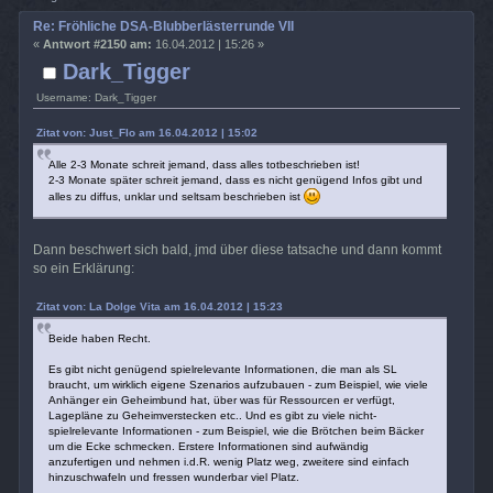
Re: Fröhliche DSA-Blubberlästerrunde VII
«
Antwort #2150 am:
16.04.2012 | 15:26 »
Dark_Tigger
Username: Dark_Tigger
Zitat von: Just_Flo am 16.04.2012 | 15:02
Alle 2-3 Monate schreit jemand, dass alles totbeschrieben ist!
2-3 Monate später schreit jemand, dass es nicht genügend Infos gibt und
alles zu diffus, unklar und seltsam beschrieben ist
Dann beschwert sich bald, jmd über diese tatsache und dann kommt
so ein Erklärung:
Zitat von: La Dolge Vita am 16.04.2012 | 15:23
Beide haben Recht.
Es gibt nicht genügend spielrelevante Informationen, die man als SL
braucht, um wirklich eigene Szenarios aufzubauen - zum Beispiel, wie viele
Anhänger ein Geheimbund hat, über was für Ressourcen er verfügt,
Lagepläne zu Geheimverstecken etc.. Und es gibt zu viele nicht-
spielrelevante Informationen - zum Beispiel, wie die Brötchen beim Bäcker
um die Ecke schmecken. Erstere Informationen sind aufwändig
anzufertigen und nehmen i.d.R. wenig Platz weg, zweitere sind einfach
hinzuschwafeln und fressen wunderbar viel Platz.