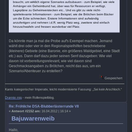
braucht, um wirklich eigene Szenarios aufzubauen - zum Beispiel, wie viele
Anhänger ein Geheimbund hat, über was für Ressourcen er verfügt,
Lagepläne zu Geheimverstecken etc.. Und es gibt zu viele nicht-
spielrelevante Informationen - zum Beispiel, wie die Brötchen beim Bäcker
um die Ecke schmecken. Erstere Informationen sind aufwändig
anzufertigen und nehmen i.d.R. wenig Platz weg, zweitere sind einfach
hinzuschwafeln und fressen wunderbar viel Platz.
Da könnte man ja mal die Probe auf's Exempel machen. Jemand
wählt drei oder vier in den Regionalspielhilfen beschriebene
(kleinere) Gebiete (eine Baronie, ein größeres Waldgebiet, eine Stadt
etc.) aus. Dann darf dazu jeder seinen Senf dazugeben: Wie viel
davon ist vorbereitungsrelevant, wie viel davon sind
Geschmacksangaben zu Brötchen, reicht das aus, um ein
Szenario/Abenteuer zu erstellen?
Gespeichert
Kants kategorischer Imperativ, leicht modernisierte Fassung: „Sei kein Arschloch.“
Drømte mig
- mein Rollenspielblog.
Re: Fröhliche DSA-Blubberlästerrunde VII
«
Antwort #2152 am:
16.04.2012 | 16:14 »
Bajuwarenweib
Hallo,