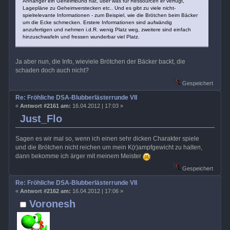
Anhänger ein Geheimbund hat, über was für Ressourcen er verfügt,
Lagepläne zu Geheimverstecken etc.. Und es gibt zu viele nicht-
spielrelevante Informationen - zum Beispiel, wie die Brötchen beim Bäcker
um die Ecke schmecken. Erstere Informationen sind aufwändig
anzufertigen und nehmen i.d.R. wenig Platz weg, zweitere sind einfach
hinzuschwafeln und fressen wunderbar viel Platz.
Ja aber nun, die Info, wieviele Brötchen der Bäcker backt, die
schaden doch auch nicht?
Gespeichert
Re: Fröhliche DSA-Blubberlästerrunde VII
«
Antwort #2161 am:
16.04.2012 | 17:03 »
Just_Flo
Sagen es wir mal so, wenn ich einen sehr dicken Charakter spiele
und die Brötchen nicht reichen um mein K(r)ampfgewicht zu halten,
dann bekomme ich ärger mit meinem Meister
Gespeichert
Re: Fröhliche DSA-Blubberlästerrunde VII
«
Antwort #2162 am:
16.04.2012 | 17:06 »
Voronesh