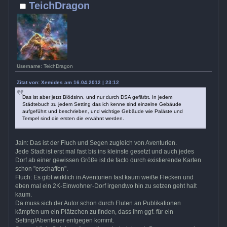
TeichDragon
Username: TeichDragon
Zitat von: Xemides am 16.04.2012 | 23:12
Das ist aber jetzt Blödsinn, und nur durch DSA gefärbt. In jedem
Städtebuch zu jedem Setting das ich kenne sind einzelne Gebäude
aufgeführt und beschrieben, und wichtige Gebäude wie Paläste und
Tempel sind die ersten die erwähnt werden.
Jain: Das ist der Fluch und Segen zugleich von Aventurien.
Jede Stadt ist erst mal fast bis ins kleinste gesetzt und auch jedes
Dorf ab einer gewissen Größe ist de facto durch existierende Karten
schon "erschaffen".
Fluch: Es gibt wirklich in Aventurien fast kaum weiße Flecken und
eben mal ein 2K-Einwohner-Dorf irgendwo hin zu setzen geht halt
kaum.
Da muss sich der Autor schon durch Fluten an Publikationen
kämpfen um ein Plätzchen zu finden, dass ihm ggf. für ein
Setting/Abenteuer entgegen kommt.