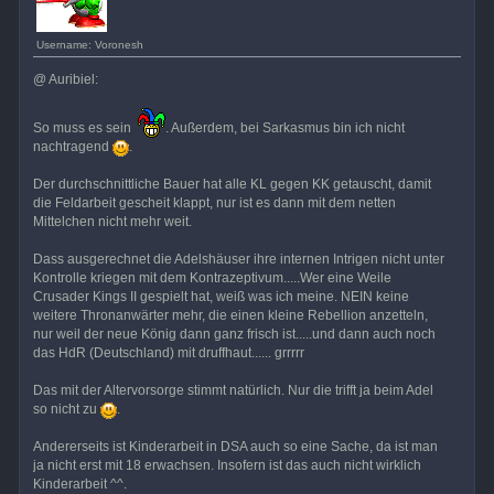
Username: Voronesh
@ Auribiel:
So muss es sein
. Außerdem, bei Sarkasmus bin ich nicht
nachtragend
.
Der durchschnittliche Bauer hat alle KL gegen KK getauscht, damit
die Feldarbeit gescheit klappt, nur ist es dann mit dem netten
Mittelchen nicht mehr weit.
Dass ausgerechnet die Adelshäuser ihre internen Intrigen nicht unter
Kontrolle kriegen mit dem Kontrazeptivum.....Wer eine Weile
Crusader Kings II gespielt hat, weiß was ich meine. NEIN keine
weitere Thronanwärter mehr, die einen kleine Rebellion anzetteln,
nur weil der neue König dann ganz frisch ist.....und dann auch noch
das HdR (Deutschland) mit druffhaut...... grrrrr
Das mit der Altervorsorge stimmt natürlich. Nur die trifft ja beim Adel
so nicht zu
.
Andererseits ist Kinderarbeit in DSA auch so eine Sache, da ist man
ja nicht erst mit 18 erwachsen. Insofern ist das auch nicht wirklich
Kinderarbeit ^^.