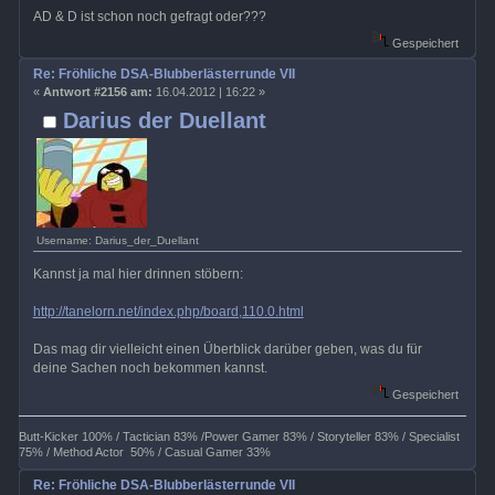
AD & D ist schon noch gefragt oder???
Gespeichert
Re: Fröhliche DSA-Blubberlästerrunde VII
«
Antwort #2156 am:
16.04.2012 | 16:22 »
Darius der Duellant
Username: Darius_der_Duellant
Kannst ja mal hier drinnen stöbern:
http://tanelorn.net/index.php/board,110.0.html
Das mag dir vielleicht einen Überblick darüber geben, was du für
deine Sachen noch bekommen kannst.
Gespeichert
Butt-Kicker 100% / Tactician 83% /Power Gamer 83% / Storyteller 83% / Specialist
75% / Method Actor 50% / Casual Gamer 33%
Re: Fröhliche DSA-Blubberlästerrunde VII