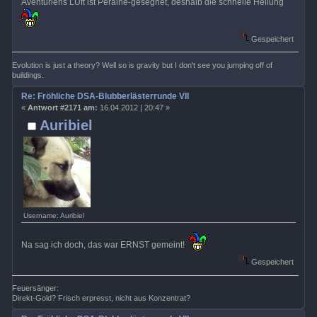
Aventuriens LUft ist Peraine-gesegnet, deshalb die schnelle Heilung
Gespeichert
Evolution is just a theory? Well so is gravity but I don't see you jumping off of
buildings.
Re: Fröhliche DSA-Blubberlästerrunde VII
«
Antwort #2171 am:
16.04.2012 | 20:47 »
Auribiel
Username: Auribiel
Na sag ich doch, das war ERNST gemeint!
Gespeichert
Feuersänger:
Direkt-Gold? Frisch erpresst, nicht aus Konzentrat?