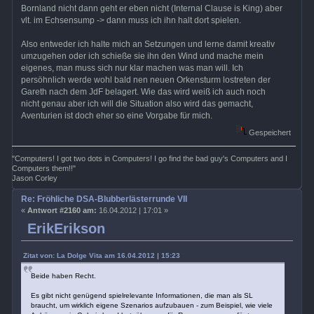
Bornland nicht dann geht er eben nicht (Internal Clause is King) aber
vlt. im Echsensump -> dann muss ich ihn halt dort spielen.
Also entweder ich halte mich an Setzungen und lerne damit kreativ
umzugehen oder ich schieße sie ihn den Wind und mache mein
eigenes, man muss sich nur klar machen was man will. Ich
persöhnlich werde wohl bald nen neuen Orkensturm lostreten der
Gareth nach dem JdF belagert. Wie das wird weiß ich auch noch
nicht genau aber ich will die Situation also wird das gemacht,
Aventurien ist doch eher so eine Vorgabe für mich.
Gespeichert
"Computers! I got two dots in Computers! I go find the bad guy's Computers and I
Computers them!!"
Jason Corley
Re: Fröhliche DSA-Blubberlästerrunde VII
«
Antwort #2160 am:
16.04.2012 | 17:01 »
ErikErikson
Zitat von: La Dolge Vita am 16.04.2012 | 15:23
Beide haben Recht.
Es gibt nicht genügend spielrelevante Informationen, die man als SL
braucht, um wirklich eigene Szenarios aufzubauen - zum Beispiel, wie viele