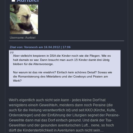
Username: Auribiel
Zitat von: Voronesh am 16.04.2012 | 17:06
Aber vielleicht krepieren in DSA die Kinder noch wie die Fliegen. Wie es
halt damals so war. Dann braucht man auch 15 Kinder damit drei übrig
bleiben für die Altersvorsorge.
Nur warum ist das nie erwähnt? Einfach kein schönes Detail? Sowas wie
die Romantisierung des Mittelalters und der Cowboys und Piraten am
Werk?
Weil's eigentlich auch nicht sein kann - jedes kleine Dorf hat
wenigstens eine/n Geweihte/n, meistens dann noch Peraine (die
auch für die Heilung verantwortlich ist) und seit KKO (Kirche, Kulte,
Ordenskrieger) und der Einführung der Liturgien segnet der Peraine-
Geweihte dann mal das Dorf einfach gesund. Und dank der Tsa-
Geweihten und der gesunden aventurischen Luft... nene, so hoch
dürft die Kindersterblichkeit in Aventurien auch nicht sein....