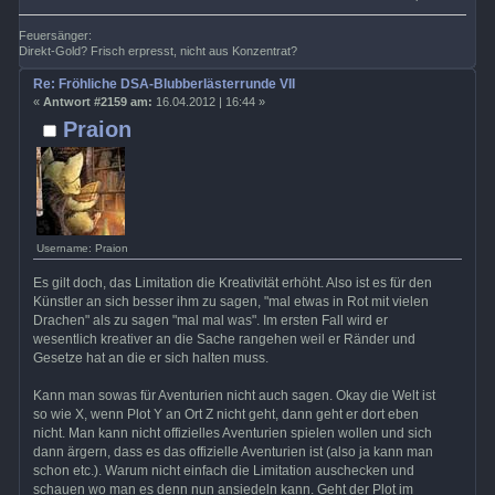
Feuersänger:
Direkt-Gold? Frisch erpresst, nicht aus Konzentrat?
Re: Fröhliche DSA-Blubberlästerrunde VII
«
Antwort #2159 am:
16.04.2012 | 16:44 »
Praion
Username: Praion
Es gilt doch, das Limitation die Kreativität erhöht. Also ist es für den
Künstler an sich besser ihm zu sagen, "mal etwas in Rot mit vielen
Drachen" als zu sagen "mal mal was". Im ersten Fall wird er
wesentlich kreativer an die Sache rangehen weil er Ränder und
Gesetze hat an die er sich halten muss.
Kann man sowas für Aventurien nicht auch sagen. Okay die Welt ist
so wie X, wenn Plot Y an Ort Z nicht geht, dann geht er dort eben
nicht. Man kann nicht offizielles Aventurien spielen wollen und sich
dann ärgern, dass es das offizielle Aventurien ist (also ja kann man
schon etc.). Warum nicht einfach die Limitation auschecken und
schauen wo man es denn nun ansiedeln kann. Geht der Plot im