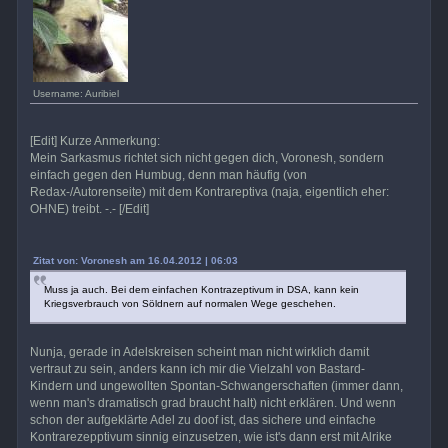
Username: Auribiel
[Edit] Kurze Anmerkung:
Mein Sarkasmus richtet sich nicht gegen dich, Voronesh, sondern
einfach gegen den Humbug, denn man häufig (von
Redax-/Autorenseite) mit dem Kontrareptiva (naja, eigentlich eher:
OHNE) treibt. -.- [/Edit]
Zitat von: Voronesh am 16.04.2012 | 06:03
Muss ja auch. Bei dem einfachen Kontrazeptivum in DSA, kann kein
Kriegsverbrauch von Söldnern auf normalen Wege geschehen.
Nunja, gerade in Adelskreisen scheint man nicht wirklich damit
vertraut zu sein, anders kann ich mir die Vielzahl von Bastard-
Kindern und ungewollten Spontan-Schwangerschaften (immer dann,
wenn man's dramatisch grad braucht halt) nicht erklären. Und wenn
schon der aufgeklärte Adel zu doof ist, das sichere und einfache
Kontrarezepptivum sinnig einzusetzen, wie ist's dann erst mit Alrike