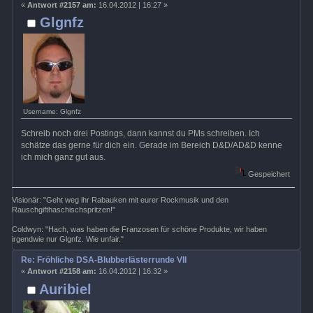
«
Antwort #2157 am:
16.04.2012 | 16:27 »
Glgnfz
Username: Glgnfz
Schreib noch drei Postings, dann kannst du PMs schreiben. Ich
schätze das gerne für dich ein. Gerade im Bereich D&D/AD&D kenne
ich mich ganz gut aus.
Gespeichert
Visionär: "Geht weg ihr Rabauken mit eurer Rockmusik und den
Rauschgifthaschischspritzen!"
Coldwyn: "Hach, was haben die Franzosen für schöne Produkte, wir haben
irgendwie nur Glgnfz. Wie unfair."
Re: Fröhliche DSA-Blubberlästerrunde VII
«
Antwort #2158 am:
16.04.2012 | 16:32 »
Auribiel