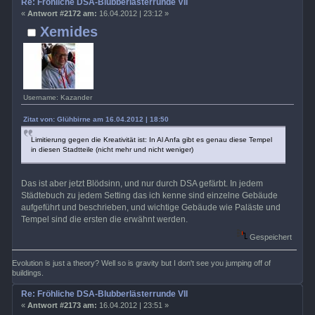
Re: Fröhliche DSA-Blubberlästerrunde VII
«
Antwort #2172 am:
16.04.2012 | 23:12 »
Xemides
Username: Kazander
Zitat von: Glühbirne am 16.04.2012 | 18:50
Limitierung gegen die Kreativität ist: In Al Anfa gibt es genau diese Tempel
in diesen Stadtteile (nicht mehr und nicht weniger)
Das ist aber jetzt Blödsinn, und nur durch DSA gefärbt. In jedem
Städtebuch zu jedem Setting das ich kenne sind einzelne Gebäude
aufgeführt und beschrieben, und wichtige Gebäude wie Paläste und
Tempel sind die ersten die erwähnt werden.
Gespeichert
Evolution is just a theory? Well so is gravity but I don't see you jumping off of
buildings.
Re: Fröhliche DSA-Blubberlästerrunde VII
«
Antwort #2173 am:
16.04.2012 | 23:51 »