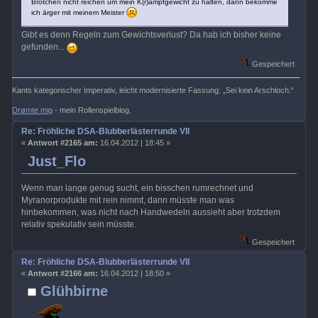
Brötchen nicht reichen um mein K(r)ampfgewicht zu halten, dann bekomme
ich ärger mit meinem Meister
Gibt es denn Regeln zum Gewichtsverlust? Da hab ich bisher keine
gefunden...
Gespeichert
Kants kategorischer Imperativ, leicht modernisierte Fassung: „Sei kein Arschloch.“
Drømte mig
- mein Rollenspielblog.
Re: Fröhliche DSA-Blubberlästerrunde VII
«
Antwort #2165 am:
16.04.2012 | 18:45 »
Just_Flo
Wenn man lange genug sucht, ein bisschen rumrechnet und
Myranorprodukte mit rein nimmt, dann müsste man was
hinbekommen, was nicht nach Handwedeln aussieht aber trotzdem
relativ spekulativ sein müsste.
Gespeichert
Re: Fröhliche DSA-Blubberlästerrunde VII
«
Antwort #2166 am:
16.04.2012 | 18:50 »
Glühbirne