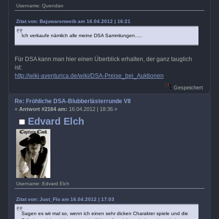
Username: Quendan
Zitat von: Bajuwarenweib am 16.04.2012 | 16:21
Ich verkaufe nämlich alle meine DSA Sammlungen.....
Für DSA kann man hier einen Überblick erhalten, der ganz tauglich
ist:
http://wiki-aventurica.de/wiki/DSA-Preise_bei_Auktionen
Gespeichert
Re: Fröhliche DSA-Blubberlästerrunde VII
«
Antwort #2164 am:
16.04.2012 | 18:36 »
Edvard Elch
Username: Edvard Elch
Zitat von: Just_Flo am 16.04.2012 | 17:03
Sagen es wir mal so, wenn ich einen sehr dicken Charakter spiele und die