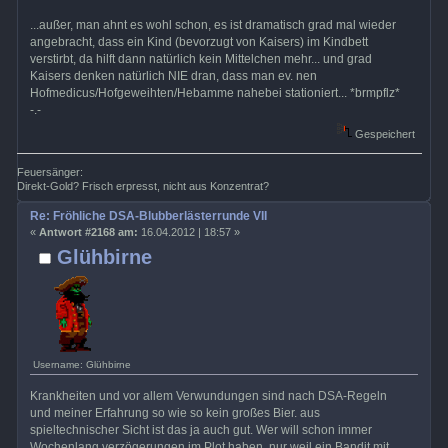
...außer, man ahnt es wohl schon, es ist dramatisch grad mal wieder
angebracht, dass ein Kind (bevorzugt von Kaisers) im Kindbett
verstirbt, da hilft dann natürlich kein Mittelchen mehr... und grad
Kaisers denken natürlich NIE dran, dass man ev. nen
Hofmedicus/Hofgeweihten/Hebamme nahebei stationiert... *brmpflz*
-.-
Gespeichert
Feuersänger:
Direkt-Gold? Frisch erpresst, nicht aus Konzentrat?
Re: Fröhliche DSA-Blubberlästerrunde VII
«
Antwort #2168 am:
16.04.2012 | 18:57 »
Glühbirne
Username: Glühbirne
Krankheiten und vor allem Verwundungen sind nach DSA-Regeln
und meiner Erfahrung so wie so kein großes Bier. aus
spieltechnischer Sicht ist das ja auch gut. Wer will schon immer
Wochenlang verzögerungen im Plot haben, nur weil ein Bandit mit