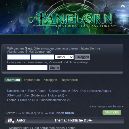
Willkommen
Gast
. Bitte
einloggen
oder
registrieren
. Haben Sie Ihre
Aktivierungs E-Mail
übersehen?
Einloggen mit Benutzername, Passwort und Sitzungslänge
Übersicht
Impressum
Einloggen
Registrieren
Tanelorn.net
»
Pen & Paper - Spielsysteme
»
DSA - Das schwarze Auge
»
DSA4 und früher
(Moderator:
Hotzenplot
) »
Thema:
Fröhliche DSA-Blubberlästerrunde VII
« vorheriges
nächstes »
DRUCKEN
Seiten:
1
...
85
86
[
87
]
88
89
...
100
Nach unten
Autor
Thema: Fröhliche DSA-
Blubberlästerrunde VII (Gelesen 359420 mal)
0 Mitglieder und 1 Gast betrachten dieses Thema.