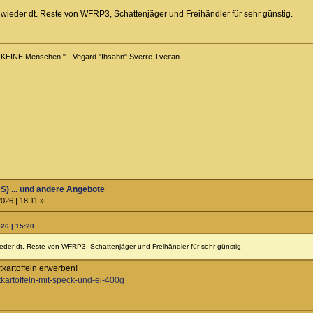
 wieder dt. Reste von WFRP3, Schattenjäger und Freihändler für sehr günstig.
r KEINE Menschen." - Vegard "Ihsahn" Sverre Tveitan
S) ... und andere Angebote
026 | 18:11 »
26 | 15:20
ieder dt. Reste von WFRP3, Schattenjäger und Freihändler für sehr günstig.
kartoffeln erwerben!
tkartoffeln-mit-speck-und-ei-400g