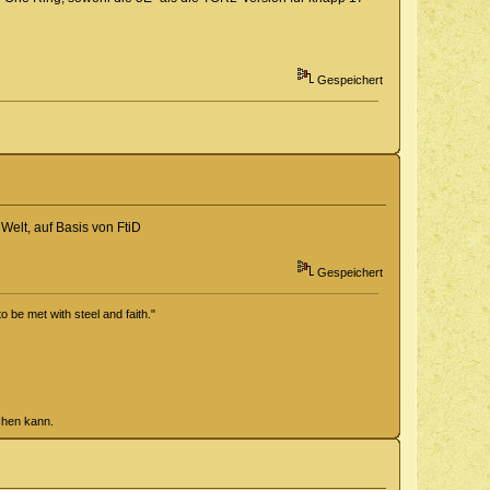
Gespeichert
 Welt, auf Basis von FtiD
Gespeichert
o be met with steel and faith."
chen kann.