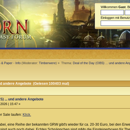
Willkommen
Gast
. B
Einloggen mit Benut
 & Paper - Info
(Moderator:
Timberwere
) »
Thema:
Deal of the Day (OBS) ... und andere An
und andere Angebote (Gelesen 100403 mal)
S) ... und andere Angebote
2026 | 15:47 »
r Sale laufen:
Klick.
bei, eine Reihe der bekannten GRW gibt's wieder für ca. 20-30 Euro, bei den Er
is sind auch noch dabei. Echtes Schnäppchen sind mMn die Einsteigerboxen für Th