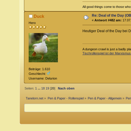
All good things come to those who w
Re: Deal of the Day (OB
Duck
«
Antwort #482 am:
17.07.
Hero
Heutiger Deal of the Day bei D
A dungeon crawl is just a badly pl
Tischrollenspiel ist der Marxismus
Beiträge: 1.610
Geschlecht:
Username: Delurion
Seiten:
1
...
18
19
[
20
]
Nach oben
Tanelorn.net
»
Pen & Paper - Rollenspiel
»
Pen & Paper - Allgemein
»
Pen