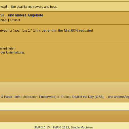
ait! ... like dual flamethrowers and beer.
S) ... und andere Angebote
2026 | 13:44 »
rivethru (noch bis 17 Uhr):
Legend in the Mist 60% reduziert
anned heist.
 der Unterhaltung.
 & Paper - Info
(Moderator:
Timberwere
) »
Thema:
Deal of the Day (OBS) ... und andere An
SMF 2.0.15
|
SMF © 2013
,
Simple Machines