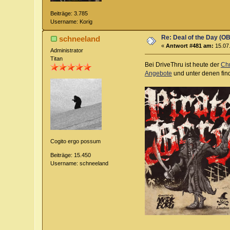
Beiträge: 3.785
Username: Korig
Re: Deal of the Day (OB
schneeland
«
Antwort #481 am:
15.07.
Administrator
Titan
Bei DriveThru ist heute der
Chr
Angebote
und unter denen find
Cogito ergo possum
Beiträge: 15.450
Username: schneeland