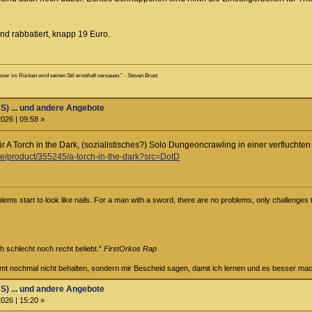
nd rabbatiert, knapp 19 Euro.
sser im Rücken wird seinen Stil ernsthaft versauen." - Steven Brust
S) ... und andere Angebote
026 | 09:58 »
r A Torch in the Dark, (sozialistisches?) Solo Dungeoncrawling in einer verfluchten
de/product/355245/a-torch-in-the-dark?src=DotD
ems start to look like nails. For a man with a sword, there are no problems, only challenges t
ch schlecht noch recht beliebt."
FirstOrkos Rap
ammt nochmal nicht behalten, sondern mir Bescheid sagen, damit ich lernen und es besser ma
S) ... und andere Angebote
026 | 15:20 »