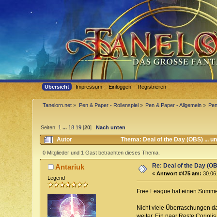
Übersicht
Impressum
Einloggen
Registrieren
Tanelorn.net
»
Pen & Paper - Rollenspiel
»
Pen & Paper - Allgemein
»
Pen
Seiten:
1
...
18
19
[
20
]
Nach unten
Autor
Thema: Deal of the Day (OBS) ... 
0 Mitglieder und 1 Gast betrachten dieses Thema.
Re: Deal of the Day (OB
Antariuk
«
Antwort #475 am:
30.06.
Legend
Free League hat einen Summe
Nicht viele Überraschungen da
weiter. Ein paar Reste Coriol