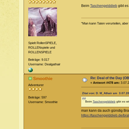
Beim
Taschengelddieb
gibt es
"Man kann Taten verurteilen, abe
Spielt RollenSPIELE,
ROLLENspiele und
ROLLENSPIELE
Beiträge: 9.017
Username: Dealgathair
Re: Deal of the Day (OB
Smoothie
«
Antwort #478 am:
3.07.2
Adventurer
Zitat von: D. M_Athair am 3.07.20
Beiträge: 597
Beim
Taschengelddieb
gibt es w
Username: Smoothie
man kann da auch günstig Brat
https://taschengelddieb.de/bra