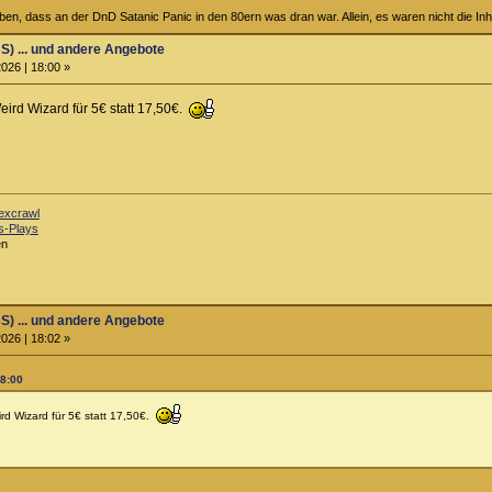
ben, dass an der DnD Satanic Panic in den 80ern was dran war. Allein, es waren nicht die In
S) ... und andere Angebote
026 | 18:00 »
eird Wizard für 5€ statt 17,50€.
excrawl
s-Plays
en
S) ... und andere Angebote
026 | 18:02 »
18:00
rd Wizard für 5€ statt 17,50€.