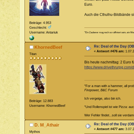
Euro.
Auch die Cthulhu-Bildbände si
Beiträge: 4.953
Geschlecht:
Username: Antariuk
"Ein Zauberer mag noch so raffiniert sein, ein Me
Re: Deal of the Day (OB
KhornedBeef
«
Antwort #476 am:
1.07.2
Titan
Bis heute nachmittag: 2 Euro fü
https://www.drivethrurpg.com/
"For a man with a hammer, all probl
Firepower, B&C Forum
Ich vergeige, also bin ich.
Beiträge: 12.883
Username: KhornedBeef
"Und Rollenspiel ist wie Pizza: au
Wer Fehler findet...soll sie verd
Re: Deal of the Day (OB
D. M_Athair
«
Antwort #477 am:
3.07.2
Mythos