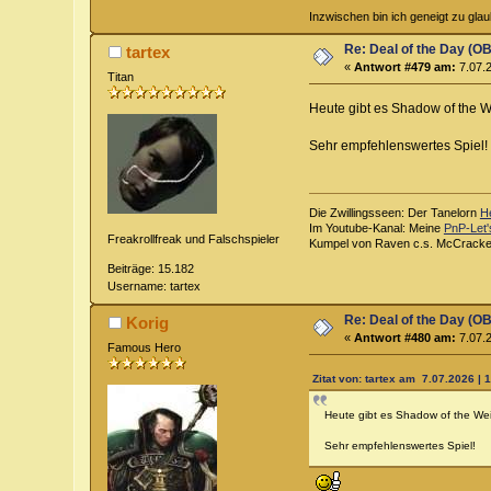
Inzwischen bin ich geneigt zu glau
Re: Deal of the Day (OB
tartex
«
Antwort #479 am:
7.07.2
Titan
Heute gibt es Shadow of the W
Sehr empfehlenswertes Spiel!
Die Zwillingsseen: Der Tanelorn
H
Im Youtube-Kanal: Meine
PnP-Let'
Freakrollfreak und Falschspieler
Kumpel von Raven c.s. McCrack
Beiträge: 15.182
Username: tartex
Re: Deal of the Day (OB
Korig
«
Antwort #480 am:
7.07.2
Famous Hero
Zitat von: tartex am 7.07.2026 | 
Heute gibt es Shadow of the Wei
Sehr empfehlenswertes Spiel!