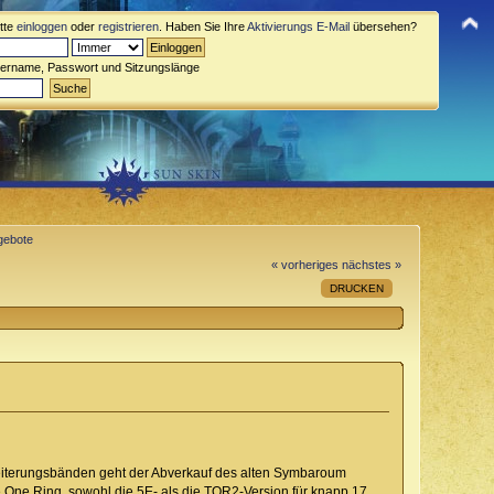
itte
einloggen
oder
registrieren
. Haben Sie Ihre
Aktivierungs E-Mail
übersehen?
zername, Passwort und Sitzungslänge
gebote
« vorheriges
nächstes »
DRUCKEN
weiterungsbänden geht der Abverkauf des alten Symbaroum
e One Ring, sowohl die 5E- als die TOR2-Version für knapp 17