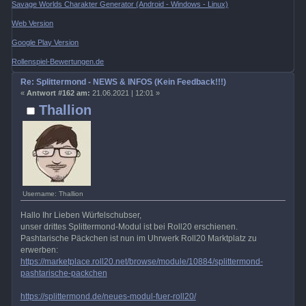
Savage Worlds Charakter Generator (Android - Windows - Linux)
Web Version
Google Play Version
Rollenspiel-Bewertungen.de
Re: Splittermond - NEWS & INFOS (Kein Feedback!!!)
«
Antwort #162 am:
21.06.2021 | 12:01 »
Thallion
Username: Thallion
Hallo Ihr Lieben Würfelschubser,
unser drittes Splittermond-Modul ist bei Roll20 erschienen.
Pashtarische Päckchen ist nun im Uhrwerk Roll20 Marktplatz zu
erwerben:
https://marketplace.roll20.net/browse/module/10884/splittermond-
pashtarische-packchen
https://splittermond.de/neues-modul-fuer-roll20/