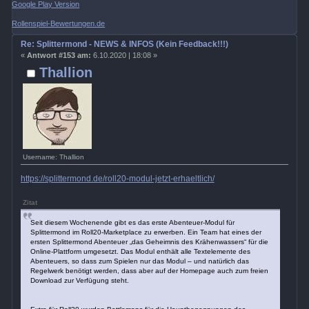
Google Play Version
Rollenspiel-Bewertungen.de
Re: Splittermond - NEWS & INFOS (Kein Feedback!!!)
«
Antwort #153 am:
6.10.2020 | 18:08 »
Thallion
Username: Thallion
https://splittermond.de/roll20-modul-jetzt-erhaeltlich/
Zitat
Seit diesem Wochenende gibt es das erste Abenteuer-Modul für
Splittermond im Roll20-Marketplace zu erwerben. Ein Team hat eines der
ersten Splittermond Abenteuer „das Geheimnis des Krähenwassers“ für die
Online-Plattform umgesetzt. Das Modul enthält alle Textelemente des
Abenteuers, so dass zum Spielen nur das Modul – und natürlich das
Regelwerk benötigt werden, dass aber auf der Homepage auch zum freien
Download zur Verfügung steht.