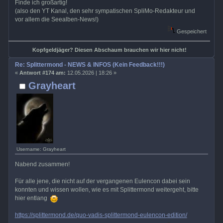
Finde ich großartig!
(also den YT Kanal, den sehr sympatischen SpliMo-Redakteur und
vor allem die Seealben-News!)
Gespeichert
Kopfgeldjäger? Diesen Abschaum brauchen wir hier nicht!
Re: Splittermond - NEWS & INFOS (Kein Feedback!!!)
«
Antwort #174 am:
12.05.2026 | 18:26 »
Grayheart
Username: Grayheart
Nabend zusammen!
Für alle jene, die nicht auf der vergangenen Eulencon dabei sein
konnten und wissen wollen, wie es mit Splittermond weitergeht, bitte
hier entlang
https://splittermond.de/quo-vadis-splittermond-eulencon-edition/