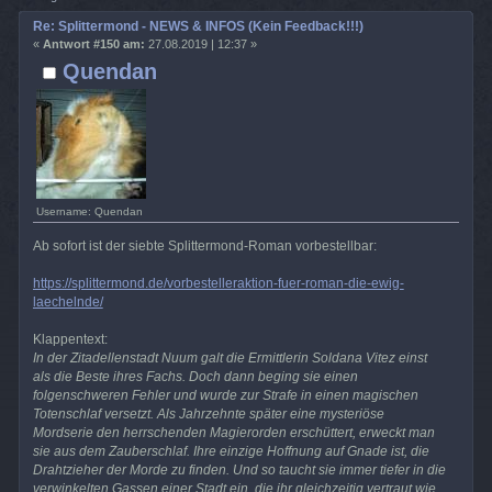
Re: Splittermond - NEWS & INFOS (Kein Feedback!!!)
«
Antwort #150 am:
27.08.2019 | 12:37 »
Quendan
Username: Quendan
Ab sofort ist der siebte Splittermond-Roman vorbestellbar:
https://splittermond.de/vorbestelleraktion-fuer-roman-die-ewig-
laechelnde/
Klappentext:
In der Zitadellenstadt Nuum galt die Ermittlerin Soldana Vitez einst
als die Beste ihres Fachs. Doch dann beging sie einen
folgenschweren Fehler und wurde zur Strafe in einen magischen
Totenschlaf versetzt. Als Jahrzehnte später eine mysteriöse
Mordserie den herrschenden Magierorden erschüttert, erweckt man
sie aus dem Zauberschlaf. Ihre einzige Hoffnung auf Gnade ist, die
Drahtzieher der Morde zu finden. Und so taucht sie immer tiefer in die
verwinkelten Gassen einer Stadt ein, die ihr gleichzeitig vertraut wie