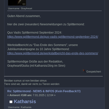
Username: Grayheart
Guten Abend zusammen,
hier die zwei (neuesten) Newsmeldungen zu Splittermond:
Quo Vadis Splittermond September 2024:
https://www.splittermond.de/quo-vadis-splittermond-september-2024/
Werkstattbericht zu "Das Ende des Sommers", unsere
Jubiläumskampagne zu 10 Jahre Splittermond:
https://www.splittermond.de/werkstattbericht-das-ende-des-sommers/
Splittermondige Grüße aus der Redaktion,
Grayheart/Giulia (mt Katharsis/Jörg im Sinn)
Gespeichert
Bestiae sumus ut non bestiae simus
Tiere sind wir, damit wir nicht zu Tieren werden
Re: Splittermond - NEWS & INFOS (Kein Feedback!!!)
«
Antwort #168 am:
7.01.2025 | 12:04 »
Katharsis
Username: Katharsis