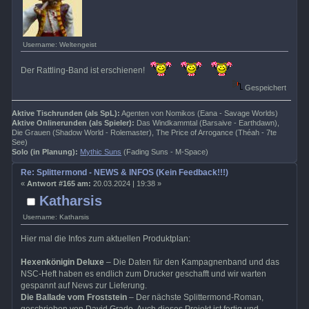
Username: Weltengeist
Der Rattling-Band ist erschienen!
Gespeichert
Aktive Tischrunden (als SpL):
Agenten von Nomikos (Eana - Savage Worlds)
Aktive Onlinerunden (als Spieler):
Das Windkammtal (Barsaive - Earthdawn),
Die Grauen (Shadow World - Rolemaster), The Price of Arrogance (Théah - 7te
See)
Solo (in Planung):
Mythic Suns
(Fading Suns - M-Space)
Re: Splittermond - NEWS & INFOS (Kein Feedback!!!)
«
Antwort #165 am:
20.03.2024 | 19:38 »
Katharsis
Username: Katharsis
Hier mal die Infos zum aktuellen Produktplan:
Hexenkönigin Deluxe
– Die Daten für den Kampagnenband und das
NSC-Heft haben es endlich zum Drucker geschafft und wir warten
gespannt auf News zur Lieferung.
Die Ballade vom Froststein
– Der nächste Splittermond-Roman,