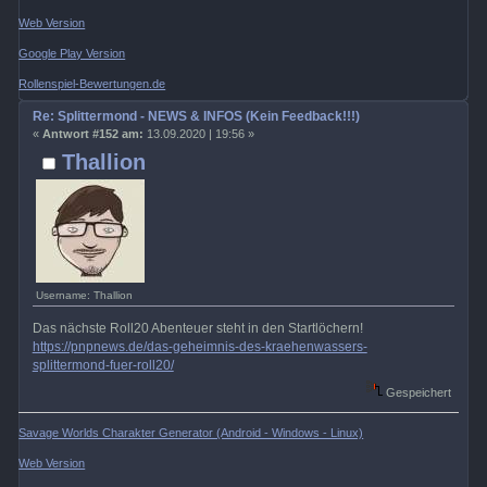
Web Version
Google Play Version
Rollenspiel-Bewertungen.de
Re: Splittermond - NEWS & INFOS (Kein Feedback!!!)
«
Antwort #152 am:
13.09.2020 | 19:56 »
Thallion
Username: Thallion
Das nächste Roll20 Abenteuer steht in den Startlöchern!
https://pnpnews.de/das-geheimnis-des-kraehenwassers-
splittermond-fuer-roll20/
Gespeichert
Savage Worlds Charakter Generator (Android - Windows - Linux)
Web Version