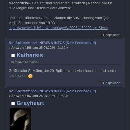
Nachdrucke
– Geplant sind momentan (erratierte) Nachdrucke für
"Die Magie" und "Jenseits der Grenzen".
und in ausführlicher zum anschauen die Aufzeichnung vom Quo
Vadis Splittermond von 19.03.:
https://www.twitch.tv/uhrwerkverlagtv/v/2095446990?sr=a&t=4s
Gespeichert
Re: Splittermond - NEWS & INFOS (Kein Feedback!!!)
«
Antwort #166 am:
25.04.2024 | 21:32 »
Katharsis
Username: Katharsis
Gefährliche Gezeiten, der 20. Splittermond-Abenteuerband ist heute
erschienen
Gespeichert
Re: Splittermond - NEWS & INFOS (Kein Feedback!!!)
«
Antwort #167 am:
28.09.2024 | 21:50 »
Grayheart