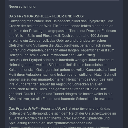
Neuerscheinung
DAS FRYNJORDSFJELL – FEUER UND FROST
Ganzjährig mit Schnee und Eis bedeckt, bildet das Frynjordsfjell die
Grenze der bekannten Welt. Für Jahrtausende lebten hier neben an
die Kälte der Polarregion angepassten Tieren nur Drachen, Eisriesen
und Yetis in Stille und Einsamkeit. Doch vor beinahe 400 Jahren
erreichte ein Zwergenvolk das Gebirge und gründete zwischen
Gletschern und Vulkanen die Stadt Jordheim, benannt nach ihrem
Führer und Propheten, der nach einer langen Regentschaft erst zum
Heiligen und schließlich zum wahrhaftigen Gott aufstieg.
Das Volk der Frynjord schuf sich innerhalb weniger Jahre eine neue
Heimat, gründete weitere Städte und ließ die alte borombrische
Kultur hinter sich. Gut organisiert gehen sie voller Kameradschaft und
Fleiß ihren Aufgaben nach und trotzen der unwirtlichen Natur. Schnell
wurden sie zu den unangefochtenen Herrschern des Gebirges, und
ihre Plünderfahrten sorgen für Angst und Schrecken an allen
nördlichen Küsten. Doch ihr eigentliches Streben ist in die Tiefe
gerichtet. Durch Höhlen und Tunnel dringen sie immer weiter in die
Düsternis vor, wo alte Feinde und lauernde Schrecken sie erwarten.
Das Frynjordsfjell – Feuer und Frost
ist eine Erweiterung für das
Rollenspiel Splittermond, die sich dem Reich der Gletscherzwerge im
äußersten Norden des Kontinents Lorakis widmet. Spielende und
Spielleitung finden hier Hintergrundinformationen und