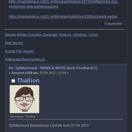
https://marketplace.roll20.net/browse/module/7873/splittermond-das-
geheimnis-des-krahenwassers
https://marketplace.roll20.net/browse/publisher/1580/uhrwerk-verlag
Gespeichert
Savage Worlds Charakter Generator (Android - Windows - Linux)
Web Version
Google Play Version
Rollenspiel-Bewertungen.de
Re: Splittermond - NEWS & INFOS (Kein Feedback!!!)
«
Antwort #158 am:
10.04.2021 | 11:56 »
Thallion
Username: Thallion
Splittermond Bewertungs-Update vom 07.04.2021: