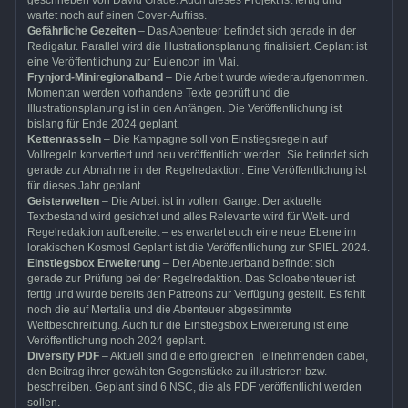
geschrieben von David Grade. Auch dieses Projekt ist fertig und
wartet noch auf einen Cover-Aufriss.
Gefährliche Gezeiten
– Das Abenteuer befindet sich gerade in der
Redigatur. Parallel wird die Illustrationsplanung finalisiert. Geplant ist
eine Veröffentlichung zur Eulencon im Mai.
Frynjord-Miniregionalband
– Die Arbeit wurde wiederaufgenommen.
Momentan werden vorhandene Texte geprüft und die
Illustrationsplanung ist in den Anfängen. Die Veröffentlichung ist
bislang für Ende 2024 geplant.
Kettenrasseln
– Die Kampagne soll von Einstiegsregeln auf
Vollregeln konvertiert und neu veröffentlicht werden. Sie befindet sich
gerade zur Abnahme in der Regelredaktion. Eine Veröffentlichung ist
für dieses Jahr geplant.
Geisterwelten
– Die Arbeit ist in vollem Gange. Der aktuelle
Textbestand wird gesichtet und alles Relevante wird für Welt- und
Regelredaktion aufbereitet – es erwartet euch eine neue Ebene im
lorakischen Kosmos! Geplant ist die Veröffentlichung zur SPIEL 2024.
Einstiegsbox Erweiterung
– Der Abenteuerband befindet sich
gerade zur Prüfung bei der Regelredaktion. Das Soloabenteuer ist
fertig und wurde bereits den Patreons zur Verfügung gestellt. Es fehlt
noch die auf Mertalia und die Abenteuer abgestimmte
Weltbeschreibung. Auch für die Einstiegsbox Erweiterung ist eine
Veröffentlichung noch 2024 geplant.
Diversity PDF
– Aktuell sind die erfolgreichen Teilnehmenden dabei,
den Beitrag ihrer gewählten Gegenstücke zu illustrieren bzw.
beschreiben. Geplant sind 6 NSC, die als PDF veröffentlicht werden
sollen.