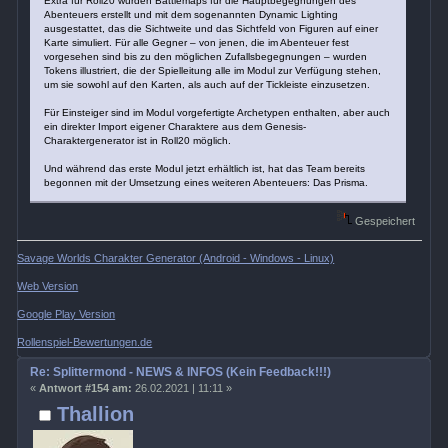
Extra für Roll20 wurden Battlemaps für die Hauptbegegnungen des
Abenteuers erstellt und mit dem sogenannten Dynamic Lighting
ausgestattet, das die Sichtweite und das Sichtfeld von Figuren auf einer
Karte simuliert. Für alle Gegner – von jenen, die im Abenteuer fest
vorgesehen sind bis zu den möglichen Zufallsbegegnungen – wurden
Tokens illustriert, die der Spielleitung alle im Modul zur Verfügung stehen,
um sie sowohl auf den Karten, als auch auf der Tickleiste einzusetzen.
Für Einsteiger sind im Modul vorgefertigte Archetypen enthalten, aber auch
ein direkter Import eigener Charaktere aus dem Genesis-
Charaktergenerator ist in Roll20 möglich.
Und während das erste Modul jetzt erhältlich ist, hat das Team bereits
begonnen mit der Umsetzung eines weiteren Abenteuers: Das Prisma.
Gespeichert
Savage Worlds Charakter Generator (Android - Windows - Linux)
Web Version
Google Play Version
Rollenspiel-Bewertungen.de
Re: Splittermond - NEWS & INFOS (Kein Feedback!!!)
«
Antwort #154 am:
26.02.2021 | 11:11 »
Thallion