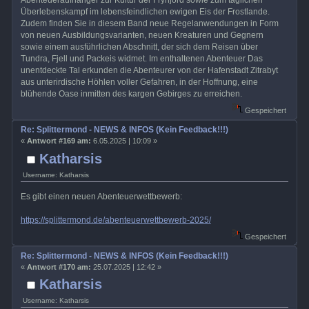
Abenteueraufhänger zur Kultur der Frynjord sowie zum täglichen
Überlebenskampf im lebensfeindlichen ewigen Eis der Frostlande.
Zudem finden Sie in diesem Band neue Regelanwendungen in Form
von neuen Ausbildungsvarianten, neuen Kreaturen und Gegnern
sowie einem ausführlichen Abschnitt, der sich dem Reisen über
Tundra, Fjell und Packeis widmet. Im enthaltenen Abenteuer Das
unentdeckte Tal erkunden die Abenteurer von der Hafenstadt Zitrabyt
aus unterirdische Höhlen voller Gefahren, in der Hoffnung, eine
blühende Oase inmitten des kargen Gebirges zu erreichen.
Gespeichert
Re: Splittermond - NEWS & INFOS (Kein Feedback!!!)
«
Antwort #169 am:
6.05.2025 | 10:09 »
Katharsis
Username: Katharsis
Es gibt einen neuen Abenteuerwettbewerb:
https://splittermond.de/abenteuerwettbewerb-2025/
Gespeichert
Re: Splittermond - NEWS & INFOS (Kein Feedback!!!)
«
Antwort #170 am:
25.07.2025 | 12:42 »
Katharsis
Username: Katharsis