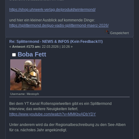
https://shop.uhrwerk-verlag.de/produkt/wintermond/
und hier ein kleiner Ausblick auf kommende Dinge:
https://splittermond.de/quo-vadis-splittermond-maerz-2026/
Gespeichert
Re: Splittermond - NEWS & INFOS (Kein Feedback!!!)
«
Antwort #173 am:
22.03.2026 | 10:26 »
Boba Fett
Username: Mestoph
Bei dem YT Kanal Rollenspielwelten gibt es ein Splittermond
Interview, das weitere Neuigkeiten liefert.
https://www.youtube.com/watch?v=MMKbvADbYDY
Unter anderem wird da der Regionalbeschreibung zu den See-Alben
für ca. nächstes Jahr angekündigt.