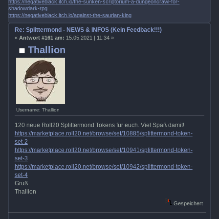
https://negativeblack.itch.io/the-sunken-scriptorium-a-dungeoncrawl-for-
shadowdark-rpg
https://negativeblack.itch.io/against-the-saurian-king
Re: Splittermond - NEWS & INFOS (Kein Feedback!!!)
«
Antwort #161 am:
15.05.2021 | 11:34 »
Thallion
Username: Thallion
120 neue Roll20 Splittermond Tokens für euch. Viel Spaß damit!
https://marketplace.roll20.net/browse/set/10885/splittermond-token-
set-2
https://marketplace.roll20.net/browse/set/10941/splittermond-token-
set-3
https://marketplace.roll20.net/browse/set/10942/splittermond-token-
set-4
Gruß
Thallion
Gespeichert