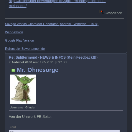
https://rollenspiel-bewertungen.de/splittermond/splittermond-
metascore/
Gespeichert
Savage Worlds Charakter Generator (Android - Windows - Linux)
Web Version
Google Play Version
Rollenspiel-Bewertungen.de
Re: Splittermond - NEWS & INFOS (Kein Feedback!!!)
«
Antwort #160 am:
1.05.2021 | 09:10 »
Mr. Ohnesorge
Username: Grinder
Von der Uhrwerk-FB-Seite:
Zitat