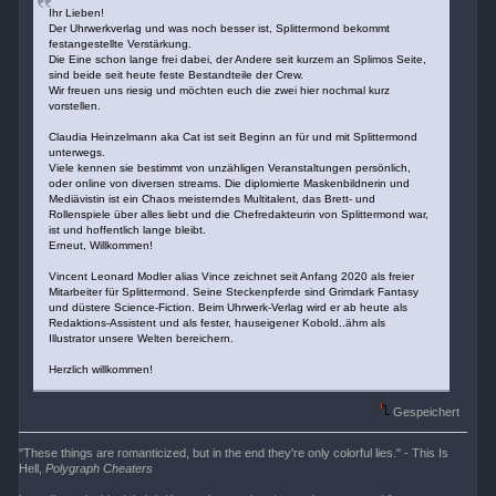
Ihr Lieben!
Der Uhrwerkverlag und was noch besser ist, Splittermond bekommt
festangestellte Verstärkung.
Die Eine schon lange frei dabei, der Andere seit kurzem an Splimos Seite,
sind beide seit heute feste Bestandteile der Crew.
Wir freuen uns riesig und möchten euch die zwei hier nochmal kurz
vorstellen.
Claudia Heinzelmann aka Cat ist seit Beginn an für und mit Splittermond
unterwegs.
Viele kennen sie bestimmt von unzähligen Veranstaltungen persönlich,
oder online von diversen streams. Die diplomierte Maskenbildnerin und
Mediävistin ist ein Chaos meisterndes Multitalent, das Brett- und
Rollenspiele über alles liebt und die Chefredakteurin von Splittermond war,
ist und hoffentlich lange bleibt.
Erneut, Willkommen!
Vincent Leonard Modler alias Vince zeichnet seit Anfang 2020 als freier
Mitarbeiter für Splittermond. Seine Steckenpferde sind Grimdark Fantasy
und düstere Science-Fiction. Beim Uhrwerk-Verlag wird er ab heute als
Redaktions-Assistent und als fester, hauseigener Kobold..ähm als
Illustrator unsere Welten bereichern.
Herzlich willkommen!
Gespeichert
"These things are romanticized, but in the end they're only colorful lies." - This Is
Hell,
Polygraph Cheaters