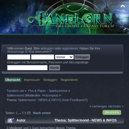
Willkommen
Gast
. Bitte
einloggen
oder
registrieren
. Haben Sie Ihre
Aktivierungs E-Mail
übersehen?
Einloggen mit Benutzername, Passwort und Sitzungslänge
Übersicht
Impressum
Einloggen
Registrieren
Tanelorn.net
»
Pen & Paper - Spielsysteme
»
Splittermond
(Moderator:
Hotzenplot
) »
Thema:
Splittermond - NEWS & INFOS (Kein Feedback!!!)
« vorheriges
nächstes »
DRUCKEN
Seiten:
1
...
5
6
[
7
]
Nach unten
Autor
Thema: Splittermond - NEWS & INFOS
(Kein Feedback!!!) (Gelesen 283884 mal)
0 Mitglieder und 1 Gast betrachten dieses Thema.