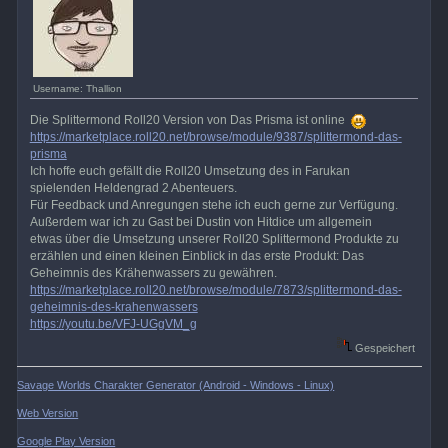
Username: Thallion
Die Splittermond Roll20 Version von Das Prisma ist online
https://marketplace.roll20.net/browse/module/9387/splittermond-das-
prisma
Ich hoffe euch gefällt die Roll20 Umsetzung des in Farukan
spielenden Heldengrad 2 Abenteuers.
Für Feedback und Anregungen stehe ich euch gerne zur Verfügung.
Außerdem war ich zu Gast bei Dustin von Hitdice um allgemein
etwas über die Umsetzung unserer Roll20 Splittermond Produkte zu
erzählen und einen kleinen Einblick in das erste Produkt: Das
Geheimnis des Krähenwassers zu gewähren.
https://marketplace.roll20.net/browse/module/7873/splittermond-das-
geheimnis-des-krahenwassers
https://youtu.be/VFJ-UGgVM_g
Gespeichert
Savage Worlds Charakter Generator (Android - Windows - Linux)
Web Version
Google Play Version