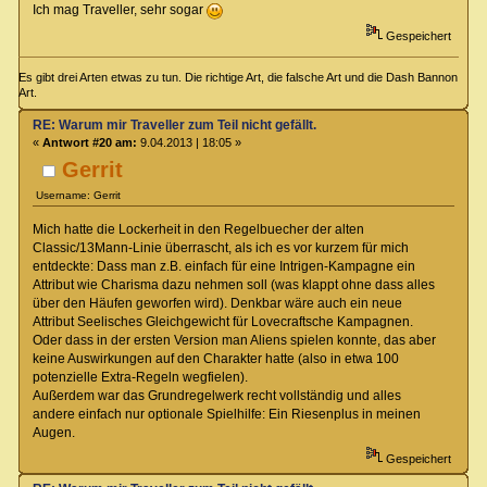
Ich mag Traveller, sehr sogar
Gespeichert
Es gibt drei Arten etwas zu tun. Die richtige Art, die falsche Art und die Dash Bannon
Art.
RE: Warum mir Traveller zum Teil nicht gefällt.
«
Antwort #20 am:
9.04.2013 | 18:05 »
Gerrit
Username: Gerrit
Mich hatte die Lockerheit in den Regelbuecher der alten
Classic/13Mann-Linie überrascht, als ich es vor kurzem für mich
entdeckte: Dass man z.B. einfach für eine Intrigen-Kampagne ein
Attribut wie Charisma dazu nehmen soll (was klappt ohne dass alles
über den Häufen geworfen wird). Denkbar wäre auch ein neue
Attribut Seelisches Gleichgewicht für Lovecraftsche Kampagnen.
Oder dass in der ersten Version man Aliens spielen konnte, das aber
keine Auswirkungen auf den Charakter hatte (also in etwa 100
potenzielle Extra-Regeln wegfielen).
Außerdem war das Grundregelwerk recht vollständig und alles
andere einfach nur optionale Spielhilfe: Ein Riesenplus in meinen
Augen.
Gespeichert