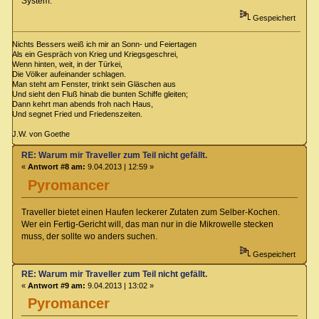
System.
Gespeichert
Nichts Bessers weiß ich mir an Sonn- und Feiertagen
Als ein Gespräch von Krieg und Kriegsgeschrei,
Wenn hinten, weit, in der Türkei,
Die Völker aufeinander schlagen.
Man steht am Fenster, trinkt sein Gläschen aus
Und sieht den Fluß hinab die bunten Schiffe gleiten;
Dann kehrt man abends froh nach Haus,
Und segnet Fried und Friedenszeiten.
J.W. von Goethe
RE: Warum mir Traveller zum Teil nicht gefällt.
«
Antwort #8 am:
9.04.2013 | 12:59 »
Pyromancer
Traveller bietet einen Haufen leckerer Zutaten zum Selber-Kochen.
Wer ein Fertig-Gericht will, das man nur in die Mikrowelle stecken
muss, der sollte wo anders suchen.
Gespeichert
RE: Warum mir Traveller zum Teil nicht gefällt.
«
Antwort #9 am:
9.04.2013 | 13:02 »
Pyromancer