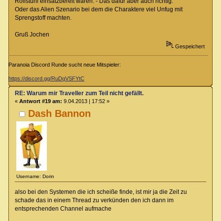
Rollstuhl einsatzbereit waren. - Das dafür aber auch richtig.
Oder das Alien Szenario bei dem die Charaktere viel Unfug mit
Sprengstoff machten.
Gruß Jochen
Gespeichert
Paranoia Discord Runde sucht neue Mitspieler:
https://discord.gg/RuDqVSFYtC
RE: Warum mir Traveller zum Teil nicht gefällt.
«
Antwort #19 am:
9.04.2013 | 17:52 »
Dash Bannon
Username: Dorin
also bei den Systemen die ich scheiße finde, ist mir ja die Zeit zu
schade das in einem Thread zu verkünden den ich dann im
entsprechenden Channel aufmache