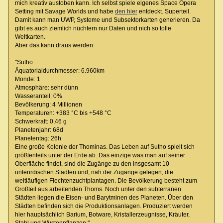
mich kreativ austoben kann. Ich selbst spiele eigenes Space Opera
Setting mit Savage Worlds und habe
den hier
entdeckt. Superteil.
Damit kann man UWP, Systeme und Subsektorkarten generieren. Da
gibt es auch ziemlich nüchtern nur Daten und nich so tolle
Weltkarten.
Aber das kann draus werden:
"Sutho
Äquatorialdurchmesser: 6.960km
Monde: 1
Atmosphäre: sehr dünn
Wasseranteil: 0%
Bevölkerung: 4 Millionen
Temperaturen: +383 °C bis +548 °C
Schwerkraft: 0,46 g
Planetenjahr: 68d
Planetentag: 26h
Eine große Kolonie der Thominas. Das Leben auf Sutho spielt sich
größtenteils unter der Erde ab. Das einzige was man auf seiner
Oberfläche findet, sind die Zugänge zu den insgesamt 10
unterirdischen Städten und, nah der Zugänge gelegen, die
weitläufigen Flechtenzuchtplantagen. Die Bevölkerung besteht zum
Großteil aus arbeitenden Thoms. Noch unter den subterranen
Städten liegen die Eisen- und Barytminen des Planeten. Über den
Städten befinden sich die Produktionsanlagen. Produziert werden
hier hauptsächlich Barium, Botware, Kristallerzeugnisse, Kräuter,
Stahl und Wüstenpflanzen."