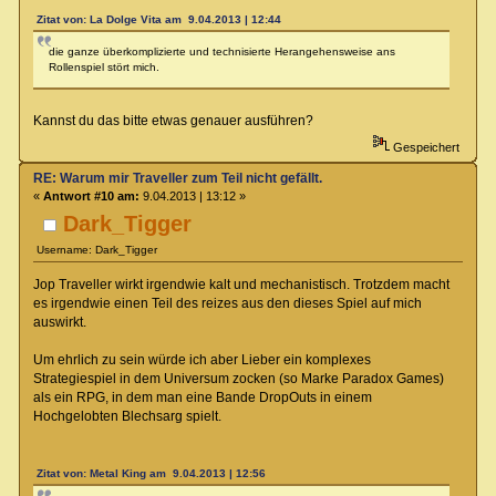
Zitat von: La Dolge Vita am 9.04.2013 | 12:44
die ganze überkomplizierte und technisierte Herangehensweise ans
Rollenspiel stört mich.
Kannst du das bitte etwas genauer ausführen?
Gespeichert
RE: Warum mir Traveller zum Teil nicht gefällt.
«
Antwort #10 am:
9.04.2013 | 13:12 »
Dark_Tigger
Username: Dark_Tigger
Jop Traveller wirkt irgendwie kalt und mechanistisch. Trotzdem macht
es irgendwie einen Teil des reizes aus den dieses Spiel auf mich
auswirkt.
Um ehrlich zu sein würde ich aber Lieber ein komplexes
Strategiespiel in dem Universum zocken (so Marke Paradox Games)
als ein RPG, in dem man eine Bande DropOuts in einem
Hochgelobten Blechsarg spielt.
Zitat von: Metal King am 9.04.2013 | 12:56