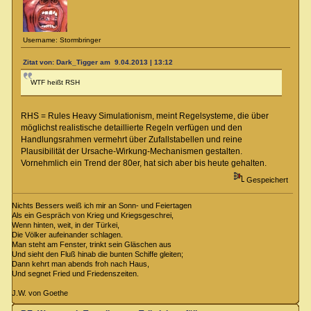
Username: Stormbringer
Zitat von: Dark_Tigger am 9.04.2013 | 13:12
WTF heißt RSH
RHS = Rules Heavy Simulationism, meint Regelsysteme, die über
möglichst realistische detaillierte Regeln verfügen und den
Handlungsrahmen vermehrt über Zufallstabellen und reine
Plausibilität der Ursache-Wirkung-Mechanismen gestalten.
Vornehmlich ein Trend der 80er, hat sich aber bis heute gehalten.
Gespeichert
Nichts Bessers weiß ich mir an Sonn- und Feiertagen
Als ein Gespräch von Krieg und Kriegsgeschrei,
Wenn hinten, weit, in der Türkei,
Die Völker aufeinander schlagen.
Man steht am Fenster, trinkt sein Gläschen aus
Und sieht den Fluß hinab die bunten Schiffe gleiten;
Dann kehrt man abends froh nach Haus,
Und segnet Fried und Friedenszeiten.
J.W. von Goethe