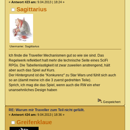
«
Antwort #23 am:
9.04.2013 | 18:24 »
Sagittarius
Username: Sagittarius
Ich finde die Traveller Mechanismen gut so wie sie sind. Das
Regelwerk reflektiert halt mehr die technische Seite eines SciFi
RPGs. Die Tabellenlastigkeit ist zwar zuweilen anstrengend, hält
aber auch das Spiel auf Kurs.
Der Hintergrund ist die "Konkurenz" zu Star Wars und fühlt sich auch
so an (damit meine ich die 3 zuerst gedrehten Teile).
Sprich, ich mag die das Spiel, wenn auch die RW ein eher
unansehnliches Design haben
Gespeichert
RE: Warum mir Traveller zum Teil nicht gefällt.
«
Antwort #24 am:
9.04.2013 | 18:36 »
Greifenklaue