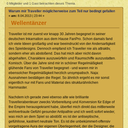
möglicherweise zum Teil nur bedingt gefallen können könnte
0 Mitglieder und 1 Gast betrachten dieses Thema.
(Gelesen 42076 mal)
Warum mir Traveller möglicherweise zum Teil nur bedingt gefallen könne
«
am:
8.04.2013 | 23:44 »
Wellentänzer
Traveller ist mir zuerst vor knapp 30 Jahren begegnet in seiner
deutschen Inkarnation aus dem Hause FanPro. Schon damals fand
ich viele Ideen großartig und war beeindruckt von der Andersartigkeit
des Spieldesigns. Dennoch empfand ich Traveller nie als attraktiv,
sondern eher als abstoßend. Das hat mich aber nicht davon
abgehalten, Charaktere auszuwürfeln und Raumschiffe auszustatten.
Komisch. Über die Jahre sind mir in schöner Regelmäßigkeit
glühende Fans von Traveller begegnet - und waren mir in
ebensolcher Regelmäßigkeit herzlich unsympatisch. Naja:
Ausnahmen bestätigen die Regel. So ähnlich ergeht es mir sonst
eigentlich nur mit Fans und Material des strukturähnlichen
Harnmaster.
Nachdem ich gerade zwei ebenso alte wie brilliante
Travellerabenteuer zwecks Vorbereitung und Konversion für Edge of
the Empire herausgekramt habe, überfiel mich direkt das mittlerweile
wohlvertraute Gefühl gesunder Antipathie und ich weiß sofort wieder,
was mich an dem Spiel so abstößt: es ist der antiseptische,
gefühllose, kastriert neutrale Ton. Es ist die unbekümmert-offensiv
vorgetragene Aura der eigenen Überlegenheit, der die Designer, die