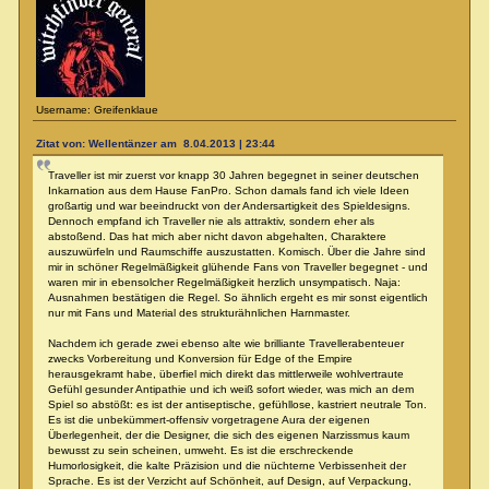
Username: Greifenklaue
Zitat von: Wellentänzer am 8.04.2013 | 23:44
Traveller ist mir zuerst vor knapp 30 Jahren begegnet in seiner deutschen
Inkarnation aus dem Hause FanPro. Schon damals fand ich viele Ideen
großartig und war beeindruckt von der Andersartigkeit des Spieldesigns.
Dennoch empfand ich Traveller nie als attraktiv, sondern eher als
abstoßend. Das hat mich aber nicht davon abgehalten, Charaktere
auszuwürfeln und Raumschiffe auszustatten. Komisch. Über die Jahre sind
mir in schöner Regelmäßigkeit glühende Fans von Traveller begegnet - und
waren mir in ebensolcher Regelmäßigkeit herzlich unsympatisch. Naja:
Ausnahmen bestätigen die Regel. So ähnlich ergeht es mir sonst eigentlich
nur mit Fans und Material des strukturähnlichen Harnmaster.
Nachdem ich gerade zwei ebenso alte wie brilliante Travellerabenteuer
zwecks Vorbereitung und Konversion für Edge of the Empire
herausgekramt habe, überfiel mich direkt das mittlerweile wohlvertraute
Gefühl gesunder Antipathie und ich weiß sofort wieder, was mich an dem
Spiel so abstößt: es ist der antiseptische, gefühllose, kastriert neutrale Ton.
Es ist die unbekümmert-offensiv vorgetragene Aura der eigenen
Überlegenheit, der die Designer, die sich des eigenen Narzissmus kaum
bewusst zu sein scheinen, umweht. Es ist die erschreckende
Humorlosigkeit, die kalte Präzision und die nüchterne Verbissenheit der
Sprache. Es ist der Verzicht auf Schönheit, auf Design, auf Verpackung,