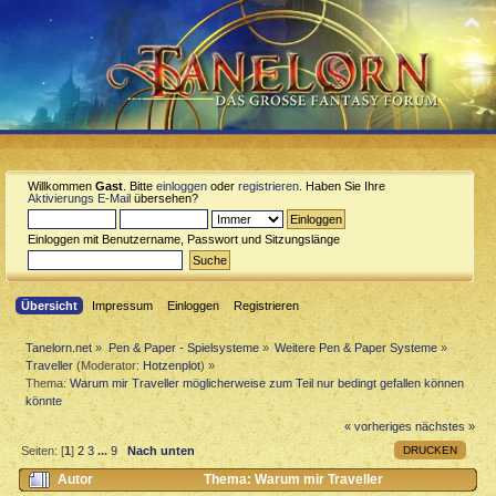
Willkommen
Gast
. Bitte
einloggen
oder
registrieren
. Haben Sie Ihre
Aktivierungs E-Mail
übersehen?
Einloggen mit Benutzername, Passwort und Sitzungslänge
Übersicht
Impressum
Einloggen
Registrieren
Tanelorn.net
»
Pen & Paper - Spielsysteme
»
Weitere Pen & Paper Systeme
»
Traveller
(Moderator:
Hotzenplot
) »
Thema:
Warum mir Traveller möglicherweise zum Teil nur bedingt gefallen können
könnte
« vorheriges
nächstes »
DRUCKEN
Seiten: [
1
]
2
3
...
9
Nach unten
Autor
Thema: Warum mir Traveller