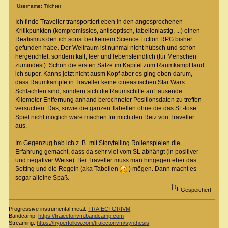
Username: Trichter
Ich finde Traveller transportiert eben in den angesprochenen
Kritikpunkten (kompromisslos, antiseptisch, tabellenlastig, ...) einen
Realismus den ich sonst bei keinem Science Fiction RPG bisher
gefunden habe. Der Weltraum ist nunmal nicht hübsch und schön
hergerichtet, sondern kalt, leer und lebensfeindlich (für Menschen
zumindest). Schon die ersten Sätze im Kapitel zum Raumkampf fand
ich super. Kanns jetzt nicht ausm Kopf aber es ging eben darum,
dass Raumkämpfe in Traveller keine cineastischen Star Wars
Schlachten sind, sondern sich die Raumschiffe auf tausende
Kilometer Entfernung anhand berechneter Positionsdaten zu treffen
versuchen. Das, sowie die ganzen Tabellen ohne die das SL-lose
Spiel nicht möglich wäre machen für mich den Reiz von Traveller
aus.
Im Gegenzug hab ich z. B. mit Storytelling Rollenspielen die
Erfahrung gemacht, dass da sehr viel vom SL abhängt (in positiver
und negativer Weise). Bei Traveller muss man hingegen eher das
Setting und die Regeln (aka Tabellen
) mögen. Dann macht es
sogar alleine Spaß.
Gespeichert
Progressive instrumental metal:
TRAIECTORIVM
Bandcamp:
https://traiectorivm.bandcamp.com
Streaming:
https://hyperfollow.com/traiectorivm/synthesis