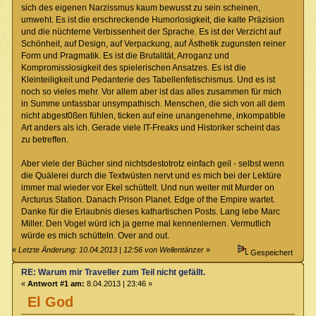
sich des eigenen Narzissmus kaum bewusst zu sein scheinen,
umweht. Es ist die erschreckende Humorlosigkeit, die kalte Präzision
und die nüchterne Verbissenheit der Sprache. Es ist der Verzicht auf
Schönheit, auf Design, auf Verpackung, auf Ästhetik zugunsten reiner
Form und Pragmatik. Es ist die Brutalität, Arroganz und
Kompromisslosigkeit des spielerischen Ansatzes. Es ist die
Kleinteiligkeit und Pedanterie des Tabellenfetischismus. Und es ist
noch so vieles mehr. Vor allem aber ist das alles zusammen für mich
in Summe unfassbar unsympathisch. Menschen, die sich von all dem
nicht abgest0ßen fühlen, ticken auf eine unangenehme, inkompatible
Art anders als ich. Gerade viele IT-Freaks und Historiker scheint das
zu betreffen.
Aber viele der Bücher sind nichtsdestotrotz einfach geil - selbst wenn
die Quälerei durch die Textwüsten nervt und es mich bei der Lektüre
immer mal wieder vor Ekel schüttelt. Und nun weiter mit Murder on
Arcturus Station. Danach Prison Planet. Edge of the Empire wartet.
Danke für die Erlaubnis dieses kathartischen Posts. Lang lebe Marc
Miller. Den Vogel würd ich ja gerne mal kennenlernen. Vermutlich
würde es mich schütteln. Over and out.
«
Letzte Änderung: 10.04.2013 | 12:56 von Wellentänzer
»
Gespeichert
RE: Warum mir Traveller zum Teil nicht gefällt.
«
Antwort #1 am:
8.04.2013 | 23:46 »
El God