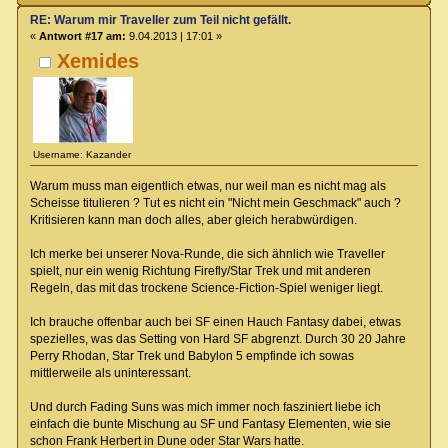
RE: Warum mir Traveller zum Teil nicht gefällt.
«
Antwort #17 am:
9.04.2013 | 17:01 »
Xemides
Username: Kazander
Warum muss man eigentlich etwas, nur weil man es nicht mag als
Scheisse titulieren ? Tut es nicht ein "Nicht mein Geschmack" auch ?
Kritisieren kann man doch alles, aber gleich herabwürdigen.
Ich merke bei unserer Nova-Runde, die sich ähnlich wie Traveller
spielt, nur ein wenig Richtung Firefly/Star Trek und mit anderen
Regeln, das mit das trockene Science-Fiction-Spiel weniger liegt.
Ich brauche offenbar auch bei SF einen Hauch Fantasy dabei, etwas
spezielles, was das Setting von Hard SF abgrenzt. Durch 30 20 Jahre
Perry Rhodan, Star Trek und Babylon 5 empfinde ich sowas
mittlerweile als uninteressant.
Und durch Fading Suns was mich immer noch fasziniert liebe ich
einfach die bunte Mischung au SF und Fantasy Elementen, wie sie
schon Frank Herbert in Dune oder Star Wars hatte.