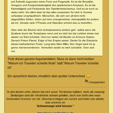
auf Ästhetik zugunsten reiner Form und Pragmatik. Es ist die Brutalität,
Arroganz und Kompromisslosigkeit des spielerischen Ansatzes. Es ist die
Kleinteiligkeit und Pedanterie des Tabellenfetischismus. Und es ist noch so
vieles mehr. Vor allem aber ist das alles zusammen für mich in Summe
unfassbar unsympathisch. Menschen, die sich von all dem nicht
abgest0ßen fühlen, ticken auf eine unangenehme, inkompatible Art anders
als ich. Gerade viele IT-Freaks und Historiker scheint das zu betreffen.
Aber viele der Bücher sind nichtsdestotrotz einfach geil - selbst wenn die
Quälerei durch die Textwüsten nervt und es mich bei der Lektüre immer mal
wieder vor Ekel schüttelt. Und nun weiter mit Murder on Arcturus Station.
Danach Prison Planet. Edge of the Empire wartet. Danke für die Erlaubnis
dieses kathartischen Posts. Lang lebe Marc Miller. Den Vogel würd ich ja
gerne mal kennenlernen. Vermutlich würde es mich schütteln. Over and
out.
Trotz dieser ganzen Argumentation: Muss es dann nicht heißen:
"Warum ich Traveller scheiße finde" statt "Warum Traveller scheiße
ist".
Ein sprachlich kleiner, inhaltlich aber großer Unterschied
Gespeichert
"In den letzten zehn Jahren hat sich unser Territorium halbiert, mehr als zwanzig
Siedlungen sind der Verderbnis anheim gefallen, doch nun steht eine neue
Generation Grenzer vor mir. Diesmal schlagen wir zurück und holen uns wieder,
was unseres ist.
Schwarzauge wird büssen."
http://www.greifenklaue.de