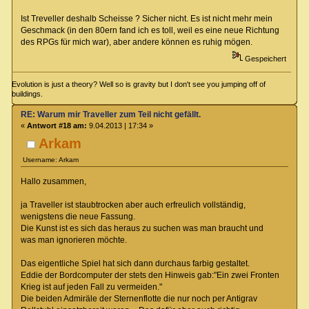
Ist Treveller deshalb Scheisse ? Sicher nicht. Es ist nicht mehr mein
Geschmack (in den 80ern fand ich es toll, weil es eine neue Richtung
des RPGs für mich war), aber andere können es ruhig mögen.
Gespeichert
Evolution is just a theory? Well so is gravity but I don't see you jumping off of
buildings.
RE: Warum mir Traveller zum Teil nicht gefällt.
«
Antwort #18 am:
9.04.2013 | 17:34 »
Arkam
Username: Arkam
Hallo zusammen,
ja Traveller ist staubtrocken aber auch erfreulich vollständig,
wenigstens die neue Fassung.
Die Kunst ist es sich das heraus zu suchen was man braucht und
was man ignorieren möchte.
Das eigentliche Spiel hat sich dann durchaus farbig gestaltet.
Eddie der Bordcomputer der stets den Hinweis gab:"Ein zwei Fronten
Krieg ist auf jeden Fall zu vermeiden."
Die beiden Admiräle der Sternenflotte die nur noch per Antigrav