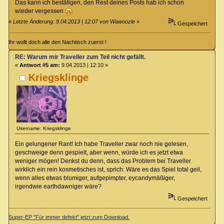
Das kann ich bestätigen, den Rest deines Posts hab ich schon
wieder vergessen
«
Letzte Änderung: 9.04.2013 | 12:07 von Wawoozle
»
Gespeichert
Ihr wollt doch alle den Nachtisch zuerst !
RE: Warum mir Traveller zum Teil nicht gefällt.
«
Antwort #5 am:
9.04.2013 | 12:10 »
Kriegsklinge
Username: Kriegsklinge
Ein gelungener Rant! Ich habe Traveller zwar noch nie gelesen,
geschweige denn gespielt, aber wenn, würde ich es jetzt etwa
weniger mögen! Denkst du denn, dass das Problem bei Traveller
wirklich ein rein kosmetisches ist, sprich: Wäre es das Spiel total geil,
wenn alles etwas blumiger, aufgepimpter, eycandymäßiger,
irgendwie earthdawniger wäre?
Gespeichert
Super-EP "Für immer defekt" jetzt zum Download.