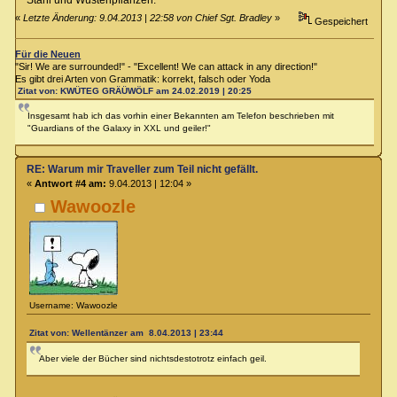
«
Letzte Änderung: 9.04.2013 | 22:58 von Chief Sgt. Bradley
»
Gespeichert
Für die Neuen
"Sir! We are surrounded!" - "Excellent! We can attack in any direction!"
Es gibt drei Arten von Grammatik: korrekt, falsch oder Yoda
Zitat von: KWÜTEG GRÄÜWÖLF am 24.02.2019 | 20:25
Insgesamt hab ich das vorhin einer Bekannten am Telefon beschrieben mit
"Guardians of the Galaxy in XXL und geiler!"
RE: Warum mir Traveller zum Teil nicht gefällt.
«
Antwort #4 am:
9.04.2013 | 12:04 »
Wawoozle
Username: Wawoozle
Zitat von: Wellentänzer am 8.04.2013 | 23:44
Aber viele der Bücher sind nichtsdestotrotz einfach geil.