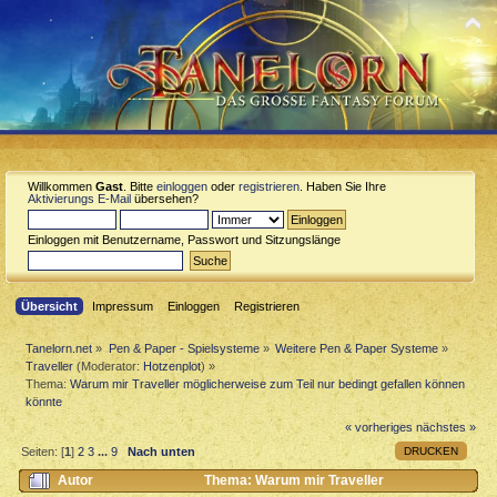
Willkommen
Gast
. Bitte
einloggen
oder
registrieren
. Haben Sie Ihre
Aktivierungs E-Mail
übersehen?
Einloggen mit Benutzername, Passwort und Sitzungslänge
Übersicht
Impressum
Einloggen
Registrieren
Tanelorn.net
»
Pen & Paper - Spielsysteme
»
Weitere Pen & Paper Systeme
»
Traveller
(Moderator:
Hotzenplot
) »
Thema:
Warum mir Traveller möglicherweise zum Teil nur bedingt gefallen können
könnte
« vorheriges
nächstes »
DRUCKEN
Seiten: [
1
]
2
3
...
9
Nach unten
Autor
Thema: Warum mir Traveller