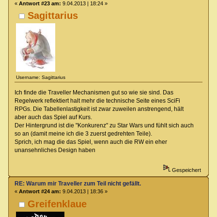
«
Antwort #23 am:
9.04.2013 | 18:24 »
Sagittarius
Username: Sagittarius
Ich finde die Traveller Mechanismen gut so wie sie sind. Das
Regelwerk reflektiert halt mehr die technische Seite eines SciFi
RPGs. Die Tabellenlastigkeit ist zwar zuweilen anstrengend, hält
aber auch das Spiel auf Kurs.
Der Hintergrund ist die "Konkurenz" zu Star Wars und fühlt sich auch
so an (damit meine ich die 3 zuerst gedrehten Teile).
Sprich, ich mag die das Spiel, wenn auch die RW ein eher
unansehnliches Design haben
Gespeichert
RE: Warum mir Traveller zum Teil nicht gefällt.
«
Antwort #24 am:
9.04.2013 | 18:36 »
Greifenklaue