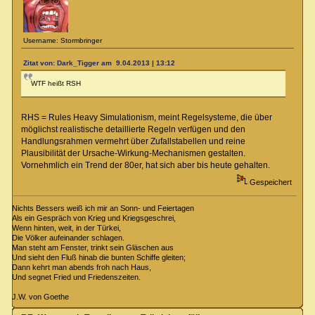
Username: Stormbringer
Zitat von: Dark_Tigger am 9.04.2013 | 13:12
WTF heißt RSH
RHS = Rules Heavy Simulationism, meint Regelsysteme, die über
möglichst realistische detaillierte Regeln verfügen und den
Handlungsrahmen vermehrt über Zufallstabellen und reine
Plausibilität der Ursache-Wirkung-Mechanismen gestalten.
Vornehmlich ein Trend der 80er, hat sich aber bis heute gehalten.
Gespeichert
Nichts Bessers weiß ich mir an Sonn- und Feiertagen
Als ein Gespräch von Krieg und Kriegsgeschrei,
Wenn hinten, weit, in der Türkei,
Die Völker aufeinander schlagen.
Man steht am Fenster, trinkt sein Gläschen aus
Und sieht den Fluß hinab die bunten Schiffe gleiten;
Dann kehrt man abends froh nach Haus,
Und segnet Fried und Friedenszeiten.
J.W. von Goethe