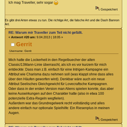
Ich mag Traveller, sehr sogar
Gespeichert
Es gibt drei Arten etwas zu tun. Die richtige Art, die falsche Art und die Dash Bannon
Art.
RE: Warum mir Traveller zum Teil nicht gefällt.
«
Antwort #20 am:
9.04.2013 | 18:05 »
Gerrit
Username: Gerrit
Mich hatte die Lockerheit in den Regelbuecher der alten
Classic/13Mann-Linie überrascht, als ich es vor kurzem für mich
entdeckte: Dass man z.B. einfach für eine Intrigen-Kampagne ein
Attribut wie Charisma dazu nehmen soll (was klappt ohne dass alles
über den Häufen geworfen wird). Denkbar wäre auch ein neue
Attribut Seelisches Gleichgewicht für Lovecraftsche Kampagnen.
Oder dass in der ersten Version man Aliens spielen konnte, das aber
keine Auswirkungen auf den Charakter hatte (also in etwa 100
potenzielle Extra-Regeln wegfielen).
Außerdem war das Grundregelwerk recht vollständig und alles
andere einfach nur optionale Spielhilfe: Ein Riesenplus in meinen
Augen.
Gespeichert