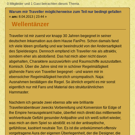
möglicherweise zum Teil nur bedingt gefallen können könnte
0 Mitglieder und 1 Gast betrachten dieses Thema.
(Gelesen 42073 mal)
Warum mir Traveller möglicherweise zum Teil nur bedingt gefallen könne
«
am:
8.04.2013 | 23:44 »
Wellentänzer
Traveller ist mir zuerst vor knapp 30 Jahren begegnet in seiner
deutschen Inkarnation aus dem Hause FanPro. Schon damals fand
ich viele Ideen großartig und war beeindruckt von der Andersartigkeit
des Spieldesigns. Dennoch empfand ich Traveller nie als attraktiv,
sondern eher als abstoßend. Das hat mich aber nicht davon
abgehalten, Charaktere auszuwürfeln und Raumschiffe auszustatten.
Komisch. Über die Jahre sind mir in schöner Regelmäßigkeit
glühende Fans von Traveller begegnet - und waren mir in
ebensolcher Regelmäßigkeit herzlich unsympatisch. Naja:
Ausnahmen bestätigen die Regel. So ähnlich ergeht es mir sonst
eigentlich nur mit Fans und Material des strukturähnlichen
Harnmaster.
Nachdem ich gerade zwei ebenso alte wie brilliante
Travellerabenteuer zwecks Vorbereitung und Konversion für Edge of
the Empire herausgekramt habe, überfiel mich direkt das mittlerweile
wohlvertraute Gefühl gesunder Antipathie und ich weiß sofort wieder,
was mich an dem Spiel so abstößt: es ist der antiseptische,
gefühllose, kastriert neutrale Ton. Es ist die unbekümmert-offensiv
vorgetragene Aura der eigenen Überlegenheit, der die Designer, die