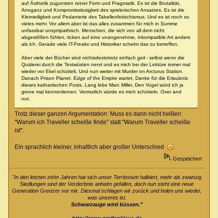
auf Ästhetik zugunsten reiner Form und Pragmatik. Es ist die Brutalität,
Arroganz und Kompromisslosigkeit des spielerischen Ansatzes. Es ist die
Kleinteiligkeit und Pedanterie des Tabellenfetischismus. Und es ist noch so
vieles mehr. Vor allem aber ist das alles zusammen für mich in Summe
unfassbar unsympathisch. Menschen, die sich von all dem nicht
abgest0ßen fühlen, ticken auf eine unangenehme, inkompatible Art anders
als ich. Gerade viele IT-Freaks und Historiker scheint das zu betreffen.
Aber viele der Bücher sind nichtsdestotrotz einfach geil - selbst wenn die
Quälerei durch die Textwüsten nervt und es mich bei der Lektüre immer mal
wieder vor Ekel schüttelt. Und nun weiter mit Murder on Arcturus Station.
Danach Prison Planet. Edge of the Empire wartet. Danke für die Erlaubnis
dieses kathartischen Posts. Lang lebe Marc Miller. Den Vogel würd ich ja
gerne mal kennenlernen. Vermutlich würde es mich schütteln. Over and
out.
Trotz dieser ganzen Argumentation: Muss es dann nicht heißen:
"Warum ich Traveller scheiße finde" statt "Warum Traveller scheiße
ist".
Ein sprachlich kleiner, inhaltlich aber großer Unterschied
Gespeichert
"In den letzten zehn Jahren hat sich unser Territorium halbiert, mehr als zwanzig
Siedlungen sind der Verderbnis anheim gefallen, doch nun steht eine neue
Generation Grenzer vor mir. Diesmal schlagen wir zurück und holen uns wieder,
was unseres ist.
Schwarzauge wird büssen."
http://www.greifenklaue.de