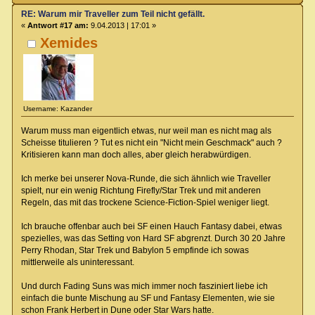
RE: Warum mir Traveller zum Teil nicht gefällt.
«
Antwort #17 am:
9.04.2013 | 17:01 »
Xemides
Username: Kazander
Warum muss man eigentlich etwas, nur weil man es nicht mag als
Scheisse titulieren ? Tut es nicht ein "Nicht mein Geschmack" auch ?
Kritisieren kann man doch alles, aber gleich herabwürdigen.
Ich merke bei unserer Nova-Runde, die sich ähnlich wie Traveller
spielt, nur ein wenig Richtung Firefly/Star Trek und mit anderen
Regeln, das mit das trockene Science-Fiction-Spiel weniger liegt.
Ich brauche offenbar auch bei SF einen Hauch Fantasy dabei, etwas
spezielles, was das Setting von Hard SF abgrenzt. Durch 30 20 Jahre
Perry Rhodan, Star Trek und Babylon 5 empfinde ich sowas
mittlerweile als uninteressant.
Und durch Fading Suns was mich immer noch fasziniert liebe ich
einfach die bunte Mischung au SF und Fantasy Elementen, wie sie
schon Frank Herbert in Dune oder Star Wars hatte.