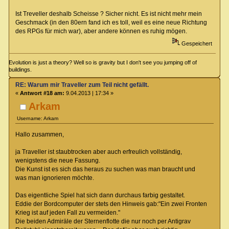
Ist Treveller deshalb Scheisse ? Sicher nicht. Es ist nicht mehr mein
Geschmack (in den 80ern fand ich es toll, weil es eine neue Richtung
des RPGs für mich war), aber andere können es ruhig mögen.
Gespeichert
Evolution is just a theory? Well so is gravity but I don't see you jumping off of
buildings.
RE: Warum mir Traveller zum Teil nicht gefällt.
«
Antwort #18 am:
9.04.2013 | 17:34 »
Arkam
Username: Arkam
Hallo zusammen,
ja Traveller ist staubtrocken aber auch erfreulich vollständig,
wenigstens die neue Fassung.
Die Kunst ist es sich das heraus zu suchen was man braucht und
was man ignorieren möchte.
Das eigentliche Spiel hat sich dann durchaus farbig gestaltet.
Eddie der Bordcomputer der stets den Hinweis gab:"Ein zwei Fronten
Krieg ist auf jeden Fall zu vermeiden."
Die beiden Admiräle der Sternenflotte die nur noch per Antigrav