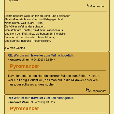
System.
Gespeichert
Nichts Bessers weiß ich mir an Sonn- und Feiertagen
Als ein Gespräch von Krieg und Kriegsgeschrei,
Wenn hinten, weit, in der Türkei,
Die Völker aufeinander schlagen.
Man steht am Fenster, trinkt sein Gläschen aus
Und sieht den Fluß hinab die bunten Schiffe gleiten;
Dann kehrt man abends froh nach Haus,
Und segnet Fried und Friedenszeiten.
J.W. von Goethe
RE: Warum mir Traveller zum Teil nicht gefällt.
«
Antwort #8 am:
9.04.2013 | 12:59 »
Pyromancer
Traveller bietet einen Haufen leckerer Zutaten zum Selber-Kochen.
Wer ein Fertig-Gericht will, das man nur in die Mikrowelle stecken
muss, der sollte wo anders suchen.
Gespeichert
RE: Warum mir Traveller zum Teil nicht gefällt.
«
Antwort #9 am:
9.04.2013 | 13:02 »
Pyromancer