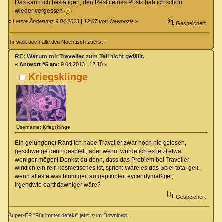
Das kann ich bestätigen, den Rest deines Posts hab ich schon
wieder vergessen
«
Letzte Änderung: 9.04.2013 | 12:07 von Wawoozle
»
Gespeichert
Ihr wollt doch alle den Nachtisch zuerst !
RE: Warum mir Traveller zum Teil nicht gefällt.
«
Antwort #5 am:
9.04.2013 | 12:10 »
Kriegsklinge
Username: Kriegsklinge
Ein gelungener Rant! Ich habe Traveller zwar noch nie gelesen,
geschweige denn gespielt, aber wenn, würde ich es jetzt etwa
weniger mögen! Denkst du denn, dass das Problem bei Traveller
wirklich ein rein kosmetisches ist, sprich: Wäre es das Spiel total geil,
wenn alles etwas blumiger, aufgepimpter, eycandymäßiger,
irgendwie earthdawniger wäre?
Gespeichert
Super-EP "Für immer defekt" jetzt zum Download.