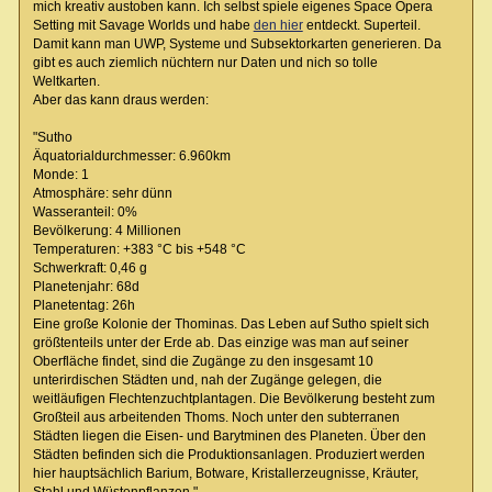
mich kreativ austoben kann. Ich selbst spiele eigenes Space Opera
Setting mit Savage Worlds und habe
den hier
entdeckt. Superteil.
Damit kann man UWP, Systeme und Subsektorkarten generieren. Da
gibt es auch ziemlich nüchtern nur Daten und nich so tolle
Weltkarten.
Aber das kann draus werden:
"Sutho
Äquatorialdurchmesser: 6.960km
Monde: 1
Atmosphäre: sehr dünn
Wasseranteil: 0%
Bevölkerung: 4 Millionen
Temperaturen: +383 °C bis +548 °C
Schwerkraft: 0,46 g
Planetenjahr: 68d
Planetentag: 26h
Eine große Kolonie der Thominas. Das Leben auf Sutho spielt sich
größtenteils unter der Erde ab. Das einzige was man auf seiner
Oberfläche findet, sind die Zugänge zu den insgesamt 10
unterirdischen Städten und, nah der Zugänge gelegen, die
weitläufigen Flechtenzuchtplantagen. Die Bevölkerung besteht zum
Großteil aus arbeitenden Thoms. Noch unter den subterranen
Städten liegen die Eisen- und Barytminen des Planeten. Über den
Städten befinden sich die Produktionsanlagen. Produziert werden
hier hauptsächlich Barium, Botware, Kristallerzeugnisse, Kräuter,
Stahl und Wüstenpflanzen."