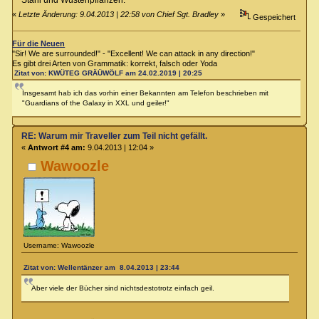
«
Letzte Änderung: 9.04.2013 | 22:58 von Chief Sgt. Bradley
»
Gespeichert
Für die Neuen
"Sir! We are surrounded!" - "Excellent! We can attack in any direction!"
Es gibt drei Arten von Grammatik: korrekt, falsch oder Yoda
Zitat von: KWÜTEG GRÄÜWÖLF am 24.02.2019 | 20:25
Insgesamt hab ich das vorhin einer Bekannten am Telefon beschrieben mit
"Guardians of the Galaxy in XXL und geiler!"
RE: Warum mir Traveller zum Teil nicht gefällt.
«
Antwort #4 am:
9.04.2013 | 12:04 »
Wawoozle
Username: Wawoozle
Zitat von: Wellentänzer am 8.04.2013 | 23:44
Aber viele der Bücher sind nichtsdestotrotz einfach geil.