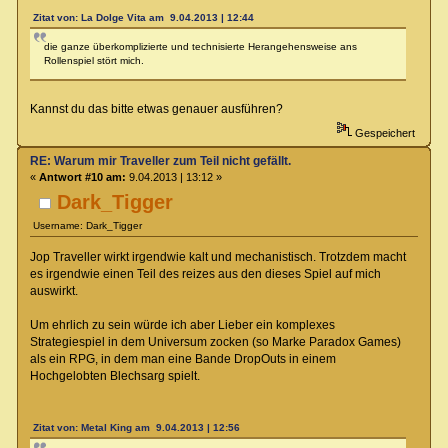
Zitat von: La Dolge Vita am 9.04.2013 | 12:44
die ganze überkomplizierte und technisierte Herangehensweise ans
Rollenspiel stört mich.
Kannst du das bitte etwas genauer ausführen?
Gespeichert
RE: Warum mir Traveller zum Teil nicht gefällt.
«
Antwort #10 am:
9.04.2013 | 13:12 »
Dark_Tigger
Username: Dark_Tigger
Jop Traveller wirkt irgendwie kalt und mechanistisch. Trotzdem macht
es irgendwie einen Teil des reizes aus den dieses Spiel auf mich
auswirkt.
Um ehrlich zu sein würde ich aber Lieber ein komplexes
Strategiespiel in dem Universum zocken (so Marke Paradox Games)
als ein RPG, in dem man eine Bande DropOuts in einem
Hochgelobten Blechsarg spielt.
Zitat von: Metal King am 9.04.2013 | 12:56