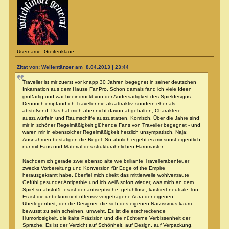
Username: Greifenklaue
Zitat von: Wellentänzer am 8.04.2013 | 23:44
Traveller ist mir zuerst vor knapp 30 Jahren begegnet in seiner deutschen
Inkarnation aus dem Hause FanPro. Schon damals fand ich viele Ideen
großartig und war beeindruckt von der Andersartigkeit des Spieldesigns.
Dennoch empfand ich Traveller nie als attraktiv, sondern eher als
abstoßend. Das hat mich aber nicht davon abgehalten, Charaktere
auszuwürfeln und Raumschiffe auszustatten. Komisch. Über die Jahre sind
mir in schöner Regelmäßigkeit glühende Fans von Traveller begegnet - und
waren mir in ebensolcher Regelmäßigkeit herzlich unsympatisch. Naja:
Ausnahmen bestätigen die Regel. So ähnlich ergeht es mir sonst eigentlich
nur mit Fans und Material des strukturähnlichen Harnmaster.
Nachdem ich gerade zwei ebenso alte wie brilliante Travellerabenteuer
zwecks Vorbereitung und Konversion für Edge of the Empire
herausgekramt habe, überfiel mich direkt das mittlerweile wohlvertraute
Gefühl gesunder Antipathie und ich weiß sofort wieder, was mich an dem
Spiel so abstößt: es ist der antiseptische, gefühllose, kastriert neutrale Ton.
Es ist die unbekümmert-offensiv vorgetragene Aura der eigenen
Überlegenheit, der die Designer, die sich des eigenen Narzissmus kaum
bewusst zu sein scheinen, umweht. Es ist die erschreckende
Humorlosigkeit, die kalte Präzision und die nüchterne Verbissenheit der
Sprache. Es ist der Verzicht auf Schönheit, auf Design, auf Verpackung,