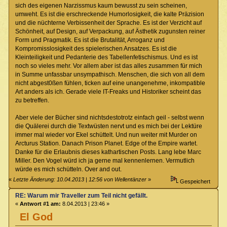
sich des eigenen Narzissmus kaum bewusst zu sein scheinen,
umweht. Es ist die erschreckende Humorlosigkeit, die kalte Präzision
und die nüchterne Verbissenheit der Sprache. Es ist der Verzicht auf
Schönheit, auf Design, auf Verpackung, auf Ästhetik zugunsten reiner
Form und Pragmatik. Es ist die Brutalität, Arroganz und
Kompromisslosigkeit des spielerischen Ansatzes. Es ist die
Kleinteiligkeit und Pedanterie des Tabellenfetischismus. Und es ist
noch so vieles mehr. Vor allem aber ist das alles zusammen für mich
in Summe unfassbar unsympathisch. Menschen, die sich von all dem
nicht abgest0ßen fühlen, ticken auf eine unangenehme, inkompatible
Art anders als ich. Gerade viele IT-Freaks und Historiker scheint das
zu betreffen.
Aber viele der Bücher sind nichtsdestotrotz einfach geil - selbst wenn
die Quälerei durch die Textwüsten nervt und es mich bei der Lektüre
immer mal wieder vor Ekel schüttelt. Und nun weiter mit Murder on
Arcturus Station. Danach Prison Planet. Edge of the Empire wartet.
Danke für die Erlaubnis dieses kathartischen Posts. Lang lebe Marc
Miller. Den Vogel würd ich ja gerne mal kennenlernen. Vermutlich
würde es mich schütteln. Over and out.
«
Letzte Änderung: 10.04.2013 | 12:56 von Wellentänzer
»
Gespeichert
RE: Warum mir Traveller zum Teil nicht gefällt.
«
Antwort #1 am:
8.04.2013 | 23:46 »
El God