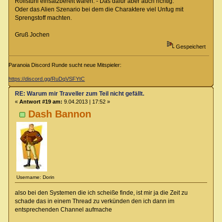
Rollstuhl einsatzbereit waren. - Das dafür aber auch richtig.
Oder das Alien Szenario bei dem die Charaktere viel Unfug mit
Sprengstoff machten.
Gruß Jochen
Gespeichert
Paranoia Discord Runde sucht neue Mitspieler:
https://discord.gg/RuDqVSFYtC
RE: Warum mir Traveller zum Teil nicht gefällt.
«
Antwort #19 am:
9.04.2013 | 17:52 »
Dash Bannon
Username: Dorin
also bei den Systemen die ich scheiße finde, ist mir ja die Zeit zu
schade das in einem Thread zu verkünden den ich dann im
entsprechenden Channel aufmache