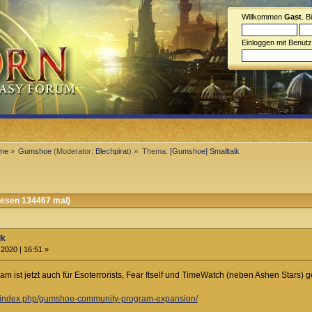
Willkommen
Gast
. B
Einloggen mit Benut
eme
»
Gumshoe
(Moderator:
Blechpirat
) »
Thema:
[Gumshoe] Smalltalk
esen 134467 mal)
lk
2020 | 16:51 »
ist jetzt auch für Esoterrorists, Fear Itself und TimeWatch (neben Ashen Stars) ge
om/index.php/gumshoe-community-program-expansion/