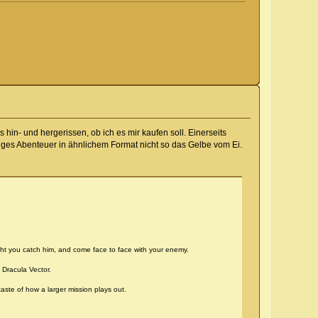
s hin- und hergerissen, ob ich es mir kaufen soll. Einerseits
iges Abenteuer in ähnlichem Format nicht so das Gelbe vom Ei.
ght you catch him, and come face to face with your enemy.
 Dracula Vector.
aste of how a larger mission plays out.