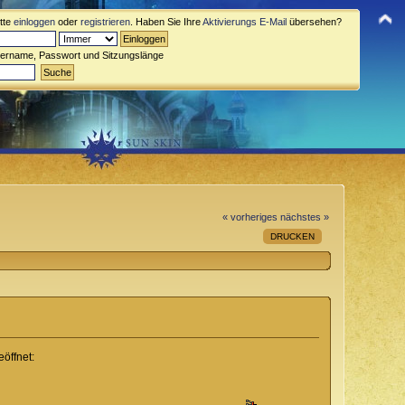
itte
einloggen
oder
registrieren
. Haben Sie Ihre
Aktivierungs E-Mail
übersehen?
zername, Passwort und Sitzungslänge
« vorheriges
nächstes »
DRUCKEN
öffnet: