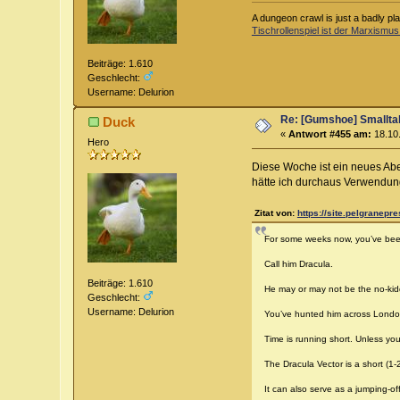
A dungeon crawl is just a badly pl
Tischrollenspiel ist der Marxismus
Beiträge: 1.610
Geschlecht:
Username: Delurion
Re: [Gumshoe] Smallta
Duck
«
Antwort #455 am:
18.10.
Hero
Diese Woche ist ein neues Abe
hätte ich durchaus Verwendun
Zitat von:
https://site.pelgranepr
For some weeks now, you’ve been
Call him Dracula.
Beiträge: 1.610
He may or may not be the no-kidd
Geschlecht:
Username: Delurion
You’ve hunted him across London,
Time is running short. Unless you
The Dracula Vector is a short (1-
It can also serve as a jumping-of