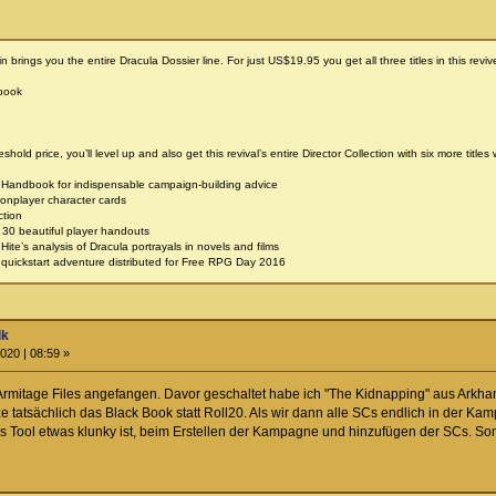
brings you the entire Dracula Dossier line. For just US$19.95 you get all three titles in this revive
book
hold price, you’ll level up and also get this revival’s entire Director Collection with six more titles
 Handbook for indispensable campaign-building advice
nplayer character cards
tion
0 beautiful player handouts
te’s analysis of Dracula portrayals in novels and films
quickstart adventure distributed for Free RPG Day 2016
lk
020 | 08:59 »
Armitage Files angefangen. Davor geschaltet habe ich "The Kidnapping" aus Arkha
ze tatsächlich das Black Book statt Roll20. Als wir dann alle SCs endlich in der K
 Tool etwas klunky ist, beim Erstellen der Kampagne und hinzufügen der SCs. Son