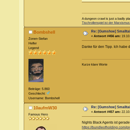
A dungeon crawl is just a badly pl
Tischrollenspiel ist der Marxismus
Re: [Gumshoe] Smallta
Bombshell
«
Antwort #456 am:
19.10.
Zonen-Stefan
Helfer
Danke für den Tipp. Ich habe 
Legend
Kurze klare Worte
Beiträge: 5.860
Geschlecht:
Username: Bombshell
Re: [Gumshoe] Smallta
10aufmW30
«
Antwort #457 am:
22.10.
Famous Hero
Nights Black Agents ist gerade
https://bundleofholding.com