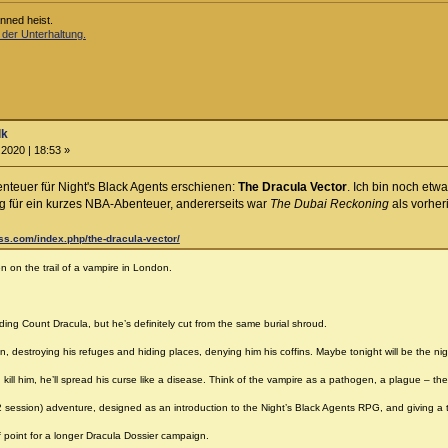
anned heist.
 der Unterhaltung.
lk
2020 | 18:53 »
nteuer für Night's Black Agents erschienen:
The Dracula Vector
. Ich bin noch etwa
g für ein kurzes NBA-Abenteuer, andererseits war
The Dubai Reckoning
als vorher
ess.com/index.php/the-dracula-vector/
 on the trail of a vampire in London.
ing Count Dracula, but he’s definitely cut from the same burial shroud.
 destroying his refuges and hiding places, denying him his coffins. Maybe tonight will be the ni
 kill him, he’ll spread his curse like a disease. Think of the vampire as a pathogen, a plague – the
2 session) adventure, designed as an introduction to the Night’s Black Agents RPG, and giving a t
f point for a longer Dracula Dossier campaign.