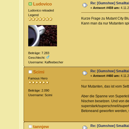
Re: [Gumshoe] Smallta
Ludovico
«
Antwort #459 am:
4.11.2
Ludovico reloaded
Legend
Kurze Frage zu Mutant City Bl
Kann man da nur Mutanten sp
Beiträge: 7.283
Geschlecht:
Username: Kaffeebecher
Re: [Gumshoe] Smallta
Scimi
«
Antwort #460 am:
4.11.2
Famous Hero
Nur Mutanten, das ist vom Sett
Beiträge: 2.090
Username: Scimi
Aber die Spanne von Superkräf
Nischen besetzen. Und von de
superstark/superschnell/super
Betoneand geworfen werden, si
Re: [Gumshoe] Smallta
tannjew