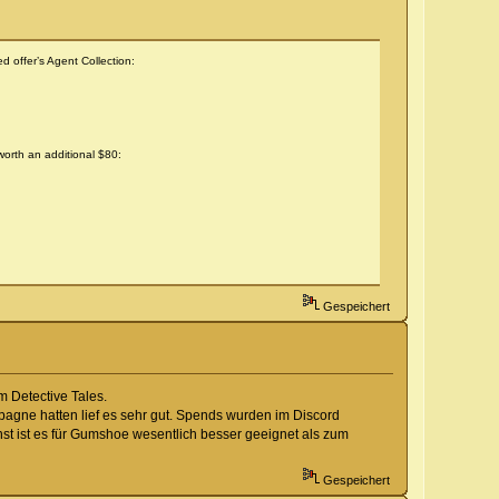
d offer’s Agent Collection:
 worth an additional $80:
Gespeichert
m Detective Tales.
ampagne hatten lief es sehr gut. Spends wurden im Discord
st ist es für Gumshoe wesentlich besser geeignet als zum
Gespeichert