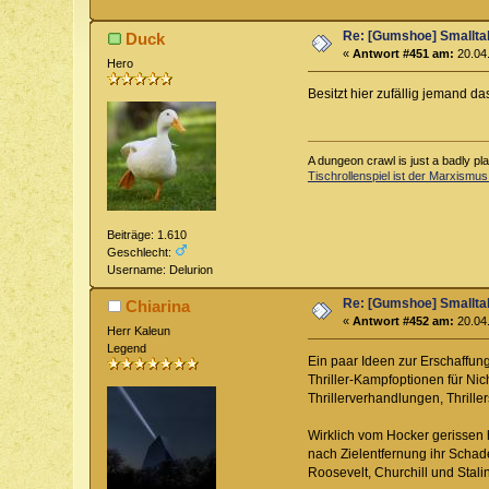
Re: [Gumshoe] Smallta
Duck
«
Antwort #451 am:
20.04.
Hero
Besitzt hier zufällig jemand d
A dungeon crawl is just a badly pl
Tischrollenspiel ist der Marxismus
Beiträge: 1.610
Geschlecht:
Username: Delurion
Re: [Gumshoe] Smallta
Chiarina
«
Antwort #452 am:
20.04.
Herr Kaleun
Legend
Ein paar Ideen zur Erschaffun
Thriller-Kampfoptionen für Nich
Thrillerverhandlungen, Thrille
Wirklich vom Hocker gerissen ha
nach Zielentfernung ihr Schade
Roosevelt, Churchill und Stalin