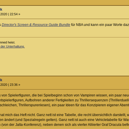
lk
2020 | 22:54 »
as
Director's Screen & Resource Guide Bundle
für NBA und kann ein paar Worte dazu
anned heist.
 der Unterhaltung.
lk
2020 | 23:36 »
g von Spielerfiguren, die bei Spielbeginn schon von Vampiren wissen, ein paar neu
tspielerfiguren, Aufbohren anderer Fertigkeiten zu Thrillersequenzen (Thrillerduelle,
rschleichen, Thrillerspurenlesen), ein paar Ideen für das Konzipieren eigener Abent
t mich das Heft nicht. Ganz nett ist eine Tabelle, die recht übersichtlich darstell
n ändert (und Spezialregeln gelten). Ganz nett ist auch eine Vehicletabelle für W
 (von der Jalta-Konferenz), neben denen sich als vierter Alliierter Graf Dracula befi