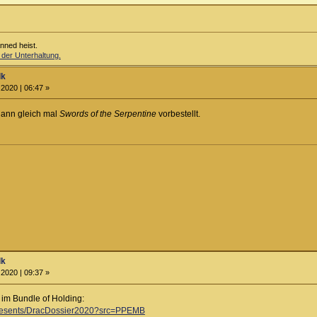
anned heist.
 der Unterhaltung.
lk
2020 | 06:47 »
dann gleich mal
Swords of the Serpentine
vorbestellt.
lk
2020 | 09:37 »
 im Bundle of Holding:
/presents/DracDossier2020?src=PPEMB