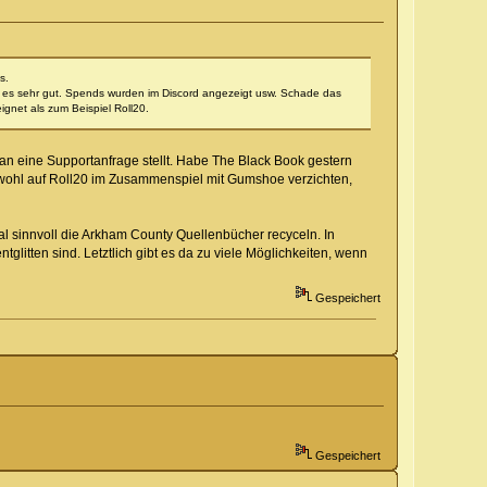
s.
ief es sehr gut. Spends wurden im Discord angezeigt usw. Schade das
gnet als zum Beispiel Roll20.
n eine Supportanfrage stellt. Habe The Black Book gestern
 wohl auf Roll20 im Zusammenspiel mit Gumshoe verzichten,
l sinnvoll die Arkham County Quellenbücher recyceln. In
glitten sind. Letztlich gibt es da zu viele Möglichkeiten, wenn
Gespeichert
Gespeichert