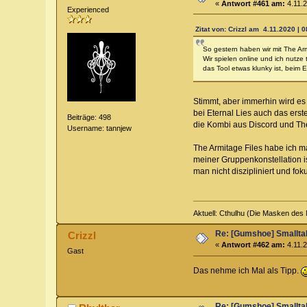
«
Antwort #461 am:
4.11.2
Experienced
Zitat von: Crizzl am 4.11.2020 | 0
So gestern haben wir mit The Ar
Wir spielen online und ich nutze
das Tool etwas klunky ist, beim
Stimmt, aber immerhin wird es
bei Eternal Lies auch das er
Beiträge: 498
die Kombi aus Discord und The
Username: tannjew
The Armitage Files habe ich m
meiner Gruppenkonstellation is
man nicht diszipliniert und fok
Aktuell: Cthulhu (Die Masken des 
Re: [Gumshoe] Smallta
Crizzl
«
Antwort #462 am:
4.11.2
Gast
Das nehme ich Mal als Tipp.
Re: [Gumshoe] Smallta