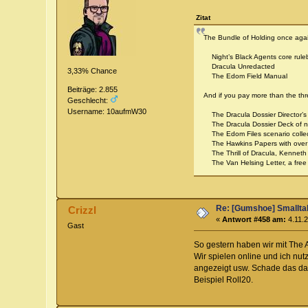
Zitat
The Bundle of Holding once again 
Night’s Black Agents core rule
Dracula Unredacted
3,33% Chance
The Edom Field Manual
Beiträge: 2.855
And if you pay more than the thres
Geschlecht:
Username: 10aufmW30
The Dracula Dossier Director’s
The Dracula Dossier Deck of no
The Edom Files scenario collec
The Hawkins Papers with over 3
The Thrill of Dracula, Kenneth Hi
The Van Helsing Letter, a free 
Re: [Gumshoe] Smallta
Crizzl
«
Antwort #458 am:
4.11.2
Gast
So gestern haben wir mit The 
Wir spielen online und ich nut
angezeigt usw. Schade das das
Beispiel Roll20.