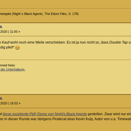
g metaplot (Night´s Black Agents, The Edom Files, S. 178)
lk
2020 | 11:00 »
Kauf wohl noch eine Weile verschieben. Es ist ja nun nicht so, dass
Double Tap
u
dig pfeif*
anned heist.
 der Unterhaltung.
lk
2020 | 16:02 »
uf
diese exzellente PbP-Demo von Night's Black Agents
gestoßen. Zwar wird nur ei
er in dieser Runde war übrigens Piratecat alias Kevin Kulp, Autor von u.a. Timewa