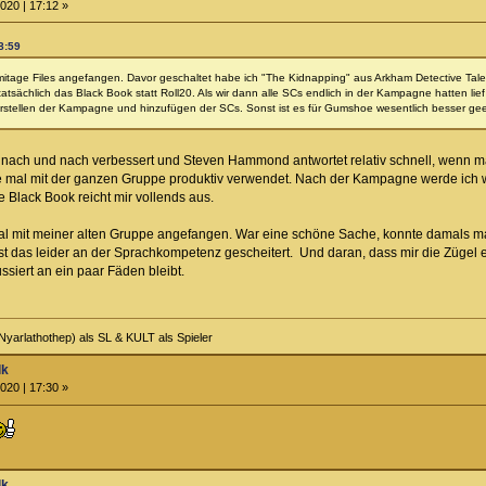
020 | 17:12 »
8:59
mitage Files angefangen. Davor geschaltet habe ich "The Kidnapping" aus Arkham Detective Tale
 tatsächlich das Black Book statt Roll20. Als wir dann alle SCs endlich in der Kampagne hatten l
 Erstellen der Kampagne und hinzufügen der SCs. Sonst ist es für Gumshoe wesentlich besser geei
 nach und nach verbessert und Steven Hammond antwortet relativ schnell, wenn ma
ste mal mit der ganzen Gruppe produktiv verwendet. Nach der Kampagne werde ich
 Black Book reicht mir vollends aus.
al mit meiner alten Gruppe angefangen. War eine schöne Sache, konnte damals ma
t das leider an der Sprachkompetenz gescheitert. Und daran, dass mir die Zügel ent
ussiert an ein paar Fäden bleibt.
Nyarlathothep) als SL & KULT als Spieler
lk
020 | 17:30 »
lk