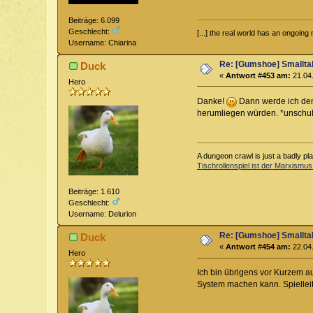
Beiträge: 6.099
Geschlecht:
[...] the real world has an ongoin
Username: Chiarina
Re: [Gumshoe] Smallta
Duck
«
Antwort #453 am:
21.04.
Hero
Danke!
Dann werde ich den 
herumliegen würden. *unschul
A dungeon crawl is just a badly pl
Tischrollenspiel ist der Marxismus
Beiträge: 1.610
Geschlecht:
Username: Delurion
Re: [Gumshoe] Smallta
Duck
«
Antwort #454 am:
22.04.
Hero
Ich bin übrigens vor Kurzem a
System machen kann. Spielleit