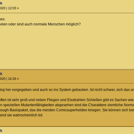
lk
020 | 12:03 »
ues:
ielen oder sind auch normale Menschen möglich?
lk
020 | 16:26 »
ing her vorgegeben und auch so ins System gebacken. Ist nicht schwer, sich das umzu
ten ist sehr groß und neben Fliegen und Eisstrahlen Schießen gibt es Sachen wi
n speziellen Mutantenfähigkeiten abgesehen sind die Charaktere ziemliche Norm
tough-Basispaket, das die meisten Comicsuperhelden kriegen. Sie können sich bei
nd sie wahrscheinlich tot.
lk