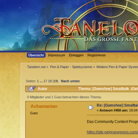
Übersicht
Impressum
Einloggen
Registrieren
Tanelorn.net
»
Pen & Paper - Spielsysteme
»
Weitere Pen & Paper Syst
Seiten:
1
...
17
18
[
19
]
Nach unten
Autor
Thema: [Gumshoe] Smalltalk (Gel
0 Mitglieder und 1 Gast betrachten dieses Thema.
Re: [Gumshoe] Smallta
Achamanian
«
Antwort #450 am:
19.04.
Gast
Das Community Content Program 
https://site.pelgranepress.c