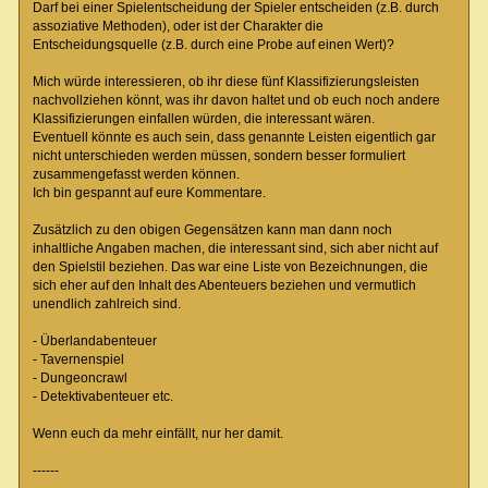
Darf bei einer Spielentscheidung der Spieler entscheiden (z.B. durch
assoziative Methoden), oder ist der Charakter die
Entscheidungsquelle (z.B. durch eine Probe auf einen Wert)?
Mich würde interessieren, ob ihr diese fünf Klassifizierungsleisten
nachvollziehen könnt, was ihr davon haltet und ob euch noch andere
Klassifizierungen einfallen würden, die interessant wären.
Eventuell könnte es auch sein, dass genannte Leisten eigentlich gar
nicht unterschieden werden müssen, sondern besser formuliert
zusammengefasst werden können.
Ich bin gespannt auf eure Kommentare.
Zusätzlich zu den obigen Gegensätzen kann man dann noch
inhaltliche Angaben machen, die interessant sind, sich aber nicht auf
den Spielstil beziehen. Das war eine Liste von Bezeichnungen, die
sich eher auf den Inhalt des Abenteuers beziehen und vermutlich
unendlich zahlreich sind.
- Überlandabenteuer
- Tavernenspiel
- Dungeoncrawl
- Detektivabenteuer etc.
Wenn euch da mehr einfällt, nur her damit.
------