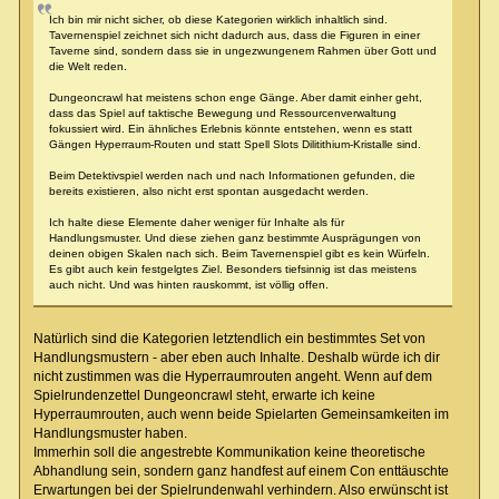
Ich bin mir nicht sicher, ob diese Kategorien wirklich inhaltlich sind.
Tavernenspiel zeichnet sich nicht dadurch aus, dass die Figuren in einer
Taverne sind, sondern dass sie in ungezwungenem Rahmen über Gott und
die Welt reden.
Dungeoncrawl hat meistens schon enge Gänge. Aber damit einher geht,
dass das Spiel auf taktische Bewegung und Ressourcenverwaltung
fokussiert wird. Ein ähnliches Erlebnis könnte entstehen, wenn es statt
Gängen Hyperraum-Routen und statt Spell Slots Dilitithium-Kristalle sind.
Beim Detektivspiel werden nach und nach Informationen gefunden, die
bereits existieren, also nicht erst spontan ausgedacht werden.
Ich halte diese Elemente daher weniger für Inhalte als für
Handlungsmuster. Und diese ziehen ganz bestimmte Ausprägungen von
deinen obigen Skalen nach sich. Beim Tavernenspiel gibt es kein Würfeln.
Es gibt auch kein festgelgtes Ziel. Besonders tiefsinnig ist das meistens
auch nicht. Und was hinten rauskommt, ist völlig offen.
Natürlich sind die Kategorien letztendlich ein bestimmtes Set von
Handlungsmustern - aber eben auch Inhalte. Deshalb würde ich dir
nicht zustimmen was die Hyperraumrouten angeht. Wenn auf dem
Spielrundenzettel Dungeoncrawl steht, erwarte ich keine
Hyperraumrouten, auch wenn beide Spielarten Gemeinsamkeiten im
Handlungsmuster haben.
Immerhin soll die angestrebte Kommunikation keine theoretische
Abhandlung sein, sondern ganz handfest auf einem Con enttäuschte
Erwartungen bei der Spielrundenwahl verhindern. Also erwünscht ist