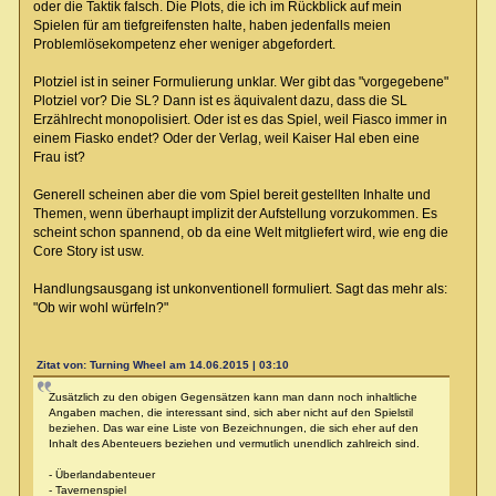
oder die Taktik falsch. Die Plots, die ich im Rückblick auf mein
Spielen für am tiefgreifensten halte, haben jedenfalls meien
Problemlösekompetenz eher weniger abgefordert.
Plotziel ist in seiner Formulierung unklar. Wer gibt das "vorgegebene"
Plotziel vor? Die SL? Dann ist es äquivalent dazu, dass die SL
Erzählrecht monopolisiert. Oder ist es das Spiel, weil Fiasco immer in
einem Fiasko endet? Oder der Verlag, weil Kaiser Hal eben eine
Frau ist?
Generell scheinen aber die vom Spiel bereit gestellten Inhalte und
Themen, wenn überhaupt implizit der Aufstellung vorzukommen. Es
scheint schon spannend, ob da eine Welt mitgliefert wird, wie eng die
Core Story ist usw.
Handlungsausgang ist unkonventionell formuliert. Sagt das mehr als:
"Ob wir wohl würfeln?"
Zitat von: Turning Wheel am 14.06.2015 | 03:10
Zusätzlich zu den obigen Gegensätzen kann man dann noch inhaltliche
Angaben machen, die interessant sind, sich aber nicht auf den Spielstil
beziehen. Das war eine Liste von Bezeichnungen, die sich eher auf den
Inhalt des Abenteuers beziehen und vermutlich unendlich zahlreich sind.
- Überlandabenteuer
- Tavernenspiel