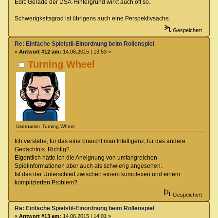
Edit: Gerade der DSA-Hintergrund wirkt auch oft so.
Schwerigkeitsgrad ist übrigens auch eine Perspektivsache.
Gespeichert
Re: Einfache Spielstil-Einordnung beim Rollenspiel
«
Antwort #12 am:
14.06.2015 | 13:53 »
Turning Wheel
Username: Turning Wheel
Ich verstehe, für das eine braucht man Intelligenz, für das andere
Gedächtnis. Richtig?
Eigentlich hätte ich die Aneignung von umfangreichen
Spielinformationen aber auch als schwierig angesehen.
Ist das der Unterschied zwischen einem komplexen und einem
komplizierten Problem?
Gespeichert
Re: Einfache Spielstil-Einordnung beim Rollenspiel
«
Antwort #13 am:
14.06.2015 | 14:01 »