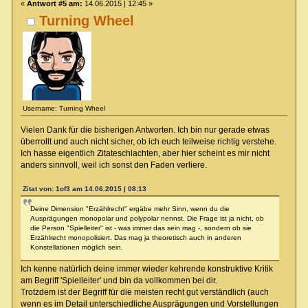
«
Antwort #5 am:
14.06.2015 | 12:45 »
Turning Wheel
Username: Turning Wheel
Vielen Dank für die bisherigen Antworten. Ich bin nur gerade etwas
überrollt und auch nicht sicher, ob ich euch teilweise richtig verstehe.
Ich hasse eigentlich Zitateschlachten, aber hier scheint es mir nicht
anders sinnvoll, weil ich sonst den Faden verliere.
Zitat von: 1of3 am 14.06.2015 | 08:13
Deine Dimension "Erzählrecht" ergäbe mehr Sinn, wenn du die
Ausprägungen monopolar und polypolar nennst. Die Frage ist ja nicht, ob
die Person "Spielleiter" ist - was immer das sein mag -, sondern ob sie
Erzählrecht monopolisiert. Das mag ja theoretisch auch in anderen
Konstellationen möglich sein.
Ich kenne natürlich deine immer wieder kehrende konstruktive Kritik
am Begriff 'Spielleiter' und bin da vollkommen bei dir.
Trotzdem ist der Begriff für die meisten recht gut verständlich (auch
wenn es im Detail unterschiedliche Ausprägungen und Vorstellungen