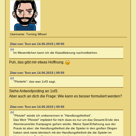
Username: Turning Wheel
Zitat von: Text am 14.06.2015 | 09:50
Im Wesentlichen kann ich die Klassifizierung nachvollziehen.
Puh, das gibt mir etwas Hoffnung.
Zitat von: Text am 14.06.2015 | 09:50
"Plottiefe": das was 1of3 sagt.
Siehe Antwortposting an 1of3.
Aber auch an dich die Frage: Wie kann es besser formuliert werden?
Zitat von: Text am 14.06.2015 | 09:50
"Plotziel" würde ich umbenennen in "Handlungsfreiheit".
Das Wort "Plotziel" impliziert für mich dass es nur um das Gesamt-Ende des
Abenteuers/der Kampagne gehen würde. Meine Spiel-Erfahrung aus der
Praxis ist aber: die Handlungsfreiheit die die Spieler in den großen Dingen
haben sind meist identisch mit der Handlungsfreiheit die die Spieler im