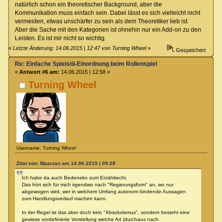
natürlich schon ein theoretischer Background, aber die
Kommunikation muss einfach sein. Dabei lässt es sich vielleicht nicht
vermeiden, etwas unschärfer zu sein als dem Theoretiker lieb ist.
Aber die Sache mit den Kategorien ist ohnehin nur ein Add-on zu den
Leisten. Es ist mir nicht so wichtig.
«
Letzte Änderung: 14.06.2015 | 12:47 von Turning Wheel
»
Gespeichert
Re: Einfache Spielstil-Einordnung beim Rollenspiel
«
Antwort #6 am:
14.06.2015 | 12:58 »
Turning Wheel
Username: Turning Wheel
Zitat von: Maarzan am 14.06.2015 | 09:28
Ich habe da auch Bedenekn zum Erzählrecht.
Das hört sich für mich irgendwo nach "Regierungsform" an, wo nur
abgewogen wird, wer in welchem Umfang autonom bindende Aussagen
zum Handlungsverlauf machen kann.
In der Regel ist das aber doch kein "Absolutismus", sondern besteht eine
gewisse vordefinierte Vorstellung welche Art (durchaus nach