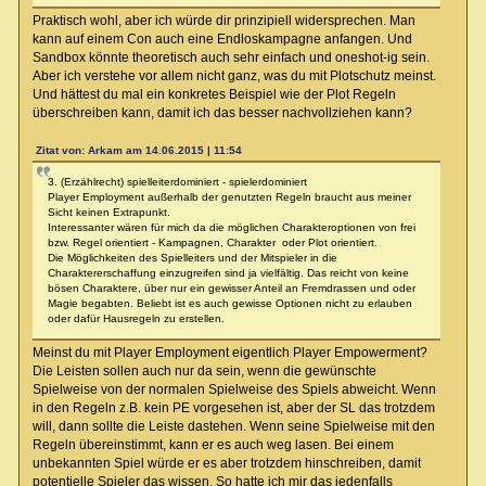
Praktisch wohl, aber ich würde dir prinzipiell widersprechen. Man
kann auf einem Con auch eine Endloskampagne anfangen. Und
Sandbox könnte theoretisch auch sehr einfach und oneshot-ig sein.
Aber ich verstehe vor allem nicht ganz, was du mit Plotschutz meinst.
Und hättest du mal ein konkretes Beispiel wie der Plot Regeln
überschreiben kann, damit ich das besser nachvollziehen kann?
Zitat von: Arkam am 14.06.2015 | 11:54
3. (Erzählrecht) spielleiterdominiert - spielerdominiert
Player Employment außerhalb der genutzten Regeln braucht aus meiner
Sicht keinen Extrapunkt.
Interessanter wären für mich da die möglichen Charakteroptionen von frei
bzw. Regel orientiert - Kampagnen, Charakter oder Plot orientiert.
Die Möglichkeiten des Spielleiters und der Mitspieler in die
Charaktererschaffung einzugreifen sind ja vielfältig. Das reicht von keine
bösen Charaktere, über nur ein gewisser Anteil an Fremdrassen und oder
Magie begabten. Beliebt ist es auch gewisse Optionen nicht zu erlauben
oder dafür Hausregeln zu erstellen.
Meinst du mit Player Employment eigentlich Player Empowerment?
Die Leisten sollen auch nur da sein, wenn die gewünschte
Spielweise von der normalen Spielweise des Spiels abweicht. Wenn
in den Regeln z.B. kein PE vorgesehen ist, aber der SL das trotzdem
will, dann sollte die Leiste dastehen. Wenn seine Spielweise mit den
Regeln übereinstimmt, kann er es auch weg lasen. Bei einem
unbekannten Spiel würde er es aber trotzdem hinschreiben, damit
potentielle Spieler das wissen. So hatte ich mir das jedenfalls