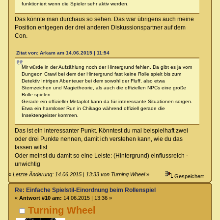
funktioniert wenn die Spieler sehr aktiv werden.
Das könnte man durchaus so sehen. Das war übrigens auch meine
Position entgegen der drei anderen Diskussionspartner auf dem
Con.
Zitat von: Arkam am 14.06.2015 | 11:54
Mir würde in der Aufzählung noch der Hintergrund fehlen. Da gibt es ja vom
Dungeon Crawl bei dem der Hintergrund fast keine Rolle spielt bis zum
Detektiv Intrigen Abenteuer bei dem sowohl der Fluff, also etwa
Sternzeichen und Magietheorie, als auch die offiziellen NPCs eine große
Rolle spielen.
Gerade ein offizieller Metaplot kann da für interessante Situationen sorgen.
Etwa ein harmloser Run in Chikago während offiziell gerade die
Insektengeister kommen.
Das ist ein interessanter Punkt. Könntest du mal beispielhaft zwei
oder drei Punkte nennen, damit ich verstehen kann, wie du das
fassen willst.
Oder meinst du damit so eine Leiste: (Hintergrund) einflussreich -
unwichtig
«
Letzte Änderung: 14.06.2015 | 13:33 von Turning Wheel
»
Gespeichert
Re: Einfache Spielstil-Einordnung beim Rollenspiel
«
Antwort #10 am:
14.06.2015 | 13:36 »
Turning Wheel