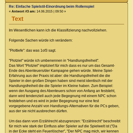
Re: Einfache Spielstil-Einordnung beim Rollenspiel
«
Antwort #3 am:
14.06.2015 | 09:50 »
Text
Im Wesentlichen kann ich die Klassifizierung nachvollziehen.
Folgende Sachen würde ich verändern:
"Plottiefe": das was 1of3 sagt.
"Plotziel" würde ich umbenennen in "Handlungsfreiheit".
Das Wort "Plotziel" impliziert für mich dass es nur um das Gesamt-
Ende des Abenteuers/der Kampagne gehen würde. Meine Spiel-
Erfahrung aus der Praxis ist aber: die Handlungsfreiheit die die
Spieler in den großen Dingen haben sind meist identisch mit der
Handlungsfreiheit die die Spieler im Kleine haben. Zum Beispiel:
wenn der Ausgang des Abenteuers schon von Anfang an feststeht,
dann wird tendenziell auch jede Begegnung mit einem NPC schon
feststehen und es wird in jeder Begegnung nur eine fest
vorgegebene Anzahl von Handlungs-Alternativen für die PCs geben,
aus der sie nicht ausbrechen dürfen.
Um das dann vom Erzählrecht abzugrenzen: "Erzählrecht" beschreibt
für mich wie stark der Einfluss aller Spieler auf die Spielwelt ist ("Da
in der Ecke steht ein Feuerlöscher", "Der NPC mag mich, wir kennen