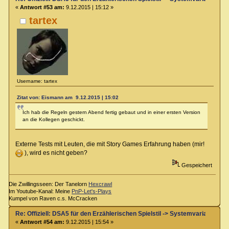
«
Antwort #53 am:
9.12.2015 | 15:12 »
tartex
Username: tartex
Zitat von: Eismann am 9.12.2015 | 15:02
Ich hab die Regeln gestern Abend fertig gebaut und in einer ersten Version
an die Kollegen geschickt.
Externe Tests mit Leuten, die mit Story Games Erfahrung haben (mir!
), wird es nicht geben?
Gespeichert
Die Zwillingsseen: Der Tanelorn
Hexcrawl
Im Youtube-Kanal: Meine
PnP-Let's-Plays
Kumpel von Raven c.s. McCracken
Re: Offiziell: DSA5 für den Erzählerischen Spielstil -> Systemvariante 
«
Antwort #54 am:
9.12.2015 | 15:54 »