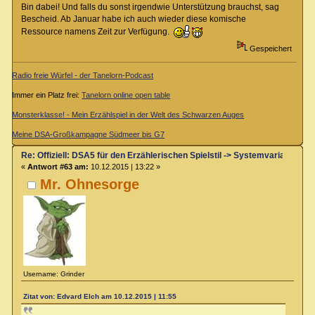
Bin dabei! Und falls du sonst irgendwie Unterstützung brauchst, sag
Bescheid. Ab Januar habe ich auch wieder diese komische
Ressource namens Zeit zur Verfügung.
Gespeichert
Radio freie Würfel - der Tanelorn-Podcast
Immer ein Platz frei:
Tanelorn online open table
Monsterklasse! - Mein Erzählspiel in der Welt des Schwarzen Auges
Meine DSA-Großkampagne Südmeer bis G7
Re: Offiziell: DSA5 für den Erzählerischen Spielstil -> Systemvariante 
«
Antwort #63 am:
10.12.2015 | 13:22 »
Mr. Ohnesorge
Username: Grinder
Zitat von: Edvard Elch am 10.12.2015 | 11:55