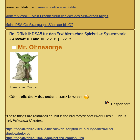
Immer ein Platz frei:
Tanelorn online open table
Monsterklasse! - Mein Erzählspiel in der Welt des Schwarzen Auges
Meine DSA-Großkampagne Südmeer bis G7
Re: Offiziell: DSA5 für den Erzählerischen Spielstil -> Systemvariante 
«
Antwort #67 am:
10.12.2015 | 15:29 »
Mr. Ohnesorge
Username: Grinder
Oder treffe die Entscheidung ganz bewusst.
Gespeichert
"These things are romanticized, but in the end they're only colorful lies." - This Is
Hell,
Polygraph Cheaters
https://negativeblack.itch.io/the-sunken-scriptorium-a-dungeoncrawl-for-
shadowdark-rpg
https://negativeblack.itch.io/against-the-saurian-king