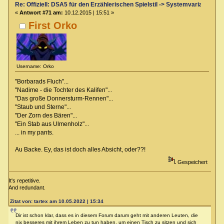
Re: Offiziell: DSA5 für den Erzählerischen Spielstil -> Systemvariante 
«
Antwort #71 am:
10.12.2015 | 15:51 »
First Orko
Username: Orko
"Borbarads Fluch"...
"Nadime - die Tochter des Kalifen"...
"Das große Donnersturm-Rennen"...
"Staub und Sterne"...
"Der Zorn des Bären"...
"Ein Stab aus Ulmenholz"...
... in my pants.
Au Backe. Ey, das ist doch alles Absicht, oder??!
Gespeichert
It's repetitive.
And redundant.
Zitat von: tartex am 10.05.2022 | 15:34
Dir ist schon klar, dass es in diesem Forum darum geht mit anderen Leuten, die
nix besseres mit ihrem Leben zu tun haben, um einen Tisch zu sitzen und sich