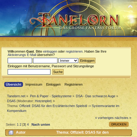
Willkommen
Gast
. Bitte
einloggen
oder
registrieren
. Haben Sie Ihre
Aktivierungs E-Mail
übersehen?
Einloggen mit Benutzername, Passwort und Sitzungslänge
Übersicht
Impressum
Einloggen
Registrieren
Tanelorn.net
»
Pen & Paper - Spielsysteme
»
DSA - Das schwarze Auge
»
DSA5
(Moderator:
Hotzenplot
) »
Thema:
Offiziell: DSA5 für den Erzählerischen Spielstil -> Systemvariante im
Kompendium
« vorheriges
nächstes »
DRUCKEN
Seiten:
1
2
[
3
]
4
Nach unten
Autor
Thema: Offiziell: DSA5 für den