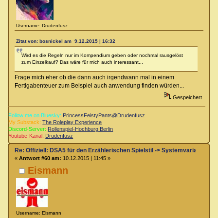
Username: Drudenfusz
Zitat von: bosnickel am 9.12.2015 | 16:32
Wird es die Regeln nur im Kompendium geben oder nochmal rausgelöst
zum Einzelkauf? Das wäre für mich auch interessant...
Frage mich eher ob die dann auch irgendwann mal in einem
Fertigabenteuer zum Beispiel auch anwendung finden würden...
Gespeichert
Follow me on Bluesky:
PrincessFeistyPants@Drudenfusz
My Substack:
The Roleplay Experience
Discord-Server:
Rollenspiel-Hochburg Berlin
Youtube-Kanal:
Drudenfusz
Re: Offiziell: DSA5 für den Erzählerischen Spielstil -> Systemvariante 
«
Antwort #60 am:
10.12.2015 | 11:45 »
Eismann
Username: Eismann