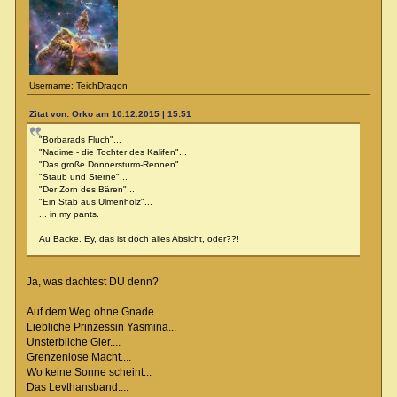
Username: TeichDragon
Zitat von: Orko am 10.12.2015 | 15:51
"Borbarads Fluch"...
"Nadime - die Tochter des Kalifen"...
"Das große Donnersturm-Rennen"...
"Staub und Sterne"...
"Der Zorn des Bären"...
"Ein Stab aus Ulmenholz"...
... in my pants.
Au Backe. Ey, das ist doch alles Absicht, oder??!
Ja, was dachtest DU denn?
Auf dem Weg ohne Gnade...
Liebliche Prinzessin Yasmina...
Unsterbliche Gier....
Grenzenlose Macht....
Wo keine Sonne scheint...
Das Levthansband....