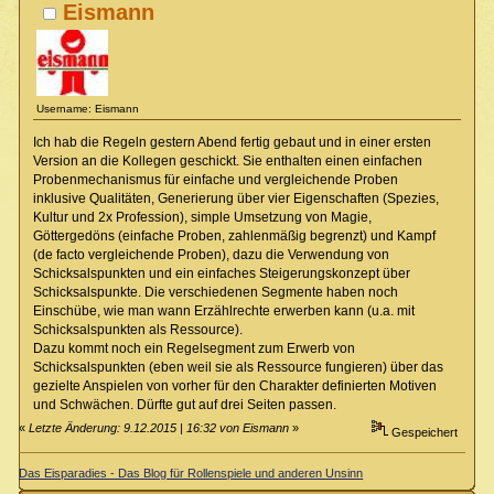
Eismann
Username: Eismann
Ich hab die Regeln gestern Abend fertig gebaut und in einer ersten
Version an die Kollegen geschickt. Sie enthalten einen einfachen
Probenmechanismus für einfache und vergleichende Proben
inklusive Qualitäten, Generierung über vier Eigenschaften (Spezies,
Kultur und 2x Profession), simple Umsetzung von Magie,
Göttergedöns (einfache Proben, zahlenmäßig begrenzt) und Kampf
(de facto vergleichende Proben), dazu die Verwendung von
Schicksalspunkten und ein einfaches Steigerungskonzept über
Schicksalspunkte. Die verschiedenen Segmente haben noch
Einschübe, wie man wann Erzählrechte erwerben kann (u.a. mit
Schicksalspunkten als Ressource).
Dazu kommt noch ein Regelsegment zum Erwerb von
Schicksalspunkten (eben weil sie als Ressource fungieren) über das
gezielte Anspielen von vorher für den Charakter definierten Motiven
und Schwächen. Dürfte gut auf drei Seiten passen.
«
Letzte Änderung: 9.12.2015 | 16:32 von Eismann
»
Gespeichert
Das Eisparadies - Das Blog für Rollenspiele und anderen Unsinn