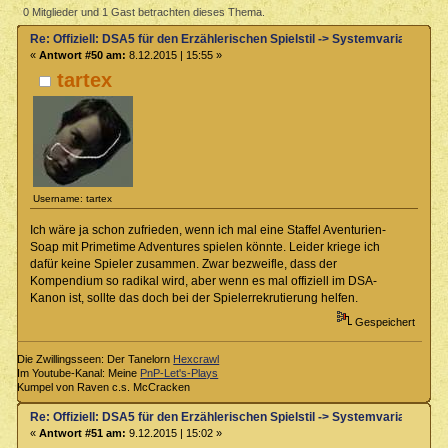
Erzählerischen Spielstil -> Systemvariante im Kompendium (Gelesen
0 Mitglieder und 1 Gast betrachten dieses Thema.
29122 mal)
Re: Offiziell: DSA5 für den Erzählerischen Spielstil -> Systemvariante 
«
Antwort #50 am:
8.12.2015 | 15:55 »
tartex
Username: tartex
Ich wäre ja schon zufrieden, wenn ich mal eine Staffel Aventurien-
Soap mit Primetime Adventures spielen könnte. Leider kriege ich
dafür keine Spieler zusammen. Zwar bezweifle, dass der
Kompendium so radikal wird, aber wenn es mal offiziell im DSA-
Kanon ist, sollte das doch bei der Spielerrekrutierung helfen.
Gespeichert
Die Zwillingsseen: Der Tanelorn
Hexcrawl
Im Youtube-Kanal: Meine
PnP-Let's-Plays
Kumpel von Raven c.s. McCracken
Re: Offiziell: DSA5 für den Erzählerischen Spielstil -> Systemvariante 
«
Antwort #51 am:
9.12.2015 | 15:02 »