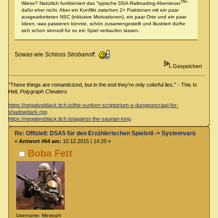
TM
Wieso? Natürlich funktioniert das "typische DSA-Railroading-Abenteuer
"
dafür eher nicht. Aber ein Konflikt zwischen 2+ Fraktionen mit ein paar
ausgearbeiteten NSC (inklusive Motivationen), ein paar Orte und ein paar
Ideen, was passieren könnte, schön zusamengestellt und illustriert dürfte
sich schon sinnvoll für so ein Spiel verkaufen lassen.
Sowas wie
Schloss Strobanoff
.
Gespeichert
"These things are romanticized, but in the end they're only colorful lies." - This Is
Hell,
Polygraph Cheaters
https://negativeblack.itch.io/the-sunken-scriptorium-a-dungeoncrawl-for-
shadowdark-rpg
https://negativeblack.itch.io/against-the-saurian-king
Re: Offiziell: DSA5 für den Erzählerischen Spielstil -> Systemvariante 
«
Antwort #64 am:
10.12.2015 | 14:20 »
Boba Fett
Username: Mestoph