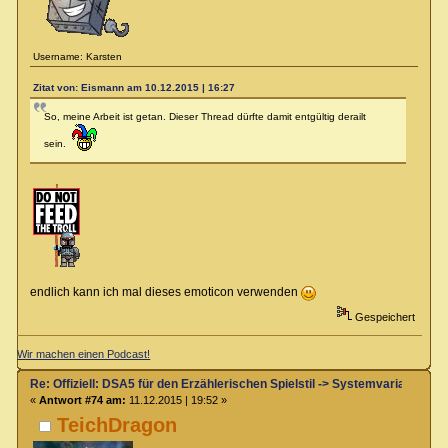
Username: Karsten
Zitat von: Eismann am 10.12.2015 | 16:27
So, meine Arbeit ist getan. Dieser Thread dürfte damit entgültig derailt
sein.
endlich kann ich mal dieses emoticon verwenden
Gespeichert
Wir machen einen Podcast!
Re: Offiziell: DSA5 für den Erzählerischen Spielstil -> Systemvariante 
«
Antwort #74 am:
11.12.2015 | 19:52 »
TeichDragon