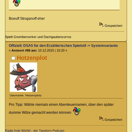
Boeuff Stroganoff eher
Gespeichert
Spielt Gnomberserker und Dachgaubenzorros
Offiziell: DSA5 für den Erzählerischen Spielstil -> Systemvariante im K
«
Antwort #66 am:
10.12.2015 | 15:20 »
Hotzenplot
Username: Hotzenplotz
Pro Tipp: Wähle niemals einen Abenteuernamen, über den später
dumme Witze gemacht werden können
Gespeichert
Radio freie Würfel - der Tanelorn-Podcast