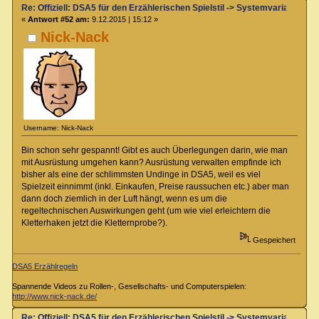
Re: Offiziell: DSA5 für den Erzählerischen Spielstil -> Systemvariante 
«
Antwort #52 am:
9.12.2015 | 15:12 »
Nick-Nack
Username: Nick-Nack
Bin schon sehr gespannt! Gibt es auch Überlegungen darin, wie man
mit Ausrüstung umgehen kann? Ausrüstung verwalten empfinde ich
bisher als eine der schlimmsten Undinge in DSA5, weil es viel
Spielzeit einnimmt (inkl. Einkaufen, Preise raussuchen etc.) aber man
dann doch ziemlich in der Luft hängt, wenn es um die
regeltechnischen Auswirkungen geht (um wie viel erleichtern die
Kletterhaken jetzt die Kletternprobe?).
Gespeichert
DSA5 Erzählregeln
Spannende Videos zu Rollen-, Gesellschafts- und Computerspielen:
http://www.nick-nack.de/
Re: Offiziell: DSA5 für den Erzählerischen Spielstil -> Systemvariante 