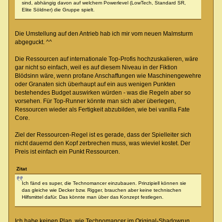
sind, abhängig davon auf welchem Powerlevel (LowTech, Standard SR,
Elite Söldner) die Gruppe spielt.
Die Umstellung auf den Antrieb hab ich mir vom neuen Malmsturm
abgeguckt. ^^
Die Ressourcen auf internationale Top-Profis hochzuskalieren, wäre
gar nicht so einfach, weil es auf diesem Niveau in der Fiktion
Blödsinn wäre, wenn profane Anschaffungen wie Maschinengewehre
oder Granaten sich überhaupt auf ein aus wenigen Punkten
bestehendes Budget auswirken würden - was die Regeln aber so
vorsehen. Für Top-Runner könnte man sich aber überlegen,
Ressourcen wieder als Fertigkeit abzubilden, wie bei vanilla Fate
Core.
Ziel der Ressourcen-Regel ist es gerade, dass der Spielleiter sich
nicht dauernd den Kopf zerbrechen muss, was wieviel kostet. Der
Preis ist einfach ein Punkt Ressourcen.
Zitat
Ich fänd es super, die Technomancer einzubauen. Prinzipiell können sie
das gleiche wie Decker bzw. Rigger, brauchen aber keine technischen
Hilfsmittel dafür. Das könnte man über das Konzept festlegen.
Ich habe keinen Plan, wie Technomancer im Original-Shadowrun