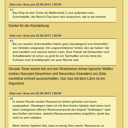
Zitat von: Azzu am 22.06.2017 | 08:50
Das Ding ist eine Tonfa mit Waffenstufe 2 und außerdem eine
Schockwaffe, der Rent-A-Cop kann sich aussuchen, wie er sie einsetzt.
Danke für die Klarstellung.
Zitat von: Azzu am 22.06.2017 | 08:50
Bei uns wurden Schockwaffen bisher ganz überwiegend zum Erschaffen
von Vorteilen eingesetzt. Ein ungeschriebener Vorteil, den sie haben: Sie
sind handlich und machen keinen Lärm. Eine Pistole mit Gelmunition und
Schalldämpfer ist schon zu groß für ein Tarnhalfter und du hörst die
Schüsse trotz Schalldämpfer ein paar Räume weit.
Gerade Taser waren bei uns bei Shadowrun immer typische Waffen
(neben Narcojet-Gewehren und Neurostun-Granaten) um Ziele
nonlethal schnell auszuschalten. Gut, das mit dem Lärm ist ein
Argument.
Zitat von: Azzu am 22.06.2017 | 08:50
In meiner Runde wurden Ressourcen bisher gehortet und kaum
ausgegeben. Deswegen habe ich mit dem letzten Update statt eines nach
oben unbegrenzt offenen Ressourcenpools den Aspekt "Geldsegen" statt
des fünften (sechsten, siebten) Ressourcenpunktes eingeführt, damit das
nicht zu sehr eskaliert.
Mach deinen Spielern klar, dass es wenig Sinn macht, Ressourcen zu