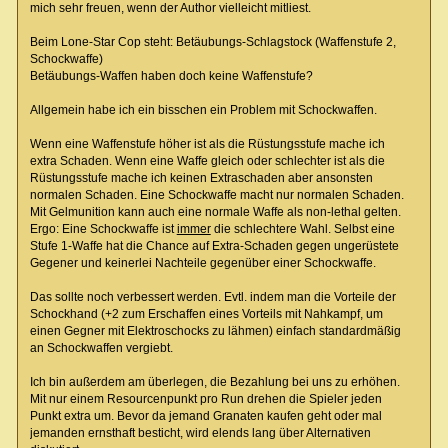
mich sehr freuen, wenn der Author vielleicht mitliest.
Beim Lone-Star Cop steht: Betäubungs-Schlagstock (Waffenstufe 2,
Schockwaffe)
Betäubungs-Waffen haben doch keine Waffenstufe?
Allgemein habe ich ein bisschen ein Problem mit Schockwaffen.
Wenn eine Waffenstufe höher ist als die Rüstungsstufe mache ich
extra Schaden. Wenn eine Waffe gleich oder schlechter ist als die
Rüstungsstufe mache ich keinen Extraschaden aber ansonsten
normalen Schaden. Eine Schockwaffe macht nur normalen Schaden.
Mit Gelmunition kann auch eine normale Waffe als non-lethal gelten.
Ergo: Eine Schockwaffe ist
immer
die schlechtere Wahl. Selbst eine
Stufe 1-Waffe hat die Chance auf Extra-Schaden gegen ungerüstete
Gegener und keinerlei Nachteile gegenüber einer Schockwaffe.
Das sollte noch verbessert werden. Evtl. indem man die Vorteile der
Schockhand (+2 zum Erschaffen eines Vorteils mit Nahkampf, um
einen Gegner mit Elektroschocks zu lähmen) einfach standardmäßig
an Schockwaffen vergiebt.
Ich bin außerdem am überlegen, die Bezahlung bei uns zu erhöhen.
Mit nur einem Resourcenpunkt pro Run drehen die Spieler jeden
Punkt extra um. Bevor da jemand Granaten kaufen geht oder mal
jemanden ernsthaft besticht, wird elends lang über Alternativen