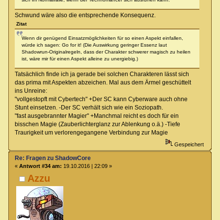
Schwund wäre also die entsprechende Konsequenz.
Zitat
Wenn dir genügend Einsatzmöglichkeiten für so einen Aspekt einfallen,
würde ich sagen: Go for it! (Die Auswirkung geringer Essenz laut
Shadowrun-Originalregeln, dass der Charakter schwerer magisch zu heilen
ist, wäre mir für einen Aspekt alleine zu unergiebig.)
Tatsächlich finde ich ja gerade bei solchen Charakteren lässt sich
das prima mit Aspekten abzeichen. Mal aus dem Ärmel geschüttelt
ins Unreine:
"vollgestopft mit Cybertech" +Der SC kann Cyberware auch ohne
Stunt einsetzen. -Der SC verhält sich wie ein Soziopath.
"fast ausgebrannter Magier" +Manchmal reicht es doch für ein
bisschen Magie (Zauberlichterglanz zur Ablenkung o.ä.) -Tiefe
Traurigkeit um verlorengegangene Verbindung zur Magie
Gespeichert
Re: Fragen zu ShadowCore
«
Antwort #34 am:
19.10.2016 | 22:09 »
Azzu