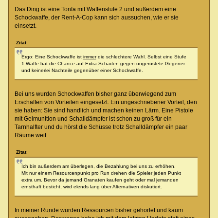
Das Ding ist eine Tonfa mit Waffenstufe 2 und außerdem eine
Schockwaffe, der Rent-A-Cop kann sich aussuchen, wie er sie
einsetzt.
Zitat
Ergo: Eine Schockwaffe ist
immer
die schlechtere Wahl. Selbst eine Stufe
1-Waffe hat die Chance auf Extra-Schaden gegen ungerüstete Gegener
und keinerlei Nachteile gegenüber einer Schockwaffe.
Bei uns wurden Schockwaffen bisher ganz überwiegend zum
Erschaffen von Vorteilen eingesetzt. Ein ungeschriebener Vorteil, den
sie haben: Sie sind handlich und machen keinen Lärm. Eine Pistole
mit Gelmunition und Schalldämpfer ist schon zu groß für ein
Tarnhalfter und du hörst die Schüsse trotz Schalldämpfer ein paar
Räume weit.
Zitat
Ich bin außerdem am überlegen, die Bezahlung bei uns zu erhöhen.
Mit nur einem Resourcenpunkt pro Run drehen die Spieler jeden Punkt
extra um. Bevor da jemand Granaten kaufen geht oder mal jemanden
ernsthaft besticht, wird elends lang über Alternativen diskutiert.
In meiner Runde wurden Ressourcen bisher gehortet und kaum