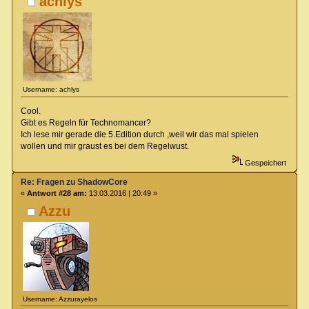
achlys
Username: achlys
Cool.
Gibt es Regeln für Technomancer?
Ich lese mir gerade die 5.Edition durch ,weil wir das mal spielen
wollen und mir graust es bei dem Regelwust.
Gespeichert
Re: Fragen zu ShadowCore
«
Antwort #28 am:
13.03.2016 | 20:49 »
Azzu
Username: Azzurayelos