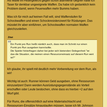
Als Waffe im Feuergefecht gegen schon alarmierte Gegner halte ich
Taser für denkbar ungeeignete Waffen. Da habe ich gedanklich kein
Problem damit, wenn Feuerwaffen mehr Bumms haben.
Was ich für mich auf keinen Fall will, sind Waffenstufen für
Schockwaffen und einen Schockresistenzwert für Rüstungen. Das
müsstet ihr aber einführen, um Schockwaffen normalen Waffen
gleichzustellen.
Zitat
Ein Punkt pro Run heißt nämlich auch, dass man im Schnitt nur einen
Punkt pro Run ausgeben kann/sollte.
Die Spieler hinterfragen daher bei jeder sich bietenden Gelegenheit "ist
das die Situation, die meinen einen Resourceneinsatz auf diesem Run wert
ist?"
Ich glaube, ihr spielt mit deutlich mehr Vorbereitung vor dem Run, als
wir!
Wichtig ist auch: Runner können Geld ausgeben, ohne Ressourcen
einzusetzen! Dann werden Ausrüstungsgegenstände als Vorteil
erschaffen oder Leute bestochen, ohne dass es hierbei +2 auf den
Wurf gibt.
Für Runs, die offensichtlich auf eine Materialschlacht und
Ressourcen-Einsätze hinauslaufen müssen, lasse ich Mr. Johnson