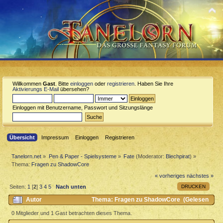
Willkommen
Gast
. Bitte
einloggen
oder
registrieren
. Haben Sie Ihre
Aktivierungs E-Mail
übersehen?
Einloggen mit Benutzername, Passwort und Sitzungslänge
Übersicht
Impressum
Einloggen
Registrieren
Tanelorn.net
»
Pen & Paper - Spielsysteme
»
Fate
(Moderator:
Blechpirat
) »
Thema:
Fragen zu ShadowCore
« vorheriges
nächstes »
DRUCKEN
Seiten:
1
[
2
]
3
4
5
Nach unten
Autor
Thema: Fragen zu ShadowCore (Gelesen
33794 mal)
0 Mitglieder und 1 Gast betrachten dieses Thema.