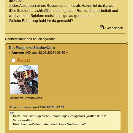
diskutiert.
Jedes Ausgeben eines Resourcenpunkts als Haken tut richtig weh
(Der Spieler hat schließlich einen ganzen Run dafür gearbeitet) und
wird von den Spielern meist nicht gut aufgenommen.
Welche Erfahrung habt ihr da gemacht?
Gespeichert
Chefredakteur des neuen Myranor.
Re: Fragen zu ShadowCore
«
Antwort #40 am:
22.06.2017 | 08:50 »
Azzu
Username: Azzurayelos
Zitat von: aikar am 22.06.2017 | 07:56
Beim Lone-Star Cop steht: Betäubungs-Schlagstock (Waffenstufe 2,
Schockwaffe)
Betäubungs-Waffen haben doch keine Waffenstufe?