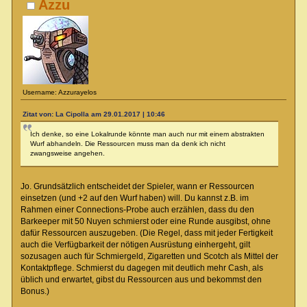
Azzu
Username: Azzurayelos
Zitat von: La Cipolla am 29.01.2017 | 10:46
Ich denke, so eine Lokalrunde könnte man auch nur mit einem abstrakten
Wurf abhandeln. Die Ressourcen muss man da denk ich nicht
zwangsweise angehen.
Jo. Grundsätzlich entscheidet der Spieler, wann er Ressourcen
einsetzen (und +2 auf den Wurf haben) will. Du kannst z.B. im
Rahmen einer Connections-Probe auch erzählen, dass du den
Barkeeper mit 50 Nuyen schmierst oder eine Runde ausgibst, ohne
dafür Ressourcen auszugeben. (Die Regel, dass mit jeder Fertigkeit
auch die Verfügbarkeit der nötigen Ausrüstung einhergeht, gilt
sozusagen auch für Schmiergeld, Zigaretten und Scotch als Mittel der
Kontaktpflege. Schmierst du dagegen mit deutlich mehr Cash, als
üblich und erwartet, gibst du Ressourcen aus und bekommst den
Bonus.)