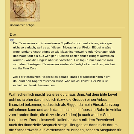
Username: achlys
Zitat
Die Ressourcen auf internationale Top-Profis hochzuskalieren, wäre gar
nicht so einfach, weil es auf diesem Niveau in der Fiktion Blödsinn wäre,
wenn profane Anschaffungen wie Maschinengewehre oder Granaten sich
überhaupt auf ein aus wenigen Punkten bestehendes Budget auswirken
würden - was die Regeln aber so vorsehen. Für Top-Runner könnte man
sich aber überlegen, Ressourcen wieder als Fertigkeit abzubilden, wie bei
vanilla Fate Core.
Ziel der Ressourcen-Regel ist es gerade, dass der Spielleiter sich nicht
dauernd den Kopf zerbrechen muss, was wieviel kostet. Der Preis ist
einfach ein Punkt Ressourcen.
Wahrscheinlich macht letzteres durchaus Sinn. Auf dem Elite Level
geht es ja eher darum, ob ich (bzw. die Gruppe) einen Airbus
finanziert bekomme, sodass ich als Rigger da mein Einsatzfahrzeug
mitnehmen kann und auch dann noch eine hübesche Bahn in Anfrika
zum Landen finde, die (bzw. sie zu finden) ja auch wieder Geld
kostet, usw.. Das ist insoweit skalierbar, dass mit dem Powerlevel
auch der finanzielle Anspruch steigt. Hier geht es dann nicht darum,
die Standardwaffe auf Vordermann zu bringen, sondern Ausgaben für