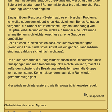
Wir hatten heute eine ShadowCore-Runde und viel Spaß damit. Alle
Spieler (Alles erfahrene SRunner mit leichter bis umfangreicher Fate-
Erfahrung) waren sehr angetan.
Einzig mit dem Resourcen-System gab es ein bisschen Probleme.
Ich wollte neben dem eigentlichen Hauptziel noch Bonus-Aufgaben
vergeben, ein Runner hat interessante Paydata unabhängig vom
Hauptziel erbeutet und einmal wollte ein Runner eine Lokalrunde
schmeißen um sich leichter Anschluss an eine Gruppe zu
ermöglichen.
Bei all diesen Punkten schien das Resourcensystem sehr grob
(Wenn eine Lokalrunde soviel kostet wie ein ganzer Standard-Run
einbringt, zahlt sie sich einfach nicht aus).
Das durch Verhandeln <Erfolgsstufen> zusätzliche Resourcenpunkte
rausspringen und man Resourcenpunkte nicht teilen kann, macht es
außerdem schwierig die Bezahlung aufzuteilen, wenn die Gruppe
kein gemeinsames Konto hat, sondern nach dem Run wieder
getrennte Wege geht.
Hier würde mich interessieren, wie ihr sowas üblicherweise regelt.
Gespeichert
Chefredakteur des neuen Myranor.