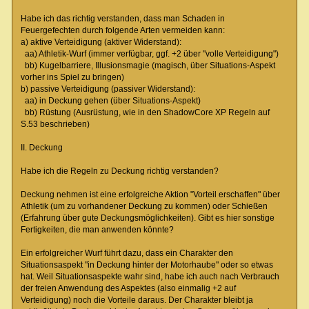
Habe ich das richtig verstanden, dass man Schaden in
Feuergefechten durch folgende Arten vermeiden kann:
a) aktive Verteidigung (aktiver Widerstand):
aa) Athletik-Wurf (immer verfügbar, ggf. +2 über "volle Verteidigung")
bb) Kugelbarriere, Illusionsmagie (magisch, über Situations-Aspekt
vorher ins Spiel zu bringen)
b) passive Verteidigung (passiver Widerstand):
aa) in Deckung gehen (über Situations-Aspekt)
bb) Rüstung (Ausrüstung, wie in den ShadowCore XP Regeln auf
S.53 beschrieben)
II. Deckung
Habe ich die Regeln zu Deckung richtig verstanden?
Deckung nehmen ist eine erfolgreiche Aktion "Vorteil erschaffen" über
Athletik (um zu vorhandener Deckung zu kommen) oder Schießen
(Erfahrung über gute Deckungsmöglichkeiten). Gibt es hier sonstige
Fertigkeiten, die man anwenden könnte?
Ein erfolgreicher Wurf führt dazu, dass ein Charakter den
Situationsaspekt "in Deckung hinter der Motorhaube" oder so etwas
hat. Weil Situationsaspekte wahr sind, habe ich auch nach Verbrauch
der freien Anwendung des Aspektes (also einmalig +2 auf
Verteidigung) noch die Vorteile daraus. Der Charakter bleibt ja