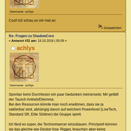
Username: achlys
Cool! Ich schau es mir mal an.
Gespeichert
Re: Fragen zu ShadowCore
«
Antwort #31 am:
19.10.2016 | 00:09 »
achlys
Username: achlys
Spontan beim Durchlesen ein paar Gedanken meinerseits: Mir gefällt
der Tausch Antrieb/Dilemma.
Bei den Resourcen könnte man noch erwähnen, dass sie ja
saklierbar sind, abhängig davon auf welchem Powerlevel (LowTech,
Standard SR, Elite Söldner) die Gruppe spielt.
Ich fänd es super, die Technomancer einzubauen. Prinzipiell können
sie das gleiche wie Decker bzw. Rigger, brauchen aber keine