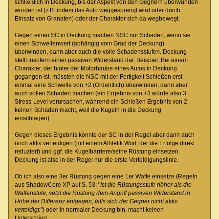
schließlich in Deckung, bis der Aspekt von den Gegnern überwunden
worden ist (z.B. indem das Auto weggesprengt wird oder durch
Einsatz von Granaten) oder der Charakter sich da wegbewegt.
Gegen einen SC in Deckung machen NSC nur Schaden, wenn sie
einen Schwellenwert (abhängig vom Grad der Deckung)
überwinden, dann aber auch die volle Schadensstufen. Deckung
stellt insofern einen passiven Widerstand dar. Beispiel: Bei einem
Charakter, der hinter der Motorhaube eines Autos in Deckung
gegangen ist, müssten die NSC mit der Fertigkeit Schießen erst
einmal eine Schwelle von +2 (Ordentlich) überwinden, dann aber
auch vollen Schaden machen (ein Ergebnis von +3 würde also 3
Stress-Level verursachen, während ein Schießen Ergebnis von 2
keinen Schaden macht, weil die Kugeln in die Deckung
einschlagen).
Gegen dieses Ergebnis könnte der SC in der Regel aber dann auch
noch aktiv verteidigen (mit einem Athletik Wurf, der die Erfolge direkt
reduziert) und ggf. die Kugelbarriere/seine Rüstung einsetzen.
Deckung ist also in der Regel nur die erste Verteidigungslinie.
Ob ich also eine 3er Rüstung gegen eine 1er Waffe einsetze (Regeln
aus ShadowCore XP auf S. 53: "
Ist die Rüstungsstufe höher als die
Waffenstufe, setzt die Rüstung dem Angriff passiven Widerstand in
Höhe der Differenz entgegen, falls sich der Gegner nicht aktiv
verteidigt.
") oder in normaler Deckung bin, macht keinen
Unterschied.