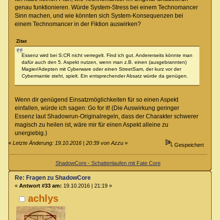
genau funktionieren. Würde System-Stress bei einem Technomancer
Sinn machen, und wie könnten sich System-Konsequenzen bei
einem Technomancer in der Fiktion auswirken?
Zitat
Essenz wird bei S:CR nicht verregelt. Find ich gut. Andererseits könnte man
dafür auch den 5. Aspekt nutzen, wenn man z.B. einen (ausgebrannten)
Magier/Adepten mit Cyberware oder einen StreetSam, der kurz vor der
Cybermantie steht, spielt. Ein entsprechender Absatz würde da genügen.
Wenn dir genügend Einsatzmöglichkeiten für so einen Aspekt
einfallen, würde ich sagen: Go for it! (Die Auswirkung geringer
Essenz laut Shadowrun-Originalregeln, dass der Charakter schwerer
magisch zu heilen ist, wäre mir für einen Aspekt alleine zu
unergiebig.)
«
Letzte Änderung: 19.10.2016 | 20:39 von Azzu
»
Gespeichert
ShadowCore - Schattenlaufen mit Fate Core
Re: Fragen zu ShadowCore
«
Antwort #33 am:
19.10.2016 | 21:19 »
achlys