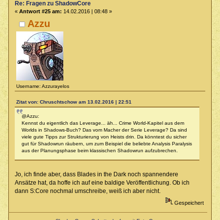
Re: Fragen zu ShadowCore
«
Antwort #25 am:
14.02.2016 | 08:48 »
Azzu
Username: Azzurayelos
Zitat von: Chruschtschow am 13.02.2016 | 22:51
@Azzu:
Kennst du eigentlich das Leverage... äh... Crime World-Kapitel aus dem
Worlds in Shadows-Buch? Das vom Macher der Serie Leverage? Da sind
viele gute Tipps zur Strukturierung von Heists drin. Da könntest du sicher
gut für Shadowrun räubern, um zum Beispiel die beliebte Analysis Paralysis
aus der Planungsphase beim klassischen Shadowrun aufzubrechen.
Jo, ich finde aber, dass Blades in the Dark noch spannendere
Ansätze hat, da hoffe ich auf eine baldige Veröffentlichung. Ob ich
dann S:Core nochmal umschreibe, weiß ich aber nicht.
Gespeichert