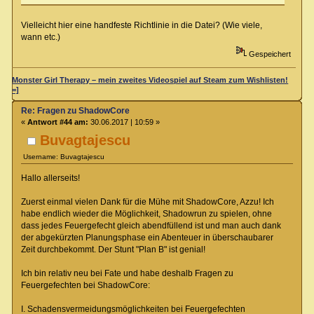
Vielleicht hier eine handfeste Richtlinie in die Datei? (Wie viele,
wann etc.)
Gespeichert
Monster Girl Therapy – mein zweites Videospiel auf Steam zum Wishlisten!
=]
Re: Fragen zu ShadowCore
«
Antwort #44 am:
30.06.2017 | 10:59 »
Buvagtajescu
Username: Buvagtajescu
Hallo allerseits!
Zuerst einmal vielen Dank für die Mühe mit ShadowCore, Azzu! Ich
habe endlich wieder die Möglichkeit, Shadowrun zu spielen, ohne
dass jedes Feuergefecht gleich abendfüllend ist und man auch dank
der abgekürzten Planungsphase ein Abenteuer in überschaubarer
Zeit durchbekommt. Der Stunt "Plan B" ist genial!
Ich bin relativ neu bei Fate und habe deshalb Fragen zu
Feuergefechten bei ShadowCore:
I. Schadensvermeidungsmöglichkeiten bei Feuergefechten