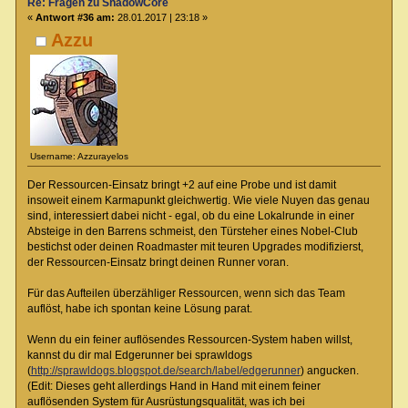
Re: Fragen zu ShadowCore
«
Antwort #36 am:
28.01.2017 | 23:18 »
Azzu
Username: Azzurayelos
Der Ressourcen-Einsatz bringt +2 auf eine Probe und ist damit
insoweit einem Karmapunkt gleichwertig. Wie viele Nuyen das genau
sind, interessiert dabei nicht - egal, ob du eine Lokalrunde in einer
Absteige in den Barrens schmeist, den Türsteher eines Nobel-Club
bestichst oder deinen Roadmaster mit teuren Upgrades modifizierst,
der Ressourcen-Einsatz bringt deinen Runner voran.
Für das Aufteilen überzähliger Ressourcen, wenn sich das Team
auflöst, habe ich spontan keine Lösung parat.
Wenn du ein feiner auflösendes Ressourcen-System haben willst,
kannst du dir mal Edgerunner bei sprawldogs
(
http://sprawldogs.blogspot.de/search/label/edgerunner
) angucken.
(Edit: Dieses geht allerdings Hand in Hand mit einem feiner
auflösenden System für Ausrüstungsqualität, was ich bei