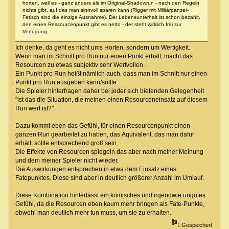
horten, weil es - ganz anders als im Original-Shadowrun - nach den Regeln
nichts gibt, auf das man sinnvoll sparen kann (Rigger mit Militärpanzer-
Fetisch sind die einzige Ausnahme). Der Lebensunterhalt ist schon bezahlt,
den einen Ressourcenpunkt gibt es netto - der steht wirklich frei zur
Verfügung.
Ich denke, da geht es nicht ums Horten, sondern um Wertigkeit.
Wenn man im Schnitt pro Run nur einen Punkt erhält, macht das
Resourcen zu etwas subjektiv sehr Wertvollen.
Ein Punkt pro Run heißt nämlich auch, dass man im Schnitt nur einen
Punkt pro Run ausgeben kann/sollte.
Die Spieler hinterfragen daher bei jeder sich bietenden Gelegenheit
"ist das die Situation, die meinen einen Resourceneinsatz auf diesem
Run wert ist?"
Dazu kommt eben das Gefühl, für einen Resourcenpunkt einen
ganzen Run gearbeitet zu haben, das Äquivalent, das man dafür
erhält, sollte entsprechend groß sein.
Die Effekte von Resourcen spiegeln das aber nach meiner Meinung
und dem meiner Spieler nicht wieder.
Die Auswirkungen entsprechen in etwa dem Einsatz eines
Fatepunktes. Diese sind aber in deutlich größerer Anzahl im Umlauf.
Diese Kombination hinterlässt ein komisches und irgendwie ungutes
Gefühl, da die Resourcen eben kaum mehr bringen als Fate-Punkte,
obwohl man deutlich mehr tun muss, um sie zu erhalten.
Gespeichert