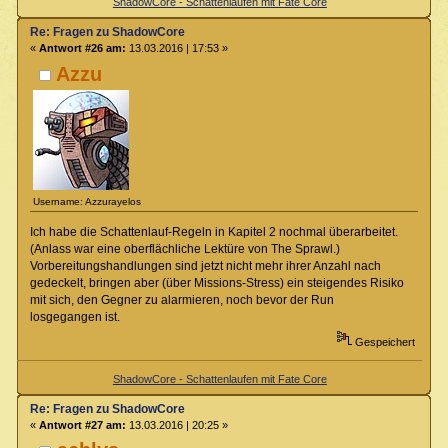
ShadowCore - Schattenlaufen mit Fate Core
Re: Fragen zu ShadowCore
«
Antwort #26 am:
13.03.2016 | 17:53 »
Azzu
Username: Azzurayelos
Ich habe die Schattenlauf-Regeln in Kapitel 2 nochmal überarbeitet.
(Anlass war eine oberflächliche Lektüre von The Sprawl.)
Vorbereitungshandlungen sind jetzt nicht mehr ihrer Anzahl nach
gedeckelt, bringen aber (über Missions-Stress) ein steigendes Risiko
mit sich, den Gegner zu alarmieren, noch bevor der Run
losgegangen ist.
Gespeichert
ShadowCore - Schattenlaufen mit Fate Core
Re: Fragen zu ShadowCore
«
Antwort #27 am:
13.03.2016 | 20:25 »