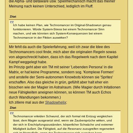
die Alpha- und Betaware usw. Spielmechanisch macht das meiner
Meinung nach keinen Unterschied, lediglich im Fluff.
Zitat
Ich habe keinen Plan, wie Technomancer im Original-Shadowrun genau
funktionieren. Würde System-Stress bei einem Technomancer Sinn
machen, und wie könnten sich System-Konsequenzen bei einem
Technomancer in der Fiktion auswirken?
Mir fehlt da auch die Spielerfahrung, weil ich zwar die Idee des
Technomancers cool finde, mich aber die originalen Regeln sowas
von abgeschreckt haben, dass ich das Regelwerk nach dem Kapitel
Kampf weggelegt habe.
Im Prinzip geht aber ein TM mit seiner 'Lebenden Persona' in die
Matrix, er hat keine Programme, sondern sog. 'Komplexe Formen'
und anstelle der Semi-autonomen Knowbots können sie 'Sprites'
erschaffen. Also das gleiche in grün, gefühlt aber halt eher ein
bisschen wie der Magier im Astralraum. (Wie Magier durch Initationen
neue Fähigkeiten aneignen können, so können TM auch Echos
durch Wandlungen bekommen.)
Ich zitiere mal aus der
Shadowhelix
:
Zitat
Technomancer erleiden Schwund, der sich formal mit Entzug vergleichen
lässt, dem Magier ausgesetzt sind, wenn sie Zaubersprüche wirken, und
der sich in Erschöpfungszuständen, körperlicher Schwäche und extremer
Müdigkeit äußert. Die Fähigkeit, auf die Resonanz zuzugreifen regeneriert
sich im Normalfalle, wenn der Technomancer sich ausruhen kann.