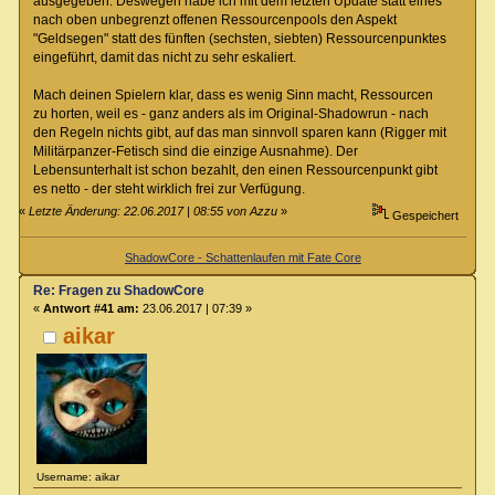
ausgegeben. Deswegen habe ich mit dem letzten Update statt eines
nach oben unbegrenzt offenen Ressourcenpools den Aspekt
"Geldsegen" statt des fünften (sechsten, siebten) Ressourcenpunktes
eingeführt, damit das nicht zu sehr eskaliert.
Mach deinen Spielern klar, dass es wenig Sinn macht, Ressourcen
zu horten, weil es - ganz anders als im Original-Shadowrun - nach
den Regeln nichts gibt, auf das man sinnvoll sparen kann (Rigger mit
Militärpanzer-Fetisch sind die einzige Ausnahme). Der
Lebensunterhalt ist schon bezahlt, den einen Ressourcenpunkt gibt
es netto - der steht wirklich frei zur Verfügung.
«
Letzte Änderung: 22.06.2017 | 08:55 von Azzu
»
Gespeichert
ShadowCore - Schattenlaufen mit Fate Core
Re: Fragen zu ShadowCore
«
Antwort #41 am:
23.06.2017 | 07:39 »
aikar
Username: aikar