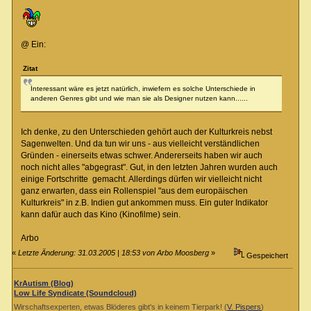
@ Ein:
Zitat
Interessant wäre es jetzt natürlich, inwiefern es solche Unterschiede in
anderen Genres gibt und wie man sie als Designer nutzen kann......
Ich denke, zu den Unterschieden gehört auch der Kulturkreis nebst
Sagenwelten. Und da tun wir uns - aus vielleicht verständlichen
Gründen - einerseits etwas schwer. Andererseits haben wir auch
noch nicht alles "abgegrast". Gut, in den letzten Jahren wurden auch
einige Fortschritte gemacht. Allerdings dürfen wir vielleicht nicht
ganz erwarten, dass ein Rollenspiel "aus dem europäischen
Kulturkreis" in z.B. Indien gut ankommen muss. Ein guter Indikator
kann dafür auch das Kino (Kinofilme) sein.
Arbo
«
Letzte Änderung: 31.03.2005 | 18:53 von Arbo Moosberg
»
Gespeichert
KrAutism (Blog)
Low Life Syndicate (Soundcloud)
Wirschaftsexperten, etwas Blöderes gibt's in keinem Tierpark! (
V. Pispers
)