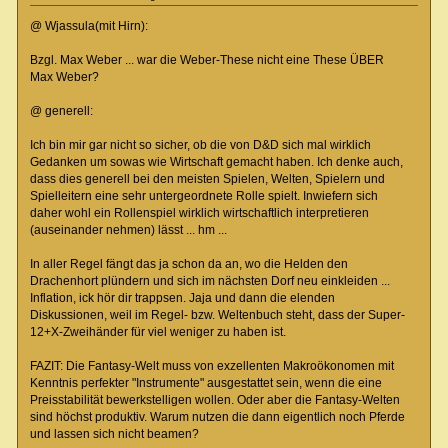
@ Wjassula(mit Hirn):
Bzgl. Max Weber ... war die Weber-These nicht eine These ÜBER
Max Weber?
@ generell:
Ich bin mir gar nicht so sicher, ob die von D&D sich mal wirklich
Gedanken um sowas wie Wirtschaft gemacht haben. Ich denke auch,
dass dies generell bei den meisten Spielen, Welten, Spielern und
Spielleitern eine sehr untergeordnete Rolle spielt. Inwiefern sich
daher wohl ein Rollenspiel wirklich wirtschaftlich interpretieren
(auseinander nehmen) lässt ... hm ...
In aller Regel fängt das ja schon da an, wo die Helden den
Drachenhort plündern und sich im nächsten Dorf neu einkleiden ...
Inflation, ick hör dir trappsen. Jaja und dann die elenden
Diskussionen, weil im Regel- bzw. Weltenbuch steht, dass der Super-
12+X-Zweihänder für viel weniger zu haben ist.
FAZIT: Die Fantasy-Welt muss von exzellenten Makroökonomen mit
Kenntnis perfekter "Instrumente" ausgestattet sein, wenn die eine
Preisstabilität bewerkstelligen wollen. Oder aber die Fantasy-Welten
sind höchst produktiv. Warum nutzen die dann eigentlich noch Pferde
und lassen sich nicht beamen?