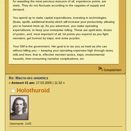
for awarding the most precious resource of all, experience points, are
static. They do not fluctuate according to the vagaries of supply and
demand.
You spend xp to make capital expenditures, investing in technologies
(feats, spells, additional levels) which will increase your productivity, allowing
you to harvest more xp. As you adventure, you make operating
expenditures, to keep your enterprise rolling. These are spell slots, doses
of potion, and, most important of all, hit points you expend as you fight
monsters, get burned by traps, and solve puzzles.
Your GM is the government. Her goal is to tax you as hard as she can
without killing you — keeping your operating expenses high through taxes,
tolls and fees: that is, effective monster tactics, traps, environmental
hazards, time-consuming narrative complications, etc.
Gespeichert
Re: Macro-orc-onomics
«
Antwort #1 am:
17.03.2005 | 11:32 »
Holothuroid
Username: 1of3