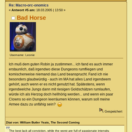
Re: Macro-orc-onomics
«
Antwort #5 am:
18.03.2005 | 13:50 »
Bad Horse
Username: Leonie
Ich muß dem guten Robin ja zustimmen... ich fand es auch immer
erstaunlich, daß irgendwo diese Dungeons rumfliegen und
komischerweise niemand das Land beansprucht. Fand ich nie
besonders glaubwürdig - auch im MA hat alles Land irgendwem
gehört, auch wenn er es nicht genutzt hat. Spätestens, wenn
irgendwelche Jungs dann mit riesigen Goldschätzen rumlaufen,
würde ich als Herzog doch hellhörig werden... und wenn ein paar
Clowns so ein Dungeon leerräumen können, warum soll meine
Armee dazu zu unfähig sein?
Gespeichert
Zitat von: William Butler Yeats, The Second Coming
The best lack all conviction, while the worst are full of passionate intensity.