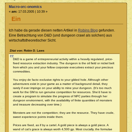
Macro-orc-onomics
«
am:
17.03.2005 | 10:39 »
Ein
Ich habe da gerade diesen netten Artikel in
Robins Blog
gefunden.
Eine Betrachtung von D&D (und dungeon crawl als solchen) aus
wirtschaftstheoretischer Sicht.
Zitat von: Robin D. Laws
D&D is a game of entrepreneurial activity within a heavily regulated, price-
fixed resource extraction industry. The dungeon is the oil field or nickel belt
from which you and your fellow corporate executives extract your precious
commodities.
You enjoy de facto exclusive rights to your gilded hole. Although other
adventurers exist in your game as a matter of background detail, they
rarely if ever impinge on your ability to mine your dungeon. (It’s too much
work for the GM to run genuine competition for resources. She’d have to
create a program to simulate the progress of NPC parties through her
dungeon environment, with the availability of finite quantities of monsters
and treasure decreasing over time.)
Monsters are not the competition; they are the resource. They have crude,
sweet experience points inside them.
Prices are fixed, as if by a cartel. A gold piece is always a gold piece. A
wand of cat’s grace is always worth 4,500 gp. Most crucially, the formulae