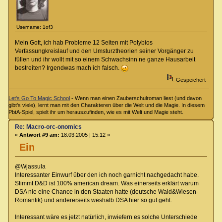
Username: 1of3
Mein Gott, ich hab Probleme 12 Seiten mit Polybios
Verfassungkreislauf und den Umsturztheorien seiner Vorgänger zu
füllen und ihr wollt mit so einem Schwachsinn ne ganze Hausarbeit
bestreiten? Irgendwas mach ich falsch.
Gespeichert
Let's Go To Magic School
- Wenn man einen Zauberschulroman liest (und davon
gibt's viele), lernt man mit den Charakteren über die Welt und die Magie. In diesem
PbtA-Spiel, spielt ihr um herauszufinden, wie es mit Welt und Magie steht.
Re: Macro-orc-onomics
«
Antwort #9 am:
18.03.2005 | 15:12 »
Ein
@Wjassula
Interessanter Einwurf über den ich noch garnicht nachgedacht habe.
Stimmt D&D ist 100% american dream. Was einerseits erklärt warum
DSA nie eine Chance in den Staaten hatte (deutsche Wald&Wiesen-
Romantik) und andererseits weshalb DSA hier so gut geht.
Interessant wäre es jetzt natürlich, inwiefern es solche Unterschiede