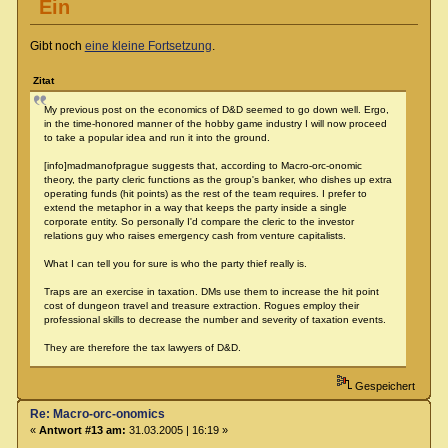
Ein
Gibt noch
eine kleine Fortsetzung
.
Zitat
My previous post on the economics of D&D seemed to go down well. Ergo,
in the time-honored manner of the hobby game industry I will now proceed
to take a popular idea and run it into the ground.
[info]madmanofprague suggests that, according to Macro-orc-onomic
theory, the party cleric functions as the group's banker, who dishes up extra
operating funds (hit points) as the rest of the team requires. I prefer to
extend the metaphor in a way that keeps the party inside a single
corporate entity. So personally I'd compare the cleric to the investor
relations guy who raises emergency cash from venture capitalists.
What I can tell you for sure is who the party thief really is.
Traps are an exercise in taxation. DMs use them to increase the hit point
cost of dungeon travel and treasure extraction. Rogues employ their
professional skills to decrease the number and severity of taxation events.
They are therefore the tax lawyers of D&D.
Gespeichert
Re: Macro-orc-onomics
«
Antwort #13 am:
31.03.2005 | 16:19 »