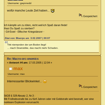
Username: gwynnedd
wofür manche Leute Zeit haben...
Gespeichert
Ich kämpfe um zu töten, nicht weil ich Spaß daran finde!
Hast Du Spaß zu sterben?
- Gil-Estel - Elfischer Kriegstänzer -
Zitat von: Bluerps am 3.02.2007 | 00:07
Tritt niemanden der am Boden liegt!
... mach Downstrike, das macht mehr Schaden.
Re: Macro-orc-onomics
«
Antwort #4 am:
17.03.2005 | 12:04 »
max
Username: max
Interressanter Blickwinkel...
Gespeichert
StGB § 328 Absatz 2, Nr.3 :
Mit Freiheitsstrafe bis zu fünf Jahren oder mit Geldstrafe wird bestraft, wer eine
nukleare Explosion verursacht.