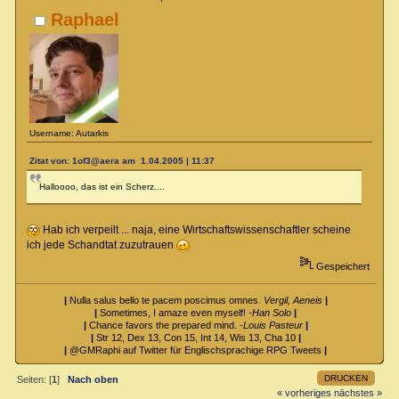
Raphael
Username: Autarkis
Zitat von: 1of3@aera am 1.04.2005 | 11:37
Halloooo, das ist ein Scherz....
Hab ich verpeilt ... naja, eine Wirtschaftswissenschaftler scheine
ich jede Schandtat zuzutrauen
Gespeichert
|
Nulla salus bello te pacem poscimus omnes.
Vergil, Aeneis
|
|
Sometimes, I amaze even myself!
-Han Solo
|
|
Chance favors the prepared mind.
-Louis Pasteur
|
|
Str 12, Dex 13, Con 15, Int 14, Wis 13, Cha 10
|
|
@GMRaphi auf Twitter für Englischsprachige RPG Tweets
|
DRUCKEN
Seiten: [
1
]
Nach oben
« vorheriges
nächstes »