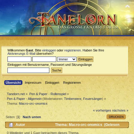
Willkommen
Gast
. Bitte
einloggen
oder
registrieren
. Haben Sie Ihre
Aktivierungs E-Mail
übersehen?
Einloggen mit Benutzername, Passwort und Sitzungslänge
Übersicht
Impressum
Einloggen
Registrieren
Tanelorn.net
»
Pen & Paper - Rollenspiel
»
Pen & Paper - Allgemein
(Moderatoren:
Timberwere
,
Feuersänger
) »
Thema:
Macro-orc-onomics
« vorheriges
nächstes »
DRUCKEN
Seiten: [
1
]
Nach unten
Autor
Thema: Macro-orc-onomics (Gelesen
7677 mal)
0 Mitglieder und 1 Gast betrachten dieses Thema.