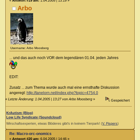
«
Antwort #19 am:
1.04.2005 | 13:19 »
Arbo
Username: Arbo Moosberg
... und das auch noch VOR dem legendären 01.04. jeden Jahres
EDIT:
Zusatz ... zum Thema wurde auch mal eine ernsthafte Diskussion
angeregt:
http://tanelorn.net/index.php?topic=4754.0
«
Letzte Änderung: 1.04.2005 | 13:27 von Arbo Moosberg
»
Gespeichert
KrAutism (Blog)
Low Life Syndicate (Soundcloud)
Wirschaftsexperten, etwas Blöderes gibt's in keinem Tierpark! (
V. Pispers
)
Re: Macro-orc-onomics
«
Antwort #20 am:
6.04.2005 | 14:46 »