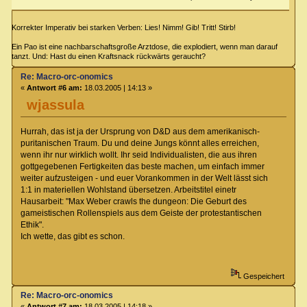
Korrekter Imperativ bei starken Verben: Lies! Nimm! Gib! Tritt! Stirb!
Ein Pao ist eine nachbarschaftsgroße Arztdose, die explodiert, wenn man darauf
tanzt. Und: Hast du einen Kraftsnack rückwärts geraucht?
Re: Macro-orc-onomics
«
Antwort #6 am:
18.03.2005 | 14:13 »
wjassula
Hurrah, das ist ja der Ursprung von D&D aus dem amerikanisch-
puritanischen Traum. Du und deine Jungs könnt alles erreichen,
wenn ihr nur wirklich wollt. Ihr seid Individualisten, die aus ihren
gottgegebenen Fertigkeiten das beste machen, um einfach immer
weiter aufzusteigen - und euer Vorankommen in der Welt lässt sich
1:1 in materiellen Wohlstand übersetzen. Arbeitstitel einetr
Hausarbeit: "Max Weber crawls the dungeon: Die Geburt des
gameistischen Rollenspiels aus dem Geiste der protestantischen
Ethik".
Ich wette, das gibt es schon.
Gespeichert
Re: Macro-orc-onomics
«
Antwort #7 am:
18.03.2005 | 14:18 »