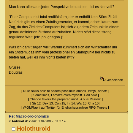
Man kann alles aus jeder Perspektive betrachten - ist es sinnvoll?
"Euer Computer ist total realitätsfern, der er enthält kein Stück Zufall.
Natürlich gibt es einen Zufallsgenerator, er kommt jedoch kaum zum
Zug, da das Ziel des Computers ist, sich zu jedem Zeitpunkt in einem
genau definierten Zustand aufzuhalten. Nichts stört diese streng
regulierte Welt. [etc. pp. gnagna.]"
Was ich damit sagen will: Warum kümmert sich ein Wirtschaftler um
ein System, das ihm vom professionellen Standpunkt her nichts zu
bieten hat, weil es ihm nichts bieten
will
?
Grüsse,
Douglas
Gespeichert
|
Nulla salus bello te pacem poscimus omnes.
Vergil, Aeneis
|
|
Sometimes, I amaze even myself!
-Han Solo
|
|
Chance favors the prepared mind.
-Louis Pasteur
|
|
Str 12, Dex 13, Con 15, Int 14, Wis 13, Cha 10
|
|
@GMRaphi auf Twitter für Englischsprachige RPG Tweets
|
Re: Macro-orc-onomics
«
Antwort #17 am:
1.04.2005 | 11:37 »
Holothuroid