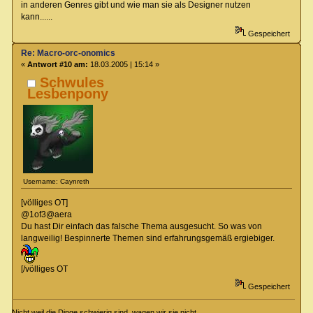
in anderen Genres gibt und wie man sie als Designer nutzen
kann......
Gespeichert
Re: Macro-orc-onomics
«
Antwort #10 am:
18.03.2005 | 15:14 »
Schwules
Lesbenpony
Username: Caynreth
[völliges OT]
@1of3@aera
Du hast Dir einfach das falsche Thema ausgesucht. So was von
langweilig! Bespinnerte Themen sind erfahrungsgemäß ergiebiger.
[/völliges OT
Gespeichert
Nicht weil die Dinge schwierig sind, wagen wir sie nicht,