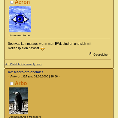
Aeron
Username: Aeron
Soetwas kommt raus, wenn man BWL studiert und sich mit
Rollenspielen befasst.
Gespeichert
http://fieldofminis.weebly.com/
Re: Macro-orc-onomics
«
Antwort #14 am:
31.03.2005 | 18:36 »
Arbo
Username: Arbo Moosberg