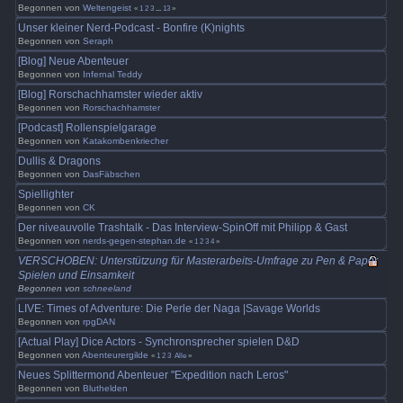
Begonnen von
Weltengeist
«
1
2
3
...
13
»
Unser kleiner Nerd-Podcast - Bonfire (K)nights
Begonnen von
Seraph
[Blog] Neue Abenteuer
Begonnen von
Infernal Teddy
[Blog] Rorschachhamster wieder aktiv
Begonnen von
Rorschachhamster
[Podcast] Rollenspielgarage
Begonnen von
Katakombenkriecher
Dullis & Dragons
Begonnen von
DasFäbschen
Spiellighter
Begonnen von
CK
Der niveauvolle Trashtalk - Das Interview-SpinOff mit Philipp & Gast
Begonnen von
nerds-gegen-stephan.de
«
1
2
3
4
»
VERSCHOBEN: Unterstützung für Masterarbeits-Umfrage zu Pen & Paper
Spielen und Einsamkeit
Begonnen von
schneeland
LIVE: Times of Adventure: Die Perle der Naga |Savage Worlds
Begonnen von
rpgDAN
[Actual Play] Dice Actors - Synchronsprecher spielen D&D
Begonnen von
Abenteurergilde
«
1
2
3
Alle
»
Neues Splittermond Abenteuer "Expedition nach Leros"
Begonnen von
Bluthelden