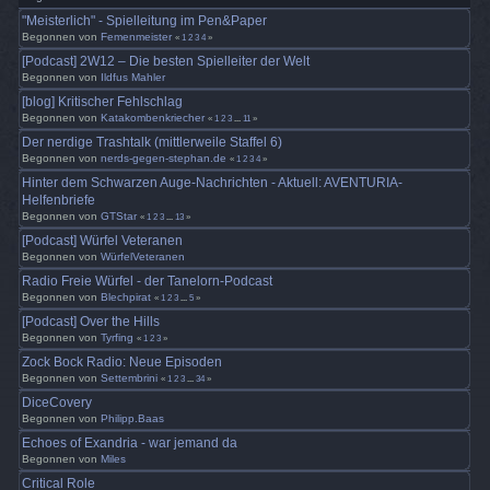
"Meisterlich" - Spielleitung im Pen&Paper
Begonnen von
Femenmeister
«
1
2
3
4
»
[Podcast] 2W12 – Die besten Spielleiter der Welt
Begonnen von
Ildfus Mahler
[blog] Kritischer Fehlschlag
Begonnen von
Katakombenkriecher
«
1
2
3
...
11
»
Der nerdige Trashtalk (mittlerweile Staffel 6)
Begonnen von
nerds-gegen-stephan.de
«
1
2
3
4
»
Hinter dem Schwarzen Auge-Nachrichten - Aktuell: AVENTURIA-
Helfenbriefe
Begonnen von
GTStar
«
1
2
3
...
13
»
[Podcast] Würfel Veteranen
Begonnen von
WürfelVeteranen
Radio Freie Würfel - der Tanelorn-Podcast
Begonnen von
Blechpirat
«
1
2
3
...
5
»
[Podcast] Over the Hills
Begonnen von
Tyrfing
«
1
2
3
»
Zock Bock Radio: Neue Episoden
Begonnen von
Settembrini
«
1
2
3
...
34
»
DiceCovery
Begonnen von
Philipp.Baas
Echoes of Exandria - war jemand da
Begonnen von
Miles
Critical Role