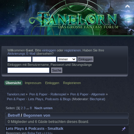
Willkommen
Gast
. Bitte
einloggen
oder
registrieren
. Haben Sie Ihre
Aktivierungs E-Mail
übersehen?
Einloggen mit Benutzername, Passwort und Sitzungslänge
Übersicht
Impressum
Einloggen
Registrieren
Tanelorn.net
»
Pen & Paper - Rollenspiel
»
Pen & Paper - Allgemein
»
Pen & Paper - Lets Plays, Podcasts & Blogs
(Moderator:
Blechpirat
)
Seiten: [
1
]
2
3
...
8
Nach unten
Betreff
/
Begonnen von
0 Mitglieder und 6 Gäste betrachten dieses Board.
Lets Plays & Podcasts - Smalltalk
Begonnen von
Boba Fett
«
1
2
3
4
»