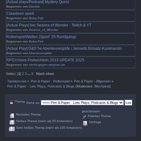
[Actual plays/Podcast] Mystery Quest
Begonnen von
blackris
Clawdeen spielt
Begonnen von
Boba Fett
[Actual Plays] bei Seance of Wonder - Twitch & YT
Begonnen von
Seance_of_Wonder
RollenspielWelten (Spiel! '25 Rundgang)
Begonnen von
Boba Fett
[Actual Play] D&D 5e Abenteurergilde / Jenseits Einsatz-Kommando
Begonnen von
Abenteurergilde
RPG'n'more Podwichteln 2023 UPDATE 2025
Begonnen von
nerds-gegen-stephan.de
Seiten: [
1
]
2
3
...
8
Nach oben
Tanelorn.net
»
Pen & Paper - Rollenspiel
»
Pen & Paper - Allgemein
»
Pen & Paper - Lets Plays, Podcasts & Blogs
(Moderator:
Blechpirat
)
Thema
Gehe zu:
geschlossen
Normales Thema
Fixiertes Thema
Heißes Thema (mehr als 50 Antworten)
Umfrage
Sehr heißes Thema (mehr als 100 Antworten)