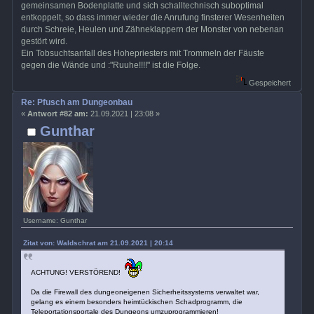
gemeinsamen Bodenplatte und sich schalltechnisch suboptimal
entkoppelt, so dass immer wieder die Anrufung finsterer Wesenheiten
durch Schreie, Heulen und Zähneklappern der Monster von nebenan
gestört wird.
Ein Tobsuchtsanfall des Hohepriesters mit Trommeln der Fäuste
gegen die Wände und :"Ruuhe!!!!" ist die Folge.
Gespeichert
Re: Pfusch am Dungeonbau
«
Antwort #82 am:
21.09.2021 | 23:08 »
Gunthar
Username: Gunthar
Zitat von: Waldschrat am 21.09.2021 | 20:14
ACHTUNG! VERSTÖREND!
Da die Firewall des dungeoneigenen Sicherheitssystems verwaltet war,
gelang es einem besonders heimtückischen Schadprogramm, die
Teleportationsportale des Dungeons umzuprogrammieren!