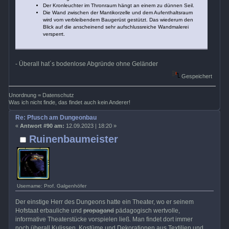
Der Kronleuchter im Thronraum hängt an einem zu dünnen Seil.
Die Wand zwischen der Mantikorzelle und dem Aufenthaltsraum
wird vom verbleibendem Baugerüst gestützt. Das wiederum den
Blick auf die anscheinend sehr aufschlussreiche Wandmalerei
versperrt.
- Überall hat´s bodenlose Abgründe ohne Geländer
Gespeichert
Unordnung = Datenschutz
Was ich nicht finde, das findet auch kein Anderer!
Re: Pfusch am Dungeonbau
«
Antwort #90 am:
12.09.2023 | 18:20 »
Ruinenbaumeister
Username: Prof. Galgenhöfer
Der einstige Herr des Dungeons hatte ein Theater, wo er seinem
Hofstaat erbauliche und
propagand
pädagogisch wertvolle,
informative Theaterstücke vorspielen ließ. Man findet dort immer
noch überall Kulissen, Kostüme und Dekorationen aus Textilien und