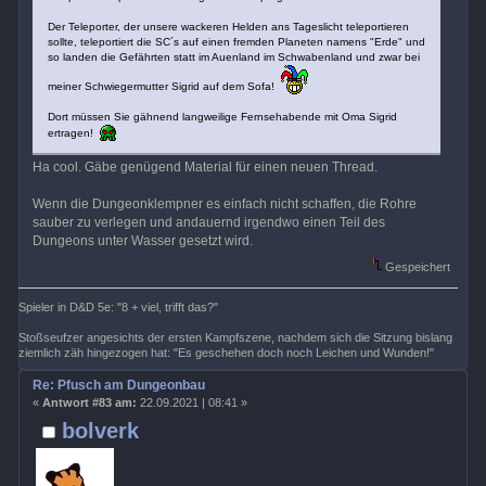
Der Teleporter, der unsere wackeren Helden ans Tageslicht teleportieren
sollte, teleportiert die SC´s auf einen fremden Planeten namens "Erde" und
so landen die Gefährten statt im Auenland im Schwabenland und zwar bei
meiner Schwiegermutter Sigrid auf dem Sofa!
Dort müssen Sie gähnend langweilige Fernsehabende mit Oma Sigrid
ertragen!
Ha cool. Gäbe genügend Material für einen neuen Thread.
Wenn die Dungeonklempner es einfach nicht schaffen, die Rohre
sauber zu verlegen und andauernd irgendwo einen Teil des
Dungeons unter Wasser gesetzt wird.
Gespeichert
Spieler in D&D 5e: "8 + viel, trifft das?"
Stoßseufzer angesichts der ersten Kampfszene, nachdem sich die Sitzung bislang
ziemlich zäh hingezogen hat: "Es geschehen doch noch Leichen und Wunden!"
Re: Pfusch am Dungeonbau
«
Antwort #83 am:
22.09.2021 | 08:41 »
bolverk