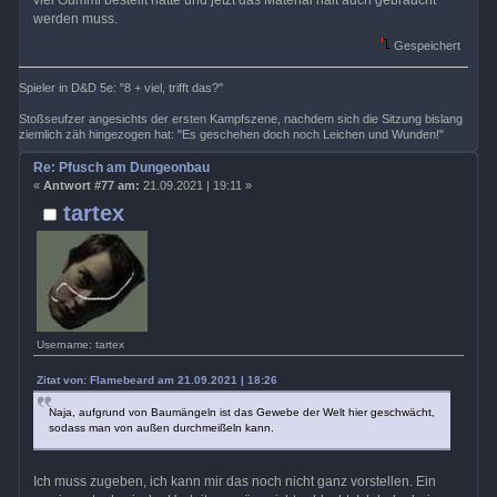
viel Gummi bestellt hatte und jetzt das Material halt auch gebraucht
werden muss.
Gespeichert
Spieler in D&D 5e: "8 + viel, trifft das?"
Stoßseufzer angesichts der ersten Kampfszene, nachdem sich die Sitzung bislang
ziemlich zäh hingezogen hat: "Es geschehen doch noch Leichen und Wunden!"
Re: Pfusch am Dungeonbau
«
Antwort #77 am:
21.09.2021 | 19:11 »
tartex
Username: tartex
Zitat von: Flamebeard am 21.09.2021 | 18:26
Naja, aufgrund von Baumängeln ist das Gewebe der Welt hier geschwächt,
sodass man von außen durchmeißeln kann.
Ich muss zugeben, ich kann mir das noch nicht ganz vorstellen. Ein