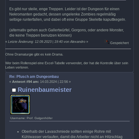
Es gibt nur steile, enge Treppen. Leider ist der Dungeon für einen
Nekromanten gedacht, dessen ungelenke Zombies regelmäßig
selbige runterfallen, und dabei oft eine Gruppe Skelette kaputtkegeln.
(alternativ gehen auch Gallertwürfel, Gorgons, oder andere Monster,
die keine Treppen benutzen können)
«
Letzte Änderung: 12.09.2023 | 19:40 von Alexandro
»
Gespeichert
Ohne Dramaturgie gibt es kein Drama.
Wer beim Rollenspiel eine Excel-Tabelle verwendet, der hat die Kontrolle über sein
Leben verloren.
Re: Pfusch am Dungeonbau
«
Antwort #94 am:
14.03.2024 | 22:56 »
Ruinenbaumeister
Username: Prof. Galgenhöfer
Oberhalb der Lavaschmiede sollten einige Rohre mit
Kühlwasser verlaufen, damit die Arbeiter nicht an Hitzschlag