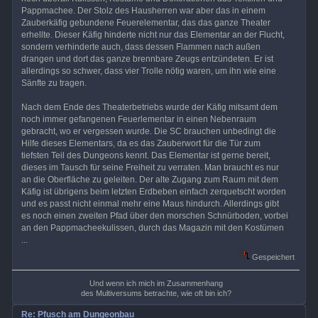
Pappmachee. Der Stolz des Hausherren war aber das in einem
Zauberkäfig gebundene Feuerelementar, das das ganze Theater
erhellte. Dieser Käfig hinderte nicht nur das Elementar an der Flucht,
sondern verhinderte auch, dass dessen Flammen nach außen
drangen und dort das ganze brennbare Zeugs entzündeten. Er ist
allerdings so schwer, dass vier Trolle nötig waren, um ihn wie eine
Sänfte zu tragen.
Nach dem Ende des Theaterbetriebs wurde der Käfig mitsamt dem
noch immer gefangenen Feuerlementar in einen Nebenraum
gebracht, wo er vergessen wurde. Die SC brauchen unbedingt die
Hilfe dieses Elementars, da es das Zauberwort für die Tür zum
tiefsten Teil des Dungeons kennt. Das Elementar ist gerne bereit,
dieses im Tausch für seine Freiheit zu verraten. Man braucht es nur
an die Oberfläche zu geleiten. Der alte Zugang zum Raum mit dem
Käfig ist übrigens beim letzten Erdbeben einfach zerquetscht worden
und es passt nicht einmal mehr eine Maus hindurch. Allerdings gibt
es noch einen zweiten Pfad über den morschen Schnürboden, vorbei
an den Pappmacheekulissen, durch das Magazin mit den Kostümen
...
Gespeichert
Und wenn ich mich im Zusammenhang
des Multiversums betrachte, wie oft bin ich?
Re: Pfusch am Dungeonbau