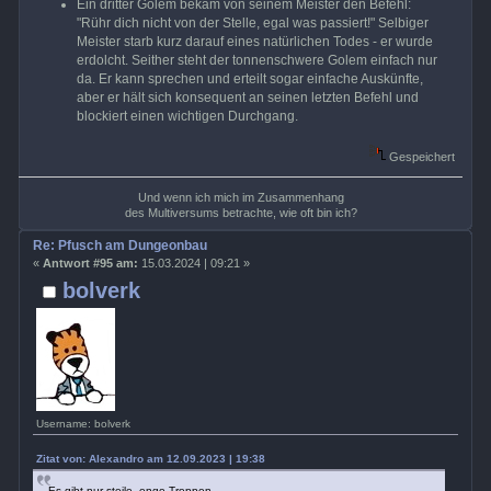
Ein dritter Golem bekam von seinem Meister den Befehl:
"Rühr dich nicht von der Stelle, egal was passiert!" Selbiger
Meister starb kurz darauf eines natürlichen Todes - er wurde
erdolcht. Seither steht der tonnenschwere Golem einfach nur
da. Er kann sprechen und erteilt sogar einfache Auskünfte,
aber er hält sich konsequent an seinen letzten Befehl und
blockiert einen wichtigen Durchgang.
Gespeichert
Und wenn ich mich im Zusammenhang
des Multiversums betrachte, wie oft bin ich?
Re: Pfusch am Dungeonbau
«
Antwort #95 am:
15.03.2024 | 09:21 »
bolverk
Username: bolverk
Zitat von: Alexandro am 12.09.2023 | 19:38
Es gibt nur steile, enge Treppen.