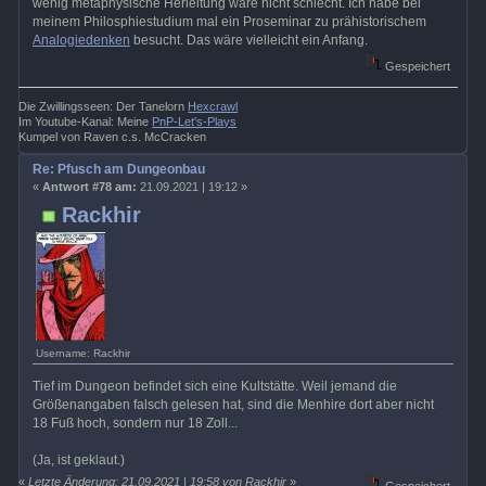
wenig metaphysische Herleitung wäre nicht schlecht. Ich habe bei
meinem Philosphiestudium mal ein Proseminar zu prähistorischem
Analogiedenken
besucht. Das wäre vielleicht ein Anfang.
Gespeichert
Die Zwillingsseen: Der Tanelorn
Hexcrawl
Im Youtube-Kanal: Meine
PnP-Let's-Plays
Kumpel von Raven c.s. McCracken
Re: Pfusch am Dungeonbau
«
Antwort #78 am:
21.09.2021 | 19:12 »
Rackhir
Username: Rackhir
Tief im Dungeon befindet sich eine Kultstätte. Weil jemand die
Größenangaben falsch gelesen hat, sind die Menhire dort aber nicht
18 Fuß hoch, sondern nur 18 Zoll...
(Ja, ist geklaut.)
«
Letzte Änderung: 21.09.2021 | 19:58 von Rackhir
»