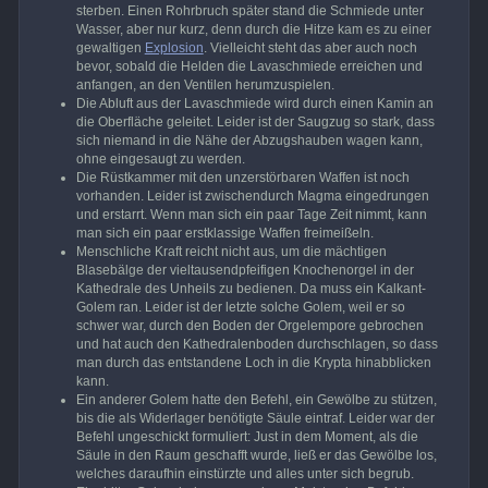
sterben. Einen Rohrbruch später stand die Schmiede unter
Wasser, aber nur kurz, denn durch die Hitze kam es zu einer
gewaltigen
Explosion
. Vielleicht steht das aber auch noch
bevor, sobald die Helden die Lavaschmiede erreichen und
anfangen, an den Ventilen herumzuspielen.
Die Abluft aus der Lavaschmiede wird durch einen Kamin an
die Oberfläche geleitet. Leider ist der Saugzug so stark, dass
sich niemand in die Nähe der Abzugshauben wagen kann,
ohne eingesaugt zu werden.
Die Rüstkammer mit den unzerstörbaren Waffen ist noch
vorhanden. Leider ist zwischendurch Magma eingedrungen
und erstarrt. Wenn man sich ein paar Tage Zeit nimmt, kann
man sich ein paar erstklassige Waffen freimeißeln.
Menschliche Kraft reicht nicht aus, um die mächtigen
Blasebälge der vieltausendpfeifigen Knochenorgel in der
Kathedrale des Unheils zu bedienen. Da muss ein Kalkant-
Golem ran. Leider ist der letzte solche Golem, weil er so
schwer war, durch den Boden der Orgelempore gebrochen
und hat auch den Kathedralenboden durchschlagen, so dass
man durch das entstandene Loch in die Krypta hinabblicken
kann.
Ein anderer Golem hatte den Befehl, ein Gewölbe zu stützen,
bis die als Widerlager benötigte Säule eintraf. Leider war der
Befehl ungeschickt formuliert: Just in dem Moment, als die
Säule in den Raum geschafft wurde, ließ er das Gewölbe los,
welches daraufhin einstürzte und alles unter sich begrub.