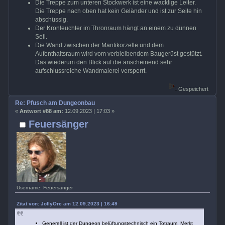
Die Treppe zum unteren Stockwerk ist eine wacklige Leiter.
Die Treppe nach oben hat kein Geländer und ist zur Seite hin
abschüssig.
Der Kronleuchter im Thronraum hängt an einem zu dünnen
Seil.
Die Wand zwischen der Mantikorzelle und dem
Aufenthaltsraum wird vom verbleibendem Baugerüst gestützt.
Das wiederum den Blick auf die anscheinend sehr
aufschlussreiche Wandmalerei versperrt.
Gespeichert
Re: Pfusch am Dungeonbau
«
Antwort #88 am:
12.09.2023 | 17:03 »
Feuersänger
Username: Feuersänger
Zitat von: JollyOrc am 12.09.2023 | 16:49
Generell ist der Dungeon belüftungstechnisch ein Totraum. Merkt