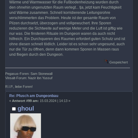
Wärme und Warmwasser für die Fußbodenheizung wurden durch
den ohnehin ungenutzten Raum verlegt... tja, jetzt kam Feuchtigkeit
und Wärme zusammen. Schnell korridierende Leitungsrohre
verschlimmerten das Problem. Heute ist der gesamte Raum von
Pilzen durchsetzt, überzogen und vollgewuchert. Ihre Sporen
reduzieren die Sichtweite auf wenige Meter und die Luft ist giftig wie
nur was. Die finsteren Rituale im Dungeon waren da auch nicht
hilfreich. Ein Durchqueren des Raumes erfordert guten Schutz und ist
ohne diesen schnell tödlich. Leider ist es schon sehr ungesund, auch
nur die Tür zu öffnen, denn dann kommen Sporen in Massen raus
und fliegen durch den Dungeon.
Gespeichert
Pegasus-Foren: Sam Stonewall
Vinsalt-Forum: Nazir ibn Yussuf
R.I.P., liebe Foren!
Re: Pfusch am Dungeonbau
«
Antwort #99 am:
15.03.2024 | 14:13 »
ghoul