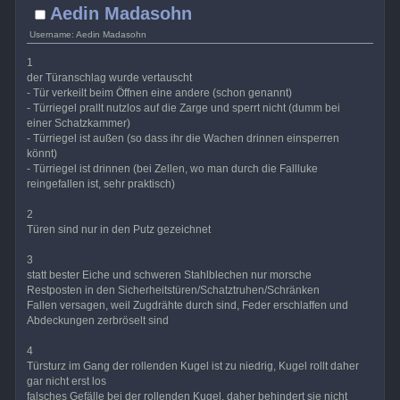
Aedin Madasohn
Username: Aedin Madasohn
1
der Türanschlag wurde vertauscht
- Tür verkeilt beim Öffnen eine andere (schon genannt)
- Türriegel prallt nutzlos auf die Zarge und sperrt nicht (dumm bei
einer Schatzkammer)
- Türriegel ist außen (so dass ihr die Wachen drinnen einsperren
könnt)
- Türriegel ist drinnen (bei Zellen, wo man durch die Fallluke
reingefallen ist, sehr praktisch)
2
Türen sind nur in den Putz gezeichnet
3
statt bester Eiche und schweren Stahlblechen nur morsche
Restposten in den Sicherheitstüren/Schatztruhen/Schränken
Fallen versagen, weil Zugdrähte durch sind, Feder erschlaffen und
Abdeckungen zerbröselt sind
4
Türsturz im Gang der rollenden Kugel ist zu niedrig, Kugel rollt daher
gar nicht erst los
falsches Gefälle bei der rollenden Kugel, daher behindert sie nicht