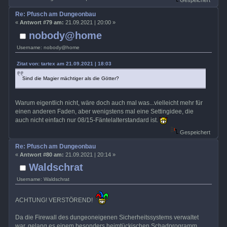
Gespeichert
Re: Pfusch am Dungeonbau
«
Antwort #79 am:
21.09.2021 | 20:00 »
nobody@home
Username: nobody@home
Zitat von: tartex am 21.09.2021 | 18:03
Sind die Magier mächtiger als die Götter?
Warum eigentlich nicht, wäre doch auch mal was...vielleicht mehr für
einen anderen Faden, aber wenigstens mal eine Settingidee, die
auch nicht einfach nur 08/15-Fäntelalterstandard ist.
Gespeichert
Re: Pfusch am Dungeonbau
«
Antwort #80 am:
21.09.2021 | 20:14 »
Waldschrat
Username: Waldschrat
ACHTUNG! VERSTÖREND!
Da die Firewall des dungeoneigenen Sicherheitssystems verwaltet
war, gelang es einem besonders heimtückischen Schadprogramm,