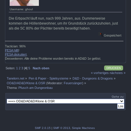
Username: ghoul
Die Erbpacht läuft nun, nach 999 Jahren, aus. Dummerweise
kommen die Höllenbewohner, um ihr Grundstück zurückzuholen, just
als die SC 80% der Pächter bereits beseitigt haben.
Gespeichert
Tactician: 96%
PESA hilft
!
PESA diskutiert
.
Desweiteren: Alle deine Probleme wurden bereits in AD&D 1e gelöst.
DRUCKEN
Seiten:
1
2
3
[
4
]
5
Nach oben
« vorheriges
nächstes »
Tanelorn.net
»
Pen & Paper - Spielsysteme
»
D&D - Dungeons & Dragons
»
OD&D/AD&D/Klone & OSR
(Moderator:
Feuersänger
) »
Thema:
Pfusch am Dungeonbau
Gehe zu:
SMF 2.0.15
|
SMF © 2013
,
Simple Machines