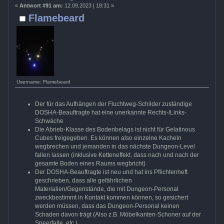
«
Antwort #91 am:
12.09.2023 | 18:31 »
Flamebeard
Username: Flamebeard
Der für das Aufhängen der Fluchtweg-Schilder zuständige
DOSHA-Beauftragte hat eine unerkannte Rechts-/Links-
Schwäche
Die Abrieb-Klasse des Bodenbelags ist nicht für Gelatinous
Cubes freigegeben. Es können also einzelne Kacheln
wegbrechen und jemanden in das nächste Dungeon-Level
fallen lassen (inklusive Ketteneffekt, dass nach und nach der
gesamte Boden eines Raums wegbricht)
Der DOSHA-Beauftragte ist neu und hat ins Pflichtenheft
geschrieben, dass alle gefährlichen
Materialien/Gegenstände, die mit Dungeon-Personal
zweckbestimmt in Kontakt kommen können, so gesichert
werden müssen, dass das Dungeon-Personal keinen
Schaden davon trägt (Also z.B. Möbelkanten-Schoner auf der
Speerfalle, etc.)