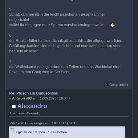
5
Schatzkammer ist in der leicht gesicherten Besenkammer
eingerichtet
solltet ihr hingegen eure Spuren ver
wischen
/fegen wollen...
6
der Reaktorlüfter hat kein Schutzgitter...ähhh....die allgegenwärtigen
Belüftungskamine sind nicht gesichert und man kann in ihnen sich
bequem abseilen
7
die Waffenkammer liegt neben den Zellen und das Wachlokal eine
Ecke um den Gang weg außer Sicht
Gespeichert
Re: Pfusch am Dungeonbau
«
Antwort #93 am:
12.09.2023 | 19:38 »
Alexandro
Username: Alexandro
Zitat von: Feuersänger am 7.07.2017 | 12:11
Es gibt keine Treppen - nur Rutschen.