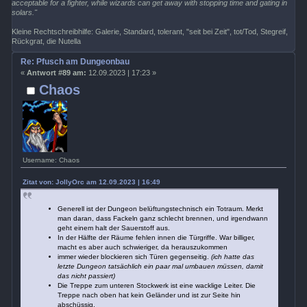
acceptable for a fighter, while wizards can get away with stopping time and gating in
solars."
Kleine Rechtschreibhilfe: Galerie, Standard, tolerant, "seit bei Zeit", tot/Tod, Stegreif,
Rückgrat, die Nutella
Re: Pfusch am Dungeonbau
«
Antwort #89 am:
12.09.2023 | 17:23 »
Chaos
Username: Chaos
Zitat von: JollyOrc am 12.09.2023 | 16:49
Generell ist der Dungeon belüftungstechnisch ein Totraum. Merkt
man daran, dass Fackeln ganz schlecht brennen, und irgendwann
geht einem halt der Sauerstoff aus.
In der Hälfte der Räume fehlen innen die Türgriffe. War billiger,
macht es aber auch schwieriger, da herauszukommen
immer wieder blockieren sich Türen gegenseitig.
(ich hatte das
letzte Dungeon tatsächlich ein paar mal umbauen müssen, damit
das nicht passiert)
Die Treppe zum unteren Stockwerk ist eine wacklige Leiter. Die
Treppe nach oben hat kein Geländer und ist zur Seite hin
abschüssig.