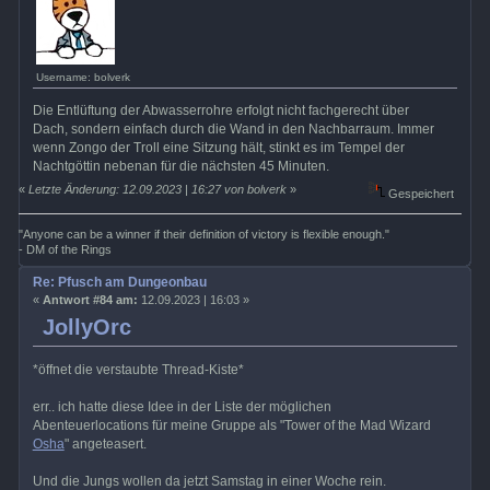
Username: bolverk
Die Entlüftung der Abwasserrohre erfolgt nicht fachgerecht über
Dach, sondern einfach durch die Wand in den Nachbarraum. Immer
wenn Zongo der Troll eine Sitzung hält, stinkt es im Tempel der
Nachtgöttin nebenan für die nächsten 45 Minuten.
«
Letzte Änderung: 12.09.2023 | 16:27 von bolverk
»
Gespeichert
"Anyone can be a winner if their definition of victory is flexible enough."
- DM of the Rings
Re: Pfusch am Dungeonbau
«
Antwort #84 am:
12.09.2023 | 16:03 »
JollyOrc
*öffnet die verstaubte Thread-Kiste*
err.. ich hatte diese Idee in der Liste der möglichen
Abenteuerlocations für meine Gruppe als "Tower of the Mad Wizard
Osha
" angeteasert.
Und die Jungs wollen da jetzt Samstag in einer Woche rein.