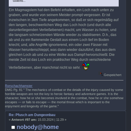
Golems...
Ein Magmagolem hat den Befehl erhalten, ein Loch nach unten zu
graben, und wurde von seinem Meister prompt vergessen. Er ist
inzwischen in 3km Tiefe angekommen, so daß er sich regelmäßig auf
den langen, beschwerlichen Weg das Loch hoch (und durch alle
darunterliegenden Verließebenen) macht, um Wasser zu holen, und
die langsam schmelzenden Wände wieder zu stabiliseren. D.h., das
ab und zu ein flammende Gestalt aus einem Loch tief im Boden
kriecht, und, alle Angriffe ignorierend, ein oder zwei Fässer mit
Wasser herunterschleppt, was dann wieder dazuführt, das aus dem
gleichen Loch ab und zu eine Wolke aus Dampf hervorschießt. Die
meiste Zeit ist das Loch ein praktischer Weg durch verschiedene
Verließebenen, aber manchmal nicht so sehr.
Gespeichert
Rorschachhamster
DMG Pg. 81 " The mechanics of combat or the details of the injury caused by some
horrible weapon are not the key to heroic fantasy and adventure games. It is the
character, how he or she becomes involved in the combat, how he or she somehow
escapes — or fails to escape — the mortal threat which is important to the
enjoyment and longevity of the game."
Re: Pfusch am Dungeonbau
«
Antwort #97 am:
15.03.2024 | 11:29 »
nobody@home