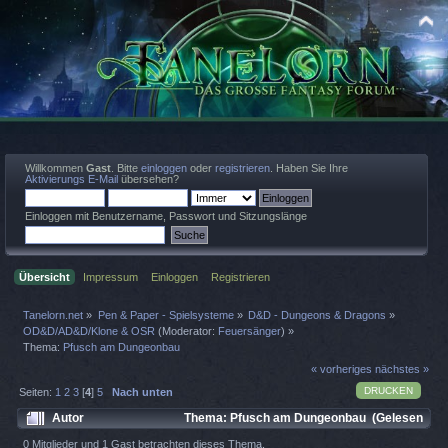
Willkommen
Gast
. Bitte
einloggen
oder
registrieren
. Haben Sie Ihre
Aktivierungs E-Mail
übersehen?
Einloggen mit Benutzername, Passwort und Sitzungslänge
Übersicht
Impressum
Einloggen
Registrieren
Tanelorn.net
»
Pen & Paper - Spielsysteme
»
D&D - Dungeons & Dragons
»
OD&D/AD&D/Klone & OSR
(Moderator:
Feuersänger
) »
Thema:
Pfusch am Dungeonbau
« vorheriges
nächstes »
DRUCKEN
Seiten:
1
2
3
[
4
]
5
Nach unten
Autor
Thema: Pfusch am Dungeonbau (Gelesen
16667 mal)
0 Mitglieder und 1 Gast betrachten dieses Thema.