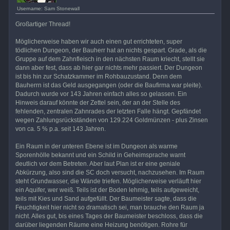
Username: Sam Stonewall
Großartiger Thread!
Möglicherweise haben wir auch einen gut errichteten, super
tödlichen Dungeon, der Bauherr hat an nichts gespart. Grade, als die
Gruppe auf dem Zahnfleisch in den nächsten Raum kriecht, stellt sie
dann aber fest, dass ab hier gar nichts mehr passiert. Der Dungeon
ist bis hin zur Schatzkammer im Rohbauzustand. Denn dem
Bauherrn ist das Geld ausgegangen (oder die Baufirma war pleite).
Dadurch wurde vor 143 Jahren einfach alles so gelassen. Ein
Hinweis darauf könnte der Zettel sein, der an der Stelle des
fehlenden, zentralen Zahnrades der letzten Falle hängt. Gepfändet
wegen Zahlungsrückständen von 129.224 Goldmünzen - plus Zinsen
von ca. 5 % p.a. seit 143 Jahren.
Ein Raum in der unteren Ebene ist im Dungeon als warme
Sporenhölle bekannt und ein Schild in Geheimsprache warnt
deutlich vor dem Betreten. Aber laut Plan ist er eine geniale
Abkürzung, also sind die SC doch versucht, nachzusehen. Im Raum
steht Grundwasser, die Wände triefen. Möglicherweise verläuft hier
ein Aquifer, wer weiß. Teils ist der Boden lehmig, teils aufgeweicht,
teils mit Kies und Sand aufgefüllt. Der Baumeister sagte, dass die
Feuchtigkeit hier nicht so dramatisch sei, man brauche den Raum ja
nicht. Alles gut, bis eines Tages der Baumeister beschloss, dass die
darüber liegenden Räume eine Heizung benötigen. Rohre für