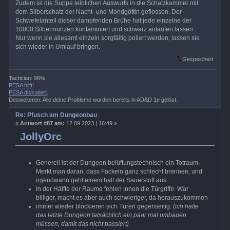
Zudem ist die Suppe leiblichen Auswurfs in die Schatzkammer mit
dem Silberschatz der Nacht- und Mondgöttin geflossen. Der
Schwefelanteil dieser dampfenden Brühe hat jede einzelne der
10000 Silbermünzen kontaminiert und schwarz anlaufen lassen.
Nur wenn sie allesamt einzeln sorgfältig poliert werden, lassen sie
sich wieder in Umlauf bringen.
Gespeichert
Tactician: 96%
PESA hilft
!
PESA diskutiert
.
Desweiteren: Alle deine Probleme wurden bereits in AD&D 1e gelöst.
Re: Pfusch am Dungeonbau
«
Antwort #87 am:
12.09.2023 | 16:49 »
JollyOrc
Generell ist der Dungeon belüftungstechnisch ein Totraum.
Merkt man daran, dass Fackeln ganz schlecht brennen, und
irgendwann geht einem halt der Sauerstoff aus.
In der Hälfte der Räume fehlen innen die Türgriffe. War
billiger, macht es aber auch schwieriger, da herauszukommen
immer wieder blockieren sich Türen gegenseitig.
(ich hatte
das letzte Dungeon tatsächlich ein paar mal umbauen
müssen, damit das nicht passiert)