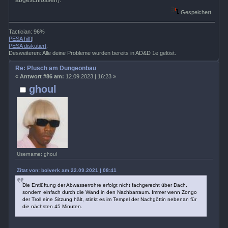
abgeschlossen).
Gespeichert
Tactician: 96%
PESA hilft
!
PESA diskutiert
.
Desweiteren: Alle deine Probleme wurden bereits in AD&D 1e gelöst.
Re: Pfusch am Dungeonbau
«
Antwort #86 am:
12.09.2023 | 16:23 »
ghoul
Username: ghoul
Zitat von: bolverk am 22.09.2021 | 08:41
Die Entlüftung der Abwasserrohre erfolgt nicht fachgerecht über Dach,
sondern einfach durch die Wand in den Nachbarraum. Immer wenn Zongo
der Troll eine Sitzung hält, stinkt es im Tempel der Nachgöttin nebenan für
die nächsten 45 Minuten.