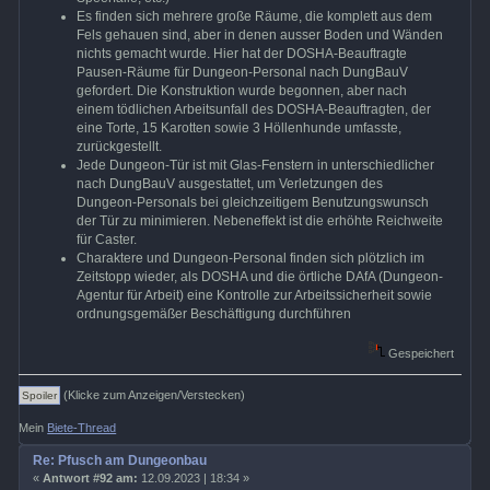
Es finden sich mehrere große Räume, die komplett aus dem
Fels gehauen sind, aber in denen ausser Boden und Wänden
nichts gemacht wurde. Hier hat der DOSHA-Beauftragte
Pausen-Räume für Dungeon-Personal nach DungBauV
gefordert. Die Konstruktion wurde begonnen, aber nach
einem tödlichen Arbeitsunfall des DOSHA-Beauftragten, der
eine Torte, 15 Karotten sowie 3 Höllenhunde umfasste,
zurückgestellt.
Jede Dungeon-Tür ist mit Glas-Fenstern in unterschiedlicher
nach DungBauV ausgestattet, um Verletzungen des
Dungeon-Personals bei gleichzeitigem Benutzungswunsch
der Tür zu minimieren. Nebeneffekt ist die erhöhte Reichweite
für Caster.
Charaktere und Dungeon-Personal finden sich plötzlich im
Zeitstopp wieder, als DOSHA und die örtliche DAfA (Dungeon-
Agentur für Arbeit) eine Kontrolle zur Arbeitssicherheit sowie
ordnungsgemäßer Beschäftigung durchführen
Gespeichert
(Klicke zum Anzeigen/Verstecken)
Mein
Biete-Thread
Re: Pfusch am Dungeonbau
«
Antwort #92 am:
12.09.2023 | 18:34 »