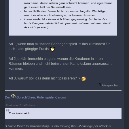
man daran, dass Fackeln ganz schlecht brennen, und irgendwann
geht einem halt der Sauerstoff aus.
In der Hälfte der Räume fehlen innen die Türgriffe. War billiger,
macht es aber auch schwieriger, da herauszukommen
immer wieder blockieren sich Türen gegenseitig.
(ich hatte das
letzte Dungeon tatsächlich ein paar mal umbauen müssen, damit
das nicht passiert)
Ad 1, wenn man mit harten Bandagen spielt ist das zumindest für
Lich-Lairs gängige Praxis
Ad 2, erklärt immerhin elegant, warum die Kreaturen in ihren
Räumen bleiben und nicht beim ersten Kampfeslärm angerauscht
kommen.
Ad 3, warum soll das denn nicht passieren? >
Gespeichert
Der
-Sprachführer: Rollenspieler-Jargon
Zitat von: ErikErikson
Thor lootet nicht.
"I blame WotC for brainwashing us into thinking that +2 damage per attack is