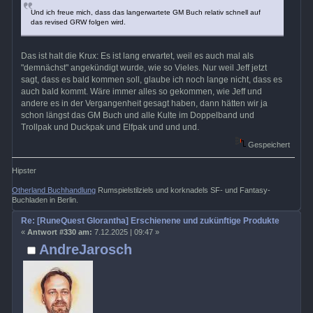
Und ich freue mich, dass das langerwartete GM Buch relativ schnell auf
das revised GRW folgen wird.
Das ist halt die Krux: Es ist lang erwartet, weil es auch mal als
"demnächst" angekündigt wurde, wie so Vieles. Nur weil Jeff jetzt
sagt, dass es bald kommen soll, glaube ich noch lange nicht, dass es
auch bald kommt. Wäre immer alles so gekommen, wie Jeff und
andere es in der Vergangenheit gesagt haben, dann hätten wir ja
schon längst das GM Buch und alle Kulte im Doppelband und
Trollpak und Duckpak und Elfpak und und und.
Gespeichert
Hipster
Otherland Buchhandlung
Rumspielstilziels und korknadels SF- und Fantasy-
Buchladen in Berlin.
Re: [RuneQuest Glorantha] Erschienene und zukünftige Produkte
«
Antwort #330 am:
7.12.2025 | 09:47 »
AndreJarosch