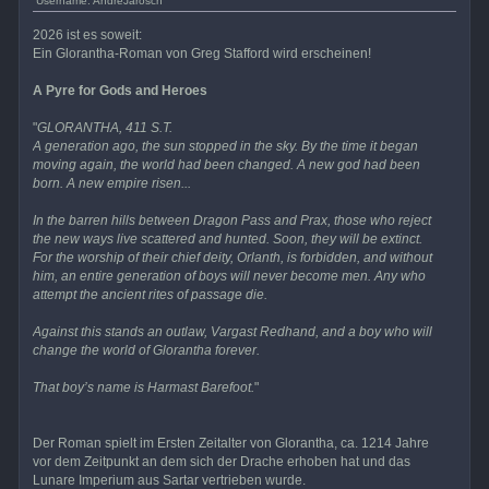
Username: AndreJarosch
2026 ist es soweit:
Ein Glorantha-Roman von Greg Stafford wird erscheinen!
A Pyre for Gods and Heroes
"
GLORANTHA, 411 S.T.
A generation ago, the sun stopped in the sky. By the time it began
moving again, the world had been changed. A new god had been
born. A new empire risen...
In the barren hills between Dragon Pass and Prax, those who reject
the new ways live scattered and hunted. Soon, they will be extinct.
For the worship of their chief deity, Orlanth, is forbidden, and without
him, an entire generation of boys will never become men. Any who
attempt the ancient rites of passage die.
Against this stands an outlaw, Vargast Redhand, and a boy who will
change the world of Glorantha forever.
That boy’s name is Harmast Barefoot.
"
Der Roman spielt im Ersten Zeitalter von Glorantha, ca. 1214 Jahre
vor dem Zeitpunkt an dem sich der Drache erhoben hat und das
Lunare Imperium aus Sartar vertrieben wurde.