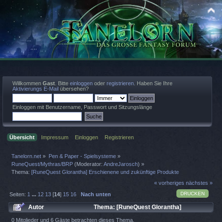
Willkommen
Gast
. Bitte
einloggen
oder
registrieren
. Haben Sie Ihre
Aktivierungs E-Mail
übersehen?
Einloggen mit Benutzername, Passwort und Sitzungslänge
Übersicht
Impressum
Einloggen
Registrieren
Tanelorn.net
»
Pen & Paper - Spielsysteme
»
RuneQuest/Mythras/BRP
(Moderator:
AndreJarosch
) »
Thema:
[RuneQuest Glorantha] Erschienene und zukünftige Produkte
« vorheriges
nächstes »
DRUCKEN
Seiten:
1
...
12
13
[
14
]
15
16
Nach unten
Autor
Thema: [RuneQuest Glorantha]
Erschienene und zukünftige Produkte (Gelesen 89833 mal)
0 Mitglieder und 6 Gäste betrachten dieses Thema.