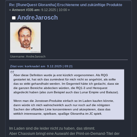
Re: [RuneQuest Glorantha] Erschienene und zukünftige Produkte
«
Antwort #335 am:
9.12.2025 | 10:00 »
AndreJarosch
Username: AndreJarosch
Zitat von: korknadel am 9.12.2025 | 09:21
Aber diese Definition wurde ja erst kürzlich vorgenommen. Als RQG
gestartet ist, hat sich das zumindest für mich nicht so angehört, als sollte
das so strikt gehandhabt werden. Im Gegenteil hätte ich gedacht, dass sie
die ganzen Bereiche abdecken würden, die RQ1-3 und Heroquest
abgedeckt haben (also zum Beispiel auch das Lunar Empire und Balazar).
Wenn man die Jonstown-Produkte einfach so im Laden kaufen könnte,
dann würde ich mich wahrscheinlich auch nur noch auf die nötigsten
Sachen der offiziellen Linie konzentrieren und akzeptieren, dass das
wirklich interessante, spielbare, spaßige Glorantha im JC spielt.
Im Laden sind die leider nicht zu haben, das stimmt.
Aber Chaosium bringt eine Auswahl der Print-on-Demand-Titel der