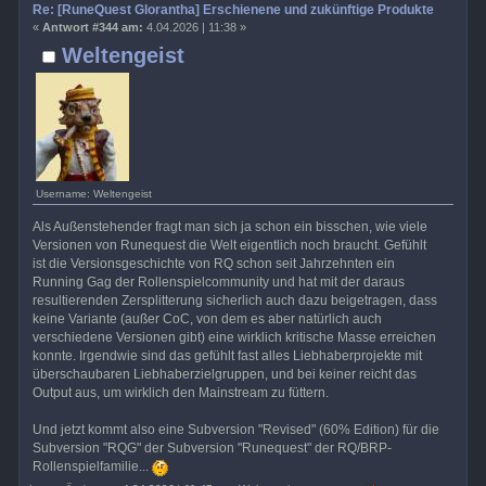
Re: [RuneQuest Glorantha] Erschienene und zukünftige Produkte
«
Antwort #344 am:
4.04.2026 | 11:38 »
Weltengeist
Username: Weltengeist
Als Außenstehender fragt man sich ja schon ein bisschen, wie viele
Versionen von Runequest die Welt eigentlich noch braucht. Gefühlt
ist die Versionsgeschichte von RQ schon seit Jahrzehnten ein
Running Gag der Rollenspielcommunity und hat mit der daraus
resultierenden Zersplitterung sicherlich auch dazu beigetragen, dass
keine Variante (außer CoC, von dem es aber natürlich auch
verschiedene Versionen gibt) eine wirklich kritische Masse erreichen
konnte. Irgendwie sind das gefühlt fast alles Liebhaberprojekte mit
überschaubaren Liebhaberzielgruppen, und bei keiner reicht das
Output aus, um wirklich den Mainstream zu füttern.
Und jetzt kommt also eine Subversion "Revised" (60% Edition) für die
Subversion "RQG" der Subversion "Runequest" der RQ/BRP-
Rollenspielfamilie...