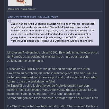
Username: AndreJarosch
Zitat von: korknadel am 7.12.2025 | 08:10
Das ist halt die Krux: Es ist lang erwartet, weil es auch mal als "demnächst"
angekündigt wurde, wie so Vieles. Nur weil Jeff jetzt sagt, dass es bald
kommen soll, glaube ich noch lange nicht, dass es auch bald kommt. Wäre
immer alles so gekommen, wie Jeff und andere es in der Vergangenheit
gesagt haben, dann hätten wir ja schon längst das GM Buch und alle
Kulte im Doppelband und Trollpak und Duckpak und Elfpak und und und.
Mit diesem Problem lebe ich seit 1991. Es wurde immer wieder etwas
für RuneQuest angekündigt, was dann doch nie oder nur sehr
zeitverzögert erschienen ist.
Es hat die AUTOREN noch nie gehindert hier und da von ihren
Projekten zu berichten, die nicht so weit fortgeschritten sind, weil sie
selbst so begeistert von ihrem Projekt sind und es gar nicht erwarten
können, dass die Welt davon erfährt.
In Einzelfällen sind logisch folgende Projekte erwähnt worden,
obwohl noch kein fertiges Manuskript vorlag (bestes Beispiel ist das
Infamous "Gamemasters Book"), was dann natürlich bei
Verzögerungen des Erscheinens zu Verärgerungen der Kunden führt.
Da Chaosium selbst dies bewusst ist kündigt Chaosium ein Buch erst