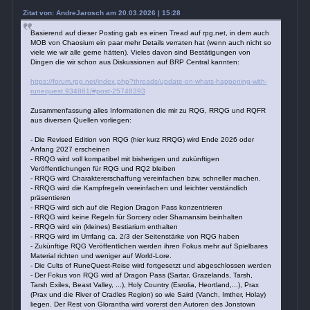
Zitat von: AndreJarosch am 20.03.2026 | 15:28
Basierend auf dieser Posting gab es einen Tread auf rpg.net, in dem auch
MOB von Chaosium ein paar mehr Details verraten hat (wenn auch nicht so
viele wie wir alle gerne hätten). Vieles davon sind Bestätigungen von
Dingen die wir schon aus Diskussionen auf BRP Central kannten:
https://forum.rpg.net/index.php?threads/update-on-whats-happening-with-
runequest.934861/#post-25748393
Zusammenfassung alles Informationen die mir zu RQG, RRQG und RQFR
aus diversen Quellen vorliegen:
- Die Revised Edition von RQG (hier kurz RRQG) wird Ende 2026 oder
Anfang 2027 erscheinen
- RRQG wird voll kompatibel mit bisherigen und zukünftigen
Veröffentlichungen für RQG und RQ2 bleiben
- RRQG wird Charaktererschaffung vereinfachen bzw. schneller machen.
- RRQG wird die Kampfregeln vereinfachen und leichter verständlich
präsentieren
- RRQG wird sich auf die Region Dragon Pass konzentrieren
- RRQG wird keine Regeln für Sorcery oder Shamansim beinhalten
- RRQG wird ein (kleines) Bestiarium enthalten
- RRQG wird im Umfang ca. 2/3 der Seitenstärke von RQG haben
- Zukünftige RQG Veröffentlichen werden ihren Fokus mehr auf Spielbares
Material richten und weniger auf World-Lore.
- Die Cults of RuneQuest-Reise wird fortgesetzt und abgeschlossen werden
- Der Fokus von RQG wird af Dragon Pass (Sartar, Grazelands, Tarsh,
Tarsh Exiles, Beast Valley, ...), Holy Country (Esrolia, Heortland,...), Prax
(Prax und die River of Cradles Region) so wie Saird (Vanch, Imther, Holay)
liegen. Der Rest von Glorantha wird vorerst den Autoren des Jonstown