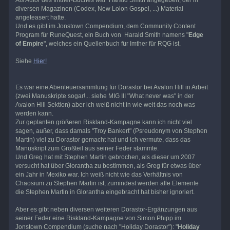
diversen Magazinen (Codex, New Lolon Gospel, ...) Material
angeteasert hatte.
Und es gibt im Jonstown Compendium, dem Community Content
Program für RuneQuest, ein Buch von Harald Smith namens "
Edge
of Empire
", welches ein Quellenbuch für Imther für RQG ist.
Siehe
Hier!
Es war eine Abenteuersammlung für Dorastor bei Avalon Hill in Arbeit
(zwei Manuskripte sogar!... siehe MIG III "What never was" in der
Avalon Hill Sektion) aber ich weiß nicht in wie weit das noch was
werden kann.
Zur geplanten größeren Riskland-Kampagne kann ich nicht viel
sagen, außer, dass damals "Troy Bankert" (Psreudonym von Stephen
Martin) viel zu Dorastor gemacht hat und ich vermute, dass das
Manuskript zum Großteil aus seiner Feder stammte.
Und Greg hat mit Stephen Martin gebrochen, als dieser um 2007
versucht hat über Glorantha zu bestimmen, als Greg für etwas über
ein Jahr in Mexiko war. Ich weiß nicht wie das Verhältnis von
Chaosium zu Stephen Martin ist; zumindest werden alle Elemente
die Stephen Martin in Glorantha eingebracht hat bisher ignoriert.
Aber es gibt neben diversen weiteren Dorastor-Ergänzungen aus
seiner Feder eine Riskland-Kampagne von Simon Phipp im
Jonstown Compendium (suche nach "Holiday Dorastor"): "
Holiday