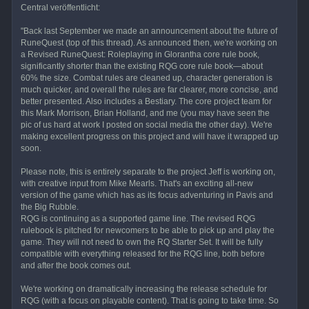
Central veröffentlicht:
"Back last September we made an announcement about the future of
RuneQuest (top of this thread). As announced then, we're working on
a Revised RuneQuest: Roleplaying in Glorantha core rule book,
significantly shorter than the existing RQG core rule book—about
60% the size. Combat rules are cleaned up, character generation is
much quicker, and overall the rules are far clearer, more concise, and
better presented. Also includes a Bestiary. The core project team for
this Mark Morrison, Brian Holland, and me (you may have seen the
pic of us hard at work I posted on social media the other day). We're
making excellent progress on this project and will have it wrapped up
soon.
Please note, this is entirely separate to the project Jeff is working on,
with creative input from Mike Mearls. That's an exciting all-new
version of the game which has as its focus adventuring in Pavis and
the Big Rubble.
RQG is continuing as a supported game line. The revised RQG
rulebook is pitched for newcomers to be able to pick up and play the
game. They will not need to own the RQ Starter Set. It will be fully
compatible with everything released for the RQG line, both before
and after the book comes out.
We're working on dramatically increasing the release schedule for
RQG (with a focus on playable content). That is going to take time. So