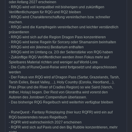
oder Anfang 2027 erscheinen
- RRQG wird voll kompatibel mit bisherigen und zukünftigen
Veröffentlichungen für RQG und RQ2 bleiben
- RRQG wird Charaktererschaffung vereinfachen bzw. schneller
machen.
- RRQG wird die Kampfregeln vereinfachen und leichter verständlich
präsentieren
- RRQG wird sich auf die Region Dragon Pass konzentrieren
- RRQG wird keine Regeln für Sorcery oder Shamansim beinhalten
- RRQG wird ein (kleines) Bestiarium enthalten
- RRQG wird im Umfang ca. 2/3 der Seitenstärke von RQG haben
- Zukünftige RQG Veröffentlichen werden ihren Fokus mehr auf
Spielbares Material richten und weniger auf World-Lore.
- Die Cults of RuneQuest-Reise wird fortgesetzt und abgeschlossen
werden
- Der Fokus von RQG wird af Dragon Pass (Sartar, Grazelands, Tarsh,
Tarsh Exiles, Beast Valley, ...), Holy Country (Esrolia, Heortland,...),
Prax (Prax und die River of Cradles Region) so wie Saird (Vanch,
Imther, Holay) liegen. Der Rest von Glorantha wird vorerst den
Autoren des Jonstown Compendium überlassen.
- Das bisherige RQG Regelbuch wird weiterhin verfügbar bleiben
- RuneQuest - Fantasy Roleplaying (hier kurz RQFR) wird ein auf
RQG basierendes neues Regelbuch
- RQFR wird wahrscheinlich 2027 erscheinen
- RQFR wird sich auf Pavis und den Big Rubble konzentrieren, mehr