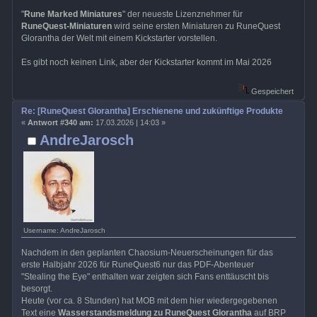
"
Rune Marked Miniatures
" der neueste Lizenznehmer für
RuneQuest-Miniaturen
wird seine ersten Miniaturen zu RuneQuest
Glorantha der Welt mit einem Kickstarter vorstellen.
Es gibt noch keinen Link, aber der Kickstarter kommt im Mai 2026
Gespeichert
Re: [RuneQuest Glorantha] Erschienene und zukünftige Produkte
«
Antwort #340 am:
17.03.2026 | 14:03 »
AndreJarosch
Username: AndreJarosch
Nachdem in den geplanten Chaosium-Neuerscheinungen für das
erste Halbjahr 2026 für RuneQuest6 nur das PDF-Abenteuer
"Stealing the Eye" enthalten war zeigten sich Fans enttäuscht bis
besorgt.
Heute (vor ca. 8 Stunden) hat MOB mit dem hier wiedergegebenen
Text eine
Wasserstandsmeldung zu RuneQuest Glorantha
auf BRP