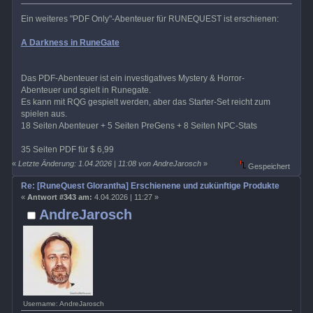
Ein weiteres "PDF Only"-Abenteuer für RUNEQUEST ist erschienen:
A Darkness in RuneGate
Das PDF-Abenteuer ist ein investigatives Mystery & Horror-
Abenteuer und spielt in Runegate.
Es kann mit RQG gespielt werden, aber das Starter-Set reicht zum
spielen aus.
18 Seiten Abenteuer + 5 Seiten PreGens + 8 Seiten NPC-Stats
35 Seiten PDF für $ 6,99
«
Letzte Änderung: 1.04.2026 | 11:08 von AndreJarosch
»
Gespeichert
Re: [RuneQuest Glorantha] Erschienene und zukünftige Produkte
«
Antwort #343 am:
4.04.2026 | 11:27 »
AndreJarosch
Username: AndreJarosch