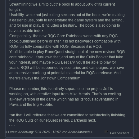
Streamlining: we aim to cut the book to about 60% of its current
length.
Usability: we're not just cutting sections out of the book, we're making
it easier to use, both to understand the game system and the setting,
and for use in play. It includes a bestiary. The book is also going to
have a usable index.
Compatibility: the new RQG Core Rulebook works with any RQG
book, published before or after. It is not backwards compatible with
RQG it is fully compatible with RQG. Because it is RQG.
You'll be able to play RuneQuest straight out of the new revised RQG
core rulebook . If you own that, and any of the Cults Books* that take
your interest, and maybe RQG Bestiary, you'll be able to play for
years. RQG will be supported by scenarios and campaigns: we have
an extensive back log of potential material for RQG to release. And
there's always the Jonstown Compendium.
Please remember, this is entirely separate to the project Jeff is
working on, with creative input from Mike Mearls. That's an exciting
all-new version of the game which has as its focus adventuring in
Pavis and the Big Rubble.
*on that, I will reiterate that we are committed to satisfactorily finishing
the RQG Cults of RuneQuest series. Darkness next.
<<<
«
Letzte Änderung: 5.04.2026 | 12:57 von AndreJarosch
»
Gespeichert