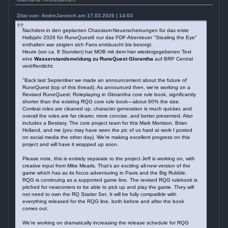
Zitat von: AndreJarosch am 17.03.2026 | 14:03
Nachdem in den geplanten Chaosium-Neuerscheinungen für das erste
Halbjahr 2026 für RuneQuest6 nur das PDF-Abenteuer "Stealing the Eye"
enthalten war zeigten sich Fans enttäuscht bis besorgt.
Heute (vor ca. 8 Stunden) hat MOB mit dem hier wiedergegebenen Text
eine
Wasserstandsmeldung zu RuneQuest Glorantha
auf BRP Central
veröffentlicht:
"Back last September we made an announcement about the future of
RuneQuest (top of this thread). As announced then, we're working on a
Revised RuneQuest: Roleplaying in Glorantha core rule book, significantly
shorter than the existing RQG core rule book—about 60% the size.
Combat rules are cleaned up, character generation is much quicker, and
overall the rules are far clearer, more concise, and better presented. Also
includes a Bestiary. The core project team for this Mark Morrison, Brian
Holland, and me (you may have seen the pic of us hard at work I posted
on social media the other day). We're making excellent progress on this
project and will have it wrapped up soon.
Please note, this is entirely separate to the project Jeff is working on, with
creative input from Mike Mearls. That's an exciting all-new version of the
game which has as its focus adventuring in Pavis and the Big Rubble.
RQG is continuing as a supported game line. The revised RQG rulebook is
pitched for newcomers to be able to pick up and play the game. They will
not need to own the RQ Starter Set. It will be fully compatible with
everything released for the RQG line, both before and after the book
comes out.
We're working on dramatically increasing the release schedule for RQG