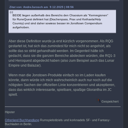
Zitat von: AndreJarosch am 9.12.2025 | 08:56
BEIDE liegen außerhalb des Bereichs den Chaosium als "Kernregionen"
für RuneQuest definiert hat (Drachenpass, Prax und Kethaela/Holy
Country) und sind daher sowieso besser im Jonsftown Compendium
aufgehoben.
Aber diese Definition wurde ja erst kürzlich vorgenommen. Als RQG
gestartet ist, hat sich das zumindest für mich nicht so angehört, als
sollte das so strikt gehandhabt werden. Im Gegenteil hätte ich
gedacht, dass sie die ganzen Bereiche abdecken würden, die RQ1-3
und Heroquest abgedeckt haben (also zum Beispiel auch das Lunar
Empire und Balazar).
Wenn man die Jonstown-Produkte einfach so im Laden kaufen
könnte, dann würde ich mich wahrscheinlich auch nur noch auf die
nötigsten Sachen der offiziellen Linie konzentrieren und akzeptieren,
dass das wirklich interessante, spielbare, spaßige Glorantha im JC
spielt.
Gespeichert
Hipster
Otherland Buchhandlung
Rumspielstilziels und korknadels SF- und Fantasy-
Buchladen in Berlin.