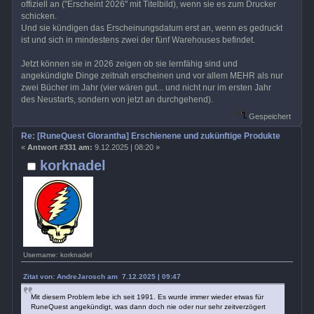
offiziell an ("Erscheint 2026" mit Titelbild), wenn sie es zum Drucker
schicken.
Und sie kündigen das Erscheinungsdatum erst an, wenn es gedruckt
ist und sich in mindestens zwei der fünf Warehouses befindet.
Jetzt können sie in 2026 zeigen ob sie lernfähig sind und
angekündigte Dinge zeitnah erscheinen und vor allem MEHR als nur
zwei Bücher im Jahr (vier wären gut... und nicht nur im ersten Jahr
des Neustarts, sondern von jetzt an durchgehend).
Gespeichert
Re: [RuneQuest Glorantha] Erschienene und zukünftige Produkte
«
Antwort #331 am:
9.12.2025 | 08:20 »
korknadel
Username: korknadel
Zitat von: AndreJarosch am 7.12.2025 | 09:47
Mit diesem Problem lebe ich seit 1991. Es wurde immer wieder etwas für
RuneQuest angekündigt, was dann doch nie oder nur sehr zeitverzögert