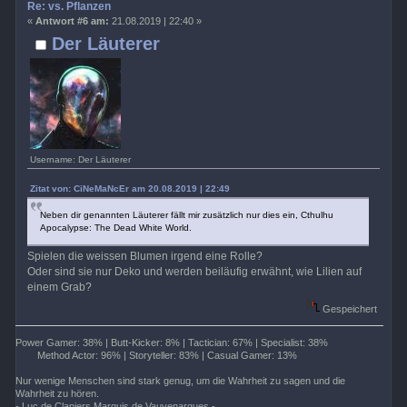
Re: vs. Pflanzen
«
Antwort #6 am:
21.08.2019 | 22:40 »
Der Läuterer
Username: Der Läuterer
Zitat von: CiNeMaNcEr am 20.08.2019 | 22:49
Neben dir genannten Läuterer fällt mir zusätzlich nur dies ein, Cthulhu
Apocalypse: The Dead White World.
Spielen die weissen Blumen irgend eine Rolle?
Oder sind sie nur Deko und werden beiläufig erwähnt, wie Lilien auf
einem Grab?
Gespeichert
Power Gamer: 38% | Butt-Kicker: 8% | Tactician: 67% | Specialist: 38%
Method Actor: 96% | Storyteller: 83% | Casual Gamer: 13%
Nur wenige Menschen sind stark genug, um die Wahrheit zu sagen und die
Wahrheit zu hören.
- Luc de Clapiers Marquis de Vauvenargues -