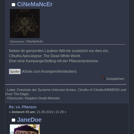
CiNeMaNcEr
Username: CiNeMaNcEr
Neben dir genannten Läuterer fällt mir zusätzlich nur dies ein,
Cthulhu Apocalypse: The Dead White World.
Eher eine Kampange/Setting mit der Pflanzenprämisse.
(Klicke zum Anzeigen/Verstecken)
Gespeichert
- Leitet: Oneshots der Systeme Unknown Armies, Cthulhu of Cthulhu/NEMESIS und
Over The Edge).
- Obsession: Kingdom Death:Monster.
Re: vs. Pflanzen
«
Antwort #3 am:
21.08.2019 | 21:29 »
JaneDoe