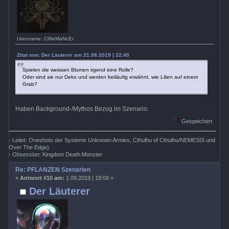
Username: CiNeMaNcEr
Zitat von: Der Läuterer am 21.08.2019 | 22:40
Spielen die weissen Blumen irgend eine Rolle?
Oder sind sie nur Deko und werden beiläufig erwähnt, wie Lilien auf einem
Grab?
Haben Background-/Mythos Bezug im Szenario.
Gespeichert
- Leitet: Oneshots der Systeme Unknown Armies, Cthulhu of Cthulhu/NEMESIS und
Over The Edge).
- Obsession: Kingdom Death:Monster.
Re: PFLANZEN Szenarien
«
Antwort #10 am:
1.09.2019 | 18:09 »
Der Läuterer