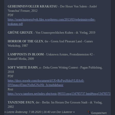
GEHEIMNISVOLLER KRAKATAU
- Der Hexer Von Salem - André
'Seanchui' Frenzer, 2012
PDF
https://seanchuigoesrlyeh.files.wordpress.com/2013/03/geheimnisvoller-
krakatau.pdf
GRÜNE GRENZE
- Von Unaussprechlichen Kulten - dt. Verlag, 2019
HORROR OF THE GLEN
, the - Green And Pleasant Land - Games
Workshop, 1987
LAMP POSTS IN BLOOM
- Unknown Armies, Protodimension #2 -
Kinstaff Media, 2009
SOFT WHITE DAMN
, a - Delta Green Writing Contest - Pagan Publishing,
2018
PDF
https://docs.google.com/document/d/1XyRsPgxHdoiVLfIAs0-
DYhnasc4TmecNx8zGNoNb_Js/mobilebasic
Rezi
https://www.tanelorn.net/index.php/topic,99353.msg134785737.html#msg134785737
TANZENDE FAUN
, der - Berlin: Im Herzen Der Grossen Stadt - dt. Verlag,
2002
«
Letzte Änderung: 7.08.2020 | 16:40 von Der Läuterer
»
Gespeichert