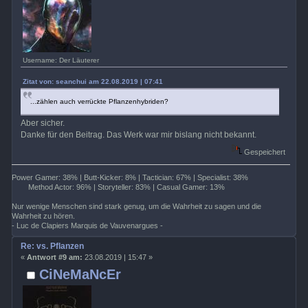
Username: Der Läuterer
Zitat von: seanchui am 22.08.2019 | 07:41
...zählen auch verrückte Pflanzenhybriden?
Aber sicher.
Danke für den Beitrag. Das Werk war mir bislang nicht bekannt.
Gespeichert
Power Gamer: 38% | Butt-Kicker: 8% | Tactician: 67% | Specialist: 38%
Method Actor: 96% | Storyteller: 83% | Casual Gamer: 13%
Nur wenige Menschen sind stark genug, um die Wahrheit zu sagen und die
Wahrheit zu hören.
- Luc de Clapiers Marquis de Vauvenargues -
Re: vs. Pflanzen
«
Antwort #9 am:
23.08.2019 | 15:47 »
CiNeMaNcEr