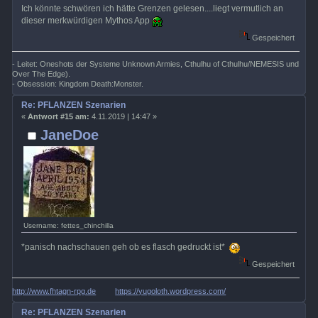
Ich könnte schwören ich hätte Grenzen gelesen....liegt vermutlich an
dieser merkwürdigen Mythos App
Gespeichert
- Leitet: Oneshots der Systeme Unknown Armies, Cthulhu of Cthulhu/NEMESIS und
Over The Edge).
- Obsession: Kingdom Death:Monster.
Re: PFLANZEN Szenarien
«
Antwort #15 am:
4.11.2019 | 14:47 »
JaneDoe
Username: fettes_chinchilla
*panisch nachschauen geh ob es flasch gedruckt ist*
Gespeichert
http://www.fhtagn-rpg.de
https://yugoloth.wordpress.com/
Re: PFLANZEN Szenarien