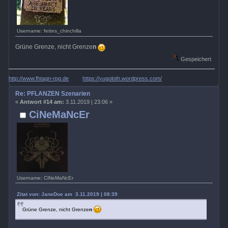
Username: fettes_chinchilla
Grüne Grenze, nicht Grenze
n
Gespeichert
http://www.fhtagn-rpg.de
https://yugoloth.wordpress.com/
Re: PFLANZEN Szenarien
«
Antwort #14 am:
3.11.2019 | 23:06 »
CiNeMaNcEr
Username: CiNeMaNcEr
Zitat von: JaneDoe am 3.11.2019 | 08:39
Grüne Grenze, nicht Grenze
n