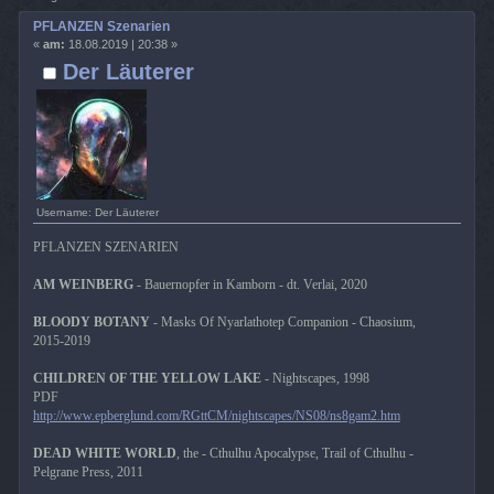
PFLANZEN Szenarien
«
am:
18.08.2019 | 20:38 »
Der Läuterer
Username: Der Läuterer
PFLANZEN SZENARIEN
AM WEINBERG
- Bauernopfer in Kamborn - dt. Verlai, 2020
BLOODY BOTANY
- Masks Of Nyarlathotep Companion - Chaosium,
2015-2019
CHILDREN OF THE YELLOW LAKE
- Nightscapes, 1998
PDF
http://www.epberglund.com/RGttCM/nightscapes/NS08/ns8gam2.htm
DEAD WHITE WORLD
, the - Cthulhu Apocalypse, Trail of Cthulhu -
Pelgrane Press, 2011