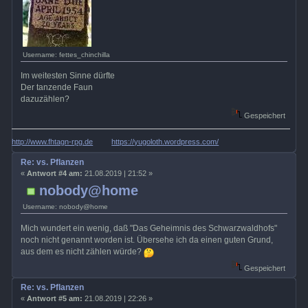
Username: fettes_chinchilla
Im weitesten Sinne dürfte
Der tanzende Faun
dazuzählen?
Gespeichert
http://www.fhtagn-rpg.de
https://yugoloth.wordpress.com/
Re: vs. Pflanzen
«
Antwort #4 am:
21.08.2019 | 21:52 »
nobody@home
Username: nobody@home
Mich wundert ein wenig, daß "Das Geheimnis des Schwarzwaldhofs"
noch nicht genannt worden ist. Übersehe ich da einen guten Grund,
aus dem es nicht zählen würde?
Gespeichert
Re: vs. Pflanzen
«
Antwort #5 am:
21.08.2019 | 22:26 »