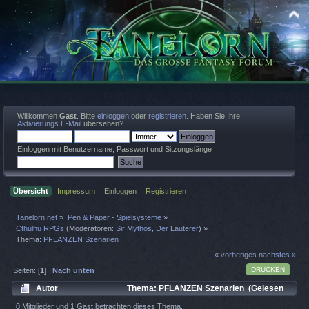
Willkommen
Gast
. Bitte
einloggen
oder
registrieren
. Haben Sie Ihre
Aktivierungs E-Mail
übersehen?
Einloggen mit Benutzername, Passwort und Sitzungslänge
Übersicht
Impressum
Einloggen
Registrieren
Tanelorn.net
»
Pen & Paper - Spielsysteme
»
Cthulhu RPGs
(Moderatoren:
Sir Mythos
,
Der Läuterer
) »
Thema:
PFLANZEN Szenarien
« vorheriges
nächstes »
DRUCKEN
Seiten: [
1
]
Nach unten
Autor
Thema: PFLANZEN Szenarien (Gelesen
4343 mal)
0 Mitglieder und 1 Gast betrachten dieses Thema.