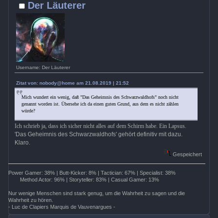
Der Läuterer
Username: Der Läuterer
Zitat von: nobody@home am 21.08.2019 | 21:52
Mich wundert ein wenig, daß "Das Geheimnis des Schwarzwaldhofs" noch nicht
genannt worden ist. Übersehe ich da einen guten Grund, aus dem es nicht zählen
würde?
Ich schrieb ja, dass ich sicher nicht alles auf dem Schirm habe. Ein Lapsus.
'Das Geheimnis des Schwarzwaldhofs' gehört definitiv mit dazu.
Klaro.
Gespeichert
Power Gamer: 38% | Butt-Kicker: 8% | Tactician: 67% | Specialist: 38%
Method Actor: 96% | Storyteller: 83% | Casual Gamer: 13%
Nur wenige Menschen sind stark genug, um die Wahrheit zu sagen und die
Wahrheit zu hören.
- Luc de Clapiers Marquis de Vauvenargues -