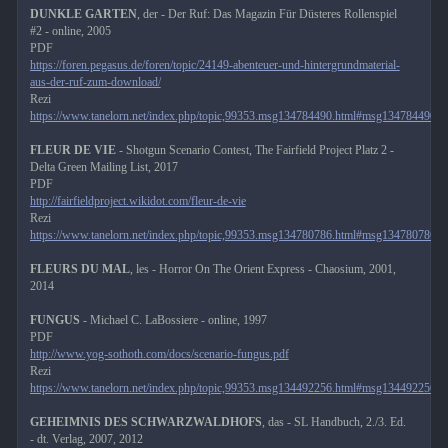
DUNKLE GARTEN
, der - Der Ruf: Das Magazin Für Düsteres Rollenspiel
#2 - online, 2005
PDF
https://foren.pegasus.de/foren/topic/24149-abenteuer-und-hintergrundmaterial-
aus-der-ruf-zum-download/
Rezi
https://www.tanelorn.net/index.php/topic,99353.msg134784490.html#msg134784490
FLEUR DE VIE
- Shotgun Scenario Contest, The Fairfield Project Platz 2 -
Delta Green Mailing List, 2017
PDF
http://fairfieldproject.wikidot.com/fleur-de-vie
Rezi
https://www.tanelorn.net/index.php/topic,99353.msg134780786.html#msg134780786
FLEURS DU MAL
, les - Horror On The Orient Express - Chaosium, 2001,
2014
FUNGUS
- Michael C. LaBossiere - online, 1997
PDF
http://www.yog-sothoth.com/docs/scenario-fungus.pdf
Rezi
https://www.tanelorn.net/index.php/topic,99353.msg134492256.html#msg134492256
GEHEIMNIS DES SCHWARZWALDHOFS
, das - SL Handbuch, 2./3. Ed.
- dt. Verlag, 2007, 2012