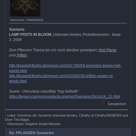
Username: CiNeMaNcEr
Szenario
LAMP POSTS IN BLOOM
, Unknown Armies, Protodimension - Issue
2, 2009
Zum Pflanzen Thema bin ich noch darüber gestolpert,
Hell-Plants
und
Triffids
.
http://brawlofcthulhu.blogspot.com/2017/06/56-tunnelers-below-hell-
plants.html
http://brawlofcthulhu.blogspot.com/2016/05/30-triffids-spawn-of-
winds.html
Sowie - Utricularia calycifida 'Yog-Sothoth'
https://legacy.carnivorousplants.org/cpn/Species/v29n1p14_21.html
Gespeichert
- Leitet: Oneshots der Systeme Unknown Armies, Cthulhu of Cthulhu/NEMESIS und
Over The Edge).
- Obsession: Kingdom Death:Monster.
Re: PFLANZEN Szenarien