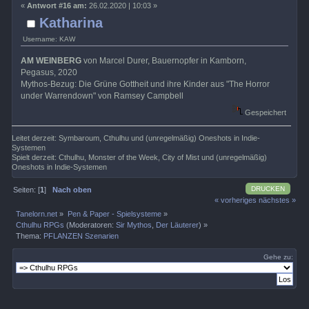
«
Antwort #16 am:
26.02.2020 | 10:03 »
Katharina
Username: KAW
AM WEINBERG
von Marcel Durer, Bauernopfer in Kamborn,
Pegasus, 2020
Mythos-Bezug: Die Grüne Gottheit und ihre Kinder aus "The Horror
under Warrendown" von Ramsey Campbell
Gespeichert
Leitet derzeit: Symbaroum, Cthulhu und (unregelmäßig) Oneshots in Indie-
Systemen
Spielt derzeit: Cthulhu, Monster of the Week, City of Mist und (unregelmäßig)
Oneshots in Indie-Systemen
DRUCKEN
Seiten: [
1
]
Nach oben
« vorheriges
nächstes »
Tanelorn.net
»
Pen & Paper - Spielsysteme
»
Cthulhu RPGs
(Moderatoren:
Sir Mythos
,
Der Läuterer
) »
Thema:
PFLANZEN Szenarien
Gehe zu: