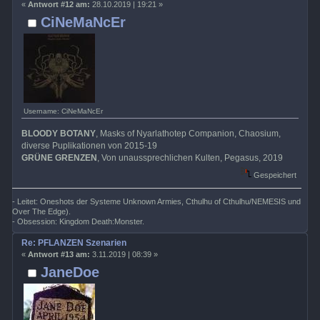
«
Antwort #12 am:
28.10.2019 | 19:21 »
CiNeMaNcEr
Username: CiNeMaNcEr
BLOODY BOTANY
, Masks of Nyarlathotep Companion, Chaosium,
diverse Puplikationen von 2015-19
GRÜNE GRENZEN
, Von unaussprechlichen Kulten, Pegasus, 2019
Gespeichert
- Leitet: Oneshots der Systeme Unknown Armies, Cthulhu of Cthulhu/NEMESIS und
Over The Edge).
- Obsession: Kingdom Death:Monster.
Re: PFLANZEN Szenarien
«
Antwort #13 am:
3.11.2019 | 08:39 »
JaneDoe