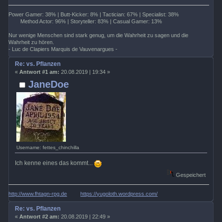
Power Gamer: 38% | Butt-Kicker: 8% | Tactician: 67% | Specialist: 38%
Method Actor: 96% | Storyteller: 83% | Casual Gamer: 13%
Nur wenige Menschen sind stark genug, um die Wahrheit zu sagen und die
Wahrheit zu hören.
- Luc de Clapiers Marquis de Vauvenargues -
Re: vs. Pflanzen
«
Antwort #1 am:
20.08.2019 | 19:34 »
JaneDoe
Username: fettes_chinchilla
Ich kenne eines das kommt...
Gespeichert
http://www.fhtagn-rpg.de
https://yugoloth.wordpress.com/
Re: vs. Pflanzen
«
Antwort #2 am:
20.08.2019 | 22:49 »