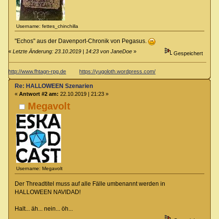
Username: fettes_chinchilla
"Echos" aus der Davenport-Chronik von Pegasus.
«
Letzte Änderung: 23.10.2019 | 14:23 von JaneDoe
»
Gespeichert
http://www.fhtagn-rpg.de
https://yugoloth.wordpress.com/
Re: HALLOWEEN Szenarien
«
Antwort #2 am:
22.10.2019 | 21:23 »
Megavolt
Username: Megavolt
Der Threadtitel muss auf alle Fälle umbenannt werden in
HALLOWEEN NAVIDAD!
Halt... äh... nein... öh...