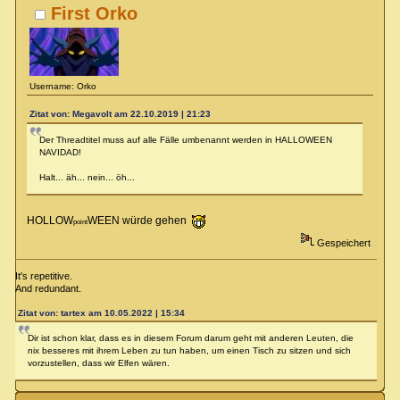
First Orko
Username: Orko
Zitat von: Megavolt am 22.10.2019 | 21:23
Der Threadtitel muss auf alle Fälle umbenannt werden in HALLOWEEN
NAVIDAD!
Halt... äh... nein... öh...
HOLLOW
WEEN würde gehen
point
Gespeichert
It's repetitive.
And redundant.
Zitat von: tartex am 10.05.2022 | 15:34
Dir ist schon klar, dass es in diesem Forum darum geht mit anderen Leuten, die
nix besseres mit ihrem Leben zu tun haben, um einen Tisch zu sitzen und sich
vorzustellen, dass wir Elfen wären.