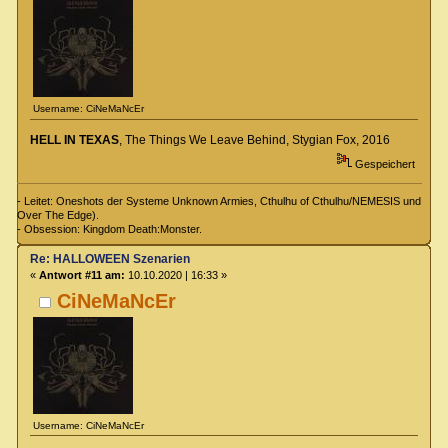
Username: CiNeMaNcEr
HELL IN TEXAS
, The Things We Leave Behind, Stygian Fox, 2016
Gespeichert
- Leitet: Oneshots der Systeme Unknown Armies, Cthulhu of Cthulhu/NEMESIS und
Over The Edge).
- Obsession: Kingdom Death:Monster.
Re: HALLOWEEN Szenarien
«
Antwort #11 am:
10.10.2020 | 16:33 »
CiNeMaNcEr
Username: CiNeMaNcEr