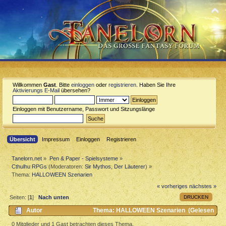
Willkommen
Gast
. Bitte
einloggen
oder
registrieren
. Haben Sie Ihre
Aktivierungs E-Mail
übersehen?
Einloggen mit Benutzername, Passwort und Sitzungslänge
Übersicht
Impressum
Einloggen
Registrieren
Tanelorn.net
»
Pen & Paper - Spielsysteme
»
Cthulhu RPGs
(Moderatoren:
Sir Mythos
,
Der Läuterer
) »
Thema:
HALLOWEEN Szenarien
« vorheriges
nächstes »
DRUCKEN
Seiten: [
1
]
Nach unten
Autor
Thema: HALLOWEEN Szenarien (Gelesen
4201 mal)
0 Mitglieder und 1 Gast betrachten dieses Thema.