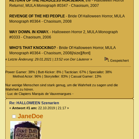
RETURN OF THE HEADLESS HORSEMAN
, the - Halloween Horror
Returns!, MULA Monograph #0347 - Chaoisum, 2007
REVENGE OF THE HEI PEOPLE
- Bride Of Halloween Horror, MULA
Monograph #0364 - Chaoisum, 2008
WAY DOWN. IN IOWAY
.
- Halloween Horror 2, MULA Monograph
#0333 - Chaoisum, 2006
WHO'S THAT KNOCKING?
- Bride Of Halloween Horror, MULA
Monograph #0364 - Chaoisum, 2008[/size][/font]
«
Letzte Änderung: 29.01.2021 | 13:52 von Der Läuterer
»
Gespeichert
Power Gamer: 38% | Butt-Kicker: 8% | Tactician: 67% | Specialist: 38%
Method Actor: 96% | Storyteller: 83% | Casual Gamer: 13%
Nur wenige Menschen sind stark genug, um die Wahrheit zu sagen und die
Wahrheit zu hören.
- Luc de Clapiers Marquis de Vauvenargues -
Re: HALLOWEEN Szenarien
«
Antwort #1 am:
22.10.2019 | 21:17 »
JaneDoe