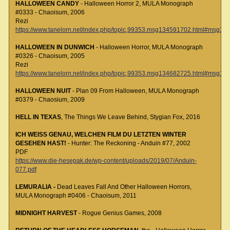
HALLOWEEN CANDY
- Halloween Horror 2, MULA Monograph
#0333 - Chaoisum, 2006
Rezi
https://www.tanelorn.net/index.php/topic,99353.msg134591702.html#msg1
HALLOWEEN IN DUNWICH
- Halloween Horror, MULA Monograph
#0326 - Chaoisum, 2005
Rezi
https://www.tanelorn.net/index.php/topic,99353.msg134682725.html#msg1
HALLOWEEN NUIT
- Plan 09 From Halloween, MULA Monograph
#0379 - Chaosium, 2009
HELL IN TEXAS
, The Things We Leave Behind, Stygian Fox, 2016
ICH WEISS GENAU, WELCHEN FILM DU LETZTEN WINTER
GESEHEN HAST!
- Hunter: The Reckoning - Anduin #77, 2002
PDF
https://www.die-hesepak.de/wp-content/uploads/2019/07/Anduin-
077.pdf
LEMURALIA -
Dead Leaves Fall And Other Halloween Horrors,
MULA Monograph #0406 - Chaoisum, 2011
MIDNIGHT HARVEST
- Rogue Genius Games, 2008