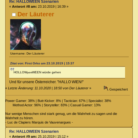
Re: HALLOWEEN Szenarien
«
Antwort #8 am:
23.10.2019 | 16:39 »
Der Läuterer
Username: Der Läuterer
Zitat von: First Orko am 23.10.2019 | 15:37
HOLLOW
WEEN würde gehen
point
Und für unsere Österreicher. "HALLO WIEN!"
«
Letzte Änderung: 11.10.2020 | 18:50 von Der Läuterer
»
Gespeichert
Power Gamer: 38% | Butt-Kicker: 8% | Tactician: 67% | Specialist: 38%
Method Actor: 96% | Storyteller: 83% | Casual Gamer: 13%
Nur wenige Menschen sind stark genug, um die Wahrheit zu sagen und die
Wahrheit zu hören.
- Luc de Clapiers Marquis de Vauvenargues -
Re: HALLOWEEN Szenarien
«
Antwort #9 am:
25.10.2019 | 15:12 »