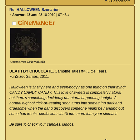
Gespeichert
Re: HALLOWEEN Szenarien
«
Antwort #3 am:
23.10.2019 | 07:46 »
CiNeMaNcEr
Username: CiNeMaNcEr
DEATH BY CHOCOLATE
, Campfire Tales #4, Little Fears,
FunSizedGames, 2011.
Halloween is finally here and everybody has one thing on their mind:
CANDY CANDY CANDY. This love of sweets is completely natural
but there's something decidedly unnatural happening tonight. A
normal night of trick-or-treating soon turns into something dark and
gruesome when the gang discovers someone might be handing out
some bad treats--confections that'll turn more than your stomach.
Be sure to check your candies, kiddos.