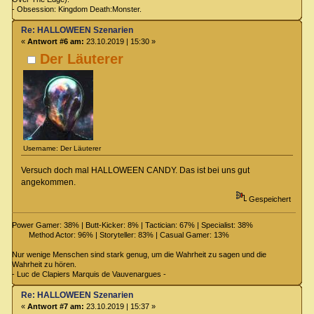
- Obsession: Kingdom Death:Monster.
Re: HALLOWEEN Szenarien
«
Antwort #6 am:
23.10.2019 | 15:30 »
Der Läuterer
Username: Der Läuterer
Versuch doch mal HALLOWEEN CANDY. Das ist bei uns gut
angekommen.
Gespeichert
Power Gamer: 38% | Butt-Kicker: 8% | Tactician: 67% | Specialist: 38%
Method Actor: 96% | Storyteller: 83% | Casual Gamer: 13%
Nur wenige Menschen sind stark genug, um die Wahrheit zu sagen und die
Wahrheit zu hören.
- Luc de Clapiers Marquis de Vauvenargues -
Re: HALLOWEEN Szenarien
«
Antwort #7 am:
23.10.2019 | 15:37 »