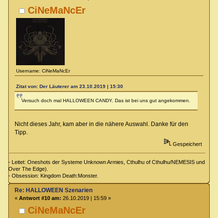
CiNeMaNcEr
Username: CiNeMaNcEr
Zitat von: Der Läuterer am 23.10.2019 | 15:30
Versuch doch mal HALLOWEEN CANDY. Das ist bei uns gut angekommen.
Nicht dieses Jahr, kam aber in die nähere Auswahl. Danke für den
Tipp.
Gespeichert
- Leitet: Oneshots der Systeme Unknown Armies, Cthulhu of Cthulhu/NEMESIS und
Over The Edge).
- Obsession: Kingdom Death:Monster.
Re: HALLOWEEN Szenarien
«
Antwort #10 am:
26.10.2019 | 15:59 »
CiNeMaNcEr