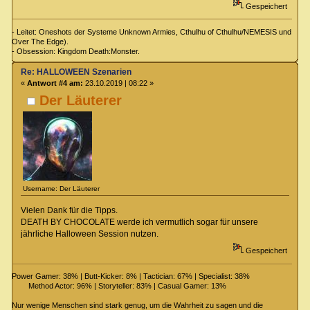
Gespeichert
- Leitet: Oneshots der Systeme Unknown Armies, Cthulhu of Cthulhu/NEMESIS und
Over The Edge).
- Obsession: Kingdom Death:Monster.
Re: HALLOWEEN Szenarien
«
Antwort #4 am:
23.10.2019 | 08:22 »
Der Läuterer
Username: Der Läuterer
Vielen Dank für die Tipps.
DEATH BY CHOCOLATE werde ich vermutlich sogar für unsere
jährliche Halloween Session nutzen.
Gespeichert
Power Gamer: 38% | Butt-Kicker: 8% | Tactician: 67% | Specialist: 38%
Method Actor: 96% | Storyteller: 83% | Casual Gamer: 13%
Nur wenige Menschen sind stark genug, um die Wahrheit zu sagen und die