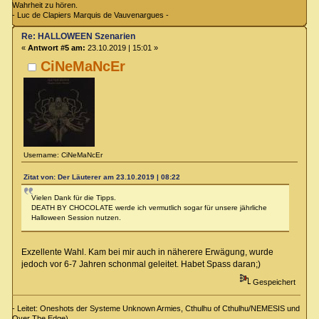
Wahrheit zu hören.
- Luc de Clapiers Marquis de Vauvenargues -
Re: HALLOWEEN Szenarien
«
Antwort #5 am:
23.10.2019 | 15:01 »
CiNeMaNcEr
Username: CiNeMaNcEr
Zitat von: Der Läuterer am 23.10.2019 | 08:22
Vielen Dank für die Tipps.
DEATH BY CHOCOLATE werde ich vermutlich sogar für unsere jährliche
Halloween Session nutzen.
Exzellente Wahl. Kam bei mir auch in näherere Erwägung, wurde
jedoch vor 6-7 Jahren schonmal geleitet. Habet Spass daran;)
Gespeichert
- Leitet: Oneshots der Systeme Unknown Armies, Cthulhu of Cthulhu/NEMESIS und
Over The Edge).