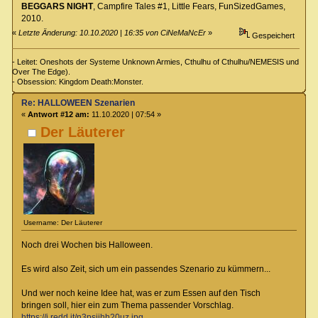
BEGGARS NIGHT
, Campfire Tales #1, Little Fears, FunSizedGames,
2010.
«
Letzte Änderung: 10.10.2020 | 16:35 von CiNeMaNcEr
»
Gespeichert
- Leitet: Oneshots der Systeme Unknown Armies, Cthulhu of Cthulhu/NEMESIS und
Over The Edge).
- Obsession: Kingdom Death:Monster.
Re: HALLOWEEN Szenarien
«
Antwort #12 am:
11.10.2020 | 07:54 »
Der Läuterer
Username: Der Läuterer
Noch drei Wochen bis Halloween.
Es wird also Zeit, sich um ein passendes Szenario zu kümmern...
Und wer noch keine Idee hat, was er zum Essen auf den Tisch
bringen soll, hier ein zum Thema passender Vorschlag.
https://i.redd.it/n3psiihh20uz.jpg