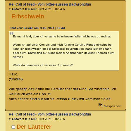
Re: Call of Fred - Vom bitter-süssen Badwrongfun
«
Antwort #36 am:
9.03.2021 | 16:54 »
Erbschwein
Zitat von: kasi45 am 9.03.2021 | 16:43
Es tut mir leid, aber ich verstehe beim besten Willen nicht was du meinst.
Wenn ich auf einer Con bin und mich für eine Cthulhu-Runde einschreibe,
kann ich nicht wissen ob der Spielleiter bevorzugt die harte Schiene fährt
oder nicht. Damit sind auf Cons meiner Ansicht nach gewisse Themen nicht
sinnvoll.
Weißt du denn was ich mit einer Con meine?
Hallo,
@kasi45
Wie gesagt, dafür sind die Herausgeber der Produkte zuständig. Ich
weiß auch was ein Con ist.
Alles andere führt nur auf die Person zurück mit wem man Spielt.
Gespeichert
Re: Call of Fred - Vom bitter-süssen Badwrongfun
«
Antwort #37 am:
9.03.2021 | 16:55 »
Der Läuterer