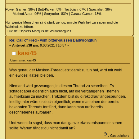
Power Gamer: 38% | Butt-Kicker: 8% | Tactician: 67% | Specialist: 38%
Method Actor: 96% | Storyteller: 83% | Casual Gamer: 13%
Nur wenige Menschen sind stark genug, um die Wahrheit zu sagen und die
Wahrheit zu hören.
- Luc de Clapiers Marquis de Vauvenargues -
Re: Call of Fred - Vom bitter-süssen Badwrongfun
«
Antwort #38 am:
9.03.2021 | 16:57 »
kasi45
Username: kasi45
Was genau der Masken-Thread jetzt damit zu tun hat, wird mir wohl
ein ewiges Rätsel bleiben.
Niemand wird gezwungen, in diesem Thread zu schreiben. Es
schadet aber eigentlich auch nicht, auf die vergangenen Themen
aufmerksam zu machen. Trotzdem bist du direkt drauf angesprungen.
Intelligenter wäre es doch eigentlich, wenn man einen der bereits
bekannten Threads fortführt, dann kann man auf bereits
geschriebenes aufbauen.
Und wenn du sagst, dass man das ganze etwas entspannter sehen
sollte: Warum fängst du nicht damit an?
Gespeichert