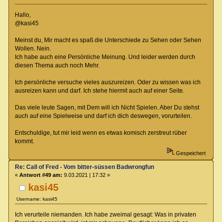
Hallo,
@kasi45
Meinst du, Mir macht es spaß die Unterschiede zu Sehen oder Sehen
Wollen. Nein.
Ich habe auch eine Persönliche Meinung. Und leider werden durch
diesen Thema auch noch Mehr.
Ich persönliche versuche vieles auszureizen. Oder zu wissen was ich
ausreizen kann und darf. Ich stehe hiermit auch auf einer Seite.
Das viele leute Sagen, mit Dem will ich Nicht Spielen. Aber Du stehst
auch auf eine Spielweise und darf ich dich deswegen, vorurteilen.
Entschuldige, tut mir leid wenn es etwas komisch zerstreut rüber
kommt.
Gespeichert
Re: Call of Fred - Vom bitter-süssen Badwrongfun
«
Antwort #49 am:
9.03.2021 | 17:32 »
kasi45
Username: kasi45
Ich verurteile niemanden. Ich habe zweimal gesagt: Was in privaten