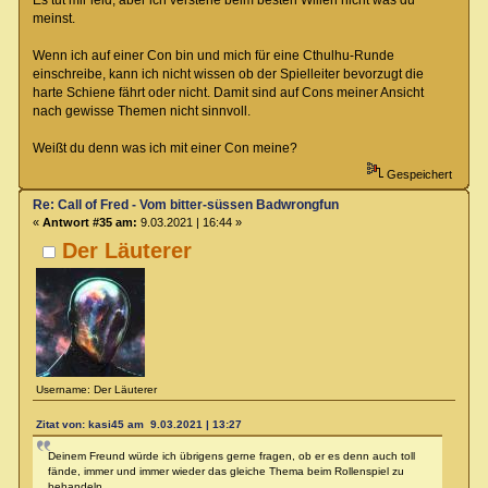
Es tut mir leid, aber ich verstehe beim besten Willen nicht was du
meinst.
Wenn ich auf einer Con bin und mich für eine Cthulhu-Runde
einschreibe, kann ich nicht wissen ob der Spielleiter bevorzugt die
harte Schiene fährt oder nicht. Damit sind auf Cons meiner Ansicht
nach gewisse Themen nicht sinnvoll.
Weißt du denn was ich mit einer Con meine?
Gespeichert
Re: Call of Fred - Vom bitter-süssen Badwrongfun
«
Antwort #35 am:
9.03.2021 | 16:44 »
Der Läuterer
Username: Der Läuterer
Zitat von: kasi45 am 9.03.2021 | 13:27
Deinem Freund würde ich übrigens gerne fragen, ob er es denn auch toll
fände, immer und immer wieder das gleiche Thema beim Rollenspiel zu
behandeln.