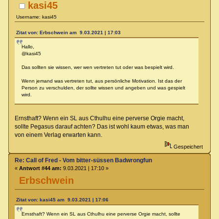
kasi45
Username: kasi45
Zitat von: Erbschwein am 9.03.2021 | 17:03
Hallo,
@kasi45
Das sollten sie wissen, wer wen vertreten tut oder was bespielt wird.
Wenn jemand was vertreten tut, aus persönliche Motivation. Ist das der
Person zu verschulden, der sollte wissen und angeben und was gespielt
wird.
Ernsthaft? Wenn ein SL aus Cthulhu eine perverse Orgie macht,
sollte Pegasus darauf achten? Das ist wohl kaum etwas, was man
von einem Verlag erwarten kann.
Gespeichert
Re: Call of Fred - Vom bitter-süssen Badwrongfun
«
Antwort #44 am:
9.03.2021 | 17:10 »
Erbschwein
Zitat von: kasi45 am 9.03.2021 | 17:06
Ernsthaft? Wenn ein SL aus Cthulhu eine perverse Orgie macht, sollte