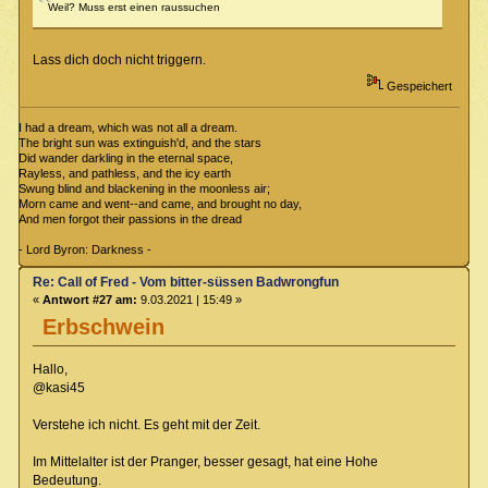
Weil? Muss erst einen raussuchen
Lass dich doch nicht triggern.
Gespeichert
I had a dream, which was not all a dream.
The bright sun was extinguish'd, and the stars
Did wander darkling in the eternal space,
Rayless, and pathless, and the icy earth
Swung blind and blackening in the moonless air;
Morn came and went--and came, and brought no day,
And men forgot their passions in the dread
- Lord Byron: Darkness -
Re: Call of Fred - Vom bitter-süssen Badwrongfun
«
Antwort #27 am:
9.03.2021 | 15:49 »
Erbschwein
Hallo,
@kasi45
Verstehe ich nicht. Es geht mit der Zeit.
Im Mittelalter ist der Pranger, besser gesagt, hat eine Hohe
Bedeutung.