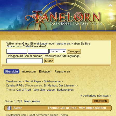
Willkommen
Gast
. Bitte
einloggen
oder
registrieren
. Haben Sie Ihre
Aktivierungs E-Mail
übersehen?
Einloggen mit Benutzername, Passwort und Sitzungslänge
Übersicht
Impressum
Einloggen
Registrieren
Tanelorn.net
»
Pen & Paper - Spielsysteme
»
Cthulhu RPGs
(Moderatoren:
Sir Mythos
,
Der Läuterer
) »
Thema:
Call of Fred - Vom bitter-süssen Badwrongfun
« vorheriges
nächstes »
DRUCKEN
Seiten:
1
[
2
]
3
Nach unten
Autor
Thema: Call of Fred - Vom bitter-süssen
Badwrongfun (Gelesen 11665 mal)
0 Mitglieder und 1 Gast betrachten dieses Thema.