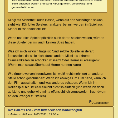
Seite ausleben wollten und dann NSCs gefoltert, vergewaltigt und
gemeuchelt haben.
Klingt mit Sicherheit auch klasse, wenn auf den Aushängen sowas
steht wie: ICh folter Spielercharaktere, bei mir werden im Spiel auch
Kinder misshandelt etc. etc.
Wenn natürlich Spieler plötzlich auch derart spielen wollen, würden
diese Spieler bei mir auch keinen Spaß haben.
Was ich mich wirklich frage ist: Sind solche Spielleiter derart
fantasielos, dass sie nicht durch andere Mittel als extreme
Grausamkeiten zu schocken wissen? Oder Horror zu erzeugen?
(Wenn man sowas überhaupt Horror nennen kann)
Wie (irgendwo von irgendwem, ich weiß nicht mehr wo) an anderer
Stelle schon geschrieben: Wenn ich etwaiges im Film habe, kann ich
den Film ausschalten und was anderes schauen. Wenn ich im
Rollenspiel bin, ist es vielleicht nicht so einfach (und wenn ich doch
aufstehe und gehe wird mir ja offensichtlich vorgeworfen, irgendwem
an den Pranger zu stellen)
Gespeichert
Re: Call of Fred - Vom bitter-süssen Badwrongfun
«
Antwort #43 am:
9.03.2021 | 17:06 »