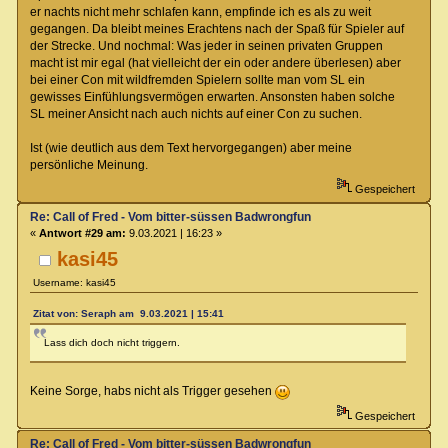
er nachts nicht mehr schlafen kann, empfinde ich es als zu weit
gegangen. Da bleibt meines Erachtens nach der Spaß für Spieler auf
der Strecke. Und nochmal: Was jeder in seinen privaten Gruppen
macht ist mir egal (hat vielleicht der ein oder andere überlesen) aber
bei einer Con mit wildfremden Spielern sollte man vom SL ein
gewisses Einfühlungsvermögen erwarten. Ansonsten haben solche
SL meiner Ansicht nach auch nichts auf einer Con zu suchen.
Ist (wie deutlich aus dem Text hervorgegangen) aber meine
persönliche Meinung.
Gespeichert
Re: Call of Fred - Vom bitter-süssen Badwrongfun
«
Antwort #29 am:
9.03.2021 | 16:23 »
kasi45
Username: kasi45
Zitat von: Seraph am 9.03.2021 | 15:41
Lass dich doch nicht triggern.
Keine Sorge, habs nicht als Trigger gesehen
Gespeichert
Re: Call of Fred - Vom bitter-süssen Badwrongfun