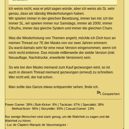
Ich weiss nicht, was er jetzt sagen würde, aber ich weiss als SL sehr
genau, dass wir ständig Wiederholungen haben.
Wir spielen immer in der gleichen Besetzung, immer bei mir, ich bin
immer SL, wir spielen immer nur Samstags, immer ab 2000, immer
Cthulhu, immer das gleiche System und immer die gleichen Chars.
Was die Wiederholung von Themen angeht, möchte ich Dich kurz an
meinen Thread zur 7E der Masks von vor zwei Jahren erinnern.
Du warst damals sehr für eine neue Version eingenommen, wenn ich
mich recht entsinne. Das müsste mittlerweile die siebte Version (inkl.
Neuauflage, Nachdrucke, erweiterte Versionen) sein.
So wie bei den Masks niemand zum Kauf gezwungen wird, so ist
auch in diesem Thread niemand gezwungen (erneut) zu schreiben.
Wer nicht will, der hat schon.
Man sollte das Ganze etwas entspannter sehen, finde ich.
Gespeichert
Power Gamer: 38% | Butt-Kicker: 8% | Tactician: 67% | Specialist: 38%
Method Actor: 96% | Storyteller: 83% | Casual Gamer: 13%
Nur wenige Menschen sind stark genug, um die Wahrheit zu sagen und die
Wahrheit zu hören.
- Luc de Clapiers Marquis de Vauvenargues -