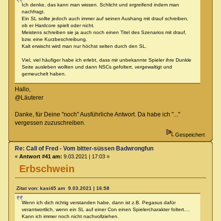
Ich denke, das kann man wissen. Schlicht und ergreifend indem man
nachfragt.
Ein SL sollte jedoch auch immer auf seinen Aushang mit drauf schreiben,
ob er Hardcore spielt oder nicht.
Meistens schreiben sie ja auch noch einen Titel des Szenarios mit drauf,
bzw. eine Kurzbeschreibung.
Kalt erwischt wird man nur höchst selten durch den SL.
Viel, viel häufiger habe ich erlebt, dass mir unbekannte Spieler ihre Dunkle
Seite ausleben wollten und dann NSCs gefoltert, vergewaltigt und
gemeuchelt haben.
Hallo,
@Läuterer
Danke, für Deine "noch" Ausführliche Antwort. Da habe ich "..."
vergessen zuzuschreiben.
Gespeichert
Re: Call of Fred - Vom bitter-süssen Badwrongfun
«
Antwort #41 am:
9.03.2021 | 17:03 »
Erbschwein
Zitat von: kasi45 am 9.03.2021 | 16:58
Wenn ich dich richtig verstanden habe, dann ist z.B. Pegasus dafür
verantwortlich, wenn ein SL auf einer Con einen Spielercharakter foltert....
Kann ich immer noch nicht nachvollziehen.