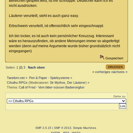
Bereichen gespielt wird, ist mir schnuppe. Deutlicher kann ich es
nicht ausdrücken.
Läuterer verurteilt, sieht es auch ganz easy.
Erbschwein verurteilt, ist offensichtlich sehr eingeschnappt.
Ich bin locker, es ist auch kein persönlicher Kreuzzug. Interessant
wäre es herauszufinden, ob andere Meinungen immer so abgefertigt
werden (denn auf meine Argumente wurde bisher grundsätzlich nicht
eingegangen)
Gespeichert
DRUCKEN
Seiten:
1
[
2
]
3
Nach oben
« vorheriges
nächstes »
Tanelorn.net
»
Pen & Paper - Spielsysteme
»
Cthulhu RPGs
(Moderatoren:
Sir Mythos
,
Der Läuterer
) »
Thema:
Call of Fred - Vom bitter-süssen Badwrongfun
Gehe zu:
SMF 2.0.15
|
SMF © 2013
,
Simple Machines
XHTML
RSS
WAP2