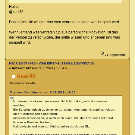
Hallo,
@kasi45
Das sollten sie wissen, wer wen vertreten tut oder was bespielt wird.
Wenn jemand was vertreten tut, aus persönliche Motivation. Ist das
der Person zu verschulden, der sollte wissen und angeben und was
gespielt wird.
Gespeichert
Re: Call of Fred - Vom bitter-süssen Badwrongfun
«
Antwort #42 am:
9.03.2021 | 17:04 »
kasi45
Username: kasi45
Zitat von: Der Läuterer am 9.03.2021 | 16:55
Ich denke, das kann man wissen. Schlicht und ergreifend indem man
nachfragt.
Ein SL sollte jedoch auch immer auf seinen Aushang mit drauf schreiben,
ob er Hardcore spielt oder nicht.
Meistens schreiben sie ja auch noch einen Titel des Szenarios mit drauf,
bzw. eine Kurzbeschreibung.
Kalt erwischt wird man nur höchst selten durch den SL.
Viel, viel häufiger habe ich erlebt, dass mir unbekannte Spieler ihre Dunkle