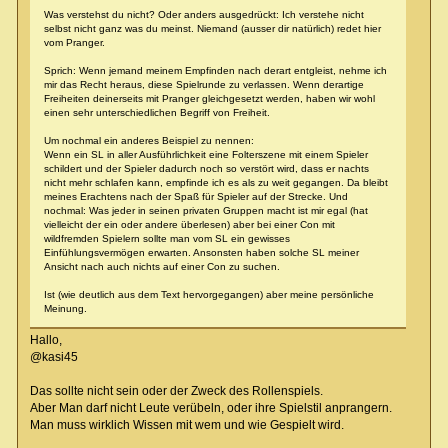
Was verstehst du nicht? Oder anders ausgedrückt: Ich verstehe nicht
selbst nicht ganz was du meinst. Niemand (ausser dir natürlich) redet hier
vom Pranger.
Sprich: Wenn jemand meinem Empfinden nach derart entgleist, nehme ich
mir das Recht heraus, diese Spielrunde zu verlassen. Wenn derartige
Freiheiten deinerseits mit Pranger gleichgesetzt werden, haben wir wohl
einen sehr unterschiedlichen Begriff von Freiheit.
Um nochmal ein anderes Beispiel zu nennen:
Wenn ein SL in aller Ausführlichkeit eine Folterszene mit einem Spieler
schildert und der Spieler dadurch noch so verstört wird, dass er nachts
nicht mehr schlafen kann, empfinde ich es als zu weit gegangen. Da bleibt
meines Erachtens nach der Spaß für Spieler auf der Strecke. Und
nochmal: Was jeder in seinen privaten Gruppen macht ist mir egal (hat
vielleicht der ein oder andere überlesen) aber bei einer Con mit
wildfremden Spielern sollte man vom SL ein gewisses
Einfühlungsvermögen erwarten. Ansonsten haben solche SL meiner
Ansicht nach auch nichts auf einer Con zu suchen.
Ist (wie deutlich aus dem Text hervorgegangen) aber meine persönliche
Meinung.
Hallo,
@kasi45
Das sollte nicht sein oder der Zweck des Rollenspiels.
Aber Man darf nicht Leute verübeln, oder ihre Spielstil anprangern.
Man muss wirklich Wissen mit wem und wie Gespielt wird.