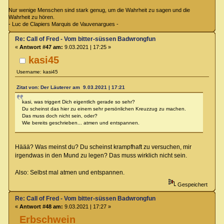
Nur wenige Menschen sind stark genug, um die Wahrheit zu sagen und die
Wahrheit zu hören.
- Luc de Clapiers Marquis de Vauvenargues -
Re: Call of Fred - Vom bitter-süssen Badwrongfun
«
Antwort #47 am:
9.03.2021 | 17:25 »
kasi45
Username: kasi45
Zitat von: Der Läuterer am 9.03.2021 | 17:21
kasi, was triggert Dich eigentlich gerade so sehr?
Du scheinst das hier zu einem sehr persönlichen Kreuzzug zu machen.
Das muss doch nicht sein, oder?
Wie bereits geschrieben... atmen und entspannen.
Häää? Was meinst du? Du scheinst krampfhaft zu versuchen, mir
irgendwas in den Mund zu legen? Das muss wirklich nicht sein.
Also: Selbst mal atmen und entspannen.
Gespeichert
Re: Call of Fred - Vom bitter-süssen Badwrongfun
«
Antwort #48 am:
9.03.2021 | 17:27 »
Erbschwein