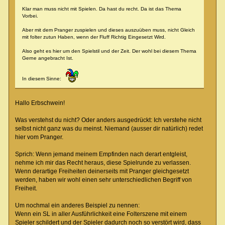
Klar man muss nicht mit Spielen. Da hast du recht. Da ist das Thema
Vorbei.
Aber mit dem Pranger zuspielen und dieses auszuüben muss, nicht Gleich
mit folter zutun Haben, wenn der Fluff Richtig Eingesetzt Wird.
Also geht es hier um den Spielstil und der Zeit. Der wohl bei diesem Thema
Gerne angebracht Ist.
In diesem Sinne:
Hallo Erbschwein!
Was verstehst du nicht? Oder anders ausgedrückt: Ich verstehe nicht
selbst nicht ganz was du meinst. Niemand (ausser dir natürlich) redet
hier vom Pranger.
Sprich: Wenn jemand meinem Empfinden nach derart entgleist,
nehme ich mir das Recht heraus, diese Spielrunde zu verlassen.
Wenn derartige Freiheiten deinerseits mit Pranger gleichgesetzt
werden, haben wir wohl einen sehr unterschiedlichen Begriff von
Freiheit.
Um nochmal ein anderes Beispiel zu nennen:
Wenn ein SL in aller Ausführlichkeit eine Folterszene mit einem
Spieler schildert und der Spieler dadurch noch so verstört wird, dass