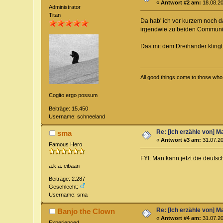
«
Antwort #2 am:
18.08.20
Administrator
Titan
Da hab' ich vor kurzem noch d
irgendwie zu beiden Commun
Das mit dem Dreihänder klingt 
All good things come to those who w
Cogito ergo possum
Beiträge: 15.450
Username: schneeland
Re: [Ich erzähle von] M
sma
«
Antwort #3 am:
31.07.20
Famous Hero
FYI: Man kann jetzt die deut
a.k.a. eibaan
Beiträge: 2.287
Geschlecht:
Username: sma
Re: [Ich erzähle von] M
Banjo the Clown
«
Antwort #4 am:
31.07.20
Experienced