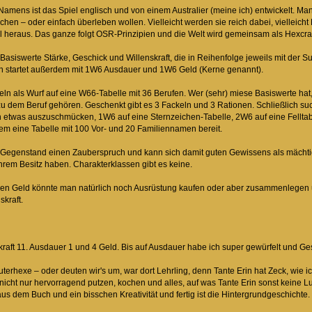
amens ist das Spiel englisch und von einem Australier (meine ich) entwickelt. Man
chen – oder einfach überleben wollen. Vielleicht werden sie reich dabei, vielleicht 
l heraus. Das ganze folgt OSR-Prinzipien und die Welt wird gemeinsam als Hexcrawl g
 Basiswerte Stärke, Geschick und Willenskraft, die in Reihenfolge jeweils mit d
n startet außerdem mit 1W6 Ausdauer und 1W6 Geld (Kerne genannt).
eln als Wurf auf eine W66-Tabelle mit 36 Berufen. Wer (sehr) miese Basiswerte ha
 zu dem Beruf gehören. Geschenkt gibt es 3 Fackeln und 3 Rationen. Schließlich s
ch etwas auszuschmücken, 1W6 auf eine Sternzeichen-Tabelle, 2W6 auf eine Fellta
dem eine Tabelle mit 100 Vor- und 20 Familiennamen bereit.
s Gegenstand einen Zauberspruch und kann sich damit guten Gewissens als mächtig
hrem Besitz haben. Charakterklassen gibt es keine.
n Geld könnte man natürlich noch Ausrüstung kaufen oder aber zusammenlegen un
skraft.
kraft 11. Ausdauer 1 und 4 Geld. Bis auf Ausdauer habe ich super gewürfelt und Ges
terhexe – oder deuten wir's um, war dort Lehrling, denn Tante Erin hat Zeck, wie 
ht nur hervorragend putzen, kochen und alles, auf was Tante Erin sonst keine L
us dem Buch und ein bisschen Kreativität und fertig ist die Hintergrundgeschichte.