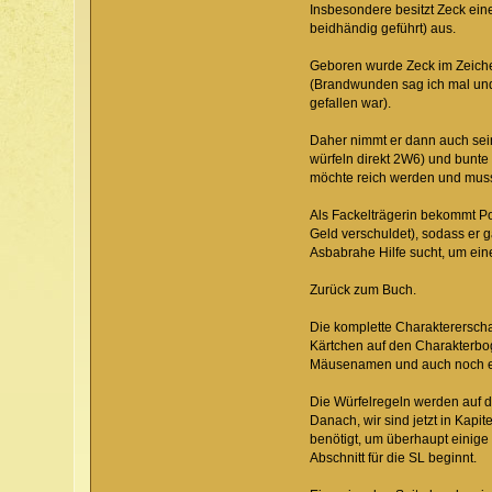
Insbesondere besitzt Zeck ei
beidhändig geführt) aus.
Geboren wurde Zeck im Zeichen
(Brandwunden sag ich mal und 
gefallen war).
Daher nimmt er dann auch sein
würfeln direkt 2W6) und bunte 
möchte reich werden und muss 
Als Fackelträgerin bekommt Po
Geld verschuldet), sodass er g
Asbabrahe Hilfe sucht, um ein
Zurück zum Buch.
Die komplette Charaktererschaf
Kärtchen auf den Charakterboge
Mäusenamen und auch noch ei
Die Würfelregeln werden auf 
Danach, wir sind jetzt in Kap
benötigt, um überhaupt einige 
Abschnitt für die SL beginnt.