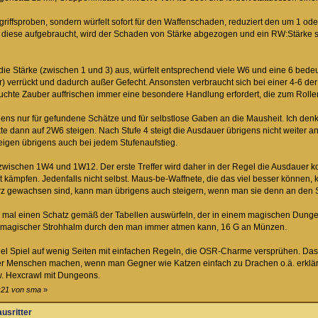
iffsproben, sondern würfelt sofort für den Waffenschaden, reduziert den um 1 oder
diese aufgebraucht, wird der Schaden von Stärke abgezogen und ein RW:Stärke sagt,
e Stärke (zwischen 1 und 3) aus, würfelt entsprechend viele W6 und eine 6 bedeute
) verrückt und dadurch außer Gefecht. Ansonsten verbraucht sich bei einer 4-6 de
auchte Zauber auffrischen immer eine besondere Handlung erfordert, die zum Rollen
ens nur für gefundene Schätze und für selbstlose Gaben an die Mausheit. Ich denke 
te dann auf 2W6 steigen. Nach Stufe 4 steigt die Ausdauer übrigens nicht weiter 
igen übrigens auch bei jedem Stufenaufstieg.
zwischen 1W4 und 1W12. Der erste Treffer wird daher in der Regel die Ausdauer k
ht kämpfen. Jedenfalls nicht selbst. Maus-be-Waffnete, die das viel besser können, k
z gewachsen sind, kann man übrigens auch steigern, wenn man sie denn an den Sch
 mal einen Schatz gemäß der Tabellen auswürfeln, der in einem magischen Dunge
n magischer Strohhalm durch den man immer atmen kann, 16 G an Münzen.
el Spiel auf wenig Seiten mit einfachen Regeln, die OSR-Charme versprühen. Das
 Menschen machen, wenn man Gegner wie Katzen einfach zu Drachen o.ä. erklärt
. Hexcrawl mit Dungeons.
5:21 von sma
»
ausritter