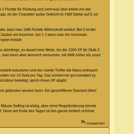
 2 Punkte für Rüstung und zieht was über bleibt von der
 ob der Charakter außer Gefecht ist. Fällt Stärke auf 0, ist
t, dass man 1W6 Punkte Willenskraft verliert. Bei 0 ist der
r Zauber ein bisschen, bei 1-3 kann man ihn nochmals
spiel einlädt.
allerdings, es dauert eine Weile, bis die 1000 XP für Stufe 2
an, man kann aber dennoch versuchen, mit 4W6 höher als zuvor
omplett reduzieren und der zweite Treffer die Maus umhauen
osten nur 10 Geld pro Tag. Das scheint mir gut investiert zu
ätzen beteiligt, sprich ihnen XP abgibt.
on gefunden werden kann: Ein geschliffener Diamant (Wert
 Mäuse-Setting ist witzig, aber ohne Regeländerung könnte
. Denn am Ende des Tages ist das ganze einfach schöner
Gespeichert