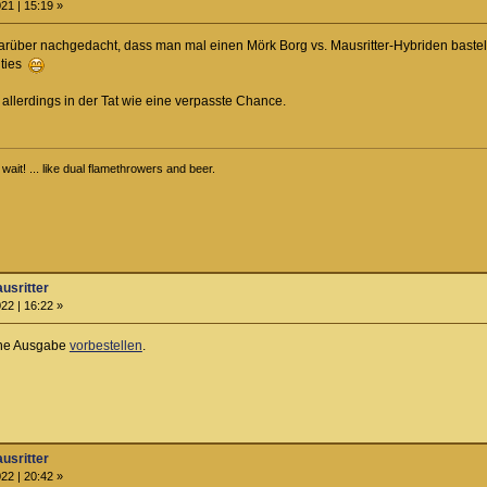
21 | 15:19 »
arüber nachgedacht, dass man mal einen Mörk Borg vs. Mausritter-Hybriden basteln
ities
allerdings in der Tat wie eine verpasste Chance.
ait! ... like dual flamethrowers and beer.
ausritter
22 | 16:22 »
sche Ausgabe
vorbestellen
.
ausritter
22 | 20:42 »