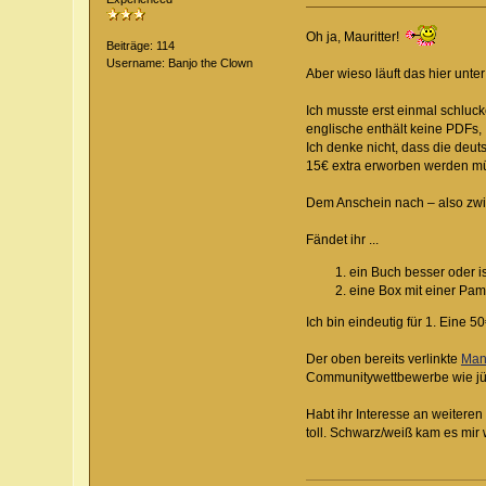
Oh ja, Mauritter!
Beiträge: 114
Username: Banjo the Clown
Aber wieso läuft das hier unte
Ich musste erst einmal schluck
englische enthält keine PDFs, .
Ich denke nicht, dass die deut
15€ extra erworben werden m
Dem Anschein nach ‒ also zw
Fändet ihr ...
ein Buch besser oder i
eine Box mit einer Pa
Ich bin eindeutig für 1. Eine
Der oben bereits verlinkte
Man
Communitywettbewerbe wie jü
Habt ihr Interesse an weiteren
toll. Schwarz/weiß kam es mir 