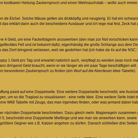
nen kostbaren Heilung-Zauberspruch und einen Weihrauchstab – wofür auch immer.
 de Eichel. Solche Mäuse gelten als dickköpfig und neugierig. Er hat ein schwarz
das erklärt dann auch die bescheidene Ausdauer und ich lege mal fest, Zeck hat al
e 4 Geld, um eine Fackelträgerin anzuwerben (den man zur Not vorschicken kann):
geflecktes Fell und ist bekannt dafür, eigenhändig die große Schlange aus dem Dorf
das Dorf dringend verlassen, weil sie gestohlen hat (ich habe da 4x auf die NSC-T
ppy 1 Geld pro Tag und erwartet natürlich auch, verpflegt zu werden (was noch m
anz dringend Geld braucht, wenn er sie länger als ein paar Tage beschäftigen will
en besonderen Zauberspruch zu finden (ein Wurf auf die Abenteuer-Idee-Tabelle).
fung passt auf eine Doppelseite. Eine weitere Doppelseite beschreibt, wie Ausrüstu
n, um so die Traglast zu visualisieren - eine nette Idee. Eine weitere Seite listet 
ne W68 Tabelle mit Zeugs, das man irgendwo finden, oder was jemand dabei hab
der nächsten Doppelseite beschrieben. Dazu gleich mehr. Magieregeln zusammen m
itel 5, beschreibt eine Doppelseite Mietlinge und wie man sie anwerben kann, sowi
größere Gegner wie z.B. Katzen angehen zu dürfen. Danach schließen drei Seiten mi