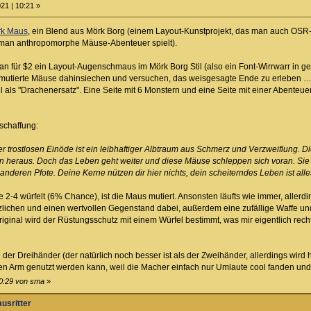
21 | 10:21 »
k Maus
, ein Blend aus Mörk Borg (einem Layout-Kunstprojekt, das man auch OSR-st
 man anthropomorphe Mäuse-Abenteuer spielt).
n für $2 ein Layout-Augenschmaus im Mörk Borg Stil (also ein Font-Wirrwarr in gel
r mutierte Mäuse dahinsiechen und versuchen, das weisgesagte Ende zu erleben …
el als "Drachenersatz". Eine Seite mit 6 Monstern und eine Seite mit einer Abente
schaffung:
 trostlosen Einöde ist ein leibhaftiger Albtraum aus Schmerz und Verzweiflung. Die
en heraus. Doch das Leben geht weiter und diese Mäuse schleppen sich voran. S
nderen Pfote. Deine Kerne nützen dir hier nichts, dein scheiterndes Leben ist alle
-4 würfelt (6% Chance), ist die Maus mutiert. Ansonsten läufts wie immer, allerd
lichen und einen wertvollen Gegenstand dabei, außerdem eine zufällige Waffe un
iginal wird der Rüstungsschutz mit einem Würfel bestimmt, was mir eigentlich rech
der Dreihänder (der natürlich noch besser ist als der Zweihänder, allerdings wird 
ten Arm genutzt werden kann, weil die Macher einfach nur Umlaute cool fanden und 
10:29 von sma
»
ausritter