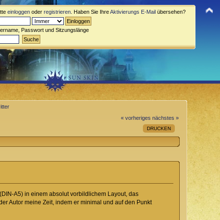
itte
einloggen
oder
registrieren
. Haben Sie Ihre
Aktivierungs E-Mail
übersehen?
zername, Passwort und Sitzungslänge
tter
« vorheriges
nächstes »
DRUCKEN
(DIN-A5) in einem absolut vorbildlichem Layout, das
t der Autor meine Zeit, indem er minimal und auf den Punkt