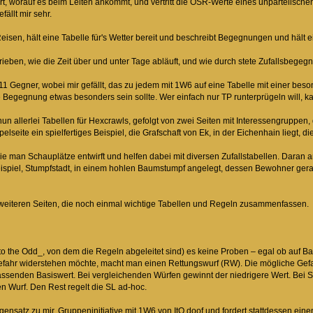
t, worauf es beim Leiten ankommt, und vertritt die OSR-Werte eines unparteiischen 
ällt mir sehr.
eisen, hält eine Tabelle für's Wetter bereit und beschreibt Begegnungen und hält e
chrieben, wie die Zeit über und unter Tage abläuft, und wie durch stete Zufallsb
11 Gegner, wobei mir gefällt, das zu jedem mit 1W6 auf eine Tabelle mit einer bes
e Begegnung etwas besonders sein sollte. Wer einfach nur TP runterprügeln will, k
un allerlei Tabellen für Hexcrawls, gefolgt von zwei Seiten mit Interessengruppen, d
lseite ein spielfertiges Beispiel, die Grafschaft von Ek, in der Eichenhain liegt, d
wie man Schauplätze entwirft und helfen dabei mit diversen Zufallstabellen. Daran 
ispiel, Stumpfstadt, in einem hohlen Baumstumpf angelegt, dessen Bewohner gera
 weiteren Seiten, die noch einmal wichtige Tabellen und Regeln zusammenfassen.
Into the Odd_, von dem die Regeln abgeleitet sind) es keine Proben – egal ob auf 
efahr widerstehen möchte, macht man einen Rettungswurf (RW). Die mögliche Gefah
senden Basiswert. Bei vergleichenden Würfen gewinnt der niedrigere Wert. Bei Situ
n Wurf. Den Rest regelt die SL ad-hoc.
gensatz zu mir, Gruppeninitiative mit 1W6 von ItO doof und fordert stattdessen e