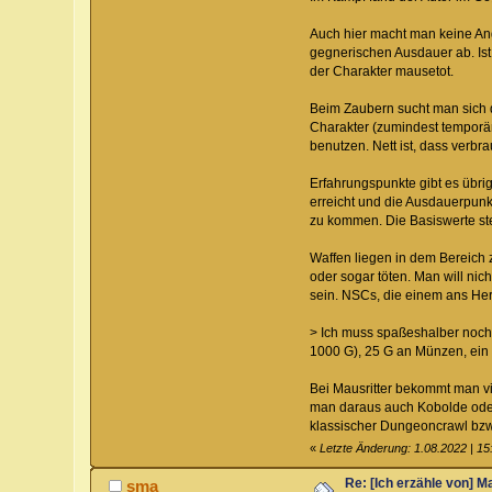
Auch hier macht man keine Angr
gegnerischen Ausdauer ab. Ist 
der Charakter mausetot.
Beim Zaubern sucht man sich di
Charakter (zumindest temporär
benutzen. Nett ist, dass verbr
Erfahrungspunkte gibt es übrig
erreicht und die Ausdauerpunk
zu kommen. Die Basiswerte ste
Waffen liegen in dem Bereich 
oder sogar töten. Man will nic
sein. NSCs, die einem ans Her
> Ich muss spaßeshalber noch
1000 G), 25 G an Münzen, ei
Bei Mausritter bekommt man vi
man daraus auch Kobolde oder
klassischer Dungeoncrawl bzw
«
Letzte Änderung: 1.08.2022 | 1
Re: [Ich erzähle von] M
sma