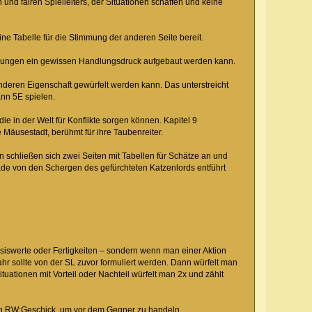
und fairen Spielleiters, der Situationen schaffen und keine
ine Tabelle für die Stimmung der anderen Seite bereit.
egegnungen ein gewissen Handlungsdruck aufgebaut werden kann.
onderen Eigenschaft gewürfelt werden kann. Das unterstreicht
ann 5E spielen.
ie in der Welt für Konflikte sorgen können. Kapitel 9
ie Mäusestadt, berühmt für ihre Taubenreiter.
an schließen sich zwei Seiten mit Tabellen für Schätze an und
de von den Schergen des gefürchteten Katzenlords entführt
Basiswerte oder Fertigkeiten – sondern wenn man einer Aktion
r sollte von der SL zuvor formuliert werden. Dann würfelt man
ationen mit Vorteil oder Nachteil würfelt man 2x und zählt
inen RW:Geschick, um vor dem Gegner zu handeln.