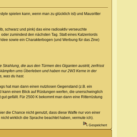
yle spielen kann, wenn man zu glücklich ist) und Mausritter
b, schwarz und pink) das eine radioaktiv verseuchte
 oder zumindest den nächsten Tag. Statt eines Katzenlords
ueridee sowie ein Charakterbogen (und Werbung für das Zine)
 Strahlung, die aus den Türmen des Giganten austritt, zerfrisst
ie kämpfen ums Überleben und haben nur 2W3 Kerne in der
s, was du hast.
ings hat man dann einen nutzlosen Gegenstand (z.B. ein
d kann einen Blick auf Rüstungen werfen, die unerschwinglich
t gut gefällt. Für 2500 K bekommt man dann eine Ritterrüstung
hier die Chance nicht genutzt, dass diese Waffe nur von einer
nicht wirklich die Sprache beachtet haben, vermute ich).
Gespeichert