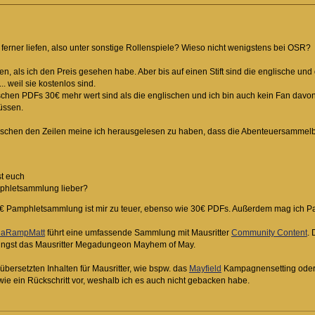
r ferner liefen, also unter sonstige Rollenspiele? Wieso nicht wenigstens bei OSR?
en, als ich den Preis gesehen habe. Aber bis auf einen Stift sind die englische un
.. weil sie kostenlos sind.
schen PDFs 30€ mehr wert sind als die englischen und ich bin auch kein Fan davon, 
üssen.
ischen den Zeilen meine ich herausgelesen zu haben, dass die Abenteuersammel
st euch
mphletsammlung lieber?
 50€ Pamphletsammlung ist mir zu teuer, ebenso wie 30€ PDFs. Außerdem mag ich Pa
aRampMatt
führt eine umfassende Sammlung mit Mausritter
Community Content
. 
ngst das Mausritter Megadungeon Mayhem of May.
 übersetzten Inhalten für Mausritter, wie bspw. das
Mayfield
Kampagnensetting oder
wie ein Rückschritt vor, weshalb ich es auch nicht gebacken habe.