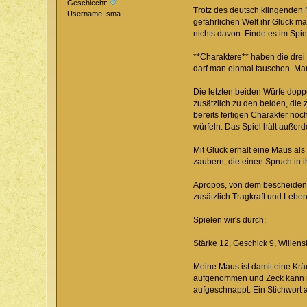
Geschlecht:
Trotz des deutsch klingenden N
Username: sma
gefährlichen Welt ihr Glück ma
nichts davon. Finde es im Spie
**Charaktere** haben die drei
darf man einmal tauschen. Ma
Die letzten beiden Würfe dopp
zusätzlich zu den beiden, die
bereits fertigen Charakter no
würfeln. Das Spiel hält außer
Mit Glück erhält eine Maus al
zaubern, die einen Spruch in i
Apropos, von dem bescheidene
zusätzlich Tragkraft und Leben
Spielen wir's durch:
Stärke 12, Geschick 9, Willens
Meine Maus ist damit eine Kräu
aufgenommen und Zeck kann nic
aufgeschnappt. Ein Stichwort a