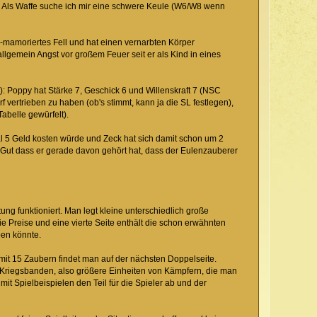
 Als Waffe suche ich mir eine schwere Keule (W6/W8 wenn
-mamoriertes Fell und hat einen vernarbten Körper
lgemein Angst vor großem Feuer seit er als Kind in eines
 Poppy hat Stärke 7, Geschick 6 und Willenskraft 7 (NSC
 vertrieben zu haben (ob's stimmt, kann ja die SL festlegen),
abelle gewürfelt).
al 5 Geld kosten würde und Zeck hat sich damit schon um 2
. Gut dass er gerade davon gehört hat, dass der Eulenzauberer
ng funktioniert. Man legt kleine unterschiedlich große
die Preise und eine vierte Seite enthält die schon erwähnten
en könnte.
it 15 Zaubern findet man auf der nächsten Doppelseite.
e Kriegsbanden, also größere Einheiten von Kämpfern, die man
t Spielbeispielen den Teil für die Spieler ab und der