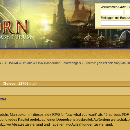
Willkommen
Gast
. B
Einloggen mit Benut
s
»
OD&D/AD&D/Klone & OSR
(Moderator:
Feuersänger
) »
Thema:
[Ich erzähle von] Mausri
er (Gelesen 12709 mal)
tter
hudeln. Man bekommt dieses Indy-RPG für "pay what you want" als 46-seitiges PDF 
 ist und jedes Kapitel perfekt auf einer Doppelseite ausbreitet. Außerdem wertschätz
tzt, wo Absätze zu viel sind und Tabellen, wo Aufzählungen zu viel sind.