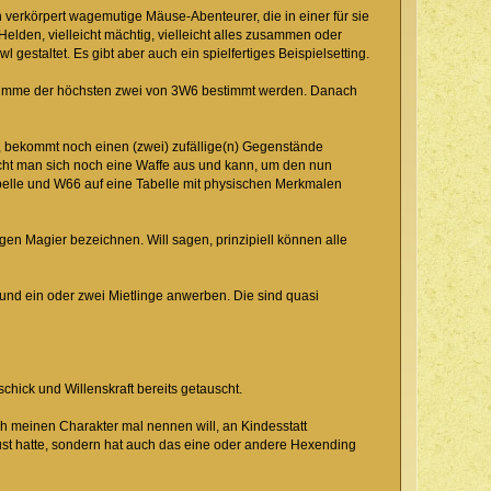
 verkörpert wagemutige Mäuse-Abenteurer, die in einer für sie
Helden, vielleicht mächtig, vielleicht alles zusammen oder
estaltet. Es gibt aber auch ein spielfertiges Beispielsetting.
er Summe der höchsten zwei von 3W6 bestimmt werden. Danach
t, bekommt noch einen (zwei) zufällige(n) Gegenstände
ucht man sich noch eine Waffe aus und kann, um den nun
belle und W66 auf eine Tabelle mit physischen Merkmalen
en Magier bezeichnen. Will sagen, prinzipiell können alle
d ein oder zwei Mietlinge anwerben. Die sind quasi
chick und Willenskraft bereits getauscht.
ich meinen Charakter mal nennen will, an Kindesstatt
ust hatte, sondern hat auch das eine oder andere Hexending