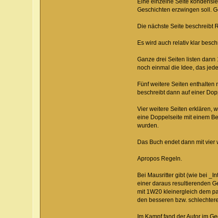
Eine einzelne Seite kondensier
Geschichten erzwingen soll. Gef
Die nächste Seite beschreibt R
Es wird auch relativ klar bes
Ganze drei Seiten listen dann 
noch einmal die Idee, das jed
Fünf weitere Seiten enthalten n
beschreibt dann auf einer Doppe
Vier weitere Seiten erklären, 
eine Doppelseite mit einem Be
wurden.
Das Buch endet dann mit vier
Apropos Regeln.
Bei Mausritter gibt (wie bei _
einer daraus resultierenden G
mit 1W20 kleinergleich dem pas
den besseren bzw. schlechtere
Im Kampf fand der Autor im Ge