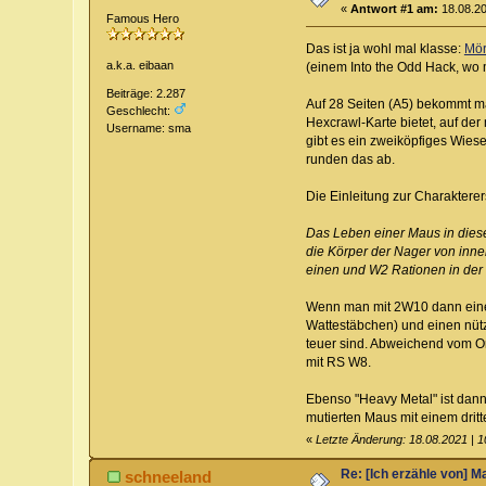
«
Antwort #1 am:
18.08.20
Famous Hero
Das ist ja wohl mal klasse:
Mör
a.k.a. eibaan
(einem Into the Odd Hack, wo
Beiträge: 2.287
Auf 28 Seiten (A5) bekommt ma
Geschlecht:
Hexcrawl-Karte bietet, auf de
Username: sma
gibt es ein zweiköpfiges Wies
runden das ab.
Die Einleitung zur Charakterer
Das Leben einer Maus in dieser
die Körper der Nager von inn
einen und W2 Rationen in der a
Wenn man mit 2W10 dann eine 2
Wattestäbchen) und einen nütz
teuer sind. Abweichend vom Or
mit RS W8.
Ebenso "Heavy Metal" ist dann 
mutierten Maus mit einem drit
«
Letzte Änderung: 18.08.2021 | 
Re: [Ich erzähle von] M
schneeland