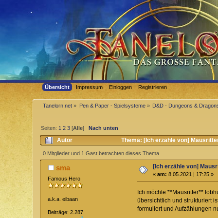
Übersicht
Impressum
Einloggen
Registrieren
Tanelorn.net
»
Pen & Paper - Spielsysteme
»
D&D - Dungeons & Dragon
Seiten:
1
2
3
[
Alle
]
Nach unten
Autor
Thema: [Ich erzähle von] Mausritt
0 Mitglieder und 1 Gast betrachten dieses Thema.
[Ich erzähle von] Mausri
sma
«
am:
8.05.2021 | 17:25 »
Famous Hero
Ich möchte **Mausritter** lob
a.k.a. eibaan
übersichtlich und strukturiert
formuliert und Aufzählungen nu
Beiträge: 2.287