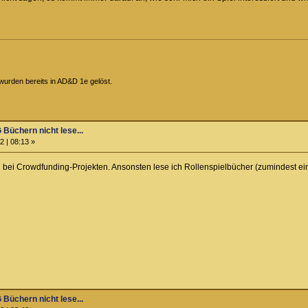
wurden bereits in AD&D 1e gelöst.
 Büchern nicht lese...
2 | 08:13 »
n bei Crowdfunding-Projekten. Ansonsten lese ich Rollenspielbücher (zumindest e
 Büchern nicht lese...