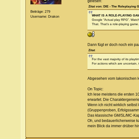
gelesen:
Zitat von: DIE - The Roleplaying 
Beiträge: 279
WHAT IS A ROLE-PLAYING GA
Username: Drakon
Google “Actual play RPG”. Watch
That. That’s a role-playing game.
Dann fügt er doch noch ein pa
Zitat
For the vast majority of its pla
For actions which are uncertain,
Abgesehen vom lakonischen let
On Topic:
Ich lese meistens die ersten 1
erwartet. Die Charaktergeneri
Wenn ich nicht wirklich selbst 
(Gruppenproben, Erfolgssammel
Das klassische GM/SL/MC-Kapit
Oh, und bedauerlicherweise kan
mein Blick da immer drüber h