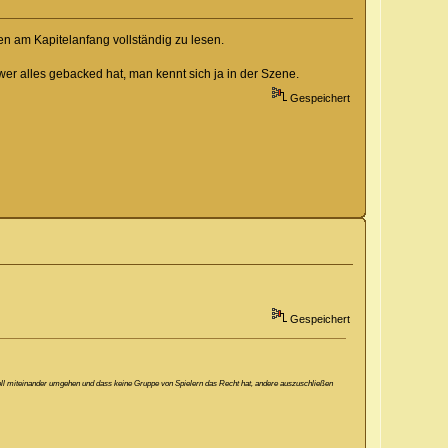
n am Kapitelanfang vollständig zu lesen.
wer alles gebacked hat, man kennt sich ja in der Szene.
Gespeichert
Gespeichert
ektvoll miteinander umgehen und dass keine Gruppe von Spielern das Recht hat, andere auszuschließen