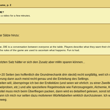
Game, p. 2
ME?
 a video for a few minutes.
ar Sätze hinzu:
ytime, DIE is a conversation between everyone at the table. Players describe what they want thei
 the rules of the game are used to ascertain what happens. Fun is had.
zten Satz hätter er sich den Zusatz aber mMn sparen können...
0-20 Seiten (wo hoffentlich die Grundmechanik drin steckt) recht sorgfältig, weil i
erung dann auch meist recht genau und die Einleitung des Settings.
leiten will, überspringe ich bei der Erstlektüre (und seien wir ehrlich: zu einer Zwei
proben, etc.) und alle speziellere Regelmodule wie Fahrzeugregeln, Alchemie, Ka
el muss mich beim Überfliegen packen, dann wird es detailliert gelesen, sonst ist
n ich mich nur selten dazu motivieren Würfeltabellen wirklich durchzulesen. Ich we
inweg.