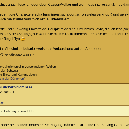
ln, danach lese ich quer über Klassen/Völker und wenn das interessant klingt, dan
Regeln, die Charaktererschaffung (meist ist ja dort schon vieles verknüpft) und sele
e ich meist alles was mich aktuell interessiert.
exte und nur wenig Flavortexte. Beispieltexte sind für für mich Texte, die ich lese, w
ns 30% des Settings, nur wenn sie mich STARK interessieren lese ich dort mehr. Ich 
der Regel-Typ
fall Abschnitte, beispielsweise als Vorbereitung auf ein Abenteuer.
3:46 von Metamorphose
»
ersalrollenspiel in verschiedenen Welten
s der Schweiz
zu Brett- und Kartenspielen
Bann der Dämonen"
 Büchern nicht lese...
2 | 00:32 »
:30
chen Erklärungen zum RPG ...
h habe bei meinem neuesten KS-Zugang, nämlich "DIE - The Roleplaying Game" von 