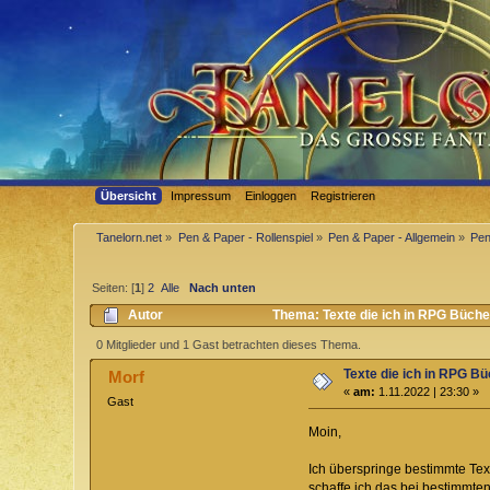
Übersicht
Impressum
Einloggen
Registrieren
Tanelorn.net
»
Pen & Paper - Rollenspiel
»
Pen & Paper - Allgemein
»
Pen
Seiten: [
1
]
2
Alle
Nach unten
Autor
Thema: Texte die ich in RPG Bücher
0 Mitglieder und 1 Gast betrachten dieses Thema.
Texte die ich in RPG Büc
Morf
«
am:
1.11.2022 | 23:30 »
Gast
Moin,
Ich überspringe bestimmte Tex
schaffe ich das bei bestimmten