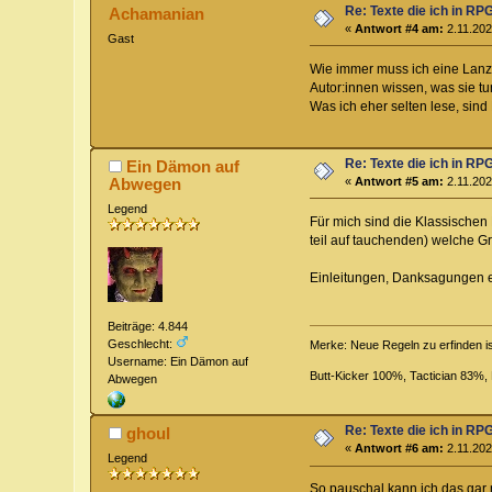
Re: Texte die ich in RPG
Achamanian
«
Antwort #4 am:
2.11.202
Gast
Wie immer muss ich eine Lanze 
Autor:innen wissen, was sie tu
Was ich eher selten lese, sind 
Re: Texte die ich in RPG
Ein Dämon auf
Abwegen
«
Antwort #5 am:
2.11.202
Legend
Für mich sind die Klassischen
teil auf tauchenden) welche G
Einleitungen, Danksagungen ec
Beiträge: 4.844
Geschlecht:
Merke: Neue Regeln zu erfinden i
Username: Ein Dämon auf
Butt-Kicker 100%, Tactician 83%
Abwegen
Re: Texte die ich in RPG
ghoul
«
Antwort #6 am:
2.11.202
Legend
So pauschal kann ich das gar 