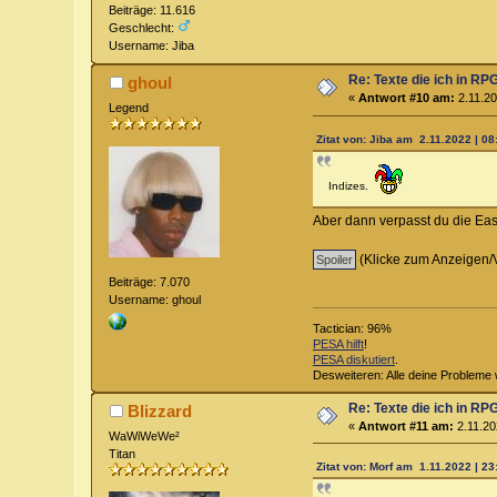
Beiträge: 11.616
Geschlecht:
Username: Jiba
Re: Texte die ich in RPG
ghoul
«
Antwort #10 am:
2.11.20
Legend
Zitat von: Jiba am 2.11.2022 | 08
Indizes.
Aber dann verpasst du die Eas
(Klicke zum Anzeigen/
Beiträge: 7.070
Username: ghoul
Tactician: 96%
PESA hilft
!
PESA diskutiert
.
Desweiteren: Alle deine Probleme 
Re: Texte die ich in RPG
Blizzard
«
Antwort #11 am:
2.11.20
WaWiWeWe²
Titan
Zitat von: Morf am 1.11.2022 | 23