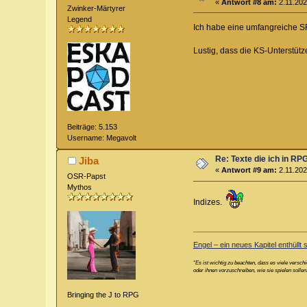
«
Antwort #8 am:
2.11.202
Zwinker-Märtyrer
Legend
Ich habe eine umfangreiche SR
Lustig, dass die KS-Unterstütz
Beiträge: 5.153
Username: Megavolt
Re: Texte die ich in RPG
Jiba
«
Antwort #9 am:
2.11.202
OSR-Papst
Mythos
Indizes.
Engel – ein neues Kapitel enthüllt s
“Es ist wichtig zu beachten, dass es viele versc
oder ihnen vorzuschreiben, wie sie spielen sollen
Bringing the J to RPG