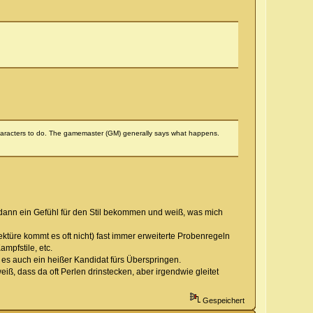
r characters to do. The gamemaster (GM) generally says what happens.
ch dann ein Gefühl für den Stil bekommen und weiß, was mich
tlektüre kommt es oft nicht) fast immer erweiterte Probenregeln
mpfstile, etc.
 es auch ein heißer Kandidat fürs Überspringen.
iß, dass da oft Perlen drinstecken, aber irgendwie gleitet
Gespeichert