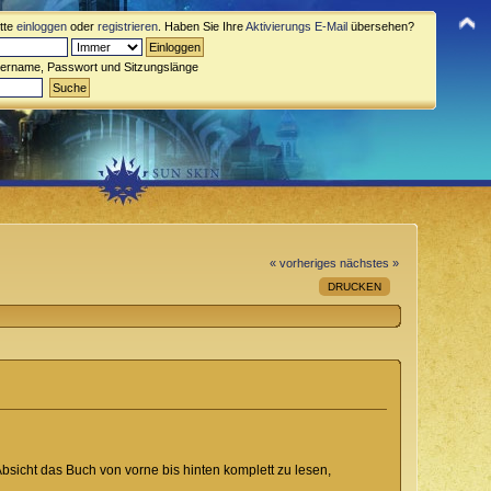
itte
einloggen
oder
registrieren
. Haben Sie Ihre
Aktivierungs E-Mail
übersehen?
zername, Passwort und Sitzungslänge
« vorheriges
nächstes »
DRUCKEN
bsicht das Buch von vorne bis hinten komplett zu lesen,