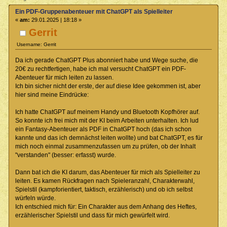
Ein PDF-Gruppenabenteuer mit ChatGPT als Spielleiter
«
am:
29.01.2025 | 18:18 »
Gerrit
Username: Gerrit
Da ich gerade ChatGPT Plus abonniert habe und Wege suche, die
20€ zu rechtfertigen, habe ich mal versucht ChatGPT ein PDF-
Abenteuer für mich leiten zu lassen.
Ich bin sicher nicht der erste, der auf diese Idee gekommen ist, aber
hier sind meine Eindrücke:
Ich hatte ChatGPT auf meinem Handy und Bluetooth Kopfhörer auf.
So konnte ich frei mich mit der KI beim Arbeiten unterhalten. Ich lud
ein Fantasy-Abenteuer als PDF in ChatGPT hoch (das ich schon
kannte und das ich demnächst leiten wollte) und bat ChatGPT, es für
mich noch einmal zusammenzufassen um zu prüfen, ob der Inhalt
"verstanden" (besser: erfasst) wurde.
Dann bat ich die KI darum, das Abenteuer für mich als Spielleiter zu
leiten. Es kamen Rückfragen nach Spieleranzahl, Charakterwahl,
Spielstil (kampforientiert, taktisch, erzählerisch) und ob ich selbst
würfeln würde.
Ich entschied mich für: Ein Charakter aus dem Anhang des Heftes,
erzählerischer Spielstil und dass für mich gewürfelt wird.