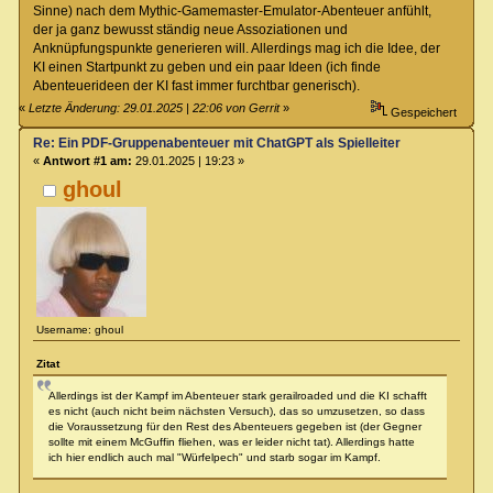
Sinne) nach dem Mythic-Gamemaster-Emulator-Abenteuer anfühlt,
der ja ganz bewusst ständig neue Assoziationen und
Anknüpfungspunkte generieren will. Allerdings mag ich die Idee, der
KI einen Startpunkt zu geben und ein paar Ideen (ich finde
Abenteuerideen der KI fast immer furchtbar generisch).
«
Letzte Änderung: 29.01.2025 | 22:06 von Gerrit
»
Gespeichert
Re: Ein PDF-Gruppenabenteuer mit ChatGPT als Spielleiter
«
Antwort #1 am:
29.01.2025 | 19:23 »
ghoul
Username: ghoul
Zitat
Allerdings ist der Kampf im Abenteuer stark gerailroaded und die KI schafft
es nicht (auch nicht beim nächsten Versuch), das so umzusetzen, so dass
die Voraussetzung für den Rest des Abenteuers gegeben ist (der Gegner
sollte mit einem McGuffin fliehen, was er leider nicht tat). Allerdings hatte
ich hier endlich auch mal "Würfelpech" und starb sogar im Kampf.