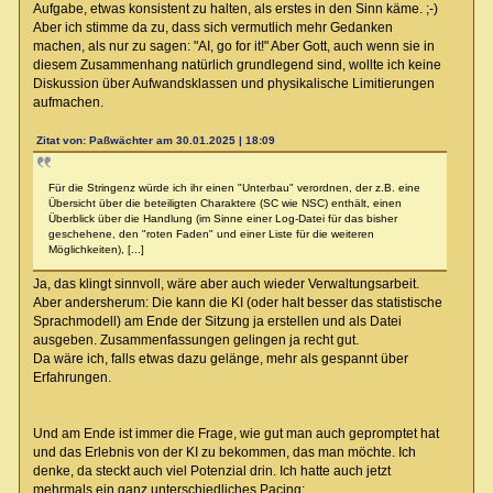
Aufgabe, etwas konsistent zu halten, als erstes in den Sinn käme. ;-)
Aber ich stimme da zu, dass sich vermutlich mehr Gedanken
machen, als nur zu sagen: "AI, go for it!" Aber Gott, auch wenn sie in
diesem Zusammenhang natürlich grundlegend sind, wollte ich keine
Diskussion über Aufwandsklassen und physikalische Limitierungen
aufmachen.
Zitat von: Paßwächter am 30.01.2025 | 18:09
Für die Stringenz würde ich ihr einen "Unterbau" verordnen, der z.B. eine
Übersicht über die beteiligten Charaktere (SC wie NSC) enthält, einen
Überblick über die Handlung (im Sinne einer Log-Datei für das bisher
geschehene, den "roten Faden" und einer Liste für die weiteren
Möglichkeiten), [...]
Ja, das klingt sinnvoll, wäre aber auch wieder Verwaltungsarbeit.
Aber andersherum: Die kann die KI (oder halt besser das statistische
Sprachmodell) am Ende der Sitzung ja erstellen und als Datei
ausgeben. Zusammenfassungen gelingen ja recht gut.
Da wäre ich, falls etwas dazu gelänge, mehr als gespannt über
Erfahrungen.
Und am Ende ist immer die Frage, wie gut man auch gepromptet hat
und das Erlebnis von der KI zu bekommen, das man möchte. Ich
denke, da steckt auch viel Potenzial drin. Ich hatte auch jetzt
mehrmals ein ganz unterschiedliches Pacing: