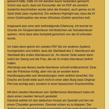
gekannt hätte, hätte ich mir darüber kaum Gedanken gemacht.
Schön war auch, dass ein Encounter, der im PDF als ziemlich
mysteriös beschrieben wurde (also die Kreatur), auch genau so im
Spiel blieb (also mysteriös). Ein weiteres Highlight war, dass die KI
einen Goblinspäher wie einen (Klischee-)Goblin sprechen ließ.
Insgesamt also eine sehr befriedigende Erfahrung. Ich konnte im
Grunde ein Gruppenabenteuer mit Abstrichen als Soloabenteuer
spielen, ohne dass alles komplett generisch von der KI erfunden
wurde.
Ich habe dann gleich ein zweites PDF (für ein anderes System)
hochgeladen und erklärt, dass die Startstadt des 2. Abenteuers die
Startstadt des ersten Abenteuers ist. An meiner Seite waren dann
sofort der Zwerg und die Frau, die wir im ersten Abenteuer befreit
hatten.
Allerdings war dieses zweite Abenteuer schnell enttäuschend: Zwar
war die Prämisse richtig, aber von da an wurden keine
Handlungspunkte und Verwicklungen mehr wirklich beachtet. Der
Drache am Ende lebte auch nicht in einer alten Burg (was Original-
Plot mal wichtig war), sondern in einer klassischen Drachenhöhle.
Mit dem zweiten Abenteuer (ein Splittermond-Abenteuer) habe ich
dann einen zweiten Versuch gestartet.
Diesmal wählte ich den taktischen Ansatz als Spielstil und lies mir
einen Charakter generieren. Diesmal schien es zu klappen: Der
Anfang wurde absolut korrekt dargestellt und der erste Kampf wurde