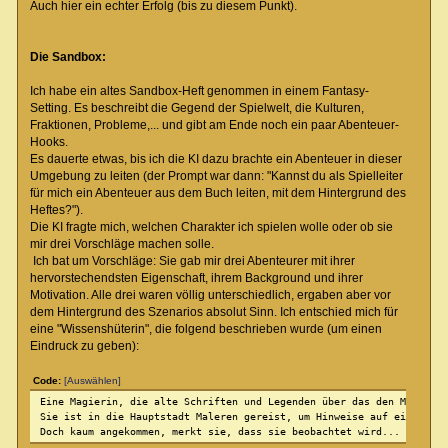
Auch hier ein echter Erfolg (bis zu diesem Punkt).
Die Sandbox:
Ich habe ein altes Sandbox-Heft genommen in einem Fantasy-
Setting. Es beschreibt die Gegend der Spielwelt, die Kulturen,
Fraktionen, Probleme,... und gibt am Ende noch ein paar Abenteuer-
Hooks.
Es dauerte etwas, bis ich die KI dazu brachte ein Abenteuer in dieser
Umgebung zu leiten (der Prompt war dann: "Kannst du als Spielleiter
für mich ein Abenteuer aus dem Buch leiten, mit dem Hintergrund des
Heftes?").
Die KI fragte mich, welchen Charakter ich spielen wolle oder ob sie
mir drei Vorschläge machen solle.
Ich bat um Vorschläge: Sie gab mir drei Abenteurer mit ihrer
hervorstechendsten Eigenschaft, ihrem Background und ihrer
Motivation. Alle drei waren völlig unterschiedlich, ergaben aber vor
dem Hintergrund des Szenarios absolut Sinn. Ich entschied mich für
eine "Wissenshüterin", die folgend beschrieben wurde (um einen
Eindruck zu geben):
Code:
[Auswählen]
Eine Magierin, die alte Schriften und Legenden über das den Minhas-K
Sie ist in die Hauptstadt Maleren gereist, um Hinweise auf eine vers
Doch kaum angekommen, merkt sie, dass sie beobachtet wird...