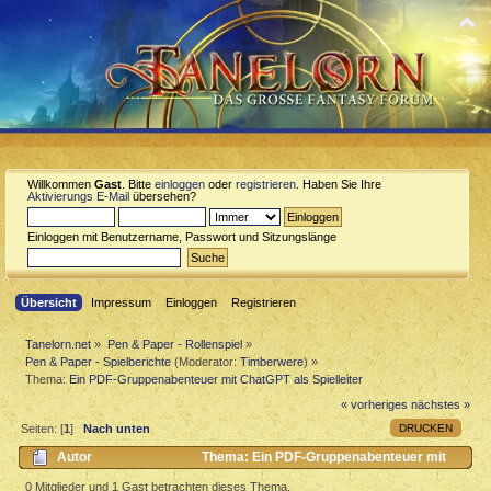
Willkommen
Gast
. Bitte
einloggen
oder
registrieren
. Haben Sie Ihre
Aktivierungs E-Mail
übersehen?
Einloggen mit Benutzername, Passwort und Sitzungslänge
Übersicht
Impressum
Einloggen
Registrieren
Tanelorn.net
»
Pen & Paper - Rollenspiel
»
Pen & Paper - Spielberichte
(Moderator:
Timberwere
) »
Thema:
Ein PDF-Gruppenabenteuer mit ChatGPT als Spielleiter
« vorheriges
nächstes »
DRUCKEN
Seiten: [
1
]
Nach unten
Autor
Thema: Ein PDF-Gruppenabenteuer mit
ChatGPT als Spielleiter (Gelesen 2114 mal)
0 Mitglieder und 1 Gast betrachten dieses Thema.