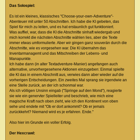
Das Solospiel:
Es ist ein kleines, klassisches "Choose-your-own-Adventure"-
Abenteuer mit unter 50 Abschnitten. Ich habe die KI gebeten, das
Spiel für mich zu leiten, und es hat erstaunlich gut funktioniert.
Was auffiel, war, dass die KI die Abschnitte sinhaft wiedergab und
mich korrekt die nächsten Abschnitte wählen lies, aber die Texte
immer etwas umformulierte. Aber wir gingen ganz souverän durch die
Abschnitte, wie es vorgesehen war. Die KI übernahm das
Inventarmanagemt und das Mitschreiben der Lebens- und
Manapunkte.
Ich habe dann (in alter Textadventure-Manier) angefangen auch
alternative, unvorhergesehene Aktionen einzugeben: Einmal spielte
die KI das in einem Abschnitt aus, verwies dann aber wieder auf die
vorherigen Entscheidungen. Ein zweites Mal sprang sie irgendwie an
eine Stelle zurück, an der ich schonmal war.
Als ich völligen Unsinn eingab ("Springe auf den Mond"), reagierte
sie wie ein genervter Spielleiter und beschrieb, wie mich eine
magische Kraft nach oben zieht, wie ich den Kontinent von oben
sehe und endete mit "Ob er dort ankommt? Ob er jemals
zurückkehrt? Niemand wird es je erfahren. Ende."
Also hier im Grunde ein voller Erfolg.
Der Hexcrawl: