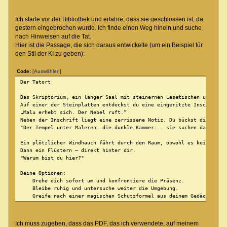
Ich starte vor der Bibliothek und erfahre, dass sie geschlossen ist, da
gestern eingebrochen wurde. Ich finde einen Weg hinein und suche
nach Hinweisen auf die Tat.
Hier ist die Passage, die sich daraus entwickelte (um ein Beispiel für
den Stil der KI zu geben):
Code:
[Auswählen]
Der Tatort
Das Skriptorium, ein langer Saal mit steinernen Lesetischen und alte
Auf einer der Steinplatten entdeckst du eine eingeritzte Inschrift:
„Malu erhebt sich. Der Nebel ruft.“
Neben der Inschrift liegt eine zerrissene Notiz. Du bückst dich und 
"Der Tempel unter Maleren… die dunkle Kammer... sie suchen das... (d
Ein plötzlicher Windhauch fährt durch den Raum, obwohl es keine Fens
Dann ein Flüstern – direkt hinter dir.
"Warum bist du hier?"
Deine Optionen:
Drehe dich sofort um und konfrontiere die Präsenz.
Bleibe ruhig und untersuche weiter die Umgebung.
Greife nach einer magischen Schutzformel aus deinem Gedächtnis.
Was tust du?
(meine Eingabe)-> Ich sage, ich suche die Wahrheit.
Ich muss zugeben, dass das PDF, das ich verwendete, auf meinem