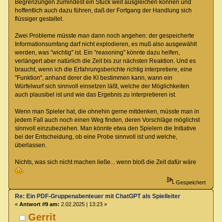
Begrenzungen zumindest ein Stück weit ausgleichen können und
hoffentlich auch dazu führen, daß der Fortgang der Handlung sich
flüssiger gestaltet.
Zwei Probleme müsste man dann noch angehen: der gespeicherte
Informationsumfang darf nicht explodieren, es muß also ausgewählt
werden, was "wichtig" ist. Ein "reasoning" könnte dazu helfen,
verlängert aber natürlich die Zeit bis zur nächsten Reaktion. Und es
braucht, wenn ich die Erfahrungsberichte richtig interpretiere, eine
"Funktion", anhand derer die KI bestimmen kann, wann ein
Würfelwurf sich sinnvoll einsetzen läßt, welche der Möglichkeiten
auch plausibel ist und wie das Ergebnis zu interpretieren ist.
Wenn man Spieler hat, die ohnehin gerne mitdenken, müsste man in
jedem Fall auch noch einen Weg finden, deren Vorschläge möglichst
sinnvoll einzubeziehen. Man könnte etwa den Spielern die Initiative
bei der Entscheidung, ob eine Probe sinnvoll ist und welche,
überlassen.
Nichts, was sich nicht machen ließe... wenn bloß die Zeit dafür wäre
.
Gespeichert
Re: Ein PDF-Gruppenabenteuer mit ChatGPT als Spielleiter
«
Antwort #9 am:
2.02.2025 | 13:23 »
Gerrit