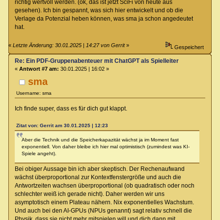
"Zu spät."
richtig wertvoll werden. (ok, das ist jetzt SciFi von heute aus
Mit einer ruckartigen Bewegung schleudert sie Rahven zur Seite, währ
gesehen). Ich bin gespannt, was sich hier entwickelt und ob die
Verlage da Potenzial heben können, was sma ja schon angedeutet
hat.
«
Letzte Änderung: 30.01.2025 | 14:27 von Gerrit
»
Gespeichert
Re: Ein PDF-Gruppenabenteuer mit ChatGPT als Spielleiter
«
Antwort #7 am:
30.01.2025 | 16:02 »
sma
Username: sma
Ich finde super, dass es für dich gut klappt.
Zitat von: Gerrit am 30.01.2025 | 12:23
Aber die Technik und die Speicherkapazität wächst ja im Moment fast
exponentiell. Von daher bleibe ich hier mal optimistisch (zumindest was KI-
Spiele angeht).
Bei obiger Aussage bin ich aber skeptisch. Der Rechenaufwand
wächst überproportional zur Kontextfenstergröße und auch die
Antwortzeiten wachsen überproportional (ob quadratisch oder noch
schlechter weiß ich gerade nicht). Daher werden wir uns
asymptotisch einem Plateau nähern. Nix exponentielles Wachstum.
Und auch bei den AI-GPUs (NPUs genannt) sagt relativ schnell die
Physik, dass sie nicht mehr mitspielen will und dich dann mit