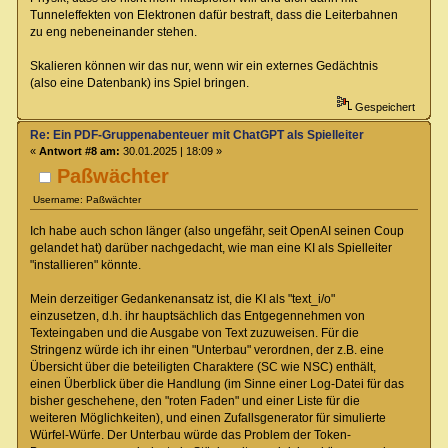
Tunneleffekten von Elektronen dafür bestraft, dass die Leiterbahnen
zu eng nebeneinander stehen.
Skalieren können wir das nur, wenn wir ein externes Gedächtnis
(also eine Datenbank) ins Spiel bringen.
Gespeichert
Re: Ein PDF-Gruppenabenteuer mit ChatGPT als Spielleiter
«
Antwort #8 am:
30.01.2025 | 18:09 »
Paßwächter
Username: Paßwächter
Ich habe auch schon länger (also ungefähr, seit OpenAI seinen Coup
gelandet hat) darüber nachgedacht, wie man eine KI als Spielleiter
"installieren" könnte.
Mein derzeitiger Gedankenansatz ist, die KI als "text_i/o"
einzusetzen, d.h. ihr hauptsächlich das Entgegennehmen von
Texteingaben und die Ausgabe von Text zuzuweisen. Für die
Stringenz würde ich ihr einen "Unterbau" verordnen, der z.B. eine
Übersicht über die beteiligten Charaktere (SC wie NSC) enthält,
einen Überblick über die Handlung (im Sinne einer Log-Datei für das
bisher geschehene, den "roten Faden" und einer Liste für die
weiteren Möglichkeiten), und einen Zufallsgenerator für simulierte
Würfel-Würfe. Der Unterbau würde das Problem der Token-