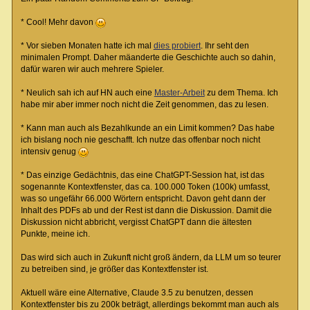
* Cool! Mehr davon
* Vor sieben Monaten hatte ich mal
dies probiert
. Ihr seht den
minimalen Prompt. Daher mäanderte die Geschichte auch so dahin,
dafür waren wir auch mehrere Spieler.
* Neulich sah ich auf HN auch eine
Master-Arbeit
zu dem Thema. Ich
habe mir aber immer noch nicht die Zeit genommen, das zu lesen.
* Kann man auch als Bezahlkunde an ein Limit kommen? Das habe
ich bislang noch nie geschafft. Ich nutze das offenbar noch nicht
intensiv genug
* Das einzige Gedächtnis, das eine ChatGPT-Session hat, ist das
sogenannte Kontextfenster, das ca. 100.000 Token (100k) umfasst,
was so ungefähr 66.000 Wörtern entspricht. Davon geht dann der
Inhalt des PDFs ab und der Rest ist dann die Diskussion. Damit die
Diskussion nicht abbricht, vergisst ChatGPT dann die ältesten
Punkte, meine ich.
Das wird sich auch in Zukunft nicht groß ändern, da LLM um so teurer
zu betreiben sind, je größer das Kontextfenster ist.
Aktuell wäre eine Alternative, Claude 3.5 zu benutzen, dessen
Kontextfenster bis zu 200k beträgt, allerdings bekommt man auch als