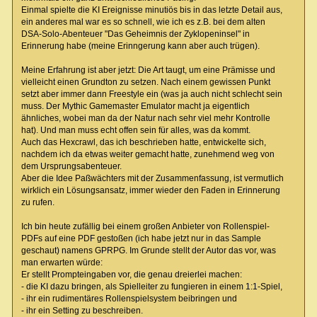
Einmal spielte die KI Ereignisse minutiös bis in das letzte Detail aus,
ein anderes mal war es so schnell, wie ich es z.B. bei dem alten
DSA-Solo-Abenteuer "Das Geheimnis der Zyklopeninsel" in
Erinnerung habe (meine Erinngerung kann aber auch trügen).
Meine Erfahrung ist aber jetzt: Die Art taugt, um eine Prämisse und
vielleicht einen Grundton zu setzen. Nach einem gewissen Punkt
setzt aber immer dann Freestyle ein (was ja auch nicht schlecht sein
muss. Der Mythic Gamemaster Emulator macht ja eigentlich
ähnliches, wobei man da der Natur nach sehr viel mehr Kontrolle
hat). Und man muss echt offen sein für alles, was da kommt.
Auch das Hexcrawl, das ich beschrieben hatte, entwickelte sich,
nachdem ich da etwas weiter gemacht hatte, zunehmend weg von
dem Ursprungsabenteuer.
Aber die Idee Paßwächters mit der Zusammenfassung, ist vermutlich
wirklich ein Lösungsansatz, immer wieder den Faden in Erinnerung
zu rufen.
Ich bin heute zufällig bei einem großen Anbieter von Rollenspiel-
PDFs auf eine PDF gestoßen (ich habe jetzt nur in das Sample
geschaut) namens GPRPG. Im Grunde stellt der Autor das vor, was
man erwarten würde:
Er stellt Prompteingaben vor, die genau dreierlei machen:
- die KI dazu bringen, als Spielleiter zu fungieren in einem 1:1-Spiel,
- ihr ein rudimentäres Rollenspielsystem beibringen und
- ihr ein Setting zu beschreiben.