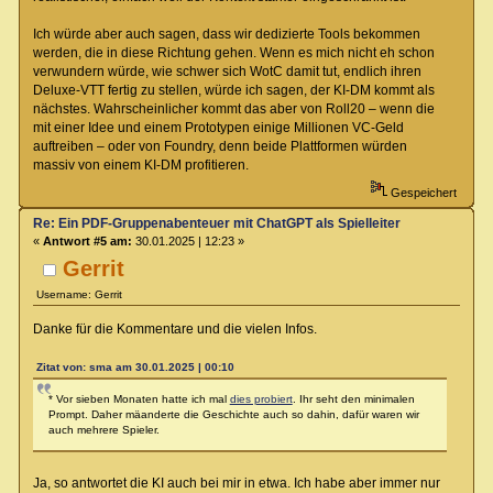
Ich würde aber auch sagen, dass wir dedizierte Tools bekommen
werden, die in diese Richtung gehen. Wenn es mich nicht eh schon
verwundern würde, wie schwer sich WotC damit tut, endlich ihren
Deluxe-VTT fertig zu stellen, würde ich sagen, der KI-DM kommt als
nächstes. Wahrscheinlicher kommt das aber von Roll20 – wenn die
mit einer Idee und einem Prototypen einige Millionen VC-Geld
auftreiben – oder von Foundry, denn beide Plattformen würden
massiv von einem KI-DM profitieren.
Gespeichert
Re: Ein PDF-Gruppenabenteuer mit ChatGPT als Spielleiter
«
Antwort #5 am:
30.01.2025 | 12:23 »
Gerrit
Username: Gerrit
Danke für die Kommentare und die vielen Infos.
Zitat von: sma am 30.01.2025 | 00:10
* Vor sieben Monaten hatte ich mal
dies probiert
. Ihr seht den minimalen
Prompt. Daher mäanderte die Geschichte auch so dahin, dafür waren wir
auch mehrere Spieler.
Ja, so antwortet die KI auch bei mir in etwa. Ich habe aber immer nur