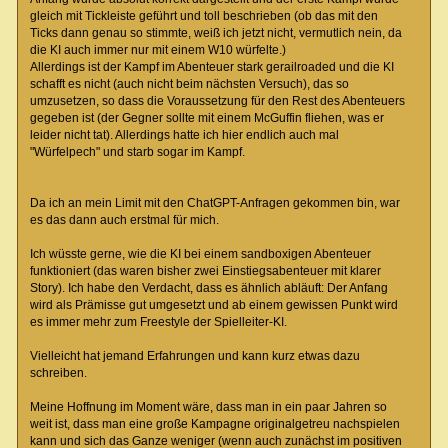
gleich mit Tickleiste geführt und toll beschrieben (ob das mit den
Ticks dann genau so stimmte, weiß ich jetzt nicht, vermutlich nein, da
die KI auch immer nur mit einem W10 würfelte.)
Allerdings ist der Kampf im Abenteuer stark gerailroaded und die KI
schafft es nicht (auch nicht beim nächsten Versuch), das so
umzusetzen, so dass die Voraussetzung für den Rest des Abenteuers
gegeben ist (der Gegner sollte mit einem McGuffin fliehen, was er
leider nicht tat). Allerdings hatte ich hier endlich auch mal
"Würfelpech" und starb sogar im Kampf.
Da ich an mein Limit mit den ChatGPT-Anfragen gekommen bin, war
es das dann auch erstmal für mich.
Ich wüsste gerne, wie die KI bei einem sandboxigen Abenteuer
funktioniert (das waren bisher zwei Einstiegsabenteuer mit klarer
Story). Ich habe den Verdacht, dass es ähnlich abläuft: Der Anfang
wird als Prämisse gut umgesetzt und ab einem gewissen Punkt wird
es immer mehr zum Freestyle der Spielleiter-KI.
Vielleicht hat jemand Erfahrungen und kann kurz etwas dazu
schreiben.
Meine Hoffnung im Moment wäre, dass man in ein paar Jahren so
weit ist, dass man eine große Kampagne originalgetreu nachspielen
kann und sich das Ganze weniger (wenn auch zunächst im positiven