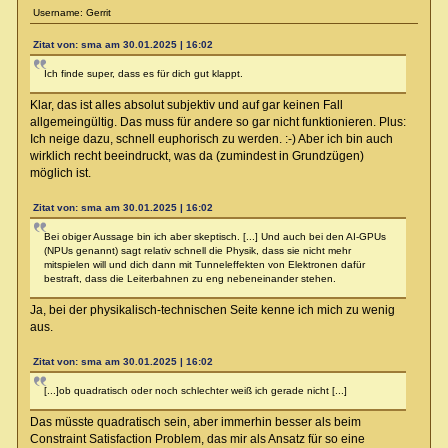
Username: Gerrit
Zitat von: sma am 30.01.2025 | 16:02
Ich finde super, dass es für dich gut klappt.
Klar, das ist alles absolut subjektiv und auf gar keinen Fall
allgemeingültig. Das muss für andere so gar nicht funktionieren. Plus:
Ich neige dazu, schnell euphorisch zu werden. :-) Aber ich bin auch
wirklich recht beeindruckt, was da (zumindest in Grundzügen)
möglich ist.
Zitat von: sma am 30.01.2025 | 16:02
Bei obiger Aussage bin ich aber skeptisch. [...] Und auch bei den AI-GPUs
(NPUs genannt) sagt relativ schnell die Physik, dass sie nicht mehr
mitspielen will und dich dann mit Tunneleffekten von Elektronen dafür
bestraft, dass die Leiterbahnen zu eng nebeneinander stehen.
Ja, bei der physikalisch-technischen Seite kenne ich mich zu wenig
aus.
Zitat von: sma am 30.01.2025 | 16:02
[...]ob quadratisch oder noch schlechter weiß ich gerade nicht [...]
Das müsste quadratisch sein, aber immerhin besser als beim
Constraint Satisfaction Problem, das mir als Ansatz für so eine