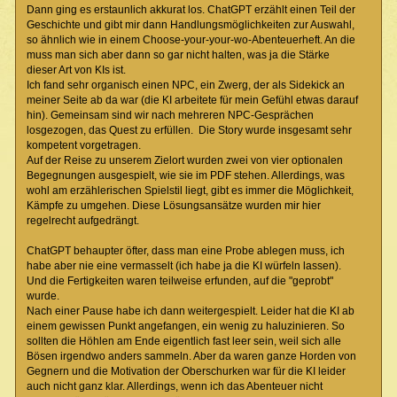
Dann ging es erstaunlich akkurat los. ChatGPT erzählt einen Teil der
Geschichte und gibt mir dann Handlungsmöglichkeiten zur Auswahl,
so ähnlich wie in einem Choose-your-your-wo-Abenteuerheft. An die
muss man sich aber dann so gar nicht halten, was ja die Stärke
dieser Art von KIs ist.
Ich fand sehr organisch einen NPC, ein Zwerg, der als Sidekick an
meiner Seite ab da war (die KI arbeitete für mein Gefühl etwas darauf
hin). Gemeinsam sind wir nach mehreren NPC-Gesprächen
losgezogen, das Quest zu erfüllen. Die Story wurde insgesamt sehr
kompetent vorgetragen.
Auf der Reise zu unserem Zielort wurden zwei von vier optionalen
Begegnungen ausgespielt, wie sie im PDF stehen. Allerdings, was
wohl am erzählerischen Spielstil liegt, gibt es immer die Möglichkeit,
Kämpfe zu umgehen. Diese Lösungsansätze wurden mir hier
regelrecht aufgedrängt.
ChatGPT behaupter öfter, dass man eine Probe ablegen muss, ich
habe aber nie eine vermasselt (ich habe ja die KI würfeln lassen).
Und die Fertigkeiten waren teilweise erfunden, auf die "geprobt"
wurde.
Nach einer Pause habe ich dann weitergespielt. Leider hat die KI ab
einem gewissen Punkt angefangen, ein wenig zu haluzinieren. So
sollten die Höhlen am Ende eigentlich fast leer sein, weil sich alle
Bösen irgendwo anders sammeln. Aber da waren ganze Horden von
Gegnern und die Motivation der Oberschurken war für die KI leider
auch nicht ganz klar. Allerdings, wenn ich das Abenteuer nicht