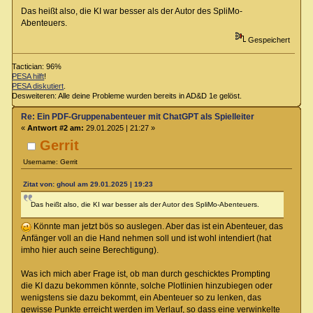
Das heißt also, die KI war besser als der Autor des SpliMo-
Abenteuers.
Gespeichert
Tactician: 96%
PESA hilft
!
PESA diskutiert
.
Desweiteren: Alle deine Probleme wurden bereits in AD&D 1e gelöst.
Re: Ein PDF-Gruppenabenteuer mit ChatGPT als Spielleiter
«
Antwort #2 am:
29.01.2025 | 21:27 »
Gerrit
Username: Gerrit
Zitat von: ghoul am 29.01.2025 | 19:23
Das heißt also, die KI war besser als der Autor des SpliMo-Abenteuers.
Könnte man jetzt bös so auslegen. Aber das ist ein Abenteuer, das
Anfänger voll an die Hand nehmen soll und ist wohl intendiert (hat
imho hier auch seine Berechtigung).
Was ich mich aber Frage ist, ob man durch geschicktes Prompting
die KI dazu bekommen könnte, solche Plotlinien hinzubiegen oder
wenigstens sie dazu bekommt, ein Abenteuer so zu lenken, das
gewisse Punkte erreicht werden im Verlauf, so dass eine verwinkelte