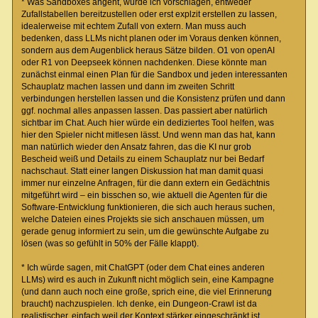
* Was Sandboxes angeht, würde ich vorschlagen, entweder
Zufallstabellen bereitzustellen oder erst explzit erstellen zu lassen,
idealerweise mit echtem Zufall von extern. Man muss auch
bedenken, dass LLMs nicht planen oder im Voraus denken können,
sondern aus dem Augenblick heraus Sätze bilden. O1 von openAI
oder R1 von Deepseek können nachdenken. Diese könnte man
zunächst einmal einen Plan für die Sandbox und jeden interessanten
Schauplatz machen lassen und dann im zweiten Schritt
verbindungen herstellen lassen und die Konsistenz prüfen und dann
ggf. nochmal alles anpassen lassen. Das passiert aber natürlich
sichtbar im Chat. Auch hier würde ein dediziertes Tool helfen, was
hier den Spieler nicht mitlesen lässt. Und wenn man das hat, kann
man natürlich wieder den Ansatz fahren, das die KI nur grob
Bescheid weiß und Details zu einem Schauplatz nur bei Bedarf
nachschaut. Statt einer langen Diskussion hat man damit quasi
immer nur einzelne Anfragen, für die dann extern ein Gedächtnis
mitgeführt wird – ein bisschen so, wie aktuell die Agenten für die
Software-Entwicklung funktionieren, die sich auch heraus suchen,
welche Dateien eines Projekts sie sich anschauen müssen, um
gerade genug informiert zu sein, um die gewünschte Aufgabe zu
lösen (was so gefühlt in 50% der Fälle klappt).
* Ich würde sagen, mit ChatGPT (oder dem Chat eines anderen
LLMs) wird es auch in Zukunft nicht möglich sein, eine Kampagne
(und dann auch noch eine große, sprich eine, die viel Erinnerung
braucht) nachzuspielen. Ich denke, ein Dungeon-Crawl ist da
realistischer, einfach weil der Kontext stärker eingeschränkt ist.