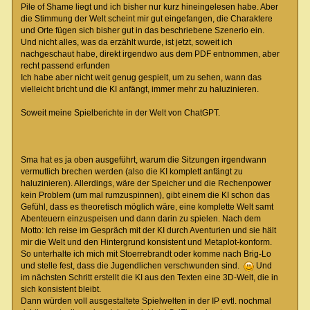
Pile of Shame liegt und ich bisher nur kurz hineingelesen habe. Aber
die Stimmung der Welt scheint mir gut eingefangen, die Charaktere
Szene 4: Das Flüstern der Schatten
und Orte fügen sich bisher gut in das beschriebene Szenerio ein.
Deine Stimme hallt leise durch das Skriptorium. „Ich suche die Wahrh
Und nicht alles, was da erzählt wurde, ist jetzt, soweit ich
Für einen Moment ist es still. Dann, aus den Schatten zwischen den R
nachgeschaut habe, direkt irgendwo aus dem PDF entnommen, aber
"Die Wahrheit... sie liegt unter deinen Füßen. Doch wirst du sie ert
recht passend erfunden
Ein Windhauch fährt durch den Raum, und vor dir fallen plötzlich meh
Ich habe aber nicht weit genug gespielt, um zu sehen, wann das
Darauf ist ein Bereich markiert, tief unter der Stadt: „Der Versiege
vielleicht bricht und die KI anfängt, immer mehr zu haluzinieren.
Du spürst, wie sich die Luft um dich herum verändert – kühler, schwe
Soweit meine Spielberichte in der Welt von ChatGPT.
"Sie suchen ihn... und du folgst ihnen. Sei gewarnt, Sucherin."
Dann bricht die Stille. Ein Schrei hallt aus der Ferne durch die Bib
Meister Rahven!
Deine Optionen:
Sma hat es ja oben ausgeführt, warum die Sitzungen irgendwann
Eile sofort zurück zur Eingangshalle, um Rahven zu helfen.
vermutlich brechen werden (also die KI komplett anfängt zu
Untersuche das Buch und die Karte noch genauer, bevor du gehst.
haluzinieren). Allerdings, wäre der Speicher und die Rechenpower
Nutze einen magischen Zauber, um dich vor möglichen Angriffen zu
kein Problem (um mal rumzuspinnen), gibt einem die KI schon das
Was tust du?
Gefühl, dass es theoretisch möglich wäre, eine komplette Welt samt
(meine Eingabe)-> Schnapp dir das Buch und renn' zu Meister Rahven, 
Abenteuern einzuspeisen und dann darin zu spielen. Nach dem
Motto: Ich reise im Gespräch mit der KI durch Aventurien und sie hält
mir die Welt und den Hintergrund konsistent und Metaplot-konform.
Szene 5: Der Angriff in der Bibliothek
So unterhalte ich mich mit Stoerrebrandt oder komme nach Brig-Lo
und stelle fest, dass die Jugendlichen verschwunden sind.
Und
Du schnappst dir das aufgeschlagene Buch mit der Karte und rennst lo
im nächsten Schritt erstellt die KI aus den Texten eine 3D-Welt, die in
Als du die Eingangshalle erreichst, siehst du Meister Rahven auf den
sich konsistent bleibt.
Rahven keucht, seine Augen weiten sich, als er dich sieht. „Tessara…
Dann würden voll ausgestaltete Spielwelten in der IP evtl. nochmal
Die Gestalt hebt den Kopf.