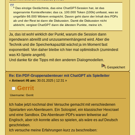
* Das einzige Gedächtnis, das eine ChatGPT-Session hat, ist das
sogenannte Kontextfenster, das ca. 100.000 Token (100k) umfasst, was so
ungefähr 66.000 Wörtern entspricht. Davon geht dann der Inhalt des PDFs
ab und der Rest ist dann die Diskussion. Damit die Diskussion nicht
abbricht, vergisst ChatGPT dann die ältesten Punkte, meine ich.
Ja, das ist wohl wirklich der Punkt, warum die Session dann
irgendwann abreißt und unzusammenhängend wird. Aber die
Technik und die Speicherkapazität wächst ja im Moment fast
exponentiell. Von daher bleibe ich hier mal optimistisch (zumindest
was KI-Spiele angeht).
Und danke für die Tipps mit den anderen Dialogmodellen.
Gespeichert
Re: Ein PDF-Gruppenabenteuer mit ChatGPT als Spielleiter
«
Antwort #6 am:
30.01.2025 | 12:31 »
Gerrit
Username: Gerrit
Ich habe jetzt nochmal drei Versuche gemacht mit verschiedenen
Spielarten von Abenteuern. Ein Solospiel, ein klassischer Hexcrawl
und eine Sandbox. Die Abenteuer-PDFs waren teilweise auf
Englisch, aber ich konnte alles so spielen, als wäre es auf Deutsch
geschrieben.
Ich versuche meine Erfahrungen kurz zu beschreiben: