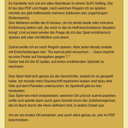
Es handelte sich um ein altes Abenteuer in einem SciFi-Setting. Die
KI las das PDF und fragte, nach welchen Regeln ich es spielen
möchte (es gibt mittlerweile mehrere Editionen des zugehörigen
Rollenspiels).
Des Weiteren wollte die KI wissen, ob ich direkt starte oder erst eine
Einführung liefern soll, die mich in die im Heft beschriebene Situation
bringt. Und es kam wieder die Frage ob ich das Spiel erzählerisch
spielen will oder mit Würfeln und allem.
Zuerst wollte ich es nach Regeln spielen. Aber jeder Absatz endete
mit Entscheidungen wie: "Du kannst jetzt versuchen ...: Dazu machst
du eine Probe auf Navigation gegen 7."
Daher bat ich die KI später, auf einen erzählenden Spielstil zu
wechseln.
Das Spiel hielt sich genau an die Geschichte, soweit ich es gespielt
habe. Ich musste mein Raumschiff reparieren lassen und dazu drei
Orte auf dem Planeten untersuchen. Im Spielheft gibt es hier
Hexkarten.
Das Spiel lies mich entscheiden, welchen Ort und ich zuerst anpeilen
sollte und spielte dann auch ganz korrekt eines der Zufallsereignisse,
die im Buch durch die Hexe definiert sind, in jedem Detail aus.
Als wir am ersten Ort ankamen, war auch alles genau so, wie im PDF
beschrieben.