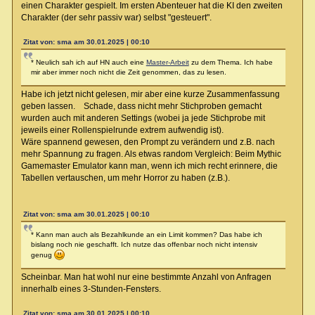
einen Charakter gespielt. Im ersten Abenteuer hat die KI den zweiten
Charakter (der sehr passiv war) selbst "gesteuert".
Zitat von: sma am 30.01.2025 | 00:10
* Neulich sah ich auf HN auch eine
Master-Arbeit
zu dem Thema. Ich habe
mir aber immer noch nicht die Zeit genommen, das zu lesen.
Habe ich jetzt nicht gelesen, mir aber eine kurze Zusammenfassung
geben lassen. Schade, dass nicht mehr Stichproben gemacht
wurden auch mit anderen Settings (wobei ja jede Stichprobe mit
jeweils einer Rollenspielrunde extrem aufwendig ist).
Wäre spannend gewesen, den Prompt zu verändern und z.B. nach
mehr Spannung zu fragen. Als etwas random Vergleich: Beim Mythic
Gamemaster Emulator kann man, wenn ich mich recht erinnere, die
Tabellen vertauschen, um mehr Horror zu haben (z.B.).
Zitat von: sma am 30.01.2025 | 00:10
* Kann man auch als Bezahlkunde an ein Limit kommen? Das habe ich
bislang noch nie geschafft. Ich nutze das offenbar noch nicht intensiv
genug
Scheinbar. Man hat wohl nur eine bestimmte Anzahl von Anfragen
innerhalb eines 3-Stunden-Fensters.
Zitat von: sma am 30.01.2025 | 00:10