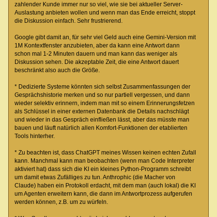
zahlender Kunde immer nur so viel, wie sie bei aktueller Server-
Auslastung anbieten wollen und wenn man das Ende erreicht, stoppt
die Diskussion einfach. Sehr frustrierend.
Google gibt damit an, für sehr viel Geld auch eine Gemini-Version mit
1M Kontextfenster anzubieten, aber da kann eine Antwort dann
schon mal 1-2 Minuten dauern und man kann das weniger als
Diskussion sehen. Die akzeptable Zeit, die eine Antwort dauert
beschränkt also auch die Größe.
* Dedizierte Systeme könnten sich selbst Zusammenfassungen der
Gesprächshistorie merken und so nur partiell vergessen, und dann
wieder selektiv erinnern, indem man mit so einem Erinnerungsfetzen
als Schlüssel in einer externen Datenbank die Details nachschlägt
und wieder in das Gespräch einfließen lässt, aber das müsste man
bauen und läuft natürlich allen Komfort-Funktionen der etablierten
Tools hinterher.
* Zu beachten ist, dass ChatGPT meines Wissen keinen echten Zufall
kann. Manchmal kann man beobachten (wenn man Code Interpreter
aktiviert hat) dass sich die KI ein kleines Python-Programm schreibt
um damit etwas Zufälliges zu tun. Anthrophic (die Macher von
Claude) haben ein Protokoll erdacht, mit dem man (auch lokal) die KI
um Agenten erweitern kann, die dann im Antwortprozess aufgerufen
werden können, z.B. um zu würfeln.