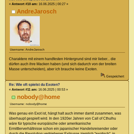
«
Antwort #10 am:
16.06.2025 | 00:27 »
AndreJarosch
Username: AndreJarosch
Charaktere mit einem handfesten Hintergrund sind mir lieber... die
dürfen auch ihre Macken haben (und sich dadurch von der breiten
Masse unterscheiden), aber ich brauche keine Exoten.
Gespeichert
Re: Wie oft spielst du Exoten?
«
Antwort #11 am:
16.06.2025 | 00:53 »
nobody@home
Username: nobody@home
Was genau ein Exot ist, hängt halt auch immer damit zusammen, was
überhaupt gespielt wird. In den 1920er Jahren von Call of Cthulhu
wäre für typische europäische oder amerikanische
Ermittlerverhältnisse schon ein japanischer Handelsreisender oder
durch die Revolution vertriebener Exilrusse ziemlich "exotisch", in