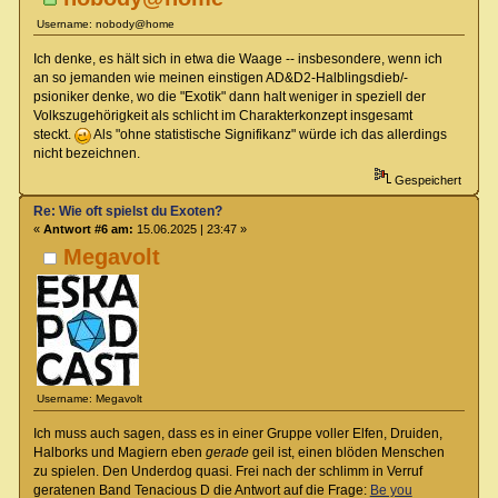
Username: nobody@home
Ich denke, es hält sich in etwa die Waage -- insbesondere, wenn ich
an so jemanden wie meinen einstigen AD&D2-Halblingsdieb/-
psioniker denke, wo die "Exotik" dann halt weniger in speziell der
Volkszugehörigkeit als schlicht im Charakterkonzept insgesamt
steckt.
Als "ohne statistische Signifikanz" würde ich das allerdings
nicht bezeichnen.
Gespeichert
Re: Wie oft spielst du Exoten?
«
Antwort #6 am:
15.06.2025 | 23:47 »
Megavolt
Username: Megavolt
Ich muss auch sagen, dass es in einer Gruppe voller Elfen, Druiden,
Halborks und Magiern eben
gerade
geil ist, einen blöden Menschen
zu spielen. Den Underdog quasi. Frei nach der schlimm in Verruf
geratenen Band Tenacious D die Antwort auf die Frage:
Be you