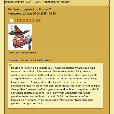
Joseph Joubert (1754 - 1824), französischer Moralist
Re: Wie oft spielst du Exoten?
«
Antwort #14 am:
16.06.2025 | 06:38 »
Hotzenplot
Username: Hotzenplotz
Zitat von: JS am 16.06.2025 | 01:45
Heute eher selten bis praktisch nie. Früher probierten wir alles aus, was
nicht bei drei auf den Bäumen war. Das erweiterte den Blick, aber ich
machte die Erfahrung, daß Exoten bei uns nie lange trugen, weil es stets
an irgendetwas mangelte ... meistens an gutem Abenteuermaterial. Einige
Exoten, wie z.B. Armageddon oder Tribe 8, haben mich aber so
beeindruckt, daß ich sie in höchsten Ehren halte. Heute bin ich endgültig in
den großen Systemen seßhaft geworden und muß auch zugeben, daß ich
seit vielen Jahren in all dem Retro-/Indy-Wust überhaupt nichts mehr
gesehen habe, was mich auch nur ein Stückchen hinter dem Ofen
hervorlocken konnte. Ich bin mit meinen "Mainstream"-Systemen sehr
glücklich und gut gesättigt.