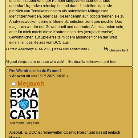
und sein zauberkundiger Kumpel
Megavoltus
schneelandus
unbedarft irgendwo reinstapfen und dann feststellen, dass sie
plötzlich von Tentakelmonstern als potentielles Mittagessen
identifiziert werden, oder das Riesengehirn auf Roboterbeinen sie zu
Analysezwecken gerne in kleine Scheibchen zerlegen möchte. Das
mag auch wieder nur Gewohnheit und nahender Altersstarrsinn sein,
aber für mich macht diese Konfrontation des (vergleichsweise)
Gewöhnlichen auf Spielerseite mit dem absonderlichen der Welt
einen Teil des Reizes von DCC aus.
«
Letzte Änderung: 16.06.2025 | 00:14 von schneeland
»
Gespeichert
All good things come to those who wait! ... like dual flamethrowers and beer.
Re: Wie oft spielst du Exoten?
«
Antwort #8 am:
16.06.2025 | 00:01 »
Megavolt
Username: Megavolt
Absolut, ja. DCC ist reineweißer Cosmic Horror und das ist einfach
klasse.