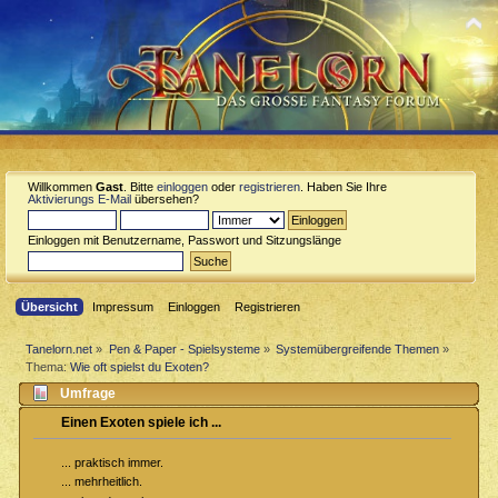
Willkommen
Gast
. Bitte
einloggen
oder
registrieren
. Haben Sie Ihre
Aktivierungs E-Mail
übersehen?
Einloggen mit Benutzername, Passwort und Sitzungslänge
Übersicht
Impressum
Einloggen
Registrieren
Tanelorn.net
»
Pen & Paper - Spielsysteme
»
Systemübergreifende Themen
»
Thema:
Wie oft spielst du Exoten?
Umfrage
Einen Exoten spiele ich ...
... praktisch immer.
... mehrheitlich.