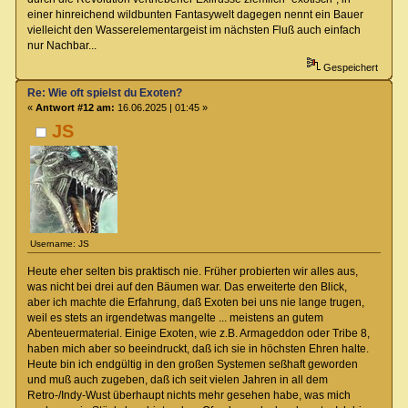
einer hinreichend wildbunten Fantasywelt dagegen nennt ein Bauer
vielleicht den Wasserelementargeist im nächsten Fluß auch einfach
nur Nachbar...
Gespeichert
Re: Wie oft spielst du Exoten?
«
Antwort #12 am:
16.06.2025 | 01:45 »
JS
Username: JS
Heute eher selten bis praktisch nie. Früher probierten wir alles aus,
was nicht bei drei auf den Bäumen war. Das erweiterte den Blick,
aber ich machte die Erfahrung, daß Exoten bei uns nie lange trugen,
weil es stets an irgendetwas mangelte ... meistens an gutem
Abenteuermaterial. Einige Exoten, wie z.B. Armageddon oder Tribe 8,
haben mich aber so beeindruckt, daß ich sie in höchsten Ehren halte.
Heute bin ich endgültig in den großen Systemen seßhaft geworden
und muß auch zugeben, daß ich seit vielen Jahren in all dem
Retro-/Indy-Wust überhaupt nichts mehr gesehen habe, was mich