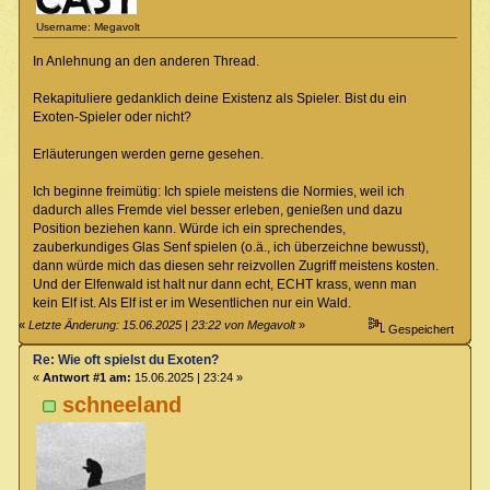
Username: Megavolt
In Anlehnung an den anderen Thread.
Rekapituliere gedanklich deine Existenz als Spieler. Bist du ein
Exoten-Spieler oder nicht?
Erläuterungen werden gerne gesehen.
Ich beginne freimütig: Ich spiele meistens die Normies, weil ich
dadurch alles Fremde viel besser erleben, genießen und dazu
Position beziehen kann. Würde ich ein sprechendes,
zauberkundiges Glas Senf spielen (o.ä., ich überzeichne bewusst),
dann würde mich das diesen sehr reizvollen Zugriff meistens kosten.
Und der Elfenwald ist halt nur dann echt, ECHT krass, wenn man
kein Elf ist. Als Elf ist er im Wesentlichen nur ein Wald.
«
Letzte Änderung: 15.06.2025 | 23:22 von Megavolt
»
Gespeichert
Re: Wie oft spielst du Exoten?
«
Antwort #1 am:
15.06.2025 | 23:24 »
schneeland