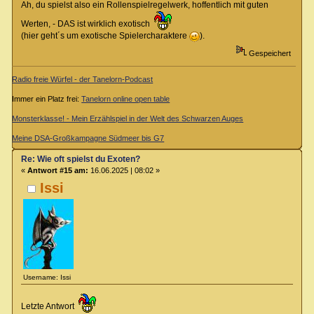
Ah, du spielst also ein Rollenspielregelwerk, hoffentlich mit guten
Werten, - DAS ist wirklich exotisch
(hier geht´s um exotische Spielercharaktere
).
Gespeichert
Radio freie Würfel - der Tanelorn-Podcast
Immer ein Platz frei:
Tanelorn online open table
Monsterklasse! - Mein Erzählspiel in der Welt des Schwarzen Auges
Meine DSA-Großkampagne Südmeer bis G7
Re: Wie oft spielst du Exoten?
«
Antwort #15 am:
16.06.2025 | 08:02 »
Issi
Username: Issi
Letzte Antwort