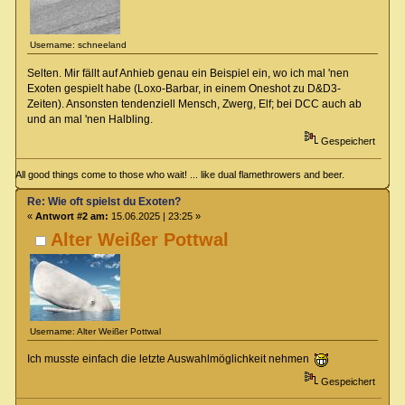
Username: schneeland
Selten. Mir fällt auf Anhieb genau ein Beispiel ein, wo ich mal 'nen
Exoten gespielt habe (Loxo-Barbar, in einem Oneshot zu D&D3-
Zeiten). Ansonsten tendenziell Mensch, Zwerg, Elf; bei DCC auch ab
und an mal 'nen Halbling.
Gespeichert
All good things come to those who wait! ... like dual flamethrowers and beer.
Re: Wie oft spielst du Exoten?
«
Antwort #2 am:
15.06.2025 | 23:25 »
Alter Weißer Pottwal
Username: Alter Weißer Pottwal
Ich musste einfach die letzte Auswahlmöglichkeit nehmen
Gespeichert