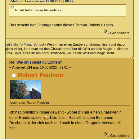
Zitat von: Leonidas am 16.06.2025 | 08:27
Damals hatten wir nichts anderes ...
Das scheint der Grundgedanke dieses Thread-Pakets zu sein.
Gespeichert
Let's Go To Magic School
- Wenn man einen Zauberschulroman liest (und davon
gibt's viele), lernt man mit den Charakteren über die Welt und die Magie. In diesem
PbtA-Spiel, spielt ihr um herauszufinden, wie es mit Welt und Magie steht.
Re: Wie oft spielst du Exoten?
«
Antwort #24 am:
16.06.2025 | 09:01 »
Robert Paulson
Username: Robert Paulson
Ich hab praktisch immer gewählt - wobei ich nur einen Charakter in
einer Runde spiele
. Das ist ein Halbelf mit dem Beinamen
Drschenblut der sich nach und nach in einen Dragonic verwandelt
hat.
Gespeichert