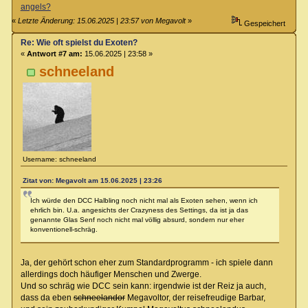
angels?
«
Letzte Änderung: 15.06.2025 | 23:57 von Megavolt
»
Gespeichert
Re: Wie oft spielst du Exoten?
«
Antwort #7 am:
15.06.2025 | 23:58 »
schneeland
Username: schneeland
Zitat von: Megavolt am 15.06.2025 | 23:26
Ich würde den DCC Halbling noch nicht mal als Exoten sehen, wenn ich
ehrlich bin. U.a. angesichts der Crazyness des Settings, da ist ja das
genannte Glas Senf noch nicht mal völlig absurd, sondern nur eher
konventionell-schräg.
Ja, der gehört schon eher zum Standardprogramm - ich spiele dann
allerdings doch häufiger Menschen und Zwerge.
Und so schräg wie DCC sein kann: irgendwie ist der Reiz ja auch,
dass da eben
schneelandor
Megavoltor, der reisefreudige Barbar,