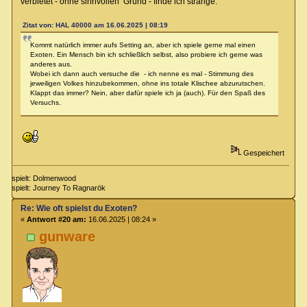
verbietet - ohne sinnvollen Grund - finde ich strange.
Zitat von: HAL 40000 am 16.06.2025 | 08:19
Kommt natürlich immer aufs Setting an, aber ich spiele gerne mal einen
Exoten. Ein Mensch bin ich schließlich selbst, also probiere ich gerne was
anderes aus.
Wobei ich dann auch versuche die - ich nenne es mal - Stimmung des
jeweiligen Volkes hinzubekommen, ohne ins totale Klischee abzurutschen.
Klappt das immer? Nein, aber dafür spiele ich ja (auch). Für den Spaß des
Versuchs.
Gespeichert
spielt: Dolmenwood
spielt: Journey To Ragnarök
Re: Wie oft spielst du Exoten?
«
Antwort #20 am:
16.06.2025 | 08:24 »
gunware