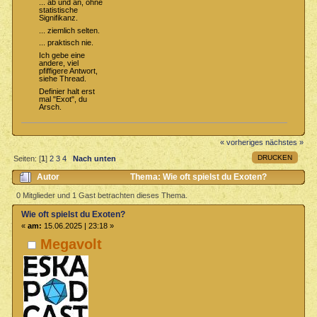
... ab und an, ohne
statistische
Signifikanz.
... ziemlich selten.
... praktisch nie.
Ich gebe eine
andere, viel
pfiffigere Antwort,
siehe Thread.
Definier halt erst
mal "Exot", du
Arsch.
« vorheriges
nächstes »
DRUCKEN
Seiten: [
1
]
2
3
4
Nach unten
Autor
Thema: Wie oft spielst du Exoten?
(Gelesen 6361 mal)
0 Mitglieder und 1 Gast betrachten dieses Thema.
Wie oft spielst du Exoten?
«
am:
15.06.2025 | 23:18 »
Megavolt