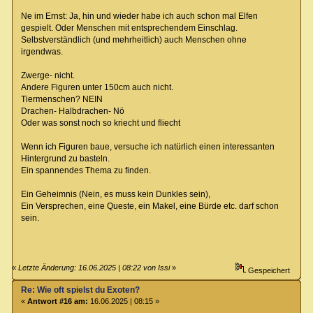
Ne im Ernst: Ja, hin und wieder habe ich auch schon mal Elfen
gespielt. Oder Menschen mit entsprechendem Einschlag.
Selbstverständlich (und mehrheitlich) auch Menschen ohne
irgendwas.
Zwerge- nicht.
Andere Figuren unter 150cm auch nicht.
Tiermenschen? NEIN
Drachen- Halbdrachen- Nö
Oder was sonst noch so kriecht und fliecht
Wenn ich Figuren baue, versuche ich natürlich einen interessanten
Hintergrund zu basteln.
Ein spannendes Thema zu finden.
Ein Geheimnis (Nein, es muss kein Dunkles sein),
Ein Versprechen, eine Queste, ein Makel, eine Bürde etc. darf schon
sein.
«
Letzte Änderung: 16.06.2025 | 08:22 von Issi
»
Gespeichert
Re: Wie oft spielst du Exoten?
«
Antwort #16 am:
16.06.2025 | 08:15 »