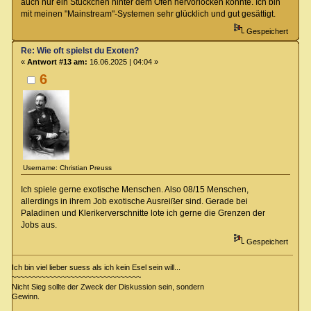
auch nur ein Stückchen hinter dem Ofen hervorlocken konnte. Ich bin
mit meinen "Mainstream"-Systemen sehr glücklich und gut gesättigt.
Gespeichert
Re: Wie oft spielst du Exoten?
«
Antwort #13 am:
16.06.2025 | 04:04 »
6
Username: Christian Preuss
Ich spiele gerne exotische Menschen. Also 08/15 Menschen,
allerdings in ihrem Job exotische Ausreißer sind. Gerade bei
Paladinen und Klerikerverschnitte lote ich gerne die Grenzen der
Jobs aus.
Gespeichert
Ich bin viel lieber suess als ich kein Esel sein will...
~~~~~~~~~~~~~~~~~~~~~~~~~~~~~~~
Nicht Sieg sollte der Zweck der Diskussion sein, sondern
Gewinn.