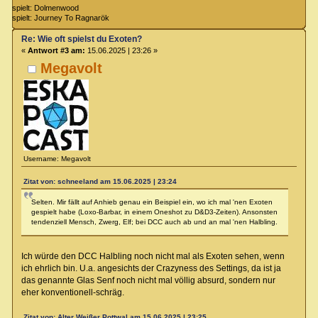
spielt: Dolmenwood
spielt: Journey To Ragnarök
Re: Wie oft spielst du Exoten?
«
Antwort #3 am:
15.06.2025 | 23:26 »
Megavolt
Username: Megavolt
Zitat von: schneeland am 15.06.2025 | 23:24
Selten. Mir fällt auf Anhieb genau ein Beispiel ein, wo ich mal 'nen Exoten
gespielt habe (Loxo-Barbar, in einem Oneshot zu D&D3-Zeiten). Ansonsten
tendenziell Mensch, Zwerg, Elf; bei DCC auch ab und an mal 'nen Halbling.
Ich würde den DCC Halbling noch nicht mal als Exoten sehen, wenn
ich ehrlich bin. U.a. angesichts der Crazyness des Settings, da ist ja
das genannte Glas Senf noch nicht mal völlig absurd, sondern nur
eher konventionell-schräg.
Zitat von: Alter Weißer Pottwal am 15.06.2025 | 23:25