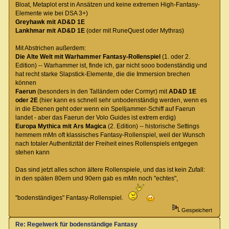
Bloat, Metaplot erst in Ansätzen und keine extremen High-Fantasy-
Elemente wie bei DSA 3+)
Greyhawk mit AD&D 1E
Lankhmar mit AD&D 1E
(oder mit RuneQuest oder Mythras)
Mit Abstrichen außerdem:
Die Alte Welt mit Warhammer Fantasy-Rollenspiel
(1. oder 2.
Edition) -- Warhammer ist, finde ich, gar nicht sooo bodenständig und
hat recht starke Slapstick-Elemente, die die Immersion brechen
können
Faerun
(besonders in den Talländern oder Cormyr) mit
AD&D 1E
oder 2E
(hier kann es schnell sehr unbodenständig werden, wenn es
in die Ebenen geht oder wenn ein Spelljammer-Schiff auf Faerun
landet - aber das Faerun der Volo Guides ist extrem erdig)
Europa Mythica mit Ars Magica
(2. Edition) -- historische Settings
hemmem mMn oft klassisches Fantasy-Rollenspiel, weil der Wunsch
nach totaler Authentizität der Freiheit eines Rollenspiels entgegen
stehen kann
Das sind jetzt alles schon ältere Rollenspiele, und das ist kein Zufall:
in den späten 80ern und 90ern gab es mMn noch "echtes",
"bodenständiges" Fantasy-Rollenspiel.
Gespeichert
Re: Regelwerk für bodenständige Fantasy