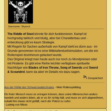
Username: Skyrock
The Riddle of Steel
könnte für dich funktionieren. Kampf ist
hochgradig taktisch und blutig, aber bei Charakterbau und -
entwicklung gibt es kaum Strategie.
Mit Regeln für Sachen außerhalb von Kampf sieht es dünn aus - im
Grunde genommen ist es eine Mittelalterduellsimulation, um die ein
Rollenspiel drumherum getackert wurde.
Das Original kriegt man heute auch nur noch zu Mondpreisen oder
mit Piraterie. Es gibt eine Reihe leichter verfügbare spirituelle
Nachfolger wie
Blades of Iron Throne, Song of Swords
und
Sword
& Scoundrel
, kann da aber im Details nix dazu sagen.
Gespeichert
Aus der Höhle des Schwarzwaldschrates
- Mein Rollenspielblog
Ein freier Mensch muss es ertragen können, dass seine Mitmenschen anders
handeln und anders leben, als er es für richtig hält, und muss es sich abgewöhnen,
sobald ihm etwas nicht gefällt, nach der Polizei zu rufen.
- Ludwig von Mises