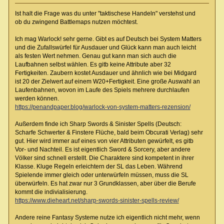
Ist halt die Frage was du unter "taktischese Handeln" verstehst und
ob du zwingend Battlemaps nutzen möchtest.
Ich mag Warlock! sehr gerne. Gibt es auf Deutsch bei System Matters
und die Zufallswürfel für Ausdauer und Glück kann man auch leicht
als festen Wert nehmen. Genau gut kann man sich auch die
Laufbahnen selbst wählen. Es gitb keine Attribute aber 32
Fertigkeiten. Zaubern kostet Ausdauer und ähnlich wie bei Midgard
ist 20 der Zielwert auf einem W20+Fertigkeit. Eine große Auswahl an
Laufenbahnen, wovon im Laufe des Spiels mehrere durchlaufen
werden können.
https://penandpaper.blog/warlock-von-system-matters-rezension/
Außerdem finde ich Sharp Swords & Sinister Spells (Deutsch:
Scharfe Schwerter & Finstere Flüche, bald beim Obcurati Verlag) sehr
gut. Hier wird immer auf eines von vier Attributen gewürfelt, es gitb
Vor- und Nachteil. Es ist eigentlich Sword & Sorcery, aber andere
Völker sind schnell erstellt. Die Charaktere sind kompetent in ihrer
Klasse. Kluge Regeln erleichtern der SL das Leben. Während
Spielende immer gleich oder unterwürfeln müssen, muss die SL
überwürfeln. Es hat zwar nur 3 Grundklassen, aber über die Berufe
kommt die indivialisierung.
https://www.dieheart.net/sharp-swords-sinister-spells-review/
Andere reine Fantasy Systeme nutze ich eigentlich nicht mehr, wenn