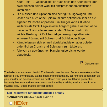
Stufe 1 bis 10. Optional gibt es auch noch den Abenteurer, der
zwei Klassen deiner Wahl mit entsprechenden Abstrichen
kombiniert.
Die Klassen und Optionen sind sehr gut ausgewogen und
lassen sich auch ohne Spielraum zum optimieren sehr an die
eigenen Wünsche anpassen. Ein Krieger kann z.B. ohne
weiteres als Gimli, Legolas oder Aragorn gebaut werden ohne
das eine Option alle anderen in den Schatten stellt. D.h.
leichte Rüstung mit Dolchen ist genausogut spielbar wie
schwere Rüstung mit Schwert und Schild, oder Bogen.
Kämpfe lassen sich schnell abwickeln, bieten aber trotzdem
ordentlichen Crunch und Spielraum zum taktieren.
Alle von dir gewünschten Handlungsbereiche werden
abgedeckt.
Gespeichert
The belief that a cosmic Jewish Zombie who was his own father can make you live
forever if you symbolically eat his flesh and telepathically tell him you accept him as
your master, so he can remove an evil force from your soul that is present in
humanity because a rib-woman was convinced by a talking snake to eat from a
magical tree... yeah, makes perfect sense.
Re: Regelwerk für bodenständige Fantasy
«
Antwort #3 am:
22.07.2025 | 15:47 »
HEXer