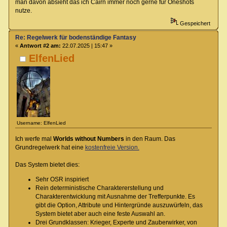
man davon absieht das ich Cairn immer noch gerne für Oneshots
nutze.
Gespeichert
Re: Regelwerk für bodenständige Fantasy
«
Antwort #2 am:
22.07.2025 | 15:47 »
ElfenLied
Username: ElfenLied
Ich werfe mal
Worlds without Numbers
in den Raum. Das
Grundregelwerk hat eine
kostenfreie Version.
Das System bietet dies:
Sehr OSR inspiriert
Rein deterministische Charaktererstellung und
Charakterentwicklung mit Ausnahme der Trefferpunkte. Es
gibt die Option, Attribute und Hintergründe auszuwürfeln, das
System bietet aber auch eine feste Auswahl an.
Drei Grundklassen: Krieger, Experte und Zauberwirker, von