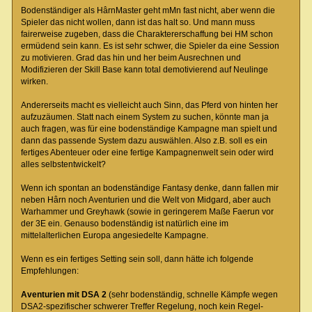
Bodenständiger als HârnMaster geht mMn fast nicht, aber wenn die
Spieler das nicht wollen, dann ist das halt so. Und mann muss
fairerweise zugeben, dass die Charaktererschaffung bei HM schon
ermüdend sein kann. Es ist sehr schwer, die Spieler da eine Session
zu motivieren. Grad das hin und her beim Ausrechnen und
Modifizieren der Skill Base kann total demotivierend auf Neulinge
wirken.
Andererseits macht es vielleicht auch Sinn, das Pferd von hinten her
aufzuzäumen. Statt nach einem System zu suchen, könnte man ja
auch fragen, was für eine bodenständige Kampagne man spielt und
dann das passende System dazu auswählen. Also z.B. soll es ein
fertiges Abenteuer oder eine fertige Kampagnenwelt sein oder wird
alles selbstentwickelt?
Wenn ich spontan an bodenständige Fantasy denke, dann fallen mir
neben Hârn noch Aventurien und die Welt von Midgard, aber auch
Warhammer und Greyhawk (sowie in geringerem Maße Faerun vor
der 3E ein. Genauso bodenständig ist natürlich eine im
mittelalterlichen Europa angesiedelte Kampagne.
Wenn es ein fertiges Setting sein soll, dann hätte ich folgende
Empfehlungen:
Aventurien mit DSA 2
(sehr bodenständig, schnelle Kämpfe wegen
DSA2-spezifischer schwerer Treffer Regelung, noch kein Regel-