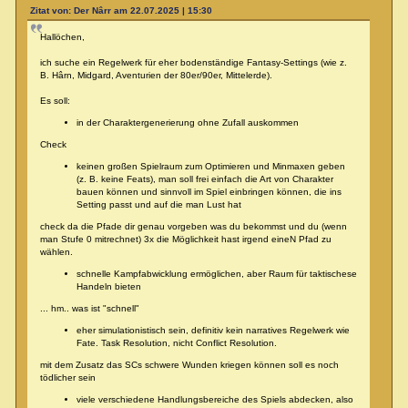
Zitat von: Der Nârr am 22.07.2025 | 15:30
Hallöchen,
ich suche ein Regelwerk für eher bodenständige Fantasy-Settings (wie z.
B. Hârn, Midgard, Aventurien der 80er/90er, Mittelerde).
Es soll:
in der Charaktergenerierung ohne Zufall auskommen
Check
keinen großen Spielraum zum Optimieren und Minmaxen geben
(z. B. keine Feats), man soll frei einfach die Art von Charakter
bauen können und sinnvoll im Spiel einbringen können, die ins
Setting passt und auf die man Lust hat
check da die Pfade dir genau vorgeben was du bekommst und du (wenn
man Stufe 0 mitrechnet) 3x die Möglichkeit hast irgend eineN Pfad zu
wählen.
schnelle Kampfabwicklung ermöglichen, aber Raum für taktischese
Handeln bieten
... hm.. was ist "schnell"
eher simulationistisch sein, definitiv kein narratives Regelwerk wie
Fate. Task Resolution, nicht Conflict Resolution.
mit dem Zusatz das SCs schwere Wunden kriegen können soll es noch
tödlicher sein
viele verschiedene Handlungsbereiche des Spiels abdecken, also