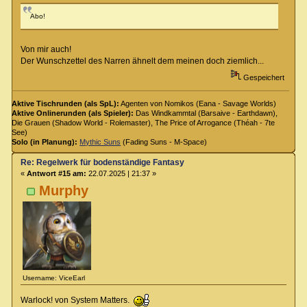
Abo!
Von mir auch!
Der Wunschzettel des Narren ähnelt dem meinen doch ziemlich...
Gespeichert
Aktive Tischrunden (als SpL):
Agenten von Nomikos (Eana - Savage Worlds)
Aktive Onlinerunden (als Spieler):
Das Windkammtal (Barsaive - Earthdawn),
Die Grauen (Shadow World - Rolemaster), The Price of Arrogance (Théah - 7te
See)
Solo (in Planung):
Mythic Suns
(Fading Suns - M-Space)
Re: Regelwerk für bodenständige Fantasy
«
Antwort #15 am:
22.07.2025 | 21:37 »
Murphy
Username: ViceEarl
Warlock! von System Matters.