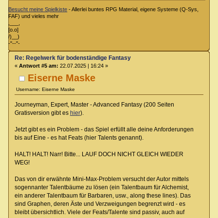
Besucht meine Spielkiste
- Allerlei buntes RPG Material, eigene Systeme (Q-Sys,
FAF) und vieles mehr
,___,
[o.o]
/)__)
-"--"-
Re: Regelwerk für bodenständige Fantasy
«
Antwort #5 am:
22.07.2025 | 16:24 »
Eiserne Maske
Username: Eiserne Maske
Journeyman, Expert, Master - Advanced Fantasy (200 Seiten
Gratisversion gibt es
hier
).
Jetzt gibt es ein Problem - das Spiel erfüllt alle deine Anforderungen
bis auf Eine - es hat Feats (hier Talents genannt).
HALT! HALT! Narr! Bitte... LAUF DOCH NICHT GLEICH WIEDER
WEG!
Das von dir erwähnte Mini-Max-Problem versucht der Autor mittels
sogennanter Talentbäume zu lösen (ein Talentbaum für Alchemist,
ein anderer Talentbaum für Barbaren, usw., along these lines). Das
sind Graphen, deren Äste und Verzweigungen begrenzt wird - es
bleibt übersichtlich. Viele der Feats/Talente sind passiv, auch auf