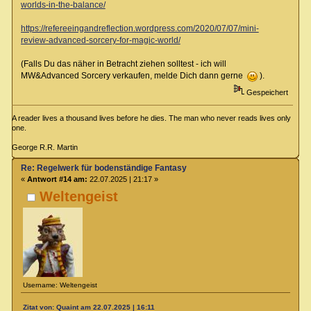
worlds-in-the-balance/
https://refereeingandreflection.wordpress.com/2020/07/07/mini-
review-advanced-sorcery-for-magic-world/
(Falls Du das näher in Betracht ziehen solltest - ich will
MW&Advanced Sorcery verkaufen, melde Dich dann gerne
).
Gespeichert
A reader lives a thousand lives before he dies. The man who never reads lives only
one.
George R.R. Martin
Re: Regelwerk für bodenständige Fantasy
«
Antwort #14 am:
22.07.2025 | 21:17 »
Weltengeist
Username: Weltengeist
Zitat von: Quaint am 22.07.2025 | 16:11