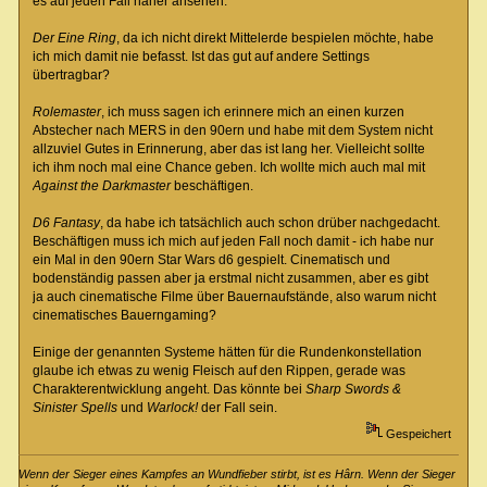
es auf jeden Fall näher ansehen.
Der Eine Ring
, da ich nicht direkt Mittelerde bespielen möchte, habe
ich mich damit nie befasst. Ist das gut auf andere Settings
übertragbar?
Rolemaster
, ich muss sagen ich erinnere mich an einen kurzen
Abstecher nach MERS in den 90ern und habe mit dem System nicht
allzuviel Gutes in Erinnerung, aber das ist lang her. Vielleicht sollte
ich ihm noch mal eine Chance geben. Ich wollte mich auch mal mit
Against the Darkmaster
beschäftigen.
D6 Fantasy
, da habe ich tatsächlich auch schon drüber nachgedacht.
Beschäftigen muss ich mich auf jeden Fall noch damit - ich habe nur
ein Mal in den 90ern Star Wars d6 gespielt. Cinematisch und
bodenständig passen aber ja erstmal nicht zusammen, aber es gibt
ja auch cinematische Filme über Bauernaufstände, also warum nicht
cinematisches Bauerngaming?
Einige der genannten Systeme hätten für die Rundenkonstellation
glaube ich etwas zu wenig Fleisch auf den Rippen, gerade was
Charakterentwicklung angeht. Das könnte bei
Sharp Swords &
Sinister Spells
und
Warlock!
der Fall sein.
Gespeichert
Wenn der Sieger eines Kampfes an Wundfieber stirbt, ist es Hârn. Wenn der Sieger