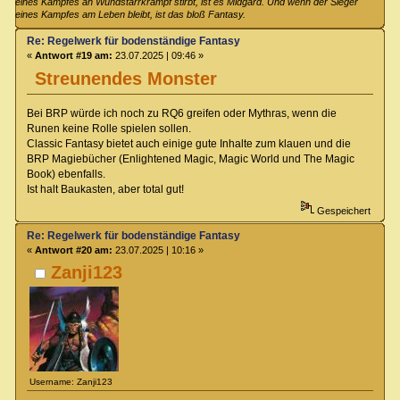
eines Kampfes an Wundstarrkrampf stirbt, ist es Midgard. Und wenn der Sieger
eines Kampfes am Leben bleibt, ist das bloß Fantasy.
Re: Regelwerk für bodenständige Fantasy
«
Antwort #19 am:
23.07.2025 | 09:46 »
Streunendes Monster
Bei BRP würde ich noch zu RQ6 greifen oder Mythras, wenn die
Runen keine Rolle spielen sollen.
Classic Fantasy bietet auch einige gute Inhalte zum klauen und die
BRP Magiebücher (Enlightened Magic, Magic World und The Magic
Book) ebenfalls.
Ist halt Baukasten, aber total gut!
Gespeichert
Re: Regelwerk für bodenständige Fantasy
«
Antwort #20 am:
23.07.2025 | 10:16 »
Zanji123
Username: Zanji123