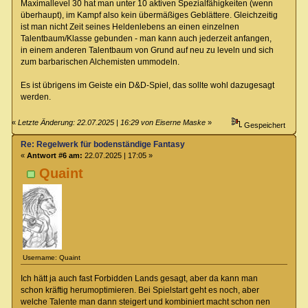
Maximallevel 30 hat man unter 10 aktiven Spezialfähigkeiten (wenn
überhaupt), im Kampf also kein übermäßiges Geblättere. Gleichzeitig
ist man nicht Zeit seines Heldenlebens an einen einzelnen
Talentbaum/Klasse gebunden - man kann auch jederzeit anfangen,
in einem anderen Talentbaum von Grund auf neu zu leveln und sich
zum barbarischen Alchemisten ummodeln.
Es ist übrigens im Geiste ein D&D-Spiel, das sollte wohl dazugesagt
werden.
«
Letzte Änderung: 22.07.2025 | 16:29 von Eiserne Maske
»
Gespeichert
Re: Regelwerk für bodenständige Fantasy
«
Antwort #6 am:
22.07.2025 | 17:05 »
Quaint
Username: Quaint
Ich hätt ja auch fast Forbidden Lands gesagt, aber da kann man
schon kräftig herumoptimieren. Bei Spielstart geht es noch, aber
welche Talente man dann steigert und kombiniert macht schon nen