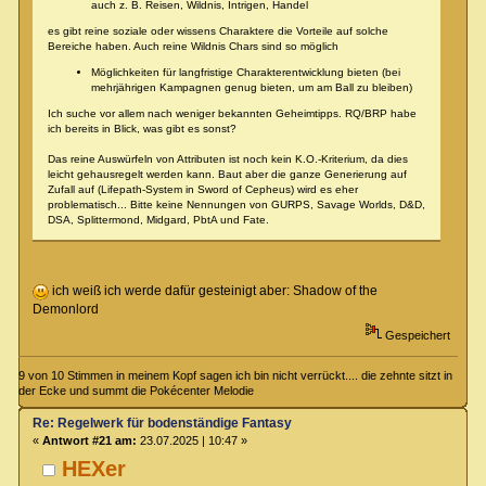
auch z. B. Reisen, Wildnis, Intrigen, Handel
es gibt reine soziale oder wissens Charaktere die Vorteile auf solche
Bereiche haben. Auch reine Wildnis Chars sind so möglich
Möglichkeiten für langfristige Charakterentwicklung bieten (bei
mehrjährigen Kampagnen genug bieten, um am Ball zu bleiben)
Ich suche vor allem nach weniger bekannten Geheimtipps. RQ/BRP habe
ich bereits in Blick, was gibt es sonst?
Das reine Auswürfeln von Attributen ist noch kein K.O.-Kriterium, da dies
leicht gehausregelt werden kann. Baut aber die ganze Generierung auf
Zufall auf (Lifepath-System in Sword of Cepheus) wird es eher
problematisch... Bitte keine Nennungen von GURPS, Savage Worlds, D&D,
DSA, Splittermond, Midgard, PbtA und Fate.
ich weiß ich werde dafür gesteinigt aber: Shadow of the
Demonlord
Gespeichert
9 von 10 Stimmen in meinem Kopf sagen ich bin nicht verrückt.... die zehnte sitzt in
der Ecke und summt die Pokécenter Melodie
Re: Regelwerk für bodenständige Fantasy
«
Antwort #21 am:
23.07.2025 | 10:47 »
HEXer