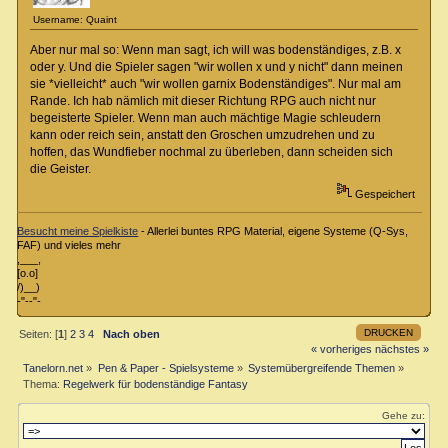
Username: Quaint
Aber nur mal so: Wenn man sagt, ich will was bodenständiges, z.B. x
oder y. Und die Spieler sagen "wir wollen x und y nicht" dann meinen
sie *vielleicht* auch "wir wollen garnix Bodenständiges". Nur mal am
Rande. Ich hab nämlich mit dieser Richtung RPG auch nicht nur
begeisterte Spieler. Wenn man auch mächtige Magie schleudern
kann oder reich sein, anstatt den Groschen umzudrehen und zu
hoffen, das Wundfieber nochmal zu überleben, dann scheiden sich
die Geister.
Gespeichert
Besucht meine Spielkiste
- Allerlei buntes RPG Material, eigene Systeme (Q-Sys,
FAF) und vieles mehr
,___,
[o.o]
/)__)
-"--"-
DRUCKEN
Seiten: [
1
]
2
3
4
Nach oben
« vorheriges
nächstes »
Tanelorn.net
»
Pen & Paper - Spielsysteme
»
Systemübergreifende Themen
»
Thema:
Regelwerk für bodenständige Fantasy
Gehe zu: