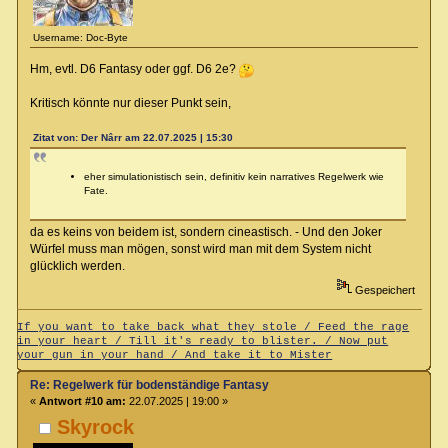
Username: Doc-Byte
Hm, evtl. D6 Fantasy oder ggf. D6 2e?
Kritisch könnte nur dieser Punkt sein,
Zitat von: Der Nârr am 22.07.2025 | 15:30
eher simulationistisch sein, definitiv kein narratives Regelwerk wie
Fate.
da es keins von beidem ist, sondern cineastisch. - Und den Joker
Würfel muss man mögen, sonst wird man mit dem System nicht
glücklich werden.
Gespeichert
If you want to take back what they stole / Feed the rage
in your heart / Till it's ready to blister. / Now put
your gun in your hand / And take it to Mister
Re: Regelwerk für bodenständige Fantasy
«
Antwort #10 am:
22.07.2025 | 19:00 »
Skyrock