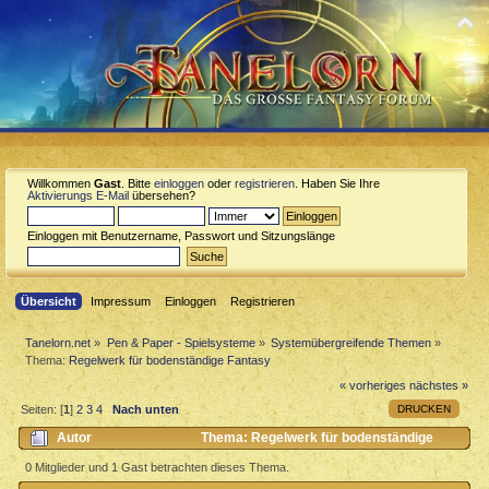
Willkommen
Gast
. Bitte
einloggen
oder
registrieren
. Haben Sie Ihre
Aktivierungs E-Mail
übersehen?
Einloggen mit Benutzername, Passwort und Sitzungslänge
Übersicht
Impressum
Einloggen
Registrieren
Tanelorn.net
»
Pen & Paper - Spielsysteme
»
Systemübergreifende Themen
»
Thema:
Regelwerk für bodenständige Fantasy
« vorheriges
nächstes »
DRUCKEN
Seiten: [
1
]
2
3
4
Nach unten
Autor
Thema: Regelwerk für bodenständige
Fantasy (Gelesen 7253 mal)
0 Mitglieder und 1 Gast betrachten dieses Thema.