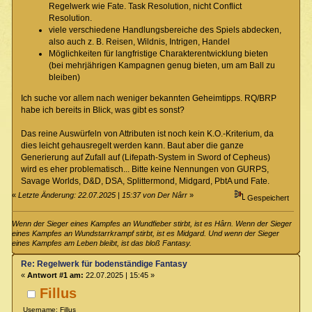
Regelwerk wie Fate. Task Resolution, nicht Conflict
Resolution.
viele verschiedene Handlungsbereiche des Spiels abdecken,
also auch z. B. Reisen, Wildnis, Intrigen, Handel
Möglichkeiten für langfristige Charakterentwicklung bieten
(bei mehrjährigen Kampagnen genug bieten, um am Ball zu
bleiben)
Ich suche vor allem nach weniger bekannten Geheimtipps. RQ/BRP
habe ich bereits in Blick, was gibt es sonst?
Das reine Auswürfeln von Attributen ist noch kein K.O.-Kriterium, da
dies leicht gehausregelt werden kann. Baut aber die ganze
Generierung auf Zufall auf (Lifepath-System in Sword of Cepheus)
wird es eher problematisch... Bitte keine Nennungen von GURPS,
Savage Worlds, D&D, DSA, Splittermond, Midgard, PbtA und Fate.
«
Letzte Änderung: 22.07.2025 | 15:37 von Der Nârr
»
Gespeichert
Wenn der Sieger eines Kampfes an Wundfieber stirbt, ist es Hârn. Wenn der Sieger
eines Kampfes an Wundstarrkrampf stirbt, ist es Midgard. Und wenn der Sieger
eines Kampfes am Leben bleibt, ist das bloß Fantasy.
Re: Regelwerk für bodenständige Fantasy
«
Antwort #1 am:
22.07.2025 | 15:45 »
Fillus
Username: Fillus