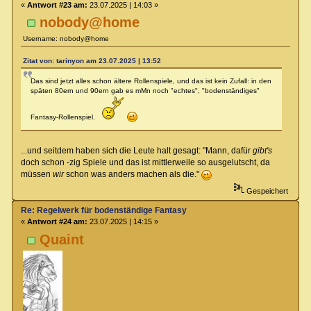
«
Antwort #23 am:
23.07.2025 | 14:03 »
nobody@home
Username: nobody@home
Zitat von: tarinyon am 23.07.2025 | 13:52
Das sind jetzt alles schon ältere Rollenspiele, und das ist kein Zufall: in den
späten 80ern und 90ern gab es mMn noch "echtes", "bodenständiges"
Fantasy-Rollenspiel.
...und seitdem haben sich die Leute halt gesagt: "Mann, dafür
gibt's
doch schon -zig Spiele und das ist mittlerweile so ausgelutscht, da
müssen
wir
schon was anders machen als die."
Gespeichert
Re: Regelwerk für bodenständige Fantasy
«
Antwort #24 am:
23.07.2025 | 14:15 »
Quaint