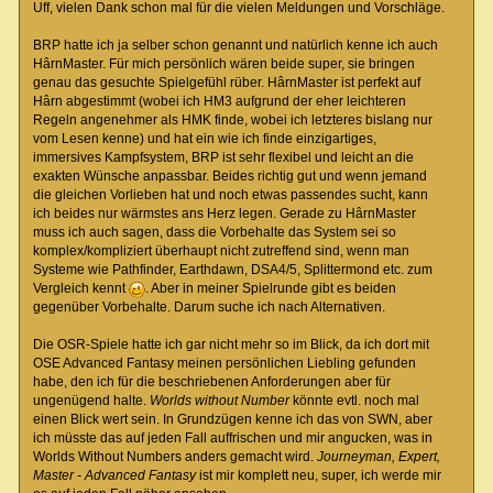
Uff, vielen Dank schon mal für die vielen Meldungen und Vorschläge.
BRP hatte ich ja selber schon genannt und natürlich kenne ich auch
HârnMaster. Für mich persönlich wären beide super, sie bringen
genau das gesuchte Spielgefühl rüber. HârnMaster ist perfekt auf
Hârn abgestimmt (wobei ich HM3 aufgrund der eher leichteren
Regeln angenehmer als HMK finde, wobei ich letzteres bislang nur
vom Lesen kenne) und hat ein wie ich finde einzigartiges,
immersives Kampfsystem, BRP ist sehr flexibel und leicht an die
exakten Wünsche anpassbar. Beides richtig gut und wenn jemand
die gleichen Vorlieben hat und noch etwas passendes sucht, kann
ich beides nur wärmstes ans Herz legen. Gerade zu HârnMaster
muss ich auch sagen, dass die Vorbehalte das System sei so
komplex/kompliziert überhaupt nicht zutreffend sind, wenn man
Systeme wie Pathfinder, Earthdawn, DSA4/5, Splittermond etc. zum
Vergleich kennt
. Aber in meiner Spielrunde gibt es beiden
gegenüber Vorbehalte. Darum suche ich nach Alternativen.
Die OSR-Spiele hatte ich gar nicht mehr so im Blick, da ich dort mit
OSE Advanced Fantasy meinen persönlichen Liebling gefunden
habe, den ich für die beschriebenen Anforderungen aber für
ungenügend halte.
Worlds without Number
könnte evtl. noch mal
einen Blick wert sein. In Grundzügen kenne ich das von SWN, aber
ich müsste das auf jeden Fall auffrischen und mir angucken, was in
Worlds Without Numbers anders gemacht wird.
Journeyman, Expert,
Master - Advanced Fantasy
ist mir komplett neu, super, ich werde mir