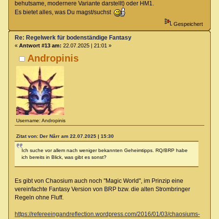
behutsame, modernere Variante darstellt) oder HM1.
Es bietet alles, was Du magst/suchst
Gespeichert
Re: Regelwerk für bodenständige Fantasy
«
Antwort #13 am:
22.07.2025 | 21:01 »
Andropinis
Username: Andropinis
Zitat von: Der Nârr am 22.07.2025 | 15:30
Ich suche vor allem nach weniger bekannten Geheimtipps. RQ/BRP habe
ich bereits in Blick, was gibt es sonst?
Es gibt von Chaosium auch noch "Magic World", im Prinzip eine
vereinfachte Fantasy Version von BRP bzw. die alten Strombringer
Regeln ohne Fluff.
https://refereeingandreflection.wordpress.com/2016/01/03/chaosiums-