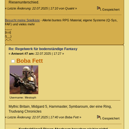
Riesenunterschied.
«
Letzte Änderung: 22.07.2025 | 17:10 von Quaint
»
Gespeichert
Besucht meine Spielkiste
- Allerlei buntes RPG Material, eigene Systeme (Q-Sys,
FAF) und vieles mehr
,___,
[o.o]
/)__)
-"--"-
Re: Regelwerk für bodenständige Fantasy
«
Antwort #7 am:
22.07.2025 | 17:27 »
Boba Fett
Username: Mestoph
Mythic Britain, Midgard 5, Harnmaster, Symbaroum, der eine Ring,
Trudvang Chronicles
«
Letzte Änderung: 22.07.2025 | 17:40 von Boba Fett
»
Gespeichert