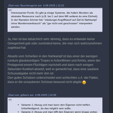
Zitat von: flaschengeist am 4.08.2025 | 12:21
Interessanter Punkt. Es gibt ja einige Systeme, die halten Munition als
abstrake Ressource nach (z.B. bei 1 auf dem W6 verlierst du eine Einheit).
In der Narration könnte hier "misslunger Angriffswurf auf Ziel im Nahkampf
ohne Munitionsverbrauch" als "gar nicht erst geschossen" interpretiert
werden.
Ja, hier ist das tatsächlich sehr stimmig, dass es entweder keine
Gelegenheit gab oder zumindest keine, die man sich wahrzunehmen
zugetraut hat.
Abseits vom Schießen in den Nahkampf ist das einer der wenigen
rundum glaubwürdigen Tropes in Actionfilmen und Krimis, wenn der
Protagonist einem Flüchtigen nachzielt und dann nach einigen
Sekunden frustriert absetzt, weil er gemerkt hat, dass eine saubere
Schussabgabe nicht mehr drin ist.
Den guten Schützen unterscheidet vom schlechten u.A. der Faktor,
dass er die unsauberen Schüsse bewusst
nicht
abgibt
Zitat von: gilborn am 4.08.2025 | 14:30
Variante 1: Abzug und man kann den Eigenen nicht treffen.
Unbefriedigend, da das möglich sein sollte.
Variante 2: Abzug und man trifft den Eigenen wenn knapp vorbei.