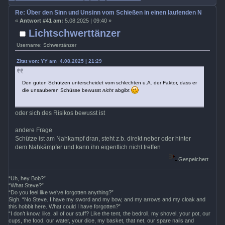
Re: Über den Sinn und Unsinn vom Schießen in einen laufenden Nahkamp
«
Antwort #41 am:
5.08.2025 | 09:40 »
Lichtschwerttänzer
Username: Schwerttänzer
Zitat von: YY am 4.08.2025 | 21:29
Den guten Schützen unterscheidet vom schlechten u.A. der Faktor, dass er
die unsauberen Schüsse bewusst
nicht
abgibt
oder sich des Risikos bewusst ist
andere Frage
Schütze ist am Nahkampf dran, steht z.b. direkt neber oder hinter
dem Nahkämpfer und kann ihn eigentlich nicht treffen
Gespeichert
“Uh, hey Bob?”
“What Steve?”
“Do you feel like we’ve forgotten anything?”
Sigh. “No Steve. I have my sword and my bow, and my arrows and my cloak and
this hobbit here. What could I have forgotten?”
“I don’t know, like, all of our stuff? Like the tent, the bedroll, my shovel, your pot, our
cups, the food, our water, your dice, my basket, that net, our spare nails and