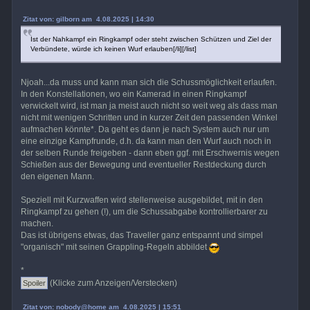
Zitat von: gilborn am 4.08.2025 | 14:30
Ist der Nahkampf ein Ringkampf oder steht zwischen Schützen und Ziel der
Verbündete, würde ich keinen Wurf erlauben[/li][/list]
Njoah...da muss und kann man sich die Schussmöglichkeit erlaufen.
In den Konstellationen, wo ein Kamerad in einen Ringkampf
verwickelt wird, ist man ja meist auch nicht so weit weg als dass man
nicht mit wenigen Schritten und in kurzer Zeit den passenden Winkel
aufmachen könnte*. Da geht es dann je nach System auch nur um
eine einzige Kampfrunde, d.h. da kann man den Wurf auch noch in
der selben Runde freigeben - dann eben ggf. mit Erschwernis wegen
Schießen aus der Bewegung und eventueller Restdeckung durch
den eigenen Mann.
Speziell mit Kurzwaffen wird stellenweise ausgebildet, mit in den
Ringkampf zu gehen (!), um die Schussabgabe kontrollierbarer zu
machen.
Das ist übrigens etwas, das Traveller ganz entspannt und simpel
"organisch" mit seinen Grappling-Regeln abbildet
*
(Klicke zum Anzeigen/Verstecken)
Zitat von: nobody@home am 4.08.2025 | 15:51