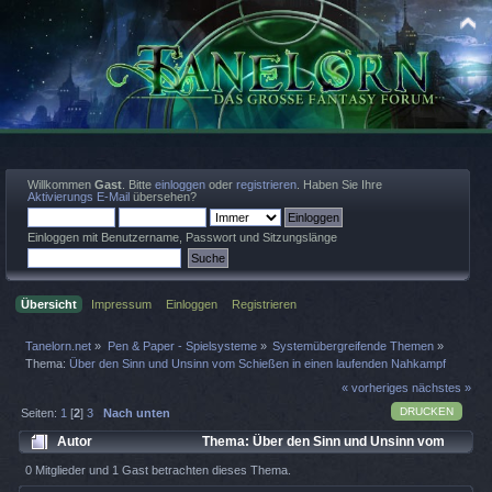
Willkommen
Gast
. Bitte
einloggen
oder
registrieren
. Haben Sie Ihre
Aktivierungs E-Mail
übersehen?
Einloggen mit Benutzername, Passwort und Sitzungslänge
Übersicht
Impressum
Einloggen
Registrieren
Tanelorn.net
»
Pen & Paper - Spielsysteme
»
Systemübergreifende Themen
»
Thema:
Über den Sinn und Unsinn vom Schießen in einen laufenden Nahkampf
« vorheriges
nächstes »
DRUCKEN
Seiten:
1
[
2
]
3
Nach unten
Autor
Thema: Über den Sinn und Unsinn vom
Schießen in einen laufenden Nahkampf (Gelesen 5680 mal)
0 Mitglieder und 1 Gast betrachten dieses Thema.