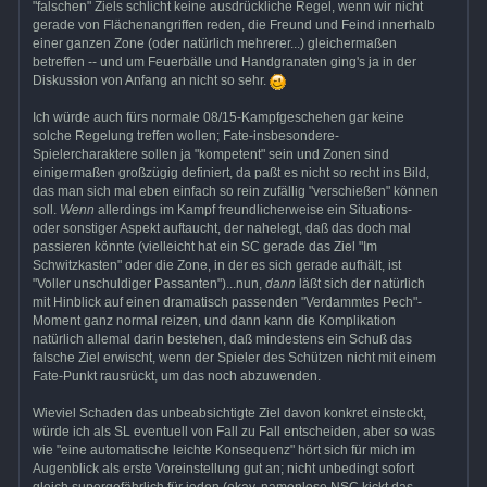
"falschen" Ziels schlicht keine ausdrückliche Regel, wenn wir nicht
gerade von Flächenangriffen reden, die Freund und Feind innerhalb
einer ganzen Zone (oder natürlich mehrerer...) gleichermaßen
betreffen -- und um Feuerbälle und Handgranaten ging's ja in der
Diskussion von Anfang an nicht so sehr.
Ich würde auch fürs normale 08/15-Kampfgeschehen gar keine
solche Regelung treffen wollen; Fate-insbesondere-
Spielercharaktere sollen ja "kompetent" sein und Zonen sind
einigermaßen großzügig definiert, da paßt es nicht so recht ins Bild,
das man sich mal eben einfach so rein zufällig "verschießen" können
soll.
Wenn
allerdings im Kampf freundlicherweise ein Situations-
oder sonstiger Aspekt auftaucht, der nahelegt, daß das doch mal
passieren könnte (vielleicht hat ein SC gerade das Ziel "Im
Schwitzkasten" oder die Zone, in der es sich gerade aufhält, ist
"Voller unschuldiger Passanten")...nun,
dann
läßt sich der natürlich
mit Hinblick auf einen dramatisch passenden "Verdammtes Pech"-
Moment ganz normal reizen, und dann kann die Komplikation
natürlich allemal darin bestehen, daß mindestens ein Schuß das
falsche Ziel erwischt, wenn der Spieler des Schützen nicht mit einem
Fate-Punkt rausrückt, um das noch abzuwenden.
Wieviel Schaden das unbeabsichtigte Ziel davon konkret einsteckt,
würde ich als SL eventuell von Fall zu Fall entscheiden, aber so was
wie "eine automatische leichte Konsequenz" hört sich für mich im
Augenblick als erste Voreinstellung gut an; nicht unbedingt sofort