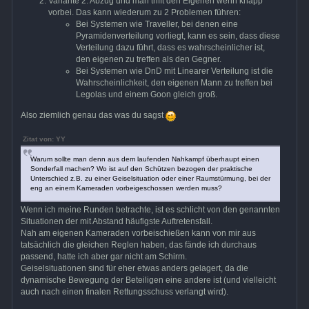
Variante 2: Abzug und man trifft den Eigenen wenn knapp
vorbei. Das kann wiederum zu 2 Problemen führen:
Bei Systemen wie Traveller, bei denen eine
Pyramidenverteilung vorliegt, kann es sein, dass diese
Verteilung dazu führt, dass es wahrscheinlicher ist,
den eigenen zu treffen als den Gegner.
Bei Systemen wie DnD mit Linearer Verteilung ist die
Wahrscheinlichkeit, den eigenen Mann zu treffen bei
Legolas und einem Goon gleich groß.
Also ziemlich genau das was du sagst
Zitat von: YY
Warum sollte man denn aus dem laufenden Nahkampf überhaupt einen
Sonderfall machen? Wo ist auf den Schützen bezogen der praktische
Unterschied z.B. zu einer Geiselsituation oder einer Raumstürmung, bei der
eng an einem Kameraden vorbeigeschossen werden muss?
Wenn ich meine Runden betrachte, ist es schlicht von den genannten
Situationen der mit Abstand häufigste Auftretensfall.
Nah am eigenen Kameraden vorbeischießen kann von mir aus
tatsächlich die gleichen Reglen haben, das fände ich durchaus
passend, hatte ich aber gar nicht am Schirm.
Geiselsituationen sind für eher etwas anders gelagert, da die
dynamische Bewegung der Beteiligen eine andere ist (und vielleicht
auch nach einen finalen Rettungsschuss verlangt wird).