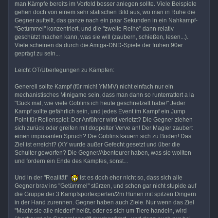
man Kämpfe bereits im Vorfeld besser anlegen sollte. Viele Beispiele
gehen doch von einem sehr statischen Bild aus, wo man in Ruhe die
Gegner aufteilt, das ganze nach ein paar Sekunden in ein Nahkampf-
"Getümmel" konzentriert, und die "zweite Reihe" dann relativ
geschützt machen kann, was sie will (zaubern, schießen, lesen...).
Viele scheinen da durch die Amiga-DND-Spiele der frühen 90er
geprägt zu sein...
Leicht OT/Überlegungen zu Kämpfen:
Generell sollte Kampf (für mich! YMMV) nicht einfach nur ein
mechanistisches Minigame sein, dass man dann so runterrattert a la
"Guck mal, wie viele Goblins ich heute geschnetzelt habe!" Jeder
Kampf sollte gefährlich sein, und jedes Event im Kampf ein Jump
Point für Rollenspiel: Der Anführer wird verletzt? Die Gegner ziehen
sich zurück oder greifen mit doppelter Verve an! Der Magier zaubert
einen imposanten Spruch? Die Goblins kauern sich zu Boden! Das
Ziel ist erreicht? (XY wurde außer Gefecht gesetzt und über die
Schulter geworfen? Die Gegner/Abenteurer haben, was sie wollten
und fordern ein Ende des Kampfes, sonst...
Und in der "Realität"
ist es doch eher nicht so, dass sich alle
Gegner brav ins "Getümmel" stürzen, und schon gar nicht stupide auf
die Gruppe der 3 Kampfsportexperten/2m Hünen mit spitzen Dingern
in der Hand zurennen. Gegner haben auch Ziele. Nur wenn das Ziel
"Macht sie alle nieder!" heißt, oder es sich um Tiere handeln, wird