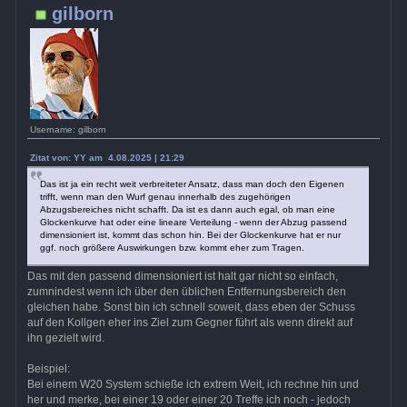
gilborn
Username: gilborn
Zitat von: YY am 4.08.2025 | 21:29
Das ist ja ein recht weit verbreiteter Ansatz, dass man doch den Eigenen
trifft, wenn man den Wurf genau innerhalb des zugehörigen
Abzugsbereiches nicht schafft. Da ist es dann auch egal, ob man eine
Glockenkurve hat oder eine lineare Verteilung - wenn der Abzug passend
dimensioniert ist, kommt das schon hin. Bei der Glockenkurve hat er nur
ggf. noch größere Auswirkungen bzw. kommt eher zum Tragen.
Das mit den passend dimensioniert ist halt gar nicht so einfach,
zumnindest wenn ich über den üblichen Entfernungsbereich den
gleichen habe. Sonst bin ich schnell soweit, dass eben der Schuss
auf den Kollgen eher ins Ziel zum Gegner führt als wenn direkt auf
ihn gezielt wird.
Beispiel:
Bei einem W20 System schieße ich extrem Weit, ich rechne hin und
her und merke, bei einer 19 oder einer 20 Treffe ich noch - jedoch