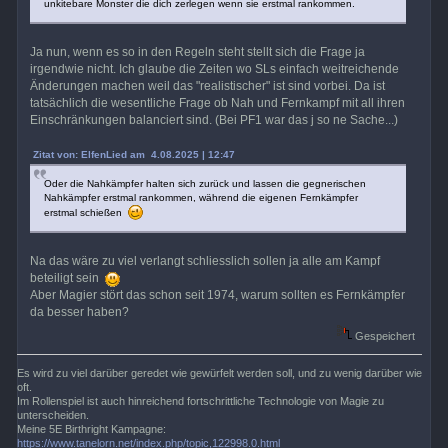
unkitebare Monster die dich zerlegen wenn sie erstmal rankommen.
Ja nun, wenn es so in den Regeln steht stellt sich die Frage ja
irgendwie nicht. Ich glaube die Zeiten wo SLs einfach weitreichende
Änderungen machen weil das "realistischer" ist sind vorbei. Da ist
tatsächlich die wesentliche Frage ob Nah und Fernkampf mit all ihren
Einschränkungen balanciert sind. (Bei PF1 war das j so ne Sache...)
Zitat von: ElfenLied am 4.08.2025 | 12:47
Oder die Nahkämpfer halten sich zurück und lassen die gegnerischen
Nahkämpfer erstmal rankommen, während die eigenen Fernkämpfer
erstmal schießen
Na das wäre zu viel verlangt schliesslich sollen ja alle am Kampf
beteiligt sein
Aber Magier stört das schon seit 1974, warum sollten es Fernkämpfer
da besser haben?
Gespeichert
Es wird zu viel darüber geredet wie gewürfelt werden soll, und zu wenig darüber wie
oft.
Im Rollenspiel ist auch hinreichend fortschrittliche Technologie von Magie zu
unterscheiden.
Meine 5E Birthright Kampagne:
https://www.tanelorn.net/index.php/topic,122998.0.html