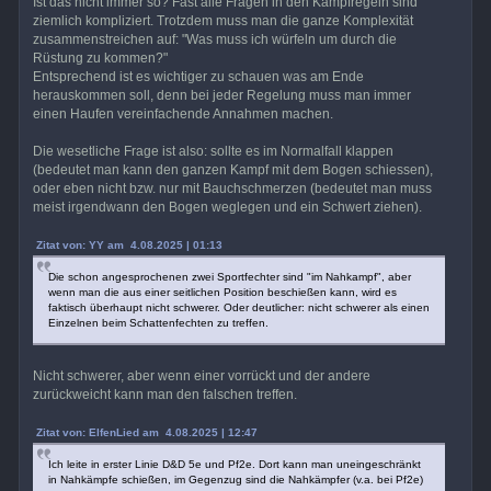
Ist das nicht immer so? Fast alle Fragen in den Kampfregeln sind
ziemlich kompliziert. Trotzdem muss man die ganze Komplexität
zusammenstreichen auf: "Was muss ich würfeln um durch die
Rüstung zu kommen?"
Entsprechend ist es wichtiger zu schauen was am Ende
herauskommen soll, denn bei jeder Regelung muss man immer
einen Haufen vereinfachende Annahmen machen.
Die wesetliche Frage ist also: sollte es im Normalfall klappen
(bedeutet man kann den ganzen Kampf mit dem Bogen schiessen),
oder eben nicht bzw. nur mit Bauchschmerzen (bedeutet man muss
meist irgendwann den Bogen weglegen und ein Schwert ziehen).
Zitat von: YY am 4.08.2025 | 01:13
Die schon angesprochenen zwei Sportfechter sind "im Nahkampf", aber
wenn man die aus einer seitlichen Position beschießen kann, wird es
faktisch überhaupt nicht schwerer. Oder deutlicher: nicht schwerer als einen
Einzelnen beim Schattenfechten zu treffen.
Nicht schwerer, aber wenn einer vorrückt und der andere
zurückweicht kann man den falschen treffen.
Zitat von: ElfenLied am 4.08.2025 | 12:47
Ich leite in erster Linie D&D 5e und Pf2e. Dort kann man uneingeschränkt
in Nahkämpfe schießen, im Gegenzug sind die Nahkämpfer (v.a. bei Pf2e)