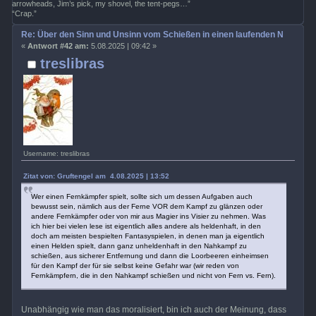
arrowheads, Jim’s pick, my shovel, the tent-pegs…”
“Crap.”
Re: Über den Sinn und Unsinn vom Schießen in einen laufenden Nahkamp
«
Antwort #42 am:
5.08.2025 | 09:42 »
treslibras
Username: treslibras
Zitat von: Gruftengel am 4.08.2025 | 13:52
Wer einen Fernkämpfer spielt, sollte sich um dessen Aufgaben auch
bewusst sein, nämlich aus der Ferne VOR dem Kampf zu glänzen oder
andere Fernkämpfer oder von mir aus Magier ins Visier zu nehmen. Was
ich hier bei vielen lese ist eigentlich alles andere als heldenhaft, in den
doch am meisten bespielten Fantasyspielen, in denen man ja eigentlich
einen Helden spielt, dann ganz unheldenhaft in den Nahkampf zu
schießen, aus sicherer Entfernung und dann die Loorbeeren einheimsen
für den Kampf der für sie selbst keine Gefahr war (wir reden von
Fernkämpfern, die in den Nahkampf schießen und nicht von Fern vs. Fern).
Unabhängig wie man das moralisiert, bin ich auch der Meinung, dass