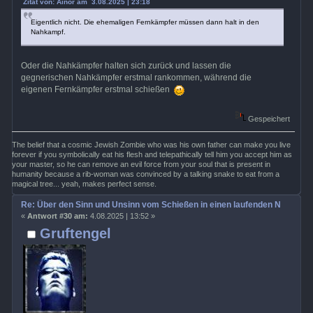
Zitat von: Ainor am 3.08.2025 | 23:18
Eigentlich nicht. Die ehemaligen Fernkämpfer müssen dann halt in den
Nahkampf.
Oder die Nahkämpfer halten sich zurück und lassen die
gegnerischen Nahkämpfer erstmal rankommen, während die
eigenen Fernkämpfer erstmal schießen
Gespeichert
The belief that a cosmic Jewish Zombie who was his own father can make you live
forever if you symbolically eat his flesh and telepathically tell him you accept him as
your master, so he can remove an evil force from your soul that is present in
humanity because a rib-woman was convinced by a talking snake to eat from a
magical tree... yeah, makes perfect sense.
Re: Über den Sinn und Unsinn vom Schießen in einen laufenden Nahkamp
«
Antwort #30 am:
4.08.2025 | 13:52 »
Gruftengel