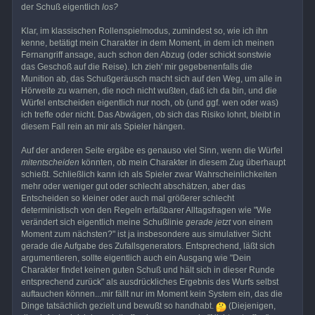
der Schuß eigentlich
los?
Klar, im klassischen Rollenspielmodus, zumindest so, wie ich ihn
kenne, betätigt mein Charakter in dem Moment, in dem ich meinen
Fernangriff ansage, auch schon den Abzug (oder schickt sonstwie
das Geschoß auf die Reise). Ich zieh' mir gegebenenfalls die
Munition ab, das Schußgeräusch macht sich auf den Weg, um alle in
Hörweite zu warnen, die noch nicht wußten, daß ich da bin, und die
Würfel entscheiden eigentlich nur noch, ob (und ggf. wen oder was)
ich treffe oder nicht. Das Abwägen, ob sich das Risiko lohnt, bleibt in
diesem Fall rein an mir als Spieler hängen.
Auf der anderen Seite ergäbe es genauso viel Sinn, wenn die Würfel
mitentscheiden
könnten, ob mein Charakter in diesem Zug überhaupt
schießt. Schließlich kann ich als Spieler zwar Wahrscheinlichkeiten
mehr oder weniger gut oder schlecht abschätzen, aber das
Entscheiden so kleiner oder auch mal größerer schlecht
deterministisch von den Regeln erfaßbarer Alltagsfragen wie "Wie
verändert sich eigentlich meine Schußlinie
gerade jetzt
von einem
Moment zum nächsten?" ist ja insbesondere aus simulativer Sicht
gerade die Aufgabe des Zufallsgenerators. Entsprechend, läßt sich
argumentieren, sollte eigentlich auch ein Ausgang wie "Dein
Charakter findet keinen guten Schuß und hält sich in dieser Runde
entsprechend zurück" als ausdrückliches Ergebnis des Wurfs selbst
auftauchen können...mir fällt nur im Moment kein System ein, das die
Dinge tatsächlich gezielt und bewußt so handhabt.
(Diejenigen,