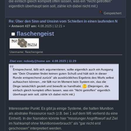
die einfach gleich komplett offen lassen, was ein "Nicht getroffen"
eigentlich überhaupt sein soll, zähle ich dabei nicht mit.)
Gespeichert
Re: Über den Sinn und Unsinn vom Schießen in einen laufenden Nahkamp
«
Antwort #27 am:
4.08.2025 | 12:21 »
flaschengeist
Username: flaschengeist
Zitat von: nobody@home am 4.08.2025 | 11:29
Entsprechend, läßt sich argumentieren, sollte eigentlich auch ein Ausgang
wie "Dein Charakter findet keinen guten Schuß und hält sich in dieser
Runde entsprechend zurück" als ausdrückliches Ergebnis des Wurfs selbst
auftauchen können...mir fällt nur im Moment kein System ein, das die
Dinge tatsächlich gezielt und bewußt so handhabt.
(Diejenigen, die
einfach gleich komplett offen lassen, was ein "Nicht getroffen" eigentlich
überhaupt sein soll, zähle ich dabei nicht mit.)
Interessanter Punkt. Es gibt ja einige Systeme, die halten Munition
als abstrake Ressource nach (z.B. bei 1 auf dem W6 verlierst du eine
Einheit). In der Narration könnte hier "misslunger Angriffswurf auf Ziel
im Nahkampf ohne Munitionsverbrauch" als "gar nicht erst
geschossen" interpretiert werden.