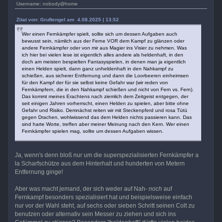
Username: nobody@home
Zitat von: Gruftengel am 4.08.2025 | 13:52
Wer einen Fernkämpfer spielt, sollte sich um dessen Aufgaben auch
bewusst sein, nämlich aus der Ferne VOR dem Kampf zu glänzen oder
andere Fernkämpfer oder von mir aus Magier ins Visier zu nehmen. Was
ich hier bei vielen lese ist eigentlich alles andere als heldenhaft, in den
doch am meisten bespielten Fantasyspielen, in denen man ja eigentlich
einen Helden spielt, dann ganz unheldenhaft in den Nahkampf zu
schießen, aus sicherer Entfernung und dann die Loorbeeren einheimsen
für den Kampf der für sie selbst keine Gefahr war (wir reden von
Fernkämpfern, die in den Nahkampf schießen und nicht von Fern vs. Fern).
Das kommt meines Erachtens nach ziemlich dem Zeitgeist entgegen, der
seit einigen Jahren vorherrscht, einen Helden zu spielen, aber bitte ohne
Gefahr und Risiko. Demnächst reiten wir mit Steckenpferd und rosa Tütü
gegen Drachen, wohlwissend das dem Helden nichts passieren kann. Das
sind harte Worte, treffen aber meiner Meinung nach den Kern. Wer einen
Fernkämpfer spielen mag, sollte um dessen Aufgaben wissen.
Ja, wenn's denn bloß nur um die superspezialisierten Fernkämpfer a
la Scharfschütze aus dem Hinterhalt und hunderten von Metern
Entfernung ginge!
Aber was macht jemand, der sich weder auf Nah-
noch
auf
Fernkampf besonders spezialisiert hat und beispielsweise einfach
nur vor der Wahl steht, auf sechs oder sieben Schritt seinen Colt zu
benutzen oder alternativ sein Messer zu ziehen und sich ins