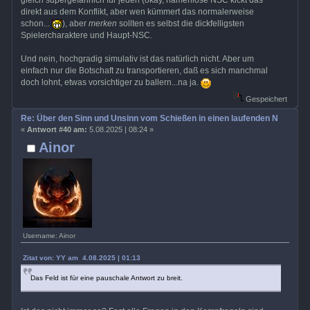
gleich supergefährlich für jeden (okay, namenlose NSC kickt das
direkt aus dem Konflikt, aber wen kümmert das normalerweise
schon...
), aber
merken
sollten es selbst die dickfelligsten
Spielercharaktere und Haupt-NSC.
Und nein, hochgradig simulativ ist das natürlich nicht. Aber um
einfach nur die Botschaft zu transportieren, daß es sich manchmal
doch lohnt, etwas vorsichtiger zu ballern...na ja.
Gespeichert
Re: Über den Sinn und Unsinn vom Schießen in einen laufenden Nahkamp
«
Antwort #40 am:
5.08.2025 | 08:24 »
Ainor
Username: Ainor
Zitat von: YY am 4.08.2025 | 01:13
Das Feld ist für eine pauschale Antwort zu breit.