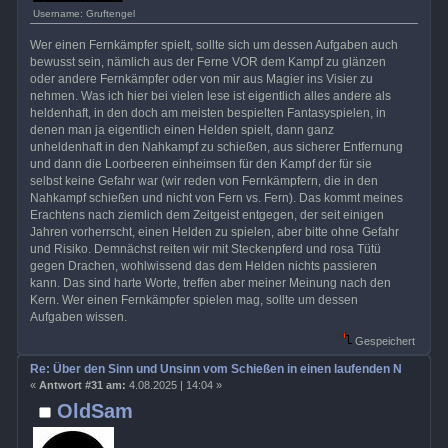
Username: Gruftengel
Wer einen Fernkämpfer spielt, sollte sich um dessen Aufgaben auch
bewusst sein, nämlich aus der Ferne VOR dem Kampf zu glänzen
oder andere Fernkämpfer oder von mir aus Magier ins Visier zu
nehmen. Was ich hier bei vielen lese ist eigentlich alles andere als
heldenhaft, in den doch am meisten bespielten Fantasyspielen, in
denen man ja eigentlich einen Helden spielt, dann ganz
unheldenhaft in den Nahkampf zu schießen, aus sicherer Entfernung
und dann die Loorbeeren einheimsen für den Kampf der für sie
selbst keine Gefahr war (wir reden von Fernkämpfern, die in den
Nahkampf schießen und nicht von Fern vs. Fern). Das kommt meines
Erachtens nach ziemlich dem Zeitgeist entgegen, der seit einigen
Jahren vorherrscht, einen Helden zu spielen, aber bitte ohne Gefahr
und Risiko. Demnächst reiten wir mit Steckenpferd und rosa Tütü
gegen Drachen, wohlwissend das dem Helden nichts passieren
kann. Das sind harte Worte, treffen aber meiner Meinung nach den
Kern. Wer einen Fernkämpfer spielen mag, sollte um dessen
Aufgaben wissen.
Gespeichert
Re: Über den Sinn und Unsinn vom Schießen in einen laufenden Nahkamp
«
Antwort #31 am:
4.08.2025 | 14:04 »
OldSam