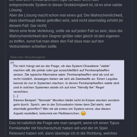
entsprechende System in dieser Grobkörnigkeit ist, ist es eine valide
Lösung.
Aber die Lösung macht schon mal eines gut: Die Wahrscheinlichkeit,
dass überhaupt etwas getroffen wird, wird nicht übermäßig erhöht (in
diesem Fall: Gar nicht)
Wenn eine feste Verteilung, sollte sie auf jeden Fall so sein, dass die
Wahrscheinlichkeit den Gegner größer oder gleich ist den eigenen
zu treffen, sonst hat man eben den Fall dass man auf den
Verbündeten schießen sollte.
Zitat von: flaschengeist
Für mich hängt viel an der Frage, ob das System Charaktere "viable"
machen will, die primär oder gar ausschließlich auf Fernkampfwaffen
setzen. Die typische Alternative wäre: Fernkampfwaffen sind ab und an
recht nützlich, deswegen bieten sie sich als Zweitwaffe an. Einen Legolas
kannst du nur in Systemen machen, in denen Fernkampfwaffen viable sind
und in solchen Systemen würde ich auf eine "friendly fire" Regel
verzichten.
[...]
Kleines Beispiel: "Normale" Munition bleibt nicht im Körper stecken sondern
geht durch. Sprich, wer in der Schussbahn hinter dem Ziel steht, wird
ebenfalls getroffen? Wer mir als erstes ein System nennt, das diesen
Aspekt modelliert, bekommt ein Fleißsternchen.
.
Das ist natürlich die Frage wie man rangeht, wenn ich einen Typus
Fernkämpfer mit Nischenschutz haben will und der im Spiel
Relevanz haben soll, dann überlege ich in die Richtung, welches