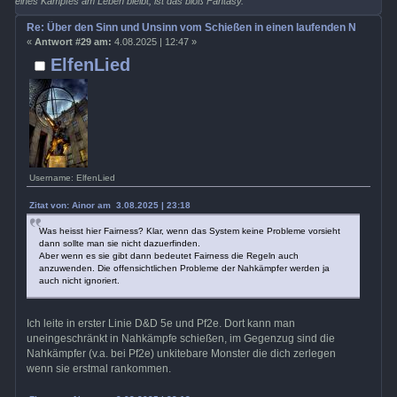
eines Kampfes am Leben bleibt, ist das bloß Fantasy.
Re: Über den Sinn und Unsinn vom Schießen in einen laufenden Nahkamp
«
Antwort #29 am:
4.08.2025 | 12:47 »
ElfenLied
Username: ElfenLied
Zitat von: Ainor am 3.08.2025 | 23:18
Was heisst hier Fairness? Klar, wenn das System keine Probleme vorsieht
dann sollte man sie nicht dazuerfinden.
Aber wenn es sie gibt dann bedeutet Fairness die Regeln auch
anzuwenden. Die offensichtlichen Probleme der Nahkämpfer werden ja
auch nicht ignoriert.
Ich leite in erster Linie D&D 5e und Pf2e. Dort kann man
uneingeschränkt in Nahkämpfe schießen, im Gegenzug sind die
Nahkämpfer (v.a. bei Pf2e) unkitebare Monster die dich zerlegen
wenn sie erstmal rankommen.