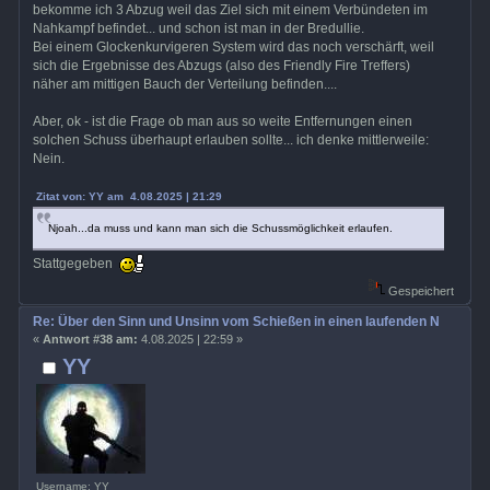
bekomme ich 3 Abzug weil das Ziel sich mit einem Verbündeten im
Nahkampf befindet... und schon ist man in der Bredullie.
Bei einem Glockenkurvigeren System wird das noch verschärft, weil
sich die Ergebnisse des Abzugs (also des Friendly Fire Treffers)
näher am mittigen Bauch der Verteilung befinden....
Aber, ok - ist die Frage ob man aus so weite Entfernungen einen
solchen Schuss überhaupt erlauben sollte... ich denke mittlerweile:
Nein.
Zitat von: YY am 4.08.2025 | 21:29
Njoah...da muss und kann man sich die Schussmöglichkeit erlaufen.
Stattgegeben
Gespeichert
Re: Über den Sinn und Unsinn vom Schießen in einen laufenden Nahkamp
«
Antwort #38 am:
4.08.2025 | 22:59 »
YY
Username: YY