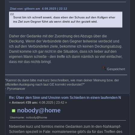
Zitat von: gilborn am 4.08.2025 | 22:12
Sonst bin ich schnell soweit, dass eben der Schuss auf den Kollgen eher
ins Ziel zum Gegner führt als wenn direkt auf ihn gezielt wird.
Daher der Gedanke mit der Zuordnung des Abzugs über die
Deckung. Wenn der Verbündete den Gegner teilweise verdeckt und
ich auf den Verbündeten ziele, bekomme ich keinen Deckungsabzug.
Damit komme ich gar nicht in die Situation, dass ich lieber auf den
eigenen Mann schieße - den treffe ich dann nämlich so viel einfacher,
dass mir das nichts bringt.
Gespeichert
"Kannst du dann bitte mal kurz beschreiben, wie man deiner Meinung bzw. der
offiziellen Auslegung nach laut GE korrekt verdurstet?"
- Pyromancer
Re: Über den Sinn und Unsinn vom Schießen in einen laufenden Nahkamp
«
Antwort #39 am:
4.08.2025 | 23:42 »
nobody@home
Username: nobody@home
Nebenbei kurz und formlos meine Gedanken zum In-den-Nahkampf-
Schießen speziell in Fate: normalerweise gibt's da für das Treffen des