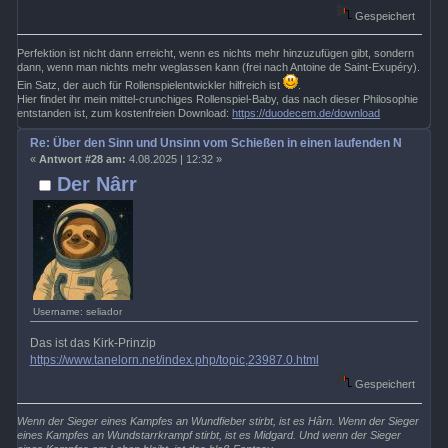
Gespeichert
Perfektion ist nicht dann erreicht, wenn es nichts mehr hinzuzufügen gibt, sondern
dann, wenn man nichts mehr weglassen kann (frei nach Antoine de Saint-Exupéry).
Ein Satz, der auch für Rollenspielentwickler hilfreich ist
.
Hier findet ihr mein mittel-crunchiges Rollenspiel-Baby, das nach dieser Philosophie
entstanden ist, zum kostenfreien Download:
https://duodecem.de/download
Re: Über den Sinn und Unsinn vom Schießen in einen laufenden Nahkamp
«
Antwort #28 am:
4.08.2025 | 12:32 »
Der Nârr
Username: seliador
Das ist das Kirk-Prinzip
https://www.tanelorn.net/index.php/topic,23987.0.html
Gespeichert
Wenn der Sieger eines Kampfes an Wundfieber stirbt, ist es Hârn. Wenn der Sieger
eines Kampfes an Wundstarrkrampf stirbt, ist es Midgard. Und wenn der Sieger