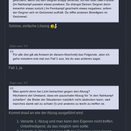
geschieht, wenn Du den Gegner knapp verfehlst, um ein oder zwei Punkte.
(Im Nahkampf passiert etwas positives: Du drängst Deinen Gegner dann
immerhin etwas zurück.) Im Fernkampf geschieht etwas negatives, sofern
der Gegner sich im Getümmel aufhält: Du triffst anderen Beteiligten im
Getümmel.
Schöne, einfache Lösung
Zitat von: YY
Für alle drei gilt als Antwort (in diesem Abschnitt) das Folgende, aber ich
gehe trotzdem erst mal von Fall 1 aus, bis du was anderes sagst.
Fall 1, ja.
Zitat von: YY
Was spricht denn bei Licht betrachtet gegen den Abzug?
Höchstens der Umstand, dass ein pauschaler Abzug für "in den Nahkampf
schießen" die Breite der Situationen natürlich nicht abdecken kann, weil
manches damit viel zu schwer (!) und anderes zu leicht zu treffen ist.
Kommt drauf an wie der Abzug ausgeführt wird:
Variante 1: Abzug und man kann den Eigenen nicht treffen.
Unbefriedigend, da das möglich sein sollte.