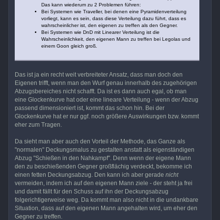
Das kann wiederum zu 2 Problemen führen:
Bei Systemen wie Traveller, bei denen eine Pyramidenverteilung
vorliegt, kann es sein, dass diese Verteilung dazu führt, dass es
wahrscheinlicher ist, den eigenen zu treffen als den Gegner.
Bei Systemen wie DnD mit Linearer Verteilung ist die
Wahrscheinlichkeit, den eigenen Mann zu treffen bei Legolas und
einem Goon gleich groß.
Das ist ja ein recht weit verbreiteter Ansatz, dass man doch den
Eigenen trifft, wenn man den Wurf genau innerhalb des zugehörigen
Abzugsbereiches nicht schafft. Da ist es dann auch egal, ob man
eine Glockenkurve hat oder eine lineare Verteilung - wenn der Abzug
passend dimensioniert ist, kommt das schon hin. Bei der
Glockenkurve hat er nur ggf. noch größere Auswirkungen bzw. kommt
eher zum Tragen.
Da sieht man aber auch den Vorteil der Methode, das Ganze als
"normalen" Deckungsmalus zu gestalten anstatt als eigenständigen
Abzug "Schießen in den Nahkampf". Denn wenn der eigene Mann
den zu beschießenden Gegner großflächig verdeckt, bekomme ich
einen fetten Deckungsabzug. Den kann ich aber gerade
nicht
vermeiden, indem ich auf den eigenen Mann ziele - der steht ja frei
und damit fällt für den Schuss auf ihn der Deckungsabzug
folgerichtigerweise weg. Da kommt man also nicht in die undankbare
Situation, dass auf den eigenen Mann angehalten wird, um eher den
Gegner zu treffen.