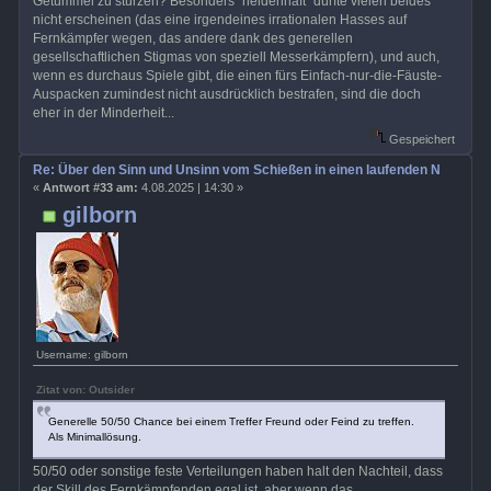
Getümmel zu stürzen? Besonders "heldenhaft" dürfte vielen beides
nicht erscheinen (das eine irgendeines irrationalen Hasses auf
Fernkämpfer wegen, das andere dank des generellen
gesellschaftlichen Stigmas von speziell Messerkämpfern), und auch,
wenn es durchaus Spiele gibt, die einen fürs Einfach-nur-die-Fäuste-
Auspacken zumindest nicht ausdrücklich bestrafen, sind die doch
eher in der Minderheit...
Gespeichert
Re: Über den Sinn und Unsinn vom Schießen in einen laufenden Nahkamp
«
Antwort #33 am:
4.08.2025 | 14:30 »
gilborn
Username: gilborn
Zitat von: Outsider
Generelle 50/50 Chance bei einem Treffer Freund oder Feind zu treffen.
Als Minimallösung.
50/50 oder sonstige feste Verteilungen haben halt den Nachteil, dass
der Skill des Fernkämpfenden egal ist, aber wenn das