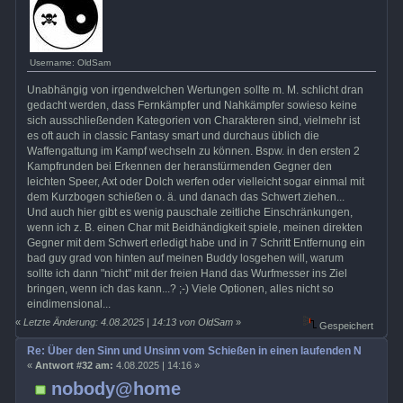
Username: OldSam
Unabhängig von irgendwelchen Wertungen sollte m. M. schlicht dran
gedacht werden, dass Fernkämpfer und Nahkämpfer sowieso keine
sich ausschließenden Kategorien von Charakteren sind, vielmehr ist
es oft auch in classic Fantasy smart und durchaus üblich die
Waffengattung im Kampf wechseln zu können. Bspw. in den ersten 2
Kampfrunden bei Erkennen der heranstürmenden Gegner den
leichten Speer, Axt oder Dolch werfen oder vielleicht sogar einmal mit
dem Kurzbogen schießen o. ä. und danach das Schwert ziehen...
Und auch hier gibt es wenig pauschale zeitliche Einschränkungen,
wenn ich z. B. einen Char mit Beidhändigkeit spiele, meinen direkten
Gegner mit dem Schwert erledigt habe und in 7 Schritt Entfernung ein
bad guy grad von hinten auf meinen Buddy losgehen will, warum
sollte ich dann "nicht" mit der freien Hand das Wurfmesser ins Ziel
bringen, wenn ich das kann...? ;-) Viele Optionen, alles nicht so
eindimensional...
«
Letzte Änderung: 4.08.2025 | 14:13 von OldSam
»
Gespeichert
Re: Über den Sinn und Unsinn vom Schießen in einen laufenden Nahkamp
«
Antwort #32 am:
4.08.2025 | 14:16 »
nobody@home