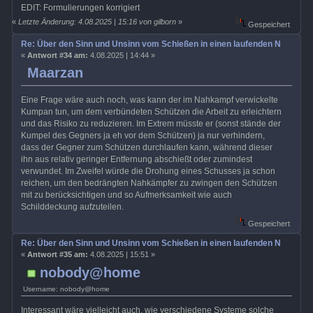
EDIT: Formulierungen korrigiert
«
Letzte Änderung: 4.08.2025 | 15:16 von gilborn
»
Gespeichert
Re: Über den Sinn und Unsinn vom Schießen in einen laufenden Nahkamp
«
Antwort #34 am:
4.08.2025 | 14:44 »
Maarzan
Eine Frage wäre auch noch, was kann der im Nahkampf verwickelte
Kumpan tun, um dem verbündeten Schützen die Arbeit zu erleichtern
und das Risiko zu reduzieren. Im Extrem müsste er (sonst stände der
Kumpel des Gegners ja eh vor dem Schützen) ja nur verhindern,
dass der Gegner zum Schützen durchlaufen kann, während dieser
ihn aus relativ geringer Entfernung abschießt oder zumindest
verwundet. Im Zweifel würde die Drohung eines Schusses ja schon
reichen, um den bedrängten Nahkämpfer zu zwingen den Schützen
mit zu berücksichtigen und so Aufmerksamkeit wie auch
Schilddeckung aufzuteilen.
Gespeichert
Re: Über den Sinn und Unsinn vom Schießen in einen laufenden Nahkamp
«
Antwort #35 am:
4.08.2025 | 15:51 »
nobody@home
Username: nobody@home
Interessant wäre vielleicht auch, wie verschiedene Systeme solche