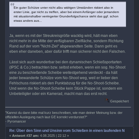
Ein guter Schütze unter nicht allzu widrigen Umständen riskiert also in
erster Linie, gar nicht zu treffen, aber bei einem Anfänger oder jemandem
mit situationshalber verringerter Grunderfolgschance sieht das ggf. schon
etwas anders aus...
Ja, wenn es mit der Streukreisgröße wacklig wird, hält man eben
nicht mehr in die Mitte der verfügbaren Zielfläche, sondern Richtung
Rand auf der vom "Nicht-Ziel" abgewandten Seite. Dann geht es
eben eher daneben, aber dafür trifft man sicherer nicht den Falschen.
Lässt sich auch wunderbar bei den dynamischen Schießsportarten
(IPSC & Co.) betrachten bzw. selbst erleben, wenn ein sog. No-Shoot
eine zu beschießende Scheibe weitestgehend verdeckt - da hält
jeder bewanderte Schütze vom No-Shoot weg, weil er lieber den
Fehlschuss riskiert als den Punktabzug für die No-Shoot-Scheibe.
Und wenn die No-Shoot-Scheibe kein Stück Pappe ist, sondern ein
Unbeteiligter oder ein Kamerad, macht man das erst recht.
Gespeichert
"Kannst du dann bitte mal kurz beschreiben, wie man deiner Meinung bzw. der
offiziellen Auslegung nach laut GE korrekt verdurstet?"
- Pyromancer
Re: Über den Sinn und Unsinn vom Schießen in einen laufenden Nahkamp
«
Antwort #37 am:
4.08.2025 | 22:12 »