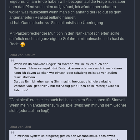
Ergebnis ich am Ende haben will - bezogen auf die Frage ist es aber
eher das Pferd von hinten aufgezäunt, ich würde eher schauen
wollen was rauskommt wenn man sich anhand der (so gut es geht
angenäherter) Realität entlang hangelt.
Ist halt Gameistische vs. Simulationistische Überlegung.
Mit Panzerbrechender Munition in den Nahkampf schießen sollte
natürlich nochmal ganz eigene Gefahren mit aufmachen, da hast du
Recht
Zitat von: Odium
Wenn ich da sinnvolle Regeln zu machen will, muss ich auch den
Nahkampf klarer verregeln (mit Distanzklassen oder was auch immer), dann
kann ich davon ableiten wie einfach oder schwierig es ist da von außen
reinzustochern.
Da das für mich eher wenig Sinn macht, bevorzuge ich die einfache
Variante von "geht nich / nur mit Abzug (und Pech beim Patzer) / Gibt ein
Talent für".
"Geht nicht" erachte ich auch bei bestimmten Situationen für Sinnvoll.
Wenn mein Nahkämpfer zum Beispiel zwischen mir und dem Gegner
steht (oder auf ihn liegt).
Zitat von: Zed
In meinem System (in progress) gibt es den Mechanismus, dass etwas