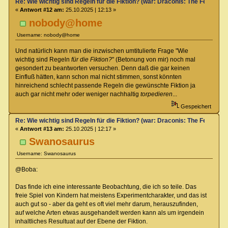
Re: Wie wichtig sind Regeln für die Fiktion? (war: Draconis: The Feel-Go
«
Antwort #12 am:
25.10.2025 | 12:13 »
nobody@home
Username: nobody@home
Und natürlich kann man die inzwischen umtitulierte Frage "Wie
wichtig sind Regeln
für die Fiktion?
" (Betonung von mir) noch mal
gesondert zu beantworten versuchen. Denn daß die gar keinen
Einfluß hätten, kann schon mal nicht stimmen, sonst könnten
hinreichend schlecht passende Regeln die gewünschte Fiktion ja
auch gar nicht mehr oder weniger nachhaltig
torpedieren
...
Gespeichert
Re: Wie wichtig sind Regeln für die Fiktion? (war: Draconis: The Feel-Go
«
Antwort #13 am:
25.10.2025 | 12:17 »
Swanosaurus
Username: Swanosaurus
@Boba:
Das finde ich eine interessante Beobachtung, die ich so teile. Das
freie Spiel von Kindern hat meistens Experimentcharakter, und das ist
auch gut so - aber da geht es oft viel mehr darum, herauszufinden,
auf welche Arten etwas ausgehandelt werden kann als um irgendein
inhaltliches Resultuat auf der Ebene der Fiktion.