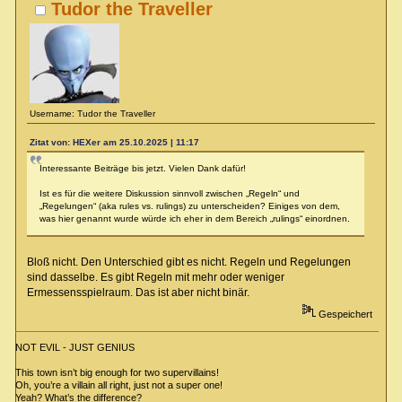
Tudor the Traveller
Username: Tudor the Traveller
Zitat von: HEXer am 25.10.2025 | 11:17
Interessante Beiträge bis jetzt. Vielen Dank dafür!
Ist es für die weitere Diskussion sinnvoll zwischen „Regeln“ und
„Regelungen“ (aka rules vs. rulings) zu unterscheiden? Einiges von dem,
was hier genannt wurde würde ich eher in dem Bereich „rulings“ einordnen.
Bloß nicht. Den Unterschied gibt es nicht. Regeln und Regelungen
sind dasselbe. Es gibt Regeln mit mehr oder weniger
Ermessensspielraum. Das ist aber nicht binär.
Gespeichert
NOT EVIL - JUST GENIUS
This town isn’t big enough for two supervillains!
Oh, you’re a villain all right, just not a super one!
Yeah? What’s the difference?