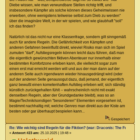
Diebe wissen, wie man verwundbare Stellen
richtig
trifft, und
insbesondere Kämpfer als solche können dieses Geheimwissen nie
erwerben, ohne wenigstens teilweise selbst zum Dieb zu werden"
über die imaginäre Welt, in der wir spielen, und wie glaubhaft "soll"
ich das finden?
Natürlich ist das nicht nur eine Klassenfrage, sondern gilt sinngemäß
auch für andere Regeln. Die Gefährlichkeit von Kämpfen und
anderen Gefahren beeinflußt direkt, wieviel Risiko man sich im Spiel
zumuten "darf", Aufstiegsregeln können leicht dazu führen, daß man
die eigentlich gewünschten fiktiven Abenteuer nur innerhalb einer
bestimmten Komfortzone erleben kann, die vielleicht sogar zum
einen erst mal erreicht werden will und aus der man dann auf der
anderen Seite auch irgendwann wieder hinausgedrängt wird (oder
auf der anderen Seite genausogut dazu, daß jemand, der eigentlich
ganz bewußt einen kometenhaften Aufstieg erleben
will,
sich ständig
künstlich zurückgehalten fühlt -- wahrscheinlich nicht mit exakt
denselben Regeln, aber der Grundgedanke bleibt), was so an
Magie/Technik/sonstigen "besonderen" Elementen vorgesehen ist,
bestimmt nachhaltig mit, welche
Genres
man direkt aus der Kiste am
besten oder gar überhaupt bespielen kann...
Gespeichert
Re: Wie wichtig sind Regeln für die Fiktion? (war: Draconis: The Feel-Go
«
Antwort #23 am:
25.10.2025 | 19:48 »