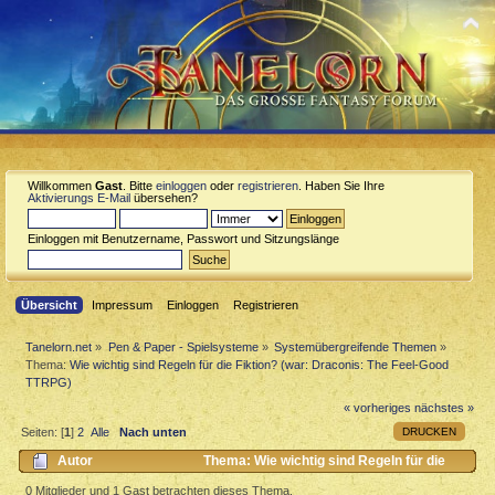
Willkommen
Gast
. Bitte
einloggen
oder
registrieren
. Haben Sie Ihre
Aktivierungs E-Mail
übersehen?
Einloggen mit Benutzername, Passwort und Sitzungslänge
Übersicht
Impressum
Einloggen
Registrieren
Tanelorn.net
»
Pen & Paper - Spielsysteme
»
Systemübergreifende Themen
»
Thema:
Wie wichtig sind Regeln für die Fiktion? (war: Draconis: The Feel-Good
TTRPG)
« vorheriges
nächstes »
DRUCKEN
Seiten: [
1
]
2
Alle
Nach unten
Autor
Thema: Wie wichtig sind Regeln für die
Fiktion? (war: Draconis: The Feel-Good TTRPG) (Gelesen 2862 mal)
0 Mitglieder und 1 Gast betrachten dieses Thema.