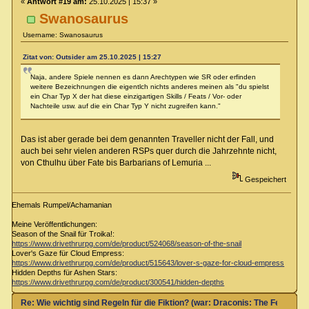
«
Antwort #19 am:
25.10.2025 | 15:37 »
Swanosaurus
Username: Swanosaurus
Zitat von: Outsider am 25.10.2025 | 15:27
Naja, andere Spiele nennen es dann Arechtypen wie SR oder erfinden
weitere Bezeichnungen die eigentlch nichts anderes meinen als "du spielst
ein Char Typ X der hat diese einzigartigen Skills / Feats / Vor- oder
Nachteile usw. auf die ein Char Typ Y nicht zugreifen kann."
Das ist aber gerade bei dem genannten Traveller nicht der Fall, und
auch bei sehr vielen anderen RSPs quer durch die Jahrzehnte nicht,
von Cthulhu über Fate bis Barbarians of Lemuria ...
Gespeichert
Ehemals Rumpel/Achamanian
Meine Veröffentlichungen:
Season of the Snail für Troika!:
https://www.drivethrurpg.com/de/product/524068/season-of-the-snail
Lover's Gaze für Cloud Empress:
https://www.drivethrurpg.com/de/product/515643/lover-s-gaze-for-cloud-empress
Hidden Depths für Ashen Stars:
https://www.drivethrurpg.com/de/product/300541/hidden-depths
Re: Wie wichtig sind Regeln für die Fiktion? (war: Draconis: The Feel-Go