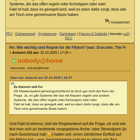
Systeme, die das offen regeln oder Archetypen oder oder
Fakt ist halt, dass es geregelt wird, weil es eben dafür sorgt, dass alle
am Tisch eine gemeinsame Basis haben.
Gespeichert
PF2
-
Dolmenwood
-
Symbaroum
-
Earthdawn
|
Figuren & Gelände
| beendet
vsD
-
DCC
Re: Wie wichtig sind Regeln für die Fiktion? (war: Draconis: The Feel-Go
«
Antwort #22 am:
25.10.2025 | 17:05 »
nobody@home
Username: nobody@home
Zitat von: klatschi am 25.10.2025 | 16:37
Zu klassen und Co:
Ob Klassensystem ja/nein/gut/schlecht ist doch gar nicht der Kern der
Frage. Ja, es gibt Systeme die das mit Klassen regeln und andere
Systeme, die das offen regeln oder Archetypen oder oder
Fakt ist halt, dass es geregelt wird, weil es eben dafür sorgt, dass alle am
Tisch eine gemeinsame Basis haben.
Und Fakt ist ebenso, daß die Regelantwort auf die Frage, ob und wie
fest man sich an bestimmte vorgegebene Arche- oder Stereotypen (je
nach Geschmack halt
) halten soll, einen ziemlichen Einfluß auf
die Fiktion hat -- was, beispielsweise sagt mir so etwas wie "Nur