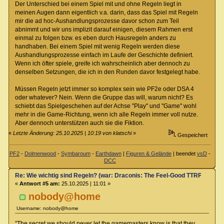
Der Unterschied bei einem Spiel mit und ohne Regeln liegt in
meinen Augen dann eigentlich v.a. darin, dass das Spiel mit Regeln
mir die ad hoc-Aushandlungsprozesse davor schon zum Teil
abnimmt und wir uns implizit darauf einigen, diesem Rahmen erst
einmal zu folgen bzw. es eben durch Hausregeln anders zu
handhaben. Bei einem Spiel mit wenig Regeln werden diese
Aushandlungsprozesse einfach im Laufe der Geschichte definiert.
Wenn ich öfter spiele, greife ich wahrscheinlich aber dennoch zu
denselben Setzungen, die ich in den Runden davor festgelegt habe.
Müssen Regeln jetzt immer so komplex sein wie PF2e oder DSA 4
oder whatever? Nein. Wenn die Gruppe das will, warum nicht? Es
schiebt das Spielgeschehen auf der Achse "Play" und "Game" wohl
mehr in die Game-Richtung, wenn ich alle Regeln immer voll nutze.
Aber dennoch unterstützen auch sie die Fiktion.
«
Letzte Änderung: 25.10.2025 | 10:19 von klatschi
»
Gespeichert
PF2
-
Dolmenwood
-
Symbaroum
-
Earthdawn
|
Figuren & Gelände
| beendet
vsD
-
DCC
Re: Wie wichtig sind Regeln? (war: Draconis: The Feel-Good TTRPG)
«
Antwort #5 am:
25.10.2025 | 11:01 »
nobody@home
Username: nobody@home
"The secret we should never let the gamemasters know is that they