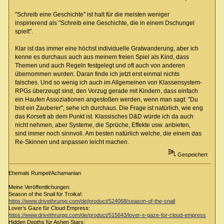
"Schreib eine Geschichte" ist halt für die meisten weniger
inspirierend als "Schreib eine Geschichte, die in einem Dschungel
spielt".
Klar ist das immer eine höchst individuelle Gratwanderung, aber ich
kenne es durchaus auch aus meinem freien Spiel als Kind, dass
Themen und auch Regeln festgelegt und oft auch von anderen
übernommen wurden. Daran finde ich jetzt erst einmal nichts
falsches. Und so wenig ich auch im Allgemeinen von Klassensystem-
RPGs überzeugt sind, den Vorzug gerade mit Kindern, dass einfach
ein Haufen Assoziationen angestoßen werden, wenn man sagt: "Du
bist ein Zauberer", sehe ich durchaus. Die Frage ist natürlich, wie eng
das Korsett ab dem Punkt ist. Klassisches D&D würde ich da auch
nicht nehmen, aber Systeme, die Sprüche, Effekte usw. anbieten,
sind immer noch sinnvoll. Am besten natürlich welche, die einem das
Re-Skinnen und anpassen leicht machen.
Gespeichert
Ehemals Rumpel/Achamanian
Meine Veröffentlichungen:
Season of the Snail für Troika!:
https://www.drivethrurpg.com/de/product/524068/season-of-the-snail
Lover's Gaze für Cloud Empress:
https://www.drivethrurpg.com/de/product/515643/lover-s-gaze-for-cloud-empress
Hidden Depths für Ashen Stars: