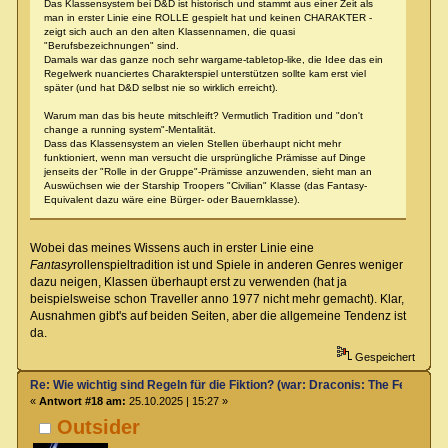
Das Klassensystem bei D&D ist historisch und stammt aus einer Zeit als
man in erster Linie eine ROLLE gespielt hat und keinen CHARAKTER -
zeigt sich auch an den alten Klassennamen, die quasi
"Berufsbezeichnungen" sind.
Damals war das ganze noch sehr wargame-tabletop-like, die Idee das ein
Regelwerk nuanciertes Charakterspiel unterstützen sollte kam erst viel
später (und hat D&D selbst nie so wirklich erreicht).
Warum man das bis heute mitschleift? Vermutlich Tradition und "don't
change a running system"-Mentalität.
Dass das Klassensystem an vielen Stellen überhaupt nicht mehr
funktioniert, wenn man versucht die ursprüngliche Prämisse auf Dinge
jenseits der "Rolle in der Gruppe"-Prämisse anzuwenden, sieht man an
Auswüchsen wie der Starship Troopers "Civilian" Klasse (das Fantasy-
Equivalent dazu wäre eine Bürger- oder Bauernklasse).
Wobei das meines Wissens auch in erster Linie eine
Fantasy
rollenspieltradition ist und Spiele in anderen Genres weniger
dazu neigen, Klassen überhaupt erst zu verwenden (hat ja
beispielsweise schon Traveller anno 1977 nicht mehr gemacht). Klar,
Ausnahmen gibt's auf beiden Seiten, aber die allgemeine Tendenz ist
da.
Gespeichert
Re: Wie wichtig sind Regeln für die Fiktion? (war: Draconis: The Feel-Go
«
Antwort #18 am:
25.10.2025 | 15:27 »
Outsider