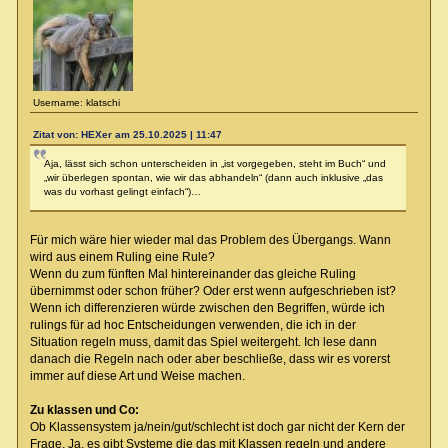
Username: klatschi
Zitat von: HEXer am 25.10.2025 | 11:47
Aja, lässt sich schon unterscheiden in „ist vorgegeben, steht im Buch“ und
„wir überlegen spontan, wie wir das abhandeln“ (dann auch inklusive „das
was du vorhast gelingt einfach“)…
Für mich wäre hier wieder mal das Problem des Übergangs. Wann
wird aus einem Ruling eine Rule?
Wenn du zum fünften Mal hintereinander das gleiche Ruling
übernimmst oder schon früher? Oder erst wenn aufgeschrieben ist?
Wenn ich differenzieren würde zwischen den Begriffen, würde ich
rulings für ad hoc Entscheidungen verwenden, die ich in der
Situation regeln muss, damit das Spiel weitergeht. Ich lese dann
danach die Regeln nach oder aber beschließe, dass wir es vorerst
immer auf diese Art und Weise machen.
Zu klassen und Co:
Ob Klassensystem ja/nein/gut/schlecht ist doch gar nicht der Kern der
Frage. Ja, es gibt Systeme die das mit Klassen regeln und andere