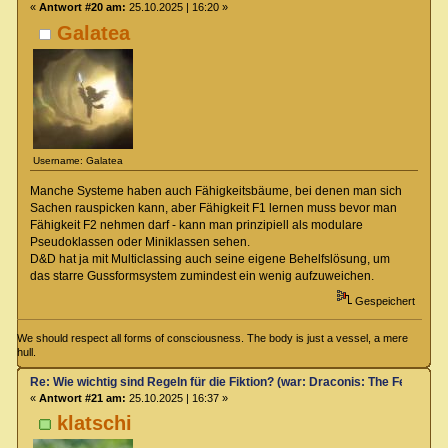
«
Antwort #20 am:
25.10.2025 | 16:20 »
Galatea
Username: Galatea
Manche Systeme haben auch Fähigkeitsbäume, bei denen man sich
Sachen rauspicken kann, aber Fähigkeit F1 lernen muss bevor man
Fähigkeit F2 nehmen darf - kann man prinzipiell als modulare
Pseudoklassen oder Miniklassen sehen.
D&D hat ja mit Multiclassing auch seine eigene Behelfslösung, um
das starre Gussformsystem zumindest ein wenig aufzuweichen.
Gespeichert
We should respect all forms of consciousness. The body is just a vessel, a mere
hull.
Re: Wie wichtig sind Regeln für die Fiktion? (war: Draconis: The Feel-Go
«
Antwort #21 am:
25.10.2025 | 16:37 »
klatschi