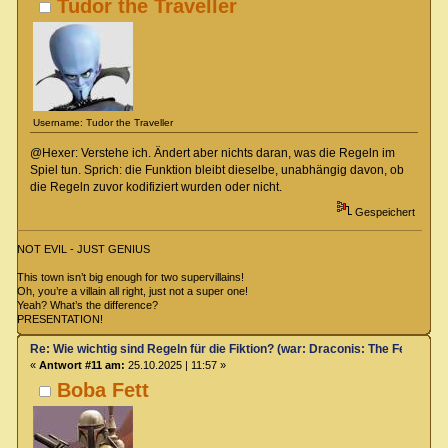
Tudor the Traveller
Username: Tudor the Traveller
@Hexer: Verstehe ich. Ändert aber nichts daran, was die Regeln im
Spiel tun. Sprich: die Funktion bleibt dieselbe, unabhängig davon, ob
die Regeln zuvor kodifiziert wurden oder nicht.
Gespeichert
NOT EVIL - JUST GENIUS
This town isn’t big enough for two supervillains!
Oh, you’re a villain all right, just not a super one!
Yeah? What’s the difference?
PRESENTATION!
Re: Wie wichtig sind Regeln für die Fiktion? (war: Draconis: The Feel-Go
«
Antwort #11 am:
25.10.2025 | 11:57 »
Boba Fett