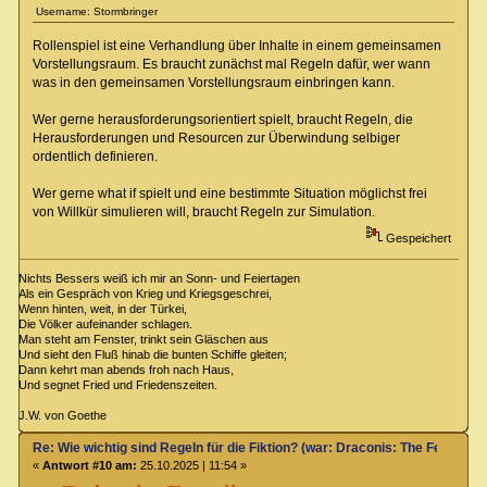
Username: Stormbringer
Rollenspiel ist eine Verhandlung über Inhalte in einem gemeinsamen
Vorstellungsraum. Es braucht zunächst mal Regeln dafür, wer wann
was in den gemeinsamen Vorstellungsraum einbringen kann.
Wer gerne herausforderungsorientiert spielt, braucht Regeln, die
Herausforderungen und Resourcen zur Überwindung selbiger
ordentlich definieren.
Wer gerne what if spielt und eine bestimmte Situation möglichst frei
von Willkür simulieren will, braucht Regeln zur Simulation.
Gespeichert
Nichts Bessers weiß ich mir an Sonn- und Feiertagen
Als ein Gespräch von Krieg und Kriegsgeschrei,
Wenn hinten, weit, in der Türkei,
Die Völker aufeinander schlagen.
Man steht am Fenster, trinkt sein Gläschen aus
Und sieht den Fluß hinab die bunten Schiffe gleiten;
Dann kehrt man abends froh nach Haus,
Und segnet Fried und Friedenszeiten.
J.W. von Goethe
Re: Wie wichtig sind Regeln für die Fiktion? (war: Draconis: The Feel-Go
«
Antwort #10 am:
25.10.2025 | 11:54 »