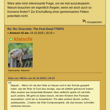
Wäre aber eine interessante Frage, um sie mal auszukoppeln:
Warum brauchen wir eigentlich Regeln, wenn wir doch auch so
Konsens finden? Zur Erschaffung einer gemeinsamen Fiktion
jedenfalls nicht.
Gespeichert
Re: Re: Draconis: The Feel-Good TTRPG
«
Antwort #2 am:
24.10.2025 | 18:16 »
klatschi
Username: klatschi
Zitat von: HEXer am 24.10.2025 | 18:10
Najoah... Wenn ich mit den Kids zu Hause und in der Schule gespielt
habe, war die Rule of Cool das einzige, was wir
wirklich
gebraucht haben.
Alles andere war bestenfalls Beiwerk. Aber vielleicht spiele ich mit Kids
auch anders. Mir geht es dabei darum, mit den Kindern ihre Fantasie
auszuleben, nicht sie zu korsettieren. Für alles andere (leveln, buffen,
yaddayadda…) haben die Kids Computerspiele, die das besser, schneller,
einfacher können.