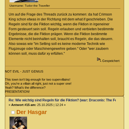
Username: Tudor the Traveller
Um auf die Frage des Threads zurück zu kommen: da hat Crimson
King schon etwas in der Richtung mit dem what if geschrieben. Die
Regeln sind für die Fiktion wichtig, wenn die Fiktion in irgeneiner
Form gesteuert sein soll. Regeln erlauben und verbieten bestimmte
Ergebnisse, die die Fiktion prägen. Wenn die Fiktion bestimmte
Elemente nicht beinhalten soll, braucht es Regeln, die das steuern.
Also sowas wie "im Setting soll es keine moderne Technik wie
Flugzeuge oder Maschinengewehre geben." Oder "wer zaubern
können soll, muss dafür xy erfüllen."
Gespeichert
NOT EVIL - JUST GENIUS
This town isn’t big enough for two supervillains!
Oh, you’re a villain all right, just not a super one!
Yeah? What’s the difference?
PRESENTATION!
Re: Wie wichtig sind Regeln für die Fiktion? (war: Draconis: The Feel-Go
«
Antwort #15 am:
25.10.2025 | 12:24 »
Der Hasgar