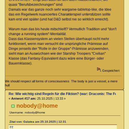
quasi "Berufsbezeichnungen" sind.
Damals war das ganze noch sehr wargame-tabletop-like, die Idee
das ein Regelwerk nuanciertes Charakterspiel unterstützen sollte
kam erst viel später (und hat D&D selbst nie so wirklich erreicht).
Warum man das bis heute mitschleift? Vermutlich Tradition und "don't
change a running system"-Mentalität.
Dass das Klassensystem an vielen Stellen überhaupt nicht mehr
funktioniert, wenn man versucht die ursprüngliche Prämisse auf
Dinge jenseits der "Rolle in der Gruppe"-Prämisse anzuwenden,
sieht man an Auswüchsen wie der Starship Troopers "Civilian"
Klasse (das Fantasy-Equivalent dazu wäre eine Bürger- oder
Bauernklasse).
Gespeichert
We should respect all forms of consciousness. The body is just a vessel, a mere
hull.
Re: Wie wichtig sind Regeln für die Fiktion? (war: Draconis: The Feel-Go
«
Antwort #17 am:
25.10.2025 | 13:33 »
nobody@home
Username: nobody@home
Zitat von: Galatea am 25.10.2025 | 12:31