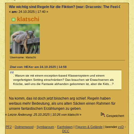
Wie wichtig sind Regeln für die Fiktion? (war: Draconis: The Feel-Good T
«
am:
24.10.2025 | 17:40 »
klatschi
Username: klatschi
Zitat von: HEXer am 24.10.2025 | 14:58
. Warum sie mit einem exception-based Klassensystem und einem
vorgefertigten Setting einschränken? Das brauchen wir Erwachsenen als
Krücke, weil uns die Fantasie abhanden gekommen ist, aber die Kids…?
Na komm, das ist doch jetzt bisschen arg schief. Regeln haben
weitaus mehr Bedeutung, als uns alten Säcken einen Rahmen für
unsere fantastischen Erzählungen zu geben.
«
Letzte Änderung: 25.10.2025 | 10:26 von klatschi
»
Gespeichert
PF2
-
Dolmenwood
-
Symbaroum
-
Earthdawn
|
Figuren & Gelände
| beendet
vsD
-
DCC