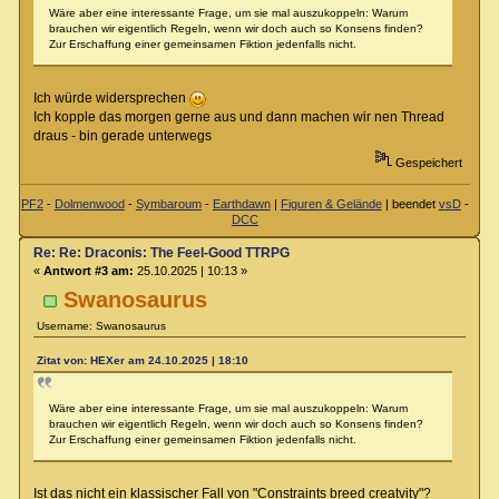
Wäre aber eine interessante Frage, um sie mal auszukoppeln: Warum
brauchen wir eigentlich Regeln, wenn wir doch auch so Konsens finden?
Zur Erschaffung einer gemeinsamen Fiktion jedenfalls nicht.
Ich würde widersprechen
Ich kopple das morgen gerne aus und dann machen wir nen Thread
draus - bin gerade unterwegs
Gespeichert
PF2
-
Dolmenwood
-
Symbaroum
-
Earthdawn
|
Figuren & Gelände
| beendet
vsD
-
DCC
Re: Re: Draconis: The Feel-Good TTRPG
«
Antwort #3 am:
25.10.2025 | 10:13 »
Swanosaurus
Username: Swanosaurus
Zitat von: HEXer am 24.10.2025 | 18:10
Wäre aber eine interessante Frage, um sie mal auszukoppeln: Warum
brauchen wir eigentlich Regeln, wenn wir doch auch so Konsens finden?
Zur Erschaffung einer gemeinsamen Fiktion jedenfalls nicht.
Ist das nicht ein klassischer Fall von "Constraints breed creatvity"?