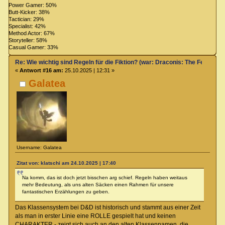
Power Gamer: 50%
Butt-Kicker: 38%
Tactician: 29%
Specialist: 42%
Method Actor: 67%
Storyteller: 58%
Casual Gamer: 33%
Re: Wie wichtig sind Regeln für die Fiktion? (war: Draconis: The Feel-Go
«
Antwort #16 am:
25.10.2025 | 12:31 »
Galatea
Username: Galatea
Zitat von: klatschi am 24.10.2025 | 17:40
Na komm, das ist doch jetzt bisschen arg schief. Regeln haben weitaus
mehr Bedeutung, als uns alten Säcken einen Rahmen für unsere
fantastischen Erzählungen zu geben.
Das Klassensystem bei D&D ist historisch und stammt aus einer Zeit
als man in erster Linie eine ROLLE gespielt hat und keinen
CHARAKTER - zeigt sich auch an den alten Klassennamen, die