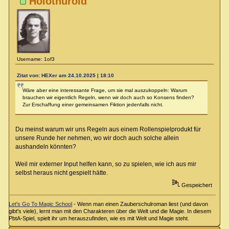
Holothuroid
Username: 1of3
Zitat von: HEXer am 24.10.2025 | 18:10
Wäre aber eine interessante Frage, um sie mal auszukoppeln: Warum
brauchen wir eigentlich Regeln, wenn wir doch auch so Konsens finden?
Zur Erschaffung einer gemeinsamen Fiktion jedenfalls nicht.
Du meinst warum wir uns Regeln aus einem Rollenspielprodukt für
unsere Runde her nehmen, wo wir doch auch solche allein
aushandeln könnten?
Weil mir externer Input helfen kann, so zu spielen, wie ich aus mir
selbst heraus nicht gespielt hätte.
Gespeichert
Let's Go To Magic School
- Wenn man einen Zauberschulroman liest (und davon
gibt's viele), lernt man mit den Charakteren über die Welt und die Magie. In diesem
PbtA-Spiel, spielt ihr um herauszufinden, wie es mit Welt und Magie steht.