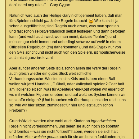
don't need any rules." -- Gary Gygax
Natürlich wird auch der Heilige Gary nicht gemeint haben, daß man
fürs Spielen schlicht
gar keine
Regeln braucht.
Wie klatschi ja
schon ausgeführt hat, sind Regeln auch etwas, was man spontan
und fast schon selbstverständlich selbst festlegen und dann befolgen
kann (und wohl auch wird, wo man meint, daß sie "fehlen"), und
müssen gar nicht immer und unbedingt schwarz auf weiß in einem
Offiziellen Regelbuch (tm) daherkommen), und daß Gygax nur von
den GMs spricht und nicht auch von den Spielern, ist möglicherweise
auch nicht ganz irrelevant.
Aber auf der anderen Seite ist ja schon allein die
Wahl
der Regeln
auch gleich wieder ein gutes Stück weit schlichte
Verhandlungssache. Wir sind sechs Kids und haben einen Ball --
wollen wir jetzt Handball, Fußball, oder Volleyball spielen? Oder halt
am Rollenspieltisch: was für Abenteuer-im-Kopf wollen wir eigentlich
wo mit welchen Figuren erleben, und auf welches System können wir
uns dafür einigen? (Und brauchen wir überhaupt eins oder reicht uns
so, wie wir hier sitzen, zumindest für hier und jetzt auch schon
Freiform?)
Grundsätzlich werden also wohl auch Kinder an
irgendwelchen
Regeln nicht vorbeikommen, und seien sie auch noch so spontan
und formlos -- was sie nicht "offiziell" haben, werden sie sich halt
erfinden. Aber
welche genau
auch für sie am besten funktionieren, ist