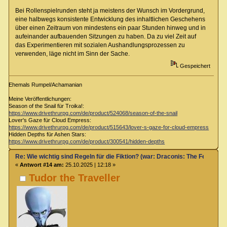
Bei Rollenspielrunden steht ja meistens der Wunsch im Vordergrund,
eine halbwegs konsistente Entwicklung des inhaltlichen Geschehens
über einen Zeitraum von mindestens ein paar Stunden hinweg und in
aufeinander aufbauenden Sitzungen zu haben. Da zu viel Zeit auf
das Experimentieren mit sozialen Aushandlungsprozessen zu
verwenden, läge nicht im Sinn der Sache.
Gespeichert
Ehemals Rumpel/Achamanian
Meine Veröffentlichungen:
Season of the Snail für Troika!:
https://www.drivethrurpg.com/de/product/524068/season-of-the-snail
Lover's Gaze für Cloud Empress:
https://www.drivethrurpg.com/de/product/515643/lover-s-gaze-for-cloud-empress
Hidden Depths für Ashen Stars:
https://www.drivethrurpg.com/de/product/300541/hidden-depths
Re: Wie wichtig sind Regeln für die Fiktion? (war: Draconis: The Feel-Go
«
Antwort #14 am:
25.10.2025 | 12:18 »
Tudor the Traveller