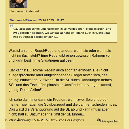
Username: Shabobert
Zitat von: HEXer am 25.10.2025 | 11:47
Aja, lässt sich schon unterscheiden in „ist vorgegeben, steht im Buch“ und
„wir überlegen spontan, wie wir das abhandeln“ (dann auch inklusive „das
was du vorhast gelingt einfach“)…
Was ist an einer Regel/Regelung anders, wenn sie oder wenn sie
nicht im Buch steht? Eine Regel gibt einen gewissen Rahmen vor
und kann bestimmte Situationen auflösen.
Klar kannst Du solche Regeln auch spontan erfinden. Die (nicht
ausgesprochene oder aufgeschriebene) Regel hinter "Ach, das
gelingt einfach" heißt: "Wenn Du die SL durch Handlungen deines
SCs und das Erschaffen plausibler Umstände überzeugen kannst,
gelingt Deine Aktion!"
Ich sehe da immer dann ein Problem, wenn zwei Spieler beide
meinen, sie hätten die SL überzeugt und die dann entscheiden muss.
Das wälzt die Verantwortung auf die SL ab und kann (muss aber
nicht) halt zu Unzufriedenheit mit der SL führen...
«
Letzte Änderung: 25.10.2025 | 12:50 von Der Hasgar
»
Gespeichert