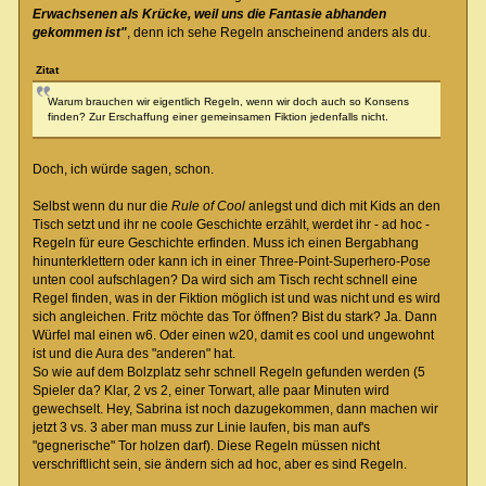
Erwachsenen als Krücke, weil uns die Fantasie abhanden
gekommen ist"
, denn ich sehe Regeln anscheinend anders als du.
Zitat
Warum brauchen wir eigentlich Regeln, wenn wir doch auch so Konsens
finden? Zur Erschaffung einer gemeinsamen Fiktion jedenfalls nicht.
Doch, ich würde sagen, schon.
Selbst wenn du nur die
Rule of Cool
anlegst und dich mit Kids an den
Tisch setzt und ihr ne coole Geschichte erzählt, werdet ihr - ad hoc -
Regeln für eure Geschichte erfinden. Muss ich einen Bergabhang
hinunterklettern oder kann ich in einer Three-Point-Superhero-Pose
unten cool aufschlagen? Da wird sich am Tisch recht schnell eine
Regel finden, was in der Fiktion möglich ist und was nicht und es wird
sich angleichen. Fritz möchte das Tor öffnen? Bist du stark? Ja. Dann
Würfel mal einen w6. Oder einen w20, damit es cool und ungewohnt
ist und die Aura des "anderen" hat.
So wie auf dem Bolzplatz sehr schnell Regeln gefunden werden (5
Spieler da? Klar, 2 vs 2, einer Torwart, alle paar Minuten wird
gewechselt. Hey, Sabrina ist noch dazugekommen, dann machen wir
jetzt 3 vs. 3 aber man muss zur Linie laufen, bis man auf's
"gegnerische" Tor holzen darf). Diese Regeln müssen nicht
verschriftlicht sein, sie ändern sich ad hoc, aber es sind Regeln.