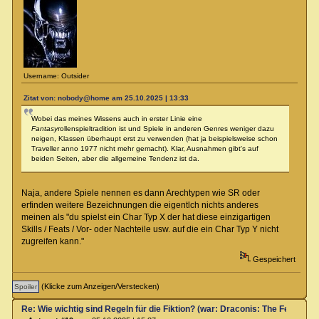
Username: Outsider
Zitat von: nobody@home am 25.10.2025 | 13:33
Wobei das meines Wissens auch in erster Linie eine
Fantasy
rollenspieltradition ist und Spiele in anderen Genres weniger dazu
neigen, Klassen überhaupt erst zu verwenden (hat ja beispielsweise schon
Traveller anno 1977 nicht mehr gemacht). Klar, Ausnahmen gibt's auf
beiden Seiten, aber die allgemeine Tendenz ist da.
Naja, andere Spiele nennen es dann Arechtypen wie SR oder
erfinden weitere Bezeichnungen die eigentlch nichts anderes
meinen als "du spielst ein Char Typ X der hat diese einzigartigen
Skills / Feats / Vor- oder Nachteile usw. auf die ein Char Typ Y nicht
zugreifen kann."
Gespeichert
(Klicke zum Anzeigen/Verstecken)
Re: Wie wichtig sind Regeln für die Fiktion? (war: Draconis: The Feel-Go