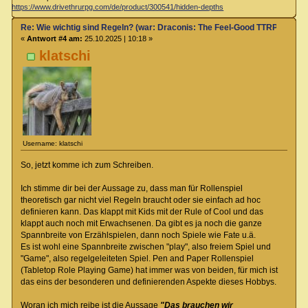
https://www.drivethrurpg.com/de/product/300541/hidden-depths
Re: Wie wichtig sind Regeln? (war: Draconis: The Feel-Good TTRPG)
«
Antwort #4 am:
25.10.2025 | 10:18 »
klatschi
Username: klatschi
So, jetzt komme ich zum Schreiben.
Ich stimme dir bei der Aussage zu, dass man für Rollenspiel
theoretisch gar nicht viel Regeln braucht oder sie einfach ad hoc
definieren kann. Das klappt mit Kids mit der Rule of Cool und das
klappt auch noch mit Erwachsenen. Da gibt es ja noch die ganze
Spannbreite von Erzählspielen, dann noch Spiele wie Fate u.ä.
Es ist wohl eine Spannbreite zwischen "play", also freiem Spiel und
"Game", also regelgeleiteten Spiel. Pen and Paper Rollenspiel
(Tabletop Role Playing Game) hat immer was von beiden, für mich ist
das eins der besonderen und definierenden Aspekte dieses Hobbys.
Woran ich mich reibe ist die Aussage
"Das brauchen wir