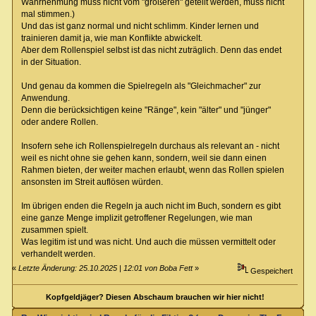
Wahrnehmung muss nicht vom "größeren" geteilt werden, muss nicht
mal stimmen.)
Und das ist ganz normal und nicht schlimm. Kinder lernen und
trainieren damit ja, wie man Konflikte abwickelt.
Aber dem Rollenspiel selbst ist das nicht zuträglich. Denn das endet
in der Situation.
Und genau da kommen die Spielregeln als "Gleichmacher" zur
Anwendung.
Denn die berücksichtigen keine "Ränge", kein "älter" und "jünger"
oder andere Rollen.
Insofern sehe ich Rollenspielregeln durchaus als relevant an - nicht
weil es nicht ohne sie gehen kann, sondern, weil sie dann einen
Rahmen bieten, der weiter machen erlaubt, wenn das Rollen spielen
ansonsten im Streit auflösen würden.
Im übrigen enden die Regeln ja auch nicht im Buch, sondern es gibt
eine ganze Menge implizit getroffener Regelungen, wie man
zusammen spielt.
Was legitim ist und was nicht. Und auch die müssen vermittelt oder
verhandelt werden.
«
Letzte Änderung: 25.10.2025 | 12:01 von Boba Fett
»
Gespeichert
Kopfgeldjäger? Diesen Abschaum brauchen wir hier nicht!