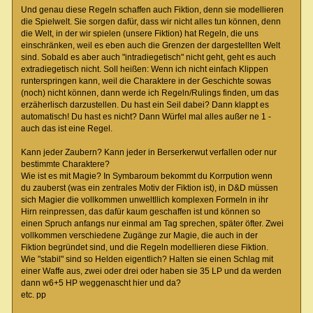
Und genau diese Regeln schaffen auch Fiktion, denn sie modellieren
die Spielwelt. Sie sorgen dafür, dass wir nicht alles tun können, denn
die Welt, in der wir spielen (unsere Fiktion) hat Regeln, die uns
einschränken, weil es eben auch die Grenzen der dargestellten Welt
sind. Sobald es aber auch "intradiegetisch" nicht geht, geht es auch
extradiegetisch nicht. Soll heißen: Wenn ich nicht einfach Klippen
runterspringen kann, weil die Charaktere in der Geschichte sowas
(noch) nicht können, dann werde ich Regeln/Rulings finden, um das
erzäherlisch darzustellen. Du hast ein Seil dabei? Dann klappt es
automatisch! Du hast es nicht? Dann Würfel mal alles außer ne 1 -
auch das ist eine Regel.
Kann jeder Zaubern? Kann jeder in Berserkerwut verfallen oder nur
bestimmte Charaktere?
Wie ist es mit Magie? In Symbaroum bekommt du Korrpution wenn
du zauberst (was ein zentrales Motiv der Fiktion ist), in D&D müssen
sich Magier die vollkommen unweltllich komplexen Formeln in ihr
Hirn reinpressen, das dafür kaum geschaffen ist und können so
einen Spruch anfangs nur einmal am Tag sprechen, später öfter. Zwei
vollkommen verschiedene Zugänge zur Magie, die auch in der
Fiktion begründet sind, und die Regeln modellieren diese Fiktion.
Wie "stabil" sind so Helden eigentlich? Halten sie einen Schlag mit
einer Waffe aus, zwei oder drei oder haben sie 35 LP und da werden
dann w6+5 HP weggenascht hier und da?
etc. pp