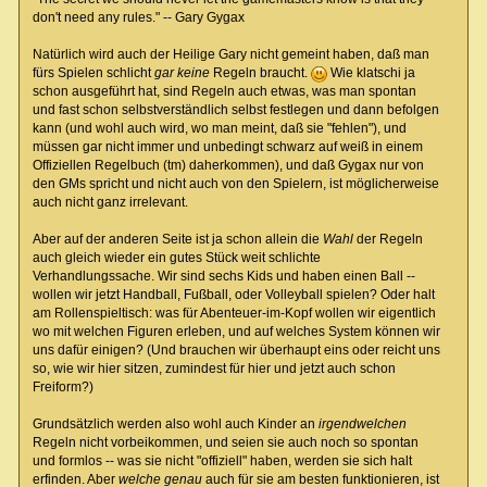
don't need any rules." -- Gary Gygax
Natürlich wird auch der Heilige Gary nicht gemeint haben, daß man
fürs Spielen schlicht
gar keine
Regeln braucht.
Wie klatschi ja
schon ausgeführt hat, sind Regeln auch etwas, was man spontan
und fast schon selbstverständlich selbst festlegen und dann befolgen
kann (und wohl auch wird, wo man meint, daß sie "fehlen"), und
müssen gar nicht immer und unbedingt schwarz auf weiß in einem
Offiziellen Regelbuch (tm) daherkommen), und daß Gygax nur von
den GMs spricht und nicht auch von den Spielern, ist möglicherweise
auch nicht ganz irrelevant.
Aber auf der anderen Seite ist ja schon allein die
Wahl
der Regeln
auch gleich wieder ein gutes Stück weit schlichte
Verhandlungssache. Wir sind sechs Kids und haben einen Ball --
wollen wir jetzt Handball, Fußball, oder Volleyball spielen? Oder halt
am Rollenspieltisch: was für Abenteuer-im-Kopf wollen wir eigentlich
wo mit welchen Figuren erleben, und auf welches System können wir
uns dafür einigen? (Und brauchen wir überhaupt eins oder reicht uns
so, wie wir hier sitzen, zumindest für hier und jetzt auch schon
Freiform?)
Grundsätzlich werden also wohl auch Kinder an
irgendwelchen
Regeln nicht vorbeikommen, und seien sie auch noch so spontan
und formlos -- was sie nicht "offiziell" haben, werden sie sich halt
erfinden. Aber
welche genau
auch für sie am besten funktionieren, ist