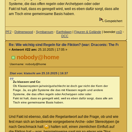
Systeme, die das offen regeln oder Archetypen oder oder
Fakt ist halt, dass es geregelt wird, weil es eben dafür sorgt, dass alle
am Tisch eine gemeinsame Basis haben.
Gespeichert
PF2
-
Dolmenwood
-
Symbaroum
-
Earthdawn
|
Figuren & Gelände
| beendet
vsD
-
DCC
Re: Wie wichtig sind Regeln für die Fiktion? (war: Draconis: The Feel-Go
«
Antwort #22 am:
25.10.2025 | 17:05 »
nobody@home
Username: nobody@home
Zitat von: klatschi am 25.10.2025 | 16:37
Zu klassen und Co:
Ob Klassensystem ja/nein/gut/schlecht ist doch gar nicht der Kern der
Frage. Ja, es gibt Systeme die das mit Klassen regeln und andere
Systeme, die das offen regeln oder Archetypen oder oder
Fakt ist halt, dass es geregelt wird, weil es eben dafür sorgt, dass alle am
Tisch eine gemeinsame Basis haben.
Und Fakt ist ebenso, daß die Regelantwort auf die Frage, ob und wie
fest man sich an bestimmte vorgegebene Arche- oder Stereotypen (je
nach Geschmack halt
) halten soll, einen ziemlichen Einfluß auf
die Fiktion hat -- was, beispielsweise sagt mir so etwas wie "Nur