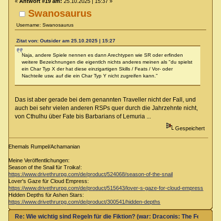
«
Antwort #19 am:
25.10.2025 | 15:37 »
Swanosaurus
Username: Swanosaurus
Zitat von: Outsider am 25.10.2025 | 15:27
Naja, andere Spiele nennen es dann Arechtypen wie SR oder erfinden
weitere Bezeichnungen die eigentlch nichts anderes meinen als "du spielst
ein Char Typ X der hat diese einzigartigen Skills / Feats / Vor- oder
Nachteile usw. auf die ein Char Typ Y nicht zugreifen kann."
Das ist aber gerade bei dem genannten Traveller nicht der Fall, und
auch bei sehr vielen anderen RSPs quer durch die Jahrzehnte nicht,
von Cthulhu über Fate bis Barbarians of Lemuria ...
Gespeichert
Ehemals Rumpel/Achamanian
Meine Veröffentlichungen:
Season of the Snail für Troika!:
https://www.drivethrurpg.com/de/product/524068/season-of-the-snail
Lover's Gaze für Cloud Empress:
https://www.drivethrurpg.com/de/product/515643/lover-s-gaze-for-cloud-empress
Hidden Depths für Ashen Stars:
https://www.drivethrurpg.com/de/product/300541/hidden-depths
Re: Wie wichtig sind Regeln für die Fiktion? (war: Draconis: The Feel-Go