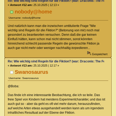
Re: Wie wichtig sind Regeln für die Fiktion? (war: Draconis: The Feel-Go
«
Antwort #12 am:
25.10.2025 | 12:13 »
nobody@home
Username: nobody@home
Und natürlich kann man die inzwischen umtitulierte Frage "Wie
wichtig sind Regeln
für die Fiktion?
" (Betonung von mir) noch mal
gesondert zu beantworten versuchen. Denn daß die gar keinen
Einfluß hätten, kann schon mal nicht stimmen, sonst könnten
hinreichend schlecht passende Regeln die gewünschte Fiktion ja
auch gar nicht mehr oder weniger nachhaltig
torpedieren
...
Gespeichert
Re: Wie wichtig sind Regeln für die Fiktion? (war: Draconis: The Feel-Go
«
Antwort #13 am:
25.10.2025 | 12:17 »
Swanosaurus
Username: Swanosaurus
@Boba:
Das finde ich eine interessante Beobachtung, die ich so teile. Das
freie Spiel von Kindern hat meistens Experimentcharakter, und das ist
auch gut so - aber da geht es oft viel mehr darum, herauszufinden,
auf welche Arten etwas ausgehandelt werden kann als um irgendein
inhaltliches Resultuat auf der Ebene der Fiktion.