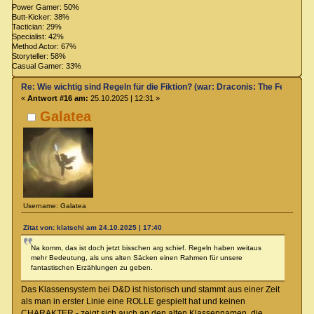
Power Gamer: 50%
Butt-Kicker: 38%
Tactician: 29%
Specialist: 42%
Method Actor: 67%
Storyteller: 58%
Casual Gamer: 33%
Re: Wie wichtig sind Regeln für die Fiktion? (war: Draconis: The Feel-Go
«
Antwort #16 am:
25.10.2025 | 12:31 »
Galatea
Username: Galatea
Zitat von: klatschi am 24.10.2025 | 17:40
Na komm, das ist doch jetzt bisschen arg schief. Regeln haben weitaus
mehr Bedeutung, als uns alten Säcken einen Rahmen für unsere
fantastischen Erzählungen zu geben.
Das Klassensystem bei D&D ist historisch und stammt aus einer Zeit
als man in erster Linie eine ROLLE gespielt hat und keinen
CHARAKTER - zeigt sich auch an den alten Klassennamen, die