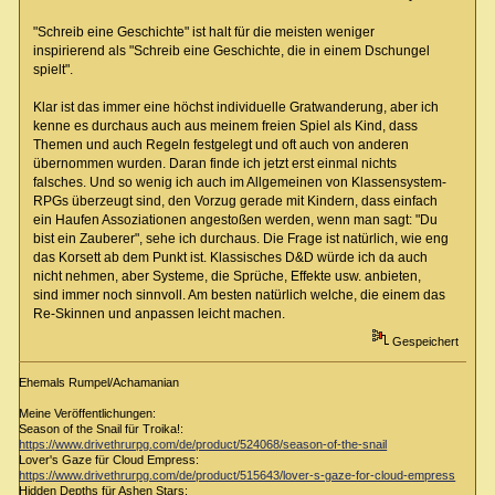
"Schreib eine Geschichte" ist halt für die meisten weniger
inspirierend als "Schreib eine Geschichte, die in einem Dschungel
spielt".
Klar ist das immer eine höchst individuelle Gratwanderung, aber ich
kenne es durchaus auch aus meinem freien Spiel als Kind, dass
Themen und auch Regeln festgelegt und oft auch von anderen
übernommen wurden. Daran finde ich jetzt erst einmal nichts
falsches. Und so wenig ich auch im Allgemeinen von Klassensystem-
RPGs überzeugt sind, den Vorzug gerade mit Kindern, dass einfach
ein Haufen Assoziationen angestoßen werden, wenn man sagt: "Du
bist ein Zauberer", sehe ich durchaus. Die Frage ist natürlich, wie eng
das Korsett ab dem Punkt ist. Klassisches D&D würde ich da auch
nicht nehmen, aber Systeme, die Sprüche, Effekte usw. anbieten,
sind immer noch sinnvoll. Am besten natürlich welche, die einem das
Re-Skinnen und anpassen leicht machen.
Gespeichert
Ehemals Rumpel/Achamanian
Meine Veröffentlichungen:
Season of the Snail für Troika!:
https://www.drivethrurpg.com/de/product/524068/season-of-the-snail
Lover's Gaze für Cloud Empress:
https://www.drivethrurpg.com/de/product/515643/lover-s-gaze-for-cloud-empress
Hidden Depths für Ashen Stars: