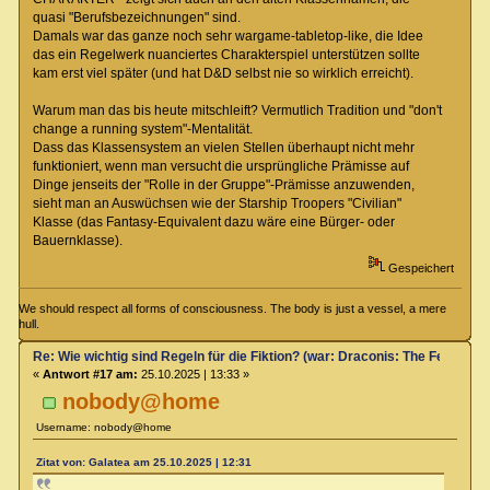
quasi "Berufsbezeichnungen" sind.
Damals war das ganze noch sehr wargame-tabletop-like, die Idee
das ein Regelwerk nuanciertes Charakterspiel unterstützen sollte
kam erst viel später (und hat D&D selbst nie so wirklich erreicht).
Warum man das bis heute mitschleift? Vermutlich Tradition und "don't
change a running system"-Mentalität.
Dass das Klassensystem an vielen Stellen überhaupt nicht mehr
funktioniert, wenn man versucht die ursprüngliche Prämisse auf
Dinge jenseits der "Rolle in der Gruppe"-Prämisse anzuwenden,
sieht man an Auswüchsen wie der Starship Troopers "Civilian"
Klasse (das Fantasy-Equivalent dazu wäre eine Bürger- oder
Bauernklasse).
Gespeichert
We should respect all forms of consciousness. The body is just a vessel, a mere
hull.
Re: Wie wichtig sind Regeln für die Fiktion? (war: Draconis: The Feel-Go
«
Antwort #17 am:
25.10.2025 | 13:33 »
nobody@home
Username: nobody@home
Zitat von: Galatea am 25.10.2025 | 12:31