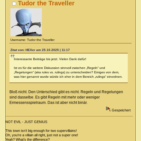
Tudor the Traveller
Username: Tudor the Traveller
Zitat von: HEXer am 25.10.2025 | 11:17
Interessante Beiträge bis jetzt. Vielen Dank dafür!
Ist es für die weitere Diskussion sinnvoll zwischen „Regeln“ und
„Regelungen“ (aka rules vs. rulings) zu unterscheiden? Einiges von dem,
was hier genannt wurde würde ich eher in dem Bereich „rulings“ einordnen.
Bloß nicht. Den Unterschied gibt es nicht. Regeln und Regelungen
sind dasselbe. Es gibt Regeln mit mehr oder weniger
Ermessensspielraum. Das ist aber nicht binär.
Gespeichert
NOT EVIL - JUST GENIUS
This town isn’t big enough for two supervillains!
Oh, you’re a villain all right, just not a super one!
Yeah? What’s the difference?