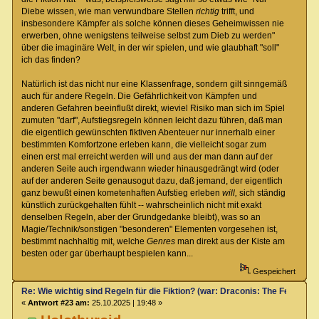
Diebe wissen, wie man verwundbare Stellen
richtig
trifft, und
insbesondere Kämpfer als solche können dieses Geheimwissen nie
erwerben, ohne wenigstens teilweise selbst zum Dieb zu werden"
über die imaginäre Welt, in der wir spielen, und wie glaubhaft "soll"
ich das finden?
Natürlich ist das nicht nur eine Klassenfrage, sondern gilt sinngemäß
auch für andere Regeln. Die Gefährlichkeit von Kämpfen und
anderen Gefahren beeinflußt direkt, wieviel Risiko man sich im Spiel
zumuten "darf", Aufstiegsregeln können leicht dazu führen, daß man
die eigentlich gewünschten fiktiven Abenteuer nur innerhalb einer
bestimmten Komfortzone erleben kann, die vielleicht sogar zum
einen erst mal erreicht werden will und aus der man dann auf der
anderen Seite auch irgendwann wieder hinausgedrängt wird (oder
auf der anderen Seite genausogut dazu, daß jemand, der eigentlich
ganz bewußt einen kometenhaften Aufstieg erleben
will,
sich ständig
künstlich zurückgehalten fühlt -- wahrscheinlich nicht mit exakt
denselben Regeln, aber der Grundgedanke bleibt), was so an
Magie/Technik/sonstigen "besonderen" Elementen vorgesehen ist,
bestimmt nachhaltig mit, welche
Genres
man direkt aus der Kiste am
besten oder gar überhaupt bespielen kann...
Gespeichert
Re: Wie wichtig sind Regeln für die Fiktion? (war: Draconis: The Feel-Go
«
Antwort #23 am:
25.10.2025 | 19:48 »