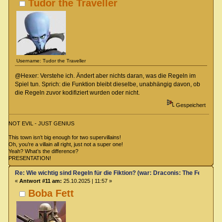
Tudor the Traveller
Username: Tudor the Traveller
@Hexer: Verstehe ich. Ändert aber nichts daran, was die Regeln im
Spiel tun. Sprich: die Funktion bleibt dieselbe, unabhängig davon, ob
die Regeln zuvor kodifiziert wurden oder nicht.
Gespeichert
NOT EVIL - JUST GENIUS
This town isn’t big enough for two supervillains!
Oh, you’re a villain all right, just not a super one!
Yeah? What’s the difference?
PRESENTATION!
Re: Wie wichtig sind Regeln für die Fiktion? (war: Draconis: The Feel-Go
«
Antwort #11 am:
25.10.2025 | 11:57 »
Boba Fett