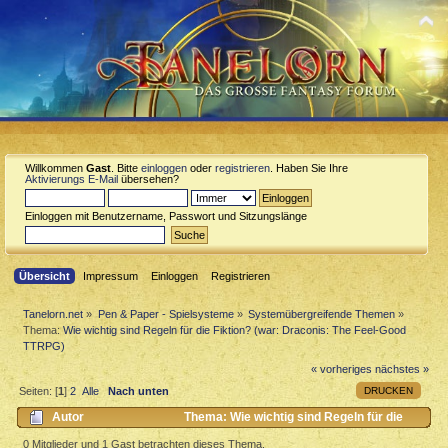
Willkommen
Gast
. Bitte
einloggen
oder
registrieren
. Haben Sie Ihre
Aktivierungs E-Mail
übersehen?
Einloggen mit Benutzername, Passwort und Sitzungslänge
Übersicht
Impressum
Einloggen
Registrieren
Tanelorn.net
»
Pen & Paper - Spielsysteme
»
Systemübergreifende Themen
»
Thema:
Wie wichtig sind Regeln für die Fiktion? (war: Draconis: The Feel-Good
TTRPG)
« vorheriges
nächstes »
DRUCKEN
Seiten: [
1
]
2
Alle
Nach unten
Autor
Thema: Wie wichtig sind Regeln für die
Fiktion? (war: Draconis: The Feel-Good TTRPG) (Gelesen 2863 mal)
0 Mitglieder und 1 Gast betrachten dieses Thema.