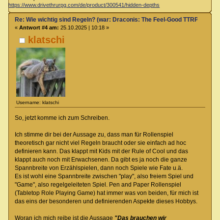
https://www.drivethrurpg.com/de/product/300541/hidden-depths
Re: Wie wichtig sind Regeln? (war: Draconis: The Feel-Good TTRPG)
«
Antwort #4 am:
25.10.2025 | 10:18 »
klatschi
Username: klatschi
So, jetzt komme ich zum Schreiben.
Ich stimme dir bei der Aussage zu, dass man für Rollenspiel
theoretisch gar nicht viel Regeln braucht oder sie einfach ad hoc
definieren kann. Das klappt mit Kids mit der Rule of Cool und das
klappt auch noch mit Erwachsenen. Da gibt es ja noch die ganze
Spannbreite von Erzählspielen, dann noch Spiele wie Fate u.ä.
Es ist wohl eine Spannbreite zwischen "play", also freiem Spiel und
"Game", also regelgeleiteten Spiel. Pen and Paper Rollenspiel
(Tabletop Role Playing Game) hat immer was von beiden, für mich ist
das eins der besonderen und definierenden Aspekte dieses Hobbys.
Woran ich mich reibe ist die Aussage
"Das brauchen wir