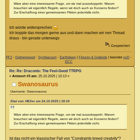
Wäre aber eine interessante Frage, um sie mal auszukoppeln: Warum
brauchen wir eigentlich Regeln, wenn wir doch auch so Konsens finden?
Zur Erschaffung einer gemeinsamen Fiktion jedenfalls nicht.
Ich würde widersprechen
Ich kopple das morgen gerne aus und dann machen wir nen Thread
draus - bin gerade unterwegs
Gespeichert
PF2
-
Dolmenwood
-
Symbaroum
-
Earthdawn
|
Figuren & Gelände
| beendet
vsD
-
DCC
Re: Re: Draconis: The Feel-Good TTRPG
«
Antwort #3 am:
25.10.2025 | 10:13 »
Swanosaurus
Username: Swanosaurus
Zitat von: HEXer am 24.10.2025 | 18:10
Wäre aber eine interessante Frage, um sie mal auszukoppeln: Warum
brauchen wir eigentlich Regeln, wenn wir doch auch so Konsens finden?
Zur Erschaffung einer gemeinsamen Fiktion jedenfalls nicht.
Ist das nicht ein klassischer Fall von "Constraints breed creatvity"?