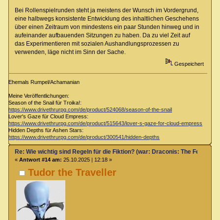
Bei Rollenspielrunden steht ja meistens der Wunsch im Vordergrund,
eine halbwegs konsistente Entwicklung des inhaltlichen Geschehens
über einen Zeitraum von mindestens ein paar Stunden hinweg und in
aufeinander aufbauenden Sitzungen zu haben. Da zu viel Zeit auf
das Experimentieren mit sozialen Aushandlungsprozessen zu
verwenden, läge nicht im Sinn der Sache.
Gespeichert
Ehemals Rumpel/Achamanian
Meine Veröffentlichungen:
Season of the Snail für Troika!:
https://www.drivethrurpg.com/de/product/524068/season-of-the-snail
Lover's Gaze für Cloud Empress:
https://www.drivethrurpg.com/de/product/515643/lover-s-gaze-for-cloud-empress
Hidden Depths für Ashen Stars:
https://www.drivethrurpg.com/de/product/300541/hidden-depths
Re: Wie wichtig sind Regeln für die Fiktion? (war: Draconis: The Feel-Go
«
Antwort #14 am:
25.10.2025 | 12:18 »
Tudor the Traveller