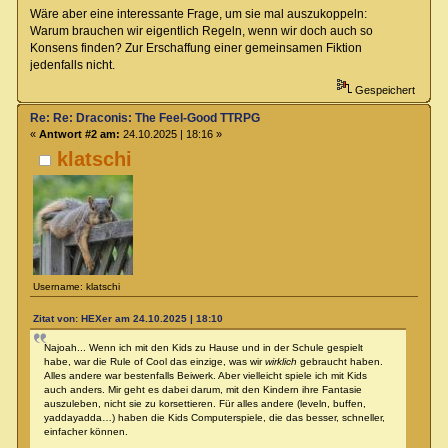
Wäre aber eine interessante Frage, um sie mal auszukoppeln:
Warum brauchen wir eigentlich Regeln, wenn wir doch auch so
Konsens finden? Zur Erschaffung einer gemeinsamen Fiktion
jedenfalls nicht.
Gespeichert
Re: Re: Draconis: The Feel-Good TTRPG
«
Antwort #2 am:
24.10.2025 | 18:16 »
klatschi
Username: klatschi
Zitat von: HEXer am 24.10.2025 | 18:10
Najoah... Wenn ich mit den Kids zu Hause und in der Schule gespielt
habe, war die Rule of Cool das einzige, was wir
wirklich
gebraucht haben.
Alles andere war bestenfalls Beiwerk. Aber vielleicht spiele ich mit Kids
auch anders. Mir geht es dabei darum, mit den Kindern ihre Fantasie
auszuleben, nicht sie zu korsettieren. Für alles andere (leveln, buffen,
yaddayadda…) haben die Kids Computerspiele, die das besser, schneller,
einfacher können.