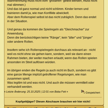
Wahrnehmung muss nicht vom "größeren" geteilt werden, muss nicht
mal stimmen.)
Und das ist ganz normal und nicht schlimm. Kinder lernen und
trainieren damit ja, wie man Konflikte abwickelt.
Aber dem Rollenspiel selbst ist das nicht zuträglich. Denn das endet
in der Situation.
Und genau da kommen die Spielregeln als "Gleichmacher" zur
Anwendung.
Denn die berücksichtigen keine "Ränge", kein "älter" und "jünger"
oder andere Rollen.
Insofern sehe ich Rollenspielregeln durchaus als relevant an - nicht
weil es nicht ohne sie gehen kann, sondern, weil sie dann einen
Rahmen bieten, der weiter machen erlaubt, wenn das Rollen spielen
ansonsten im Streit auflösen würden.
Im übrigen enden die Regeln ja auch nicht im Buch, sondern es gibt
eine ganze Menge implizit getroffener Regelungen, wie man
zusammen spielt.
Was legitim ist und was nicht. Und auch die müssen vermittelt oder
verhandelt werden.
«
Letzte Änderung: 25.10.2025 | 12:01 von Boba Fett
»
Gespeichert
Kopfgeldjäger? Diesen Abschaum brauchen wir hier nicht!