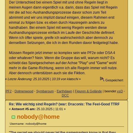
Der Unterschied bei einem Spiel mit und ohne Regeln liegt in
meinen Augen dann eigentlich v.a. darin, dass das Spiel mit Regeln
mir die ad hoc-Aushandlungsprozesse davor schon zum Teil
abnimmt und wir uns implizit darauf einigen, diesem Rahmen erst
einmal zu folgen bzw. es eben durch Hausregeln anders zu
handhaben. Bei einem Spiel mit wenig Regeln werden diese
Aushandlungsprozesse einfach im Laufe der Geschichte definiert.
Wenn ich öfter spiele, greife ich wahrscheinlich aber dennoch zu
denselben Setzungen, die ich in den Runden davor festgelegt habe.
Müssen Regeln jetzt immer so komplex sein wie PF2e oder DSA 4
oder whatever? Nein. Wenn die Gruppe das will, warum nicht? Es
schiebt das Spielgeschehen auf der Achse "Play" und "Game" wohl
mehr in die Game-Richtung, wenn ich alle Regeln immer voll nutze.
Aber dennoch unterstützen auch sie die Fiktion.
«
Letzte Änderung: 25.10.2025 | 10:19 von klatschi
»
Gespeichert
PF2
-
Dolmenwood
-
Symbaroum
-
Earthdawn
|
Figuren & Gelände
| beendet
vsD
-
DCC
Re: Wie wichtig sind Regeln? (war: Draconis: The Feel-Good TTRPG)
«
Antwort #5 am:
25.10.2025 | 11:01 »
nobody@home
Username: nobody@home
"The secret we should never let the gamemasters know is that they