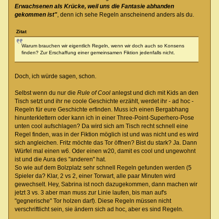
Erwachsenen als Krücke, weil uns die Fantasie abhanden
gekommen ist"
, denn ich sehe Regeln anscheinend anders als du.
Zitat
Warum brauchen wir eigentlich Regeln, wenn wir doch auch so Konsens
finden? Zur Erschaffung einer gemeinsamen Fiktion jedenfalls nicht.
Doch, ich würde sagen, schon.
Selbst wenn du nur die
Rule of Cool
anlegst und dich mit Kids an den
Tisch setzt und ihr ne coole Geschichte erzählt, werdet ihr - ad hoc -
Regeln für eure Geschichte erfinden. Muss ich einen Bergabhang
hinunterklettern oder kann ich in einer Three-Point-Superhero-Pose
unten cool aufschlagen? Da wird sich am Tisch recht schnell eine
Regel finden, was in der Fiktion möglich ist und was nicht und es wird
sich angleichen. Fritz möchte das Tor öffnen? Bist du stark? Ja. Dann
Würfel mal einen w6. Oder einen w20, damit es cool und ungewohnt
ist und die Aura des "anderen" hat.
So wie auf dem Bolzplatz sehr schnell Regeln gefunden werden (5
Spieler da? Klar, 2 vs 2, einer Torwart, alle paar Minuten wird
gewechselt. Hey, Sabrina ist noch dazugekommen, dann machen wir
jetzt 3 vs. 3 aber man muss zur Linie laufen, bis man auf's
"gegnerische" Tor holzen darf). Diese Regeln müssen nicht
verschriftlicht sein, sie ändern sich ad hoc, aber es sind Regeln.