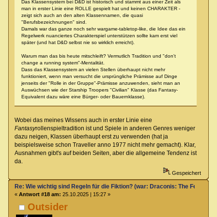
Das Klassensystem bei D&D ist historisch und stammt aus einer Zeit als
man in erster Linie eine ROLLE gespielt hat und keinen CHARAKTER -
zeigt sich auch an den alten Klassennamen, die quasi
"Berufsbezeichnungen" sind.
Damals war das ganze noch sehr wargame-tabletop-like, die Idee das ein
Regelwerk nuanciertes Charakterspiel unterstützen sollte kam erst viel
später (und hat D&D selbst nie so wirklich erreicht).
Warum man das bis heute mitschleift? Vermutlich Tradition und "don't
change a running system"-Mentalität.
Dass das Klassensystem an vielen Stellen überhaupt nicht mehr
funktioniert, wenn man versucht die ursprüngliche Prämisse auf Dinge
jenseits der "Rolle in der Gruppe"-Prämisse anzuwenden, sieht man an
Auswüchsen wie der Starship Troopers "Civilian" Klasse (das Fantasy-
Equivalent dazu wäre eine Bürger- oder Bauernklasse).
Wobei das meines Wissens auch in erster Linie eine
Fantasy
rollenspieltradition ist und Spiele in anderen Genres weniger
dazu neigen, Klassen überhaupt erst zu verwenden (hat ja
beispielsweise schon Traveller anno 1977 nicht mehr gemacht). Klar,
Ausnahmen gibt's auf beiden Seiten, aber die allgemeine Tendenz ist
da.
Gespeichert
Re: Wie wichtig sind Regeln für die Fiktion? (war: Draconis: The Feel-Go
«
Antwort #18 am:
25.10.2025 | 15:27 »
Outsider