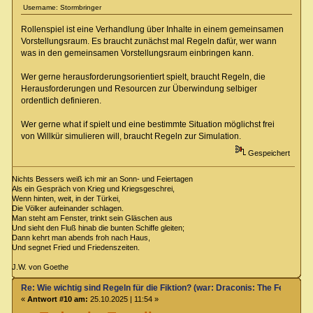
Username: Stormbringer
Rollenspiel ist eine Verhandlung über Inhalte in einem gemeinsamen
Vorstellungsraum. Es braucht zunächst mal Regeln dafür, wer wann
was in den gemeinsamen Vorstellungsraum einbringen kann.
Wer gerne herausforderungsorientiert spielt, braucht Regeln, die
Herausforderungen und Resourcen zur Überwindung selbiger
ordentlich definieren.
Wer gerne what if spielt und eine bestimmte Situation möglichst frei
von Willkür simulieren will, braucht Regeln zur Simulation.
Gespeichert
Nichts Bessers weiß ich mir an Sonn- und Feiertagen
Als ein Gespräch von Krieg und Kriegsgeschrei,
Wenn hinten, weit, in der Türkei,
Die Völker aufeinander schlagen.
Man steht am Fenster, trinkt sein Gläschen aus
Und sieht den Fluß hinab die bunten Schiffe gleiten;
Dann kehrt man abends froh nach Haus,
Und segnet Fried und Friedenszeiten.
J.W. von Goethe
Re: Wie wichtig sind Regeln für die Fiktion? (war: Draconis: The Feel-Go
«
Antwort #10 am:
25.10.2025 | 11:54 »