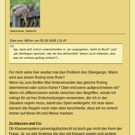
Username: klatschi
Zitat von: HEXer am 25.10.2025 | 11:47
Aja, lässt sich schon unterscheiden in „ist vorgegeben, steht im Buch“ und
„wir überlegen spontan, wie wir das abhandeln“ (dann auch inklusive „das
was du vorhast gelingt einfach“)…
Für mich wäre hier wieder mal das Problem des Übergangs. Wann
wird aus einem Ruling eine Rule?
Wenn du zum fünften Mal hintereinander das gleiche Ruling
übernimmst oder schon früher? Oder erst wenn aufgeschrieben ist?
Wenn ich differenzieren würde zwischen den Begriffen, würde ich
rulings für ad hoc Entscheidungen verwenden, die ich in der
Situation regeln muss, damit das Spiel weitergeht. Ich lese dann
danach die Regeln nach oder aber beschließe, dass wir es vorerst
immer auf diese Art und Weise machen.
Zu klassen und Co:
Ob Klassensystem ja/nein/gut/schlecht ist doch gar nicht der Kern der
Frage. Ja, es gibt Systeme die das mit Klassen regeln und andere