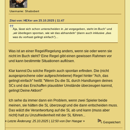
Username: Shabobert
Zitat von: HEXer am 25.10.2025 | 11:47
Aja, lässt sich schon unterscheiden in „ist vorgegeben, steht im Buch“ und
„wir überlegen spontan, wie wir das abhandeln“ (dann auch inklusive „das
was du vorhast gelingt einfach“)…
Was ist an einer Regel/Regelung anders, wenn sie oder wenn sie
nicht im Buch steht? Eine Regel gibt einen gewissen Rahmen vor
und kann bestimmte Situationen auflösen.
Klar kannst Du solche Regeln auch spontan erfinden. Die (nicht
ausgesprochene oder aufgeschriebene) Regel hinter "Ach, das
gelingt einfach" heißt: "Wenn Du die SL durch Handlungen deines
SCs und das Erschaffen plausibler Umstände überzeugen kannst,
gelingt Deine Aktion!"
Ich sehe da immer dann ein Problem, wenn zwei Spieler beide
meinen, sie hätten die SL überzeugt und die dann entscheiden muss.
Das wälzt die Verantwortung auf die SL ab und kann (muss aber
nicht) halt zu Unzufriedenheit mit der SL führen...
«
Letzte Änderung: 25.10.2025 | 12:50 von Der Hasgar
»
Gespeichert