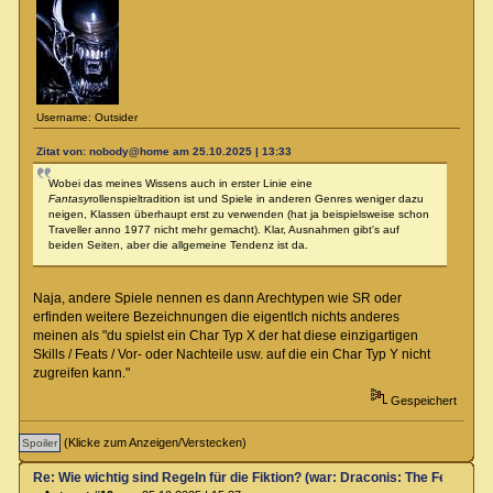
Username: Outsider
Zitat von: nobody@home am 25.10.2025 | 13:33
Wobei das meines Wissens auch in erster Linie eine
Fantasy
rollenspieltradition ist und Spiele in anderen Genres weniger dazu
neigen, Klassen überhaupt erst zu verwenden (hat ja beispielsweise schon
Traveller anno 1977 nicht mehr gemacht). Klar, Ausnahmen gibt's auf
beiden Seiten, aber die allgemeine Tendenz ist da.
Naja, andere Spiele nennen es dann Arechtypen wie SR oder
erfinden weitere Bezeichnungen die eigentlch nichts anderes
meinen als "du spielst ein Char Typ X der hat diese einzigartigen
Skills / Feats / Vor- oder Nachteile usw. auf die ein Char Typ Y nicht
zugreifen kann."
Gespeichert
(Klicke zum Anzeigen/Verstecken)
Re: Wie wichtig sind Regeln für die Fiktion? (war: Draconis: The Feel-Go