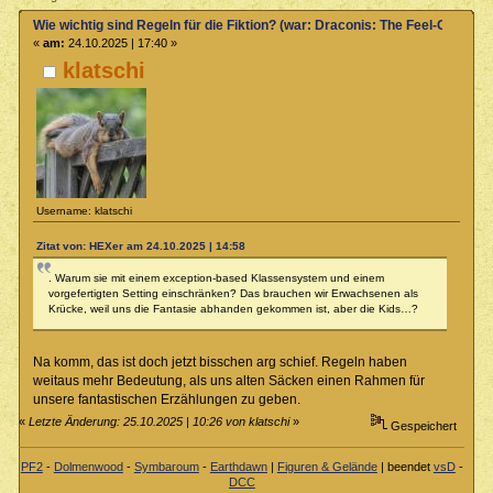
Wie wichtig sind Regeln für die Fiktion? (war: Draconis: The Feel-Good T
«
am:
24.10.2025 | 17:40 »
klatschi
Username: klatschi
Zitat von: HEXer am 24.10.2025 | 14:58
. Warum sie mit einem exception-based Klassensystem und einem
vorgefertigten Setting einschränken? Das brauchen wir Erwachsenen als
Krücke, weil uns die Fantasie abhanden gekommen ist, aber die Kids…?
Na komm, das ist doch jetzt bisschen arg schief. Regeln haben
weitaus mehr Bedeutung, als uns alten Säcken einen Rahmen für
unsere fantastischen Erzählungen zu geben.
«
Letzte Änderung: 25.10.2025 | 10:26 von klatschi
»
Gespeichert
PF2
-
Dolmenwood
-
Symbaroum
-
Earthdawn
|
Figuren & Gelände
| beendet
vsD
-
DCC