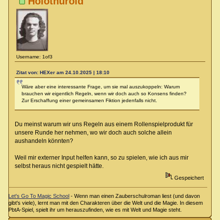
Holothuroid
Username: 1of3
Zitat von: HEXer am 24.10.2025 | 18:10
Wäre aber eine interessante Frage, um sie mal auszukoppeln: Warum
brauchen wir eigentlich Regeln, wenn wir doch auch so Konsens finden?
Zur Erschaffung einer gemeinsamen Fiktion jedenfalls nicht.
Du meinst warum wir uns Regeln aus einem Rollenspielprodukt für
unsere Runde her nehmen, wo wir doch auch solche allein
aushandeln könnten?
Weil mir externer Input helfen kann, so zu spielen, wie ich aus mir
selbst heraus nicht gespielt hätte.
Gespeichert
Let's Go To Magic School
- Wenn man einen Zauberschulroman liest (und davon
gibt's viele), lernt man mit den Charakteren über die Welt und die Magie. In diesem
PbtA-Spiel, spielt ihr um herauszufinden, wie es mit Welt und Magie steht.