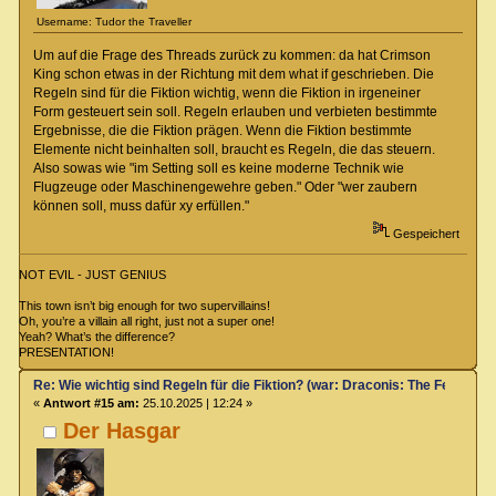
Username: Tudor the Traveller
Um auf die Frage des Threads zurück zu kommen: da hat Crimson
King schon etwas in der Richtung mit dem what if geschrieben. Die
Regeln sind für die Fiktion wichtig, wenn die Fiktion in irgeneiner
Form gesteuert sein soll. Regeln erlauben und verbieten bestimmte
Ergebnisse, die die Fiktion prägen. Wenn die Fiktion bestimmte
Elemente nicht beinhalten soll, braucht es Regeln, die das steuern.
Also sowas wie "im Setting soll es keine moderne Technik wie
Flugzeuge oder Maschinengewehre geben." Oder "wer zaubern
können soll, muss dafür xy erfüllen."
Gespeichert
NOT EVIL - JUST GENIUS
This town isn’t big enough for two supervillains!
Oh, you’re a villain all right, just not a super one!
Yeah? What’s the difference?
PRESENTATION!
Re: Wie wichtig sind Regeln für die Fiktion? (war: Draconis: The Feel-Go
«
Antwort #15 am:
25.10.2025 | 12:24 »
Der Hasgar