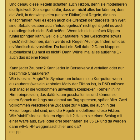
Und genau diese Regeln schaffen auch Fiktion, denn sie modellieren
die Spielwelt. Sie sorgen dafür, dass wir nicht alles tun können, denn
die Welt, in der wir spielen (unsere Fiktion) hat Regeln, die uns
einschränken, weil es eben auch die Grenzen der dargestellten Welt
sind. Sobald es aber auch "intradiegetisch" nicht geht, geht es auch
extradiegetisch nicht. Soll heißen: Wenn ich nicht einfach Klippen
runterspringen kann, weil die Charaktere in der Geschichte sowas
(noch) nicht können, dann werde ich Regeln/Rulings finden, um das
erzäherlisch darzustellen. Du hast ein Seil dabei? Dann klappt es
automatisch! Du hast es nicht? Dann Würfel mal alles außer ne 1 -
auch das ist eine Regel.
Kann jeder Zaubern? Kann jeder in Berserkerwut verfallen oder nur
bestimmte Charaktere?
Wie ist es mit Magie? In Symbaroum bekommt du Korrpution wenn
du zauberst (was ein zentrales Motiv der Fiktion ist), in D&D müssen
sich Magier die vollkommen unweltllich komplexen Formeln in ihr
Hirn reinpressen, das dafür kaum geschaffen ist und können so
einen Spruch anfangs nur einmal am Tag sprechen, später öfter. Zwei
vollkommen verschiedene Zugänge zur Magie, die auch in der
Fiktion begründet sind, und die Regeln modellieren diese Fiktion.
Wie "stabil" sind so Helden eigentlich? Halten sie einen Schlag mit
einer Waffe aus, zwei oder drei oder haben sie 35 LP und da werden
dann w6+5 HP weggenascht hier und da?
etc. pp