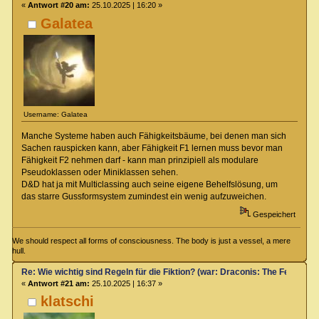
«
Antwort #20 am:
25.10.2025 | 16:20 »
Galatea
Username: Galatea
Manche Systeme haben auch Fähigkeitsbäume, bei denen man sich
Sachen rauspicken kann, aber Fähigkeit F1 lernen muss bevor man
Fähigkeit F2 nehmen darf - kann man prinzipiell als modulare
Pseudoklassen oder Miniklassen sehen.
D&D hat ja mit Multiclassing auch seine eigene Behelfslösung, um
das starre Gussformsystem zumindest ein wenig aufzuweichen.
Gespeichert
We should respect all forms of consciousness. The body is just a vessel, a mere
hull.
Re: Wie wichtig sind Regeln für die Fiktion? (war: Draconis: The Feel-Go
«
Antwort #21 am:
25.10.2025 | 16:37 »
klatschi